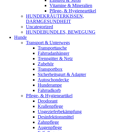
Einstreu & Stroh
Vitamine & Mineralien
Pflege- & Hygieneartikel
HUNDEKRÄUTERKISSEN,
DARMGESUNDHEIT
Uncategorized
HUNDEBUNDLES, BEWEGUNG
Hunde
Transport & Unterwegs
Transporttasche
Fahrradanhänger
Trenngitter & Netz
Zubehör
Transportbox
Sicherheitsgurt & Adapter
Autoschondecke
Hunderampe
Fahrradkorb
Pflege- & Hygieneartikel
Deodorant
Krallenpflege
Ungezieferbekämpfung
Desinfektionsmittel
Zahnpflege
Augenpflege