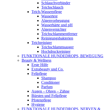
Schlauchverbinder
Teichschlauch
Teich-Wasserpflege
Wassertest
Algenvorbeugung
Wasserhärte und pH
Algenvernichter
Teichschlammentferner
Reinigungsbakterien
Teichreiniger
Teichschlammsauger
Hochdruckreiniger
FUNKTIONALE HUNDEDROPS, BEWEGUNG
Beauty & Wellness
Erste Hilfe
Extrabeauty und Co.
Fellpflege
Shampoo
Conditioner
Parfum
Augen – Ohren – Zähne
Bürsten und Fellpflege
Pfotenpflege
Hygiene
FUNKTIONALE HUNDEDROPS, NERVEN &