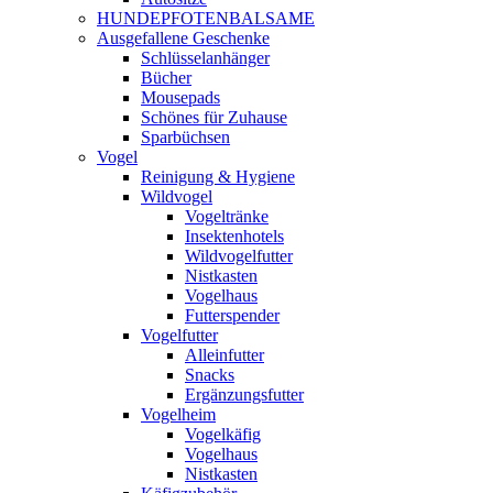
HUNDEPFOTENBALSAME
Ausgefallene Geschenke
Schlüsselanhänger
Bücher
Mousepads
Schönes für Zuhause
Sparbüchsen
Vogel
Reinigung & Hygiene
Wildvogel
Vogeltränke
Insektenhotels
Wildvogelfutter
Nistkasten
Vogelhaus
Futterspender
Vogelfutter
Alleinfutter
Snacks
Ergänzungsfutter
Vogelheim
Vogelkäfig
Vogelhaus
Nistkasten