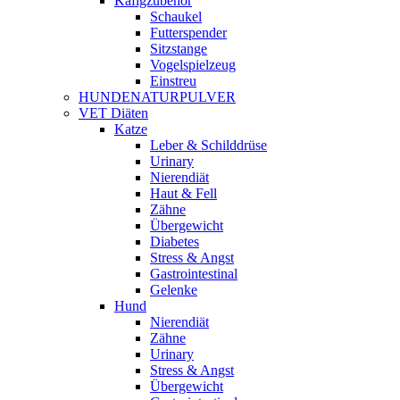
Käfigzubehör
Schaukel
Futterspender
Sitzstange
Vogelspielzeug
Einstreu
HUNDENATURPULVER
VET Diäten
Katze
Leber & Schilddrüse
Urinary
Nierendiät
Haut & Fell
Zähne
Übergewicht
Diabetes
Stress & Angst
Gastrointestinal
Gelenke
Hund
Nierendiät
Zähne
Urinary
Stress & Angst
Übergewicht