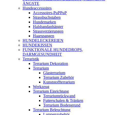
ÄNGSTE
Hundeaccessoires
Accessoires-PuPPuP
Strassbuchstaben
Hundemarken
Halsbandanhänger
Strassverzierungen
Haarspangen
HUNDELECKEREIEN
HUNDEKISSEN
FUNKTIONALE HUNDEDROPS,
DARMGESUNDHEIT
Terraristik
Terrarium Dekoration
Terrarium
Glasterrarium
Terrarium Zubehör
Kunststoffterrarium
Werkzeug
Terrarium Einrichtung
Terrariumrückwand
Futterschalen & Tränken
Terrarium Bodengrund
Terrarium Beleuchtung
Lampenzubehör