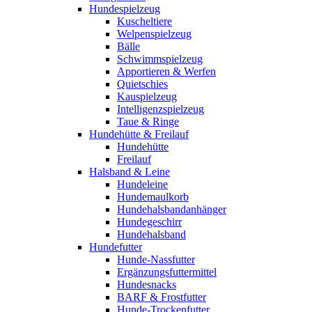
Hundespielzeug
Kuscheltiere
Welpenspielzeug
Bälle
Schwimmspielzeug
Apportieren & Werfen
Quietschies
Kauspielzeug
Intelligenzspielzeug
Taue & Ringe
Hundehütte & Freilauf
Hundehütte
Freilauf
Halsband & Leine
Hundeleine
Hundemaulkorb
Hundehalsbandanhänger
Hundegeschirr
Hundehalsband
Hundefutter
Hunde-Nassfutter
Ergänzungsfuttermittel
Hundesnacks
BARF & Frostfutter
Hunde-Trockenfutter