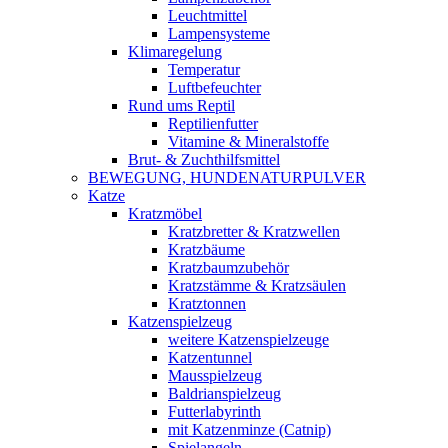
Leuchtmittel
Lampensysteme
Klimaregelung
Temperatur
Luftbefeuchter
Rund ums Reptil
Reptilienfutter
Vitamine & Mineralstoffe
Brut- & Zuchthilfsmittel
BEWEGUNG, HUNDENATURPULVER
Katze
Kratzmöbel
Kratzbretter & Kratzwellen
Kratzbäume
Kratzbaumzubehör
Kratzstämme & Kratzsäulen
Kratztonnen
Katzenspielzeug
weitere Katzenspielzeuge
Katzentunnel
Mausspielzeug
Baldrianspielzeug
Futterlabyrinth
mit Katzenminze (Catnip)
Spielangeln