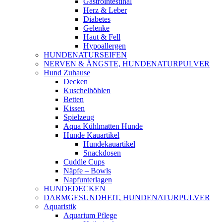
Gastrointestinal
Herz & Leber
Diabetes
Gelenke
Haut & Fell
Hypoallergen
HUNDENATURSEIFEN
NERVEN & ÄNGSTE, HUNDENATURPULVER
Hund Zuhause
Decken
Kuschelhöhlen
Betten
Kissen
Spielzeug
Aqua Kühlmatten Hunde
Hunde Kauartikel
Hundekauartikel
Snackdosen
Cuddle Cups
Näpfe – Bowls
Napfunterlagen
HUNDEDECKEN
DARMGESUNDHEIT, HUNDENATURPULVER
Aquaristik
Aquarium Pflege