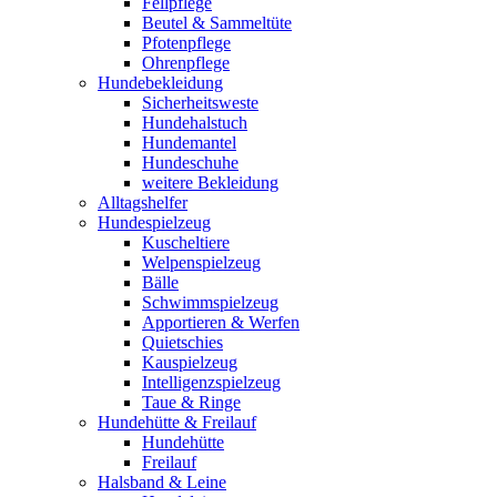
Fellpflege
Beutel & Sammeltüte
Pfotenpflege
Ohrenpflege
Hundebekleidung
Sicherheitsweste
Hundehalstuch
Hundemantel
Hundeschuhe
weitere Bekleidung
Alltagshelfer
Hundespielzeug
Kuscheltiere
Welpenspielzeug
Bälle
Schwimmspielzeug
Apportieren & Werfen
Quietschies
Kauspielzeug
Intelligenzspielzeug
Taue & Ringe
Hundehütte & Freilauf
Hundehütte
Freilauf
Halsband & Leine