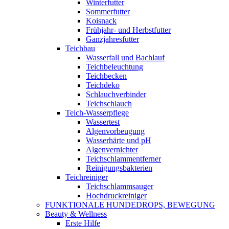
Winterfutter
Sommerfutter
Koisnack
Frühjahr- und Herbstfutter
Ganzjahresfutter
Teichbau
Wasserfall und Bachlauf
Teichbeleuchtung
Teichbecken
Teichdeko
Schlauchverbinder
Teichschlauch
Teich-Wasserpflege
Wassertest
Algenvorbeugung
Wasserhärte und pH
Algenvernichter
Teichschlammentferner
Reinigungsbakterien
Teichreiniger
Teichschlammsauger
Hochdruckreiniger
FUNKTIONALE HUNDEDROPS, BEWEGUNG
Beauty & Wellness
Erste Hilfe