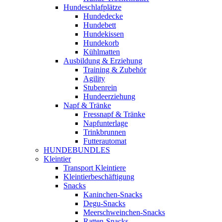
Hundeschlafplätze
Hundedecke
Hundebett
Hundekissen
Hundekorb
Kühlmatten
Ausbildung & Erziehung
Training & Zubehör
Agility
Stubenrein
Hundeerziehung
Napf & Tränke
Fressnapf & Tränke
Napfunterlage
Trinkbrunnen
Futterautomat
HUNDEBUNDLES
Kleintier
Transport Kleintiere
Kleintierbeschäftigung
Snacks
Kaninchen-Snacks
Degu-Snacks
Meerschweinchen-Snacks
Ratten-Snacks