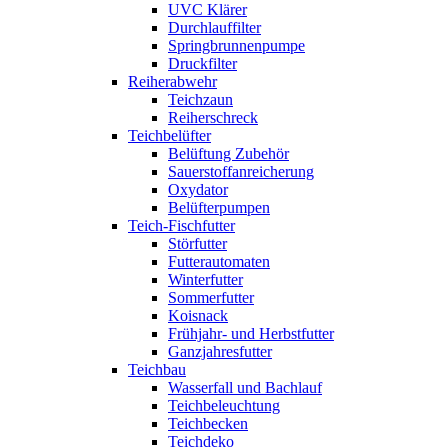
UVC Klärer
Durchlauffilter
Springbrunnenpumpe
Druckfilter
Reiherabwehr
Teichzaun
Reiherschreck
Teichbelüfter
Belüftung Zubehör
Sauerstoffanreicherung
Oxydator
Belüfterpumpen
Teich-Fischfutter
Störfutter
Futterautomaten
Winterfutter
Sommerfutter
Koisnack
Frühjahr- und Herbstfutter
Ganzjahresfutter
Teichbau
Wasserfall und Bachlauf
Teichbeleuchtung
Teichbecken
Teichdeko