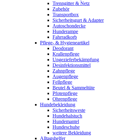
Trenngitter & Netz
Zubehör
Transportbox
Sicherheitsgurt & Adapter
Autoschondecke
Hunderampe
Fahrradkorb
Pflege- & Hygieneartikel
Deodorant
Krallenpflege
Ungezieferbekämpfung
Desinfektionsmittel
Zahnpflege
Augenpflege
Fellpflege
Beutel & Sammeltüte
Pfotenpflege
Ohrenpflege
Hundebekleidung
Sicherheitsweste
Hundehalstuch
Hundemantel
Hundeschuhe
weitere Bekleidung
Alltagshelfer