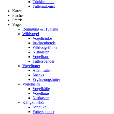
Trinkbrunnen
Futterautomat
Katze
Fische
Pferde
Vogel
Reinigung & Hygiene
Wildvogel
Vogeltränke
Insektenhotels
Wildvogelfutter
Nistkasten
Vogelhaus
Futterspender
Vogelfutter
Alleinfutter
Snacks
Ergänzungsfutter
Vogelheim
Vogelkäfig
Vogelhaus
Nistkasten
Käfigzubehör
Schaukel
Futterspender