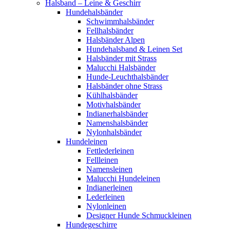
Halsband – Leine & Geschirr
Hundehalsbänder
Schwimmhalsbänder
Fellhalsbänder
Halsbänder Alpen
Hundehalsband & Leinen Set
Halsbänder mit Strass
Malucchi Halsbänder
Hunde-Leuchthalsbänder
Halsbänder ohne Strass
Kühlhalsbänder
Motivhalsbänder
Indianerhalsbänder
Namenshalsbänder
Nylonhalsbänder
Hundeleinen
Fettlederleinen
Fellleinen
Namensleinen
Malucchi Hundeleinen
Indianerleinen
Lederleinen
Nylonleinen
Designer Hunde Schmuckleinen
Hundegeschirre