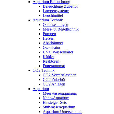
Aquarium Beleuchtung
Beleuchtung Zubehör
Lampensysteme
Leuchtmittel
Aquarium Technik
Osmoseanlagen
Mess- & Regeltechnik
Pumpen
Heizer
Abschäumer
Ozonisator
UVC Wasserklärer
Kühler
Reaktoren
Futterautomat
CO2 Technik
CO2 Vorratsflaschen
CO2 Zubehör
CO2 Anlagen
Aquarium
Meerwasseraquarium
Nano-Aquarium
Einsteiger-Sets
Süßwasseraquarium
Aquarium Unterschrank