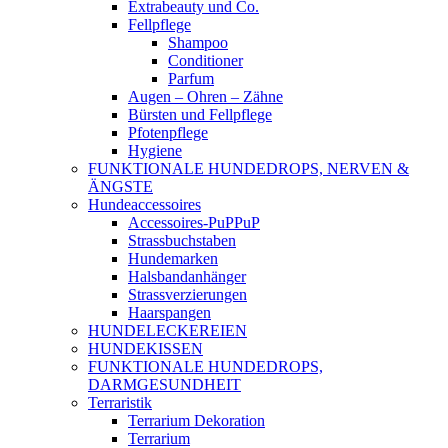
Extrabeauty und Co.
Fellpflege
Shampoo
Conditioner
Parfum
Augen – Ohren – Zähne
Bürsten und Fellpflege
Pfotenpflege
Hygiene
FUNKTIONALE HUNDEDROPS, NERVEN &
ÄNGSTE
Hundeaccessoires
Accessoires-PuPPuP
Strassbuchstaben
Hundemarken
Halsbandanhänger
Strassverzierungen
Haarspangen
HUNDELECKEREIEN
HUNDEKISSEN
FUNKTIONALE HUNDEDROPS,
DARMGESUNDHEIT
Terraristik
Terrarium Dekoration
Terrarium