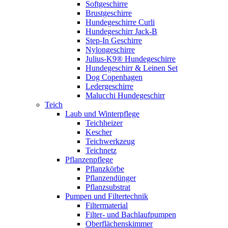
Softgeschirre
Brustgeschirre
Hundegeschirre Curli
Hundegeschirr Jack-B
Step-In Geschirre
Nylongeschirre
Julius-K9® Hundegeschirre
Hundegeschirr & Leinen Set
Dog Copenhagen
Ledergeschirre
Malucchi Hundegeschirr
Teich
Laub und Winterpflege
Teichheizer
Kescher
Teichwerkzeug
Teichnetz
Pflanzenpflege
Pflanzkörbe
Pflanzendünger
Pflanzsubstrat
Pumpen und Filtertechnik
Filtermaterial
Filter- und Bachlaufpumpen
Oberflächenskimmer