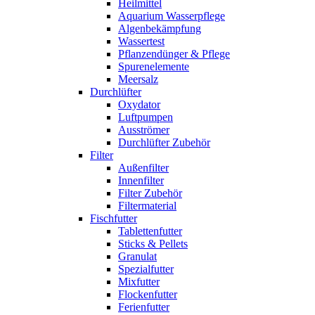
Heilmittel
Aquarium Wasserpflege
Algenbekämpfung
Wassertest
Pflanzendünger & Pflege
Spurenelemente
Meersalz
Durchlüfter
Oxydator
Luftpumpen
Ausströmer
Durchlüfter Zubehör
Filter
Außenfilter
Innenfilter
Filter Zubehör
Filtermaterial
Fischfutter
Tablettenfutter
Sticks & Pellets
Granulat
Spezialfutter
Mixfutter
Flockenfutter
Ferienfutter