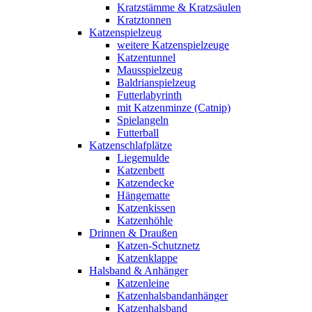
Kratzstämme & Kratzsäulen
Kratztonnen
Katzenspielzeug
weitere Katzenspielzeuge
Katzentunnel
Mausspielzeug
Baldrianspielzeug
Futterlabyrinth
mit Katzenminze (Catnip)
Spielangeln
Futterball
Katzenschlafplätze
Liegemulde
Katzenbett
Katzendecke
Hängematte
Katzenkissen
Katzenhöhle
Drinnen & Draußen
Katzen-Schutznetz
Katzenklappe
Halsband & Anhänger
Katzenleine
Katzenhalsbandanhänger
Katzenhalsband