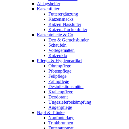
Alltagshelfer
Katzenfutter
Futterergänzung
Katzensnacks
Katzen-Nassfutter
Katzen-Trockenfutter
Katzentoilette & Co
Deo & Geruchsbinder
Schaufeln
Vorlegematten
Katzenklo
Pflege- & Hygieneartikel
Ohrenpflege
Pfotenpflege
Fellpflege
Zahnpflege
Desinfektionsmittel
Krallenpflege
Deodorant
Ungezieferbekämpfung
Augenpflege
Napf & Tränke
Napfunterlage
Trinkbrunnen
Futterautomat