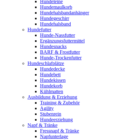
Hundeleine
Hundemaulkorb
Hundehalsbandanhänger
Hundegeschirr
Hundehalsband
Hundefutter
Hunde-Nassfutter
Ergänzungsfuttermittel
Hundesnacks
BARF & Frostfutter
Hunde-Trockenfutter
Hundeschlafplätze
Hundedecke
Hundebett
Hundekissen
Hundekorb
Kühlmatten
Ausbildung & Erziehung
Training & Zubehör
Agility
Stubenrein
Hundeerziehung
Napf & Tränke
Fressnapf & Tränke
Napfunterlage