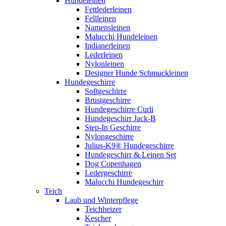
Hundeleinen
Fettlederleinen
Fellleinen
Namensleinen
Malucchi Hundeleinen
Indianerleinen
Lederleinen
Nylonleinen
Designer Hunde Schmuckleinen
Hundegeschirre
Softgeschirre
Brustgeschirre
Hundegeschirre Curli
Hundegeschirr Jack-B
Step-In Geschirre
Nylongeschirre
Julius-K9® Hundegeschirre
Hundegeschirr & Leinen Set
Dog Copenhagen
Ledergeschirre
Malucchi Hundegeschirr
Teich
Laub und Winterpflege
Teichheizer
Kescher