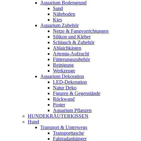
Aquarium Bodengrund
Sand
Nährboden
Kies
Aquarium Zubehör
Netze & Fangvorrichtungen
Silikon und Kleber
Schlauch & Zubehör
Ablaichkästen
Artemia-Aufzucht
Fütterungszubehör
Reinigung
Werkzeuge
Aquarium Dekoration
LED-Dekoration
Natur Deko
Figuren & Gegenstände
Rückwand
Poster
Aquarium Pflanzen
HUNDEKRÄUTERKISSEN
Hund
Transport & Unterwegs
Transporttasche
Fahrradanhänger