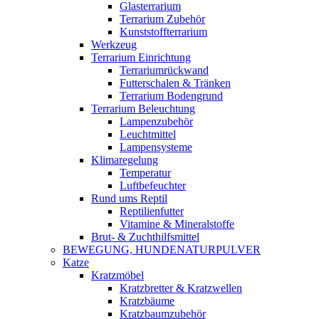
Glasterrarium
Terrarium Zubehör
Kunststoffterrarium
Werkzeug
Terrarium Einrichtung
Terrariumrückwand
Futterschalen & Tränken
Terrarium Bodengrund
Terrarium Beleuchtung
Lampenzubehör
Leuchtmittel
Lampensysteme
Klimaregelung
Temperatur
Luftbefeuchter
Rund ums Reptil
Reptilienfutter
Vitamine & Mineralstoffe
Brut- & Zuchthilfsmittel
BEWEGUNG, HUNDENATURPULVER
Katze
Kratzmöbel
Kratzbretter & Kratzwellen
Kratzbäume
Kratzbaumzubehör