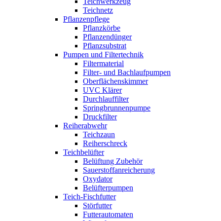
Teichwerkzeug
Teichnetz
Pflanzenpflege
Pflanzkörbe
Pflanzendünger
Pflanzsubstrat
Pumpen und Filtertechnik
Filtermaterial
Filter- und Bachlaufpumpen
Oberflächenskimmer
UVC Klärer
Durchlauffilter
Springbrunnenpumpe
Druckfilter
Reiherabwehr
Teichzaun
Reiherschreck
Teichbelüfter
Belüftung Zubehör
Sauerstoffanreicherung
Oxydator
Belüfterpumpen
Teich-Fischfutter
Störfutter
Futterautomaten