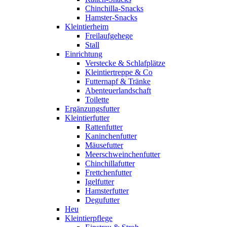
Chinchilla-Snacks
Hamster-Snacks
Kleintierheim
Freilaufgehege
Stall
Einrichtung
Verstecke & Schlafplätze
Kleintiertreppe & Co
Futternapf & Tränke
Abenteuerlandschaft
Toilette
Ergänzungsfutter
Kleintierfutter
Rattenfutter
Kaninchenfutter
Mäusefutter
Meerschweinchenfutter
Chinchillafutter
Frettchenfutter
Igelfutter
Hamsterfutter
Degufutter
Heu
Kleintierpflege