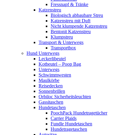
Fressnapf & Tränke
Katzenstreu
Biologisch abbaubare Streu
Katzenstreu mit Duft
Nicht klumpende Katzenstreu
Bentonit Katzenstreu
Klumpstreu
Transport & Unterwegs
Transportbox
Hund Unterwegs
Leckerlibeutel
Kotbeutel – Poop Bag
Unterwegs
Schwimmwesten
Maulkörbe
Reisedecken
Sonnenbrillen
Orbiloc Sicherheitsleuchten
Gassitaschen
Hundetaschen
PoochPack Hundetragetücher
Carrier Plaids
Fundle Hundetaschen
Hundetragetaschen
Autositze