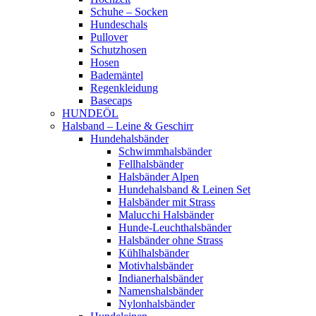
Schuhe – Socken
Hundeschals
Pullover
Schutzhosen
Hosen
Bademäntel
Regenkleidung
Basecaps
HUNDEÖL
Halsband – Leine & Geschirr
Hundehalsbänder
Schwimmhalsbänder
Fellhalsbänder
Halsbänder Alpen
Hundehalsband & Leinen Set
Halsbänder mit Strass
Malucchi Halsbänder
Hunde-Leuchthalsbänder
Halsbänder ohne Strass
Kühlhalsbänder
Motivhalsbänder
Indianerhalsbänder
Namenshalsbänder
Nylonhalsbänder