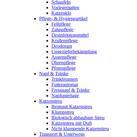
Schaufeln
Vorlegematten
Katzenklo
Pflege- & Hygieneartikel
Fellpflege
Zahnpflege
Desinfektionsmittel
Krallenpflege
Deodorant
Ungezieferbekämpfung
Augenpflege
Ohrenpflege
Pfotenpflege
Napf & Tränke
Trinkbrunnen
Futterautomat
Fressnapf & Tränke
Napfunterlage
Katzenstreu
Bentonit Katzenstreu
Klumpstreu
Biologisch abbaubare Streu
Katzenstreu mit Duft
Nicht klumpende Katzenstreu
Transport & Unterwegs