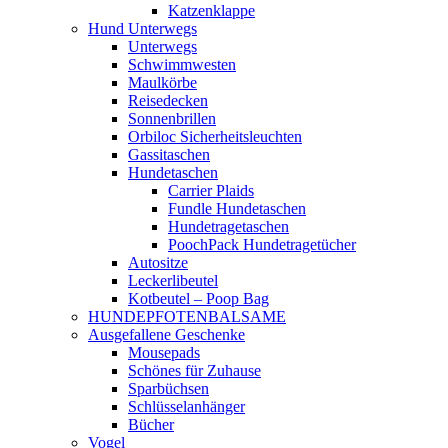
Katzenklappe
Hund Unterwegs
Unterwegs
Schwimmwesten
Maulkörbe
Reisedecken
Sonnenbrillen
Orbiloc Sicherheitsleuchten
Gassitaschen
Hundetaschen
Carrier Plaids
Fundle Hundetaschen
Hundetragetaschen
PoochPack Hundetragetücher
Autositze
Leckerlibeutel
Kotbeutel – Poop Bag
HUNDEPFOTENBALSAME
Ausgefallene Geschenke
Mousepads
Schönes für Zuhause
Sparbüchsen
Schlüsselanhänger
Bücher
Vogel