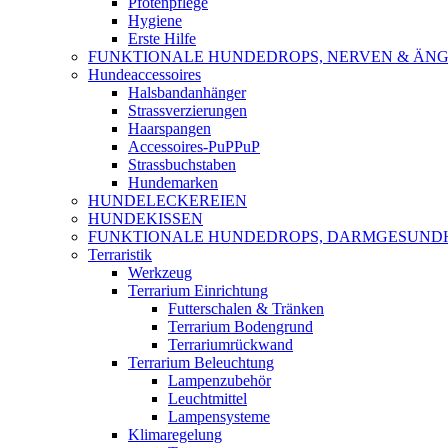
Pfotenpflege
Hygiene
Erste Hilfe
FUNKTIONALE HUNDEDROPS, NERVEN & ÄNG
Hundeaccessoires
Halsbandanhänger
Strassverzierungen
Haarspangen
Accessoires-PuPPuP
Strassbuchstaben
Hundemarken
HUNDELECKEREIEN
HUNDEKISSEN
FUNKTIONALE HUNDEDROPS, DARMGESUND
Terraristik
Werkzeug
Terrarium Einrichtung
Futterschalen & Tränken
Terrarium Bodengrund
Terrariumrückwand
Terrarium Beleuchtung
Lampenzubehör
Leuchtmittel
Lampensysteme
Klimaregelung