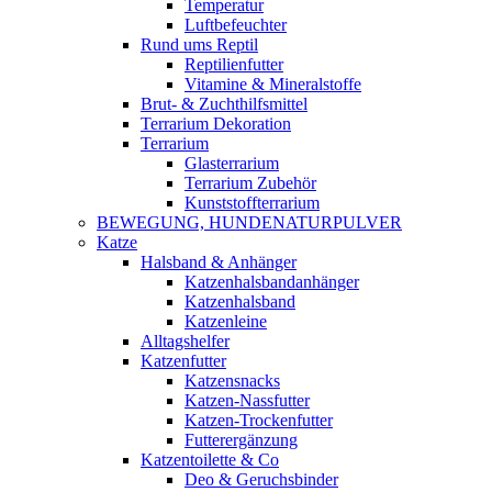
Temperatur
Luftbefeuchter
Rund ums Reptil
Reptilienfutter
Vitamine & Mineralstoffe
Brut- & Zuchthilfsmittel
Terrarium Dekoration
Terrarium
Glasterrarium
Terrarium Zubehör
Kunststoffterrarium
BEWEGUNG, HUNDENATURPULVER
Katze
Halsband & Anhänger
Katzenhalsbandanhänger
Katzenhalsband
Katzenleine
Alltagshelfer
Katzenfutter
Katzensnacks
Katzen-Nassfutter
Katzen-Trockenfutter
Futterergänzung
Katzentoilette & Co
Deo & Geruchsbinder