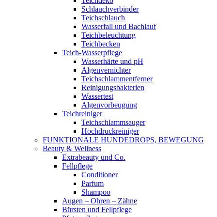
Teichdeko
Schlauchverbinder
Teichschlauch
Wasserfall und Bachlauf
Teichbeleuchtung
Teichbecken
Teich-Wasserpflege
Wasserhärte und pH
Algenvernichter
Teichschlammentferner
Reinigungsbakterien
Wassertest
Algenvorbeugung
Teichreiniger
Teichschlammsauger
Hochdruckreiniger
FUNKTIONALE HUNDEDROPS, BEWEGUNG
Beauty & Wellness
Extrabeauty und Co.
Fellpflege
Conditioner
Parfum
Shampoo
Augen – Ohren – Zähne
Bürsten und Fellpflege