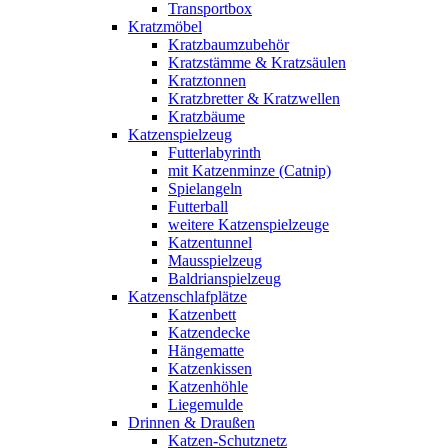
Transportbox
Kratzmöbel
Kratzbaumzubehör
Kratzstämme & Kratzsäulen
Kratztonnen
Kratzbretter & Kratzwellen
Kratzbäume
Katzenspielzeug
Futterlabyrinth
mit Katzenminze (Catnip)
Spielangeln
Futterball
weitere Katzenspielzeuge
Katzentunnel
Mausspielzeug
Baldrianspielzeug
Katzenschlafplätze
Katzenbett
Katzendecke
Hängematte
Katzenkissen
Katzenhöhle
Liegemulde
Drinnen & Draußen
Katzen-Schutznetz