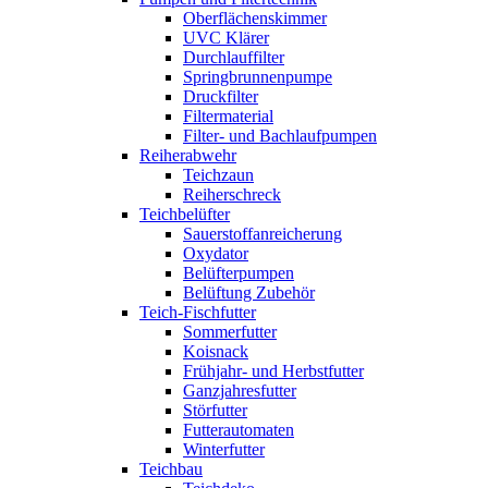
Oberflächenskimmer
UVC Klärer
Durchlauffilter
Springbrunnenpumpe
Druckfilter
Filtermaterial
Filter- und Bachlaufpumpen
Reiherabwehr
Teichzaun
Reiherschreck
Teichbelüfter
Sauerstoffanreicherung
Oxydator
Belüfterpumpen
Belüftung Zubehör
Teich-Fischfutter
Sommerfutter
Koisnack
Frühjahr- und Herbstfutter
Ganzjahresfutter
Störfutter
Futterautomaten
Winterfutter
Teichbau