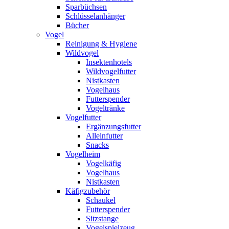
Sparbüchsen
Schlüsselanhänger
Bücher
Vogel
Reinigung & Hygiene
Wildvogel
Insektenhotels
Wildvogelfutter
Nistkasten
Vogelhaus
Futterspender
Vogeltränke
Vogelfutter
Ergänzungsfutter
Alleinfutter
Snacks
Vogelheim
Vogelkäfig
Vogelhaus
Nistkasten
Käfigzubehör
Schaukel
Futterspender
Sitzstange
Vogelspielzeug