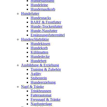
Hundehalsband
Hundeleine
Hundemaulkorb
Hundefutter
Hundesnacks
BARF & Frostfutter
Hunde-Trockenfutter
Hunde-Nassfutter
Ergänzungsfuttermittel
Hundeschlafplätze
Hundekissen
Hundekorb
Kühlmatten
Hundedecke
Hundebett
Ausbildung & Erziehung
Training & Zubehör
Agility
Stubenrein
Hundeerziehung
Napf & Tränke
Trinkbrunnen
Futterautomat
Fressnapf & Tränke
Napfunterlage