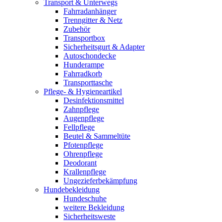
Transport & Unterwegs
Fahrradanhänger
Trenngitter & Netz
Zubehör
Transportbox
Sicherheitsgurt & Adapter
Autoschondecke
Hunderampe
Fahrradkorb
Transporttasche
Pflege- & Hygieneartikel
Desinfektionsmittel
Zahnpflege
Augenpflege
Fellpflege
Beutel & Sammeltüte
Pfotenpflege
Ohrenpflege
Deodorant
Krallenpflege
Ungezieferbekämpfung
Hundebekleidung
Hundeschuhe
weitere Bekleidung
Sicherheitsweste