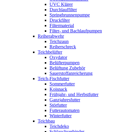
UVC Klärer
Durchlauffilter
Springbrunnenpumpe
Druckfilter
Filtermaterial
Filter- und Bachlaufpumpen
Reiherabwehr
Teichzaun
Reiherschreck
Teichbelüfter
Oxydator
Belüfterpumpen
Belüftung Zubehör
Sauerstoffanreicherung
Teich-Fischfutter
Sommerfutter
Koisnack
Frühjahr- und Herbstfutter
Ganzjahresfutter
Störfutter
Futterautomaten
Winterfutter
Teichbau
Teichdeko
Schlauchverbinder