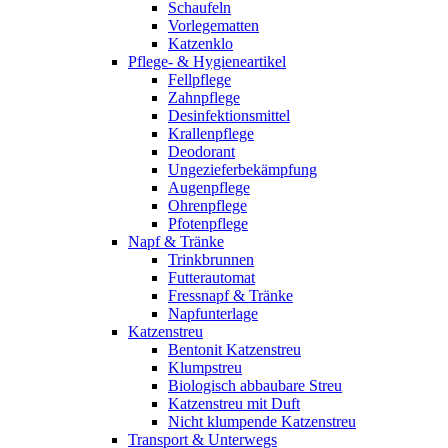
Schaufeln
Vorlegematten
Katzenklo
Pflege- & Hygieneartikel
Fellpflege
Zahnpflege
Desinfektionsmittel
Krallenpflege
Deodorant
Ungezieferbekämpfung
Augenpflege
Ohrenpflege
Pfotenpflege
Napf & Tränke
Trinkbrunnen
Futterautomat
Fressnapf & Tränke
Napfunterlage
Katzenstreu
Bentonit Katzenstreu
Klumpstreu
Biologisch abbaubare Streu
Katzenstreu mit Duft
Nicht klumpende Katzenstreu
Transport & Unterwegs