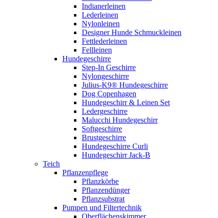
Indianerleinen
Lederleinen
Nylonleinen
Designer Hunde Schmuckleinen
Fettlederleinen
Fellleinen
Hundegeschirre
Step-In Geschirre
Nylongeschirre
Julius-K9® Hundegeschirre
Dog Copenhagen
Hundegeschirr & Leinen Set
Ledergeschirre
Malucchi Hundegeschirr
Softgeschirre
Brustgeschirre
Hundegeschirre Curli
Hundegeschirr Jack-B
Teich
Pflanzenpflege
Pflanzkörbe
Pflanzendünger
Pflanzsubstrat
Pumpen und Filtertechnik
Oberflächenskimmer