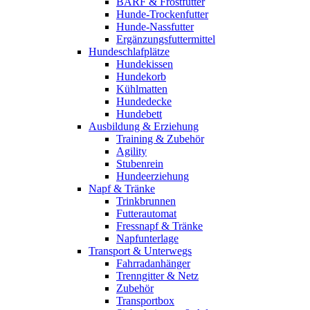
BARF & Frostfutter
Hunde-Trockenfutter
Hunde-Nassfutter
Ergänzungsfuttermittel
Hundeschlafplätze
Hundekissen
Hundekorb
Kühlmatten
Hundedecke
Hundebett
Ausbildung & Erziehung
Training & Zubehör
Agility
Stubenrein
Hundeerziehung
Napf & Tränke
Trinkbrunnen
Futterautomat
Fressnapf & Tränke
Napfunterlage
Transport & Unterwegs
Fahrradanhänger
Trenngitter & Netz
Zubehör
Transportbox