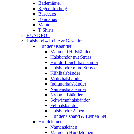
Bademäntel
Regenkleidung
Basecaps
Bandanas
Mäntel
T-Shirts
HUNDEÖL
Halsband – Leine & Geschirr
Hundehalsbänder
Malucchi Halsbänder
Halsbänder mit Strass
Hunde-Leuchthalsbänder
Halsbänder ohne Strass
Kühlhalsbänder
Motivhalsbänder
Indianerhalsbänder
Namenshalsbänder
Nylonhalsbänder
Schwimmhalsbänder
Fellhalsbänder
Halsbänder Alpen
Hundehalsband & Leinen Set
Hundeleinen
Namensleinen
Malucchi Hundeleinen