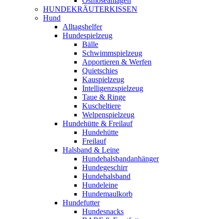
Osmoseanlagen
HUNDEKRÄUTERKISSEN
Hund
Alltagshelfer
Hundespielzeug
Bälle
Schwimmspielzeug
Apportieren & Werfen
Quietschies
Kauspielzeug
Intelligenzspielzeug
Taue & Ringe
Kuscheltiere
Welpenspielzeug
Hundehütte & Freilauf
Hundehütte
Freilauf
Halsband & Leine
Hundehalsbandanhänger
Hundegeschirr
Hundehalsband
Hundeleine
Hundemaulkorb
Hundefutter
Hundesnacks