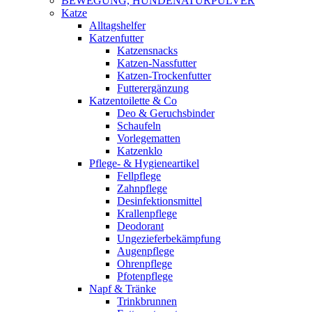
BEWEGUNG, HUNDENATURPULVER
Katze
Alltagshelfer
Katzenfutter
Katzensnacks
Katzen-Nassfutter
Katzen-Trockenfutter
Futterergänzung
Katzentoilette & Co
Deo & Geruchsbinder
Schaufeln
Vorlegematten
Katzenklo
Pflege- & Hygieneartikel
Fellpflege
Zahnpflege
Desinfektionsmittel
Krallenpflege
Deodorant
Ungezieferbekämpfung
Augenpflege
Ohrenpflege
Pfotenpflege
Napf & Tränke
Trinkbrunnen