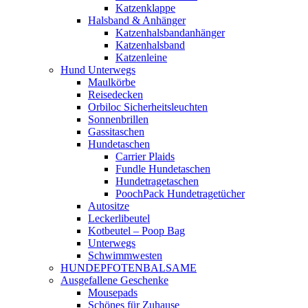
Katzenklappe
Halsband & Anhänger
Katzenhalsbandanhänger
Katzenhalsband
Katzenleine
Hund Unterwegs
Maulkörbe
Reisedecken
Orbiloc Sicherheitsleuchten
Sonnenbrillen
Gassitaschen
Hundetaschen
Carrier Plaids
Fundle Hundetaschen
Hundetragetaschen
PoochPack Hundetragetücher
Autositze
Leckerlibeutel
Kotbeutel – Poop Bag
Unterwegs
Schwimmwesten
HUNDEPFOTENBALSAME
Ausgefallene Geschenke
Mousepads
Schönes für Zuhause