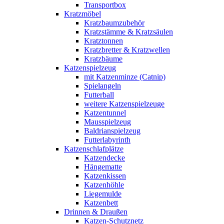
Transportbox
Kratzmöbel
Kratzbaumzubehör
Kratzstämme & Kratzsäulen
Kratztonnen
Kratzbretter & Kratzwellen
Kratzbäume
Katzenspielzeug
mit Katzenminze (Catnip)
Spielangeln
Futterball
weitere Katzenspielzeuge
Katzentunnel
Mausspielzeug
Baldrianspielzeug
Futterlabyrinth
Katzenschlafplätze
Katzendecke
Hängematte
Katzenkissen
Katzenhöhle
Liegemulde
Katzenbett
Drinnen & Draußen
Katzen-Schutznetz