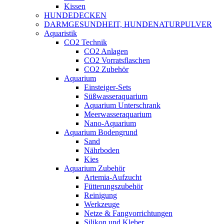
Kissen
HUNDEDECKEN
DARMGESUNDHEIT, HUNDENATURPULVER
Aquaristik
CO2 Technik
CO2 Anlagen
CO2 Vorratsflaschen
CO2 Zubehör
Aquarium
Einsteiger-Sets
Süßwasseraquarium
Aquarium Unterschrank
Meerwasseraquarium
Nano-Aquarium
Aquarium Bodengrund
Sand
Nährboden
Kies
Aquarium Zubehör
Artemia-Aufzucht
Fütterungszubehör
Reinigung
Werkzeuge
Netze & Fangvorrichtungen
Silikon und Kleber