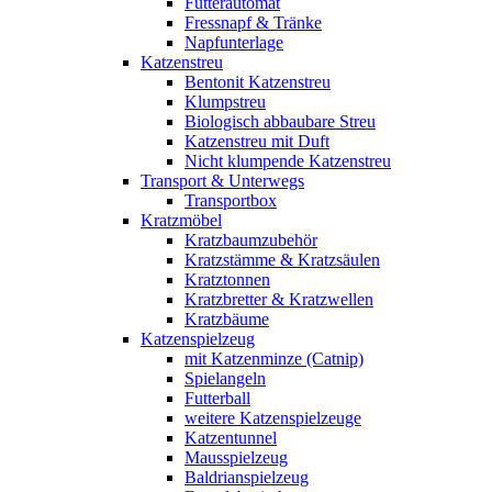
Futterautomat
Fressnapf & Tränke
Napfunterlage
Katzenstreu
Bentonit Katzenstreu
Klumpstreu
Biologisch abbaubare Streu
Katzenstreu mit Duft
Nicht klumpende Katzenstreu
Transport & Unterwegs
Transportbox
Kratzmöbel
Kratzbaumzubehör
Kratzstämme & Kratzsäulen
Kratztonnen
Kratzbretter & Kratzwellen
Kratzbäume
Katzenspielzeug
mit Katzenminze (Catnip)
Spielangeln
Futterball
weitere Katzenspielzeuge
Katzentunnel
Mausspielzeug
Baldrianspielzeug