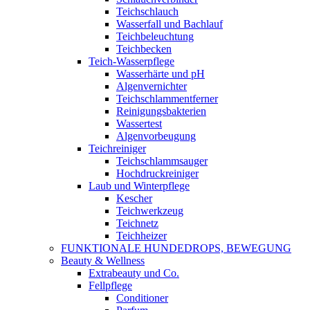
Teichschlauch
Wasserfall und Bachlauf
Teichbeleuchtung
Teichbecken
Teich-Wasserpflege
Wasserhärte und pH
Algenvernichter
Teichschlammentferner
Reinigungsbakterien
Wassertest
Algenvorbeugung
Teichreiniger
Teichschlammsauger
Hochdruckreiniger
Laub und Winterpflege
Kescher
Teichwerkzeug
Teichnetz
Teichheizer
FUNKTIONALE HUNDEDROPS, BEWEGUNG
Beauty & Wellness
Extrabeauty und Co.
Fellpflege
Conditioner