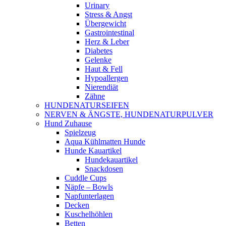
Urinary
Stress & Angst
Übergewicht
Gastrointestinal
Herz & Leber
Diabetes
Gelenke
Haut & Fell
Hypoallergen
Nierendiät
Zähne
HUNDENATURSEIFEN
NERVEN & ÄNGSTE, HUNDENATURPULVER
Hund Zuhause
Spielzeug
Aqua Kühlmatten Hunde
Hunde Kauartikel
Hundekauartikel
Snackdosen
Cuddle Cups
Näpfe – Bowls
Napfunterlagen
Decken
Kuschelhöhlen
Betten