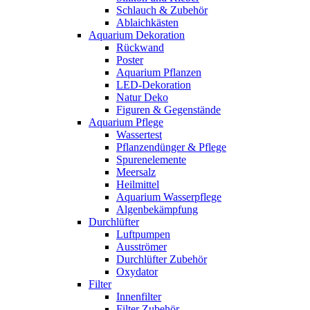
Schlauch & Zubehör
Ablaichkästen
Aquarium Dekoration
Rückwand
Poster
Aquarium Pflanzen
LED-Dekoration
Natur Deko
Figuren & Gegenstände
Aquarium Pflege
Wassertest
Pflanzendünger & Pflege
Spurenelemente
Meersalz
Heilmittel
Aquarium Wasserpflege
Algenbekämpfung
Durchlüfter
Luftpumpen
Ausströmer
Durchlüfter Zubehör
Oxydator
Filter
Innenfilter
Filter Zubehör