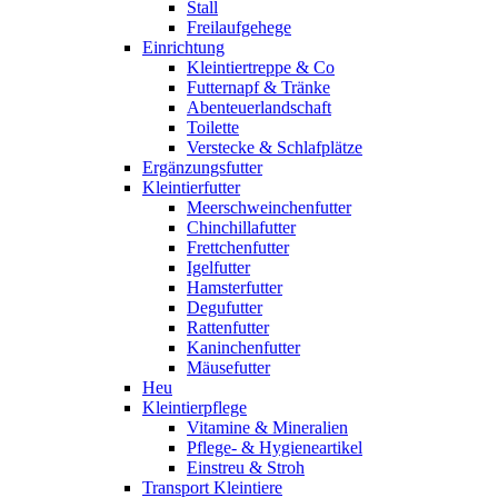
Stall
Freilaufgehege
Einrichtung
Kleintiertreppe & Co
Futternapf & Tränke
Abenteuerlandschaft
Toilette
Verstecke & Schlafplätze
Ergänzungsfutter
Kleintierfutter
Meerschweinchenfutter
Chinchillafutter
Frettchenfutter
Igelfutter
Hamsterfutter
Degufutter
Rattenfutter
Kaninchenfutter
Mäusefutter
Heu
Kleintierpflege
Vitamine & Mineralien
Pflege- & Hygieneartikel
Einstreu & Stroh
Transport Kleintiere