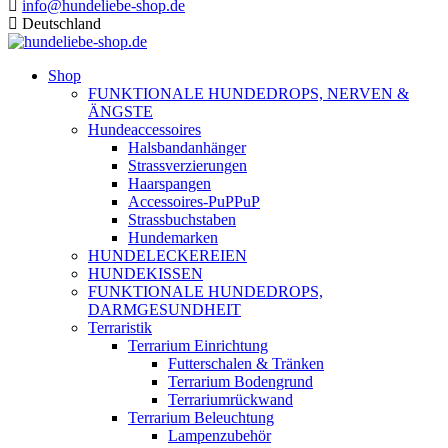
info@hundeliebe-shop.de
Deutschland
Shop
FUNKTIONALE HUNDEDROPS, NERVEN &
ÄNGSTE
Hundeaccessoires
Halsbandanhänger
Strassverzierungen
Haarspangen
Accessoires-PuPPuP
Strassbuchstaben
Hundemarken
HUNDELECKEREIEN
HUNDEKISSEN
FUNKTIONALE HUNDEDROPS,
DARMGESUNDHEIT
Terraristik
Terrarium Einrichtung
Futterschalen & Tränken
Terrarium Bodengrund
Terrariumrückwand
Terrarium Beleuchtung
Lampenzubehör