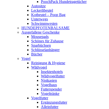
PoochPack Hundetragetücher
Autositze
Leckerlibeutel
Kotbeutel – Poop Bag
Unterwegs
Schwimmwesten
HUNDEPFOTENBALSAME
Ausgefallene Geschenke
Mousepads
Schönes für Zuhause
Sparbüchsen
Schlüsselanhänger
Bücher
Vogel
Reinigung & Hygiene
Wildvogel
Insektenhotels
Wildvogelfutter
Nistkasten
Vogelhaus
Futterspender
Vogeltränke
Vogelfutter
Ergänzungsfutter
Alleinfutter