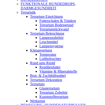
FUNKTIONALE HUNDEDROPS,
DARMGESUNDHEIT
Terraristik
Terrarium Einrichtung
Futterschalen & Tränken
Terrarium Bodengrund
Terrariumrückwand
Terrarium Beleuchtung
Lampenzubehör
Leuchtmittel
Lampensysteme
Klimaregelung
Temperatur
Luftbefeuchter
Rund ums Reptil
Reptilienfutter
Vitamine & Mineralstoffe
Brut- & Zuchthilfsmittel
Terrarium Dekoration
Terrarium
Glasterrarium
Terrarium Zubehör
Kunststoffterrarium
Werkzeug