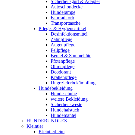
Sicherheitsgurt & Adapter
Autoschondecke
Hunderampe
Fahrradkorb
Transporttasche
Pflege- & Hygieneartikel
Desinfektionsmittel
Zahnpflege
Augenpflege
Fellpflege
Beutel & Sammeltüte
Pfotenpflege
Ohrenpflege
Deodorant
Krallenpflege
Ungezieferbekämpfung
Hundebekleidung
Hundeschuhe
weitere Bekleidung
Sicherheitsweste
Hundehalstuch
Hundemantel
HUNDEBUNDLES
Kleintier
Kleintierheim