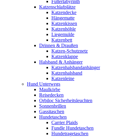
Futterlabyrinth
Katzenschlafplätze
Katzendecke
Hängematte
Katzenkissen
Katzenhöhle
Liegemulde
Katzenbett
Drinnen & Draußen
Katzen-Schutznetz
Katzenklappe
Halsband & Anhänger
Katzenhalsbandanhänger
Katzenhalsband
Katzenleine
Hund Unterwegs
Maulkörbe
Reisedecken
Orbiloc Sicherheitsleuchten
Sonnenbrillen
Gassitaschen
Hundetaschen
Carrier Plaids
Fundle Hundetaschen
Hundetragetaschen