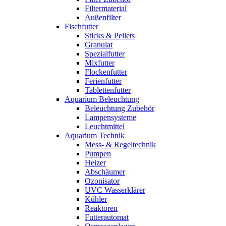
Filtermaterial
Außenfilter
Fischfutter
Sticks & Pellets
Granulat
Spezialfutter
Mixfutter
Flockenfutter
Ferienfutter
Tablettenfutter
Aquarium Beleuchtung
Beleuchtung Zubehör
Lampensysteme
Leuchtmittel
Aquarium Technik
Mess- & Regeltechnik
Pumpen
Heizer
Abschäumer
Ozonisator
UVC Wasserklärer
Kühler
Reaktoren
Futterautomat