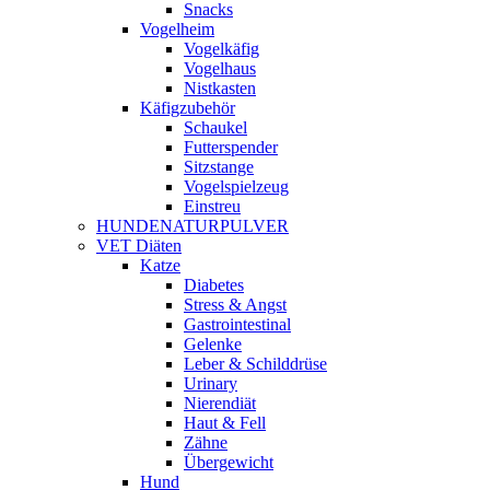
Snacks
Vogelheim
Vogelkäfig
Vogelhaus
Nistkasten
Käfigzubehör
Schaukel
Futterspender
Sitzstange
Vogelspielzeug
Einstreu
HUNDENATURPULVER
VET Diäten
Katze
Diabetes
Stress & Angst
Gastrointestinal
Gelenke
Leber & Schilddrüse
Urinary
Nierendiät
Haut & Fell
Zähne
Übergewicht
Hund