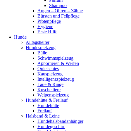
Parfum
Shampoo
Augen – Ohren – Zähne
Bürsten und Fellpflege
Pfotenpflege
Hygiene
Erste Hilfe
Hunde
Alltagshelfer
Hundespielzeug
Bälle
Schwimmspielzeug
Apportieren & Werfen
Quietschies
Kauspielzeug
Intelligenzspielzeug
Taue & Ringe
Kuscheltiere
Welpenspielzeug
Hundehütte & Freilauf
Hundehütte
Freilauf
Halsband & Leine
Hundehalsbandanhänger
Hundegeschirr