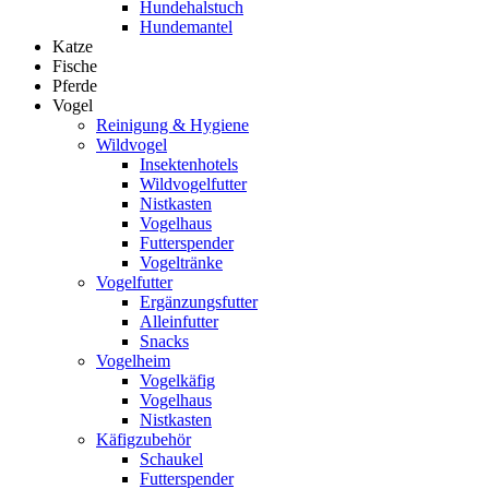
Hundehalstuch
Hundemantel
Katze
Fische
Pferde
Vogel
Reinigung & Hygiene
Wildvogel
Insektenhotels
Wildvogelfutter
Nistkasten
Vogelhaus
Futterspender
Vogeltränke
Vogelfutter
Ergänzungsfutter
Alleinfutter
Snacks
Vogelheim
Vogelkäfig
Vogelhaus
Nistkasten
Käfigzubehör
Schaukel
Futterspender