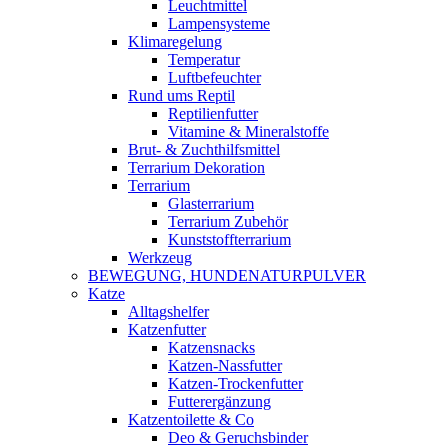
Leuchtmittel
Lampensysteme
Klimaregelung
Temperatur
Luftbefeuchter
Rund ums Reptil
Reptilienfutter
Vitamine & Mineralstoffe
Brut- & Zuchthilfsmittel
Terrarium Dekoration
Terrarium
Glasterrarium
Terrarium Zubehör
Kunststoffterrarium
Werkzeug
BEWEGUNG, HUNDENATURPULVER
Katze
Alltagshelfer
Katzenfutter
Katzensnacks
Katzen-Nassfutter
Katzen-Trockenfutter
Futterergänzung
Katzentoilette & Co
Deo & Geruchsbinder