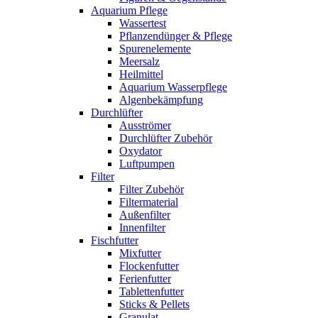
Aquarium Pflege
Wassertest
Pflanzendünger & Pflege
Spurenelemente
Meersalz
Heilmittel
Aquarium Wasserpflege
Algenbekämpfung
Durchlüfter
Ausströmer
Durchlüfter Zubehör
Oxydator
Luftpumpen
Filter
Filter Zubehör
Filtermaterial
Außenfilter
Innenfilter
Fischfutter
Mixfutter
Flockenfutter
Ferienfutter
Tablettenfutter
Sticks & Pellets
Granulat