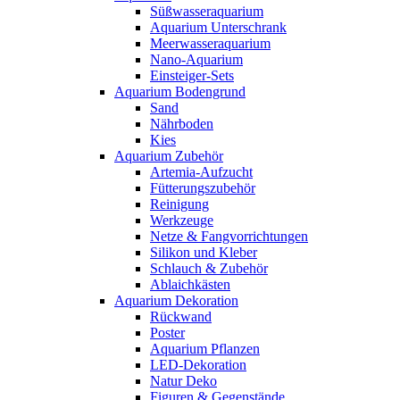
Süßwasseraquarium
Aquarium Unterschrank
Meerwasseraquarium
Nano-Aquarium
Einsteiger-Sets
Aquarium Bodengrund
Sand
Nährboden
Kies
Aquarium Zubehör
Artemia-Aufzucht
Fütterungszubehör
Reinigung
Werkzeuge
Netze & Fangvorrichtungen
Silikon und Kleber
Schlauch & Zubehör
Ablaichkästen
Aquarium Dekoration
Rückwand
Poster
Aquarium Pflanzen
LED-Dekoration
Natur Deko
Figuren & Gegenstände