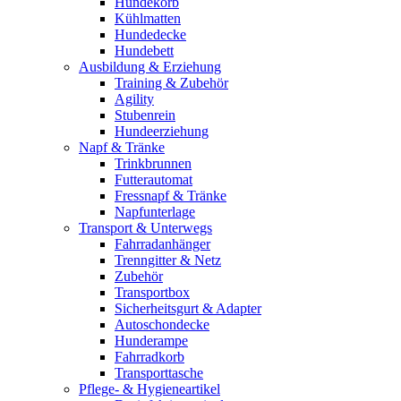
Hundekorb
Kühlmatten
Hundedecke
Hundebett
Ausbildung & Erziehung
Training & Zubehör
Agility
Stubenrein
Hundeerziehung
Napf & Tränke
Trinkbrunnen
Futterautomat
Fressnapf & Tränke
Napfunterlage
Transport & Unterwegs
Fahrradanhänger
Trenngitter & Netz
Zubehör
Transportbox
Sicherheitsgurt & Adapter
Autoschondecke
Hunderampe
Fahrradkorb
Transporttasche
Pflege- & Hygieneartikel