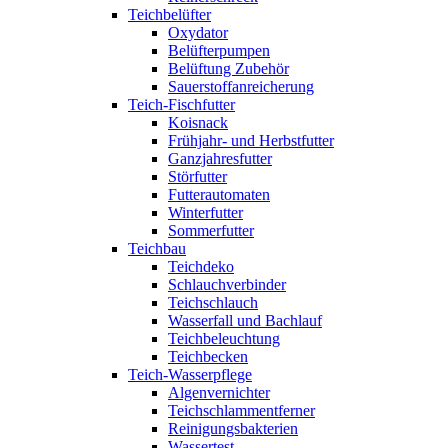
Teichbelüfter
Oxydator
Belüfterpumpen
Belüftung Zubehör
Sauerstoffanreicherung
Teich-Fischfutter
Koisnack
Frühjahr- und Herbstfutter
Ganzjahresfutter
Störfutter
Futterautomaten
Winterfutter
Sommerfutter
Teichbau
Teichdeko
Schlauchverbinder
Teichschlauch
Wasserfall und Bachlauf
Teichbeleuchtung
Teichbecken
Teich-Wasserpflege
Algenvernichter
Teichschlammentferner
Reinigungsbakterien
Wassertest