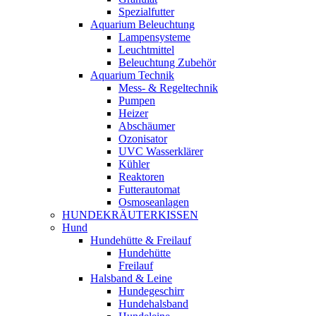
Spezialfutter
Aquarium Beleuchtung
Lampensysteme
Leuchtmittel
Beleuchtung Zubehör
Aquarium Technik
Mess- & Regeltechnik
Pumpen
Heizer
Abschäumer
Ozonisator
UVC Wasserklärer
Kühler
Reaktoren
Futterautomat
Osmoseanlagen
HUNDEKRÄUTERKISSEN
Hund
Hundehütte & Freilauf
Hundehütte
Freilauf
Halsband & Leine
Hundegeschirr
Hundehalsband