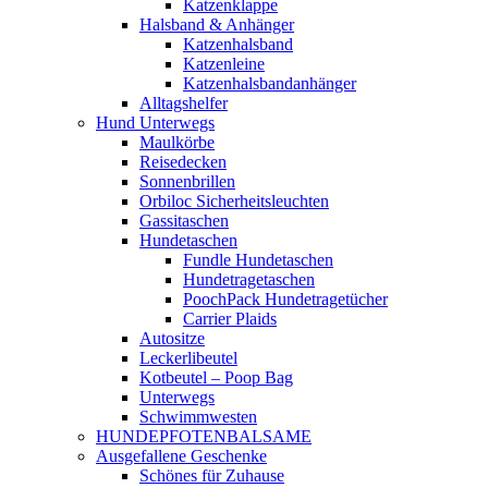
Katzenklappe
Halsband & Anhänger
Katzenhalsband
Katzenleine
Katzenhalsbandanhänger
Alltagshelfer
Hund Unterwegs
Maulkörbe
Reisedecken
Sonnenbrillen
Orbiloc Sicherheitsleuchten
Gassitaschen
Hundetaschen
Fundle Hundetaschen
Hundetragetaschen
PoochPack Hundetragetücher
Carrier Plaids
Autositze
Leckerlibeutel
Kotbeutel – Poop Bag
Unterwegs
Schwimmwesten
HUNDEPFOTENBALSAME
Ausgefallene Geschenke
Schönes für Zuhause