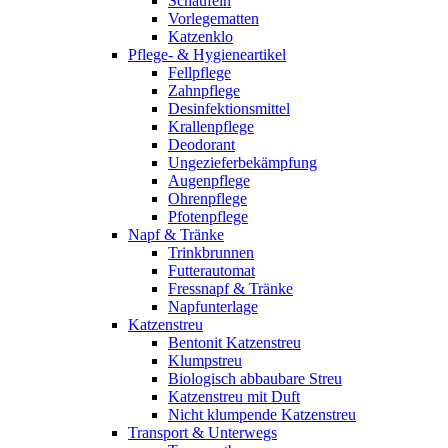
Schaufeln
Vorlegematten
Katzenklo
Pflege- & Hygieneartikel
Fellpflege
Zahnpflege
Desinfektionsmittel
Krallenpflege
Deodorant
Ungezieferbekämpfung
Augenpflege
Ohrenpflege
Pfotenpflege
Napf & Tränke
Trinkbrunnen
Futterautomat
Fressnapf & Tränke
Napfunterlage
Katzenstreu
Bentonit Katzenstreu
Klumpstreu
Biologisch abbaubare Streu
Katzenstreu mit Duft
Nicht klumpende Katzenstreu
Transport & Unterwegs