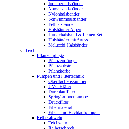
Indianerhalsbänder
Namenshalsbänder
Nylonhalsbänder
Schwimmhalsbänder
Fellhalsbänder
Halsbänder Alpen
Hundehalsband & Leinen Set
Halsbänder mit Strass
Malucchi Halsbänder
Teich
Pflanzenpflege
Pflanzendünger
Pflanzsubstrat
Pflanzkörbe
Pumpen und Filtertechnik
Oberflächenskimmer
UVC Klärer
Durchlauffilter
Springbrunnenpumpe
Druckfilter
Filtermaterial
Filter- und Bachlaufpumpen
Reiherabwehr
Teichzaun
Reiherschreck