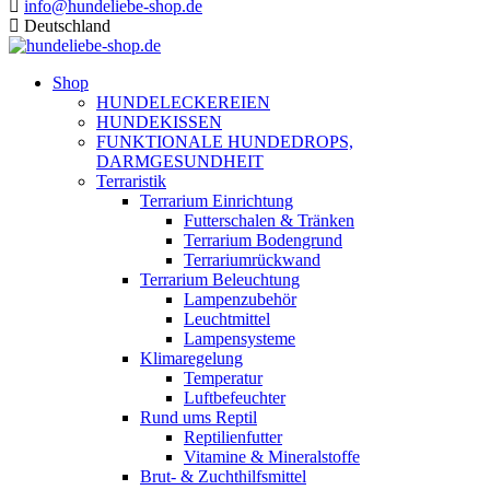
info@hundeliebe-shop.de
Deutschland
Shop
HUNDELECKEREIEN
HUNDEKISSEN
FUNKTIONALE HUNDEDROPS,
DARMGESUNDHEIT
Terraristik
Terrarium Einrichtung
Futterschalen & Tränken
Terrarium Bodengrund
Terrariumrückwand
Terrarium Beleuchtung
Lampenzubehör
Leuchtmittel
Lampensysteme
Klimaregelung
Temperatur
Luftbefeuchter
Rund ums Reptil
Reptilienfutter
Vitamine & Mineralstoffe
Brut- & Zuchthilfsmittel