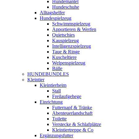
Hundemantel
Hundeschuhe
Alltagshelfer
Hundespielzeug
Schwimmspielzeug
Apportieren & Werfen
Quietschies
Kauspielzeug
Intelligenzspielzeug
Taue & Ringe
Kuscheltiere
Welpenspielzeug
Bälle
HUNDEBUNDLES
Kleintier
Kleintierheim
Stall
Freilaufgehege
Einrichtung
Futternapf & Tränke
Abenteuerlandschaft
Toilette
Verstecke & Schlafplätze
Kleintiertreppe & Co
Ergänzungsfutter