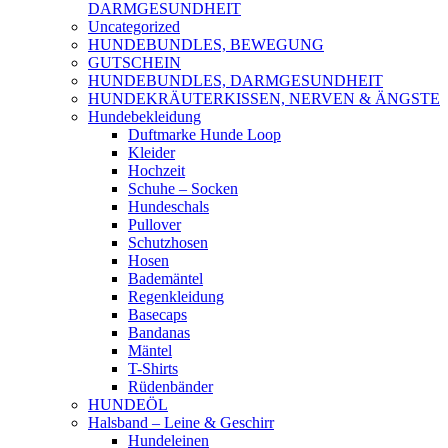
DARMGESUNDHEIT
Uncategorized
HUNDEBUNDLES, BEWEGUNG
GUTSCHEIN
HUNDEBUNDLES, DARMGESUNDHEIT
HUNDEKRÄUTERKISSEN, NERVEN & ÄNGSTE
Hundebekleidung
Duftmarke Hunde Loop
Kleider
Hochzeit
Schuhe – Socken
Hundeschals
Pullover
Schutzhosen
Hosen
Bademäntel
Regenkleidung
Basecaps
Bandanas
Mäntel
T-Shirts
Rüdenbänder
HUNDEÖL
Halsband – Leine & Geschirr
Hundeleinen