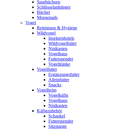
Sparbüchsen
Schlüsselanhänger
Bücher
Mousepads
Vogel
Reinigung & Hygiene
Wildvogel
Insektenhotels
Wildvogelfutter
Nistkasten
Vogelhaus
Futterspender
Vogeltränke
Vogelfutter
Ergänzungsfutter
Alleinfutter
Snacks
Vogelheim
Vogelkäfig
Vogelhaus
Nistkasten
Käfigzubehör
Schaukel
Futterspender
Sitzstange