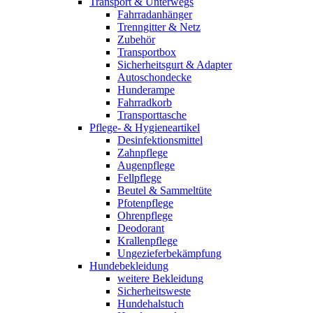
Transport & Unterwegs
Fahrradanhänger
Trenngitter & Netz
Zubehör
Transportbox
Sicherheitsgurt & Adapter
Autoschondecke
Hunderampe
Fahrradkorb
Transporttasche
Pflege- & Hygieneartikel
Desinfektionsmittel
Zahnpflege
Augenpflege
Fellpflege
Beutel & Sammeltüte
Pfotenpflege
Ohrenpflege
Deodorant
Krallenpflege
Ungezieferbekämpfung
Hundebekleidung
weitere Bekleidung
Sicherheitsweste
Hundehalstuch