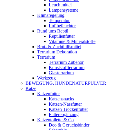
Leuchtmittel
Lampensysteme
Klimaregelung
Temperatur
Luftbefeuchter
Rund ums Reptil
Reptilienfutter
Vitamine & Mineralstoffe
Brut- & Zuchthilfsmittel
Terrarium Dekoration
Terrarium
Terrarium Zubehör
Kunststoffterrarium
Glasterrarium
Werkzeug
BEWEGUNG, HUNDENATURPULVER
Katze
Katzenfutter
Katzensnacks
Katzen-Nassfutter
Katzen-Trockenfutter
Futterergänzung
Katzentoilette & Co
Deo & Geruchsbinder