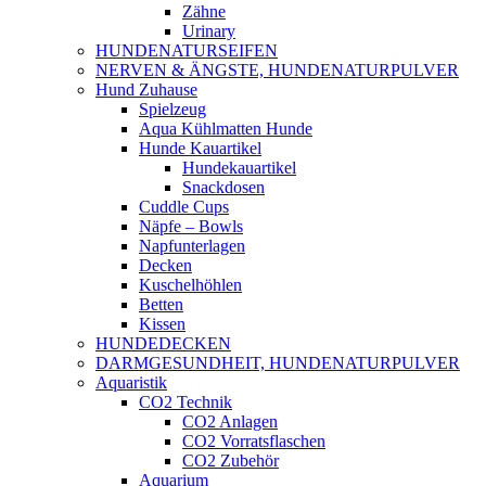
Zähne
Urinary
HUNDENATURSEIFEN
NERVEN & ÄNGSTE, HUNDENATURPULVER
Hund Zuhause
Spielzeug
Aqua Kühlmatten Hunde
Hunde Kauartikel
Hundekauartikel
Snackdosen
Cuddle Cups
Näpfe – Bowls
Napfunterlagen
Decken
Kuschelhöhlen
Betten
Kissen
HUNDEDECKEN
DARMGESUNDHEIT, HUNDENATURPULVER
Aquaristik
CO2 Technik
CO2 Anlagen
CO2 Vorratsflaschen
CO2 Zubehör
Aquarium