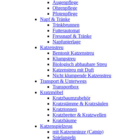
Augenpflege
Ohrenpflege
Pfotenpflege
Napf & Tränke
Trinkbrunnen
Futterautomat
Fressnapf & Tränke
Napfunterlage
Katzenstreu
Bentonit Katzenstreu
Klumpstreu
Biologisch abbaubare Streu
Katzenstreu mit Duft
Nicht klumpende Katzenstreu
Transport & Unterwegs
Transportbox
Kratzmöbel
Kratzbaumzubehör
Kratzstämme & Kratzsäulen
Kratztonnen
Kratzbretter & Kratzwellen
Kratzbäume
Katzenspielzeug
mit Katzenminze (Catnip)
Spielangeln