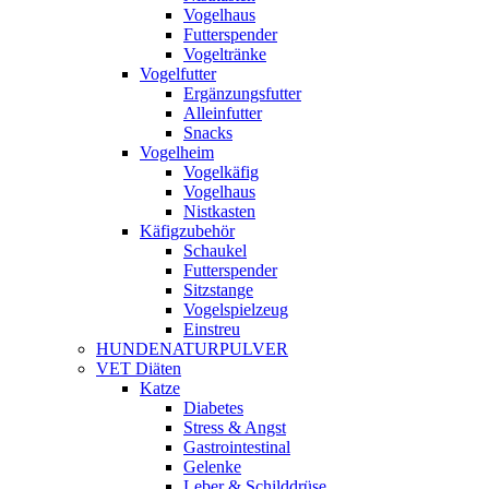
Vogelhaus
Futterspender
Vogeltränke
Vogelfutter
Ergänzungsfutter
Alleinfutter
Snacks
Vogelheim
Vogelkäfig
Vogelhaus
Nistkasten
Käfigzubehör
Schaukel
Futterspender
Sitzstange
Vogelspielzeug
Einstreu
HUNDENATURPULVER
VET Diäten
Katze
Diabetes
Stress & Angst
Gastrointestinal
Gelenke
Leber & Schilddrüse