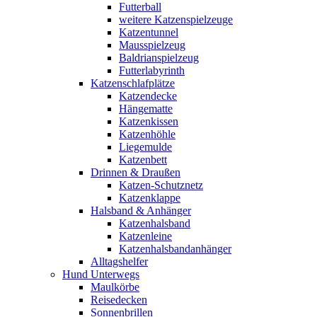
Futterball
weitere Katzenspielzeuge
Katzentunnel
Mausspielzeug
Baldrianspielzeug
Futterlabyrinth
Katzenschlafplätze
Katzendecke
Hängematte
Katzenkissen
Katzenhöhle
Liegemulde
Katzenbett
Drinnen & Draußen
Katzen-Schutznetz
Katzenklappe
Halsband & Anhänger
Katzenhalsband
Katzenleine
Katzenhalsbandanhänger
Alltagshelfer
Hund Unterwegs
Maulkörbe
Reisedecken
Sonnenbrillen