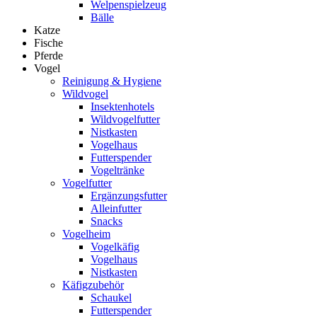
Welpenspielzeug
Bälle
Katze
Fische
Pferde
Vogel
Reinigung & Hygiene
Wildvogel
Insektenhotels
Wildvogelfutter
Nistkasten
Vogelhaus
Futterspender
Vogeltränke
Vogelfutter
Ergänzungsfutter
Alleinfutter
Snacks
Vogelheim
Vogelkäfig
Vogelhaus
Nistkasten
Käfigzubehör
Schaukel
Futterspender