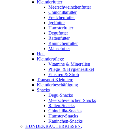
Kleintierfutter
Meerschweinchenfutter
Chinchillafutter
Frettchenfutter
Igelfutter
Hamsterfutter
Degufutter
Rattenfutter
Kaninchenfutter
Mäusefutter
Heu
Kleintierpflege
Vitamine & Mineralien
Pflege- & Hygieneartikel
Einstreu & Stroh
Transport Kleintiere
Kleintierbeschäftigung
Snacks
Degu-Snacks
Meerschweinchen-Snacks
Ratten-Snacks
Chinchilla-Snacks
Hamster-Snacks
Kaninchen-Snacks
HUNDEKRÄUTERKISSEN,