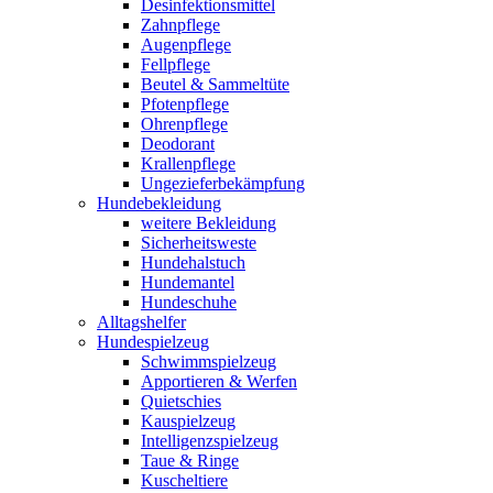
Desinfektionsmittel
Zahnpflege
Augenpflege
Fellpflege
Beutel & Sammeltüte
Pfotenpflege
Ohrenpflege
Deodorant
Krallenpflege
Ungezieferbekämpfung
Hundebekleidung
weitere Bekleidung
Sicherheitsweste
Hundehalstuch
Hundemantel
Hundeschuhe
Alltagshelfer
Hundespielzeug
Schwimmspielzeug
Apportieren & Werfen
Quietschies
Kauspielzeug
Intelligenzspielzeug
Taue & Ringe
Kuscheltiere