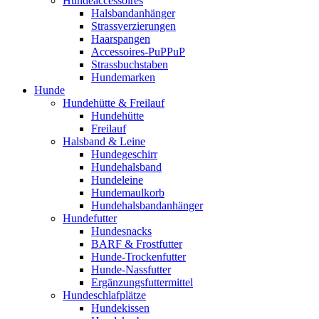
Hundeaccessoires
Halsbandanhänger
Strassverzierungen
Haarspangen
Accessoires-PuPPuP
Strassbuchstaben
Hundemarken
Hunde
Hundehütte & Freilauf
Hundehütte
Freilauf
Halsband & Leine
Hundegeschirr
Hundehalsband
Hundeleine
Hundemaulkorb
Hundehalsbandanhänger
Hundefutter
Hundesnacks
BARF & Frostfutter
Hunde-Trockenfutter
Hunde-Nassfutter
Ergänzungsfuttermittel
Hundeschlafplätze
Hundekissen