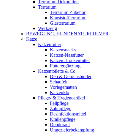
Terrarium Dekoration
Terrarium
Terrarium Zubehör
Kunststoffterrarium
Glasterrarium
Werkzeug
BEWEGUNG, HUNDENATURPULVER
Katze
Katzenfutter
Katzensnacks
Katzen-Nassfutter
Katzen-Trockenfutter
Futterergänzung
Katzentoilette & Co
Deo & Geruchsbinder
Schaufeln
Vorlegematten
Katzenklo
Pflege- & Hygieneartikel
Fellpflege
Zahnpflege
Desinfektionsmittel
Krallenpflege
Deodorant
Ungezieferbekämpfung