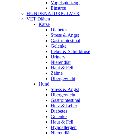
Vogelspielzeug
Einstreu
HUNDENATURPULVER
VET Diäten
Katze
Diabetes
Stress & Angst
Gastrointestinal
Gelenke
Leber & Schilddrüse
Urinary
Nierendiät
Haut & Fell
Zähne
Übergewicht
Hund
Stress & Angst
Übergewicht
Gastrointestinal
Herz & Leber
Diabetes
Gelenke
Haut & Fell
Hypoallergen
Nierendiät