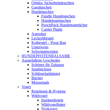
Orbiloc Sicherheitsleuchten
Gassitaschen
Hundetaschen
Fundle Hundetaschen
Hundetragetaschen
PoochPack Hundetragetücher
Carrier Plaids
Autositze
Leckerlibeutel
Kotbeutel – Poop Bag
Unterwegs
Schwimmwesten
HUNDEPFOTENBALSAME
Ausgefallene Geschenke
Schönes für Zuhause
Sparbüchsen
Schlüsselanhänger
Bücher
Mousepads
Vogel
Reinigung & Hygiene
Wildvogel
Insektenhotels
Wildvogelfutter
Nistkasten