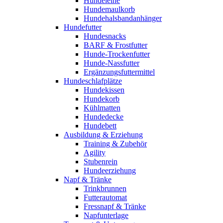
Hundeleine
Hundemaulkorb
Hundehalsbandanhänger
Hundefutter
Hundesnacks
BARF & Frostfutter
Hunde-Trockenfutter
Hunde-Nassfutter
Ergänzungsfuttermittel
Hundeschlafplätze
Hundekissen
Hundekorb
Kühlmatten
Hundedecke
Hundebett
Ausbildung & Erziehung
Training & Zubehör
Agility
Stubenrein
Hundeerziehung
Napf & Tränke
Trinkbrunnen
Futterautomat
Fressnapf & Tränke
Napfunterlage