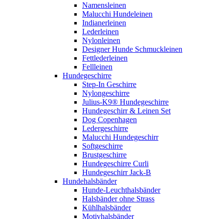
Namensleinen
Malucchi Hundeleinen
Indianerleinen
Lederleinen
Nylonleinen
Designer Hunde Schmuckleinen
Fettlederleinen
Fellleinen
Hundegeschirre
Step-In Geschirre
Nylongeschirre
Julius-K9® Hundegeschirre
Hundegeschirr & Leinen Set
Dog Copenhagen
Ledergeschirre
Malucchi Hundegeschirr
Softgeschirre
Brustgeschirre
Hundegeschirre Curli
Hundegeschirr Jack-B
Hundehalsbänder
Hunde-Leuchthalsbänder
Halsbänder ohne Strass
Kühlhalsbänder
Motivhalsbänder