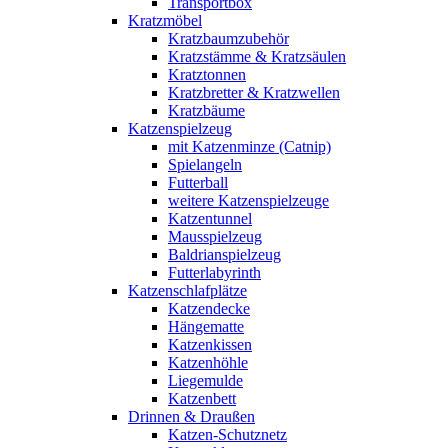
Transportbox
Kratzmöbel
Kratzbaumzubehör
Kratzstämme & Kratzsäulen
Kratztonnen
Kratzbretter & Kratzwellen
Kratzbäume
Katzenspielzeug
mit Katzenminze (Catnip)
Spielangeln
Futterball
weitere Katzenspielzeuge
Katzentunnel
Mausspielzeug
Baldrianspielzeug
Futterlabyrinth
Katzenschlafplätze
Katzendecke
Hängematte
Katzenkissen
Katzenhöhle
Liegemulde
Katzenbett
Drinnen & Draußen
Katzen-Schutznetz