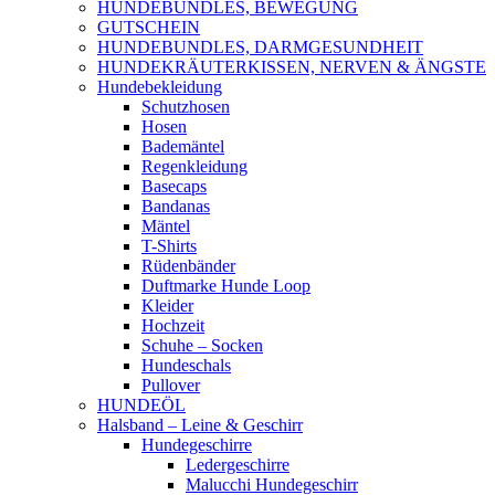
HUNDEBUNDLES, BEWEGUNG
GUTSCHEIN
HUNDEBUNDLES, DARMGESUNDHEIT
HUNDEKRÄUTERKISSEN, NERVEN & ÄNGSTE
Hundebekleidung
Schutzhosen
Hosen
Bademäntel
Regenkleidung
Basecaps
Bandanas
Mäntel
T-Shirts
Rüdenbänder
Duftmarke Hunde Loop
Kleider
Hochzeit
Schuhe – Socken
Hundeschals
Pullover
HUNDEÖL
Halsband – Leine & Geschirr
Hundegeschirre
Ledergeschirre
Malucchi Hundegeschirr