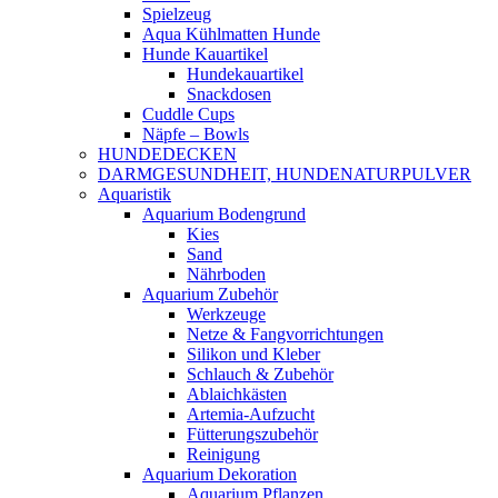
Spielzeug
Aqua Kühlmatten Hunde
Hunde Kauartikel
Hundekauartikel
Snackdosen
Cuddle Cups
Näpfe – Bowls
HUNDEDECKEN
DARMGESUNDHEIT, HUNDENATURPULVER
Aquaristik
Aquarium Bodengrund
Kies
Sand
Nährboden
Aquarium Zubehör
Werkzeuge
Netze & Fangvorrichtungen
Silikon und Kleber
Schlauch & Zubehör
Ablaichkästen
Artemia-Aufzucht
Fütterungszubehör
Reinigung
Aquarium Dekoration
Aquarium Pflanzen