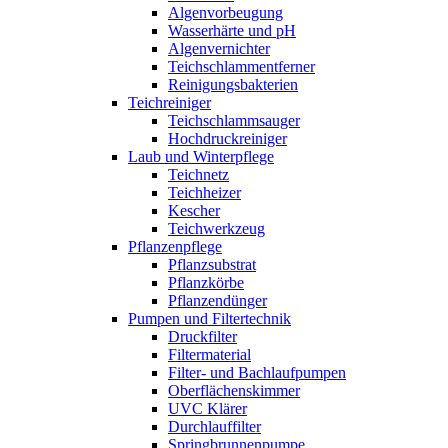
Algenvorbeugung
Wasserhärte und pH
Algenvernichter
Teichschlammentferner
Reinigungsbakterien
Teichreiniger
Teichschlammsauger
Hochdruckreiniger
Laub und Winterpflege
Teichnetz
Teichheizer
Kescher
Teichwerkzeug
Pflanzenpflege
Pflanzsubstrat
Pflanzkörbe
Pflanzendünger
Pumpen und Filtertechnik
Druckfilter
Filtermaterial
Filter- und Bachlaufpumpen
Oberflächenskimmer
UVC Klärer
Durchlauffilter
Springbrunnenpumpe