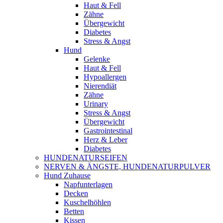
Haut & Fell
Zähne
Übergewicht
Diabetes
Stress & Angst
Hund
Gelenke
Haut & Fell
Hypoallergen
Nierendiät
Zähne
Urinary
Stress & Angst
Übergewicht
Gastrointestinal
Herz & Leber
Diabetes
HUNDENATURSEIFEN
NERVEN & ÄNGSTE, HUNDENATURPULVER
Hund Zuhause
Napfunterlagen
Decken
Kuschelhöhlen
Betten
Kissen