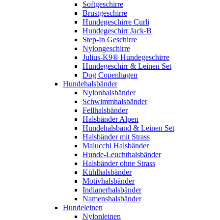
Softgeschirre
Brustgeschirre
Hundegeschirre Curli
Hundegeschirr Jack-B
Step-In Geschirre
Nylongeschirre
Julius-K9® Hundegeschirre
Hundegeschirr & Leinen Set
Dog Copenhagen
Hundehalsbänder
Nylonhalsbänder
Schwimmhalsbänder
Fellhalsbänder
Halsbänder Alpen
Hundehalsband & Leinen Set
Halsbänder mit Strass
Malucchi Halsbänder
Hunde-Leuchthalsbänder
Halsbänder ohne Strass
Kühlhalsbänder
Motivhalsbänder
Indianerhalsbänder
Namenshalsbänder
Hundeleinen
Nylonleinen