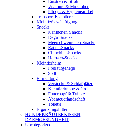
Einstreu & Stroh
Vitamine & Mineralien
Pflege- & Hygieneartikel
Transport Kleintiere
Kleintierbeschäftigung
Snacks
Kaninchen-Snacks
Degu-Snacks
Meerschweinchen-Snacks
Ratten-Snacks
Chinchilla-Snacks
Hamster-Snacks
Kleintierheim
Freilaufgehege
Stall
Einrichtung
Verstecke & Schlafplätze
Kleintiertreppe & Co
Futternapf & Tränke
Abenteuerlandschaft
Toilette
Ergänzungsfutter
HUNDEKRÄUTERKISSEN,
DARMGESUNDHEIT
Uncategorized