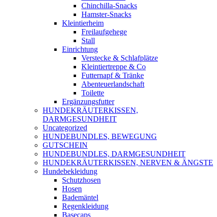
Chinchilla-Snacks
Hamster-Snacks
Kleintierheim
Freilaufgehege
Stall
Einrichtung
Verstecke & Schlafplätze
Kleintiertreppe & Co
Futternapf & Tränke
Abenteuerlandschaft
Toilette
Ergänzungsfutter
HUNDEKRÄUTERKISSEN,
DARMGESUNDHEIT
Uncategorized
HUNDEBUNDLES, BEWEGUNG
GUTSCHEIN
HUNDEBUNDLES, DARMGESUNDHEIT
HUNDEKRÄUTERKISSEN, NERVEN & ÄNGSTE
Hundebekleidung
Schutzhosen
Hosen
Bademäntel
Regenkleidung
Basecaps