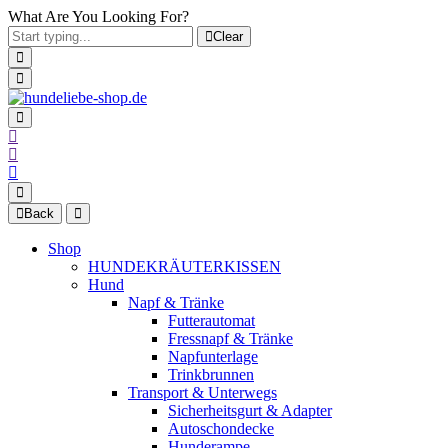
What Are You Looking For?
Clear
Back
Shop
HUNDEKRÄUTERKISSEN
Hund
Napf & Tränke
Futterautomat
Fressnapf & Tränke
Napfunterlage
Trinkbrunnen
Transport & Unterwegs
Sicherheitsgurt & Adapter
Autoschondecke
Hunderampe