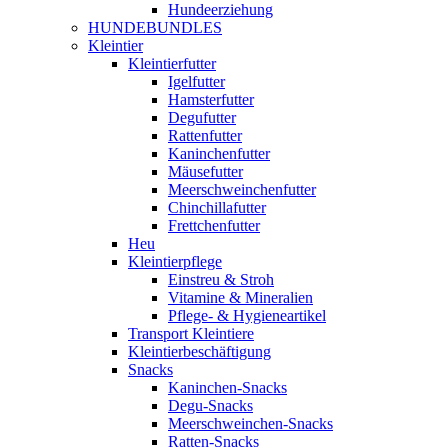
Hundeerziehung
HUNDEBUNDLES
Kleintier
Kleintierfutter
Igelfutter
Hamsterfutter
Degufutter
Rattenfutter
Kaninchenfutter
Mäusefutter
Meerschweinchenfutter
Chinchillafutter
Frettchenfutter
Heu
Kleintierpflege
Einstreu & Stroh
Vitamine & Mineralien
Pflege- & Hygieneartikel
Transport Kleintiere
Kleintierbeschäftigung
Snacks
Kaninchen-Snacks
Degu-Snacks
Meerschweinchen-Snacks
Ratten-Snacks