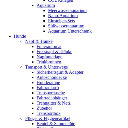
CO2 Anlagen
Aquarium
Meerwasseraquarium
Nano-Aquarium
Einsteiger-Sets
Süßwasseraquarium
Aquarium Unterschrank
Hunde
Napf & Tränke
Futterautomat
Fressnapf & Tränke
Napfunterlage
Trinkbrunnen
Transport & Unterwegs
Sicherheitsgurt & Adapter
Autoschondecke
Hunderampe
Fahrradkorb
Transporttasche
Fahrradanhänger
Trenngitter & Netz
Zubehör
Transportbox
Pflege- & Hygieneartikel
Beutel & Sammeltüte