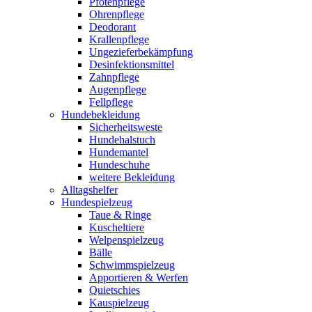
Pfotenpflege
Ohrenpflege
Deodorant
Krallenpflege
Ungezieferbekämpfung
Desinfektionsmittel
Zahnpflege
Augenpflege
Fellpflege
Hundebekleidung
Sicherheitsweste
Hundehalstuch
Hundemantel
Hundeschuhe
weitere Bekleidung
Alltagshelfer
Hundespielzeug
Taue & Ringe
Kuscheltiere
Welpenspielzeug
Bälle
Schwimmspielzeug
Apportieren & Werfen
Quietschies
Kauspielzeug