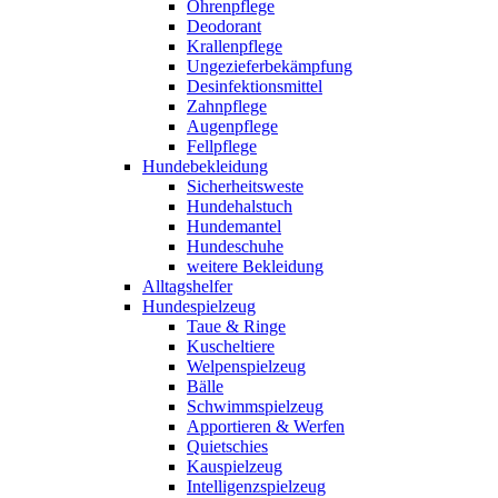
Ohrenpflege
Deodorant
Krallenpflege
Ungezieferbekämpfung
Desinfektionsmittel
Zahnpflege
Augenpflege
Fellpflege
Hundebekleidung
Sicherheitsweste
Hundehalstuch
Hundemantel
Hundeschuhe
weitere Bekleidung
Alltagshelfer
Hundespielzeug
Taue & Ringe
Kuscheltiere
Welpenspielzeug
Bälle
Schwimmspielzeug
Apportieren & Werfen
Quietschies
Kauspielzeug
Intelligenzspielzeug