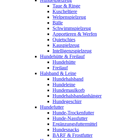
Hundespielzeug
Taue & Ringe
Kuscheltiere
Welpenspielzeug
Bälle
Schwimmspielzeug
Apportieren & Werfen
Quietschies
Kauspielzeug
Intelligenzspielzeug
Hundehütte & Freilauf
Hundehütte
Freilauf
Halsband & Leine
Hundehalsband
Hundeleine
Hundemaulkorb
Hundehalsbandanhänger
Hundegeschirr
Hundefutter
Hunde-Trockenfutter
Hunde-Nassfutter
Ergänzungsfuttermittel
Hundesnacks
BARF & Frostfutter