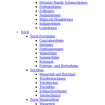
Designer Hunde Schmuckleinen
Fettlederleinen
Fellleinen
Namensleinen
Malucchi Hundeleinen
Indianerleinen
Lederleinen
Teich
Teich-Fischfutter
Ganzjahresfutter
Störfutter
Futterautomaten
Winterfutter
Sommerfutter
Koisnack
Frühjahr- und Herbstfutter
Teichbau
Wasserfall und Bachlauf
Teichbeleuchtung
Teichbecken
Teichdeko
Schlauchverbinder
Teichschlauch
Teich-Wasserpflege
Wassertest