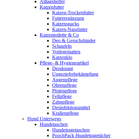
Alltagshelfer
Katzenfutter
Katzen-Trockenfutter
Futterergänzung
Katzensnacks
Katzen-Nassfutter
Katzentoilette & Co
Deo & Geruchsbinder
Schaufeln
Vorlegematten
Katzenklo
Pflege- & Hygieneartikel
Deodorant
Ungezieferbekämpfung
Augenpflege
Ohrenpflege
Pfotenpflege
Fellpflege
Zahnpflege
Desinfektionsmittel
Krallenpflege
Hund Unterwegs
Hundetaschen
Hundetragetaschen
PoochPack Hundetragetücher