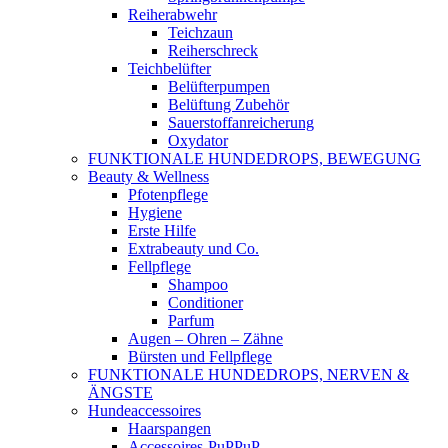
Reiherabwehr
Teichzaun
Reiherschreck
Teichbelüfter
Belüfterpumpen
Belüftung Zubehör
Sauerstoffanreicherung
Oxydator
FUNKTIONALE HUNDEDROPS, BEWEGUNG
Beauty & Wellness
Pfotenpflege
Hygiene
Erste Hilfe
Extrabeauty und Co.
Fellpflege
Shampoo
Conditioner
Parfum
Augen – Ohren – Zähne
Bürsten und Fellpflege
FUNKTIONALE HUNDEDROPS, NERVEN &
ÄNGSTE
Hundeaccessoires
Haarspangen
Accessoires-PuPPuP