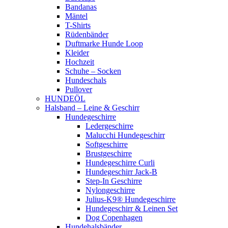
Bandanas
Mäntel
T-Shirts
Rüdenbänder
Duftmarke Hunde Loop
Kleider
Hochzeit
Schuhe – Socken
Hundeschals
Pullover
HUNDEÖL
Halsband – Leine & Geschirr
Hundegeschirre
Ledergeschirre
Malucchi Hundegeschirr
Softgeschirre
Brustgeschirre
Hundegeschirre Curli
Hundegeschirr Jack-B
Step-In Geschirre
Nylongeschirre
Julius-K9® Hundegeschirre
Hundegeschirr & Leinen Set
Dog Copenhagen
Hundehalsbänder