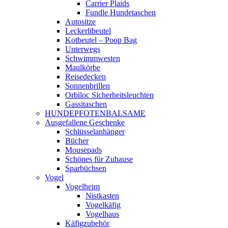
Carrier Plaids
Fundle Hundetaschen
Autositze
Leckerlibeutel
Kotbeutel – Poop Bag
Unterwegs
Schwimmwesten
Maulkörbe
Reisedecken
Sonnenbrillen
Orbiloc Sicherheitsleuchten
Gassitaschen
HUNDEPFOTENBALSAME
Ausgefallene Geschenke
Schlüsselanhänger
Bücher
Mousepads
Schönes für Zuhause
Sparbüchsen
Vogel
Vogelheim
Nistkasten
Vogelkäfig
Vogelhaus
Käfigzubehör