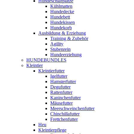
Hundeschlafplätze
Kühlmatten
Hundedecke
Hundebett
Hundekissen
Hundekorb
Ausbildung & Erziehung
Training & Zubehör
Agility
Stubenrein
Hundeerziehung
HUNDEBUNDLES
Kleintier
Kleintierfutter
Igelfutter
Hamsterfutter
Degufutter
Rattenfutter
Kaninchenfutter
Mäusefutter
Meerschweinchenfutter
Chinchillafutter
Frettchenfutter
Heu
Kleintierpflege