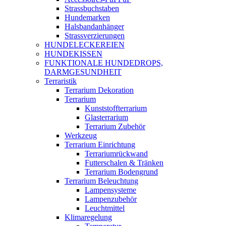
Strassbuchstaben
Hundemarken
Halsbandanhänger
Strassverzierungen
HUNDELECKEREIEN
HUNDEKISSEN
FUNKTIONALE HUNDEDROPS,
DARMGESUNDHEIT
Terraristik
Terrarium Dekoration
Terrarium
Kunststoffterrarium
Glasterrarium
Terrarium Zubehör
Werkzeug
Terrarium Einrichtung
Terrariumrückwand
Futterschalen & Tränken
Terrarium Bodengrund
Terrarium Beleuchtung
Lampensysteme
Lampenzubehör
Leuchtmittel
Klimaregelung