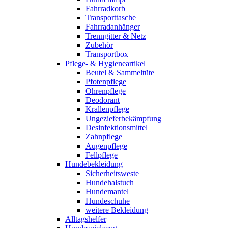
Fahrradkorb
Transporttasche
Fahrradanhänger
Trenngitter & Netz
Zubehör
Transportbox
Pflege- & Hygieneartikel
Beutel & Sammeltüte
Pfotenpflege
Ohrenpflege
Deodorant
Krallenpflege
Ungezieferbekämpfung
Desinfektionsmittel
Zahnpflege
Augenpflege
Fellpflege
Hundebekleidung
Sicherheitsweste
Hundehalstuch
Hundemantel
Hundeschuhe
weitere Bekleidung
Alltagshelfer