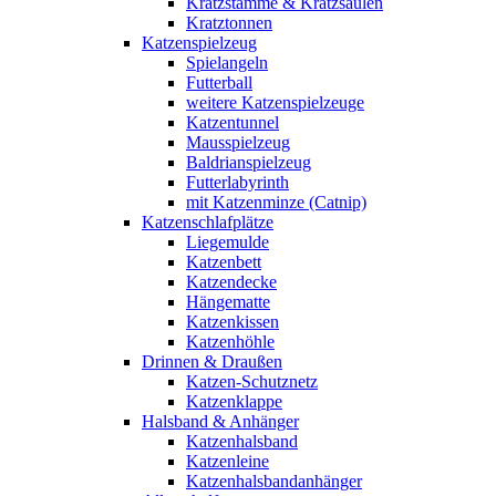
Kratzstämme & Kratzsäulen
Kratztonnen
Katzenspielzeug
Spielangeln
Futterball
weitere Katzenspielzeuge
Katzentunnel
Mausspielzeug
Baldrianspielzeug
Futterlabyrinth
mit Katzenminze (Catnip)
Katzenschlafplätze
Liegemulde
Katzenbett
Katzendecke
Hängematte
Katzenkissen
Katzenhöhle
Drinnen & Draußen
Katzen-Schutznetz
Katzenklappe
Halsband & Anhänger
Katzenhalsband
Katzenleine
Katzenhalsbandanhänger