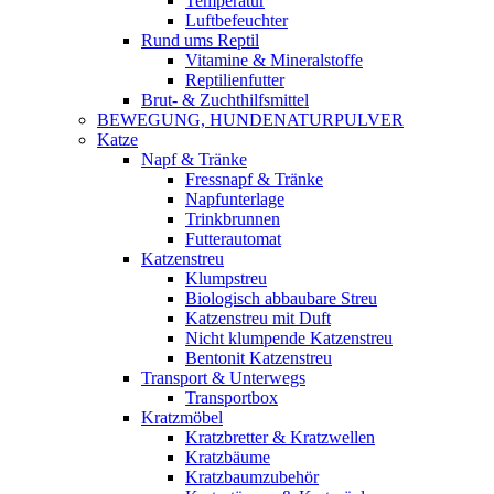
Temperatur
Luftbefeuchter
Rund ums Reptil
Vitamine & Mineralstoffe
Reptilienfutter
Brut- & Zuchthilfsmittel
BEWEGUNG, HUNDENATURPULVER
Katze
Napf & Tränke
Fressnapf & Tränke
Napfunterlage
Trinkbrunnen
Futterautomat
Katzenstreu
Klumpstreu
Biologisch abbaubare Streu
Katzenstreu mit Duft
Nicht klumpende Katzenstreu
Bentonit Katzenstreu
Transport & Unterwegs
Transportbox
Kratzmöbel
Kratzbretter & Kratzwellen
Kratzbäume
Kratzbaumzubehör