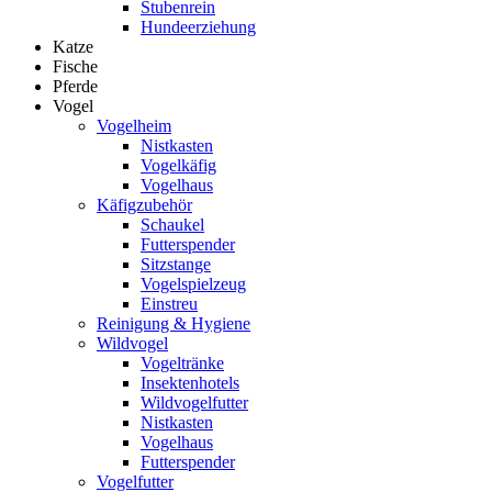
Stubenrein
Hundeerziehung
Katze
Fische
Pferde
Vogel
Vogelheim
Nistkasten
Vogelkäfig
Vogelhaus
Käfigzubehör
Schaukel
Futterspender
Sitzstange
Vogelspielzeug
Einstreu
Reinigung & Hygiene
Wildvogel
Vogeltränke
Insektenhotels
Wildvogelfutter
Nistkasten
Vogelhaus
Futterspender
Vogelfutter