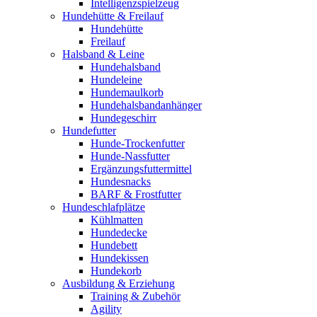
Intelligenzspielzeug
Hundehütte & Freilauf
Hundehütte
Freilauf
Halsband & Leine
Hundehalsband
Hundeleine
Hundemaulkorb
Hundehalsbandanhänger
Hundegeschirr
Hundefutter
Hunde-Trockenfutter
Hunde-Nassfutter
Ergänzungsfuttermittel
Hundesnacks
BARF & Frostfutter
Hundeschlafplätze
Kühlmatten
Hundedecke
Hundebett
Hundekissen
Hundekorb
Ausbildung & Erziehung
Training & Zubehör
Agility