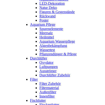
LED-Dekoration
Natur Deko
Figuren & Gegenstände
Rückwand
Poster
Aquarium Pflege
Spurenelemente
Meersalz
Heilmittel
Aquarium Wasserpflege
Algenbekämpfung
Wassertest
Pflanzendünger & Pflege
Durchlüfter
Oxydator
Luftpumpen
Ausströmer
Durchlüfter Zubehör
Filter
Filter Zubehör
Filtermaterial
Außenfilter
Innenfilter
Fischfutter
Flockenfutter