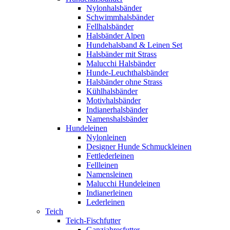
Nylonhalsbänder
Schwimmhalsbänder
Fellhalsbänder
Halsbänder Alpen
Hundehalsband & Leinen Set
Halsbänder mit Strass
Malucchi Halsbänder
Hunde-Leuchthalsbänder
Halsbänder ohne Strass
Kühlhalsbänder
Motivhalsbänder
Indianerhalsbänder
Namenshalsbänder
Hundeleinen
Nylonleinen
Designer Hunde Schmuckleinen
Fettlederleinen
Fellleinen
Namensleinen
Malucchi Hundeleinen
Indianerleinen
Lederleinen
Teich
Teich-Fischfutter
Ganzjahresfutter