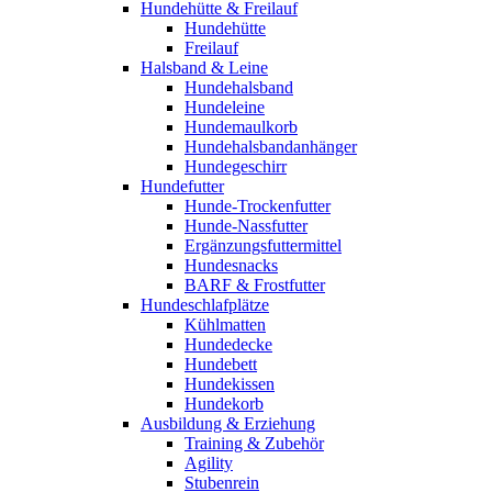
Hundehütte & Freilauf
Hundehütte
Freilauf
Halsband & Leine
Hundehalsband
Hundeleine
Hundemaulkorb
Hundehalsbandanhänger
Hundegeschirr
Hundefutter
Hunde-Trockenfutter
Hunde-Nassfutter
Ergänzungsfuttermittel
Hundesnacks
BARF & Frostfutter
Hundeschlafplätze
Kühlmatten
Hundedecke
Hundebett
Hundekissen
Hundekorb
Ausbildung & Erziehung
Training & Zubehör
Agility
Stubenrein