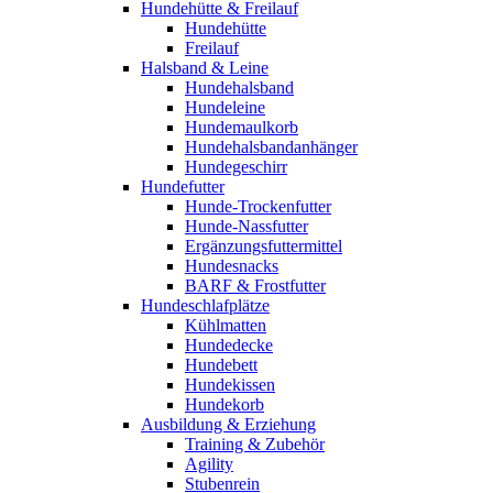
Hundehütte & Freilauf
Hundehütte
Freilauf
Halsband & Leine
Hundehalsband
Hundeleine
Hundemaulkorb
Hundehalsbandanhänger
Hundegeschirr
Hundefutter
Hunde-Trockenfutter
Hunde-Nassfutter
Ergänzungsfuttermittel
Hundesnacks
BARF & Frostfutter
Hundeschlafplätze
Kühlmatten
Hundedecke
Hundebett
Hundekissen
Hundekorb
Ausbildung & Erziehung
Training & Zubehör
Agility
Stubenrein