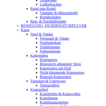
Temperatur
Luftbefeuchter
Rund ums Reptil
Vitamine & Mineralstoffe
Reptilienfutter
Brut- & Zuchthilfsmittel
BEWEGUNG, HUNDENATURPULVER
Katze
Napf & Tränke
Fressnapf & Tränke
Napfunterlage
Trinkbrunnen
Futterautomat
Katzenstreu
Klumpstreu
Biologisch abbaubare Streu
Katzenstreu mit Duft
Nicht klumpende Katzenstreu
Bentonit Katzenstreu
Transport & Unterwegs
Transportbox
Kratzmöbel
Kratzbretter & Kratzwellen
Kratzbäume
Kratzbaumzubehör