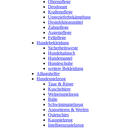
Ohrenpflege
Deodorant
Krallenpflege
Ungezieferbekämpfung
Desinfektionsmittel
Zahnpflege
Augenpflege
Fellpflege
Hundebekleidung
Sicherheitsweste
Hundehalstuch
Hundemantel
Hundeschuhe
weitere Bekleidung
Alltagshelfer
Hundespielzeug
Taue & Ringe
Kuscheltiere
Welpenspielzeug
Bälle
Schwimmspielzeug
Apportieren & Werfen
Quietschies
Kauspielzeug
Intelligenzspielzeug