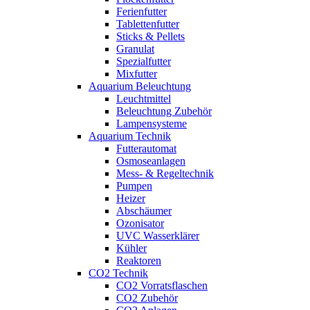
Ferienfutter
Tablettenfutter
Sticks & Pellets
Granulat
Spezialfutter
Mixfutter
Aquarium Beleuchtung
Leuchtmittel
Beleuchtung Zubehör
Lampensysteme
Aquarium Technik
Futterautomat
Osmoseanlagen
Mess- & Regeltechnik
Pumpen
Heizer
Abschäumer
Ozonisator
UVC Wasserklärer
Kühler
Reaktoren
CO2 Technik
CO2 Vorratsflaschen
CO2 Zubehör