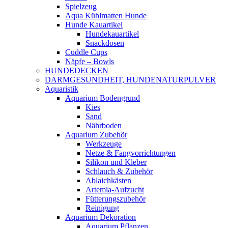
Spielzeug
Aqua Kühlmatten Hunde
Hunde Kauartikel
Hundekauartikel
Snackdosen
Cuddle Cups
Näpfe – Bowls
HUNDEDECKEN
DARMGESUNDHEIT, HUNDENATURPULVER
Aquaristik
Aquarium Bodengrund
Kies
Sand
Nährboden
Aquarium Zubehör
Werkzeuge
Netze & Fangvorrichtungen
Silikon und Kleber
Schlauch & Zubehör
Ablaichkästen
Artemia-Aufzucht
Fütterungszubehör
Reinigung
Aquarium Dekoration
Aquarium Pflanzen