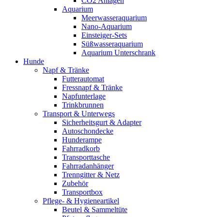
CO2 Anlagen
Aquarium
Meerwasseraquarium
Nano-Aquarium
Einsteiger-Sets
Süßwasseraquarium
Aquarium Unterschrank
Hunde
Napf & Tränke
Futterautomat
Fressnapf & Tränke
Napfunterlage
Trinkbrunnen
Transport & Unterwegs
Sicherheitsgurt & Adapter
Autoschondecke
Hunderampe
Fahrradkorb
Transporttasche
Fahrradanhänger
Trenngitter & Netz
Zubehör
Transportbox
Pflege- & Hygieneartikel
Beutel & Sammeltüte