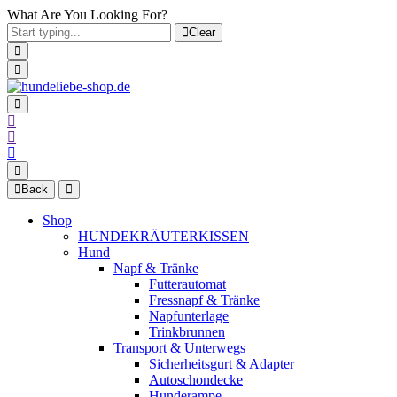
What Are You Looking For?
Clear
Back
Shop
HUNDEKRÄUTERKISSEN
Hund
Napf & Tränke
Futterautomat
Fressnapf & Tränke
Napfunterlage
Trinkbrunnen
Transport & Unterwegs
Sicherheitsgurt & Adapter
Autoschondecke
Hunderampe