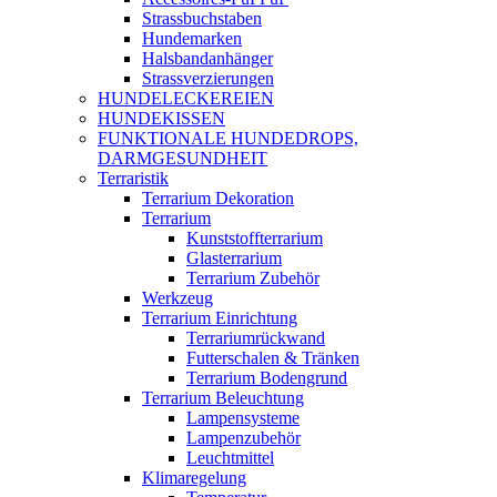
Strassbuchstaben
Hundemarken
Halsbandanhänger
Strassverzierungen
HUNDELECKEREIEN
HUNDEKISSEN
FUNKTIONALE HUNDEDROPS,
DARMGESUNDHEIT
Terraristik
Terrarium Dekoration
Terrarium
Kunststoffterrarium
Glasterrarium
Terrarium Zubehör
Werkzeug
Terrarium Einrichtung
Terrariumrückwand
Futterschalen & Tränken
Terrarium Bodengrund
Terrarium Beleuchtung
Lampensysteme
Lampenzubehör
Leuchtmittel
Klimaregelung