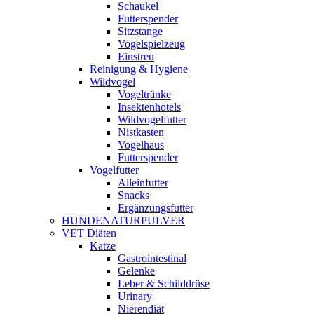
Schaukel
Futterspender
Sitzstange
Vogelspielzeug
Einstreu
Reinigung & Hygiene
Wildvogel
Vogeltränke
Insektenhotels
Wildvogelfutter
Nistkasten
Vogelhaus
Futterspender
Vogelfutter
Alleinfutter
Snacks
Ergänzungsfutter
HUNDENATURPULVER
VET Diäten
Katze
Gastrointestinal
Gelenke
Leber & Schilddrüse
Urinary
Nierendiät