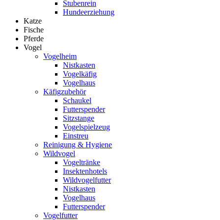
Stubenrein
Hundeerziehung
Katze
Fische
Pferde
Vogel
Vogelheim
Nistkasten
Vogelkäfig
Vogelhaus
Käfigzubehör
Schaukel
Futterspender
Sitzstange
Vogelspielzeug
Einstreu
Reinigung & Hygiene
Wildvogel
Vogeltränke
Insektenhotels
Wildvogelfutter
Nistkasten
Vogelhaus
Futterspender
Vogelfutter