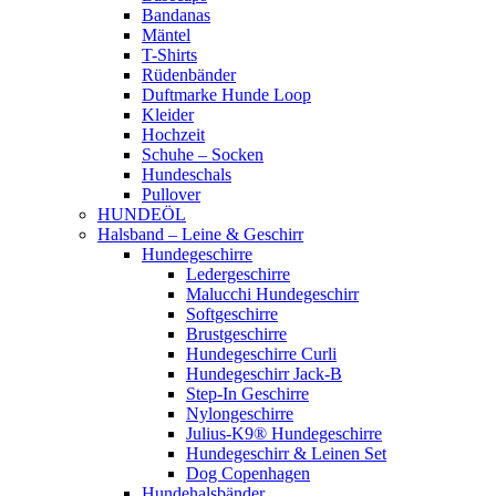
Bandanas
Mäntel
T-Shirts
Rüdenbänder
Duftmarke Hunde Loop
Kleider
Hochzeit
Schuhe – Socken
Hundeschals
Pullover
HUNDEÖL
Halsband – Leine & Geschirr
Hundegeschirre
Ledergeschirre
Malucchi Hundegeschirr
Softgeschirre
Brustgeschirre
Hundegeschirre Curli
Hundegeschirr Jack-B
Step-In Geschirre
Nylongeschirre
Julius-K9® Hundegeschirre
Hundegeschirr & Leinen Set
Dog Copenhagen
Hundehalsbänder