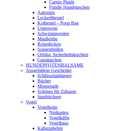
Carrier Plaids
Fundle Hundetaschen
Autositze
Leckerlibeutel
Kotbeutel – Poop Bag
Unterwegs
Schwimmwesten
Maulkörbe
Reisedecken
Sonnenbrillen
Orbiloc Sicherheitsleuchten
Gassitaschen
HUNDEPFOTENBALSAME
Ausgefallene Geschenke
Schlüsselanhänger
Bücher
Mousepads
Schönes für Zuhause
Sparbüchsen
Vogel
Vogelheim
Nistkasten
Vogelkäfig
Vogelhaus
Käfigzubehör