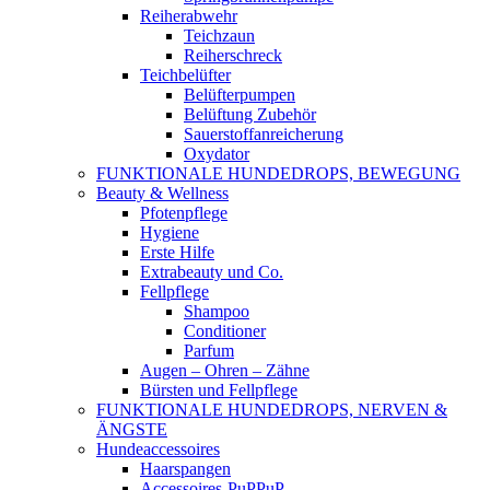
Reiherabwehr
Teichzaun
Reiherschreck
Teichbelüfter
Belüfterpumpen
Belüftung Zubehör
Sauerstoffanreicherung
Oxydator
FUNKTIONALE HUNDEDROPS, BEWEGUNG
Beauty & Wellness
Pfotenpflege
Hygiene
Erste Hilfe
Extrabeauty und Co.
Fellpflege
Shampoo
Conditioner
Parfum
Augen – Ohren – Zähne
Bürsten und Fellpflege
FUNKTIONALE HUNDEDROPS, NERVEN &
ÄNGSTE
Hundeaccessoires
Haarspangen
Accessoires-PuPPuP