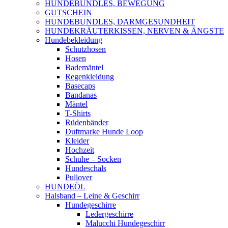
HUNDEBUNDLES, BEWEGUNG
GUTSCHEIN
HUNDEBUNDLES, DARMGESUNDHEIT
HUNDEKRÄUTERKISSEN, NERVEN & ÄNGSTE
Hundebekleidung
Schutzhosen
Hosen
Bademäntel
Regenkleidung
Basecaps
Bandanas
Mäntel
T-Shirts
Rüdenbänder
Duftmarke Hunde Loop
Kleider
Hochzeit
Schuhe – Socken
Hundeschals
Pullover
HUNDEÖL
Halsband – Leine & Geschirr
Hundegeschirre
Ledergeschirre
Malucchi Hundegeschirr