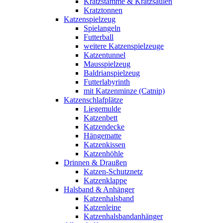
Kratzstämme & Kratzsäulen
Kratztonnen
Katzenspielzeug
Spielangeln
Futterball
weitere Katzenspielzeuge
Katzentunnel
Mausspielzeug
Baldrianspielzeug
Futterlabyrinth
mit Katzenminze (Catnip)
Katzenschlafplätze
Liegemulde
Katzenbett
Katzendecke
Hängematte
Katzenkissen
Katzenhöhle
Drinnen & Draußen
Katzen-Schutznetz
Katzenklappe
Halsband & Anhänger
Katzenhalsband
Katzenleine
Katzenhalsbandanhänger