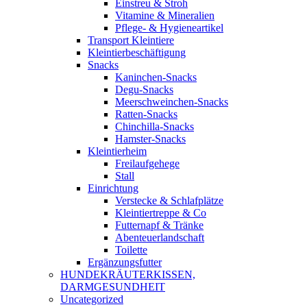
Einstreu & Stroh
Vitamine & Mineralien
Pflege- & Hygieneartikel
Transport Kleintiere
Kleintierbeschäftigung
Snacks
Kaninchen-Snacks
Degu-Snacks
Meerschweinchen-Snacks
Ratten-Snacks
Chinchilla-Snacks
Hamster-Snacks
Kleintierheim
Freilaufgehege
Stall
Einrichtung
Verstecke & Schlafplätze
Kleintiertreppe & Co
Futternapf & Tränke
Abenteuerlandschaft
Toilette
Ergänzungsfutter
HUNDEKRÄUTERKISSEN,
DARMGESUNDHEIT
Uncategorized