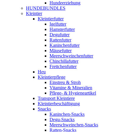
Hundeerziehung
HUNDEBUNDLES
Kleintier
Kleintierfutter
Igelfutter
Hamsterfutter
Degufutter
Rattenfutter
Kaninchenfutter
Mäusefutter
Meerschweinchenfutter
Chinchillafutter
Frettchenfutter
Heu
Kleintierpflege
Einstreu & Stroh
Vitamine & Mineralien
Pflege- & Hygieneartikel
Transport Kleintiere
Kleintierbeschäftigung
Snacks
Kaninchen-Snacks
Degu-Snacks
Meerschweinchen-Snacks
Ratten-Snacks