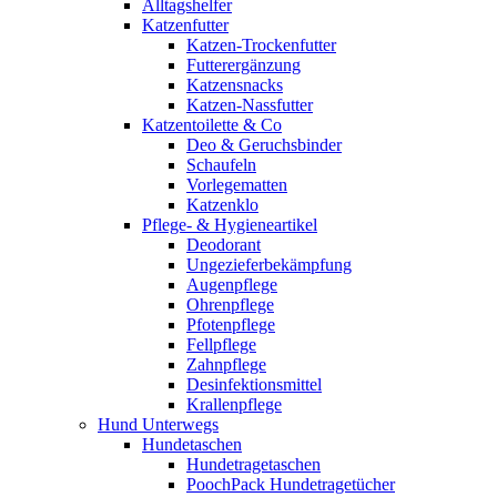
Alltagshelfer
Katzenfutter
Katzen-Trockenfutter
Futterergänzung
Katzensnacks
Katzen-Nassfutter
Katzentoilette & Co
Deo & Geruchsbinder
Schaufeln
Vorlegematten
Katzenklo
Pflege- & Hygieneartikel
Deodorant
Ungezieferbekämpfung
Augenpflege
Ohrenpflege
Pfotenpflege
Fellpflege
Zahnpflege
Desinfektionsmittel
Krallenpflege
Hund Unterwegs
Hundetaschen
Hundetragetaschen
PoochPack Hundetragetücher