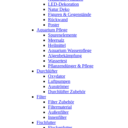
LED-Dekoration
Natur Deko
Figuren & Gegenstände
Rückwand
Poster
Aquarium Pflege
Spurenelemente
Meersalz
Heilmittel
Aquarium Wasserpflege
Algenbekämpfung
Wassertest
Pflanzendünger & Pflege
Durchlüfter
Oxydator
Luftpumpen
Ausströmer
Durchlüfter Zubehör
Filter
Filter Zubehör
Filtermaterial
Außenfilter
Innenfilter
Fischfutter
Flockenfutter