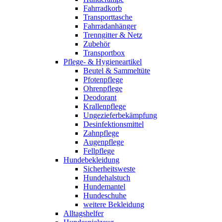
Fahrradkorb
Transporttasche
Fahrradanhänger
Trenngitter & Netz
Zubehör
Transportbox
Pflege- & Hygieneartikel
Beutel & Sammeltüte
Pfotenpflege
Ohrenpflege
Deodorant
Krallenpflege
Ungezieferbekämpfung
Desinfektionsmittel
Zahnpflege
Augenpflege
Fellpflege
Hundebekleidung
Sicherheitsweste
Hundehalstuch
Hundemantel
Hundeschuhe
weitere Bekleidung
Alltagshelfer