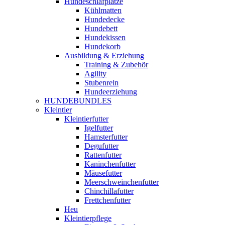
Hundeschlafplätze
Kühlmatten
Hundedecke
Hundebett
Hundekissen
Hundekorb
Ausbildung & Erziehung
Training & Zubehör
Agility
Stubenrein
Hundeerziehung
HUNDEBUNDLES
Kleintier
Kleintierfutter
Igelfutter
Hamsterfutter
Degufutter
Rattenfutter
Kaninchenfutter
Mäusefutter
Meerschweinchenfutter
Chinchillafutter
Frettchenfutter
Heu
Kleintierpflege