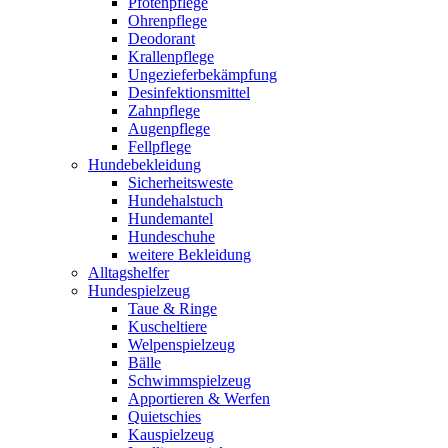
Pfotenpflege
Ohrenpflege
Deodorant
Krallenpflege
Ungezieferbekämpfung
Desinfektionsmittel
Zahnpflege
Augenpflege
Fellpflege
Hundebekleidung
Sicherheitsweste
Hundehalstuch
Hundemantel
Hundeschuhe
weitere Bekleidung
Alltagshelfer
Hundespielzeug
Taue & Ringe
Kuscheltiere
Welpenspielzeug
Bälle
Schwimmspielzeug
Apportieren & Werfen
Quietschies
Kauspielzeug