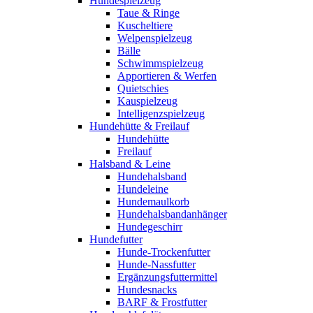
Hundespielzeug
Taue & Ringe
Kuscheltiere
Welpenspielzeug
Bälle
Schwimmspielzeug
Apportieren & Werfen
Quietschies
Kauspielzeug
Intelligenzspielzeug
Hundehütte & Freilauf
Hundehütte
Freilauf
Halsband & Leine
Hundehalsband
Hundeleine
Hundemaulkorb
Hundehalsbandanhänger
Hundegeschirr
Hundefutter
Hunde-Trockenfutter
Hunde-Nassfutter
Ergänzungsfuttermittel
Hundesnacks
BARF & Frostfutter