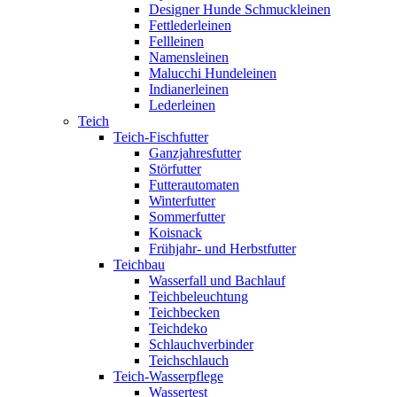
Designer Hunde Schmuckleinen
Fettlederleinen
Fellleinen
Namensleinen
Malucchi Hundeleinen
Indianerleinen
Lederleinen
Teich
Teich-Fischfutter
Ganzjahresfutter
Störfutter
Futterautomaten
Winterfutter
Sommerfutter
Koisnack
Frühjahr- und Herbstfutter
Teichbau
Wasserfall und Bachlauf
Teichbeleuchtung
Teichbecken
Teichdeko
Schlauchverbinder
Teichschlauch
Teich-Wasserpflege
Wassertest