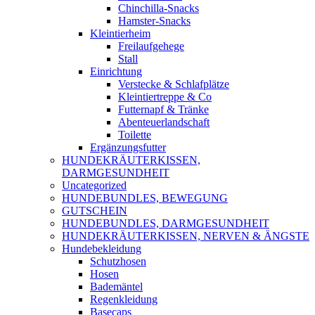
Chinchilla-Snacks
Hamster-Snacks
Kleintierheim
Freilaufgehege
Stall
Einrichtung
Verstecke & Schlafplätze
Kleintiertreppe & Co
Futternapf & Tränke
Abenteuerlandschaft
Toilette
Ergänzungsfutter
HUNDEKRÄUTERKISSEN,
DARMGESUNDHEIT
Uncategorized
HUNDEBUNDLES, BEWEGUNG
GUTSCHEIN
HUNDEBUNDLES, DARMGESUNDHEIT
HUNDEKRÄUTERKISSEN, NERVEN & ÄNGSTE
Hundebekleidung
Schutzhosen
Hosen
Bademäntel
Regenkleidung
Basecaps