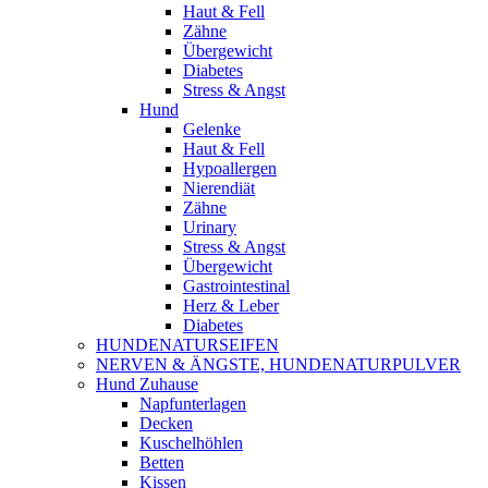
Haut & Fell
Zähne
Übergewicht
Diabetes
Stress & Angst
Hund
Gelenke
Haut & Fell
Hypoallergen
Nierendiät
Zähne
Urinary
Stress & Angst
Übergewicht
Gastrointestinal
Herz & Leber
Diabetes
HUNDENATURSEIFEN
NERVEN & ÄNGSTE, HUNDENATURPULVER
Hund Zuhause
Napfunterlagen
Decken
Kuschelhöhlen
Betten
Kissen