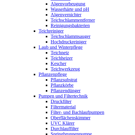
Algenvorbeugung
Wasserhärte und pH
Algenvernichter
Teichschlammentferner
Reinigungsbakterien
Teichreiniger
Teichschlammsauger
Hochdruckreiniger
Laub und Winterpflege
Teichnetz
Teichheizer
Kescher
Teichwerkzeug
Pflanzenpflege
Pflanzsubstrat
Pflanzkörbe
Pflanzendünger
Pumpen und Filtertechnik
Druckfilter
Filtermaterial
Filter- und Bachlaufpumpen
Oberflächenskimmer
UVC Klärer
Durchlauffilter
Springbrunnenpumpe