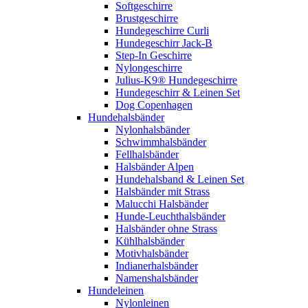
Softgeschirre
Brustgeschirre
Hundegeschirre Curli
Hundegeschirr Jack-B
Step-In Geschirre
Nylongeschirre
Julius-K9® Hundegeschirre
Hundegeschirr & Leinen Set
Dog Copenhagen
Hundehalsbänder
Nylonhalsbänder
Schwimmhalsbänder
Fellhalsbänder
Halsbänder Alpen
Hundehalsband & Leinen Set
Halsbänder mit Strass
Malucchi Halsbänder
Hunde-Leuchthalsbänder
Halsbänder ohne Strass
Kühlhalsbänder
Motivhalsbänder
Indianerhalsbänder
Namenshalsbänder
Hundeleinen
Nylonleinen