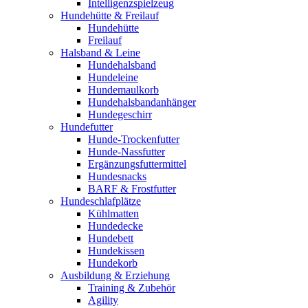
Intelligenzspielzeug
Hundehütte & Freilauf
Hundehütte
Freilauf
Halsband & Leine
Hundehalsband
Hundeleine
Hundemaulkorb
Hundehalsbandanhänger
Hundegeschirr
Hundefutter
Hunde-Trockenfutter
Hunde-Nassfutter
Ergänzungsfuttermittel
Hundesnacks
BARF & Frostfutter
Hundeschlafplätze
Kühlmatten
Hundedecke
Hundebett
Hundekissen
Hundekorb
Ausbildung & Erziehung
Training & Zubehör
Agility