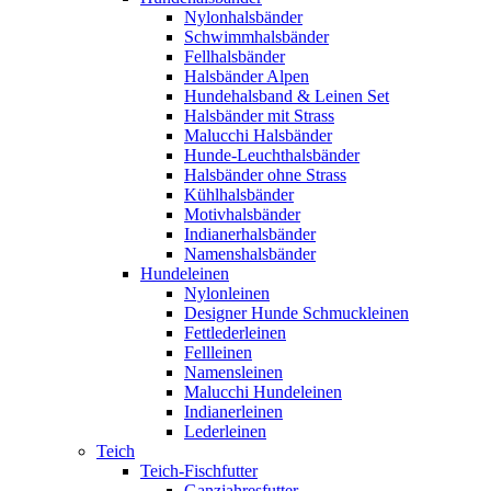
Nylonhalsbänder
Schwimmhalsbänder
Fellhalsbänder
Halsbänder Alpen
Hundehalsband & Leinen Set
Halsbänder mit Strass
Malucchi Halsbänder
Hunde-Leuchthalsbänder
Halsbänder ohne Strass
Kühlhalsbänder
Motivhalsbänder
Indianerhalsbänder
Namenshalsbänder
Hundeleinen
Nylonleinen
Designer Hunde Schmuckleinen
Fettlederleinen
Fellleinen
Namensleinen
Malucchi Hundeleinen
Indianerleinen
Lederleinen
Teich
Teich-Fischfutter
Ganzjahresfutter