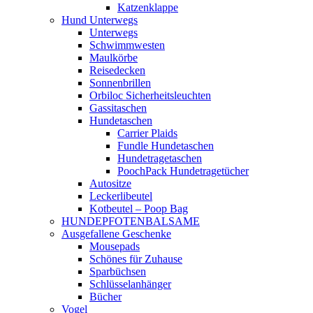
Katzenklappe
Hund Unterwegs
Unterwegs
Schwimmwesten
Maulkörbe
Reisedecken
Sonnenbrillen
Orbiloc Sicherheitsleuchten
Gassitaschen
Hundetaschen
Carrier Plaids
Fundle Hundetaschen
Hundetragetaschen
PoochPack Hundetragetücher
Autositze
Leckerlibeutel
Kotbeutel – Poop Bag
HUNDEPFOTENBALSAME
Ausgefallene Geschenke
Mousepads
Schönes für Zuhause
Sparbüchsen
Schlüsselanhänger
Bücher
Vogel