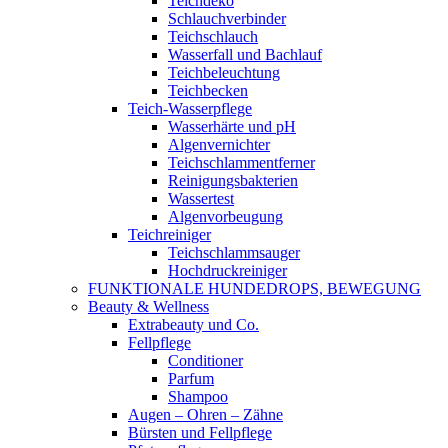
Teichdeko
Schlauchverbinder
Teichschlauch
Wasserfall und Bachlauf
Teichbeleuchtung
Teichbecken
Teich-Wasserpflege
Wasserhärte und pH
Algenvernichter
Teichschlammentferner
Reinigungsbakterien
Wassertest
Algenvorbeugung
Teichreiniger
Teichschlammsauger
Hochdruckreiniger
FUNKTIONALE HUNDEDROPS, BEWEGUNG
Beauty & Wellness
Extrabeauty und Co.
Fellpflege
Conditioner
Parfum
Shampoo
Augen – Ohren – Zähne
Bürsten und Fellpflege