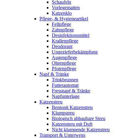
Schaufeln
Vorlegematten
Katzenklo
Pflege- & Hygieneartikel
Fellpflege
Zahnpflege
Desinfektionsmittel
Krallenpflege
Deodorant
Ungezieferbekämpfung
Augenpflege
Ohrenpflege
Pfotenpflege
Napf & Tränke
Trinkbrunnen
Futterautomat
Fressnapf & Tränke
Napfunterlage
Katzenstreu
Bentonit Katzenstreu
Klumpstreu
Biologisch abbaubare Streu
Katzenstreu mit Duft
Nicht klumpende Katzenstreu
Transport & Unterwegs