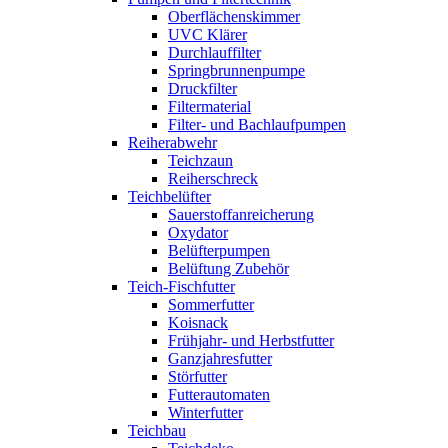
Oberflächenskimmer
UVC Klärer
Durchlauffilter
Springbrunnenpumpe
Druckfilter
Filtermaterial
Filter- und Bachlaufpumpen
Reiherabwehr
Teichzaun
Reiherschreck
Teichbelüfter
Sauerstoffanreicherung
Oxydator
Belüfterpumpen
Belüftung Zubehör
Teich-Fischfutter
Sommerfutter
Koisnack
Frühjahr- und Herbstfutter
Ganzjahresfutter
Störfutter
Futterautomaten
Winterfutter
Teichbau