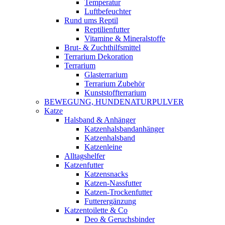
Temperatur
Luftbefeuchter
Rund ums Reptil
Reptilienfutter
Vitamine & Mineralstoffe
Brut- & Zuchthilfsmittel
Terrarium Dekoration
Terrarium
Glasterrarium
Terrarium Zubehör
Kunststoffterrarium
BEWEGUNG, HUNDENATURPULVER
Katze
Halsband & Anhänger
Katzenhalsbandanhänger
Katzenhalsband
Katzenleine
Alltagshelfer
Katzenfutter
Katzensnacks
Katzen-Nassfutter
Katzen-Trockenfutter
Futterergänzung
Katzentoilette & Co
Deo & Geruchsbinder