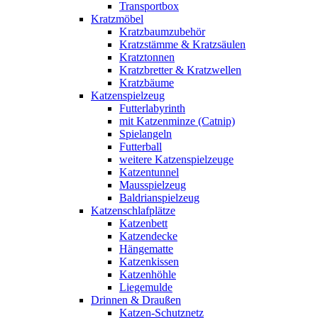
Transportbox
Kratzmöbel
Kratzbaumzubehör
Kratzstämme & Kratzsäulen
Kratztonnen
Kratzbretter & Kratzwellen
Kratzbäume
Katzenspielzeug
Futterlabyrinth
mit Katzenminze (Catnip)
Spielangeln
Futterball
weitere Katzenspielzeuge
Katzentunnel
Mausspielzeug
Baldrianspielzeug
Katzenschlafplätze
Katzenbett
Katzendecke
Hängematte
Katzenkissen
Katzenhöhle
Liegemulde
Drinnen & Draußen
Katzen-Schutznetz