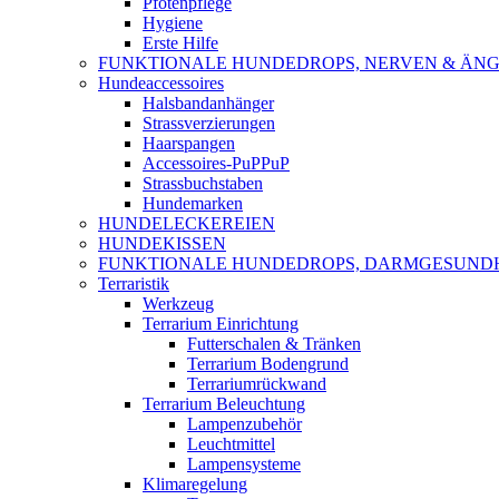
Pfotenpflege
Hygiene
Erste Hilfe
FUNKTIONALE HUNDEDROPS, NERVEN & ÄNG
Hundeaccessoires
Halsbandanhänger
Strassverzierungen
Haarspangen
Accessoires-PuPPuP
Strassbuchstaben
Hundemarken
HUNDELECKEREIEN
HUNDEKISSEN
FUNKTIONALE HUNDEDROPS, DARMGESUND
Terraristik
Werkzeug
Terrarium Einrichtung
Futterschalen & Tränken
Terrarium Bodengrund
Terrariumrückwand
Terrarium Beleuchtung
Lampenzubehör
Leuchtmittel
Lampensysteme
Klimaregelung