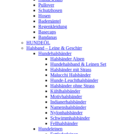
Pullover
Schutzhosen
Hosen
Bademäntel
Regenkleidung
Basecaps
Bandanas
HUNDEÖL
Halsband – Leine & Geschirr
Hundehalsbänder
Halsbänder Alpen
Hundehalsband & Leinen Set
Halsbänder mit Strass
Malucchi Halsbänder
Hunde-Leuchthalsbänder
Halsbänder ohne Strass
Kühlhalsbänder
Motivhalsbänder
Indianerhalsbänder
Namenshalsbänder
Nylonhalsbänder
Schwimmhalsbänder
Fellhalsbänder
Hundeleinen