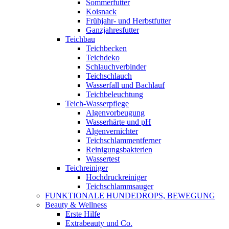
Sommerfutter
Koisnack
Frühjahr- und Herbstfutter
Ganzjahresfutter
Teichbau
Teichbecken
Teichdeko
Schlauchverbinder
Teichschlauch
Wasserfall und Bachlauf
Teichbeleuchtung
Teich-Wasserpflege
Algenvorbeugung
Wasserhärte und pH
Algenvernichter
Teichschlammentferner
Reinigungsbakterien
Wassertest
Teichreiniger
Hochdruckreiniger
Teichschlammsauger
FUNKTIONALE HUNDEDROPS, BEWEGUNG
Beauty & Wellness
Erste Hilfe
Extrabeauty und Co.