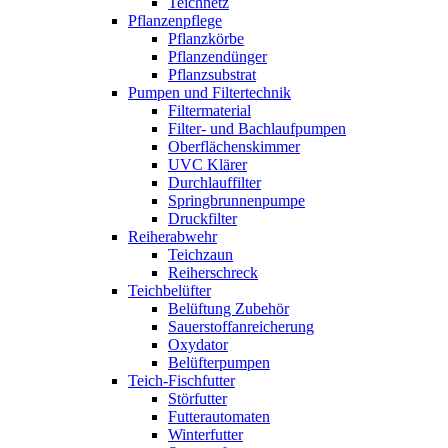
Teichnetz
Pflanzenpflege
Pflanzkörbe
Pflanzendünger
Pflanzsubstrat
Pumpen und Filtertechnik
Filtermaterial
Filter- und Bachlaufpumpen
Oberflächenskimmer
UVC Klärer
Durchlauffilter
Springbrunnenpumpe
Druckfilter
Reiherabwehr
Teichzaun
Reiherschreck
Teichbelüfter
Belüftung Zubehör
Sauerstoffanreicherung
Oxydator
Belüfterpumpen
Teich-Fischfutter
Störfutter
Futterautomaten
Winterfutter