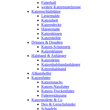
Futterball
weitere Katzenspielzeuge
Katzenschlafplätze
Liegemulde
Katzenbett
Katzendecke
Hängematte
Katzenkissen
Katzenhöhle
Drinnen & Draußen
Katzen-Schutznetz
Katzenklappe
Halsband & Anhänger
Katzenleine
Katzenhalsbandanhänger
Katzenhalsband
Alltagshelfer
Katzenfutter
Katzensnacks
Katzen-Nassfutter
Katzen-Trockenfutter
Futterergänzung
Katzentoilette & Co
Deo & Geruchsbinder
Schaufeln