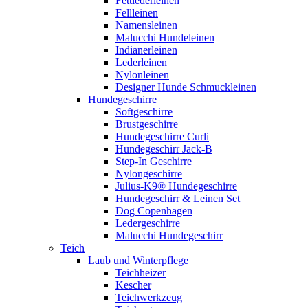
Fettlederleinen
Fellleinen
Namensleinen
Malucchi Hundeleinen
Indianerleinen
Lederleinen
Nylonleinen
Designer Hunde Schmuckleinen
Hundegeschirre
Softgeschirre
Brustgeschirre
Hundegeschirre Curli
Hundegeschirr Jack-B
Step-In Geschirre
Nylongeschirre
Julius-K9® Hundegeschirre
Hundegeschirr & Leinen Set
Dog Copenhagen
Ledergeschirre
Malucchi Hundegeschirr
Teich
Laub und Winterpflege
Teichheizer
Kescher
Teichwerkzeug