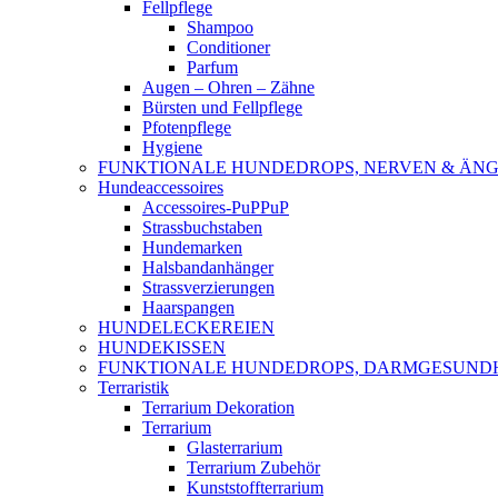
Fellpflege
Shampoo
Conditioner
Parfum
Augen – Ohren – Zähne
Bürsten und Fellpflege
Pfotenpflege
Hygiene
FUNKTIONALE HUNDEDROPS, NERVEN & ÄNG
Hundeaccessoires
Accessoires-PuPPuP
Strassbuchstaben
Hundemarken
Halsbandanhänger
Strassverzierungen
Haarspangen
HUNDELECKEREIEN
HUNDEKISSEN
FUNKTIONALE HUNDEDROPS, DARMGESUND
Terraristik
Terrarium Dekoration
Terrarium
Glasterrarium
Terrarium Zubehör
Kunststoffterrarium