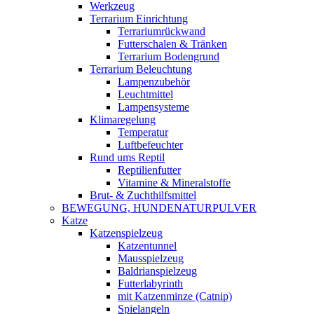
Werkzeug
Terrarium Einrichtung
Terrariumrückwand
Futterschalen & Tränken
Terrarium Bodengrund
Terrarium Beleuchtung
Lampenzubehör
Leuchtmittel
Lampensysteme
Klimaregelung
Temperatur
Luftbefeuchter
Rund ums Reptil
Reptilienfutter
Vitamine & Mineralstoffe
Brut- & Zuchthilfsmittel
BEWEGUNG, HUNDENATURPULVER
Katze
Katzenspielzeug
Katzentunnel
Mausspielzeug
Baldrianspielzeug
Futterlabyrinth
mit Katzenminze (Catnip)
Spielangeln