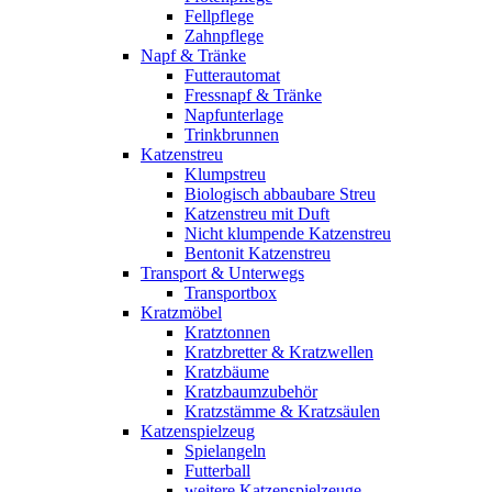
Fellpflege
Zahnpflege
Napf & Tränke
Futterautomat
Fressnapf & Tränke
Napfunterlage
Trinkbrunnen
Katzenstreu
Klumpstreu
Biologisch abbaubare Streu
Katzenstreu mit Duft
Nicht klumpende Katzenstreu
Bentonit Katzenstreu
Transport & Unterwegs
Transportbox
Kratzmöbel
Kratztonnen
Kratzbretter & Kratzwellen
Kratzbäume
Kratzbaumzubehör
Kratzstämme & Kratzsäulen
Katzenspielzeug
Spielangeln
Futterball
weitere Katzenspielzeuge