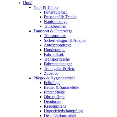
Hund
Napf & Tränke
Futterautomat
Fressnapf & Tränke
Napfunterlage
Trinkbrunnen
Transport & Unterwegs
Transportbox
Sicherheitsgurt & Adapter
Autoschondecke
Hunderampe
Fahrradkorb
Transporttasche
Fahrradanhänger
Trenngitter & Netz
Zubehör
Pflege- & Hygieneartikel
Fellpflege
Beutel & Sammeltüte
Pfotenpflege
Ohrenpflege
Deodorant
Krallenpflege
Ungezieferbekämpfung
Desinfektionsmittel