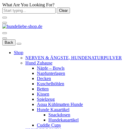
What Are You Looking For?
Clear
Back
Shop
NERVEN & ÄNGSTE, HUNDENATURPULVER
Hund Zuhause
Näpfe – Bowls
Napfunterlagen
Decken
Kuschelhöhlen
Betten
Kissen
Spielzeug
Aqua Kühlmatten Hunde
Hunde Kauartikel
Snackdosen
Hundekauartikel
Cuddle Cups