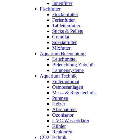
Innenfilter
Fischfutter
Flockenfutter
Ferienfutter
Tablettenfutter
Sticks & Pellets
Granulat
Spezialfutter
Mixfutter
Aquarium Beleuchtung
Leuchtmittel
Beleuchtung Zubehör
Lampensysteme
Aquarium Technik
Futterautomat
Osmoseanlagen
Mess- & Regeltechnik
Pumpen
Heizer
Abschäumer
Ozonisator
UVC Wasserklärer
Kühler
Reaktoren
CO2 Technik