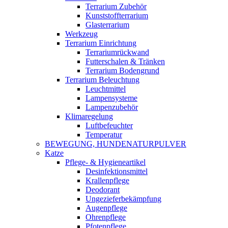
Terrarium Zubehör
Kunststoffterrarium
Glasterrarium
Werkzeug
Terrarium Einrichtung
Terrariumrückwand
Futterschalen & Tränken
Terrarium Bodengrund
Terrarium Beleuchtung
Leuchtmittel
Lampensysteme
Lampenzubehör
Klimaregelung
Luftbefeuchter
Temperatur
BEWEGUNG, HUNDENATURPULVER
Katze
Pflege- & Hygieneartikel
Desinfektionsmittel
Krallenpflege
Deodorant
Ungezieferbekämpfung
Augenpflege
Ohrenpflege
Pfotenpflege