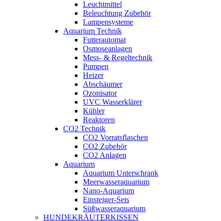
Leuchtmittel
Beleuchtung Zubehör
Lampensysteme
Aquarium Technik
Futterautomat
Osmoseanlagen
Mess- & Regeltechnik
Pumpen
Heizer
Abschäumer
Ozonisator
UVC Wasserklärer
Kühler
Reaktoren
CO2 Technik
CO2 Vorratsflaschen
CO2 Zubehör
CO2 Anlagen
Aquarium
Aquarium Unterschrank
Meerwasseraquarium
Nano-Aquarium
Einsteiger-Sets
Süßwasseraquarium
HUNDEKRÄUTERKISSEN