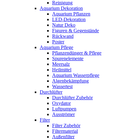
Reinigung
Aquarium Dekoration
Aquarium Pflanzen
LED-Dekoration
Natur Deko
Figuren & Gegenstände
Rückwand
Poster
Aquarium Pflege
Pflanzendünger & Pflege
Spurenelemente
Meersalz
Heilmittel
Aquarium Wasserpflege
Algenbekämpfung
Wassertest
Durchlüfter
Durchlüfter Zubehör
Oxydator
Luftpumpen
Ausströmer
Filter
Filter Zubehör
Filtermaterial
Außenfilter