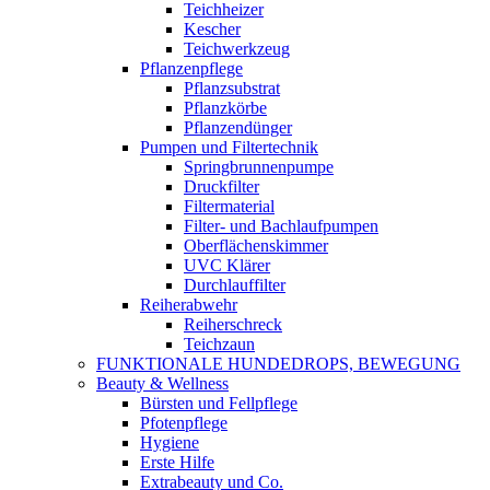
Teichheizer
Kescher
Teichwerkzeug
Pflanzenpflege
Pflanzsubstrat
Pflanzkörbe
Pflanzendünger
Pumpen und Filtertechnik
Springbrunnenpumpe
Druckfilter
Filtermaterial
Filter- und Bachlaufpumpen
Oberflächenskimmer
UVC Klärer
Durchlauffilter
Reiherabwehr
Reiherschreck
Teichzaun
FUNKTIONALE HUNDEDROPS, BEWEGUNG
Beauty & Wellness
Bürsten und Fellpflege
Pfotenpflege
Hygiene
Erste Hilfe
Extrabeauty und Co.