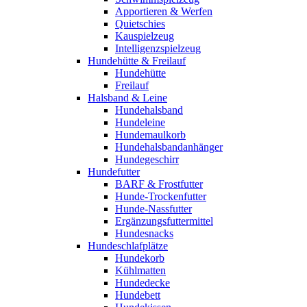
Apportieren & Werfen
Quietschies
Kauspielzeug
Intelligenzspielzeug
Hundehütte & Freilauf
Hundehütte
Freilauf
Halsband & Leine
Hundehalsband
Hundeleine
Hundemaulkorb
Hundehalsbandanhänger
Hundegeschirr
Hundefutter
BARF & Frostfutter
Hunde-Trockenfutter
Hunde-Nassfutter
Ergänzungsfuttermittel
Hundesnacks
Hundeschlafplätze
Hundekorb
Kühlmatten
Hundedecke
Hundebett