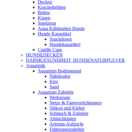
Decken
Kuschelhöhlen
Betten
Kissen
Spielzeug
Aqua Kühlmatten Hunde
Hunde Kauartikel
Snackdosen
Hundekauartikel
Cuddle Cups
HUNDEDECKEN
DARMGESUNDHEIT, HUNDENATURPULVER
Aquaristik
Aquarium Bodengrund
Nährboden
Kies
Sand
Aquarium Zubehör
Werkzeuge
Netze & Fangvorrichtungen
Silikon und Kleber
Schlauch & Zubehör
Ablaichkästen
Artemia-Aufzucht
Fütterungszubehör