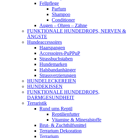
Fellpflege
Parfum
Shampoo
Conditioner
Augen – Ohren – Zähne
FUNKTIONALE HUNDEDROPS, NERVEN &
ÄNGSTE
Hundeaccessoires
Haarspangen
Accessoires-PuPPuP
Strassbuchstaben
Hundemarken
Halsbandanhänger
Strassverzierungen
HUNDELECKEREIEN
HUNDEKISSEN
FUNKTIONALE HUNDEDROPS,
DARMGESUNDHEIT
Terraristik
Rund ums Reptil
Reptilienfutter
Vitamine & Mineralstoffe
Brut- & Zuchthilfsmittel
Terrarium Dekoration
Terrarium