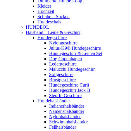
Duftmarke Hunde Loop
Kleider
Hochzeit
Schuhe – Socken
Hundeschals
HUNDEÖL
Halsband – Leine & Geschirr
Hundegeschirre
Nylongeschirre
Julius-K9® Hundegeschirre
Hundegeschirr & Leinen Set
Dog Copenhagen
Ledergeschirre
Malucchi Hundegeschirr
Softgeschirre
Brustgeschirre
Hundegeschirre Curli
Hundegeschirr Jack-B
Step-In Geschirre
Hundehalsbänder
Indianerhalsbänder
Namenshalsbänder
Nylonhalsbänder
Schwimmhalsbänder
Fellhalsbänder