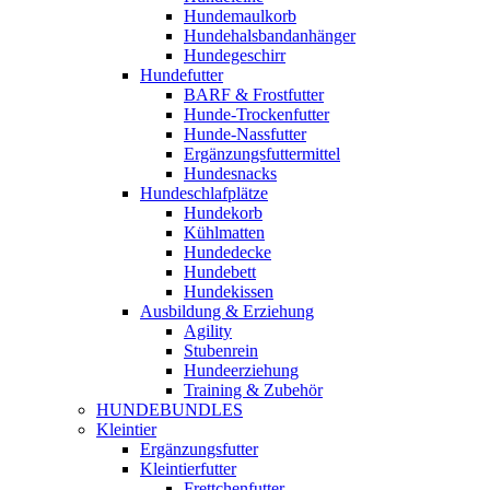
Hundemaulkorb
Hundehalsbandanhänger
Hundegeschirr
Hundefutter
BARF & Frostfutter
Hunde-Trockenfutter
Hunde-Nassfutter
Ergänzungsfuttermittel
Hundesnacks
Hundeschlafplätze
Hundekorb
Kühlmatten
Hundedecke
Hundebett
Hundekissen
Ausbildung & Erziehung
Agility
Stubenrein
Hundeerziehung
Training & Zubehör
HUNDEBUNDLES
Kleintier
Ergänzungsfutter
Kleintierfutter
Frettchenfutter