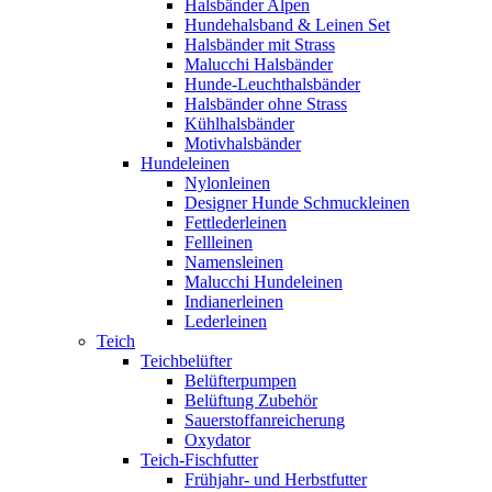
Halsbänder Alpen
Hundehalsband & Leinen Set
Halsbänder mit Strass
Malucchi Halsbänder
Hunde-Leuchthalsbänder
Halsbänder ohne Strass
Kühlhalsbänder
Motivhalsbänder
Hundeleinen
Nylonleinen
Designer Hunde Schmuckleinen
Fettlederleinen
Fellleinen
Namensleinen
Malucchi Hundeleinen
Indianerleinen
Lederleinen
Teich
Teichbelüfter
Belüfterpumpen
Belüftung Zubehör
Sauerstoffanreicherung
Oxydator
Teich-Fischfutter
Frühjahr- und Herbstfutter