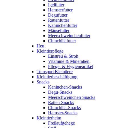
Igelfutter
Hamsterfutter
Degufutter
Rattenfutter
Kaninchenfutter
Mäusefutter
Meerschweinchenfutter
Chinchillafutter
Heu
Kleintierpflege
Einstreu & Stroh
Vitamine & Mineralien
Pflege- & Hygieneartikel
Transport Kleintiere
Kleintierbeschäftigung
Snacks
Kaninchen-Snacks
Degu-Snacks
Meerschweinchen-Snacks
Ratten-Snacks
Chinchilla-Snacks
Hamster-Snacks
Kleintierheim
Freilaufgehege