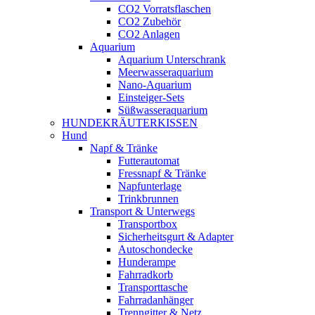
CO2 Vorratsflaschen
CO2 Zubehör
CO2 Anlagen
Aquarium
Aquarium Unterschrank
Meerwasseraquarium
Nano-Aquarium
Einsteiger-Sets
Süßwasseraquarium
HUNDEKRÄUTERKISSEN
Hund
Napf & Tränke
Futterautomat
Fressnapf & Tränke
Napfunterlage
Trinkbrunnen
Transport & Unterwegs
Transportbox
Sicherheitsgurt & Adapter
Autoschondecke
Hunderampe
Fahrradkorb
Transporttasche
Fahrradanhänger
Trenngitter & Netz