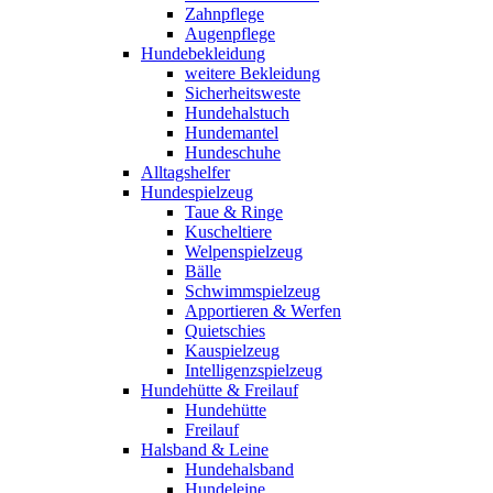
Zahnpflege
Augenpflege
Hundebekleidung
weitere Bekleidung
Sicherheitsweste
Hundehalstuch
Hundemantel
Hundeschuhe
Alltagshelfer
Hundespielzeug
Taue & Ringe
Kuscheltiere
Welpenspielzeug
Bälle
Schwimmspielzeug
Apportieren & Werfen
Quietschies
Kauspielzeug
Intelligenzspielzeug
Hundehütte & Freilauf
Hundehütte
Freilauf
Halsband & Leine
Hundehalsband
Hundeleine