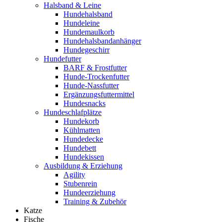
Halsband & Leine
Hundehalsband
Hundeleine
Hundemaulkorb
Hundehalsbandanhänger
Hundegeschirr
Hundefutter
BARF & Frostfutter
Hunde-Trockenfutter
Hunde-Nassfutter
Ergänzungsfuttermittel
Hundesnacks
Hundeschlafplätze
Hundekorb
Kühlmatten
Hundedecke
Hundebett
Hundekissen
Ausbildung & Erziehung
Agility
Stubenrein
Hundeerziehung
Training & Zubehör
Katze
Fische