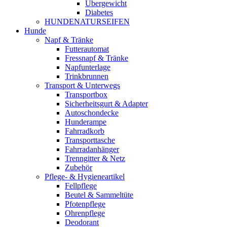
Übergewicht
Diabetes
HUNDENATURSEIFEN
Hunde
Napf & Tränke
Futterautomat
Fressnapf & Tränke
Napfunterlage
Trinkbrunnen
Transport & Unterwegs
Transportbox
Sicherheitsgurt & Adapter
Autoschondecke
Hunderampe
Fahrradkorb
Transporttasche
Fahrradanhänger
Trenngitter & Netz
Zubehör
Pflege- & Hygieneartikel
Fellpflege
Beutel & Sammeltüte
Pfotenpflege
Ohrenpflege
Deodorant