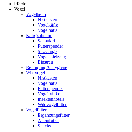
Pferde
Vogel
Vogelheim
Nistkasten
Vogelkäfig
Vogelhaus
Käfigzubehör
Schaukel
Futterspender
Sitzstange
Vogelspielzeug
Einstreu
Reinigung & Hygiene
Wildvogel
Nistkasten
Vogelhaus
Futterspender
Vogeltränke
Insektenhotels
Wildvogelfutter
Vogelfutter
Ergänzungsfutter
Alleinfutter
Snacks