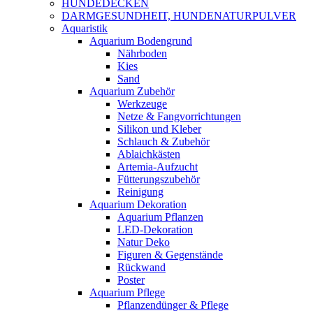
HUNDEDECKEN
DARMGESUNDHEIT, HUNDENATURPULVER
Aquaristik
Aquarium Bodengrund
Nährboden
Kies
Sand
Aquarium Zubehör
Werkzeuge
Netze & Fangvorrichtungen
Silikon und Kleber
Schlauch & Zubehör
Ablaichkästen
Artemia-Aufzucht
Fütterungszubehör
Reinigung
Aquarium Dekoration
Aquarium Pflanzen
LED-Dekoration
Natur Deko
Figuren & Gegenstände
Rückwand
Poster
Aquarium Pflege
Pflanzendünger & Pflege