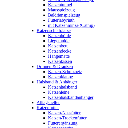
Katzentunnel
Mausspielzeug
Baldrianspielzeug
Futterlabyrinth
mit Katzenminze (Catnip)
Katzenschlafplätze
Katzenhöhle
Liegemulde
Katzenbett
Katzendecke
Hängematte
Katzenkissen
Drinnen & Draußen
Katzen-Schutznetz
Katzenklappe
Halsband & Anhänger
Katzenhalsband
Katzenleine
Katzenhalsbandanhänger
Alltagshelfer
Katzenfutter
Katzen-Nassfutter
Katzen-Trockenfutter
Futterergänzung