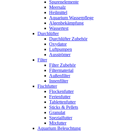
Spurenelemente
Meersalz
Heilmittel
Aquarium Wasserpflege
Algenbekämpfung
Wassertest
Durchlüfter
Durchlüfter Zubehör
Oxydator
Luftpumpen
Ausströmer
Filter
Filter Zubehör
Filtermaterial
Außenfilter
Innenfilter
Fischfutter
Flockenfutter
Ferienfutter
Tablettenfutter
Sticks & Pellets
Granulat
Spezialfutter
Mixfutter
Aquarium Beleuchtung