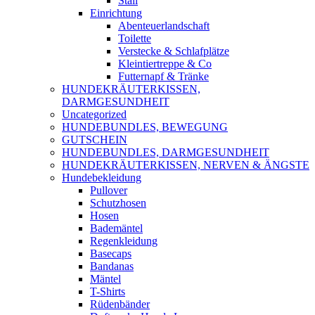
Stall
Einrichtung
Abenteuerlandschaft
Toilette
Verstecke & Schlafplätze
Kleintiertreppe & Co
Futternapf & Tränke
HUNDEKRÄUTERKISSEN,
DARMGESUNDHEIT
Uncategorized
HUNDEBUNDLES, BEWEGUNG
GUTSCHEIN
HUNDEBUNDLES, DARMGESUNDHEIT
HUNDEKRÄUTERKISSEN, NERVEN & ÄNGSTE
Hundebekleidung
Pullover
Schutzhosen
Hosen
Bademäntel
Regenkleidung
Basecaps
Bandanas
Mäntel
T-Shirts
Rüdenbänder