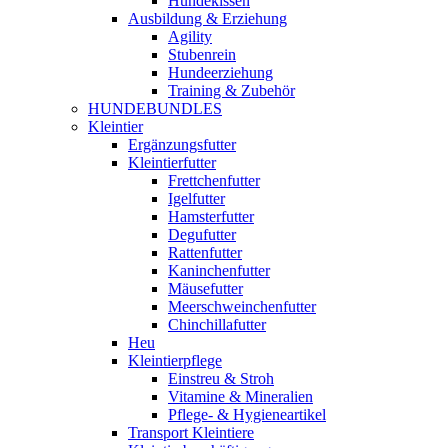
Hundekissen
Ausbildung & Erziehung
Agility
Stubenrein
Hundeerziehung
Training & Zubehör
HUNDEBUNDLES
Kleintier
Ergänzungsfutter
Kleintierfutter
Frettchenfutter
Igelfutter
Hamsterfutter
Degufutter
Rattenfutter
Kaninchenfutter
Mäusefutter
Meerschweinchenfutter
Chinchillafutter
Heu
Kleintierpflege
Einstreu & Stroh
Vitamine & Mineralien
Pflege- & Hygieneartikel
Transport Kleintiere