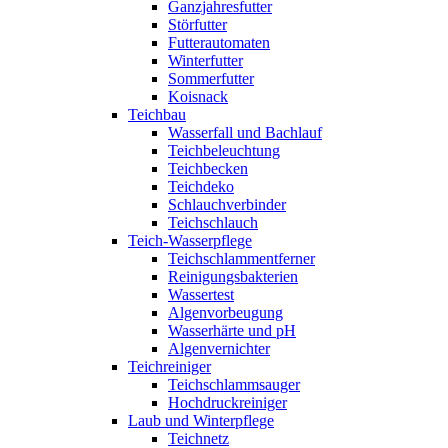
Ganzjahresfutter
Störfutter
Futterautomaten
Winterfutter
Sommerfutter
Koisnack
Teichbau
Wasserfall und Bachlauf
Teichbeleuchtung
Teichbecken
Teichdeko
Schlauchverbinder
Teichschlauch
Teich-Wasserpflege
Teichschlammentferner
Reinigungsbakterien
Wassertest
Algenvorbeugung
Wasserhärte und pH
Algenvernichter
Teichreiniger
Teichschlammsauger
Hochdruckreiniger
Laub und Winterpflege
Teichnetz