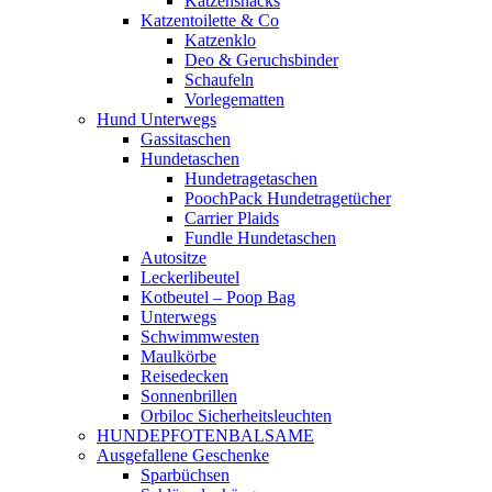
Katzensnacks
Katzentoilette & Co
Katzenklo
Deo & Geruchsbinder
Schaufeln
Vorlegematten
Hund Unterwegs
Gassitaschen
Hundetaschen
Hundetragetaschen
PoochPack Hundetragetücher
Carrier Plaids
Fundle Hundetaschen
Autositze
Leckerlibeutel
Kotbeutel – Poop Bag
Unterwegs
Schwimmwesten
Maulkörbe
Reisedecken
Sonnenbrillen
Orbiloc Sicherheitsleuchten
HUNDEPFOTENBALSAME
Ausgefallene Geschenke
Sparbüchsen