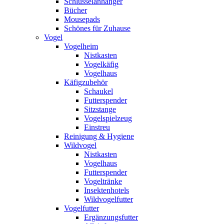
Schlüsselanhänger
Bücher
Mousepads
Schönes für Zuhause
Vogel
Vogelheim
Nistkasten
Vogelkäfig
Vogelhaus
Käfigzubehör
Schaukel
Futterspender
Sitzstange
Vogelspielzeug
Einstreu
Reinigung & Hygiene
Wildvogel
Nistkasten
Vogelhaus
Futterspender
Vogeltränke
Insektenhotels
Wildvogelfutter
Vogelfutter
Ergänzungsfutter