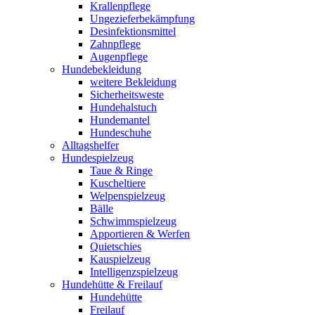
Krallenpflege
Ungezieferbekämpfung
Desinfektionsmittel
Zahnpflege
Augenpflege
Hundebekleidung
weitere Bekleidung
Sicherheitsweste
Hundehalstuch
Hundemantel
Hundeschuhe
Alltagshelfer
Hundespielzeug
Taue & Ringe
Kuscheltiere
Welpenspielzeug
Bälle
Schwimmspielzeug
Apportieren & Werfen
Quietschies
Kauspielzeug
Intelligenzspielzeug
Hundehütte & Freilauf
Hundehütte
Freilauf