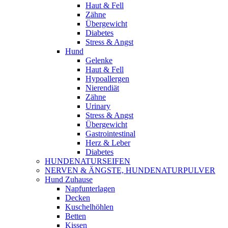
Haut & Fell
Zähne
Übergewicht
Diabetes
Stress & Angst
Hund
Gelenke
Haut & Fell
Hypoallergen
Nierendiät
Zähne
Urinary
Stress & Angst
Übergewicht
Gastrointestinal
Herz & Leber
Diabetes
HUNDENATURSEIFEN
NERVEN & ÄNGSTE, HUNDENATURPULVER
Hund Zuhause
Napfunterlagen
Decken
Kuschelhöhlen
Betten
Kissen