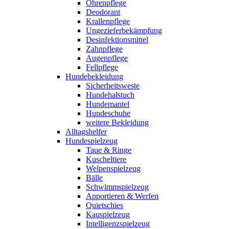
Ohrenpflege
Deodorant
Krallenpflege
Ungezieferbekämpfung
Desinfektionsmittel
Zahnpflege
Augenpflege
Fellpflege
Hundebekleidung
Sicherheitsweste
Hundehalstuch
Hundemantel
Hundeschuhe
weitere Bekleidung
Alltagshelfer
Hundespielzeug
Taue & Ringe
Kuscheltiere
Welpenspielzeug
Bälle
Schwimmspielzeug
Apportieren & Werfen
Quietschies
Kauspielzeug
Intelligenzspielzeug