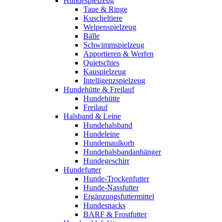
Hundespielzeug
Taue & Ringe
Kuscheltiere
Welpenspielzeug
Bälle
Schwimmspielzeug
Apportieren & Werfen
Quietschies
Kauspielzeug
Intelligenzspielzeug
Hundehütte & Freilauf
Hundehütte
Freilauf
Halsband & Leine
Hundehalsband
Hundeleine
Hundemaulkorb
Hundehalsbandanhänger
Hundegeschirr
Hundefutter
Hunde-Trockenfutter
Hunde-Nassfutter
Ergänzungsfuttermittel
Hundesnacks
BARF & Frostfutter