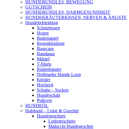
HUNDEBUNDLES, BEWEGUNG
GUTSCHEIN
HUNDEBUNDLES, DARMGESUNDHEIT
HUNDEKRÄUTERKISSEN, NERVEN & ÄNGSTE
Hundebekleidung
Schutzhosen
Hosen
Bademäntel
Regenkleidung
Basecaps
Bandanas
Mäntel
T-Shirts
Rüdenbänder
Duftmarke Hunde Loop
Kleider
Hochzeit
Schuhe – Socken
Hundeschals
Pullover
HUNDEÖL
Halsband – Leine & Geschirr
Hundegeschirre
Ledergeschirre
Malucchi Hundegeschirr