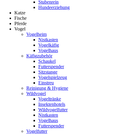
Stubenrein
Hundeerziehung
Katze
Fische
Pferde
Vogel
Vogelheim
Nistkasten
Vogelkäfig
Vogelhaus
Käfigzubehör
Schaukel
Futterspender
Sitzstange
Vogelspielzeug
Einstreu
Reinigung & Hygiene
Wildvogel
Vogeltränke
Insektenhotels
Wildvogelfutter
Nistkasten
Vogelhaus
Futterspender
Vogelfutter