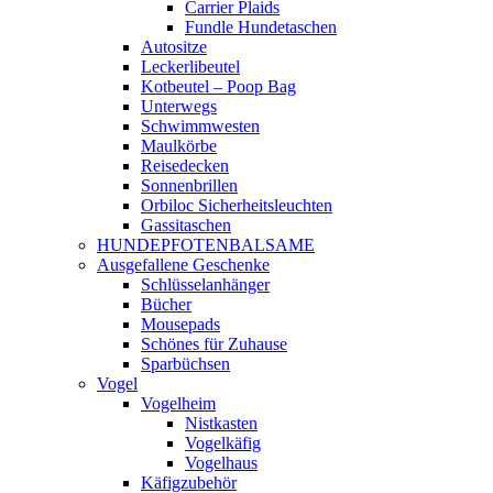
Carrier Plaids
Fundle Hundetaschen
Autositze
Leckerlibeutel
Kotbeutel – Poop Bag
Unterwegs
Schwimmwesten
Maulkörbe
Reisedecken
Sonnenbrillen
Orbiloc Sicherheitsleuchten
Gassitaschen
HUNDEPFOTENBALSAME
Ausgefallene Geschenke
Schlüsselanhänger
Bücher
Mousepads
Schönes für Zuhause
Sparbüchsen
Vogel
Vogelheim
Nistkasten
Vogelkäfig
Vogelhaus
Käfigzubehör