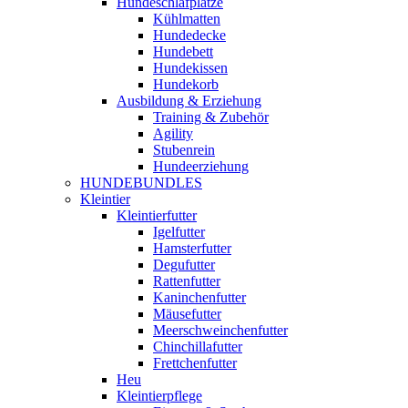
Hundeschlafplätze
Kühlmatten
Hundedecke
Hundebett
Hundekissen
Hundekorb
Ausbildung & Erziehung
Training & Zubehör
Agility
Stubenrein
Hundeerziehung
HUNDEBUNDLES
Kleintier
Kleintierfutter
Igelfutter
Hamsterfutter
Degufutter
Rattenfutter
Kaninchenfutter
Mäusefutter
Meerschweinchenfutter
Chinchillafutter
Frettchenfutter
Heu
Kleintierpflege