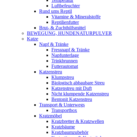
Temperatur
Luftbefeuchter
Rund ums Reptil
Vitamine & Mineralstoffe
Reptilienfutter
Brut- & Zuchthilfsmittel
BEWEGUNG, HUNDENATURPULVER
Katze
Napf & Tränke
Fressnapf & Tränke
Napfunterlage
Trinkbrunnen
Futterautomat
Katzenstreu
Klumpstreu
Biologisch abbaubare Streu
Katzenstreu mit Duft
Nicht klumpende Katzenstreu
Bentonit Katzenstreu
Transport & Unterwegs
Transportbox
Kratzmöbel
Kratzbretter & Kratzwellen
Kratzbäume
Kratzbaumzubehör