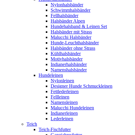
Nylonhalsbänder
Schwimmhalsbänder
Fellhalsbänder
Halsbänder Alpen
Hundehalsband & Leinen Set
Halsbänder mit Strass
Malucchi Halsbänder
Hunde-Leuchthalsbänder
Halsbänder ohne Strass
Kühlhalsbänder
Motivhalsbänder
Indianerhalsbänder
Namenshalsbänder
Hundeleinen
Nylonleinen
Designer Hunde Schmuckleinen
Fettlederleinen
Fellleinen
Namensleinen
Malucchi Hundeleinen
Indianerleinen
Lederleinen
Teich
Teich-Fischfutter
Ganzjahresfutter