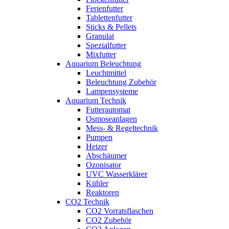
Ferienfutter
Tablettenfutter
Sticks & Pellets
Granulat
Spezialfutter
Mixfutter
Aquarium Beleuchtung
Leuchtmittel
Beleuchtung Zubehör
Lampensysteme
Aquarium Technik
Futterautomat
Osmoseanlagen
Mess- & Regeltechnik
Pumpen
Heizer
Abschäumer
Ozonisator
UVC Wasserklärer
Kühler
Reaktoren
CO2 Technik
CO2 Vorratsflaschen
CO2 Zubehör