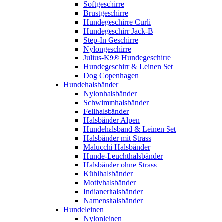
Softgeschirre
Brustgeschirre
Hundegeschirre Curli
Hundegeschirr Jack-B
Step-In Geschirre
Nylongeschirre
Julius-K9® Hundegeschirre
Hundegeschirr & Leinen Set
Dog Copenhagen
Hundehalsbänder
Nylonhalsbänder
Schwimmhalsbänder
Fellhalsbänder
Halsbänder Alpen
Hundehalsband & Leinen Set
Halsbänder mit Strass
Malucchi Halsbänder
Hunde-Leuchthalsbänder
Halsbänder ohne Strass
Kühlhalsbänder
Motivhalsbänder
Indianerhalsbänder
Namenshalsbänder
Hundeleinen
Nylonleinen