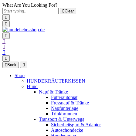
What Are You Looking For?
Clear
Back
Shop
HUNDEKRÄUTERKISSEN
Hund
Napf & Tränke
Futterautomat
Fressnapf & Tränke
Napfunterlage
Trinkbrunnen
Transport & Unterwegs
Sicherheitsgurt & Adapter
Autoschondecke
Hunderampe