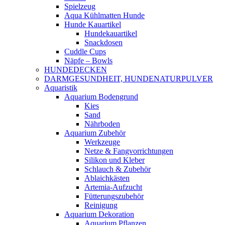
Spielzeug
Aqua Kühlmatten Hunde
Hunde Kauartikel
Hundekauartikel
Snackdosen
Cuddle Cups
Näpfe – Bowls
HUNDEDECKEN
DARMGESUNDHEIT, HUNDENATURPULVER
Aquaristik
Aquarium Bodengrund
Kies
Sand
Nährboden
Aquarium Zubehör
Werkzeuge
Netze & Fangvorrichtungen
Silikon und Kleber
Schlauch & Zubehör
Ablaichkästen
Artemia-Aufzucht
Fütterungszubehör
Reinigung
Aquarium Dekoration
Aquarium Pflanzen