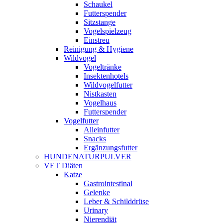
Schaukel
Futterspender
Sitzstange
Vogelspielzeug
Einstreu
Reinigung & Hygiene
Wildvogel
Vogeltränke
Insektenhotels
Wildvogelfutter
Nistkasten
Vogelhaus
Futterspender
Vogelfutter
Alleinfutter
Snacks
Ergänzungsfutter
HUNDENATURPULVER
VET Diäten
Katze
Gastrointestinal
Gelenke
Leber & Schilddrüse
Urinary
Nierendiät