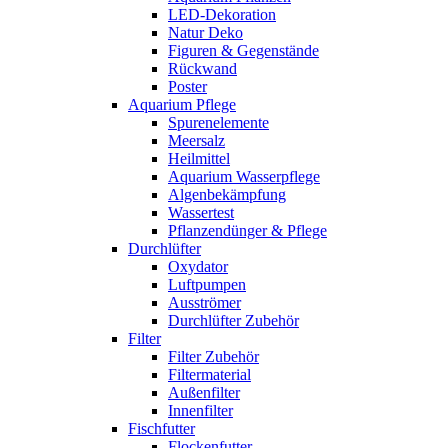
LED-Dekoration
Natur Deko
Figuren & Gegenstände
Rückwand
Poster
Aquarium Pflege
Spurenelemente
Meersalz
Heilmittel
Aquarium Wasserpflege
Algenbekämpfung
Wassertest
Pflanzendünger & Pflege
Durchlüfter
Oxydator
Luftpumpen
Ausströmer
Durchlüfter Zubehör
Filter
Filter Zubehör
Filtermaterial
Außenfilter
Innenfilter
Fischfutter
Flockenfutter