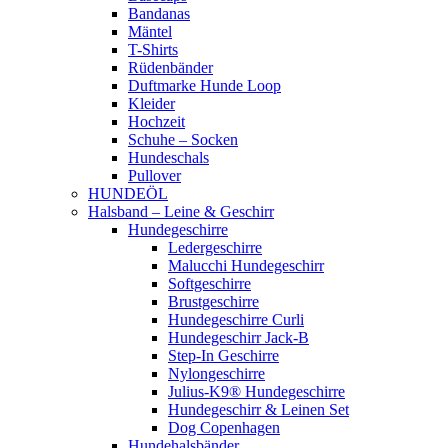
Bandanas
Mäntel
T-Shirts
Rüdenbänder
Duftmarke Hunde Loop
Kleider
Hochzeit
Schuhe – Socken
Hundeschals
Pullover
HUNDEÖL
Halsband – Leine & Geschirr
Hundegeschirre
Ledergeschirre
Malucchi Hundegeschirr
Softgeschirre
Brustgeschirre
Hundegeschirre Curli
Hundegeschirr Jack-B
Step-In Geschirre
Nylongeschirre
Julius-K9® Hundegeschirre
Hundegeschirr & Leinen Set
Dog Copenhagen
Hundehalsbänder