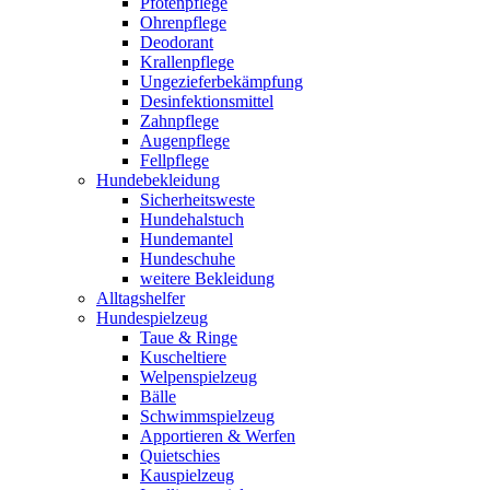
Pfotenpflege
Ohrenpflege
Deodorant
Krallenpflege
Ungezieferbekämpfung
Desinfektionsmittel
Zahnpflege
Augenpflege
Fellpflege
Hundebekleidung
Sicherheitsweste
Hundehalstuch
Hundemantel
Hundeschuhe
weitere Bekleidung
Alltagshelfer
Hundespielzeug
Taue & Ringe
Kuscheltiere
Welpenspielzeug
Bälle
Schwimmspielzeug
Apportieren & Werfen
Quietschies
Kauspielzeug