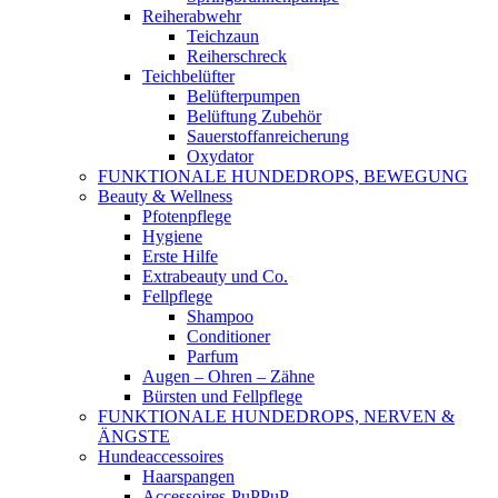
Reiherabwehr
Teichzaun
Reiherschreck
Teichbelüfter
Belüfterpumpen
Belüftung Zubehör
Sauerstoffanreicherung
Oxydator
FUNKTIONALE HUNDEDROPS, BEWEGUNG
Beauty & Wellness
Pfotenpflege
Hygiene
Erste Hilfe
Extrabeauty und Co.
Fellpflege
Shampoo
Conditioner
Parfum
Augen – Ohren – Zähne
Bürsten und Fellpflege
FUNKTIONALE HUNDEDROPS, NERVEN &
ÄNGSTE
Hundeaccessoires
Haarspangen
Accessoires-PuPPuP