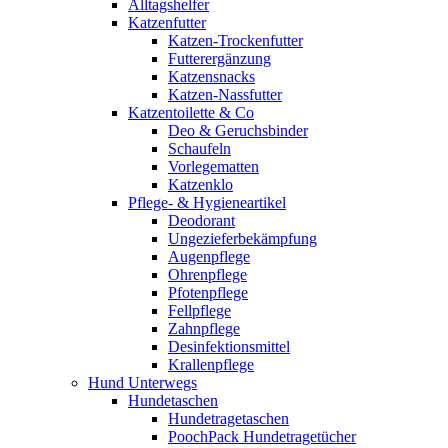
Alltagshelfer
Katzenfutter
Katzen-Trockenfutter
Futterergänzung
Katzensnacks
Katzen-Nassfutter
Katzentoilette & Co
Deo & Geruchsbinder
Schaufeln
Vorlegematten
Katzenklo
Pflege- & Hygieneartikel
Deodorant
Ungezieferbekämpfung
Augenpflege
Ohrenpflege
Pfotenpflege
Fellpflege
Zahnpflege
Desinfektionsmittel
Krallenpflege
Hund Unterwegs
Hundetaschen
Hundetragetaschen
PoochPack Hundetragetücher