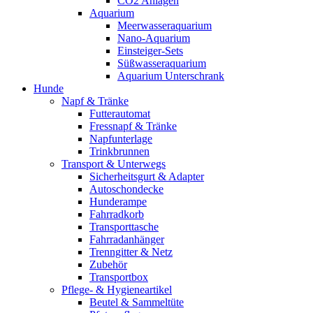
CO2 Anlagen
Aquarium
Meerwasseraquarium
Nano-Aquarium
Einsteiger-Sets
Süßwasseraquarium
Aquarium Unterschrank
Hunde
Napf & Tränke
Futterautomat
Fressnapf & Tränke
Napfunterlage
Trinkbrunnen
Transport & Unterwegs
Sicherheitsgurt & Adapter
Autoschondecke
Hunderampe
Fahrradkorb
Transporttasche
Fahrradanhänger
Trenngitter & Netz
Zubehör
Transportbox
Pflege- & Hygieneartikel
Beutel & Sammeltüte