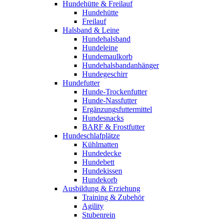
Hundehütte & Freilauf
Hundehütte
Freilauf
Halsband & Leine
Hundehalsband
Hundeleine
Hundemaulkorb
Hundehalsbandanhänger
Hundegeschirr
Hundefutter
Hunde-Trockenfutter
Hunde-Nassfutter
Ergänzungsfuttermittel
Hundesnacks
BARF & Frostfutter
Hundeschlafplätze
Kühlmatten
Hundedecke
Hundebett
Hundekissen
Hundekorb
Ausbildung & Erziehung
Training & Zubehör
Agility
Stubenrein