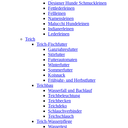
Designer Hunde Schmuckleinen
Fettlederleinen
Fellleinen
Namensleinen
Malucchi Hundeleinen
Indianerleinen
Lederleinen
Teich
Teich-Fischfutter
Ganzjahresfutter
Störfutter
Futterautomaten
Winterfutter
Sommerfutter
Koisnack
Frühjahr- und Herbstfutter
Teichbau
Wasserfall und Bachlauf
Teichbeleuchtung
Teichbecken
Teichdeko
Schlauchverbinder
Teichschlauch
Teich-Wasserpflege
Wassertest