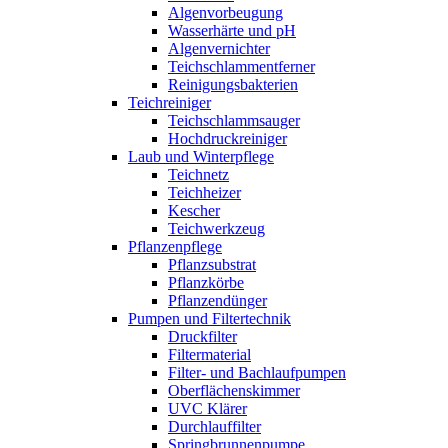
Algenvorbeugung
Wasserhärte und pH
Algenvernichter
Teichschlammentferner
Reinigungsbakterien
Teichreiniger
Teichschlammsauger
Hochdruckreiniger
Laub und Winterpflege
Teichnetz
Teichheizer
Kescher
Teichwerkzeug
Pflanzenpflege
Pflanzsubstrat
Pflanzkörbe
Pflanzendünger
Pumpen und Filtertechnik
Druckfilter
Filtermaterial
Filter- und Bachlaufpumpen
Oberflächenskimmer
UVC Klärer
Durchlauffilter
Springbrunnenpumpe