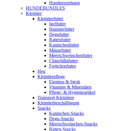
Hundeerziehung
HUNDEBUNDLES
Kleintier
Kleintierfutter
Igelfutter
Hamsterfutter
Degufutter
Rattenfutter
Kaninchenfutter
Mäusefutter
Meerschweinchenfutter
Chinchillafutter
Frettchenfutter
Heu
Kleintierpflege
Einstreu & Stroh
Vitamine & Mineralien
Pflege- & Hygieneartikel
Transport Kleintiere
Kleintierbeschäftigung
Snacks
Kaninchen-Snacks
Degu-Snacks
Meerschweinchen-Snacks
Ratten-Snacks