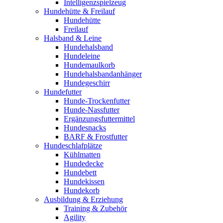
Intelligenzspielzeug
Hundehütte & Freilauf
Hundehütte
Freilauf
Halsband & Leine
Hundehalsband
Hundeleine
Hundemaulkorb
Hundehalsbandanhänger
Hundegeschirr
Hundefutter
Hunde-Trockenfutter
Hunde-Nassfutter
Ergänzungsfuttermittel
Hundesnacks
BARF & Frostfutter
Hundeschlafplätze
Kühlmatten
Hundedecke
Hundebett
Hundekissen
Hundekorb
Ausbildung & Erziehung
Training & Zubehör
Agility