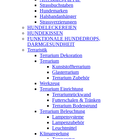
Strassbuchstaben
Hundemarken
Halsbandanhänger
Strassverzierungen
HUNDELECKEREIEN
HUNDEKISSEN
FUNKTIONALE HUNDEDROPS,
DARMGESUNDHEIT
Terraristik
Terrarium Dekoration
Terrarium
Kunststoffterrarium
Glasterrarium
Terrarium Zubehör
Werkzeug
Terrarium Einrichtung
Terrariumrückwand
Futterschalen & Tränken
Terrarium Bodengrund
Terrarium Beleuchtung
Lampensysteme
Lampenzubehör
Leuchtmittel
Klimaregelung