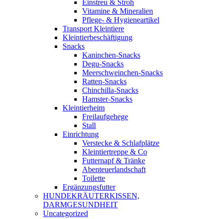
Einstreu & Stroh
Vitamine & Mineralien
Pflege- & Hygieneartikel
Transport Kleintiere
Kleintierbeschäftigung
Snacks
Kaninchen-Snacks
Degu-Snacks
Meerschweinchen-Snacks
Ratten-Snacks
Chinchilla-Snacks
Hamster-Snacks
Kleintierheim
Freilaufgehege
Stall
Einrichtung
Verstecke & Schlafplätze
Kleintiertreppe & Co
Futternapf & Tränke
Abenteuerlandschaft
Toilette
Ergänzungsfutter
HUNDEKRÄUTERKISSEN,
DARMGESUNDHEIT
Uncategorized