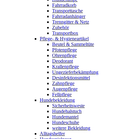
Fahrradkorb
Transporttasche
Fahrradanhänger
Trenngitter & Netz
Zubehör
Transportbox
Pflege- & Hygieneartikel
Beutel & Sammeltüte
Pfotenpflege
Ohrenpflege
Deodorant
Krallenpflege
Ungezieferbekämpfung
Desinfektionsmittel
Zahnpflege
Augenpflege
Fellpflege
Hundebekleidung
Sicherheitsweste
Hundehalstuch
Hundemantel
Hundeschuhe
weitere Bekleidung
Alltagshelfer