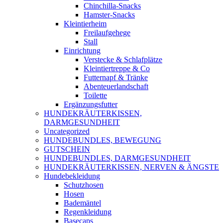
Chinchilla-Snacks
Hamster-Snacks
Kleintierheim
Freilaufgehege
Stall
Einrichtung
Verstecke & Schlafplätze
Kleintiertreppe & Co
Futternapf & Tränke
Abenteuerlandschaft
Toilette
Ergänzungsfutter
HUNDEKRÄUTERKISSEN,
DARMGESUNDHEIT
Uncategorized
HUNDEBUNDLES, BEWEGUNG
GUTSCHEIN
HUNDEBUNDLES, DARMGESUNDHEIT
HUNDEKRÄUTERKISSEN, NERVEN & ÄNGSTE
Hundebekleidung
Schutzhosen
Hosen
Bademäntel
Regenkleidung
Basecaps