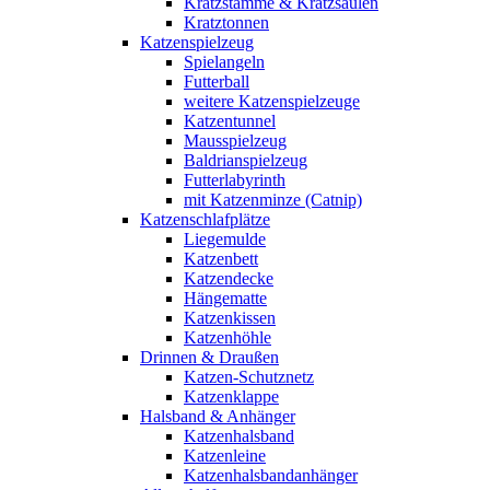
Kratzstämme & Kratzsäulen
Kratztonnen
Katzenspielzeug
Spielangeln
Futterball
weitere Katzenspielzeuge
Katzentunnel
Mausspielzeug
Baldrianspielzeug
Futterlabyrinth
mit Katzenminze (Catnip)
Katzenschlafplätze
Liegemulde
Katzenbett
Katzendecke
Hängematte
Katzenkissen
Katzenhöhle
Drinnen & Draußen
Katzen-Schutznetz
Katzenklappe
Halsband & Anhänger
Katzenhalsband
Katzenleine
Katzenhalsbandanhänger