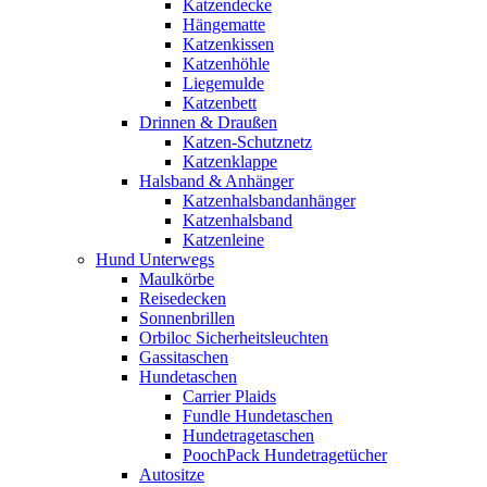
Katzendecke
Hängematte
Katzenkissen
Katzenhöhle
Liegemulde
Katzenbett
Drinnen & Draußen
Katzen-Schutznetz
Katzenklappe
Halsband & Anhänger
Katzenhalsbandanhänger
Katzenhalsband
Katzenleine
Hund Unterwegs
Maulkörbe
Reisedecken
Sonnenbrillen
Orbiloc Sicherheitsleuchten
Gassitaschen
Hundetaschen
Carrier Plaids
Fundle Hundetaschen
Hundetragetaschen
PoochPack Hundetragetücher
Autositze