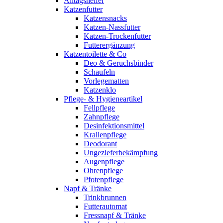
Alltagshelfer
Katzenfutter
Katzensnacks
Katzen-Nassfutter
Katzen-Trockenfutter
Futterergänzung
Katzentoilette & Co
Deo & Geruchsbinder
Schaufeln
Vorlegematten
Katzenklo
Pflege- & Hygieneartikel
Fellpflege
Zahnpflege
Desinfektionsmittel
Krallenpflege
Deodorant
Ungezieferbekämpfung
Augenpflege
Ohrenpflege
Pfotenpflege
Napf & Tränke
Trinkbrunnen
Futterautomat
Fressnapf & Tränke