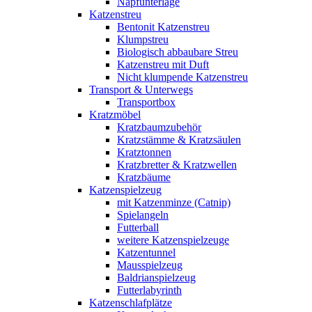
Napfunterlage
Katzenstreu
Bentonit Katzenstreu
Klumpstreu
Biologisch abbaubare Streu
Katzenstreu mit Duft
Nicht klumpende Katzenstreu
Transport & Unterwegs
Transportbox
Kratzmöbel
Kratzbaumzubehör
Kratzstämme & Kratzsäulen
Kratztonnen
Kratzbretter & Kratzwellen
Kratzbäume
Katzenspielzeug
mit Katzenminze (Catnip)
Spielangeln
Futterball
weitere Katzenspielzeuge
Katzentunnel
Mausspielzeug
Baldrianspielzeug
Futterlabyrinth
Katzenschlafplätze