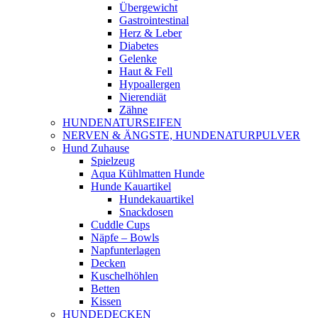
Übergewicht
Gastrointestinal
Herz & Leber
Diabetes
Gelenke
Haut & Fell
Hypoallergen
Nierendiät
Zähne
HUNDENATURSEIFEN
NERVEN & ÄNGSTE, HUNDENATURPULVER
Hund Zuhause
Spielzeug
Aqua Kühlmatten Hunde
Hunde Kauartikel
Hundekauartikel
Snackdosen
Cuddle Cups
Näpfe – Bowls
Napfunterlagen
Decken
Kuschelhöhlen
Betten
Kissen
HUNDEDECKEN