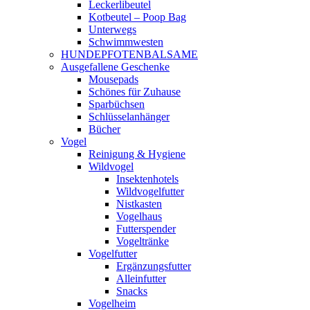
Leckerlibeutel
Kotbeutel – Poop Bag
Unterwegs
Schwimmwesten
HUNDEPFOTENBALSAME
Ausgefallene Geschenke
Mousepads
Schönes für Zuhause
Sparbüchsen
Schlüsselanhänger
Bücher
Vogel
Reinigung & Hygiene
Wildvogel
Insektenhotels
Wildvogelfutter
Nistkasten
Vogelhaus
Futterspender
Vogeltränke
Vogelfutter
Ergänzungsfutter
Alleinfutter
Snacks
Vogelheim