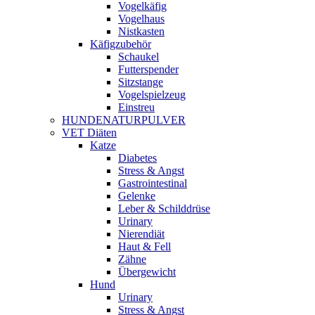
Vogelkäfig
Vogelhaus
Nistkasten
Käfigzubehör
Schaukel
Futterspender
Sitzstange
Vogelspielzeug
Einstreu
HUNDENATURPULVER
VET Diäten
Katze
Diabetes
Stress & Angst
Gastrointestinal
Gelenke
Leber & Schilddrüse
Urinary
Nierendiät
Haut & Fell
Zähne
Übergewicht
Hund
Urinary
Stress & Angst