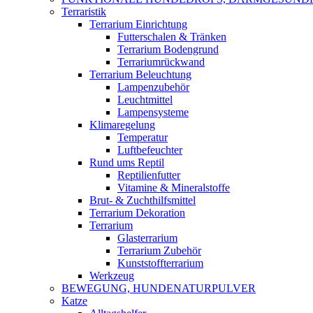
Terraristik
Terrarium Einrichtung
Futterschalen & Tränken
Terrarium Bodengrund
Terrariumrückwand
Terrarium Beleuchtung
Lampenzubehör
Leuchtmittel
Lampensysteme
Klimaregelung
Temperatur
Luftbefeuchter
Rund ums Reptil
Reptilienfutter
Vitamine & Mineralstoffe
Brut- & Zuchthilfsmittel
Terrarium Dekoration
Terrarium
Glasterrarium
Terrarium Zubehör
Kunststoffterrarium
Werkzeug
BEWEGUNG, HUNDENATURPULVER
Katze