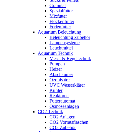
Sticks & Pellets
Granulat
Spezialfutter
Mixfutter
Flockenfutter
Ferienfutter
Aquarium Beleuchtung
Beleuchtung Zubehör
Lampensysteme
Leuchtmittel
Aquarium Technik
Mess- & Regeltechnik
Pumpen
Heizer
Abschäumer
Ozonisator
UVC Wasserklärer
Kühler
Reaktoren
Futterautomat
Osmoseanlagen
CO2 Technik
CO2 Anlagen
CO2 Vorratsflaschen
CO2 Zubehör