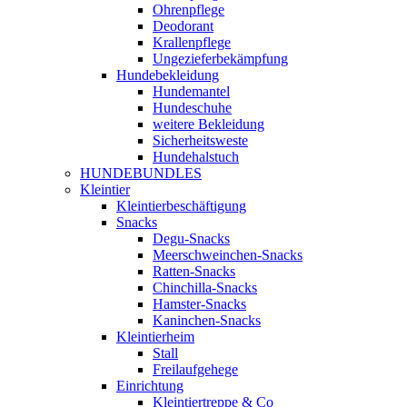
Ohrenpflege
Deodorant
Krallenpflege
Ungezieferbekämpfung
Hundebekleidung
Hundemantel
Hundeschuhe
weitere Bekleidung
Sicherheitsweste
Hundehalstuch
HUNDEBUNDLES
Kleintier
Kleintierbeschäftigung
Snacks
Degu-Snacks
Meerschweinchen-Snacks
Ratten-Snacks
Chinchilla-Snacks
Hamster-Snacks
Kaninchen-Snacks
Kleintierheim
Stall
Freilaufgehege
Einrichtung
Kleintiertreppe & Co