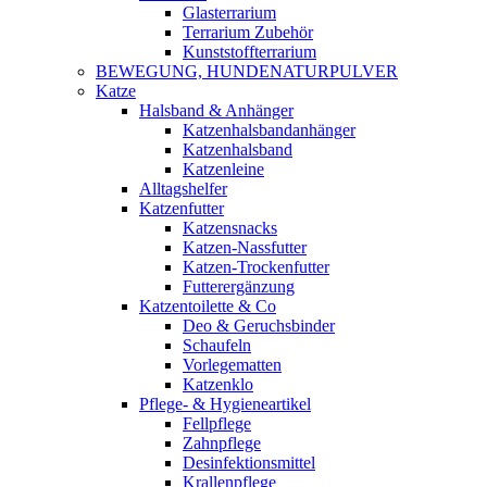
Glasterrarium
Terrarium Zubehör
Kunststoffterrarium
BEWEGUNG, HUNDENATURPULVER
Katze
Halsband & Anhänger
Katzenhalsbandanhänger
Katzenhalsband
Katzenleine
Alltagshelfer
Katzenfutter
Katzensnacks
Katzen-Nassfutter
Katzen-Trockenfutter
Futterergänzung
Katzentoilette & Co
Deo & Geruchsbinder
Schaufeln
Vorlegematten
Katzenklo
Pflege- & Hygieneartikel
Fellpflege
Zahnpflege
Desinfektionsmittel
Krallenpflege