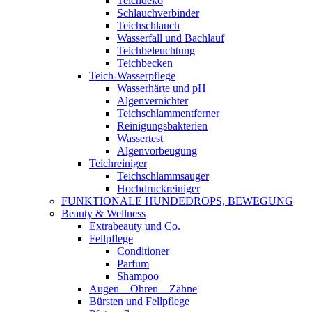
Teichdeko
Schlauchverbinder
Teichschlauch
Wasserfall und Bachlauf
Teichbeleuchtung
Teichbecken
Teich-Wasserpflege
Wasserhärte und pH
Algenvernichter
Teichschlammentferner
Reinigungsbakterien
Wassertest
Algenvorbeugung
Teichreiniger
Teichschlammsauger
Hochdruckreiniger
FUNKTIONALE HUNDEDROPS, BEWEGUNG
Beauty & Wellness
Extrabeauty und Co.
Fellpflege
Conditioner
Parfum
Shampoo
Augen – Ohren – Zähne
Bürsten und Fellpflege