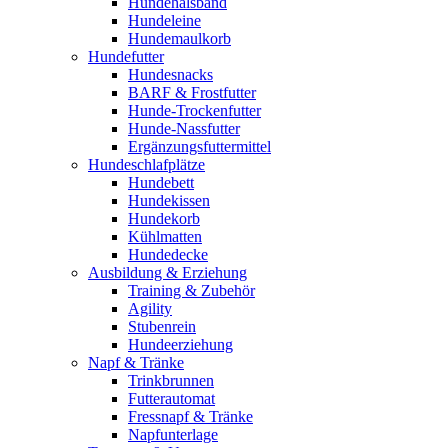
Hundehalsband
Hundeleine
Hundemaulkorb
Hundefutter
Hundesnacks
BARF & Frostfutter
Hunde-Trockenfutter
Hunde-Nassfutter
Ergänzungsfuttermittel
Hundeschlafplätze
Hundebett
Hundekissen
Hundekorb
Kühlmatten
Hundedecke
Ausbildung & Erziehung
Training & Zubehör
Agility
Stubenrein
Hundeerziehung
Napf & Tränke
Trinkbrunnen
Futterautomat
Fressnapf & Tränke
Napfunterlage