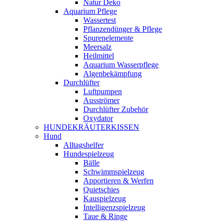
Natur Deko
Aquarium Pflege
Wassertest
Pflanzendünger & Pflege
Spurenelemente
Meersalz
Heilmittel
Aquarium Wasserpflege
Algenbekämpfung
Durchlüfter
Luftpumpen
Ausströmer
Durchlüfter Zubehör
Oxydator
HUNDEKRÄUTERKISSEN
Hund
Alltagshelfer
Hundespielzeug
Bälle
Schwimmspielzeug
Apportieren & Werfen
Quietschies
Kauspielzeug
Intelligenzspielzeug
Taue & Ringe