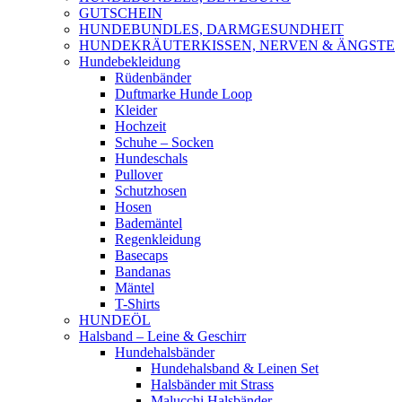
GUTSCHEIN
HUNDEBUNDLES, DARMGESUNDHEIT
HUNDEKRÄUTERKISSEN, NERVEN & ÄNGSTE
Hundebekleidung
Rüdenbänder
Duftmarke Hunde Loop
Kleider
Hochzeit
Schuhe – Socken
Hundeschals
Pullover
Schutzhosen
Hosen
Bademäntel
Regenkleidung
Basecaps
Bandanas
Mäntel
T-Shirts
HUNDEÖL
Halsband – Leine & Geschirr
Hundehalsbänder
Hundehalsband & Leinen Set
Halsbänder mit Strass
Malucchi Halsbänder