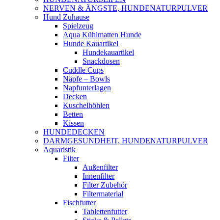
NERVEN & ÄNGSTE, HUNDENATURPULVER
Hund Zuhause
Spielzeug
Aqua Kühlmatten Hunde
Hunde Kauartikel
Hundekauartikel
Snackdosen
Cuddle Cups
Näpfe – Bowls
Napfunterlagen
Decken
Kuschelhöhlen
Betten
Kissen
HUNDEDECKEN
DARMGESUNDHEIT, HUNDENATURPULVER
Aquaristik
Filter
Außenfilter
Innenfilter
Filter Zubehör
Filtermaterial
Fischfutter
Tablettenfutter