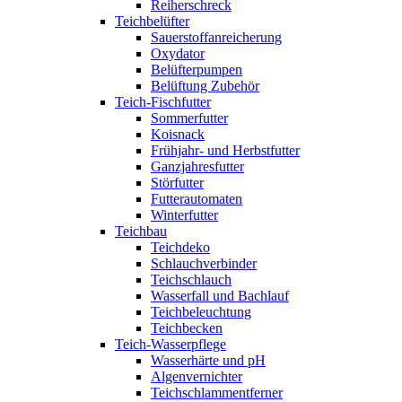
Reiherschreck
Teichbelüfter
Sauerstoffanreicherung
Oxydator
Belüfterpumpen
Belüftung Zubehör
Teich-Fischfutter
Sommerfutter
Koisnack
Frühjahr- und Herbstfutter
Ganzjahresfutter
Störfutter
Futterautomaten
Winterfutter
Teichbau
Teichdeko
Schlauchverbinder
Teichschlauch
Wasserfall und Bachlauf
Teichbeleuchtung
Teichbecken
Teich-Wasserpflege
Wasserhärte und pH
Algenvernichter
Teichschlammentferner