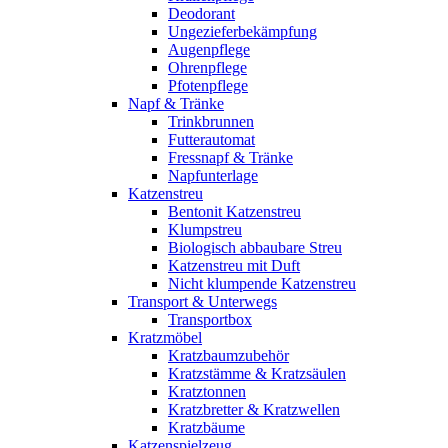
Deodorant
Ungezieferbekämpfung
Augenpflege
Ohrenpflege
Pfotenpflege
Napf & Tränke
Trinkbrunnen
Futterautomat
Fressnapf & Tränke
Napfunterlage
Katzenstreu
Bentonit Katzenstreu
Klumpstreu
Biologisch abbaubare Streu
Katzenstreu mit Duft
Nicht klumpende Katzenstreu
Transport & Unterwegs
Transportbox
Kratzmöbel
Kratzbaumzubehör
Kratzstämme & Kratzsäulen
Kratztonnen
Kratzbretter & Kratzwellen
Kratzbäume
Katzenspielzeug