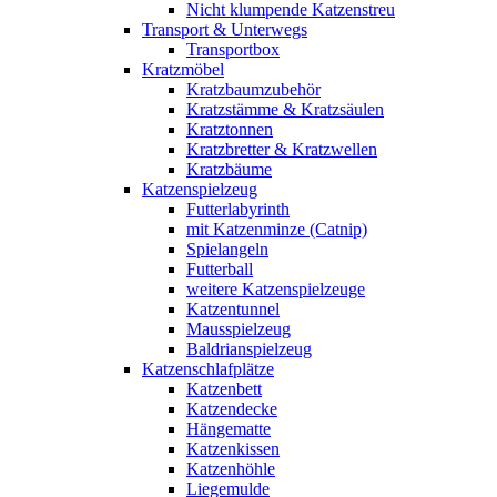
Nicht klumpende Katzenstreu
Transport & Unterwegs
Transportbox
Kratzmöbel
Kratzbaumzubehör
Kratzstämme & Kratzsäulen
Kratztonnen
Kratzbretter & Kratzwellen
Kratzbäume
Katzenspielzeug
Futterlabyrinth
mit Katzenminze (Catnip)
Spielangeln
Futterball
weitere Katzenspielzeuge
Katzentunnel
Mausspielzeug
Baldrianspielzeug
Katzenschlafplätze
Katzenbett
Katzendecke
Hängematte
Katzenkissen
Katzenhöhle
Liegemulde