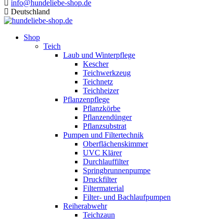
info@hundeliebe-shop.de
Deutschland
Shop
Teich
Laub und Winterpflege
Kescher
Teichwerkzeug
Teichnetz
Teichheizer
Pflanzenpflege
Pflanzkörbe
Pflanzendünger
Pflanzsubstrat
Pumpen und Filtertechnik
Oberflächenskimmer
UVC Klärer
Durchlauffilter
Springbrunnenpumpe
Druckfilter
Filtermaterial
Filter- und Bachlaufpumpen
Reiherabwehr
Teichzaun