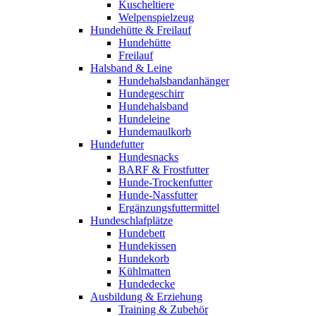
Kuscheltiere
Welpenspielzeug
Hundehütte & Freilauf
Hundehütte
Freilauf
Halsband & Leine
Hundehalsbandanhänger
Hundegeschirr
Hundehalsband
Hundeleine
Hundemaulkorb
Hundefutter
Hundesnacks
BARF & Frostfutter
Hunde-Trockenfutter
Hunde-Nassfutter
Ergänzungsfuttermittel
Hundeschlafplätze
Hundebett
Hundekissen
Hundekorb
Kühlmatten
Hundedecke
Ausbildung & Erziehung
Training & Zubehör