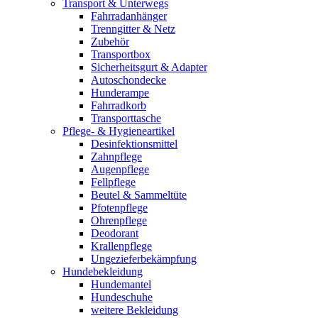
Transport & Unterwegs
Fahrradanhänger
Trenngitter & Netz
Zubehör
Transportbox
Sicherheitsgurt & Adapter
Autoschondecke
Hunderampe
Fahrradkorb
Transporttasche
Pflege- & Hygieneartikel
Desinfektionsmittel
Zahnpflege
Augenpflege
Fellpflege
Beutel & Sammeltüte
Pfotenpflege
Ohrenpflege
Deodorant
Krallenpflege
Ungezieferbekämpfung
Hundebekleidung
Hundemantel
Hundeschuhe
weitere Bekleidung