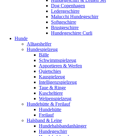
Hundegeschirr & Leinen Set
Dog Copenhagen
Ledergeschirre
Malucchi Hundegeschirr
Softgeschirre
Brustgeschirre
Hundegeschirre Curli
Hunde
Alltagshelfer
Hundespielzeug
Bälle
Schwimmspielzeug
Apportieren & Werfen
Quietschies
Kauspielzeug
Intelligenzspielzeug
Taue & Ringe
Kuscheltiere
Welpenspielzeug
Hundehütte & Freilauf
Hundehütte
Freilauf
Halsband & Leine
Hundehalsbandanhänger
Hundegeschirr