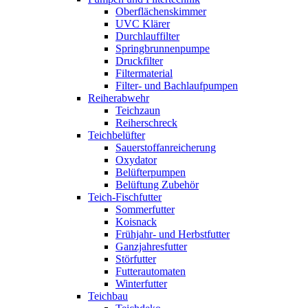
Oberflächenskimmer
UVC Klärer
Durchlauffilter
Springbrunnenpumpe
Druckfilter
Filtermaterial
Filter- und Bachlaufpumpen
Reiherabwehr
Teichzaun
Reiherschreck
Teichbelüfter
Sauerstoffanreicherung
Oxydator
Belüfterpumpen
Belüftung Zubehör
Teich-Fischfutter
Sommerfutter
Koisnack
Frühjahr- und Herbstfutter
Ganzjahresfutter
Störfutter
Futterautomaten
Winterfutter
Teichbau