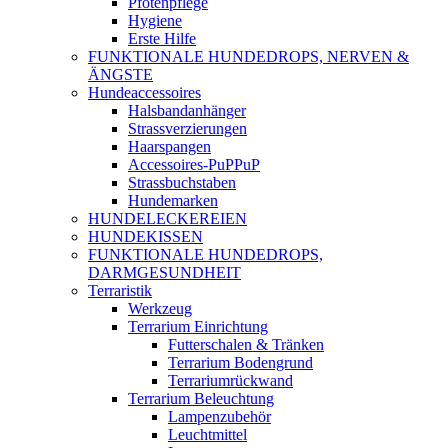
Pfotenpflege
Hygiene
Erste Hilfe
FUNKTIONALE HUNDEDROPS, NERVEN &
ÄNGSTE
Hundeaccessoires
Halsbandanhänger
Strassverzierungen
Haarspangen
Accessoires-PuPPuP
Strassbuchstaben
Hundemarken
HUNDELECKEREIEN
HUNDEKISSEN
FUNKTIONALE HUNDEDROPS,
DARMGESUNDHEIT
Terraristik
Werkzeug
Terrarium Einrichtung
Futterschalen & Tränken
Terrarium Bodengrund
Terrariumrückwand
Terrarium Beleuchtung
Lampenzubehör
Leuchtmittel