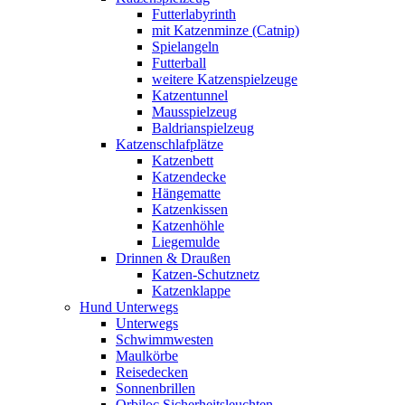
Futterlabyrinth
mit Katzenminze (Catnip)
Spielangeln
Futterball
weitere Katzenspielzeuge
Katzentunnel
Mausspielzeug
Baldrianspielzeug
Katzenschlafplätze
Katzenbett
Katzendecke
Hängematte
Katzenkissen
Katzenhöhle
Liegemulde
Drinnen & Draußen
Katzen-Schutznetz
Katzenklappe
Hund Unterwegs
Unterwegs
Schwimmwesten
Maulkörbe
Reisedecken
Sonnenbrillen
Orbiloc Sicherheitsleuchten