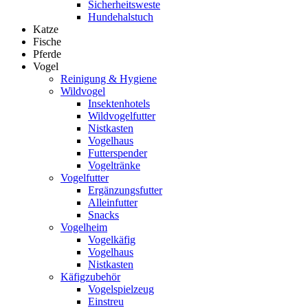
Sicherheitsweste
Hundehalstuch
Katze
Fische
Pferde
Vogel
Reinigung & Hygiene
Wildvogel
Insektenhotels
Wildvogelfutter
Nistkasten
Vogelhaus
Futterspender
Vogeltränke
Vogelfutter
Ergänzungsfutter
Alleinfutter
Snacks
Vogelheim
Vogelkäfig
Vogelhaus
Nistkasten
Käfigzubehör
Vogelspielzeug
Einstreu