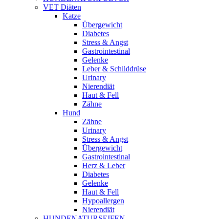
VET Diäten
Katze
Übergewicht
Diabetes
Stress & Angst
Gastrointestinal
Gelenke
Leber & Schilddrüse
Urinary
Nierendiät
Haut & Fell
Zähne
Hund
Zähne
Urinary
Stress & Angst
Übergewicht
Gastrointestinal
Herz & Leber
Diabetes
Gelenke
Haut & Fell
Hypoallergen
Nierendiät
HUNDENATURSEIFEN