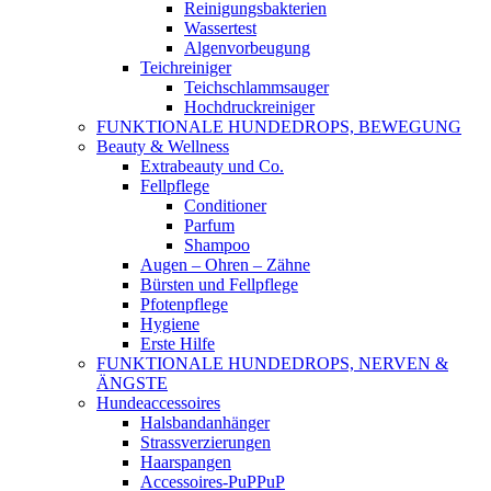
Reinigungsbakterien
Wassertest
Algenvorbeugung
Teichreiniger
Teichschlammsauger
Hochdruckreiniger
FUNKTIONALE HUNDEDROPS, BEWEGUNG
Beauty & Wellness
Extrabeauty und Co.
Fellpflege
Conditioner
Parfum
Shampoo
Augen – Ohren – Zähne
Bürsten und Fellpflege
Pfotenpflege
Hygiene
Erste Hilfe
FUNKTIONALE HUNDEDROPS, NERVEN &
ÄNGSTE
Hundeaccessoires
Halsbandanhänger
Strassverzierungen
Haarspangen
Accessoires-PuPPuP