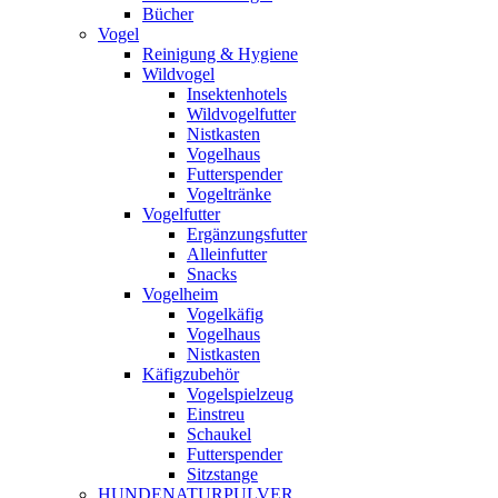
Bücher
Vogel
Reinigung & Hygiene
Wildvogel
Insektenhotels
Wildvogelfutter
Nistkasten
Vogelhaus
Futterspender
Vogeltränke
Vogelfutter
Ergänzungsfutter
Alleinfutter
Snacks
Vogelheim
Vogelkäfig
Vogelhaus
Nistkasten
Käfigzubehör
Vogelspielzeug
Einstreu
Schaukel
Futterspender
Sitzstange
HUNDENATURPULVER