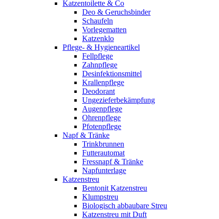
Katzentoilette & Co
Deo & Geruchsbinder
Schaufeln
Vorlegematten
Katzenklo
Pflege- & Hygieneartikel
Fellpflege
Zahnpflege
Desinfektionsmittel
Krallenpflege
Deodorant
Ungezieferbekämpfung
Augenpflege
Ohrenpflege
Pfotenpflege
Napf & Tränke
Trinkbrunnen
Futterautomat
Fressnapf & Tränke
Napfunterlage
Katzenstreu
Bentonit Katzenstreu
Klumpstreu
Biologisch abbaubare Streu
Katzenstreu mit Duft