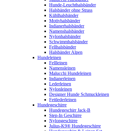
Hunde-Leuchthalsbänder
Halsbänder ohne Strass
Kühlhalsbänder
Motivhalsbänder
Indianerhalsbänder
Namenshalsbänder
Nylonhalsbänder
Schwimmhalsbänder
Fellhalsbänder
Halsbänder Alpen
Hundeleinen
Fellleinen
Namensleinen
Malucchi Hundeleinen
Indianerleinen
Lederleinen
Nylonleinen
Designer Hunde Schmuckleinen
Fettlederleinen
Hundegeschirre
Hundegeschirr Jack-B
Step-In Geschirre
Nylongeschirre
Julius-K9® Hundegeschirre