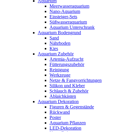
Aquarium
Meerwasseraquarium
Nano-Aquarium
Einsteiger-Sets
Süßwasseraquarium
Aquarium Unterschrank
Aquarium Bodengrund
Sand
Nährboden
Kies
Aquarium Zubehör
Artemia-Aufzucht
Fütterungszubehör
Reinigung
Werkzeuge
Netze & Fangvorrichtungen
Silikon und Kleber
Schlauch & Zubehör
Ablaichkästen
Aquarium Dekoration
Figuren & Gegenstände
Rückwand
Poster
Aquarium Pflanzen
LED-Dekoration