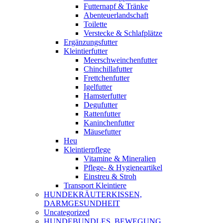
Futternapf & Tränke
Abenteuerlandschaft
Toilette
Verstecke & Schlafplätze
Ergänzungsfutter
Kleintierfutter
Meerschweinchenfutter
Chinchillafutter
Frettchenfutter
Igelfutter
Hamsterfutter
Degufutter
Rattenfutter
Kaninchenfutter
Mäusefutter
Heu
Kleintierpflege
Vitamine & Mineralien
Pflege- & Hygieneartikel
Einstreu & Stroh
Transport Kleintiere
HUNDEKRÄUTERKISSEN,
DARMGESUNDHEIT
Uncategorized
HUNDEBUNDLES, BEWEGUNG