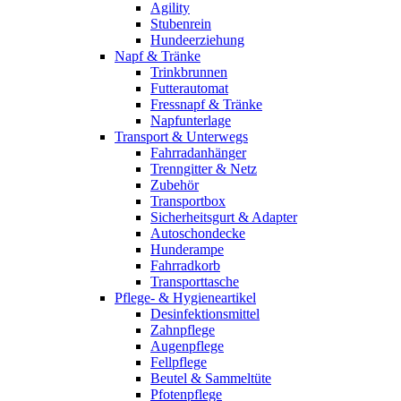
Agility
Stubenrein
Hundeerziehung
Napf & Tränke
Trinkbrunnen
Futterautomat
Fressnapf & Tränke
Napfunterlage
Transport & Unterwegs
Fahrradanhänger
Trenngitter & Netz
Zubehör
Transportbox
Sicherheitsgurt & Adapter
Autoschondecke
Hunderampe
Fahrradkorb
Transporttasche
Pflege- & Hygieneartikel
Desinfektionsmittel
Zahnpflege
Augenpflege
Fellpflege
Beutel & Sammeltüte
Pfotenpflege