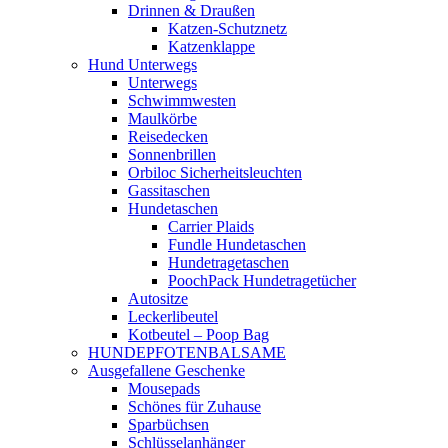
Drinnen & Draußen
Katzen-Schutznetz
Katzenklappe
Hund Unterwegs
Unterwegs
Schwimmwesten
Maulkörbe
Reisedecken
Sonnenbrillen
Orbiloc Sicherheitsleuchten
Gassitaschen
Hundetaschen
Carrier Plaids
Fundle Hundetaschen
Hundetragetaschen
PoochPack Hundetragetücher
Autositze
Leckerlibeutel
Kotbeutel – Poop Bag
HUNDEPFOTENBALSAME
Ausgefallene Geschenke
Mousepads
Schönes für Zuhause
Sparbüchsen
Schlüsselanhänger