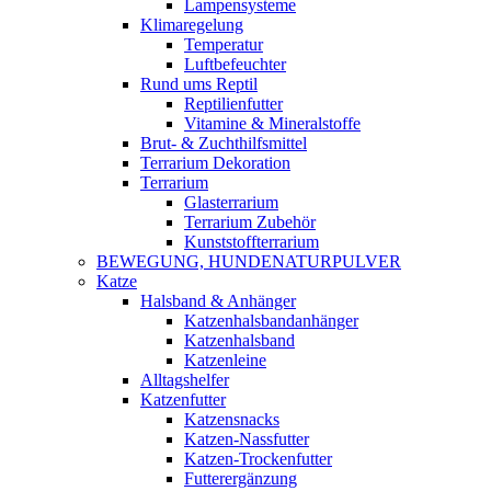
Lampensysteme
Klimaregelung
Temperatur
Luftbefeuchter
Rund ums Reptil
Reptilienfutter
Vitamine & Mineralstoffe
Brut- & Zuchthilfsmittel
Terrarium Dekoration
Terrarium
Glasterrarium
Terrarium Zubehör
Kunststoffterrarium
BEWEGUNG, HUNDENATURPULVER
Katze
Halsband & Anhänger
Katzenhalsbandanhänger
Katzenhalsband
Katzenleine
Alltagshelfer
Katzenfutter
Katzensnacks
Katzen-Nassfutter
Katzen-Trockenfutter
Futterergänzung