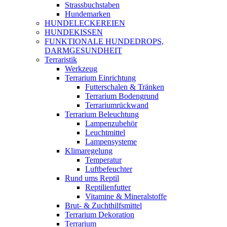
Strassbuchstaben
Hundemarken
HUNDELECKEREIEN
HUNDEKISSEN
FUNKTIONALE HUNDEDROPS,
DARMGESUNDHEIT
Terraristik
Werkzeug
Terrarium Einrichtung
Futterschalen & Tränken
Terrarium Bodengrund
Terrariumrückwand
Terrarium Beleuchtung
Lampenzubehör
Leuchtmittel
Lampensysteme
Klimaregelung
Temperatur
Luftbefeuchter
Rund ums Reptil
Reptilienfutter
Vitamine & Mineralstoffe
Brut- & Zuchthilfsmittel
Terrarium Dekoration
Terrarium