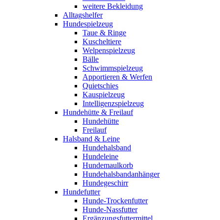
weitere Bekleidung
Alltagshelfer
Hundespielzeug
Taue & Ringe
Kuscheltiere
Welpenspielzeug
Bälle
Schwimmspielzeug
Apportieren & Werfen
Quietschies
Kauspielzeug
Intelligenzspielzeug
Hundehütte & Freilauf
Hundehütte
Freilauf
Halsband & Leine
Hundehalsband
Hundeleine
Hundemaulkorb
Hundehalsbandanhänger
Hundegeschirr
Hundefutter
Hunde-Trockenfutter
Hunde-Nassfutter
Ergänzungsfuttermittel