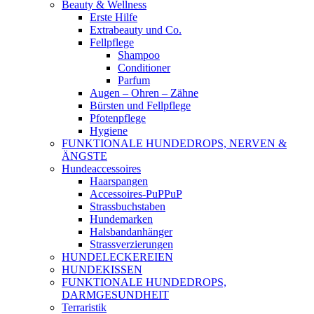
Beauty & Wellness
Erste Hilfe
Extrabeauty und Co.
Fellpflege
Shampoo
Conditioner
Parfum
Augen – Ohren – Zähne
Bürsten und Fellpflege
Pfotenpflege
Hygiene
FUNKTIONALE HUNDEDROPS, NERVEN &
ÄNGSTE
Hundeaccessoires
Haarspangen
Accessoires-PuPPuP
Strassbuchstaben
Hundemarken
Halsbandanhänger
Strassverzierungen
HUNDELECKEREIEN
HUNDEKISSEN
FUNKTIONALE HUNDEDROPS,
DARMGESUNDHEIT
Terraristik