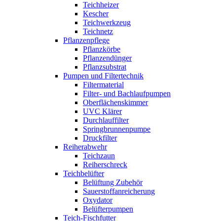
Teichheizer
Kescher
Teichwerkzeug
Teichnetz
Pflanzenpflege
Pflanzkörbe
Pflanzendünger
Pflanzsubstrat
Pumpen und Filtertechnik
Filtermaterial
Filter- und Bachlaufpumpen
Oberflächenskimmer
UVC Klärer
Durchlauffilter
Springbrunnenpumpe
Druckfilter
Reiherabwehr
Teichzaun
Reiherschreck
Teichbelüfter
Belüftung Zubehör
Sauerstoffanreicherung
Oxydator
Belüfterpumpen
Teich-Fischfutter