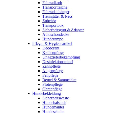
Fahrradkorb
Transporttasche
Fahrradanhänger
Trenngitter & Netz
Zubehör
Transportbox
Sicherheitsgurt & Adapter
Autoschondecke
Hunderampe
Pflege- & Hygieneartikel
Deodorant
Krallenpflege
Ungezieferbekämpfung
Desinfektionsmittel
Zahnpflege
Augenpflege
Fellpflege
Beutel & Sammeltüte
Pfotenpflege
Ohrenpflege
Hundebekleidung
Sicherheitsweste
Hundehalstuch
Hundemantel
Hundeschuhe