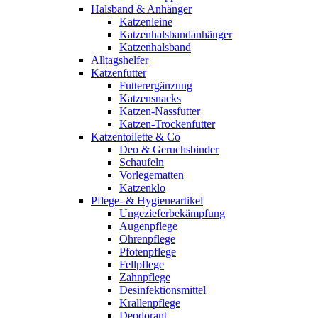
Halsband & Anhänger
Katzenleine
Katzenhalsbandanhänger
Katzenhalsband
Alltagshelfer
Katzenfutter
Futterergänzung
Katzensnacks
Katzen-Nassfutter
Katzen-Trockenfutter
Katzentoilette & Co
Deo & Geruchsbinder
Schaufeln
Vorlegematten
Katzenklo
Pflege- & Hygieneartikel
Ungezieferbekämpfung
Augenpflege
Ohrenpflege
Pfotenpflege
Fellpflege
Zahnpflege
Desinfektionsmittel
Krallenpflege
Deodorant