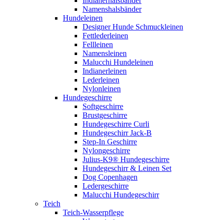
Indianerhalsbänder
Namenshalsbänder
Hundeleinen
Designer Hunde Schmuckleinen
Fettlederleinen
Fellleinen
Namensleinen
Malucchi Hundeleinen
Indianerleinen
Lederleinen
Nylonleinen
Hundegeschirre
Softgeschirre
Brustgeschirre
Hundegeschirre Curli
Hundegeschirr Jack-B
Step-In Geschirre
Nylongeschirre
Julius-K9® Hundegeschirre
Hundegeschirr & Leinen Set
Dog Copenhagen
Ledergeschirre
Malucchi Hundegeschirr
Teich
Teich-Wasserpflege