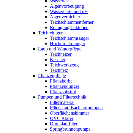
Wassertest
Algenvorbeugung
Wasserhärte und pH
Algenvernichter
Teichschlammentferner
Reinigungsbakterien
Teichreiniger
Teichschlammsauger
Hochdruckreiniger
Laub und Winterpflege
Teichheizer
Kescher
Teichwerkzeug
Teichnetz
Pflanzenpflege
Pflanzkörbe
Pflanzendünger
Pflanzsubstrat
Pumpen und Filtertechnik
Filtermaterial
Filter- und Bachlaufpumpen
Oberflächenskimmer
UVC Klärer
Durchlauffilter
Springbrunnenpumpe