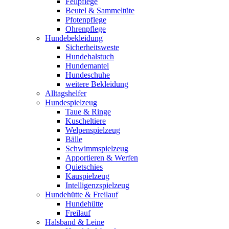
Fellpflege
Beutel & Sammeltüte
Pfotenpflege
Ohrenpflege
Hundebekleidung
Sicherheitsweste
Hundehalstuch
Hundemantel
Hundeschuhe
weitere Bekleidung
Alltagshelfer
Hundespielzeug
Taue & Ringe
Kuscheltiere
Welpenspielzeug
Bälle
Schwimmspielzeug
Apportieren & Werfen
Quietschies
Kauspielzeug
Intelligenzspielzeug
Hundehütte & Freilauf
Hundehütte
Freilauf
Halsband & Leine