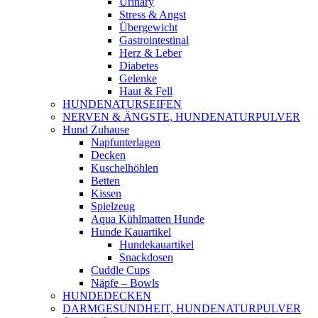
Urinary
Stress & Angst
Übergewicht
Gastrointestinal
Herz & Leber
Diabetes
Gelenke
Haut & Fell
HUNDENATURSEIFEN
NERVEN & ÄNGSTE, HUNDENATURPULVER
Hund Zuhause
Napfunterlagen
Decken
Kuschelhöhlen
Betten
Kissen
Spielzeug
Aqua Kühlmatten Hunde
Hunde Kauartikel
Hundekauartikel
Snackdosen
Cuddle Cups
Näpfe – Bowls
HUNDEDECKEN
DARMGESUNDHEIT, HUNDENATURPULVER