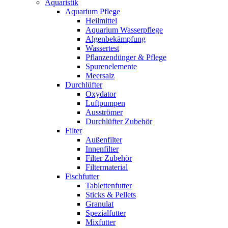
Aquaristik
Aquarium Pflege
Heilmittel
Aquarium Wasserpflege
Algenbekämpfung
Wassertest
Pflanzendünger & Pflege
Spurenelemente
Meersalz
Durchlüfter
Oxydator
Luftpumpen
Ausströmer
Durchlüfter Zubehör
Filter
Außenfilter
Innenfilter
Filter Zubehör
Filtermaterial
Fischfutter
Tablettenfutter
Sticks & Pellets
Granulat
Spezialfutter
Mixfutter