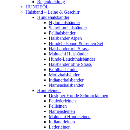
Regenkleidung
HUNDEÖL
Halsband – Leine & Geschirr
Hundehalsbänder
Nylonhalsbänder
Schwimmhalsbänder
Fellhalsbänder
Halsbänder Alpen
Hundehalsband & Leinen Set
Halsbänder mit Strass
Malucchi Halsbänder
Hunde-Leuchthalsbänder
Halsbänder ohne Strass
Kühlhalsbänder
Motivhalsbänder
Indianerhalsbänder
Namenshalsbänder
Hundeleinen
Designer Hunde Schmuckleinen
Fettlederleinen
Fellleinen
Namensleinen
Malucchi Hundeleinen
Indianerleinen
Lederleinen