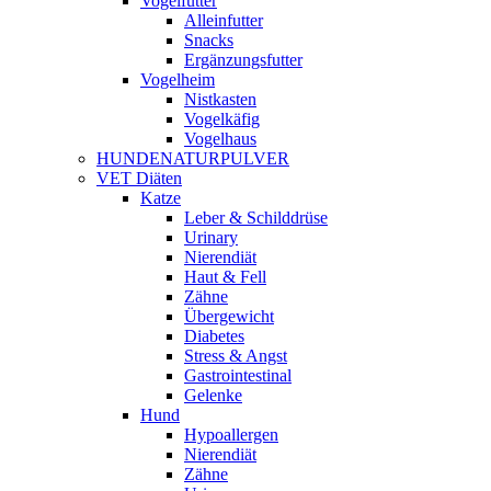
Vogelfutter
Alleinfutter
Snacks
Ergänzungsfutter
Vogelheim
Nistkasten
Vogelkäfig
Vogelhaus
HUNDENATURPULVER
VET Diäten
Katze
Leber & Schilddrüse
Urinary
Nierendiät
Haut & Fell
Zähne
Übergewicht
Diabetes
Stress & Angst
Gastrointestinal
Gelenke
Hund
Hypoallergen
Nierendiät
Zähne