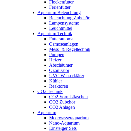
Flockenfutter
Ferienfutter
Aquarium Beleuchtung
Beleuchtung Zubehör
Lampensysteme
Leuchtmittel
Aquarium Technik
Futterautomat
Osmoseanlagen
Mess- & Regeltechnik
Pumpen
Heizer
Abschäumer
Ozonisator
UVC Wasserklärer
Kühler
Reaktoren
CO2 Technik
CO2 Vorratsflaschen
CO2 Zubehör
CO2 Anlagen
Aquarium
Meerwasseraquarium
Nano-Aquarium
Einsteiger-Sets