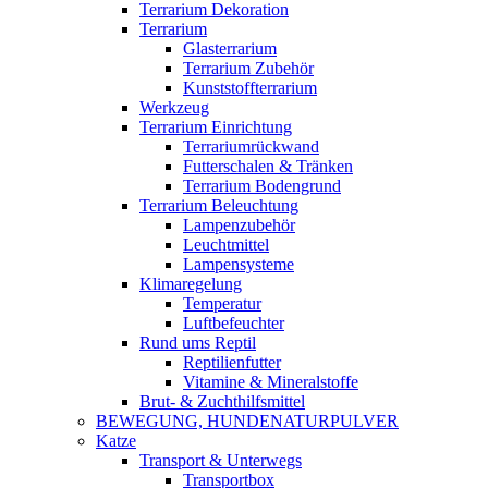
Terrarium Dekoration
Terrarium
Glasterrarium
Terrarium Zubehör
Kunststoffterrarium
Werkzeug
Terrarium Einrichtung
Terrariumrückwand
Futterschalen & Tränken
Terrarium Bodengrund
Terrarium Beleuchtung
Lampenzubehör
Leuchtmittel
Lampensysteme
Klimaregelung
Temperatur
Luftbefeuchter
Rund ums Reptil
Reptilienfutter
Vitamine & Mineralstoffe
Brut- & Zuchthilfsmittel
BEWEGUNG, HUNDENATURPULVER
Katze
Transport & Unterwegs
Transportbox