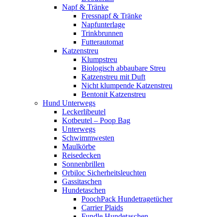
Napf & Tränke
Fressnapf & Tränke
Napfunterlage
Trinkbrunnen
Futterautomat
Katzenstreu
Klumpstreu
Biologisch abbaubare Streu
Katzenstreu mit Duft
Nicht klumpende Katzenstreu
Bentonit Katzenstreu
Hund Unterwegs
Leckerlibeutel
Kotbeutel – Poop Bag
Unterwegs
Schwimmwesten
Maulkörbe
Reisedecken
Sonnenbrillen
Orbiloc Sicherheitsleuchten
Gassitaschen
Hundetaschen
PoochPack Hundetragetücher
Carrier Plaids
Fundle Hundetaschen