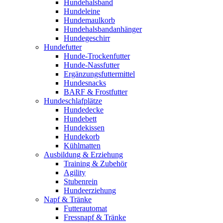
Hundehalsband
Hundeleine
Hundemaulkorb
Hundehalsbandanhänger
Hundegeschirr
Hundefutter
Hunde-Trockenfutter
Hunde-Nassfutter
Ergänzungsfuttermittel
Hundesnacks
BARF & Frostfutter
Hundeschlafplätze
Hundedecke
Hundebett
Hundekissen
Hundekorb
Kühlmatten
Ausbildung & Erziehung
Training & Zubehör
Agility
Stubenrein
Hundeerziehung
Napf & Tränke
Futterautomat
Fressnapf & Tränke