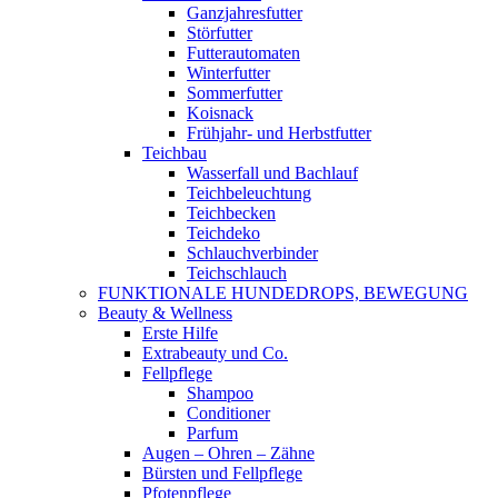
Ganzjahresfutter
Störfutter
Futterautomaten
Winterfutter
Sommerfutter
Koisnack
Frühjahr- und Herbstfutter
Teichbau
Wasserfall und Bachlauf
Teichbeleuchtung
Teichbecken
Teichdeko
Schlauchverbinder
Teichschlauch
FUNKTIONALE HUNDEDROPS, BEWEGUNG
Beauty & Wellness
Erste Hilfe
Extrabeauty und Co.
Fellpflege
Shampoo
Conditioner
Parfum
Augen – Ohren – Zähne
Bürsten und Fellpflege
Pfotenpflege