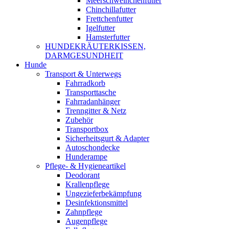
Meerschweinchenfutter
Chinchillafutter
Frettchenfutter
Igelfutter
Hamsterfutter
HUNDEKRÄUTERKISSEN,
DARMGESUNDHEIT
Hunde
Transport & Unterwegs
Fahrradkorb
Transporttasche
Fahrradanhänger
Trenngitter & Netz
Zubehör
Transportbox
Sicherheitsgurt & Adapter
Autoschondecke
Hunderampe
Pflege- & Hygieneartikel
Deodorant
Krallenpflege
Ungezieferbekämpfung
Desinfektionsmittel
Zahnpflege
Augenpflege