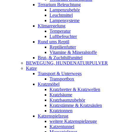
Terrarium Beleuchtung
Lampenzubehör
Leuchtmittel
Lampensysteme
Klimaregelung
Temperatur
Luftbefeuchter
Rund ums Reptil
Reptilienfutter
Vitamine & Mineralstoffe
Brut- & Zuchthilfsmittel
BEWEGUNG, HUNDENATURPULVER
Katze
Transport & Unterwegs
Transportbox
Kratzmöbel
Kratzbretter & Kratzwellen
Kratzbäume
Kratzbaumzubehör
Kratzstämme & Kratzsäulen
Kratztonnen
Katzenspielzeug
weitere Katzenspielzeuge
Katzentunnel
Mausspielzeug