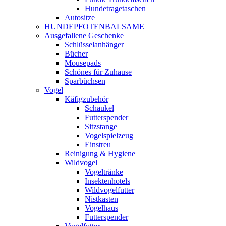
Hundetragetaschen
Autositze
HUNDEPFOTENBALSAME
Ausgefallene Geschenke
Schlüsselanhänger
Bücher
Mousepads
Schönes für Zuhause
Sparbüchsen
Vogel
Käfigzubehör
Schaukel
Futterspender
Sitzstange
Vogelspielzeug
Einstreu
Reinigung & Hygiene
Wildvogel
Vogeltränke
Insektenhotels
Wildvogelfutter
Nistkasten
Vogelhaus
Futterspender