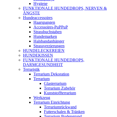
Hygiene
FUNKTIONALE HUNDEDROPS, NERVEN &
ÄNGSTE
Hundeaccessoires
Haarspangen
Accessoires-PuPPuP
Strassbuchstaben
Hundemarken
Halsbandanhänger
Strassverzierungen
HUNDELECKEREIEN
HUNDEKISSEN
FUNKTIONALE HUNDEDROPS,
DARMGESUNDHEIT
Terraristik
Terrarium Dekoration
Terrarium
Glasterrarium
Terrarium Zubehör
Kunststoffterrarium
Werkzeug
Terrarium Einrichtung
Terrariumrückwand
Futterschalen & Tränken
Terrarium Bodengrund