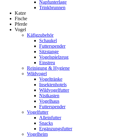
Napfunterlage
Trinkbrunnen
Katze
Fische
Pferde
Vogel
Käfigzubehör
Schaukel
Futterspender
Sitzstange
Vogelspielzeug
Einstreu
Reinigung & Hygiene
Wildvogel
Vogeltränke
Insektenhotels
Wildvogelfutter
Nistkasten
Vogelhaus
Futterspender
Vogelfutter
Alleinfutter
Snacks
Ergänzungsfutter
Vogelheim