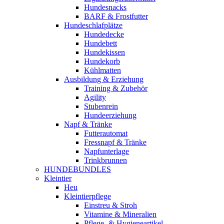
Hundesnacks
BARF & Frostfutter
Hundeschlafplätze
Hundedecke
Hundebett
Hundekissen
Hundekorb
Kühlmatten
Ausbildung & Erziehung
Training & Zubehör
Agility
Stubenrein
Hundeerziehung
Napf & Tränke
Futterautomat
Fressnapf & Tränke
Napfunterlage
Trinkbrunnen
HUNDEBUNDLES
Kleintier
Heu
Kleintierpflege
Einstreu & Stroh
Vitamine & Mineralien
Pflege- & Hygieneartikel