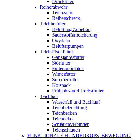
Druckfilter
Reiherabwehr
Teichzaun
Reiherschreck
Teichbelüfter
Belüftung Zubehör
Sauerstoffanreicherung
Oxydator
Belüfterpumpen
Teich-Fischfutter
Ganzjahresfutter
Störfutter
Futterautomaten
Winterfutter
Sommerfutter
Koisnack
Frühjahr- und Herbstfutter
Teichbau
Wasserfall und Bachlauf
Teichbeleuchtung
Teichbecken
Teichdeko
Schlauchverbinder
Teichschlauch
FUNKTIONALE HUNDEDROPS, BEWEGUNG