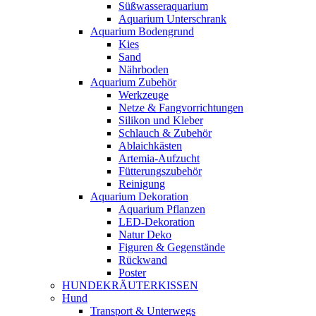
Süßwasseraquarium
Aquarium Unterschrank
Aquarium Bodengrund
Kies
Sand
Nährboden
Aquarium Zubehör
Werkzeuge
Netze & Fangvorrichtungen
Silikon und Kleber
Schlauch & Zubehör
Ablaichkästen
Artemia-Aufzucht
Fütterungszubehör
Reinigung
Aquarium Dekoration
Aquarium Pflanzen
LED-Dekoration
Natur Deko
Figuren & Gegenstände
Rückwand
Poster
HUNDEKRÄUTERKISSEN
Hund
Transport & Unterwegs