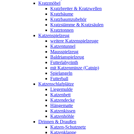
Kratzmöbel
Kratzbretter & Kratzwellen
Kratzbäume
Kratzbaumzubehör
Kratzstämme & Kratzsäulen
Kratztonnen
Katzenspielzeug
weitere Katzenspielzeuge
Katzentunnel
Mausspielzeug
Baldrianspielzeug
Futterlabyrinth
mit Katzenminze (Catnip)
Spielangeln
Futterball
Katzenschlafplätze
Liegemulde
Katzenbett
Katzendecke
Hängematte
Katzenkissen
Katzenhöhle
Drinnen & Draußen
Katzen-Schutznetz
Katzenklappe