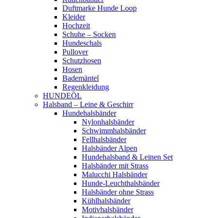
Duftmarke Hunde Loop
Kleider
Hochzeit
Schuhe – Socken
Hundeschals
Pullover
Schutzhosen
Hosen
Bademäntel
Regenkleidung
HUNDEÖL
Halsband – Leine & Geschirr
Hundehalsbänder
Nylonhalsbänder
Schwimmhalsbänder
Fellhalsbänder
Halsbänder Alpen
Hundehalsband & Leinen Set
Halsbänder mit Strass
Malucchi Halsbänder
Hunde-Leuchthalsbänder
Halsbänder ohne Strass
Kühlhalsbänder
Motivhalsbänder