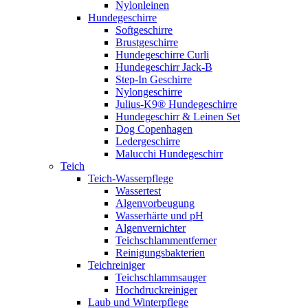
Nylonleinen
Hundegeschirre
Softgeschirre
Brustgeschirre
Hundegeschirre Curli
Hundegeschirr Jack-B
Step-In Geschirre
Nylongeschirre
Julius-K9® Hundegeschirre
Hundegeschirr & Leinen Set
Dog Copenhagen
Ledergeschirre
Malucchi Hundegeschirr
Teich
Teich-Wasserpflege
Wassertest
Algenvorbeugung
Wasserhärte und pH
Algenvernichter
Teichschlammentferner
Reinigungsbakterien
Teichreiniger
Teichschlammsauger
Hochdruckreiniger
Laub und Winterpflege