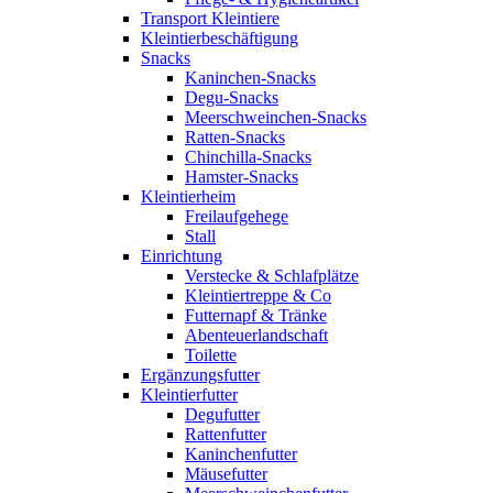
Transport Kleintiere
Kleintierbeschäftigung
Snacks
Kaninchen-Snacks
Degu-Snacks
Meerschweinchen-Snacks
Ratten-Snacks
Chinchilla-Snacks
Hamster-Snacks
Kleintierheim
Freilaufgehege
Stall
Einrichtung
Verstecke & Schlafplätze
Kleintiertreppe & Co
Futternapf & Tränke
Abenteuerlandschaft
Toilette
Ergänzungsfutter
Kleintierfutter
Degufutter
Rattenfutter
Kaninchenfutter
Mäusefutter