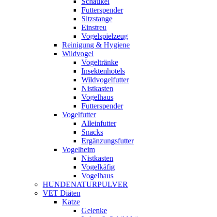
Schaukel
Futterspender
Sitzstange
Einstreu
Vogelspielzeug
Reinigung & Hygiene
Wildvogel
Vogeltränke
Insektenhotels
Wildvogelfutter
Nistkasten
Vogelhaus
Futterspender
Vogelfutter
Alleinfutter
Snacks
Ergänzungsfutter
Vogelheim
Nistkasten
Vogelkäfig
Vogelhaus
HUNDENATURPULVER
VET Diäten
Katze
Gelenke