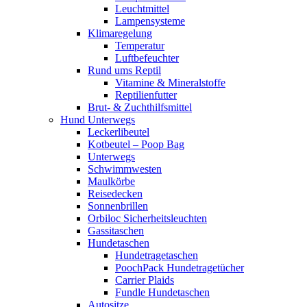
Leuchtmittel
Lampensysteme
Klimaregelung
Temperatur
Luftbefeuchter
Rund ums Reptil
Vitamine & Mineralstoffe
Reptilienfutter
Brut- & Zuchthilfsmittel
Hund Unterwegs
Leckerlibeutel
Kotbeutel – Poop Bag
Unterwegs
Schwimmwesten
Maulkörbe
Reisedecken
Sonnenbrillen
Orbiloc Sicherheitsleuchten
Gassitaschen
Hundetaschen
Hundetragetaschen
PoochPack Hundetragetücher
Carrier Plaids
Fundle Hundetaschen
Autositze