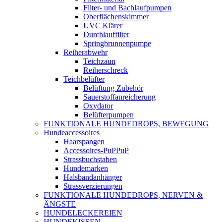
Filter- und Bachlaufpumpen
Oberflächenskimmer
UVC Klärer
Durchlauffilter
Springbrunnenpumpe
Reiherabwehr
Teichzaun
Reiherschreck
Teichbelüfter
Belüftung Zubehör
Sauerstoffanreicherung
Oxydator
Belüfterpumpen
FUNKTIONALE HUNDEDROPS, BEWEGUNG
Hundeaccessoires
Haarspangen
Accessoires-PuPPuP
Strassbuchstaben
Hundemarken
Halsbandanhänger
Strassverzierungen
FUNKTIONALE HUNDEDROPS, NERVEN &
ÄNGSTE
HUNDELECKEREIEN
HUNDEKISSEN