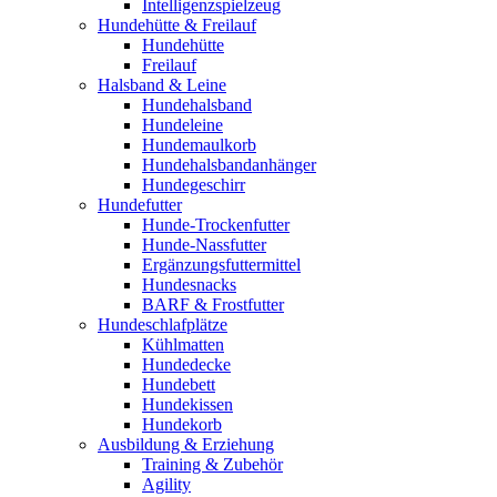
Intelligenzspielzeug
Hundehütte & Freilauf
Hundehütte
Freilauf
Halsband & Leine
Hundehalsband
Hundeleine
Hundemaulkorb
Hundehalsbandanhänger
Hundegeschirr
Hundefutter
Hunde-Trockenfutter
Hunde-Nassfutter
Ergänzungsfuttermittel
Hundesnacks
BARF & Frostfutter
Hundeschlafplätze
Kühlmatten
Hundedecke
Hundebett
Hundekissen
Hundekorb
Ausbildung & Erziehung
Training & Zubehör
Agility