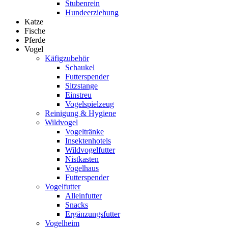
Stubenrein
Hundeerziehung
Katze
Fische
Pferde
Vogel
Käfigzubehör
Schaukel
Futterspender
Sitzstange
Einstreu
Vogelspielzeug
Reinigung & Hygiene
Wildvogel
Vogeltränke
Insektenhotels
Wildvogelfutter
Nistkasten
Vogelhaus
Futterspender
Vogelfutter
Alleinfutter
Snacks
Ergänzungsfutter
Vogelheim