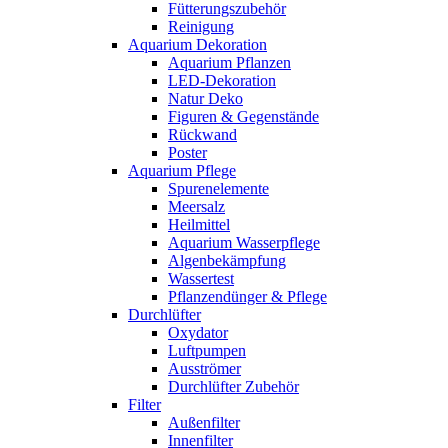
Fütterungszubehör
Reinigung
Aquarium Dekoration
Aquarium Pflanzen
LED-Dekoration
Natur Deko
Figuren & Gegenstände
Rückwand
Poster
Aquarium Pflege
Spurenelemente
Meersalz
Heilmittel
Aquarium Wasserpflege
Algenbekämpfung
Wassertest
Pflanzendünger & Pflege
Durchlüfter
Oxydator
Luftpumpen
Ausströmer
Durchlüfter Zubehör
Filter
Außenfilter
Innenfilter