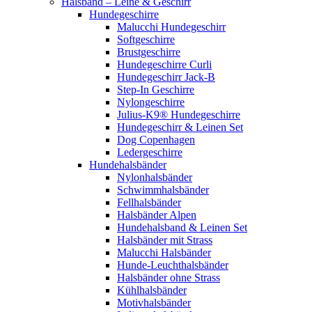
Halsband – Leine & Geschirr
Hundegeschirre
Malucchi Hundegeschirr
Softgeschirre
Brustgeschirre
Hundegeschirre Curli
Hundegeschirr Jack-B
Step-In Geschirre
Nylongeschirre
Julius-K9® Hundegeschirre
Hundegeschirr & Leinen Set
Dog Copenhagen
Ledergeschirre
Hundehalsbänder
Nylonhalsbänder
Schwimmhalsbänder
Fellhalsbänder
Halsbänder Alpen
Hundehalsband & Leinen Set
Halsbänder mit Strass
Malucchi Halsbänder
Hunde-Leuchthalsbänder
Halsbänder ohne Strass
Kühlhalsbänder
Motivhalsbänder