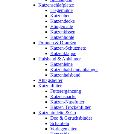
Katzenschlafplätze
Liegemulde
Katzenbett
Katzendecke
Hängematte
Katzenkissen
Katzenhöhle
Drinnen & Draußen
Katzen-Schutznetz
Katzenklappe
Halsband & Anhänger
Katzenleine
Katzenhalsbandanhänger
Katzenhalsband
Alltagshelfer
Katzenfutter
Futterergänzung
Katzensnacks
Katzen-Nassfutter
Katzen-Trockenfutter
Katzentoilette & Co
Deo & Geruchsbinder
Schaufeln
Vorlegematten