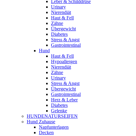
Leber & Schilddrüse
Urinary
Nierendiät
Haut & Fell
Zähne
Übergewicht
Diabetes
Stress & Angst
Gastrointestinal
Hund
Haut & Fell
Hypoallergen
Nierendiät
Zähne
Urinary
Stress & Angst
Übergewicht
Gastrointestinal
Herz & Leber
Diabetes
Gelenke
HUNDENATURSEIFEN
Hund Zuhause
Napfunterlagen
Decken