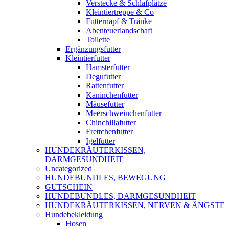
Verstecke & Schlafplätze
Kleintiertreppe & Co
Futternapf & Tränke
Abenteuerlandschaft
Toilette
Ergänzungsfutter
Kleintierfutter
Hamsterfutter
Degufutter
Rattenfutter
Kaninchenfutter
Mäusefutter
Meerschweinchenfutter
Chinchillafutter
Frettchenfutter
Igelfutter
HUNDEKRÄUTERKISSEN,
DARMGESUNDHEIT
Uncategorized
HUNDEBUNDLES, BEWEGUNG
GUTSCHEIN
HUNDEBUNDLES, DARMGESUNDHEIT
HUNDEKRÄUTERKISSEN, NERVEN & ÄNGSTE
Hundebekleidung
Hosen