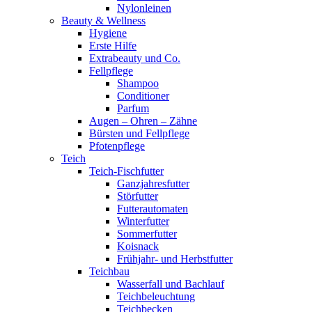
Nylonleinen
Beauty & Wellness
Hygiene
Erste Hilfe
Extrabeauty und Co.
Fellpflege
Shampoo
Conditioner
Parfum
Augen – Ohren – Zähne
Bürsten und Fellpflege
Pfotenpflege
Teich
Teich-Fischfutter
Ganzjahresfutter
Störfutter
Futterautomaten
Winterfutter
Sommerfutter
Koisnack
Frühjahr- und Herbstfutter
Teichbau
Wasserfall und Bachlauf
Teichbeleuchtung
Teichbecken