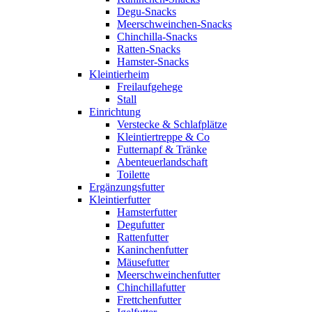
Degu-Snacks
Meerschweinchen-Snacks
Chinchilla-Snacks
Ratten-Snacks
Hamster-Snacks
Kleintierheim
Freilaufgehege
Stall
Einrichtung
Verstecke & Schlafplätze
Kleintiertreppe & Co
Futternapf & Tränke
Abenteuerlandschaft
Toilette
Ergänzungsfutter
Kleintierfutter
Hamsterfutter
Degufutter
Rattenfutter
Kaninchenfutter
Mäusefutter
Meerschweinchenfutter
Chinchillafutter
Frettchenfutter