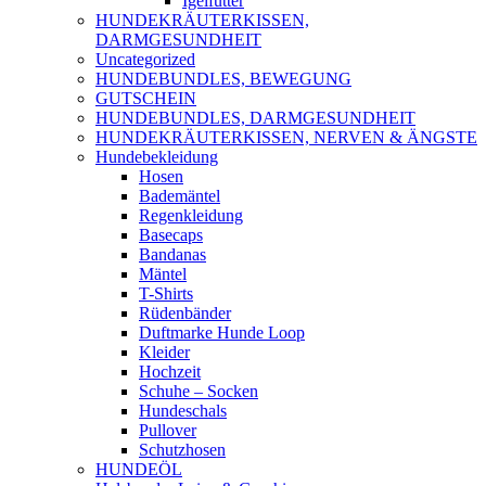
Igelfutter
HUNDEKRÄUTERKISSEN,
DARMGESUNDHEIT
Uncategorized
HUNDEBUNDLES, BEWEGUNG
GUTSCHEIN
HUNDEBUNDLES, DARMGESUNDHEIT
HUNDEKRÄUTERKISSEN, NERVEN & ÄNGSTE
Hundebekleidung
Hosen
Bademäntel
Regenkleidung
Basecaps
Bandanas
Mäntel
T-Shirts
Rüdenbänder
Duftmarke Hunde Loop
Kleider
Hochzeit
Schuhe – Socken
Hundeschals
Pullover
Schutzhosen
HUNDEÖL