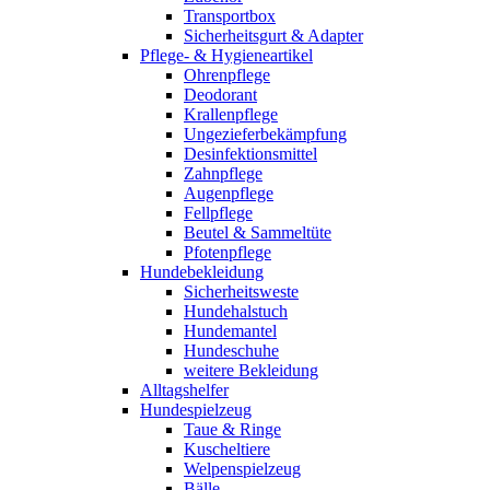
Transportbox
Sicherheitsgurt & Adapter
Pflege- & Hygieneartikel
Ohrenpflege
Deodorant
Krallenpflege
Ungezieferbekämpfung
Desinfektionsmittel
Zahnpflege
Augenpflege
Fellpflege
Beutel & Sammeltüte
Pfotenpflege
Hundebekleidung
Sicherheitsweste
Hundehalstuch
Hundemantel
Hundeschuhe
weitere Bekleidung
Alltagshelfer
Hundespielzeug
Taue & Ringe
Kuscheltiere
Welpenspielzeug
Bälle