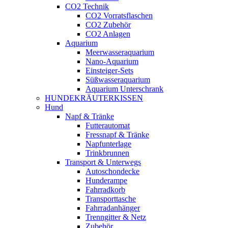
CO2 Technik
CO2 Vorratsflaschen
CO2 Zubehör
CO2 Anlagen
Aquarium
Meerwasseraquarium
Nano-Aquarium
Einsteiger-Sets
Süßwasseraquarium
Aquarium Unterschrank
HUNDEKRÄUTERKISSEN
Hund
Napf & Tränke
Futterautomat
Fressnapf & Tränke
Napfunterlage
Trinkbrunnen
Transport & Unterwegs
Autoschondecke
Hunderampe
Fahrradkorb
Transporttasche
Fahrradanhänger
Trenngitter & Netz
Zubehör