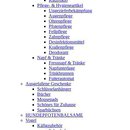
Katzenklo
Pflege- & Hygieneartikel
Ungezieferbekämpfung
Augenpflege
Ohrenpflege
Pfotenpflege
Fellpflege
Zahnpflege
Desinfektionsmittel
Krallenpflege
Deodorant
Napf & Tränke
Fressnapf & Tränke
Napfunterlage
Trinkbrunnen
Futterautomat
Ausgefallene Geschenke
Schlüsselanhänger
Bücher
Mousepads
Schönes für Zuhause
Sparbüchsen
HUNDEPFOTENBALSAME
Vogel
Käfigzubehör