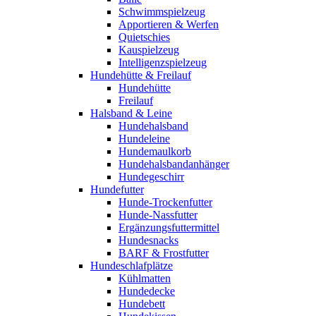
Schwimmspielzeug
Apportieren & Werfen
Quietschies
Kauspielzeug
Intelligenzspielzeug
Hundehütte & Freilauf
Hundehütte
Freilauf
Halsband & Leine
Hundehalsband
Hundeleine
Hundemaulkorb
Hundehalsbandanhänger
Hundegeschirr
Hundefutter
Hunde-Trockenfutter
Hunde-Nassfutter
Ergänzungsfuttermittel
Hundesnacks
BARF & Frostfutter
Hundeschlafplätze
Kühlmatten
Hundedecke
Hundebett