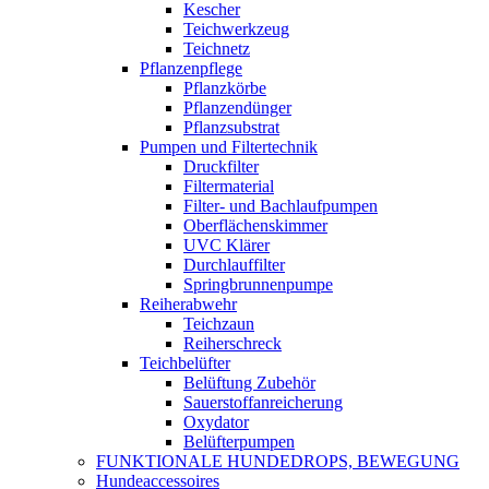
Kescher
Teichwerkzeug
Teichnetz
Pflanzenpflege
Pflanzkörbe
Pflanzendünger
Pflanzsubstrat
Pumpen und Filtertechnik
Druckfilter
Filtermaterial
Filter- und Bachlaufpumpen
Oberflächenskimmer
UVC Klärer
Durchlauffilter
Springbrunnenpumpe
Reiherabwehr
Teichzaun
Reiherschreck
Teichbelüfter
Belüftung Zubehör
Sauerstoffanreicherung
Oxydator
Belüfterpumpen
FUNKTIONALE HUNDEDROPS, BEWEGUNG
Hundeaccessoires