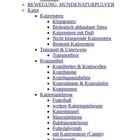
BEWEGUNG, HUNDENATURPULVER
Katze
Katzenstreu
Klumpstreu
Biologisch abbaubare Streu
Katzenstreu mit Duft
Nicht klumpende Katzenstreu
Bentonit Katzenstreu
Transport & Unterwegs
Transportbox
Kratzmöbel
Kratzbretter & Kratzwellen
Kratzbäume
Kratzbaumzubehör
Kratzstämme & Kratzsäulen
Kratztonnen
Katzenspielzeug
Futterball
weitere Katzenspielzeuge
Katzentunnel
Mausspielzeug
Baldrianspielzeug
Futterlabyrinth
mit Katzenminze (Catnip)
Spielangeln