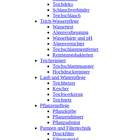
Teichdeko
Schlauchverbinder
Teichschlauch
Teich-Wasserpflege
Wassertest
Algenvorbeugung
Wasserhärte und pH
Algenvernichter
Teichschlammentferner
Reinigungsbakterien
Teichreiniger
Teichschlammsauger
Hochdruckreiniger
Laub und Winterpflege
Teichheizer
Kescher
Teichwerkzeug
Teichnetz
Pflanzenpflege
Pflanzkörbe
Pflanzendünger
Pflanzsubstrat
Pumpen und Filtertechnik
Druckfilter
Filtermaterial