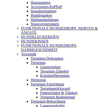
Haarspangen
Accessoires-PuPPuP
Strassbuchstaben
Hundemarken
Halsbandanhänger
Strassverzierungen
FUNKTIONALE HUNDEDROPS, NERVEN &
ÄNGSTE
HUNDELECKEREIEN
HUNDEKISSEN
FUNKTIONALE HUNDEDROPS,
DARMGESUNDHEIT
Terraristik
Terrarium Dekoration
Terrarium
Glasterrarium
Terrarium Zubehör
Kunststoffterrarium
Werkzeug
Terrarium Einrichtung
Terrariumrückwand
Futterschalen & Tränken
Terrarium Bodengrund
Terrarium Beleuchtung
Lampenzubehör