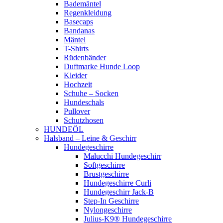
Bademäntel
Regenkleidung
Basecaps
Bandanas
Mäntel
T-Shirts
Rüdenbänder
Duftmarke Hunde Loop
Kleider
Hochzeit
Schuhe – Socken
Hundeschals
Pullover
Schutzhosen
HUNDEÖL
Halsband – Leine & Geschirr
Hundegeschirre
Malucchi Hundegeschirr
Softgeschirre
Brustgeschirre
Hundegeschirre Curli
Hundegeschirr Jack-B
Step-In Geschirre
Nylongeschirre
Julius-K9® Hundegeschirre