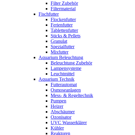
Filter Zubehör
Filtermaterial
Fischfutter
Flockenfutter
Ferienfutter
Tablettenfutter
Sticks & Pellets
Granulat
Spezialfutter
Mixfutter
Aquarium Beleuchtung
Beleuchtung Zubehör
Lampensysteme
Leuchtmittel
Aquarium Technik
Futterautomat
Osmoseanlagen
Mess- & Regeltechnik
Pumpen
Heizer
Abschäumer
Ozonisator
UVC Wasserklärer
Kühler
Reaktoren