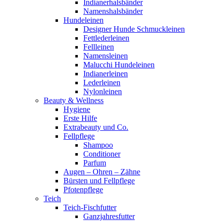
Indianerhalsbänder
Namenshalsbänder
Hundeleinen
Designer Hunde Schmuckleinen
Fettlederleinen
Fellleinen
Namensleinen
Malucchi Hundeleinen
Indianerleinen
Lederleinen
Nylonleinen
Beauty & Wellness
Hygiene
Erste Hilfe
Extrabeauty und Co.
Fellpflege
Shampoo
Conditioner
Parfum
Augen – Ohren – Zähne
Bürsten und Fellpflege
Pfotenpflege
Teich
Teich-Fischfutter
Ganzjahresfutter