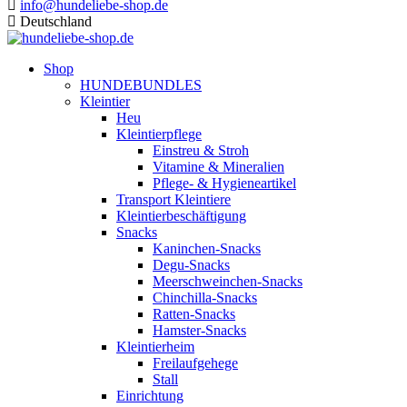
info@hundeliebe-shop.de
Deutschland
Shop
HUNDEBUNDLES
Kleintier
Heu
Kleintierpflege
Einstreu & Stroh
Vitamine & Mineralien
Pflege- & Hygieneartikel
Transport Kleintiere
Kleintierbeschäftigung
Snacks
Kaninchen-Snacks
Degu-Snacks
Meerschweinchen-Snacks
Chinchilla-Snacks
Ratten-Snacks
Hamster-Snacks
Kleintierheim
Freilaufgehege
Stall
Einrichtung