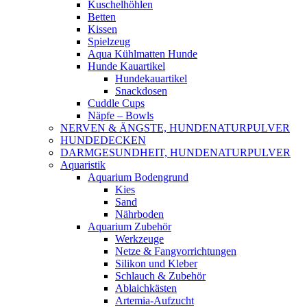
Kuschelhöhlen
Betten
Kissen
Spielzeug
Aqua Kühlmatten Hunde
Hunde Kauartikel
Hundekauartikel
Snackdosen
Cuddle Cups
Näpfe – Bowls
NERVEN & ÄNGSTE, HUNDENATURPULVER
HUNDEDECKEN
DARMGESUNDHEIT, HUNDENATURPULVER
Aquaristik
Aquarium Bodengrund
Kies
Sand
Nährboden
Aquarium Zubehör
Werkzeuge
Netze & Fangvorrichtungen
Silikon und Kleber
Schlauch & Zubehör
Ablaichkästen
Artemia-Aufzucht