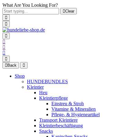
What Are You Looking For?
Clear
Back
Shop
HUNDEBUNDLES
Kleintier
Heu
Kleintierpflege
Einstreu & Stroh
Vitamine & Mineralien
Pflege- & Hygieneartikel
Transport Kleintiere
Kleintierbeschäftigung
Snacks
Kaninchen-Snacks