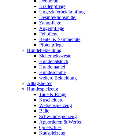
Deodorant
Krallenpflege
Ungezieferbekämpfung
Desinfektionsmittel
Zahnpflege
Augenpflege
Fellpflege
Beutel & Sammeltüte
Pfotenpflege
Hundebekleidung
Sicherheitsweste
Hundehalstuch
Hundemantel
Hundeschuhe
weitere Bekleidung
Alltagshelfer
Hundespielzeug
Taue & Ringe
Kuscheltiere
Welpenspielzeug
Bälle
Schwimmspielzeug
Apportieren & Werfen
Quietschies
Kauspielzeug