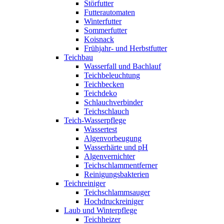
Störfutter
Futterautomaten
Winterfutter
Sommerfutter
Koisnack
Frühjahr- und Herbstfutter
Teichbau
Wasserfall und Bachlauf
Teichbeleuchtung
Teichbecken
Teichdeko
Schlauchverbinder
Teichschlauch
Teich-Wasserpflege
Wassertest
Algenvorbeugung
Wasserhärte und pH
Algenvernichter
Teichschlammentferner
Reinigungsbakterien
Teichreiniger
Teichschlammsauger
Hochdruckreiniger
Laub und Winterpflege
Teichheizer