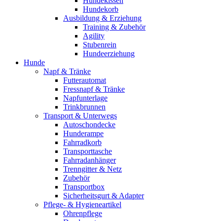
Hundekissen
Hundekorb
Ausbildung & Erziehung
Training & Zubehör
Agility
Stubenrein
Hundeerziehung
Hunde
Napf & Tränke
Futterautomat
Fressnapf & Tränke
Napfunterlage
Trinkbrunnen
Transport & Unterwegs
Autoschondecke
Hunderampe
Fahrradkorb
Transporttasche
Fahrradanhänger
Trenngitter & Netz
Zubehör
Transportbox
Sicherheitsgurt & Adapter
Pflege- & Hygieneartikel
Ohrenpflege