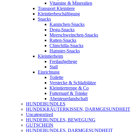
Vitamine & Mineralien
Transport Kleintiere
Kleintierbeschäftigung
Snacks
Kaninchen-Snacks
Degu-Snacks
Meerschweinchen-Snacks
Ratten-Snacks
Chinchilla-Snacks
Hamster-Snacks
Kleintierheim
Freilaufgehege
Stall
Einrichtung
Toilette
Verstecke & Schlafplätze
Kleintiertreppe & Co
Futternapf & Tränke
Abenteuerlandschaft
HUNDEBUNDLES
HUNDEKRÄUTERKISSEN, DARMGESUNDHEIT
Uncategorized
HUNDEBUNDLES, BEWEGUNG
GUTSCHEIN
HUNDEBUNDLES, DARMGESUNDHEIT