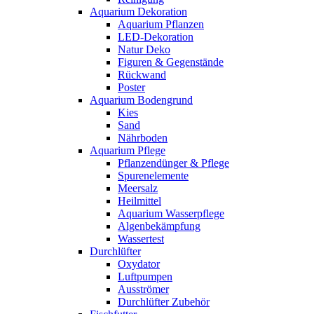
Aquarium Dekoration
Aquarium Pflanzen
LED-Dekoration
Natur Deko
Figuren & Gegenstände
Rückwand
Poster
Aquarium Bodengrund
Kies
Sand
Nährboden
Aquarium Pflege
Pflanzendünger & Pflege
Spurenelemente
Meersalz
Heilmittel
Aquarium Wasserpflege
Algenbekämpfung
Wassertest
Durchlüfter
Oxydator
Luftpumpen
Ausströmer
Durchlüfter Zubehör