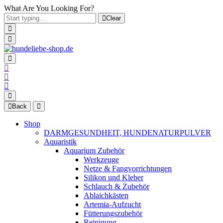
What Are You Looking For?
Clear
Back
Shop
DARMGESUNDHEIT, HUNDENATURPULVER
Aquaristik
Aquarium Zubehör
Werkzeuge
Netze & Fangvorrichtungen
Silikon und Kleber
Schlauch & Zubehör
Ablaichkästen
Artemia-Aufzucht
Fütterungszubehör
Reinigung