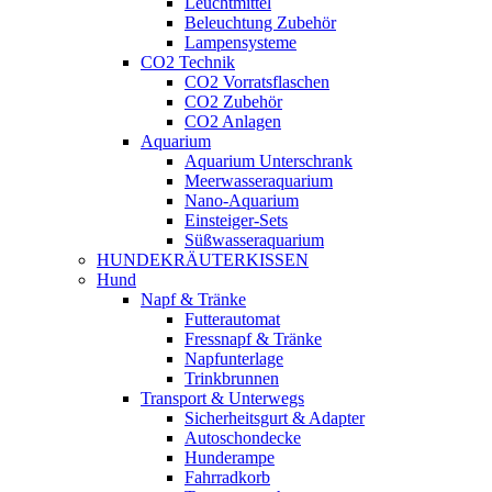
Leuchtmittel
Beleuchtung Zubehör
Lampensysteme
CO2 Technik
CO2 Vorratsflaschen
CO2 Zubehör
CO2 Anlagen
Aquarium
Aquarium Unterschrank
Meerwasseraquarium
Nano-Aquarium
Einsteiger-Sets
Süßwasseraquarium
HUNDEKRÄUTERKISSEN
Hund
Napf & Tränke
Futterautomat
Fressnapf & Tränke
Napfunterlage
Trinkbrunnen
Transport & Unterwegs
Sicherheitsgurt & Adapter
Autoschondecke
Hunderampe
Fahrradkorb