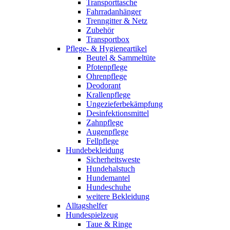
Transporttasche
Fahrradanhänger
Trenngitter & Netz
Zubehör
Transportbox
Pflege- & Hygieneartikel
Beutel & Sammeltüte
Pfotenpflege
Ohrenpflege
Deodorant
Krallenpflege
Ungezieferbekämpfung
Desinfektionsmittel
Zahnpflege
Augenpflege
Fellpflege
Hundebekleidung
Sicherheitsweste
Hundehalstuch
Hundemantel
Hundeschuhe
weitere Bekleidung
Alltagshelfer
Hundespielzeug
Taue & Ringe