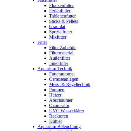
Fischfutter
Flockenfutter
Ferienfutter
Tablettenfutter
Sticks & Pellets
Granulat
Spezialfutter
Mixfutter
Filter
Filter Zubehör
Filtermaterial
Außenfilter
Innenfilter
Aquarium Technik
Futterautomat
Osmoseanlagen
Mess- & Regeltechnik
Pumpen
Heizer
Abschäumer
Ozonisator
UVC Wasserklärer
Reaktoren
Kühler
Aquarium Beleuchtung