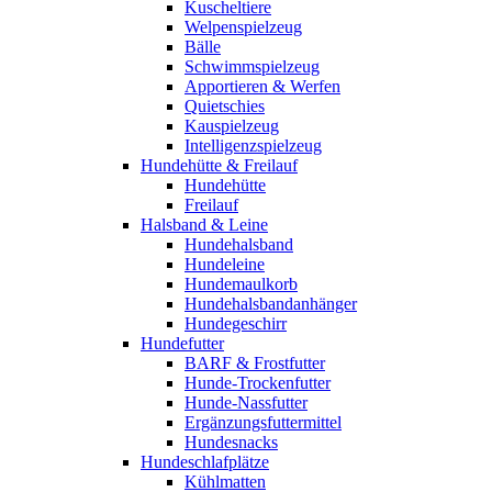
Kuscheltiere
Welpenspielzeug
Bälle
Schwimmspielzeug
Apportieren & Werfen
Quietschies
Kauspielzeug
Intelligenzspielzeug
Hundehütte & Freilauf
Hundehütte
Freilauf
Halsband & Leine
Hundehalsband
Hundeleine
Hundemaulkorb
Hundehalsbandanhänger
Hundegeschirr
Hundefutter
BARF & Frostfutter
Hunde-Trockenfutter
Hunde-Nassfutter
Ergänzungsfuttermittel
Hundesnacks
Hundeschlafplätze
Kühlmatten