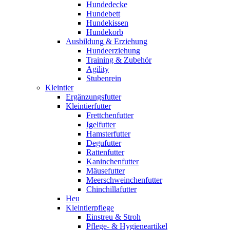
Hundedecke
Hundebett
Hundekissen
Hundekorb
Ausbildung & Erziehung
Hundeerziehung
Training & Zubehör
Agility
Stubenrein
Kleintier
Ergänzungsfutter
Kleintierfutter
Frettchenfutter
Igelfutter
Hamsterfutter
Degufutter
Rattenfutter
Kaninchenfutter
Mäusefutter
Meerschweinchenfutter
Chinchillafutter
Heu
Kleintierpflege
Einstreu & Stroh
Pflege- & Hygieneartikel