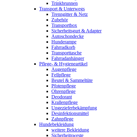
Trinkbrunnen
Transport & Unterwegs
Trenngitter & Netz
Zubehör
Transportbox
Sicherheitsgurt & Adapter
Autoschondecke
Hunderampe
Fahrradkorb
Transporttasche
Fahrradanhänger
Pflege- & Hygieneartikel
Augenpflege
Fellpflege
Beutel & Sammeltüte
Pfotenpflege
Ohrenpflege
Deodorant
Krallenpflege
Ungezieferbekämpfung
Desinfektionsmittel
Zahnpflege
Hundebekleidung
weitere Bekleidung
Sicherheitsweste