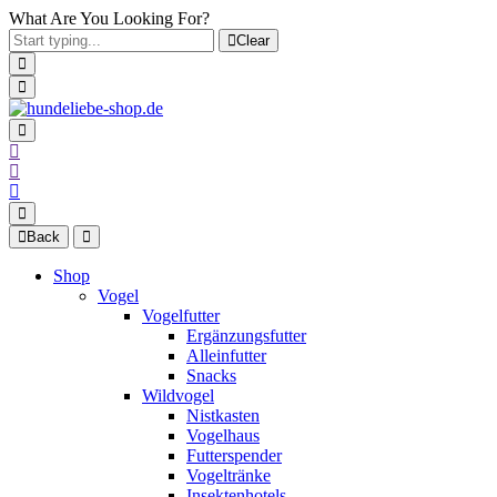
What Are You Looking For?
Clear
Back
Shop
Vogel
Vogelfutter
Ergänzungsfutter
Alleinfutter
Snacks
Wildvogel
Nistkasten
Vogelhaus
Futterspender
Vogeltränke
Insektenhotels