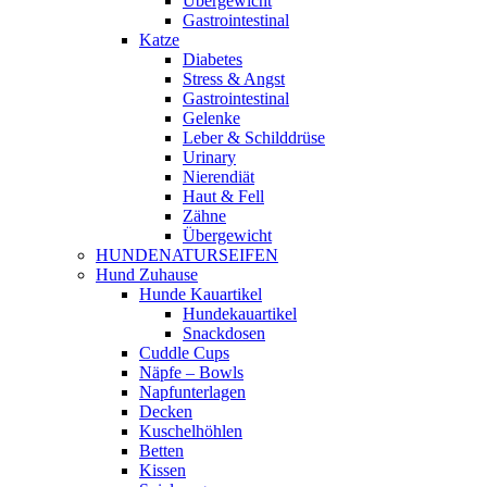
Übergewicht
Gastrointestinal
Katze
Diabetes
Stress & Angst
Gastrointestinal
Gelenke
Leber & Schilddrüse
Urinary
Nierendiät
Haut & Fell
Zähne
Übergewicht
HUNDENATURSEIFEN
Hund Zuhause
Hunde Kauartikel
Hundekauartikel
Snackdosen
Cuddle Cups
Näpfe – Bowls
Napfunterlagen
Decken
Kuschelhöhlen
Betten
Kissen