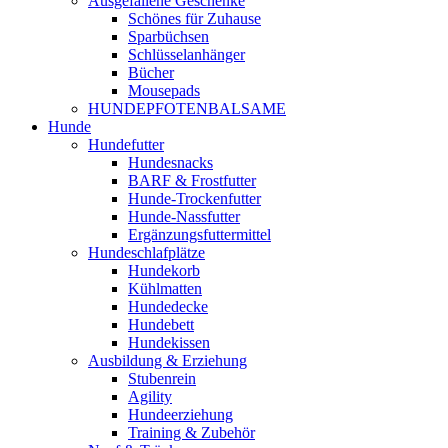
Ausgefallene Geschenke
Schönes für Zuhause
Sparbüchsen
Schlüsselanhänger
Bücher
Mousepads
HUNDEPFOTENBALSAME
Hunde
Hundefutter
Hundesnacks
BARF & Frostfutter
Hunde-Trockenfutter
Hunde-Nassfutter
Ergänzungsfuttermittel
Hundeschlafplätze
Hundekorb
Kühlmatten
Hundedecke
Hundebett
Hundekissen
Ausbildung & Erziehung
Stubenrein
Agility
Hundeerziehung
Training & Zubehör