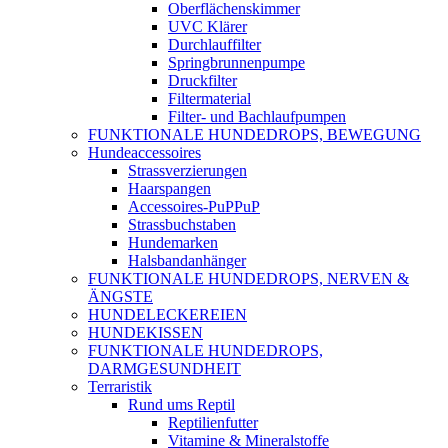
Oberflächenskimmer
UVC Klärer
Durchlauffilter
Springbrunnenpumpe
Druckfilter
Filtermaterial
Filter- und Bachlaufpumpen
FUNKTIONALE HUNDEDROPS, BEWEGUNG
Hundeaccessoires
Strassverzierungen
Haarspangen
Accessoires-PuPPuP
Strassbuchstaben
Hundemarken
Halsbandanhänger
FUNKTIONALE HUNDEDROPS, NERVEN &
ÄNGSTE
HUNDELECKEREIEN
HUNDEKISSEN
FUNKTIONALE HUNDEDROPS,
DARMGESUNDHEIT
Terraristik
Rund ums Reptil
Reptilienfutter
Vitamine & Mineralstoffe