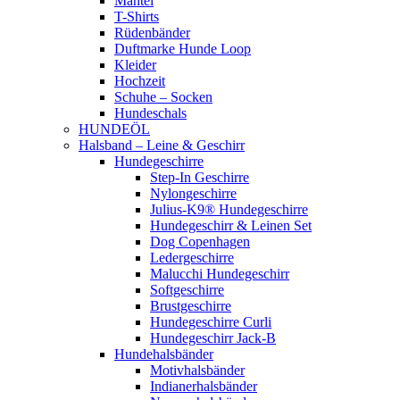
Mäntel
T-Shirts
Rüdenbänder
Duftmarke Hunde Loop
Kleider
Hochzeit
Schuhe – Socken
Hundeschals
HUNDEÖL
Halsband – Leine & Geschirr
Hundegeschirre
Step-In Geschirre
Nylongeschirre
Julius-K9® Hundegeschirre
Hundegeschirr & Leinen Set
Dog Copenhagen
Ledergeschirre
Malucchi Hundegeschirr
Softgeschirre
Brustgeschirre
Hundegeschirre Curli
Hundegeschirr Jack-B
Hundehalsbänder
Motivhalsbänder
Indianerhalsbänder