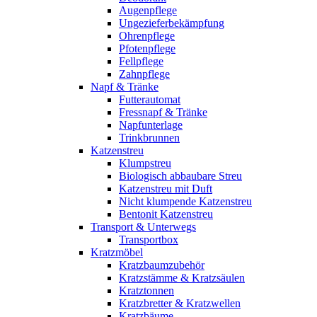
Augenpflege
Ungezieferbekämpfung
Ohrenpflege
Pfotenpflege
Fellpflege
Zahnpflege
Napf & Tränke
Futterautomat
Fressnapf & Tränke
Napfunterlage
Trinkbrunnen
Katzenstreu
Klumpstreu
Biologisch abbaubare Streu
Katzenstreu mit Duft
Nicht klumpende Katzenstreu
Bentonit Katzenstreu
Transport & Unterwegs
Transportbox
Kratzmöbel
Kratzbaumzubehör
Kratzstämme & Kratzsäulen
Kratztonnen
Kratzbretter & Kratzwellen
Kratzbäume