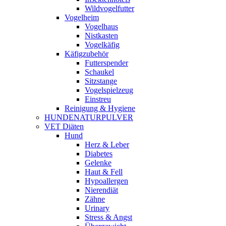
Wildvogelfutter
Vogelheim
Vogelhaus
Nistkasten
Vogelkäfig
Käfigzubehör
Futterspender
Schaukel
Sitzstange
Vogelspielzeug
Einstreu
Reinigung & Hygiene
HUNDENATURPULVER
VET Diäten
Hund
Herz & Leber
Diabetes
Gelenke
Haut & Fell
Hypoallergen
Nierendiät
Zähne
Urinary
Stress & Angst