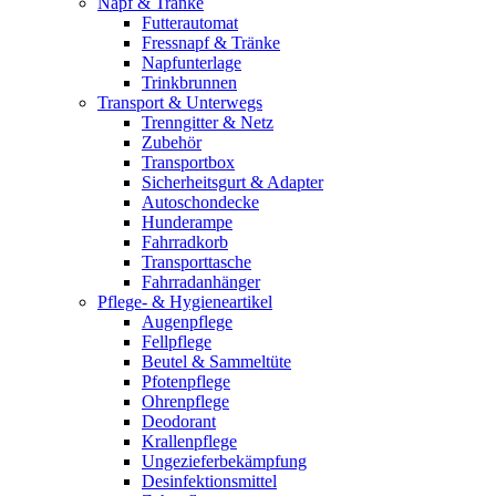
Napf & Tränke
Futterautomat
Fressnapf & Tränke
Napfunterlage
Trinkbrunnen
Transport & Unterwegs
Trenngitter & Netz
Zubehör
Transportbox
Sicherheitsgurt & Adapter
Autoschondecke
Hunderampe
Fahrradkorb
Transporttasche
Fahrradanhänger
Pflege- & Hygieneartikel
Augenpflege
Fellpflege
Beutel & Sammeltüte
Pfotenpflege
Ohrenpflege
Deodorant
Krallenpflege
Ungezieferbekämpfung
Desinfektionsmittel