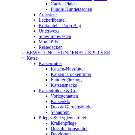
Carrier Plaids
Fundle Hundetaschen
Autositze
Leckerlibeutel
Kotbeutel – Poop Bag
Unterwegs
Schwimmwesten
Maulkörbe
Reisedecken
BEWEGUNG, HUNDENATURPULVER
Katze
Katzenfutter
Katzen-Nassfutter
Katzen-Trockenfutter
Futterergänzung
Katzensnacks
Katzentoilette & Co
Vorlegematten
Katzenklo
Deo & Geruchsbinder
Schaufeln
Pflege- & Hygieneartikel
Krallenpflege
Desinfektionsmittel
Deodorant