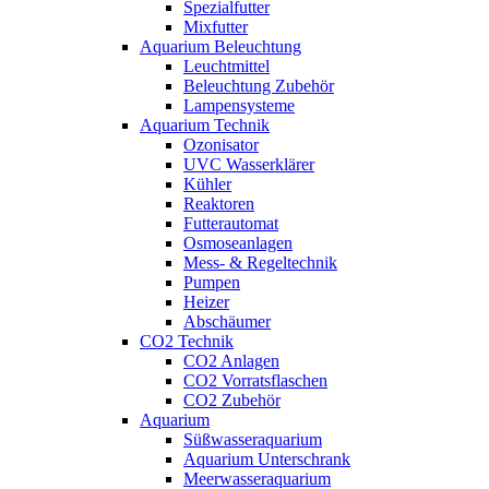
Spezialfutter
Mixfutter
Aquarium Beleuchtung
Leuchtmittel
Beleuchtung Zubehör
Lampensysteme
Aquarium Technik
Ozonisator
UVC Wasserklärer
Kühler
Reaktoren
Futterautomat
Osmoseanlagen
Mess- & Regeltechnik
Pumpen
Heizer
Abschäumer
CO2 Technik
CO2 Anlagen
CO2 Vorratsflaschen
CO2 Zubehör
Aquarium
Süßwasseraquarium
Aquarium Unterschrank
Meerwasseraquarium