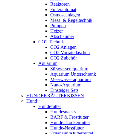
Reaktoren
Futterautomat
Osmoseanlagen
Mess- & Regeltechnik
Pumpen
Heizer
Abschäumer
CO2 Technik
CO2 Anlagen
CO2 Vorratsflaschen
CO2 Zubehör
Aquarium
Süßwasseraquarium
Aquarium Unterschrank
Meerwasseraquarium
Nano-Aquarium
Einsteiger-Sets
HUNDEKRÄUTERKISSEN
Hund
Hundefutter
Hundesnacks
BARF & Frostfutter
Hunde-Trockenfutter
Hunde-Nassfutter
Ergänzungsfuttermittel