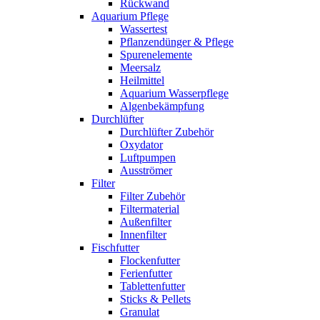
Rückwand
Aquarium Pflege
Wassertest
Pflanzendünger & Pflege
Spurenelemente
Meersalz
Heilmittel
Aquarium Wasserpflege
Algenbekämpfung
Durchlüfter
Durchlüfter Zubehör
Oxydator
Luftpumpen
Ausströmer
Filter
Filter Zubehör
Filtermaterial
Außenfilter
Innenfilter
Fischfutter
Flockenfutter
Ferienfutter
Tablettenfutter
Sticks & Pellets
Granulat