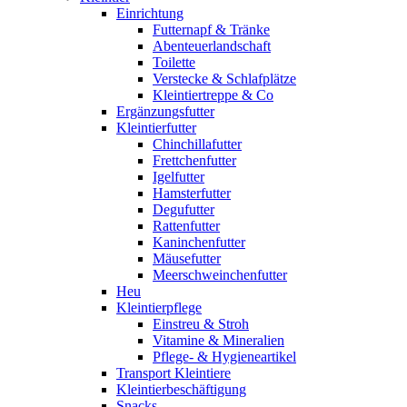
Einrichtung
Futternapf & Tränke
Abenteuerlandschaft
Toilette
Verstecke & Schlafplätze
Kleintiertreppe & Co
Ergänzungsfutter
Kleintierfutter
Chinchillafutter
Frettchenfutter
Igelfutter
Hamsterfutter
Degufutter
Rattenfutter
Kaninchenfutter
Mäusefutter
Meerschweinchenfutter
Heu
Kleintierpflege
Einstreu & Stroh
Vitamine & Mineralien
Pflege- & Hygieneartikel
Transport Kleintiere
Kleintierbeschäftigung
Snacks