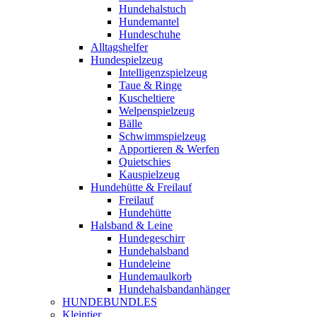
Hundehalstuch
Hundemantel
Hundeschuhe
Alltagshelfer
Hundespielzeug
Intelligenzspielzeug
Taue & Ringe
Kuscheltiere
Welpenspielzeug
Bälle
Schwimmspielzeug
Apportieren & Werfen
Quietschies
Kauspielzeug
Hundehütte & Freilauf
Freilauf
Hundehütte
Halsband & Leine
Hundegeschirr
Hundehalsband
Hundeleine
Hundemaulkorb
Hundehalsbandanhänger
HUNDEBUNDLES
Kleintier