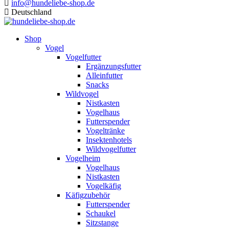
info@hundeliebe-shop.de
Deutschland
Shop
Vogel
Vogelfutter
Ergänzungsfutter
Alleinfutter
Snacks
Wildvogel
Nistkasten
Vogelhaus
Futterspender
Vogeltränke
Insektenhotels
Wildvogelfutter
Vogelheim
Vogelhaus
Nistkasten
Vogelkäfig
Käfigzubehör
Futterspender
Schaukel
Sitzstange