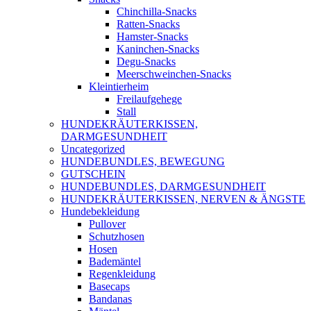
Chinchilla-Snacks
Ratten-Snacks
Hamster-Snacks
Kaninchen-Snacks
Degu-Snacks
Meerschweinchen-Snacks
Kleintierheim
Freilaufgehege
Stall
HUNDEKRÄUTERKISSEN,
DARMGESUNDHEIT
Uncategorized
HUNDEBUNDLES, BEWEGUNG
GUTSCHEIN
HUNDEBUNDLES, DARMGESUNDHEIT
HUNDEKRÄUTERKISSEN, NERVEN & ÄNGSTE
Hundebekleidung
Pullover
Schutzhosen
Hosen
Bademäntel
Regenkleidung
Basecaps
Bandanas