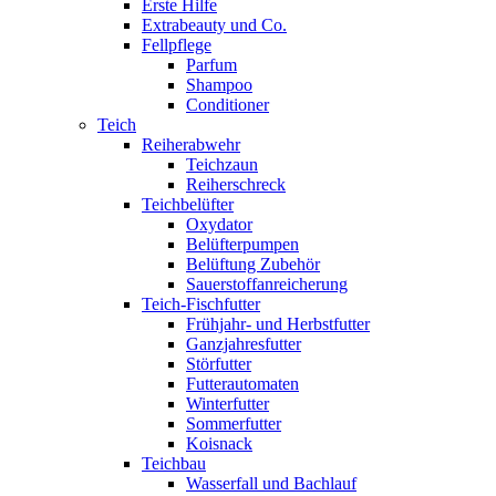
Erste Hilfe
Extrabeauty und Co.
Fellpflege
Parfum
Shampoo
Conditioner
Teich
Reiherabwehr
Teichzaun
Reiherschreck
Teichbelüfter
Oxydator
Belüfterpumpen
Belüftung Zubehör
Sauerstoffanreicherung
Teich-Fischfutter
Frühjahr- und Herbstfutter
Ganzjahresfutter
Störfutter
Futterautomaten
Winterfutter
Sommerfutter
Koisnack
Teichbau
Wasserfall und Bachlauf