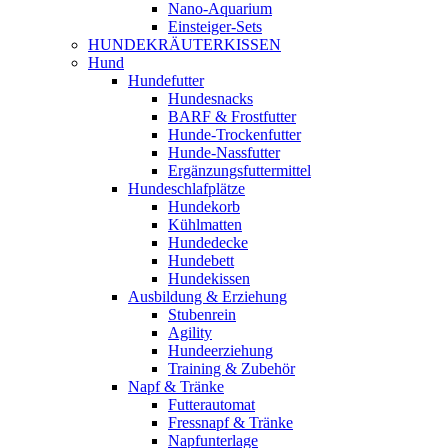
Nano-Aquarium
Einsteiger-Sets
HUNDEKRÄUTERKISSEN
Hund
Hundefutter
Hundesnacks
BARF & Frostfutter
Hunde-Trockenfutter
Hunde-Nassfutter
Ergänzungsfuttermittel
Hundeschlafplätze
Hundekorb
Kühlmatten
Hundedecke
Hundebett
Hundekissen
Ausbildung & Erziehung
Stubenrein
Agility
Hundeerziehung
Training & Zubehör
Napf & Tränke
Futterautomat
Fressnapf & Tränke
Napfunterlage