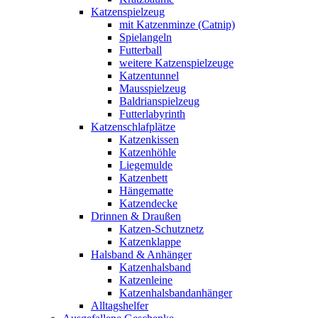
Katzenspielzeug
mit Katzenminze (Catnip)
Spielangeln
Futterball
weitere Katzenspielzeuge
Katzentunnel
Mausspielzeug
Baldrianspielzeug
Futterlabyrinth
Katzenschlafplätze
Katzenkissen
Katzenhöhle
Liegemulde
Katzenbett
Hängematte
Katzendecke
Drinnen & Draußen
Katzen-Schutznetz
Katzenklappe
Halsband & Anhänger
Katzenhalsband
Katzenleine
Katzenhalsbandanhänger
Alltagshelfer