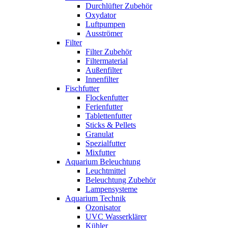
Durchlüfter Zubehör
Oxydator
Luftpumpen
Ausströmer
Filter
Filter Zubehör
Filtermaterial
Außenfilter
Innenfilter
Fischfutter
Flockenfutter
Ferienfutter
Tablettenfutter
Sticks & Pellets
Granulat
Spezialfutter
Mixfutter
Aquarium Beleuchtung
Leuchtmittel
Beleuchtung Zubehör
Lampensysteme
Aquarium Technik
Ozonisator
UVC Wasserklärer
Kühler