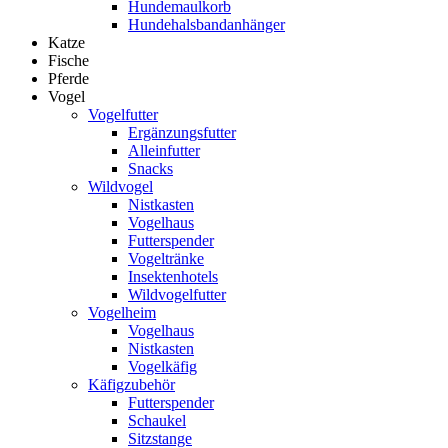
Hundemaulkorb
Hundehalsbandanhänger
Katze
Fische
Pferde
Vogel
Vogelfutter
Ergänzungsfutter
Alleinfutter
Snacks
Wildvogel
Nistkasten
Vogelhaus
Futterspender
Vogeltränke
Insektenhotels
Wildvogelfutter
Vogelheim
Vogelhaus
Nistkasten
Vogelkäfig
Käfigzubehör
Futterspender
Schaukel
Sitzstange