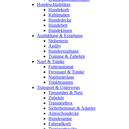
Hundeschlafplätze
Hundekorb
Kühlmatten
Hundedecke
Hundebett
Hundekissen
Ausbildung & Erziehung
Stubenrein
Agility
Hundeerziehung
Training & Zubehör
Napf & Tränke
Futterautomat
Fressnapf & Tränke
Napfunterlage
Trinkbrunnen
Transport & Unterwegs
Trenngitter & Netz
Zubehör
Transportbox
Sicherheitsgurt & Adapter
Autoschondecke
Hunderampe
Fahrradkorb
Transporttasche