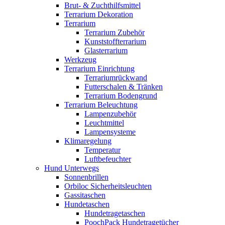
Brut- & Zuchthilfsmittel
Terrarium Dekoration
Terrarium
Terrarium Zubehör
Kunststoffterrarium
Glasterrarium
Werkzeug
Terrarium Einrichtung
Terrariumrückwand
Futterschalen & Tränken
Terrarium Bodengrund
Terrarium Beleuchtung
Lampenzubehör
Leuchtmittel
Lampensysteme
Klimaregelung
Temperatur
Luftbefeuchter
Hund Unterwegs
Sonnenbrillen
Orbiloc Sicherheitsleuchten
Gassitaschen
Hundetaschen
Hundetragetaschen
PoochPack Hundetragetücher