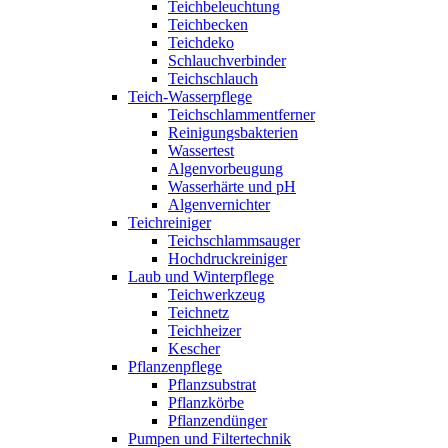
Teichbeleuchtung
Teichbecken
Teichdeko
Schlauchverbinder
Teichschlauch
Teich-Wasserpflege
Teichschlammentferner
Reinigungsbakterien
Wassertest
Algenvorbeugung
Wasserhärte und pH
Algenvernichter
Teichreiniger
Teichschlammsauger
Hochdruckreiniger
Laub und Winterpflege
Teichwerkzeug
Teichnetz
Teichheizer
Kescher
Pflanzenpflege
Pflanzsubstrat
Pflanzkörbe
Pflanzendünger
Pumpen und Filtertechnik