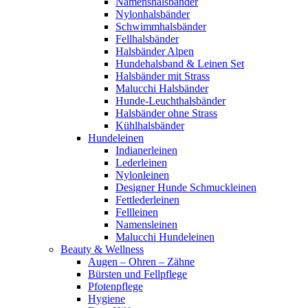
Namenshalsbänder
Nylonhalsbänder
Schwimmhalsbänder
Fellhalsbänder
Halsbänder Alpen
Hundehalsband & Leinen Set
Halsbänder mit Strass
Malucchi Halsbänder
Hunde-Leuchthalsbänder
Halsbänder ohne Strass
Kühlhalsbänder
Hundeleinen
Indianerleinen
Lederleinen
Nylonleinen
Designer Hunde Schmuckleinen
Fettlederleinen
Fellleinen
Namensleinen
Malucchi Hundeleinen
Beauty & Wellness
Augen – Ohren – Zähne
Bürsten und Fellpflege
Pfotenpflege
Hygiene