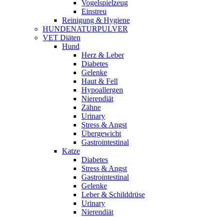
Vogelspielzeug
Einstreu
Reinigung & Hygiene
HUNDENATURPULVER
VET Diäten
Hund
Herz & Leber
Diabetes
Gelenke
Haut & Fell
Hypoallergen
Nierendiät
Zähne
Urinary
Stress & Angst
Übergewicht
Gastrointestinal
Katze
Diabetes
Stress & Angst
Gastrointestinal
Gelenke
Leber & Schilddrüse
Urinary
Nierendiät