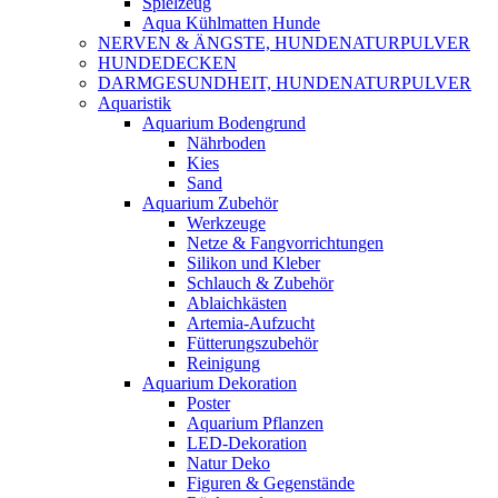
Spielzeug
Aqua Kühlmatten Hunde
NERVEN & ÄNGSTE, HUNDENATURPULVER
HUNDEDECKEN
DARMGESUNDHEIT, HUNDENATURPULVER
Aquaristik
Aquarium Bodengrund
Nährboden
Kies
Sand
Aquarium Zubehör
Werkzeuge
Netze & Fangvorrichtungen
Silikon und Kleber
Schlauch & Zubehör
Ablaichkästen
Artemia-Aufzucht
Fütterungszubehör
Reinigung
Aquarium Dekoration
Poster
Aquarium Pflanzen
LED-Dekoration
Natur Deko
Figuren & Gegenstände