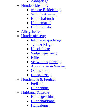
Zahnpflege
Hundebekleidung
weitere Bekleidung
Sicherheitsweste
Hundehalstuch
Hundemantel
Hundeschuhe
Alltagshelfer
Hundespielzeug
Intelligenzspielzeug
Taue & Ringe
Kuscheltiere
Welpenspielzeug
Bälle
Schwimmspielzeug
Apportieren & Werfen
Quietschies
Kauspielzeug
Hundehütte & Freilauf
Freilauf
Hundehütte
Halsband & Leine
Hundegeschirr
Hundehalsband
Hundeleine