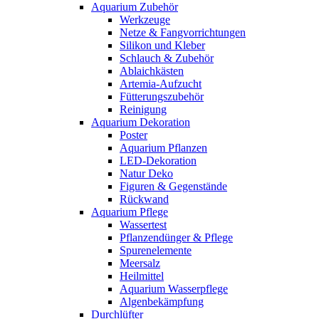
Aquarium Zubehör
Werkzeuge
Netze & Fangvorrichtungen
Silikon und Kleber
Schlauch & Zubehör
Ablaichkästen
Artemia-Aufzucht
Fütterungszubehör
Reinigung
Aquarium Dekoration
Poster
Aquarium Pflanzen
LED-Dekoration
Natur Deko
Figuren & Gegenstände
Rückwand
Aquarium Pflege
Wassertest
Pflanzendünger & Pflege
Spurenelemente
Meersalz
Heilmittel
Aquarium Wasserpflege
Algenbekämpfung
Durchlüfter