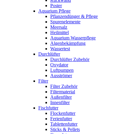
Rückwand
Poster
Aquarium Pflege
Pflanzendünger & Pflege
Spurenelemente
Meersalz
Heilmittel
Aquarium Wasserpflege
Algenbekämpfung
Wassertest
Durchlüfter
Durchlüfter Zubehör
Oxydator
Luftpumpen
Ausströmer
Filter
Filter Zubehör
Filtermaterial
Außenfilter
Innenfilter
Fischfutter
Flockenfutter
Ferienfutter
Tablettenfutter
Sticks & Pellets