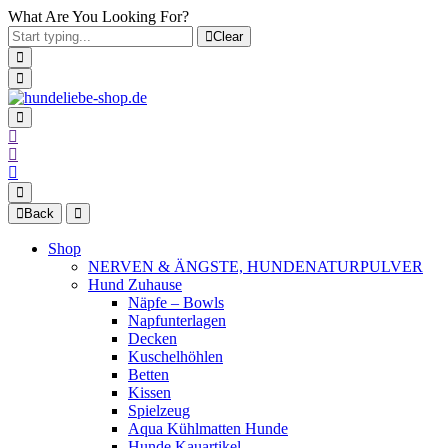
What Are You Looking For?
Clear
Back
Shop
NERVEN & ÄNGSTE, HUNDENATURPULVER
Hund Zuhause
Näpfe – Bowls
Napfunterlagen
Decken
Kuschelhöhlen
Betten
Kissen
Spielzeug
Aqua Kühlmatten Hunde
Hunde Kauartikel