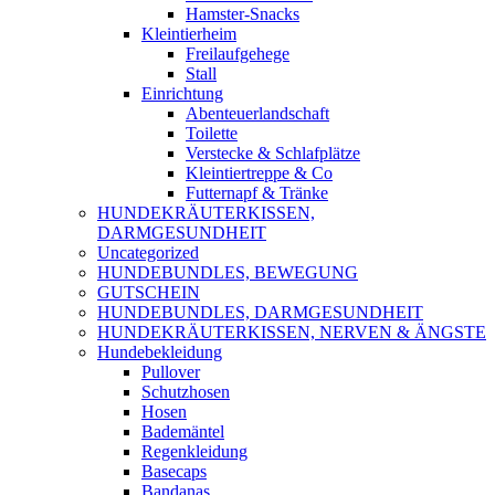
Hamster-Snacks
Kleintierheim
Freilaufgehege
Stall
Einrichtung
Abenteuerlandschaft
Toilette
Verstecke & Schlafplätze
Kleintiertreppe & Co
Futternapf & Tränke
HUNDEKRÄUTERKISSEN,
DARMGESUNDHEIT
Uncategorized
HUNDEBUNDLES, BEWEGUNG
GUTSCHEIN
HUNDEBUNDLES, DARMGESUNDHEIT
HUNDEKRÄUTERKISSEN, NERVEN & ÄNGSTE
Hundebekleidung
Pullover
Schutzhosen
Hosen
Bademäntel
Regenkleidung
Basecaps
Bandanas