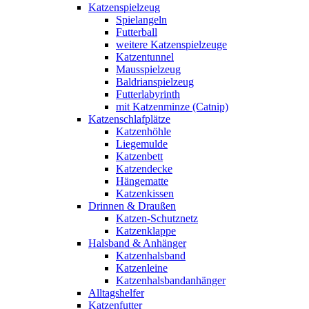
Katzenspielzeug
Spielangeln
Futterball
weitere Katzenspielzeuge
Katzentunnel
Mausspielzeug
Baldrianspielzeug
Futterlabyrinth
mit Katzenminze (Catnip)
Katzenschlafplätze
Katzenhöhle
Liegemulde
Katzenbett
Katzendecke
Hängematte
Katzenkissen
Drinnen & Draußen
Katzen-Schutznetz
Katzenklappe
Halsband & Anhänger
Katzenhalsband
Katzenleine
Katzenhalsbandanhänger
Alltagshelfer
Katzenfutter