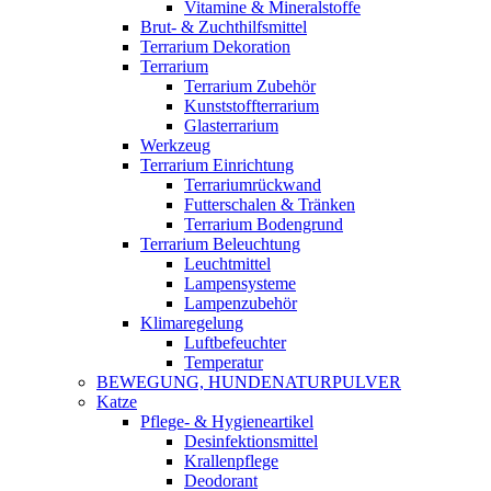
Vitamine & Mineralstoffe
Brut- & Zuchthilfsmittel
Terrarium Dekoration
Terrarium
Terrarium Zubehör
Kunststoffterrarium
Glasterrarium
Werkzeug
Terrarium Einrichtung
Terrariumrückwand
Futterschalen & Tränken
Terrarium Bodengrund
Terrarium Beleuchtung
Leuchtmittel
Lampensysteme
Lampenzubehör
Klimaregelung
Luftbefeuchter
Temperatur
BEWEGUNG, HUNDENATURPULVER
Katze
Pflege- & Hygieneartikel
Desinfektionsmittel
Krallenpflege
Deodorant