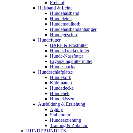
Freilauf
Halsband & Leine
Hundehalsband
Hundeleine
Hundemaulkorb
Hundehalsbandanhänger
Hundegeschirr
Hundefutter
BARF & Frostfutter
Hunde-Trockenfutter
Hunde-Nassfutter
Ergänzungsfuttermittel
Hundesnacks
Hundeschlafplätze
Hundekorb
Kühlmatten
Hundedecke
Hundebett
Hundekissen
Ausbildung & Erziehung
Agility
Stubenrein
Hundeerziehung
Training & Zubehör
HUNDEBUNDLES