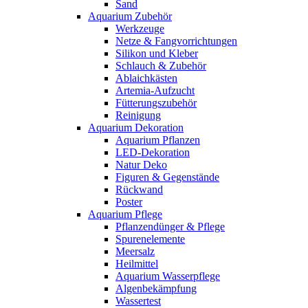
Sand
Aquarium Zubehör
Werkzeuge
Netze & Fangvorrichtungen
Silikon und Kleber
Schlauch & Zubehör
Ablaichkästen
Artemia-Aufzucht
Fütterungszubehör
Reinigung
Aquarium Dekoration
Aquarium Pflanzen
LED-Dekoration
Natur Deko
Figuren & Gegenstände
Rückwand
Poster
Aquarium Pflege
Pflanzendünger & Pflege
Spurenelemente
Meersalz
Heilmittel
Aquarium Wasserpflege
Algenbekämpfung
Wassertest