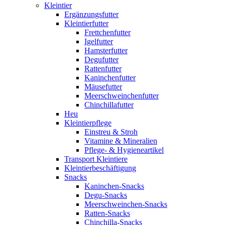
Kleintier
Ergänzungsfutter
Kleintierfutter
Frettchenfutter
Igelfutter
Hamsterfutter
Degufutter
Rattenfutter
Kaninchenfutter
Mäusefutter
Meerschweinchenfutter
Chinchillafutter
Heu
Kleintierpflege
Einstreu & Stroh
Vitamine & Mineralien
Pflege- & Hygieneartikel
Transport Kleintiere
Kleintierbeschäftigung
Snacks
Kaninchen-Snacks
Degu-Snacks
Meerschweinchen-Snacks
Ratten-Snacks
Chinchilla-Snacks