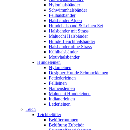
Nylonhalsbänder
Schwimmhalsbänder
Fellhalsbänder
Halsbänder Alpen
Hundehalsband & Leinen Set
Halsbänder mit Strass
Malucchi Halsbänder
Hunde-Leuchthalsbänder
Halsbänder ohne Strass
Kühlhalsbänder
Motivhalsbänder
Hundeleinen
Nylonleinen
Designer Hunde Schmuckleinen
Fettlederleinen
Fellleinen
Namensleinen
Malucchi Hundeleinen
Indianerleinen
Lederleinen
Teich
Teichbelüfter
Belüfterpumpen
Belüftung Zubehör