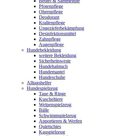
Beutel & Sammeltüte
Pfotenpflege
Ohrenpflege
Deodorant
Krallenpflege
Ungezieferbekämpfung
Desinfektionsmittel
Zahnpflege
Augenpflege
Hundebekleidung
weitere Bekleidung
Sicherheitsweste
Hundehalstuch
Hundemantel
Hundeschuhe
Alltagshelfer
Hundespielzeug
Taue & Ringe
Kuscheltiere
Welpenspielzeug
Bälle
Schwimmspielzeug
Apportieren & Werfen
Quietschies
Kauspielzeug