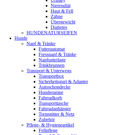
Urinary
Nierendiät
Haut & Fell
Zähne
Übergewicht
Diabetes
HUNDENATURSEIFEN
Hunde
Napf & Tränke
Futterautomat
Fressnapf & Tränke
Napfunterlage
Trinkbrunnen
Transport & Unterwegs
Transportbox
Sicherheitsgurt & Adapter
Autoschondecke
Hunderampe
Fahrradkorb
Transporttasche
Fahrradanhänger
Trenngitter & Netz
Zubehör
Pflege- & Hygieneartikel
Fellpflege