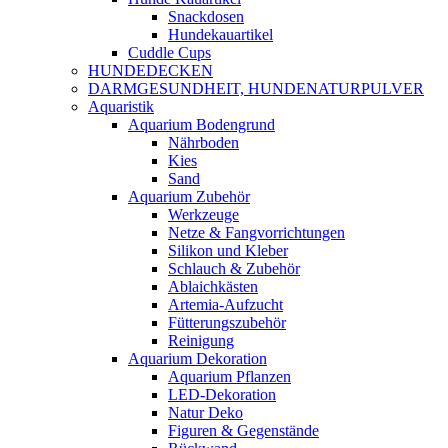
Snackdosen
Hundekauartikel
Cuddle Cups
HUNDEDECKEN
DARMGESUNDHEIT, HUNDENATURPULVER
Aquaristik
Aquarium Bodengrund
Nährboden
Kies
Sand
Aquarium Zubehör
Werkzeuge
Netze & Fangvorrichtungen
Silikon und Kleber
Schlauch & Zubehör
Ablaichkästen
Artemia-Aufzucht
Fütterungszubehör
Reinigung
Aquarium Dekoration
Aquarium Pflanzen
LED-Dekoration
Natur Deko
Figuren & Gegenstände