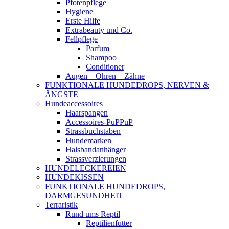
Pfotenpflege
Hygiene
Erste Hilfe
Extrabeauty und Co.
Fellpflege
Parfum
Shampoo
Conditioner
Augen – Ohren – Zähne
FUNKTIONALE HUNDEDROPS, NERVEN &
ÄNGSTE
Hundeaccessoires
Haarspangen
Accessoires-PuPPuP
Strassbuchstaben
Hundemarken
Halsbandanhänger
Strassverzierungen
HUNDELECKEREIEN
HUNDEKISSEN
FUNKTIONALE HUNDEDROPS,
DARMGESUNDHEIT
Terraristik
Rund ums Reptil
Reptilienfutter