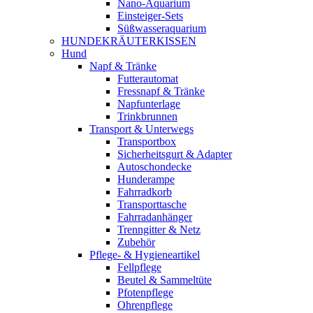
Nano-Aquarium
Einsteiger-Sets
Süßwasseraquarium
HUNDEKRÄUTERKISSEN
Hund
Napf & Tränke
Futterautomat
Fressnapf & Tränke
Napfunterlage
Trinkbrunnen
Transport & Unterwegs
Transportbox
Sicherheitsgurt & Adapter
Autoschondecke
Hunderampe
Fahrradkorb
Transporttasche
Fahrradanhänger
Trenngitter & Netz
Zubehör
Pflege- & Hygieneartikel
Fellpflege
Beutel & Sammeltüte
Pfotenpflege
Ohrenpflege