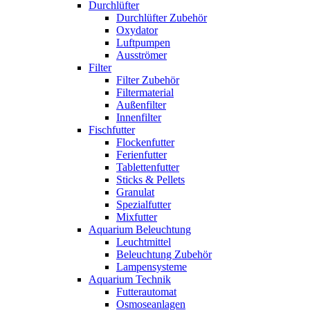
Durchlüfter
Durchlüfter Zubehör
Oxydator
Luftpumpen
Ausströmer
Filter
Filter Zubehör
Filtermaterial
Außenfilter
Innenfilter
Fischfutter
Flockenfutter
Ferienfutter
Tablettenfutter
Sticks & Pellets
Granulat
Spezialfutter
Mixfutter
Aquarium Beleuchtung
Leuchtmittel
Beleuchtung Zubehör
Lampensysteme
Aquarium Technik
Futterautomat
Osmoseanlagen