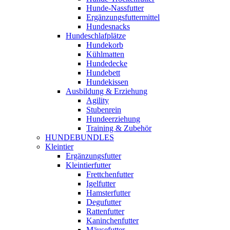
Hunde-Nassfutter
Ergänzungsfuttermittel
Hundesnacks
Hundeschlafplätze
Hundekorb
Kühlmatten
Hundedecke
Hundebett
Hundekissen
Ausbildung & Erziehung
Agility
Stubenrein
Hundeerziehung
Training & Zubehör
HUNDEBUNDLES
Kleintier
Ergänzungsfutter
Kleintierfutter
Frettchenfutter
Igelfutter
Hamsterfutter
Degufutter
Rattenfutter
Kaninchenfutter
Mäusefutter