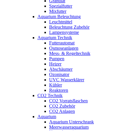
Granulat
Spezialfutter
Mixfutter
Aquarium Beleuchtung
Leuchtmittel
Beleuchtung Zubehör
Lampensysteme
Aquarium Technik
Futterautomat
Osmoseanlagen
Mess- & Regeltechnik
Pumpen
Heizer
Abschäumer
Ozonisator
UVC Wasserklärer
Kühler
Reaktoren
CO2 Technik
CO2 Vorratsflaschen
CO2 Zubehör
CO2 Anlagen
Aquarium
Aquarium Unterschrank
Meerwasseraquarium