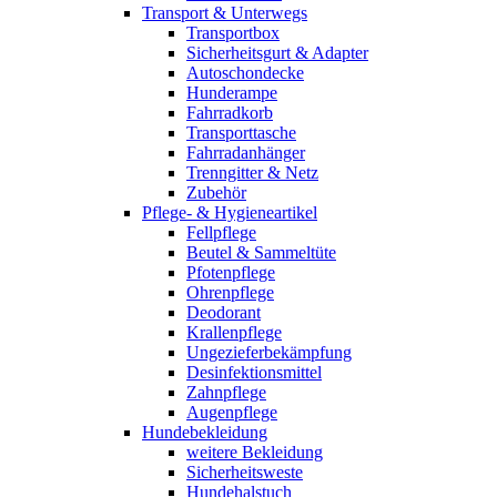
Transport & Unterwegs
Transportbox
Sicherheitsgurt & Adapter
Autoschondecke
Hunderampe
Fahrradkorb
Transporttasche
Fahrradanhänger
Trenngitter & Netz
Zubehör
Pflege- & Hygieneartikel
Fellpflege
Beutel & Sammeltüte
Pfotenpflege
Ohrenpflege
Deodorant
Krallenpflege
Ungezieferbekämpfung
Desinfektionsmittel
Zahnpflege
Augenpflege
Hundebekleidung
weitere Bekleidung
Sicherheitsweste
Hundehalstuch