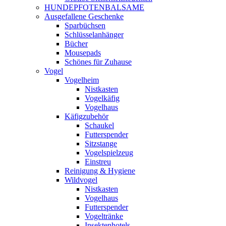
HUNDEPFOTENBALSAME
Ausgefallene Geschenke
Sparbüchsen
Schlüsselanhänger
Bücher
Mousepads
Schönes für Zuhause
Vogel
Vogelheim
Nistkasten
Vogelkäfig
Vogelhaus
Käfigzubehör
Schaukel
Futterspender
Sitzstange
Vogelspielzeug
Einstreu
Reinigung & Hygiene
Wildvogel
Nistkasten
Vogelhaus
Futterspender
Vogeltränke
Insektenhotels