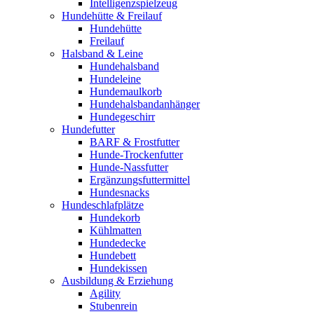
Intelligenzspielzeug
Hundehütte & Freilauf
Hundehütte
Freilauf
Halsband & Leine
Hundehalsband
Hundeleine
Hundemaulkorb
Hundehalsbandanhänger
Hundegeschirr
Hundefutter
BARF & Frostfutter
Hunde-Trockenfutter
Hunde-Nassfutter
Ergänzungsfuttermittel
Hundesnacks
Hundeschlafplätze
Hundekorb
Kühlmatten
Hundedecke
Hundebett
Hundekissen
Ausbildung & Erziehung
Agility
Stubenrein