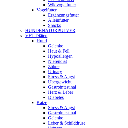
Wildvogelfutter
Vogelfutter
Ergänzungsfutter
Alleinfutter
Snacks
HUNDENATURPULVER
VET Diäten
Hund
Gelenke
Haut & Fell
Hypoallergen
Nierendiät
Zähne
Urinary
Stress & Angst
Übergewicht
Gastrointestinal
Herz & Leber
Diabetes
Katze
Stress & Angst
Gastrointestinal
Gelenke
Leber & Schilddrüse