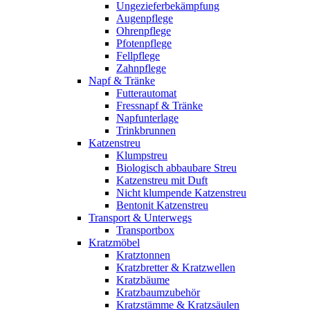
Ungezieferbekämpfung
Augenpflege
Ohrenpflege
Pfotenpflege
Fellpflege
Zahnpflege
Napf & Tränke
Futterautomat
Fressnapf & Tränke
Napfunterlage
Trinkbrunnen
Katzenstreu
Klumpstreu
Biologisch abbaubare Streu
Katzenstreu mit Duft
Nicht klumpende Katzenstreu
Bentonit Katzenstreu
Transport & Unterwegs
Transportbox
Kratzmöbel
Kratztonnen
Kratzbretter & Kratzwellen
Kratzbäume
Kratzbaumzubehör
Kratzstämme & Kratzsäulen