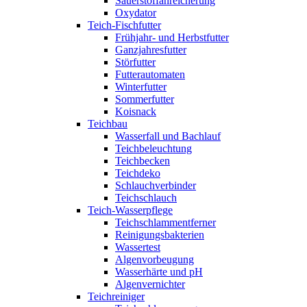
Sauerstoffanreicherung
Oxydator
Teich-Fischfutter
Frühjahr- und Herbstfutter
Ganzjahresfutter
Störfutter
Futterautomaten
Winterfutter
Sommerfutter
Koisnack
Teichbau
Wasserfall und Bachlauf
Teichbeleuchtung
Teichbecken
Teichdeko
Schlauchverbinder
Teichschlauch
Teich-Wasserpflege
Teichschlammentferner
Reinigungsbakterien
Wassertest
Algenvorbeugung
Wasserhärte und pH
Algenvernichter
Teichreiniger