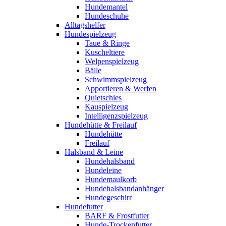
Hundemantel
Hundeschuhe
Alltagshelfer
Hundespielzeug
Taue & Ringe
Kuscheltiere
Welpenspielzeug
Bälle
Schwimmspielzeug
Apportieren & Werfen
Quietschies
Kauspielzeug
Intelligenzspielzeug
Hundehütte & Freilauf
Hundehütte
Freilauf
Halsband & Leine
Hundehalsband
Hundeleine
Hundemaulkorb
Hundehalsbandanhänger
Hundegeschirr
Hundefutter
BARF & Frostfutter
Hunde-Trockenfutter