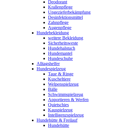
Deodorant
Krallenpflege
Ungezieferbekämpfung
Desinfektionsmittel
Zahnpflege
Augenpflege
Hundebekleidung
weitere Bekleidung
Sicherheitsweste
Hundehalstuch
Hundemantel
Hundeschuhe
Alltagshelfer
Hundespielzeug
Taue & Ringe
Kuscheltiere
Welpenspielzeug
Bälle
Schwimmspielzeug
Apportieren & Werfen
Quietschies
Kauspielzeug
Intelligenzspielzeug
Hundehütte & Freilauf
Hundehütte