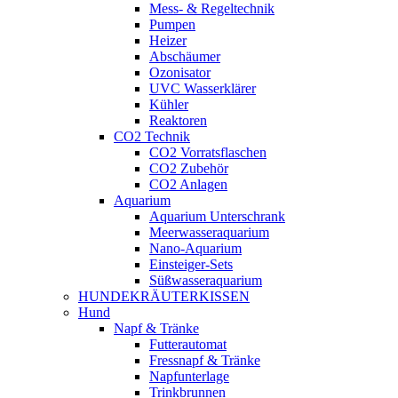
Mess- & Regeltechnik
Pumpen
Heizer
Abschäumer
Ozonisator
UVC Wasserklärer
Kühler
Reaktoren
CO2 Technik
CO2 Vorratsflaschen
CO2 Zubehör
CO2 Anlagen
Aquarium
Aquarium Unterschrank
Meerwasseraquarium
Nano-Aquarium
Einsteiger-Sets
Süßwasseraquarium
HUNDEKRÄUTERKISSEN
Hund
Napf & Tränke
Futterautomat
Fressnapf & Tränke
Napfunterlage
Trinkbrunnen