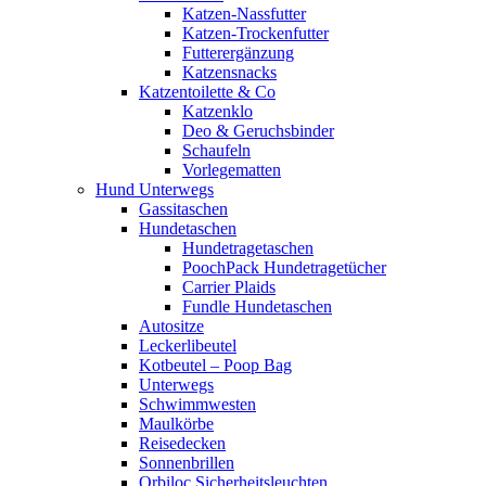
Katzen-Nassfutter
Katzen-Trockenfutter
Futterergänzung
Katzensnacks
Katzentoilette & Co
Katzenklo
Deo & Geruchsbinder
Schaufeln
Vorlegematten
Hund Unterwegs
Gassitaschen
Hundetaschen
Hundetragetaschen
PoochPack Hundetragetücher
Carrier Plaids
Fundle Hundetaschen
Autositze
Leckerlibeutel
Kotbeutel – Poop Bag
Unterwegs
Schwimmwesten
Maulkörbe
Reisedecken
Sonnenbrillen
Orbiloc Sicherheitsleuchten