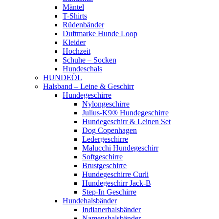
Mäntel
T-Shirts
Rüdenbänder
Duftmarke Hunde Loop
Kleider
Hochzeit
Schuhe – Socken
Hundeschals
HUNDEÖL
Halsband – Leine & Geschirr
Hundegeschirre
Nylongeschirre
Julius-K9® Hundegeschirre
Hundegeschirr & Leinen Set
Dog Copenhagen
Ledergeschirre
Malucchi Hundegeschirr
Softgeschirre
Brustgeschirre
Hundegeschirre Curli
Hundegeschirr Jack-B
Step-In Geschirre
Hundehalsbänder
Indianerhalsbänder
Namenshalsbänder