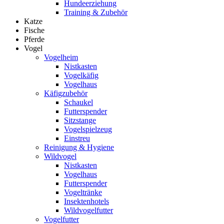
Hundeerziehung
Training & Zubehör
Katze
Fische
Pferde
Vogel
Vogelheim
Nistkasten
Vogelkäfig
Vogelhaus
Käfigzubehör
Schaukel
Futterspender
Sitzstange
Vogelspielzeug
Einstreu
Reinigung & Hygiene
Wildvogel
Nistkasten
Vogelhaus
Futterspender
Vogeltränke
Insektenhotels
Wildvogelfutter
Vogelfutter