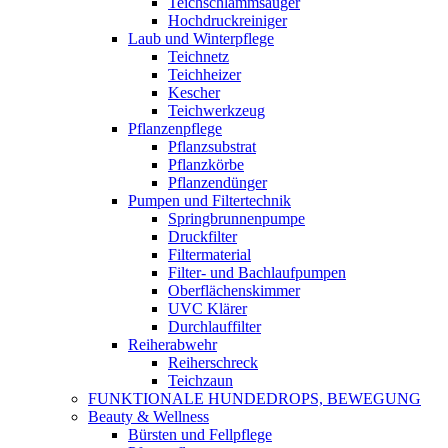
Teichschlammsauger
Hochdruckreiniger
Laub und Winterpflege
Teichnetz
Teichheizer
Kescher
Teichwerkzeug
Pflanzenpflege
Pflanzsubstrat
Pflanzkörbe
Pflanzendünger
Pumpen und Filtertechnik
Springbrunnenpumpe
Druckfilter
Filtermaterial
Filter- und Bachlaufpumpen
Oberflächenskimmer
UVC Klärer
Durchlauffilter
Reiherabwehr
Reiherschreck
Teichzaun
FUNKTIONALE HUNDEDROPS, BEWEGUNG
Beauty & Wellness
Bürsten und Fellpflege