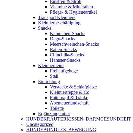
Einstreu & Stroh
Vitamine & Mineralien
Pflege- & Hygieneartikel
Transport Kleintiere
Kleintierbeschäftigung
Snacks
Kaninchen-Snacks
Degu-Snacks
Meerschweinchen-Snacks
Ratten-Snacks
Chinchilla-Snacks
Hamster-Snacks
Kleintierheim
Freilaufgehege
Stall
Einrichtung
Verstecke & Schlafplätze
Kleintiertreppe & Co
Futternapf & Tränke
Abenteuerlandschaft
Toilette
Ergänzungsfutter
HUNDEKRÄUTERKISSEN, DARMGESUNDHEIT
Uncategorized
HUNDEBUNDLES, BEWEGUNG