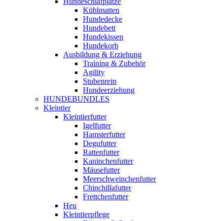
Hundeschlafplätze
Kühlmatten
Hundedecke
Hundebett
Hundekissen
Hundekorb
Ausbildung & Erziehung
Training & Zubehör
Agility
Stubenrein
Hundeerziehung
HUNDEBUNDLES
Kleintier
Kleintierfutter
Igelfutter
Hamsterfutter
Degufutter
Rattenfutter
Kaninchenfutter
Mäusefutter
Meerschweinchenfutter
Chinchillafutter
Frettchenfutter
Heu
Kleintierpflege