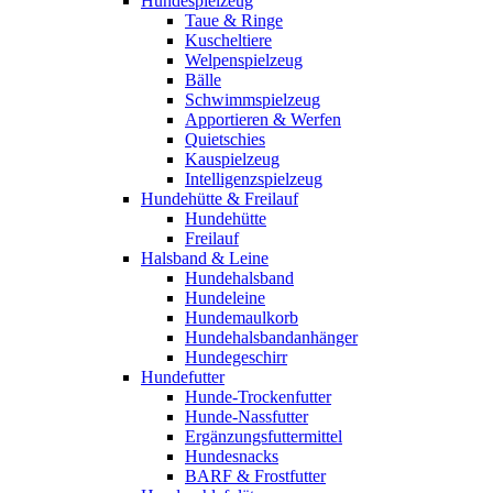
Hundespielzeug
Taue & Ringe
Kuscheltiere
Welpenspielzeug
Bälle
Schwimmspielzeug
Apportieren & Werfen
Quietschies
Kauspielzeug
Intelligenzspielzeug
Hundehütte & Freilauf
Hundehütte
Freilauf
Halsband & Leine
Hundehalsband
Hundeleine
Hundemaulkorb
Hundehalsbandanhänger
Hundegeschirr
Hundefutter
Hunde-Trockenfutter
Hunde-Nassfutter
Ergänzungsfuttermittel
Hundesnacks
BARF & Frostfutter