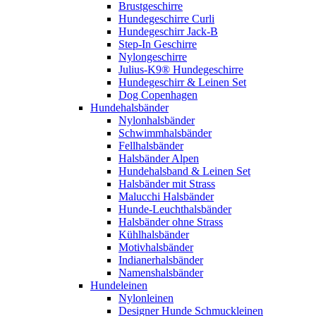
Brustgeschirre
Hundegeschirre Curli
Hundegeschirr Jack-B
Step-In Geschirre
Nylongeschirre
Julius-K9® Hundegeschirre
Hundegeschirr & Leinen Set
Dog Copenhagen
Hundehalsbänder
Nylonhalsbänder
Schwimmhalsbänder
Fellhalsbänder
Halsbänder Alpen
Hundehalsband & Leinen Set
Halsbänder mit Strass
Malucchi Halsbänder
Hunde-Leuchthalsbänder
Halsbänder ohne Strass
Kühlhalsbänder
Motivhalsbänder
Indianerhalsbänder
Namenshalsbänder
Hundeleinen
Nylonleinen
Designer Hunde Schmuckleinen