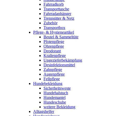
Fahrradkorb
Transporttasche
Fahrradanhänger
Trenngitter & Netz
Zubehör
Transportbox
Pflege- & Hygieneartikel
Beutel & Sammeltüte
Pfotenpflege
Ohrenpflege
Deodorant
Krallenpflege
Ungezieferbekämpfung
Desinfektionsmittel
Zahnpflege
Augenpflege
Fellpflege
Hundebekleidung
Sicherheitsweste
Hundehalstuch
Hundemantel
Hundeschuhe
weitere Bekleidung
Alltagshelfer