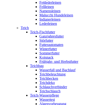
Fettlederleinen
Fellleinen
Namensleinen
Malucchi Hundeleinen
Indianerleinen
Lederleinen
Teich
Teich-Fischfutter
Ganzjahresfutter
Störfutter
Futterautomaten
Winterfutter
Sommerfutter
Koisnack
Frühjahr- und Herbstfutter
Teichbau
Wasserfall und Bachlauf
Teichbeleuchtung
Teichbecken
Teichdeko
Schlauchverbinder
Teichschlauch
Teich-Wasserpflege
Wassertest
Algenvorbeugung