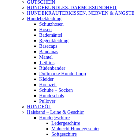
GUTSCHEIN
HUNDEBUNDLES, DARMGESUNDHEIT
HUNDEKRÄUTERKISSEN, NERVEN & ÄNGSTE
Hundebekleidung
Schutzhosen
Hosen
Bademäntel
Regenkleidung
Basecaps
Bandanas
Mäntel
T-Shirts
Rüdenbänder
Duftmarke Hunde Loop
Kleider
Hochzeit
Schuhe – Socken
Hundeschals
Pullover
HUNDEÖL
Halsband – Leine & Geschirr
Hundegeschirre
Ledergeschirre
Malucchi Hundegeschirr
Softgeschirre