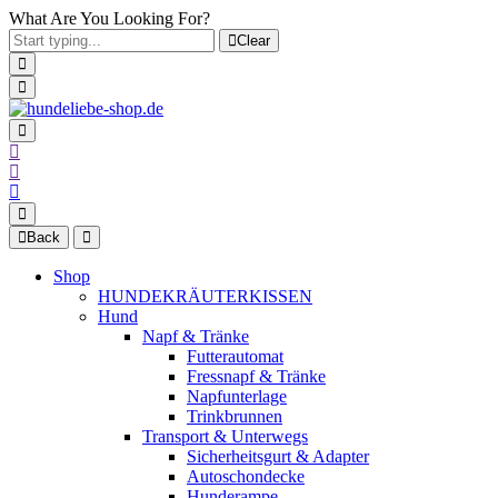
What Are You Looking For?
Clear
Back
Shop
HUNDEKRÄUTERKISSEN
Hund
Napf & Tränke
Futterautomat
Fressnapf & Tränke
Napfunterlage
Trinkbrunnen
Transport & Unterwegs
Sicherheitsgurt & Adapter
Autoschondecke
Hunderampe