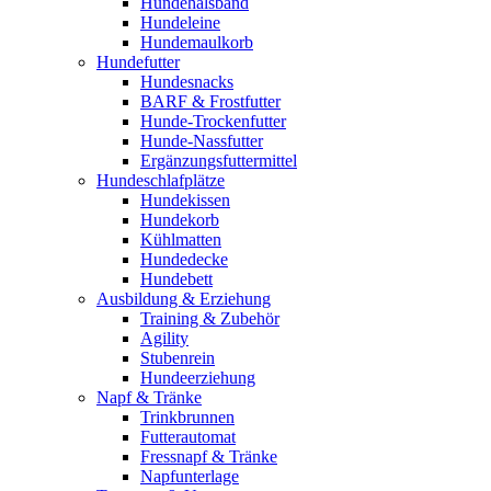
Hundehalsband
Hundeleine
Hundemaulkorb
Hundefutter
Hundesnacks
BARF & Frostfutter
Hunde-Trockenfutter
Hunde-Nassfutter
Ergänzungsfuttermittel
Hundeschlafplätze
Hundekissen
Hundekorb
Kühlmatten
Hundedecke
Hundebett
Ausbildung & Erziehung
Training & Zubehör
Agility
Stubenrein
Hundeerziehung
Napf & Tränke
Trinkbrunnen
Futterautomat
Fressnapf & Tränke
Napfunterlage