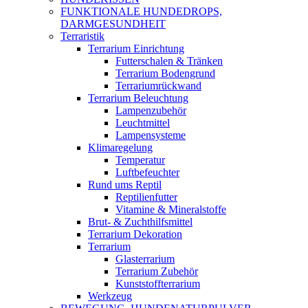
FUNKTIONALE HUNDEDROPS,
DARMGESUNDHEIT
Terraristik
Terrarium Einrichtung
Futterschalen & Tränken
Terrarium Bodengrund
Terrariumrückwand
Terrarium Beleuchtung
Lampenzubehör
Leuchtmittel
Lampensysteme
Klimaregelung
Temperatur
Luftbefeuchter
Rund ums Reptil
Reptilienfutter
Vitamine & Mineralstoffe
Brut- & Zuchthilfsmittel
Terrarium Dekoration
Terrarium
Glasterrarium
Terrarium Zubehör
Kunststoffterrarium
Werkzeug