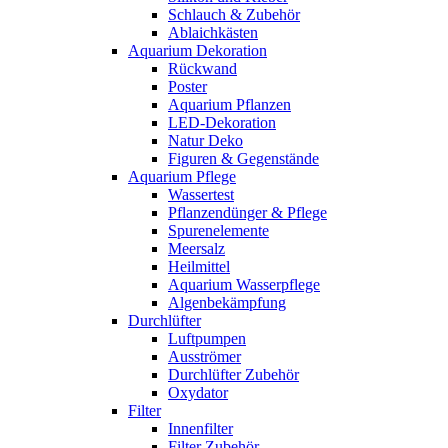
Schlauch & Zubehör
Ablaichkästen
Aquarium Dekoration
Rückwand
Poster
Aquarium Pflanzen
LED-Dekoration
Natur Deko
Figuren & Gegenstände
Aquarium Pflege
Wassertest
Pflanzendünger & Pflege
Spurenelemente
Meersalz
Heilmittel
Aquarium Wasserpflege
Algenbekämpfung
Durchlüfter
Luftpumpen
Ausströmer
Durchlüfter Zubehör
Oxydator
Filter
Innenfilter
Filter Zubehör