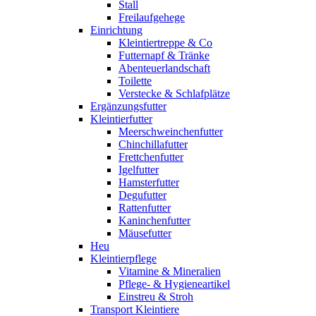
Stall
Freilaufgehege
Einrichtung
Kleintiertreppe & Co
Futternapf & Tränke
Abenteuerlandschaft
Toilette
Verstecke & Schlafplätze
Ergänzungsfutter
Kleintierfutter
Meerschweinchenfutter
Chinchillafutter
Frettchenfutter
Igelfutter
Hamsterfutter
Degufutter
Rattenfutter
Kaninchenfutter
Mäusefutter
Heu
Kleintierpflege
Vitamine & Mineralien
Pflege- & Hygieneartikel
Einstreu & Stroh
Transport Kleintiere