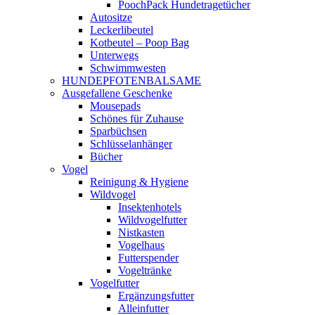
PoochPack Hundetragetücher
Autositze
Leckerlibeutel
Kotbeutel – Poop Bag
Unterwegs
Schwimmwesten
HUNDEPFOTENBALSAME
Ausgefallene Geschenke
Mousepads
Schönes für Zuhause
Sparbüchsen
Schlüsselanhänger
Bücher
Vogel
Reinigung & Hygiene
Wildvogel
Insektenhotels
Wildvogelfutter
Nistkasten
Vogelhaus
Futterspender
Vogeltränke
Vogelfutter
Ergänzungsfutter
Alleinfutter