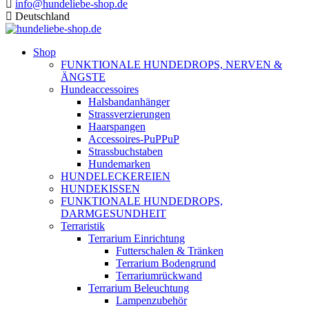
info@hundeliebe-shop.de
Deutschland
Shop
FUNKTIONALE HUNDEDROPS, NERVEN &
ÄNGSTE
Hundeaccessoires
Halsbandanhänger
Strassverzierungen
Haarspangen
Accessoires-PuPPuP
Strassbuchstaben
Hundemarken
HUNDELECKEREIEN
HUNDEKISSEN
FUNKTIONALE HUNDEDROPS,
DARMGESUNDHEIT
Terraristik
Terrarium Einrichtung
Futterschalen & Tränken
Terrarium Bodengrund
Terrariumrückwand
Terrarium Beleuchtung
Lampenzubehör