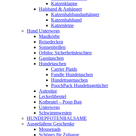
Katzenklappe
Halsband & Anhänger
Katzenhalsbandanhänger
Katzenhalsband
Katzenleine
Hund Unterwegs
Maulkörbe
Reisedecken
Sonnenbrillen
Orbiloc Sicherheitsleuchten
Gassitaschen
Hundetaschen
Carrier Plaids
Fundle Hundetaschen
Hundetragetaschen
PoochPack Hundetragetücher
Autositze
Leckerlibeutel
Kotbeutel – Poop Bag
Unterwegs
Schwimmwesten
HUNDEPFOTENBALSAME
Ausgefallene Geschenke
Mousepads
Schönes für Zuhause