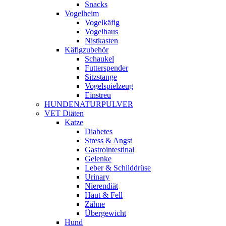
Snacks
Vogelheim
Vogelkäfig
Vogelhaus
Nistkasten
Käfigzubehör
Schaukel
Futterspender
Sitzstange
Vogelspielzeug
Einstreu
HUNDENATURPULVER
VET Diäten
Katze
Diabetes
Stress & Angst
Gastrointestinal
Gelenke
Leber & Schilddrüse
Urinary
Nierendiät
Haut & Fell
Zähne
Übergewicht
Hund