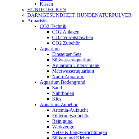
Kissen
HUNDEDECKEN
DARMGESUNDHEIT, HUNDENATURPULVER
Aquaristik
CO2 Technik
CO2 Anlagen
CO2 Vorratsflaschen
CO2 Zubehör
Aquarium
Einsteiger-Sets
Süßwasseraquarium
Aquarium Unterschrank
Meerwasseraquarium
Nano-Aquarium
Aquarium Bodengrund
Sand
Nährboden
Kies
Aquarium Zubehör
Artemia-Aufzucht
Fütterungszubehör
Reinigung
Werkzeuge
Netze & Fangvorrichtungen
Silikon und Kleber