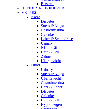
Einstreu
HUNDENATURPULVER
VET Diäten
Katze
Diabetes
Stress & Angst
Gastrointestinal
Gelenke
Leber & Schilddrüse
Urinary
Nierendiät
Haut & Fell
Zähne
Übergewicht
Hund
Urinary
Stress & Angst
Übergewicht
Gastrointestinal
Herz & Leber
Diabetes
Gelenke
Haut & Fell
Hypoallergen
Nierendiät