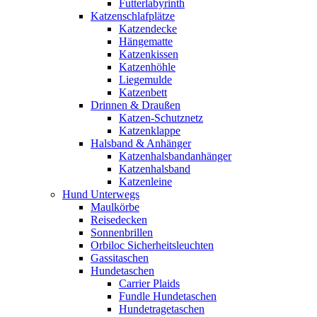
Futterlabyrinth
Katzenschlafplätze
Katzendecke
Hängematte
Katzenkissen
Katzenhöhle
Liegemulde
Katzenbett
Drinnen & Draußen
Katzen-Schutznetz
Katzenklappe
Halsband & Anhänger
Katzenhalsbandanhänger
Katzenhalsband
Katzenleine
Hund Unterwegs
Maulkörbe
Reisedecken
Sonnenbrillen
Orbiloc Sicherheitsleuchten
Gassitaschen
Hundetaschen
Carrier Plaids
Fundle Hundetaschen
Hundetragetaschen