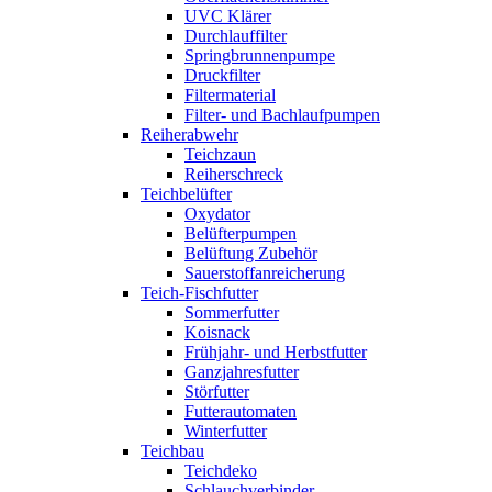
UVC Klärer
Durchlauffilter
Springbrunnenpumpe
Druckfilter
Filtermaterial
Filter- und Bachlaufpumpen
Reiherabwehr
Teichzaun
Reiherschreck
Teichbelüfter
Oxydator
Belüfterpumpen
Belüftung Zubehör
Sauerstoffanreicherung
Teich-Fischfutter
Sommerfutter
Koisnack
Frühjahr- und Herbstfutter
Ganzjahresfutter
Störfutter
Futterautomaten
Winterfutter
Teichbau
Teichdeko
Schlauchverbinder