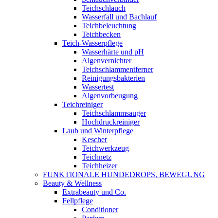
Teichschlauch
Wasserfall und Bachlauf
Teichbeleuchtung
Teichbecken
Teich-Wasserpflege
Wasserhärte und pH
Algenvernichter
Teichschlammentferner
Reinigungsbakterien
Wassertest
Algenvorbeugung
Teichreiniger
Teichschlammsauger
Hochdruckreiniger
Laub und Winterpflege
Kescher
Teichwerkzeug
Teichnetz
Teichheizer
FUNKTIONALE HUNDEDROPS, BEWEGUNG
Beauty & Wellness
Extrabeauty und Co.
Fellpflege
Conditioner