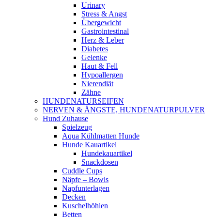
Urinary
Stress & Angst
Übergewicht
Gastrointestinal
Herz & Leber
Diabetes
Gelenke
Haut & Fell
Hypoallergen
Nierendiät
Zähne
HUNDENATURSEIFEN
NERVEN & ÄNGSTE, HUNDENATURPULVER
Hund Zuhause
Spielzeug
Aqua Kühlmatten Hunde
Hunde Kauartikel
Hundekauartikel
Snackdosen
Cuddle Cups
Näpfe – Bowls
Napfunterlagen
Decken
Kuschelhöhlen
Betten