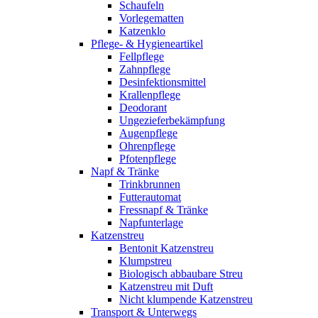
Schaufeln
Vorlegematten
Katzenklo
Pflege- & Hygieneartikel
Fellpflege
Zahnpflege
Desinfektionsmittel
Krallenpflege
Deodorant
Ungezieferbekämpfung
Augenpflege
Ohrenpflege
Pfotenpflege
Napf & Tränke
Trinkbrunnen
Futterautomat
Fressnapf & Tränke
Napfunterlage
Katzenstreu
Bentonit Katzenstreu
Klumpstreu
Biologisch abbaubare Streu
Katzenstreu mit Duft
Nicht klumpende Katzenstreu
Transport & Unterwegs