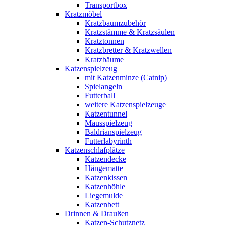
Transportbox
Kratzmöbel
Kratzbaumzubehör
Kratzstämme & Kratzsäulen
Kratztonnen
Kratzbretter & Kratzwellen
Kratzbäume
Katzenspielzeug
mit Katzenminze (Catnip)
Spielangeln
Futterball
weitere Katzenspielzeuge
Katzentunnel
Mausspielzeug
Baldrianspielzeug
Futterlabyrinth
Katzenschlafplätze
Katzendecke
Hängematte
Katzenkissen
Katzenhöhle
Liegemulde
Katzenbett
Drinnen & Draußen
Katzen-Schutznetz