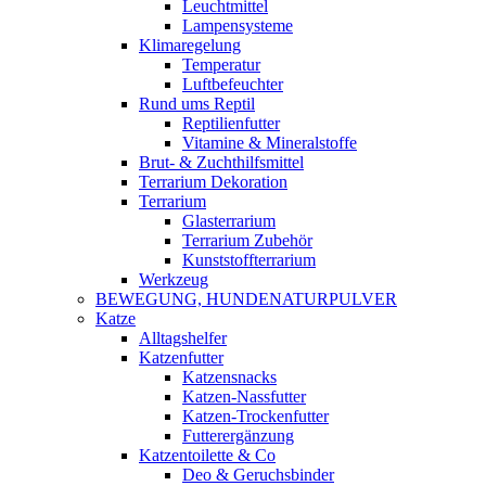
Leuchtmittel
Lampensysteme
Klimaregelung
Temperatur
Luftbefeuchter
Rund ums Reptil
Reptilienfutter
Vitamine & Mineralstoffe
Brut- & Zuchthilfsmittel
Terrarium Dekoration
Terrarium
Glasterrarium
Terrarium Zubehör
Kunststoffterrarium
Werkzeug
BEWEGUNG, HUNDENATURPULVER
Katze
Alltagshelfer
Katzenfutter
Katzensnacks
Katzen-Nassfutter
Katzen-Trockenfutter
Futterergänzung
Katzentoilette & Co
Deo & Geruchsbinder