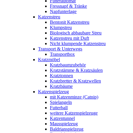
Futterautomat
Fressnapf & Tränke
Napfunterlage
Katzenstreu
Bentonit Katzenstreu
Klumpstreu
Biologisch abbaubare Streu
Katzenstreu mit Duft
Nicht klumpende Katzenstreu
Transport & Unterwegs
Transportbox
Kratzmöbel
Kratzbaumzubehör
Kratzstämme & Kratzsäulen
Kratztonnen
Kratzbretter & Kratzwellen
Kratzbäume
Katzenspielzeug
mit Katzenminze (Catnip)
Spielangeln
Futterball
weitere Katzenspielzeuge
Katzentunnel
Mausspielzeug
Baldrianspielzeug