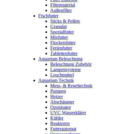
Filtermaterial
Außenfilter
Fischfutter
Sticks & Pellets
Granulat
Spezialfutter
Mixfutter
Flockenfutter
Ferienfutter
Tablettenfutter
Aquarium Beleuchtung
Beleuchtung Zubehör
Lampensysteme
Leuchtmittel
Aquarium Technik
Mess- & Regeltechnik
Pumpen
Heizer
Abschäumer
Ozonisator
UVC Wasserklärer
Kühler
Reaktoren
Futterautomat