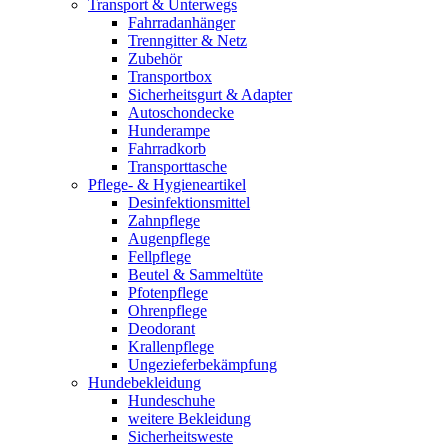
Transport & Unterwegs
Fahrradanhänger
Trenngitter & Netz
Zubehör
Transportbox
Sicherheitsgurt & Adapter
Autoschondecke
Hunderampe
Fahrradkorb
Transporttasche
Pflege- & Hygieneartikel
Desinfektionsmittel
Zahnpflege
Augenpflege
Fellpflege
Beutel & Sammeltüte
Pfotenpflege
Ohrenpflege
Deodorant
Krallenpflege
Ungezieferbekämpfung
Hundebekleidung
Hundeschuhe
weitere Bekleidung
Sicherheitsweste