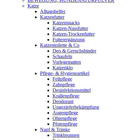
BEWEGUNG, HUNDENATURPULVER
Katze
Alltagshelfer
Katzenfutter
Katzensnacks
Katzen-Nassfutter
Katzen-Trockenfutter
Futterergänzung
Katzentoilette & Co
Deo & Geruchsbinder
Schaufeln
Vorlegematten
Katzenklo
Pflege- & Hygieneartikel
Fellpflege
Zahnpflege
Desinfektionsmittel
Krallenpflege
Deodorant
Ungezieferbekämpfung
Augenpflege
Ohrenpflege
Pfotenpflege
Napf & Tränke
Trinkbrunnen