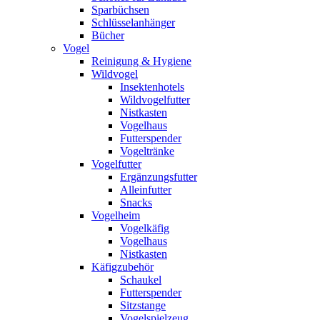
Sparbüchsen
Schlüsselanhänger
Bücher
Vogel
Reinigung & Hygiene
Wildvogel
Insektenhotels
Wildvogelfutter
Nistkasten
Vogelhaus
Futterspender
Vogeltränke
Vogelfutter
Ergänzungsfutter
Alleinfutter
Snacks
Vogelheim
Vogelkäfig
Vogelhaus
Nistkasten
Käfigzubehör
Schaukel
Futterspender
Sitzstange
Vogelspielzeug