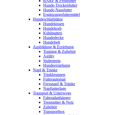
BARF & Frostfutter
Hunde-Trockenfutter
Hunde-Nassfutter
Ergänzungsfuttermittel
Hundeschlafplätze
Hundekissen
Hundekorb
Kühlmatten
Hundedecke
Hundebett
Ausbildung & Erziehung
Training & Zubehör
Agility
Stubenrein
Hundeerziehung
Napf & Tränke
Trinkbrunnen
Futterautomat
Fressnapf & Tränke
Napfunterlage
Transport & Unterwegs
Fahrradanhänger
Trenngitter & Netz
Zubehör
Transportbox