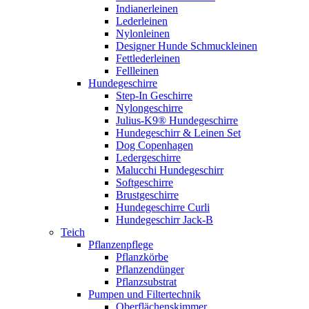
Indianerleinen
Lederleinen
Nylonleinen
Designer Hunde Schmuckleinen
Fettlederleinen
Fellleinen
Hundegeschirre
Step-In Geschirre
Nylongeschirre
Julius-K9® Hundegeschirre
Hundegeschirr & Leinen Set
Dog Copenhagen
Ledergeschirre
Malucchi Hundegeschirr
Softgeschirre
Brustgeschirre
Hundegeschirre Curli
Hundegeschirr Jack-B
Teich
Pflanzenpflege
Pflanzkörbe
Pflanzendünger
Pflanzsubstrat
Pumpen und Filtertechnik
Oberflächenskimmer