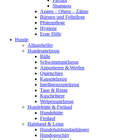
Parfum
Shampoo
Augen – Ohren – Zähne
Bürsten und Fellpflege
Pfotenpflege
Hygiene
Erste Hilfe
Hunde
Alltagshelfer
Hundespielzeug
Bälle
Schwimmspielzeug
Apportieren & Werfen
Quietschies
Kauspielzeug
Intelligenzspielzeug
Taue & Ringe
Kuscheltiere
Welpenspielzeug
Hundehütte & Freilauf
Hundehütte
Freilauf
Halsband & Leine
Hundehalsbandanhänger
Hundegeschirr