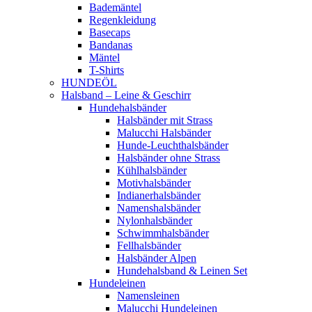
Bademäntel
Regenkleidung
Basecaps
Bandanas
Mäntel
T-Shirts
HUNDEÖL
Halsband – Leine & Geschirr
Hundehalsbänder
Halsbänder mit Strass
Malucchi Halsbänder
Hunde-Leuchthalsbänder
Halsbänder ohne Strass
Kühlhalsbänder
Motivhalsbänder
Indianerhalsbänder
Namenshalsbänder
Nylonhalsbänder
Schwimmhalsbänder
Fellhalsbänder
Halsbänder Alpen
Hundehalsband & Leinen Set
Hundeleinen
Namensleinen
Malucchi Hundeleinen