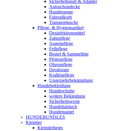
Sicherheitsgurt & Adapter
Autoschondecke
Hunderampe
Fahrradkorb
Transporttasche
Pflege- & Hygieneartikel
Desinfektionsmittel
Zahnpflege
Augenpflege
Fellpflege
Beutel & Sammeltüte
Pfotenpflege
Ohrenpflege
Deodorant
Krallenpflege
Ungezieferbekämpfung
Hundebekleidung
Hundeschuhe
weitere Bekleidung
Sicherheitsweste
Hundehalstuch
Hundemantel
HUNDEBUNDLES
Kleintier
Kleintierheim