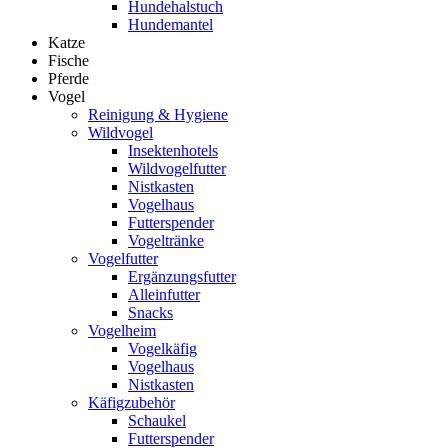
Hundehalstuch
Hundemantel
Katze
Fische
Pferde
Vogel
Reinigung & Hygiene
Wildvogel
Insektenhotels
Wildvogelfutter
Nistkasten
Vogelhaus
Futterspender
Vogeltränke
Vogelfutter
Ergänzungsfutter
Alleinfutter
Snacks
Vogelheim
Vogelkäfig
Vogelhaus
Nistkasten
Käfigzubehör
Schaukel
Futterspender