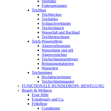
Störfutter
Futterautomaten
Teichbau
Teichbecken
Teichdeko
Schlauchverbinder
Teichschlauch
Wasserfall und Bachlauf
Teichbeleuchtung
Teich-Wasserpflege
Algenvorbeugung
Wasserhärte und pH
Algenvernichter
Teichschlammentferner
Reinigungsbakterien
Wassertest
Teichreiniger
Hochdruckreiniger
Teichschlammsauger
FUNKTIONALE HUNDEDROPS, BEWEGUNG
Beauty & Wellness
Erste Hilfe
Extrabeauty und Co.
Fellpflege
Conditioner