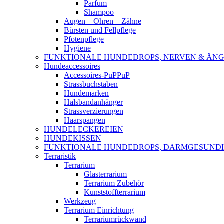
Parfum
Shampoo
Augen – Ohren – Zähne
Bürsten und Fellpflege
Pfotenpflege
Hygiene
FUNKTIONALE HUNDEDROPS, NERVEN & ÄNG
Hundeaccessoires
Accessoires-PuPPuP
Strassbuchstaben
Hundemarken
Halsbandanhänger
Strassverzierungen
Haarspangen
HUNDELECKEREIEN
HUNDEKISSEN
FUNKTIONALE HUNDEDROPS, DARMGESUND
Terraristik
Terrarium
Glasterrarium
Terrarium Zubehör
Kunststoffterrarium
Werkzeug
Terrarium Einrichtung
Terrariumrückwand