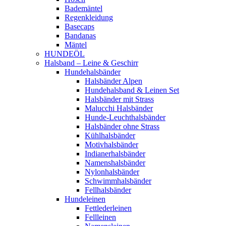
Bademäntel
Regenkleidung
Basecaps
Bandanas
Mäntel
HUNDEÖL
Halsband – Leine & Geschirr
Hundehalsbänder
Halsbänder Alpen
Hundehalsband & Leinen Set
Halsbänder mit Strass
Malucchi Halsbänder
Hunde-Leuchthalsbänder
Halsbänder ohne Strass
Kühlhalsbänder
Motivhalsbänder
Indianerhalsbänder
Namenshalsbänder
Nylonhalsbänder
Schwimmhalsbänder
Fellhalsbänder
Hundeleinen
Fettlederleinen
Fellleinen