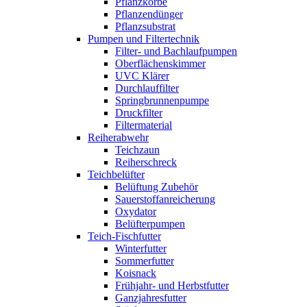
Pflanzkörbe
Pflanzendünger
Pflanzsubstrat
Pumpen und Filtertechnik
Filter- und Bachlaufpumpen
Oberflächenskimmer
UVC Klärer
Durchlauffilter
Springbrunnenpumpe
Druckfilter
Filtermaterial
Reiherabwehr
Teichzaun
Reiherschreck
Teichbelüfter
Belüftung Zubehör
Sauerstoffanreicherung
Oxydator
Belüfterpumpen
Teich-Fischfutter
Winterfutter
Sommerfutter
Koisnack
Frühjahr- und Herbstfutter
Ganzjahresfutter