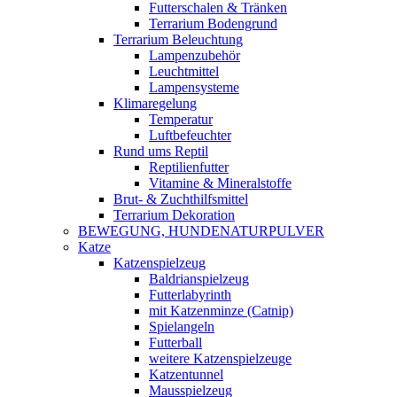
Futterschalen & Tränken
Terrarium Bodengrund
Terrarium Beleuchtung
Lampenzubehör
Leuchtmittel
Lampensysteme
Klimaregelung
Temperatur
Luftbefeuchter
Rund ums Reptil
Reptilienfutter
Vitamine & Mineralstoffe
Brut- & Zuchthilfsmittel
Terrarium Dekoration
BEWEGUNG, HUNDENATURPULVER
Katze
Katzenspielzeug
Baldrianspielzeug
Futterlabyrinth
mit Katzenminze (Catnip)
Spielangeln
Futterball
weitere Katzenspielzeuge
Katzentunnel
Mausspielzeug