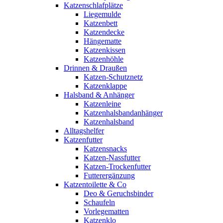
Katzenschlafplätze
Liegemulde
Katzenbett
Katzendecke
Hängematte
Katzenkissen
Katzenhöhle
Drinnen & Draußen
Katzen-Schutznetz
Katzenklappe
Halsband & Anhänger
Katzenleine
Katzenhalsbandanhänger
Katzenhalsband
Alltagshelfer
Katzenfutter
Katzensnacks
Katzen-Nassfutter
Katzen-Trockenfutter
Futterergänzung
Katzentoilette & Co
Deo & Geruchsbinder
Schaufeln
Vorlegematten
Katzenklo