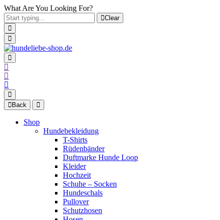
What Are You Looking For?
Clear
Back
Shop
Hundebekleidung
T-Shirts
Rüdenbänder
Duftmarke Hunde Loop
Kleider
Hochzeit
Schuhe – Socken
Hundeschals
Pullover
Schutzhosen
Hosen