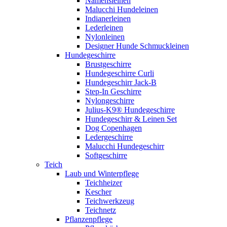
Namensleinen
Malucchi Hundeleinen
Indianerleinen
Lederleinen
Nylonleinen
Designer Hunde Schmuckleinen
Hundegeschirre
Brustgeschirre
Hundegeschirre Curli
Hundegeschirr Jack-B
Step-In Geschirre
Nylongeschirre
Julius-K9® Hundegeschirre
Hundegeschirr & Leinen Set
Dog Copenhagen
Ledergeschirre
Malucchi Hundegeschirr
Softgeschirre
Teich
Laub und Winterpflege
Teichheizer
Kescher
Teichwerkzeug
Teichnetz
Pflanzenpflege