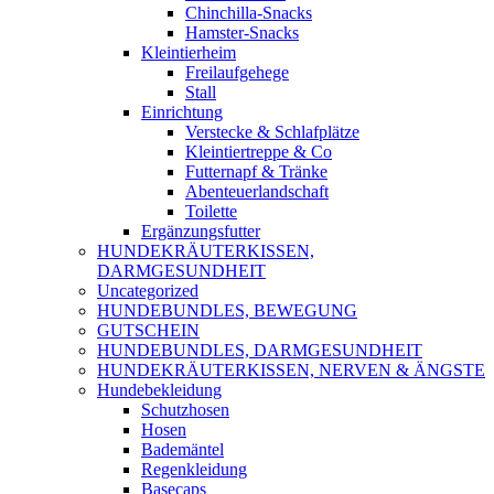
Chinchilla-Snacks
Hamster-Snacks
Kleintierheim
Freilaufgehege
Stall
Einrichtung
Verstecke & Schlafplätze
Kleintiertreppe & Co
Futternapf & Tränke
Abenteuerlandschaft
Toilette
Ergänzungsfutter
HUNDEKRÄUTERKISSEN,
DARMGESUNDHEIT
Uncategorized
HUNDEBUNDLES, BEWEGUNG
GUTSCHEIN
HUNDEBUNDLES, DARMGESUNDHEIT
HUNDEKRÄUTERKISSEN, NERVEN & ÄNGSTE
Hundebekleidung
Schutzhosen
Hosen
Bademäntel
Regenkleidung
Basecaps