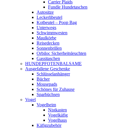
Carrier Plaids
Fundle Hundetaschen
Autositze
Leckerlibeutel
Kotbeutel – Poop Bag
Unterwegs
Schwimmwesten
Maulkörbe
Reisedecken
Sonnenbrillen
Orbiloc Sicherheitsleuchten
Gassitaschen
HUNDEPFOTENBALSAME
Ausgefallene Geschenke
Schlüsselanhänger
Bücher
Mousepads
Schönes für Zuhause
Sparbüchsen
Vogel
Vogelheim
Nistkasten
Vogelkäfig
Vogelhaus
Käfigzubehör