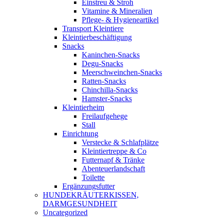
Einstreu & Stroh
Vitamine & Mineralien
Pflege- & Hygieneartikel
Transport Kleintiere
Kleintierbeschäftigung
Snacks
Kaninchen-Snacks
Degu-Snacks
Meerschweinchen-Snacks
Ratten-Snacks
Chinchilla-Snacks
Hamster-Snacks
Kleintierheim
Freilaufgehege
Stall
Einrichtung
Verstecke & Schlafplätze
Kleintiertreppe & Co
Futternapf & Tränke
Abenteuerlandschaft
Toilette
Ergänzungsfutter
HUNDEKRÄUTERKISSEN,
DARMGESUNDHEIT
Uncategorized