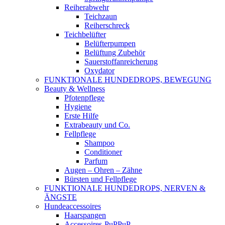
Reiherabwehr
Teichzaun
Reiherschreck
Teichbelüfter
Belüfterpumpen
Belüftung Zubehör
Sauerstoffanreicherung
Oxydator
FUNKTIONALE HUNDEDROPS, BEWEGUNG
Beauty & Wellness
Pfotenpflege
Hygiene
Erste Hilfe
Extrabeauty und Co.
Fellpflege
Shampoo
Conditioner
Parfum
Augen – Ohren – Zähne
Bürsten und Fellpflege
FUNKTIONALE HUNDEDROPS, NERVEN &
ÄNGSTE
Hundeaccessoires
Haarspangen
Accessoires-PuPPuP