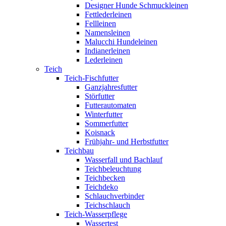
Designer Hunde Schmuckleinen
Fettlederleinen
Fellleinen
Namensleinen
Malucchi Hundeleinen
Indianerleinen
Lederleinen
Teich
Teich-Fischfutter
Ganzjahresfutter
Störfutter
Futterautomaten
Winterfutter
Sommerfutter
Koisnack
Frühjahr- und Herbstfutter
Teichbau
Wasserfall und Bachlauf
Teichbeleuchtung
Teichbecken
Teichdeko
Schlauchverbinder
Teichschlauch
Teich-Wasserpflege
Wassertest