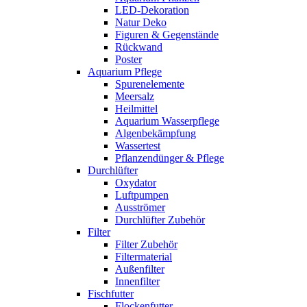
LED-Dekoration
Natur Deko
Figuren & Gegenstände
Rückwand
Poster
Aquarium Pflege
Spurenelemente
Meersalz
Heilmittel
Aquarium Wasserpflege
Algenbekämpfung
Wassertest
Pflanzendünger & Pflege
Durchlüfter
Oxydator
Luftpumpen
Ausströmer
Durchlüfter Zubehör
Filter
Filter Zubehör
Filtermaterial
Außenfilter
Innenfilter
Fischfutter
Flockenfutter