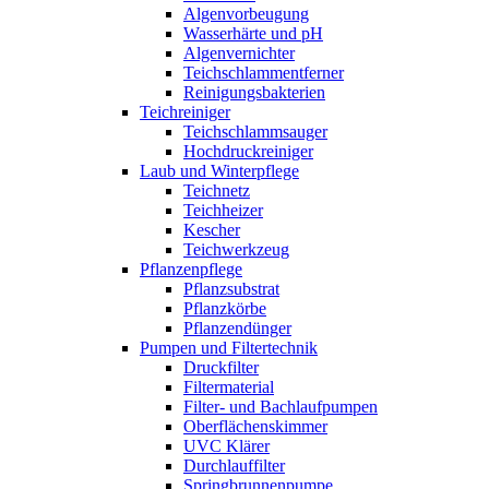
Algenvorbeugung
Wasserhärte und pH
Algenvernichter
Teichschlammentferner
Reinigungsbakterien
Teichreiniger
Teichschlammsauger
Hochdruckreiniger
Laub und Winterpflege
Teichnetz
Teichheizer
Kescher
Teichwerkzeug
Pflanzenpflege
Pflanzsubstrat
Pflanzkörbe
Pflanzendünger
Pumpen und Filtertechnik
Druckfilter
Filtermaterial
Filter- und Bachlaufpumpen
Oberflächenskimmer
UVC Klärer
Durchlauffilter
Springbrunnenpumpe