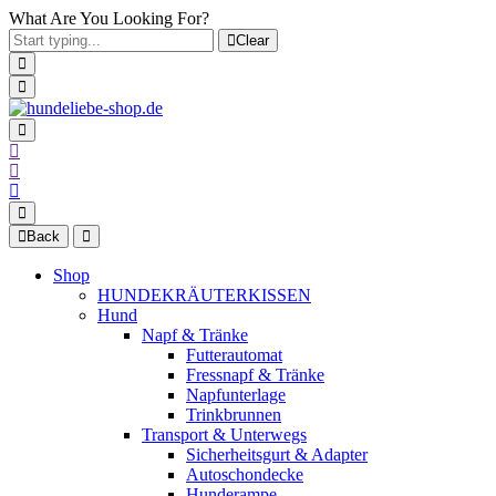
What Are You Looking For?
Clear
Back
Shop
HUNDEKRÄUTERKISSEN
Hund
Napf & Tränke
Futterautomat
Fressnapf & Tränke
Napfunterlage
Trinkbrunnen
Transport & Unterwegs
Sicherheitsgurt & Adapter
Autoschondecke
Hunderampe