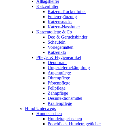
Alltagshelfer
Katzenfutter
Katzen-Trockenfutter
Futterergänzung
Katzensnacks
Katzen-Nassfutter
Katzentoilette & Co
Deo & Geruchsbinder
Schaufeln
Vorlegematten
Katzenklo
Pflege- & Hygieneartikel
Deodorant
Ungezieferbekämpfung
Augenpflege
Ohrenpflege
Pfotenpflege
Fellpflege
Zahnpflege
Desinfektionsmittel
Krallenpflege
Hund Unterwegs
Hundetaschen
Hundetragetaschen
PoochPack Hundetragetücher