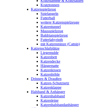
Kratzstämme & Kratzsäulen
Kratztonnen
Katzenspielzeug
Spielangeln
Futterball
weitere Katzenspielzeuge
Katzentunnel
Mausspielzeug
Baldrianspielzeug
Futterlabyrinth
mit Katzenminze (Catnip)
Katzenschlafplätze
Liegemulde
Katzenbett
Katzendecke
Hängematte
Katzenkissen
Katzenhöhle
Drinnen & Draußen
Katzen-Schutznetz
Katzenklappe
Halsband & Anhänger
Katzenhalsband
Katzenleine
Katzenhalsbandanhänger