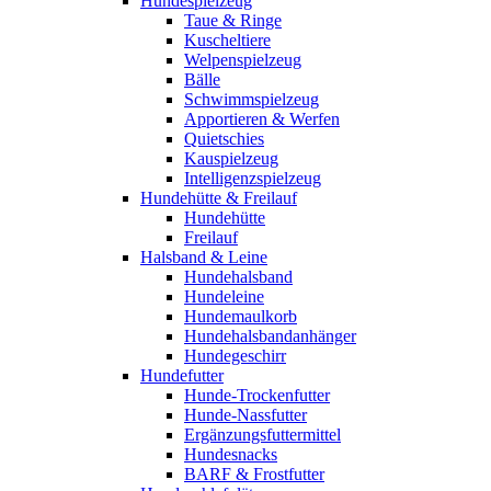
Hundespielzeug
Taue & Ringe
Kuscheltiere
Welpenspielzeug
Bälle
Schwimmspielzeug
Apportieren & Werfen
Quietschies
Kauspielzeug
Intelligenzspielzeug
Hundehütte & Freilauf
Hundehütte
Freilauf
Halsband & Leine
Hundehalsband
Hundeleine
Hundemaulkorb
Hundehalsbandanhänger
Hundegeschirr
Hundefutter
Hunde-Trockenfutter
Hunde-Nassfutter
Ergänzungsfuttermittel
Hundesnacks
BARF & Frostfutter