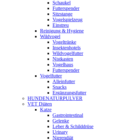
Schaukel
Futterspender
Sitzstange
Vogelspielzeug
Einstreu
Reinigung & Hygiene
Wildvogel
Vogeltränke
Insektenhotels
Wildvogelfutter
Nistkasten
Vogelhaus
Futterspender
Vogelfutter
Alleinfutter
Snacks
Ergänzungsfutter
HUNDENATURPULVER
VET Diäten
Katze
Gastrointestinal
Gelenke
Leber & Schilddrüse
Urinary
Nierendiät