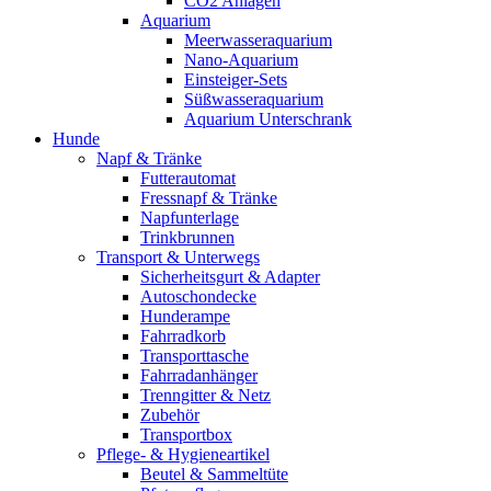
CO2 Anlagen
Aquarium
Meerwasseraquarium
Nano-Aquarium
Einsteiger-Sets
Süßwasseraquarium
Aquarium Unterschrank
Hunde
Napf & Tränke
Futterautomat
Fressnapf & Tränke
Napfunterlage
Trinkbrunnen
Transport & Unterwegs
Sicherheitsgurt & Adapter
Autoschondecke
Hunderampe
Fahrradkorb
Transporttasche
Fahrradanhänger
Trenngitter & Netz
Zubehör
Transportbox
Pflege- & Hygieneartikel
Beutel & Sammeltüte