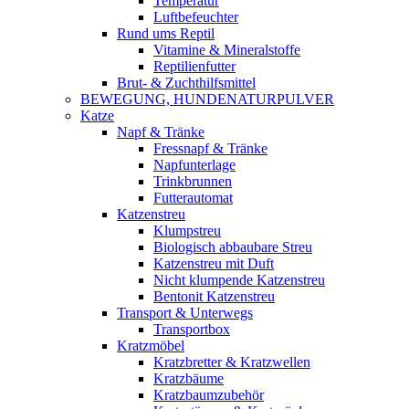
Temperatur
Luftbefeuchter
Rund ums Reptil
Vitamine & Mineralstoffe
Reptilienfutter
Brut- & Zuchthilfsmittel
BEWEGUNG, HUNDENATURPULVER
Katze
Napf & Tränke
Fressnapf & Tränke
Napfunterlage
Trinkbrunnen
Futterautomat
Katzenstreu
Klumpstreu
Biologisch abbaubare Streu
Katzenstreu mit Duft
Nicht klumpende Katzenstreu
Bentonit Katzenstreu
Transport & Unterwegs
Transportbox
Kratzmöbel
Kratzbretter & Kratzwellen
Kratzbäume
Kratzbaumzubehör