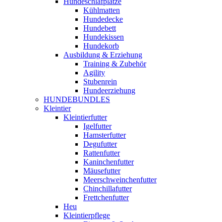
Hundeschlafplätze
Kühlmatten
Hundedecke
Hundebett
Hundekissen
Hundekorb
Ausbildung & Erziehung
Training & Zubehör
Agility
Stubenrein
Hundeerziehung
HUNDEBUNDLES
Kleintier
Kleintierfutter
Igelfutter
Hamsterfutter
Degufutter
Rattenfutter
Kaninchenfutter
Mäusefutter
Meerschweinchenfutter
Chinchillafutter
Frettchenfutter
Heu
Kleintierpflege