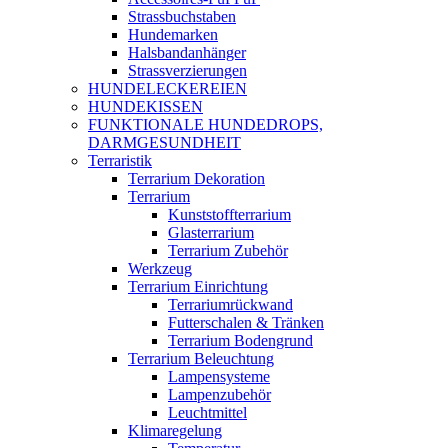
Strassbuchstaben
Hundemarken
Halsbandanhänger
Strassverzierungen
HUNDELECKEREIEN
HUNDEKISSEN
FUNKTIONALE HUNDEDROPS,
DARMGESUNDHEIT
Terraristik
Terrarium Dekoration
Terrarium
Kunststoffterrarium
Glasterrarium
Terrarium Zubehör
Werkzeug
Terrarium Einrichtung
Terrariumrückwand
Futterschalen & Tränken
Terrarium Bodengrund
Terrarium Beleuchtung
Lampensysteme
Lampenzubehör
Leuchtmittel
Klimaregelung