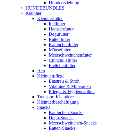
Hundeerziehung
HUNDEBUNDLES
Kleintier
Kleintierfutter
Igelfutter
Hamsterfutter
Degufutter
Rattenfutter
Kaninchenfutter
Mäusefutter
Meerschweinchenfutter
Chinchillafutter
Frettchenfutter
Heu
Kleintierpflege
Einstreu & Stroh
Vitamine & Mineralien
Pflege- & Hygieneartikel
Transport Kleintiere
Kleintierbeschäftigung
Snacks
Kaninchen-Snacks
Degu-Snacks
Meerschweinchen-Snacks
Ratten-Snacks