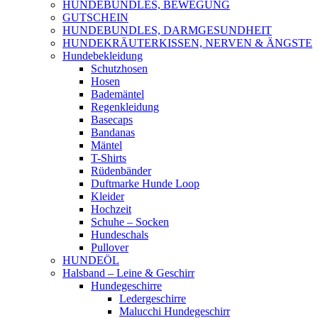
HUNDEBUNDLES, BEWEGUNG
GUTSCHEIN
HUNDEBUNDLES, DARMGESUNDHEIT
HUNDEKRÄUTERKISSEN, NERVEN & ÄNGSTE
Hundebekleidung
Schutzhosen
Hosen
Bademäntel
Regenkleidung
Basecaps
Bandanas
Mäntel
T-Shirts
Rüdenbänder
Duftmarke Hunde Loop
Kleider
Hochzeit
Schuhe – Socken
Hundeschals
Pullover
HUNDEÖL
Halsband – Leine & Geschirr
Hundegeschirre
Ledergeschirre
Malucchi Hundegeschirr