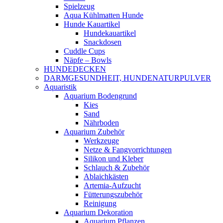
Spielzeug
Aqua Kühlmatten Hunde
Hunde Kauartikel
Hundekauartikel
Snackdosen
Cuddle Cups
Näpfe – Bowls
HUNDEDECKEN
DARMGESUNDHEIT, HUNDENATURPULVER
Aquaristik
Aquarium Bodengrund
Kies
Sand
Nährboden
Aquarium Zubehör
Werkzeuge
Netze & Fangvorrichtungen
Silikon und Kleber
Schlauch & Zubehör
Ablaichkästen
Artemia-Aufzucht
Fütterungszubehör
Reinigung
Aquarium Dekoration
Aquarium Pflanzen