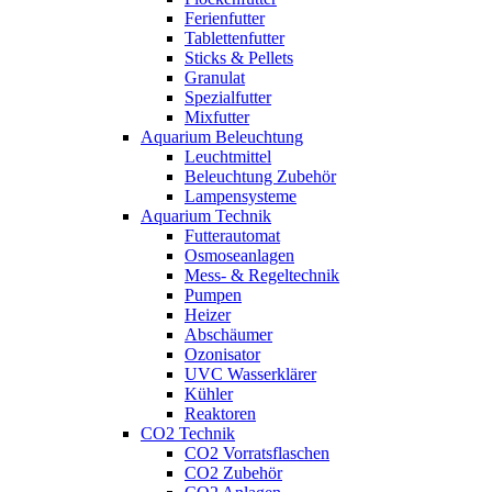
Ferienfutter
Tablettenfutter
Sticks & Pellets
Granulat
Spezialfutter
Mixfutter
Aquarium Beleuchtung
Leuchtmittel
Beleuchtung Zubehör
Lampensysteme
Aquarium Technik
Futterautomat
Osmoseanlagen
Mess- & Regeltechnik
Pumpen
Heizer
Abschäumer
Ozonisator
UVC Wasserklärer
Kühler
Reaktoren
CO2 Technik
CO2 Vorratsflaschen
CO2 Zubehör