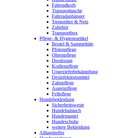
Fahrradkorb
Transporttasche
Fahrradanhänger
Trenngitter & Netz
Zubehör
Transportbox
Pflege- & Hygieneartikel
Beutel & Sammeltüte
Pfotenpflege
Ohrenpflege
Deodorant
Krallenpflege
Ungezieferbekämpfung
Desinfektionsmittel
Zahnpflege
Augenpflege
Fellpflege
Hundebekleidung
Sicherheitsweste
Hundehalstuch
Hundemantel
Hundeschuhe
weitere Bekleidung
Alltagshelfer