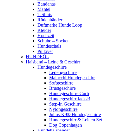
Bandanas
Mäntel
T-Shirts
Rüdenbänder
Duftmarke Hunde Loop
Kleider
Hochzeit
Schuhe – Socken
Hundeschals
Pullover
HUNDEÖL
Halsband – Leine & Geschirr
Hundegeschirre
Ledergeschirre
Malucchi Hundegeschirr
Softgeschirre
Brustgeschirre
Hundegeschirre Curli
Hundegeschirr Jack-B
Step-In Geschirre
Nylongeschirre
Julius-K9® Hundegeschirre
Hundegeschirr & Leinen Set
Dog Copenhagen
Hundehalsbänder