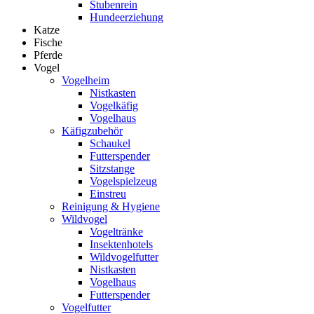
Stubenrein
Hundeerziehung
Katze
Fische
Pferde
Vogel
Vogelheim
Nistkasten
Vogelkäfig
Vogelhaus
Käfigzubehör
Schaukel
Futterspender
Sitzstange
Vogelspielzeug
Einstreu
Reinigung & Hygiene
Wildvogel
Vogeltränke
Insektenhotels
Wildvogelfutter
Nistkasten
Vogelhaus
Futterspender
Vogelfutter