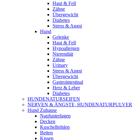
Haut & Fell
Zähne
Übergewicht
Diabetes
Stress & Angst
Hund
Gelenke
Haut & Fell
Hypoallergen
Nierendiät
Zähne
Urinary
Stress & Angst
Übergewicht
Gastrointestinal
Herz & Leber
Diabetes
HUNDENATURSEIFEN
NERVEN & ÄNGSTE, HUNDENATURPULVER
Hund Zuhause
Napfunterlagen
Decken
Kuschelhöhlen
Betten
Kissen