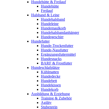
Hundehütte & Freilauf
Hundehütte
Freilauf
Halsband & Leine
Hundehalsband
Hundeleine
Hundemaulkorb
Hundehalsbandanhänger
Hundegeschirr
Hundefutter
Hunde-Trockenfutter
Hunde-Nassfutter
Ergänzungsfuttermittel
Hundesnacks
BARF & Frostfutter
Hundeschlafplätze
Kühlmatten
Hundedecke
Hundebett
Hundekissen
Hundekorb
Ausbildung & Erziehung
Training & Zubehör
Agility
Stubenrein