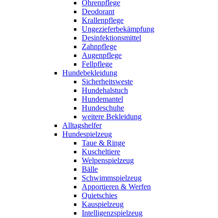
Ohrenpflege
Deodorant
Krallenpflege
Ungezieferbekämpfung
Desinfektionsmittel
Zahnpflege
Augenpflege
Fellpflege
Hundebekleidung
Sicherheitsweste
Hundehalstuch
Hundemantel
Hundeschuhe
weitere Bekleidung
Alltagshelfer
Hundespielzeug
Taue & Ringe
Kuscheltiere
Welpenspielzeug
Bälle
Schwimmspielzeug
Apportieren & Werfen
Quietschies
Kauspielzeug
Intelligenzspielzeug