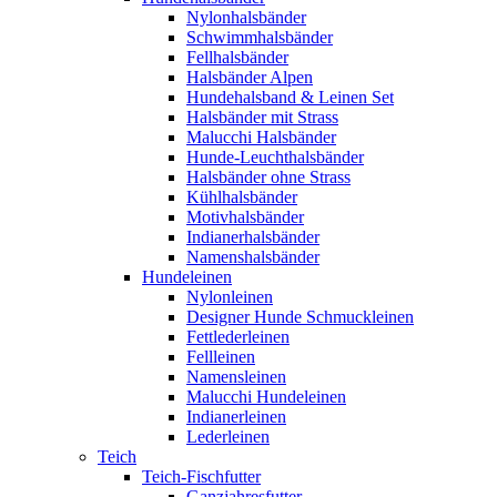
Nylonhalsbänder
Schwimmhalsbänder
Fellhalsbänder
Halsbänder Alpen
Hundehalsband & Leinen Set
Halsbänder mit Strass
Malucchi Halsbänder
Hunde-Leuchthalsbänder
Halsbänder ohne Strass
Kühlhalsbänder
Motivhalsbänder
Indianerhalsbänder
Namenshalsbänder
Hundeleinen
Nylonleinen
Designer Hunde Schmuckleinen
Fettlederleinen
Fellleinen
Namensleinen
Malucchi Hundeleinen
Indianerleinen
Lederleinen
Teich
Teich-Fischfutter
Ganzjahresfutter