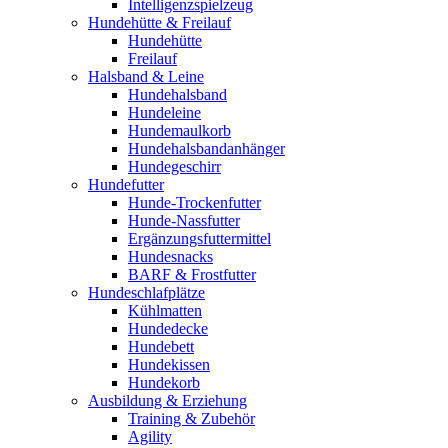
Intelligenzspielzeug
Hundehütte & Freilauf
Hundehütte
Freilauf
Halsband & Leine
Hundehalsband
Hundeleine
Hundemaulkorb
Hundehalsbandanhänger
Hundegeschirr
Hundefutter
Hunde-Trockenfutter
Hunde-Nassfutter
Ergänzungsfuttermittel
Hundesnacks
BARF & Frostfutter
Hundeschlafplätze
Kühlmatten
Hundedecke
Hundebett
Hundekissen
Hundekorb
Ausbildung & Erziehung
Training & Zubehör
Agility