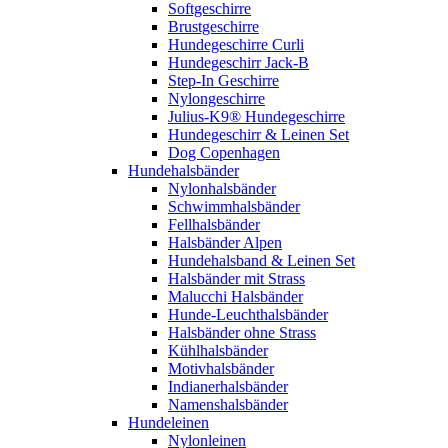
Softgeschirre
Brustgeschirre
Hundegeschirre Curli
Hundegeschirr Jack-B
Step-In Geschirre
Nylongeschirre
Julius-K9® Hundegeschirre
Hundegeschirr & Leinen Set
Dog Copenhagen
Hundehalsbänder
Nylonhalsbänder
Schwimmhalsbänder
Fellhalsbänder
Halsbänder Alpen
Hundehalsband & Leinen Set
Halsbänder mit Strass
Malucchi Halsbänder
Hunde-Leuchthalsbänder
Halsbänder ohne Strass
Kühlhalsbänder
Motivhalsbänder
Indianerhalsbänder
Namenshalsbänder
Hundeleinen
Nylonleinen