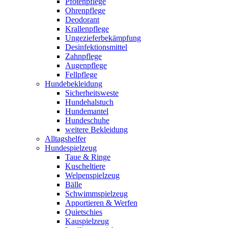
Pfotenpflege
Ohrenpflege
Deodorant
Krallenpflege
Ungezieferbekämpfung
Desinfektionsmittel
Zahnpflege
Augenpflege
Fellpflege
Hundebekleidung
Sicherheitsweste
Hundehalstuch
Hundemantel
Hundeschuhe
weitere Bekleidung
Alltagshelfer
Hundespielzeug
Taue & Ringe
Kuscheltiere
Welpenspielzeug
Bälle
Schwimmspielzeug
Apportieren & Werfen
Quietschies
Kauspielzeug