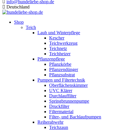
info@hundeliebe-shop.de
Deutschland
Shop
Teich
Laub und Winterpflege
Kescher
Teichwerkzeug
Teichnetz
Teichheizer
Pflanzenpflege
Pflanzkörbe
Pflanzendünger
Pflanzsubstrat
Pumpen und Filtertechnik
Oberflächenskimmer
UVC Klärer
Durchlauffilter
Springbrunnenpumpe
Druckfilter
Filtermaterial
Filter- und Bachlaufpumpen
Reiherabwehr
Teichzaun