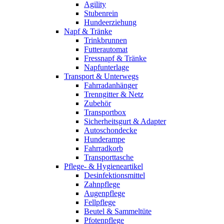
Agility
Stubenrein
Hundeerziehung
Napf & Tränke
Trinkbrunnen
Futterautomat
Fressnapf & Tränke
Napfunterlage
Transport & Unterwegs
Fahrradanhänger
Trenngitter & Netz
Zubehör
Transportbox
Sicherheitsgurt & Adapter
Autoschondecke
Hunderampe
Fahrradkorb
Transporttasche
Pflege- & Hygieneartikel
Desinfektionsmittel
Zahnpflege
Augenpflege
Fellpflege
Beutel & Sammeltüte
Pfotenpflege