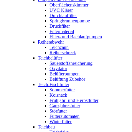
Oberflächenskimmer
UVC Klärer
Durchlauffilter
Springbrunnenpumpe
Druckfilter
Filtermaterial
Filter- und Bachlaufpumpen
Reiherabwehr
Teichzaun
Reiherschreck
Teichbelüfter
Sauerstoffanreicherung
Oxydator
Belüfterpumpen
Belüftung Zubehör
Teich-Fischfutter
Sommerfutter
Koisnack
Frühjahr- und Herbstfutter
Ganzjahresfutter
Störfutter
Futterautomaten
Winterfutter
Teichbau