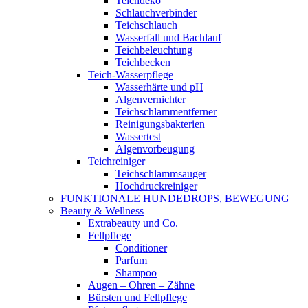
Teichdeko
Schlauchverbinder
Teichschlauch
Wasserfall und Bachlauf
Teichbeleuchtung
Teichbecken
Teich-Wasserpflege
Wasserhärte und pH
Algenvernichter
Teichschlammentferner
Reinigungsbakterien
Wassertest
Algenvorbeugung
Teichreiniger
Teichschlammsauger
Hochdruckreiniger
FUNKTIONALE HUNDEDROPS, BEWEGUNG
Beauty & Wellness
Extrabeauty und Co.
Fellpflege
Conditioner
Parfum
Shampoo
Augen – Ohren – Zähne
Bürsten und Fellpflege