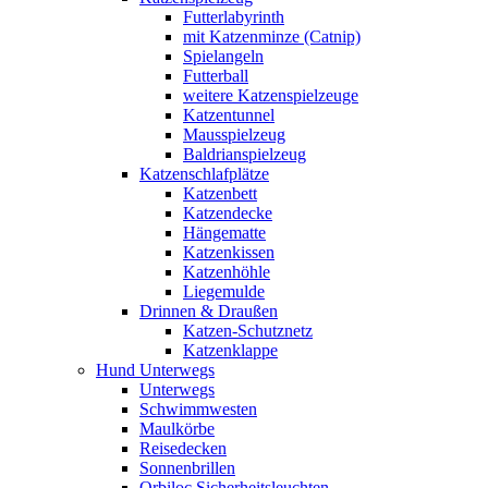
Futterlabyrinth
mit Katzenminze (Catnip)
Spielangeln
Futterball
weitere Katzenspielzeuge
Katzentunnel
Mausspielzeug
Baldrianspielzeug
Katzenschlafplätze
Katzenbett
Katzendecke
Hängematte
Katzenkissen
Katzenhöhle
Liegemulde
Drinnen & Draußen
Katzen-Schutznetz
Katzenklappe
Hund Unterwegs
Unterwegs
Schwimmwesten
Maulkörbe
Reisedecken
Sonnenbrillen
Orbiloc Sicherheitsleuchten