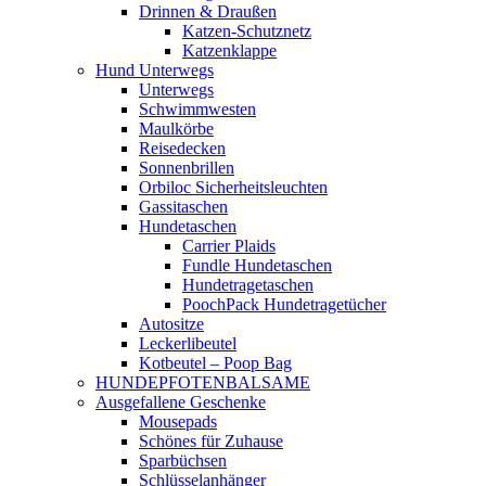
Drinnen & Draußen
Katzen-Schutznetz
Katzenklappe
Hund Unterwegs
Unterwegs
Schwimmwesten
Maulkörbe
Reisedecken
Sonnenbrillen
Orbiloc Sicherheitsleuchten
Gassitaschen
Hundetaschen
Carrier Plaids
Fundle Hundetaschen
Hundetragetaschen
PoochPack Hundetragetücher
Autositze
Leckerlibeutel
Kotbeutel – Poop Bag
HUNDEPFOTENBALSAME
Ausgefallene Geschenke
Mousepads
Schönes für Zuhause
Sparbüchsen
Schlüsselanhänger