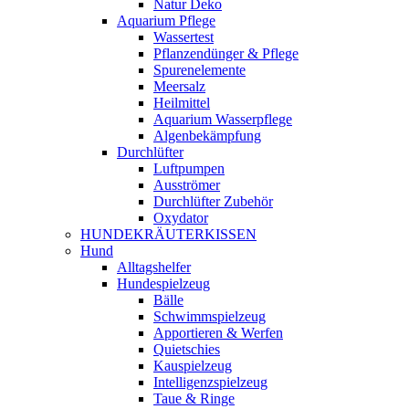
Natur Deko
Aquarium Pflege
Wassertest
Pflanzendünger & Pflege
Spurenelemente
Meersalz
Heilmittel
Aquarium Wasserpflege
Algenbekämpfung
Durchlüfter
Luftpumpen
Ausströmer
Durchlüfter Zubehör
Oxydator
HUNDEKRÄUTERKISSEN
Hund
Alltagshelfer
Hundespielzeug
Bälle
Schwimmspielzeug
Apportieren & Werfen
Quietschies
Kauspielzeug
Intelligenzspielzeug
Taue & Ringe