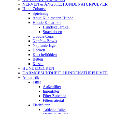
NERVEN & ÄNGSTE, HUNDENATURPULVER
Hund Zuhause
Spielzeug
Aqua Kühlmatten Hunde
Hunde Kauartikel
Hundekauartikel
Snackdosen
Cuddle Cups
Näpfe – Bowls
Napfunterlagen
Decken
Kuschelhöhlen
Betten
Kissen
HUNDEDECKEN
DARMGESUNDHEIT, HUNDENATURPULVER
Aquaristik
Filter
Außenfilter
Innenfilter
Filter Zubehör
Filtermaterial
Fischfutter
Tablettenfutter