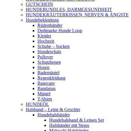
GUTSCHEIN
HUNDEBUNDLES, DARMGESUNDHEIT
HUNDEKRÄUTERKISSEN, NERVEN & ÄNGSTE
Hundebekleidung
Rüdenbänder
Duftmarke Hunde Loop
Kleider
Hochzeit
Schuhe – Socken
Hundeschals
Pullover
Schutzhosen
Hosen
Bademäntel
Regenkleidung
Basecaps
Bandanas
Mäntel
T-Shirts
HUNDEÖL
Halsband – Leine & Geschirr
Hundehalsbänder
Hundehalsband & Leinen Set
Halsbänder mit Strass
Malucchi Halsbänder