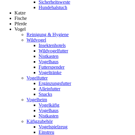
Sicherheitsweste
Hundehalstuch
Katze
Fische
Pferde
Vogel
Reinigung & Hygiene
Wildvogel
Insektenhotels
Wildvogelfutter
Nistkasten
Vogelhaus
Futterspender
Vogeltränke
Vogelfutter
Ergänzungsfutter
Alleinfutter
Snacks
Vogelheim
Vogelkäfig
Vogelhaus
Nistkasten
Käfigzubehör
Vogelspielzeug
Einstreu