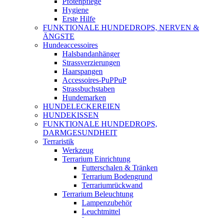
Pfotenpflege
Hygiene
Erste Hilfe
FUNKTIONALE HUNDEDROPS, NERVEN &
ÄNGSTE
Hundeaccessoires
Halsbandanhänger
Strassverzierungen
Haarspangen
Accessoires-PuPPuP
Strassbuchstaben
Hundemarken
HUNDELECKEREIEN
HUNDEKISSEN
FUNKTIONALE HUNDEDROPS,
DARMGESUNDHEIT
Terraristik
Werkzeug
Terrarium Einrichtung
Futterschalen & Tränken
Terrarium Bodengrund
Terrariumrückwand
Terrarium Beleuchtung
Lampenzubehör
Leuchtmittel