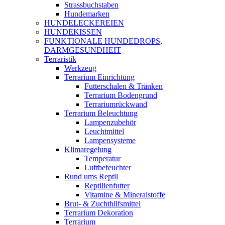
Strassbuchstaben
Hundemarken
HUNDELECKEREIEN
HUNDEKISSEN
FUNKTIONALE HUNDEDROPS,
DARMGESUNDHEIT
Terraristik
Werkzeug
Terrarium Einrichtung
Futterschalen & Tränken
Terrarium Bodengrund
Terrariumrückwand
Terrarium Beleuchtung
Lampenzubehör
Leuchtmittel
Lampensysteme
Klimaregelung
Temperatur
Luftbefeuchter
Rund ums Reptil
Reptilienfutter
Vitamine & Mineralstoffe
Brut- & Zuchthilfsmittel
Terrarium Dekoration
Terrarium