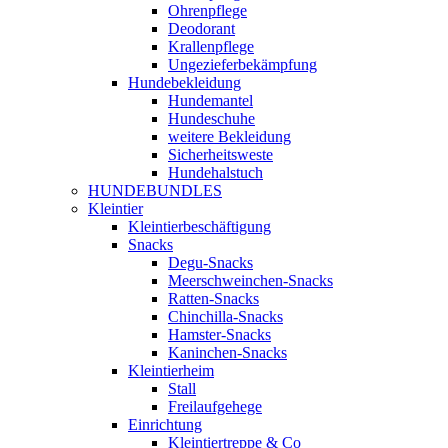
Ohrenpflege
Deodorant
Krallenpflege
Ungezieferbekämpfung
Hundebekleidung
Hundemantel
Hundeschuhe
weitere Bekleidung
Sicherheitsweste
Hundehalstuch
HUNDEBUNDLES
Kleintier
Kleintierbeschäftigung
Snacks
Degu-Snacks
Meerschweinchen-Snacks
Ratten-Snacks
Chinchilla-Snacks
Hamster-Snacks
Kaninchen-Snacks
Kleintierheim
Stall
Freilaufgehege
Einrichtung
Kleintiertreppe & Co