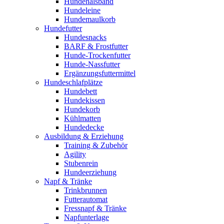
Hundehalsband
Hundeleine
Hundemaulkorb
Hundefutter
Hundesnacks
BARF & Frostfutter
Hunde-Trockenfutter
Hunde-Nassfutter
Ergänzungsfuttermittel
Hundeschlafplätze
Hundebett
Hundekissen
Hundekorb
Kühlmatten
Hundedecke
Ausbildung & Erziehung
Training & Zubehör
Agility
Stubenrein
Hundeerziehung
Napf & Tränke
Trinkbrunnen
Futterautomat
Fressnapf & Tränke
Napfunterlage