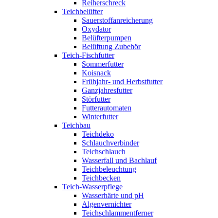
Reiherschreck
Teichbelüfter
Sauerstoffanreicherung
Oxydator
Belüfterpumpen
Belüftung Zubehör
Teich-Fischfutter
Sommerfutter
Koisnack
Frühjahr- und Herbstfutter
Ganzjahresfutter
Störfutter
Futterautomaten
Winterfutter
Teichbau
Teichdeko
Schlauchverbinder
Teichschlauch
Wasserfall und Bachlauf
Teichbeleuchtung
Teichbecken
Teich-Wasserpflege
Wasserhärte und pH
Algenvernichter
Teichschlammentferner