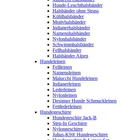
Hunde-Leuchthalsbänder
Halsbänder ohne Strass
Kühlhalsbänder
Motivhalsbänder
Indianerhalsbänder
Namenshalsbänder
Nylonhalsbänder
Schwimmhalsbänder
Fellhalsbänder
Halsbänder Alpen
Hundeleinen
Fellleinen
Namensleinen
Malucchi Hundeleinen
Indianerleinen
Lederleinen
Nylonleinen
Designer Hunde Schmuckleinen
Fettlederleinen
Hundegeschirre
Hundegeschirr Jack-B
Step-In Geschirre
Nylongeschirre
Julius-K9® Hundegeschirre