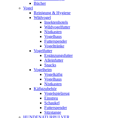
Bücher
Vogel
Reinigung & Hygiene
Wildvogel
Insektenhotels
Wildvogelfutter
Nistkasten
Vogelhaus
Futterspender
Vogeltränke
Vogelfutter
Ergänzungsfutter
Alleinfutter
Snacks
Vogelheim
Vogelkäfig
Vogelhaus
Nistkasten
Käfigzubehör
Vogelspielzeug
Einstreu
Schaukel
Futterspender
Sitzstange
HUNDENATURPULVER