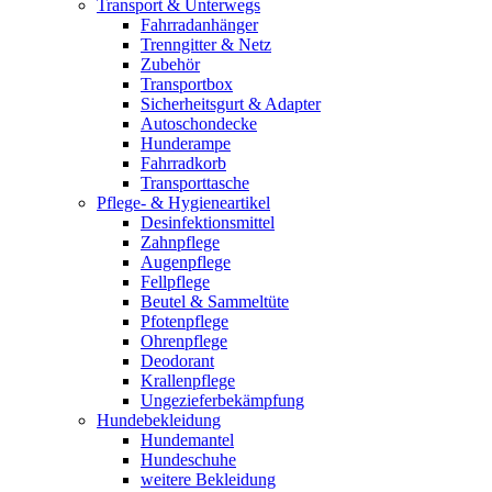
Transport & Unterwegs
Fahrradanhänger
Trenngitter & Netz
Zubehör
Transportbox
Sicherheitsgurt & Adapter
Autoschondecke
Hunderampe
Fahrradkorb
Transporttasche
Pflege- & Hygieneartikel
Desinfektionsmittel
Zahnpflege
Augenpflege
Fellpflege
Beutel & Sammeltüte
Pfotenpflege
Ohrenpflege
Deodorant
Krallenpflege
Ungezieferbekämpfung
Hundebekleidung
Hundemantel
Hundeschuhe
weitere Bekleidung