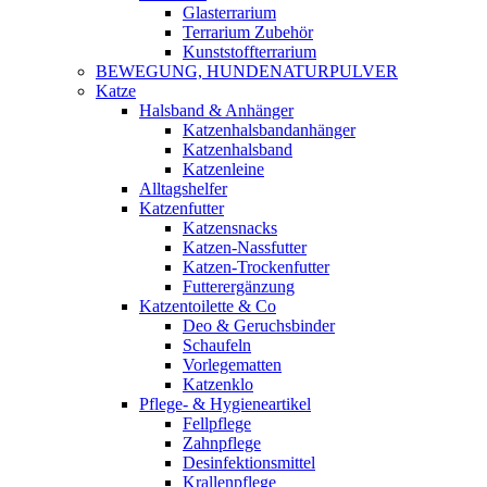
Glasterrarium
Terrarium Zubehör
Kunststoffterrarium
BEWEGUNG, HUNDENATURPULVER
Katze
Halsband & Anhänger
Katzenhalsbandanhänger
Katzenhalsband
Katzenleine
Alltagshelfer
Katzenfutter
Katzensnacks
Katzen-Nassfutter
Katzen-Trockenfutter
Futterergänzung
Katzentoilette & Co
Deo & Geruchsbinder
Schaufeln
Vorlegematten
Katzenklo
Pflege- & Hygieneartikel
Fellpflege
Zahnpflege
Desinfektionsmittel
Krallenpflege