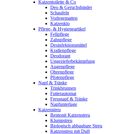
Katzentoilette & Co
Deo & Geruchsbinder
Schaufeln
Vorlegematten
Katzenklo
Pflege- & Hygieneartikel
Fellpflege
Zahnpflege
Desinfektionsmittel
Krallenpflege
Deodorant
Ungezieferbekämpfung
Augenpflege
Ohrenpflege
Pfotenpflege
Napf & Tränke
Trinkbrunnen
Futterautomat
Fressnapf & Tränke
Napfunterlage
Katzenstreu
Bentonit Katzenstreu
Klumpstreu
Biologisch abbaubare Streu
Katzenstreu mit Duft