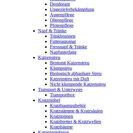
Deodorant
Ungezieferbekämpfung
Augenpflege
Ohrenpflege
Pfotenpflege
Napf & Tränke
Trinkbrunnen
Futterautomat
Fressnapf & Tränke
Napfunterlage
Katzenstreu
Bentonit Katzenstreu
Klumpstreu
Biologisch abbaubare Streu
Katzenstreu mit Duft
Nicht klumpende Katzenstreu
Transport & Unterwegs
Transportbox
Kratzmöbel
Kratzbaumzubehör
Kratzstämme & Kratzsäulen
Kratztonnen
Kratzbretter & Kratzwellen
Kratzbäume
Katzenspielzeug