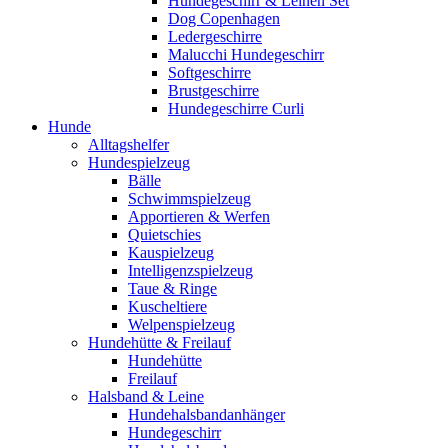
Hundegeschirr & Leinen Set
Dog Copenhagen
Ledergeschirre
Malucchi Hundegeschirr
Softgeschirre
Brustgeschirre
Hundegeschirre Curli
Hunde
Alltagshelfer
Hundespielzeug
Bälle
Schwimmspielzeug
Apportieren & Werfen
Quietschies
Kauspielzeug
Intelligenzspielzeug
Taue & Ringe
Kuscheltiere
Welpenspielzeug
Hundehütte & Freilauf
Hundehütte
Freilauf
Halsband & Leine
Hundehalsbandanhänger
Hundegeschirr