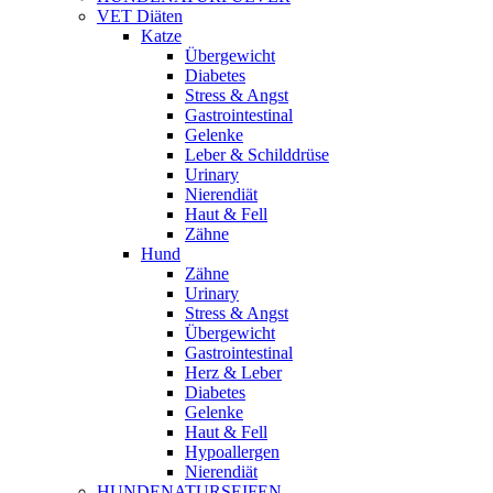
VET Diäten
Katze
Übergewicht
Diabetes
Stress & Angst
Gastrointestinal
Gelenke
Leber & Schilddrüse
Urinary
Nierendiät
Haut & Fell
Zähne
Hund
Zähne
Urinary
Stress & Angst
Übergewicht
Gastrointestinal
Herz & Leber
Diabetes
Gelenke
Haut & Fell
Hypoallergen
Nierendiät
HUNDENATURSEIFEN