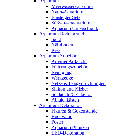
Aquarium
Meerwasseraquarium
Nano-Aquarium
Einsteiger-Sets
Süßwasseraquarium
Aquarium Unterschrank
Aquarium Bodengrund
Sand
Nährboden
Kies
Aquarium Zubehör
Artemia-Aufzucht
Fütterungszubehör
Reinigung
Werkzeuge
Netze & Fangvorrichtungen
Silikon und Kleber
Schlauch & Zubehör
Ablaichkästen
Aquarium Dekoration
Figuren & Gegenstände
Rückwand
Poster
Aquarium Pflanzen
LED-Dekoration