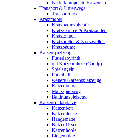
Nicht klumpende Katzenstreu
Transport & Unterwegs
Transportbox
Kratzmöbel
Kratzbaumzubehör
Kratzstämme & Kratzsäulen
Kratztonnen
Kratzbretter & Kratzwellen
Kratzbäume
Katzenspielzeug
Futterlabyrinth
mit Katzenminze (Catnip)
Spielangeln
Futterball
weitere Katzenspielzeuge
Katzentunnel
Mausspielzeug
Baldrianspielzeug
Katzenschlafplätze
Katzenbett
Katzendecke
Hängematte
Katzenkissen
Katzenhöhle
Liegemulde