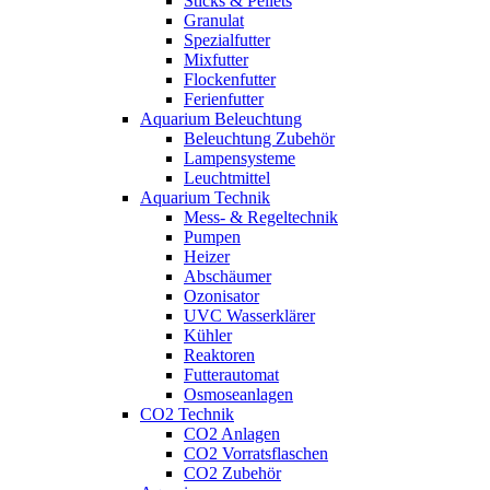
Sticks & Pellets
Granulat
Spezialfutter
Mixfutter
Flockenfutter
Ferienfutter
Aquarium Beleuchtung
Beleuchtung Zubehör
Lampensysteme
Leuchtmittel
Aquarium Technik
Mess- & Regeltechnik
Pumpen
Heizer
Abschäumer
Ozonisator
UVC Wasserklärer
Kühler
Reaktoren
Futterautomat
Osmoseanlagen
CO2 Technik
CO2 Anlagen
CO2 Vorratsflaschen
CO2 Zubehör