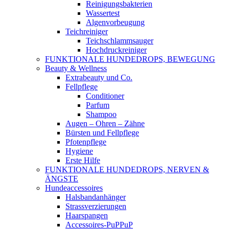
Reinigungsbakterien
Wassertest
Algenvorbeugung
Teichreiniger
Teichschlammsauger
Hochdruckreiniger
FUNKTIONALE HUNDEDROPS, BEWEGUNG
Beauty & Wellness
Extrabeauty und Co.
Fellpflege
Conditioner
Parfum
Shampoo
Augen – Ohren – Zähne
Bürsten und Fellpflege
Pfotenpflege
Hygiene
Erste Hilfe
FUNKTIONALE HUNDEDROPS, NERVEN &
ÄNGSTE
Hundeaccessoires
Halsbandanhänger
Strassverzierungen
Haarspangen
Accessoires-PuPPuP