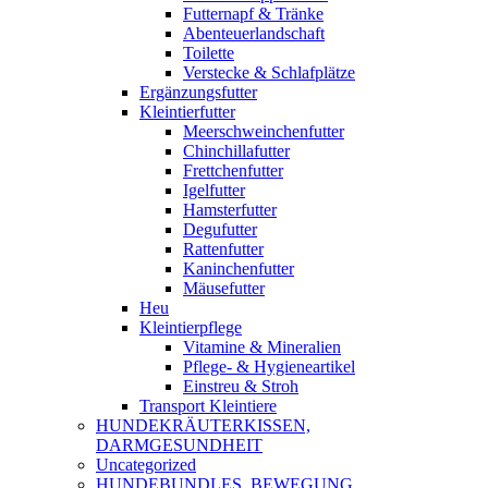
Futternapf & Tränke
Abenteuerlandschaft
Toilette
Verstecke & Schlafplätze
Ergänzungsfutter
Kleintierfutter
Meerschweinchenfutter
Chinchillafutter
Frettchenfutter
Igelfutter
Hamsterfutter
Degufutter
Rattenfutter
Kaninchenfutter
Mäusefutter
Heu
Kleintierpflege
Vitamine & Mineralien
Pflege- & Hygieneartikel
Einstreu & Stroh
Transport Kleintiere
HUNDEKRÄUTERKISSEN,
DARMGESUNDHEIT
Uncategorized
HUNDEBUNDLES, BEWEGUNG