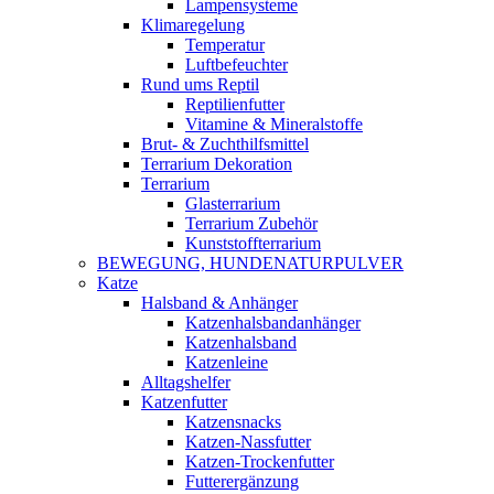
Lampensysteme
Klimaregelung
Temperatur
Luftbefeuchter
Rund ums Reptil
Reptilienfutter
Vitamine & Mineralstoffe
Brut- & Zuchthilfsmittel
Terrarium Dekoration
Terrarium
Glasterrarium
Terrarium Zubehör
Kunststoffterrarium
BEWEGUNG, HUNDENATURPULVER
Katze
Halsband & Anhänger
Katzenhalsbandanhänger
Katzenhalsband
Katzenleine
Alltagshelfer
Katzenfutter
Katzensnacks
Katzen-Nassfutter
Katzen-Trockenfutter
Futterergänzung