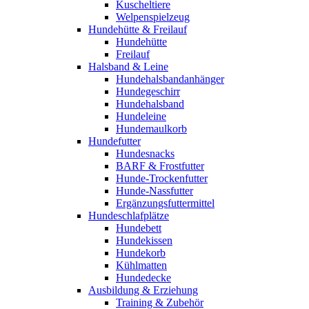
Kuscheltiere
Welpenspielzeug
Hundehütte & Freilauf
Hundehütte
Freilauf
Halsband & Leine
Hundehalsbandanhänger
Hundegeschirr
Hundehalsband
Hundeleine
Hundemaulkorb
Hundefutter
Hundesnacks
BARF & Frostfutter
Hunde-Trockenfutter
Hunde-Nassfutter
Ergänzungsfuttermittel
Hundeschlafplätze
Hundebett
Hundekissen
Hundekorb
Kühlmatten
Hundedecke
Ausbildung & Erziehung
Training & Zubehör