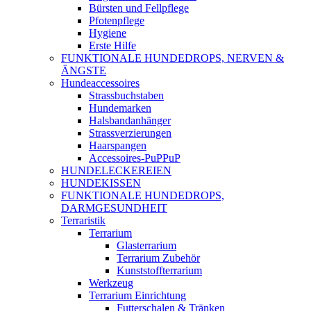
Bürsten und Fellpflege
Pfotenpflege
Hygiene
Erste Hilfe
FUNKTIONALE HUNDEDROPS, NERVEN &
ÄNGSTE
Hundeaccessoires
Strassbuchstaben
Hundemarken
Halsbandanhänger
Strassverzierungen
Haarspangen
Accessoires-PuPPuP
HUNDELECKEREIEN
HUNDEKISSEN
FUNKTIONALE HUNDEDROPS,
DARMGESUNDHEIT
Terraristik
Terrarium
Glasterrarium
Terrarium Zubehör
Kunststoffterrarium
Werkzeug
Terrarium Einrichtung
Futterschalen & Tränken