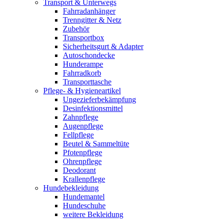
Transport & Unterwegs
Fahrradanhänger
Trenngitter & Netz
Zubehör
Transportbox
Sicherheitsgurt & Adapter
Autoschondecke
Hunderampe
Fahrradkorb
Transporttasche
Pflege- & Hygieneartikel
Ungezieferbekämpfung
Desinfektionsmittel
Zahnpflege
Augenpflege
Fellpflege
Beutel & Sammeltüte
Pfotenpflege
Ohrenpflege
Deodorant
Krallenpflege
Hundebekleidung
Hundemantel
Hundeschuhe
weitere Bekleidung