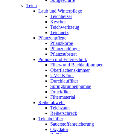
Softgeschirre
Teich
Laub und Winterpflege
Teichheizer
Kescher
Teichwerkzeug
Teichnetz
Pflanzenpflege
Pflanzkörbe
Pflanzendünger
Pflanzsubstrat
Pumpen und Filtertechnik
Filter- und Bachlaufpumpen
Oberflächenskimmer
UVC Klärer
Durchlauffilter
Springbrunnenpumpe
Druckfilter
Filtermaterial
Reiherabwehr
Teichzaun
Reiherschreck
Teichbelüfter
Sauerstoffanreicherung
Oxydator