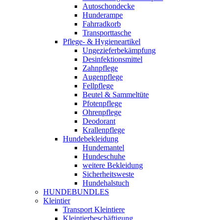
Autoschondecke
Hunderampe
Fahrradkorb
Transporttasche
Pflege- & Hygieneartikel
Ungezieferbekämpfung
Desinfektionsmittel
Zahnpflege
Augenpflege
Fellpflege
Beutel & Sammeltüte
Pfotenpflege
Ohrenpflege
Deodorant
Krallenpflege
Hundebekleidung
Hundemantel
Hundeschuhe
weitere Bekleidung
Sicherheitsweste
Hundehalstuch
HUNDEBUNDLES
Kleintier
Transport Kleintiere
Kleintierbeschäftigung