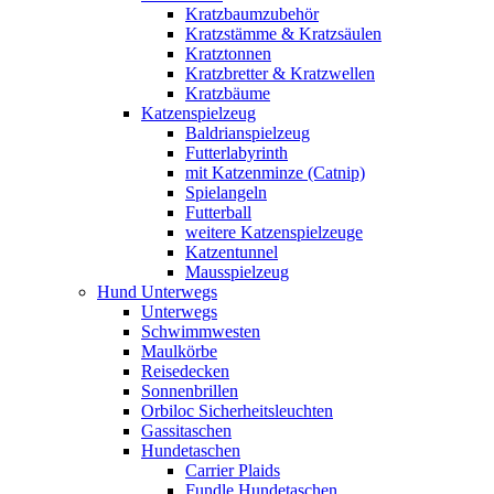
Kratzbaumzubehör
Kratzstämme & Kratzsäulen
Kratztonnen
Kratzbretter & Kratzwellen
Kratzbäume
Katzenspielzeug
Baldrianspielzeug
Futterlabyrinth
mit Katzenminze (Catnip)
Spielangeln
Futterball
weitere Katzenspielzeuge
Katzentunnel
Mausspielzeug
Hund Unterwegs
Unterwegs
Schwimmwesten
Maulkörbe
Reisedecken
Sonnenbrillen
Orbiloc Sicherheitsleuchten
Gassitaschen
Hundetaschen
Carrier Plaids
Fundle Hundetaschen