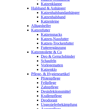
Katzenklappe
Halsband & Anhänger
Katzenhalsbandanhänger
Katzenhalsband
Katzenleine
Alltagshelfer
Katzenfutter
Katzensnacks
Katzen-Nassfutter
Katzen-Trockenfutter
Futterergänzung
Katzentoilette & Co
Deo & Geruchsbinder
Schaufeln
Vorlegematten
Katzenklo
Pflege- & Hygieneartikel
Pfotenpflege
Fellpflege
Zahnpflege
Desinfektionsmittel
Krallenpflege
Deodorant
Ungezieferbekämpfung
Augenpflege