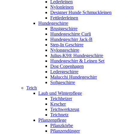
Lederleinen
Nylonleinen
Designer Hunde Schmuckleinen
Fettlederleinen
Hundegeschirre
Brustgeschirre
Hundegeschirre Curli
Hundegeschirr Jack-B
Step-In Geschirre
Nylongeschirre
Julius-K9® Hundegeschirre
Hundegeschirr & Leinen Set
Dog Copenhagen
Ledergeschirre
Malucchi Hundegeschirr
Softgeschirre
Teich
Laub und Winterpflege
Teichheizer
Kescher
Teichwerkzeug
Teichnetz
Pflanzenpflege
Pflanzkörbe
Pflanzendünger