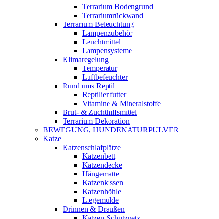
Terrarium Bodengrund
Terrariumrückwand
Terrarium Beleuchtung
Lampenzubehör
Leuchtmittel
Lampensysteme
Klimaregelung
Temperatur
Luftbefeuchter
Rund ums Reptil
Reptilienfutter
Vitamine & Mineralstoffe
Brut- & Zuchthilfsmittel
Terrarium Dekoration
BEWEGUNG, HUNDENATURPULVER
Katze
Katzenschlafplätze
Katzenbett
Katzendecke
Hängematte
Katzenkissen
Katzenhöhle
Liegemulde
Drinnen & Draußen
Katzen-Schutznetz