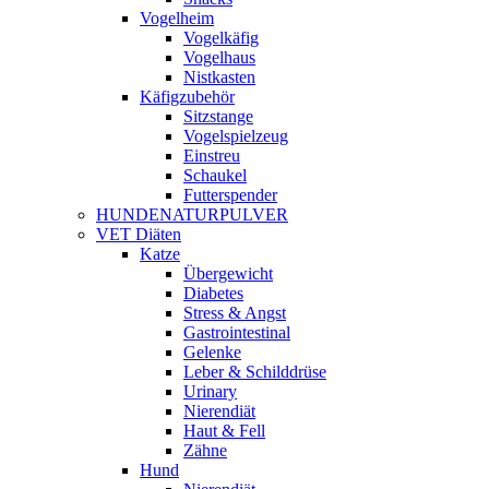
Vogelheim
Vogelkäfig
Vogelhaus
Nistkasten
Käfigzubehör
Sitzstange
Vogelspielzeug
Einstreu
Schaukel
Futterspender
HUNDENATURPULVER
VET Diäten
Katze
Übergewicht
Diabetes
Stress & Angst
Gastrointestinal
Gelenke
Leber & Schilddrüse
Urinary
Nierendiät
Haut & Fell
Zähne
Hund