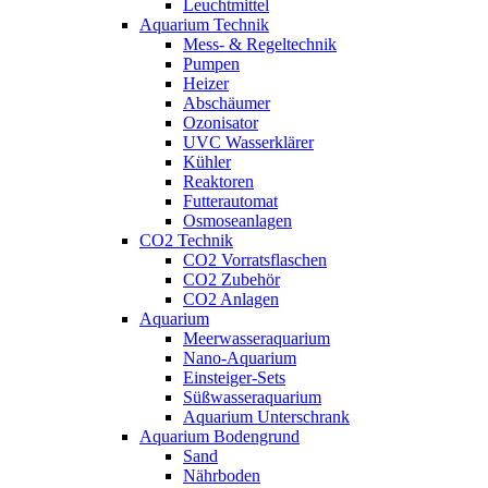
Leuchtmittel
Aquarium Technik
Mess- & Regeltechnik
Pumpen
Heizer
Abschäumer
Ozonisator
UVC Wasserklärer
Kühler
Reaktoren
Futterautomat
Osmoseanlagen
CO2 Technik
CO2 Vorratsflaschen
CO2 Zubehör
CO2 Anlagen
Aquarium
Meerwasseraquarium
Nano-Aquarium
Einsteiger-Sets
Süßwasseraquarium
Aquarium Unterschrank
Aquarium Bodengrund
Sand
Nährboden