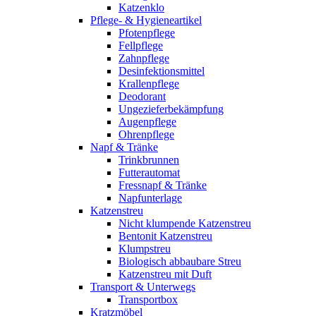
Katzenklo
Pflege- & Hygieneartikel
Pfotenpflege
Fellpflege
Zahnpflege
Desinfektionsmittel
Krallenpflege
Deodorant
Ungezieferbekämpfung
Augenpflege
Ohrenpflege
Napf & Tränke
Trinkbrunnen
Futterautomat
Fressnapf & Tränke
Napfunterlage
Katzenstreu
Nicht klumpende Katzenstreu
Bentonit Katzenstreu
Klumpstreu
Biologisch abbaubare Streu
Katzenstreu mit Duft
Transport & Unterwegs
Transportbox
Kratzmöbel