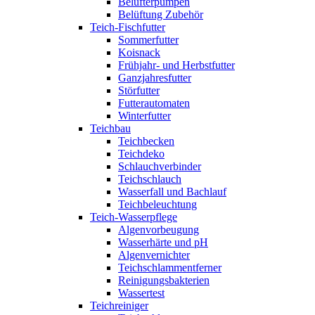
Belüfterpumpen
Belüftung Zubehör
Teich-Fischfutter
Sommerfutter
Koisnack
Frühjahr- und Herbstfutter
Ganzjahresfutter
Störfutter
Futterautomaten
Winterfutter
Teichbau
Teichbecken
Teichdeko
Schlauchverbinder
Teichschlauch
Wasserfall und Bachlauf
Teichbeleuchtung
Teich-Wasserpflege
Algenvorbeugung
Wasserhärte und pH
Algenvernichter
Teichschlammentferner
Reinigungsbakterien
Wassertest
Teichreiniger