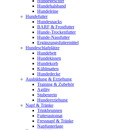
Hundegeschirr
Hundehalsband
Hundeleine
Hundefutter
Hundesnacks
BARF & Frostfutter
Hunde-Trockenfutter
Hunde-Nassfutter
Ergänzungsfuttermittel
Hundeschlafplätze
Hundebett
Hundekissen
Hundekorb
Kühlmatten
Hundedecke
Ausbildung & Erziehung
Training & Zubehör
Agility
Stubenrein
Hundeerziehung
Napf & Tränke
Trinkbrunnen
Futterautomat
Fressnapf & Tränke
Napfunterlage