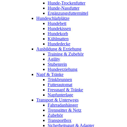
Hunde-Trockenfutter
Hunde-Nassfutter
Ergänzungsfuttermittel
Hundeschlafplätze
Hundebett
Hundekissen
Hundekorb
Kühlmatten
Hundedecke
Ausbildung & Erziehung
Training & Zubehör
Agility
Stubenrein
Hundeerziehung
Napf & Tränke
Trinkbrunnen
Futterautomat
Fressnapf & Tränke
Napfunterlage
Transport & Unterwegs
Fahrradanhänger
Trenngitter & Netz
Zubehör
Transportbox
Sicherheitsgurt & Adapter