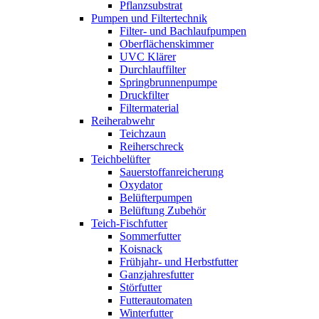
Pflanzsubstrat
Pumpen und Filtertechnik
Filter- und Bachlaufpumpen
Oberflächenskimmer
UVC Klärer
Durchlauffilter
Springbrunnenpumpe
Druckfilter
Filtermaterial
Reiherabwehr
Teichzaun
Reiherschreck
Teichbelüfter
Sauerstoffanreicherung
Oxydator
Belüfterpumpen
Belüftung Zubehör
Teich-Fischfutter
Sommerfutter
Koisnack
Frühjahr- und Herbstfutter
Ganzjahresfutter
Störfutter
Futterautomaten
Winterfutter