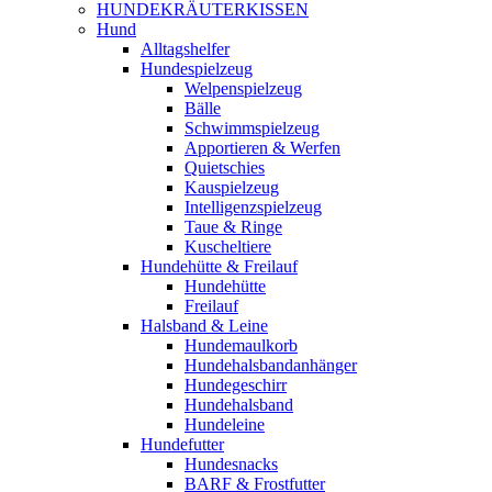
HUNDEKRÄUTERKISSEN
Hund
Alltagshelfer
Hundespielzeug
Welpenspielzeug
Bälle
Schwimmspielzeug
Apportieren & Werfen
Quietschies
Kauspielzeug
Intelligenzspielzeug
Taue & Ringe
Kuscheltiere
Hundehütte & Freilauf
Hundehütte
Freilauf
Halsband & Leine
Hundemaulkorb
Hundehalsbandanhänger
Hundegeschirr
Hundehalsband
Hundeleine
Hundefutter
Hundesnacks
BARF & Frostfutter