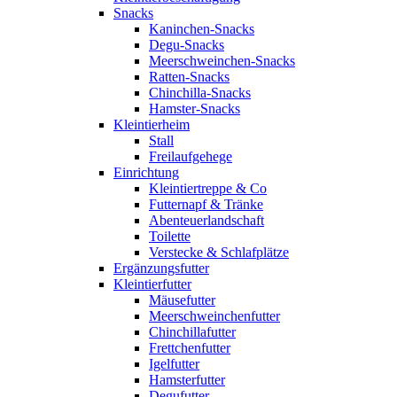
Snacks
Kaninchen-Snacks
Degu-Snacks
Meerschweinchen-Snacks
Ratten-Snacks
Chinchilla-Snacks
Hamster-Snacks
Kleintierheim
Stall
Freilaufgehege
Einrichtung
Kleintiertreppe & Co
Futternapf & Tränke
Abenteuerlandschaft
Toilette
Verstecke & Schlafplätze
Ergänzungsfutter
Kleintierfutter
Mäusefutter
Meerschweinchenfutter
Chinchillafutter
Frettchenfutter
Igelfutter
Hamsterfutter
Degufutter