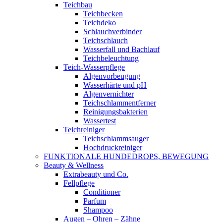
Teichbau
Teichbecken
Teichdeko
Schlauchverbinder
Teichschlauch
Wasserfall und Bachlauf
Teichbeleuchtung
Teich-Wasserpflege
Algenvorbeugung
Wasserhärte und pH
Algenvernichter
Teichschlammentferner
Reinigungsbakterien
Wassertest
Teichreiniger
Teichschlammsauger
Hochdruckreiniger
FUNKTIONALE HUNDEDROPS, BEWEGUNG
Beauty & Wellness
Extrabeauty und Co.
Fellpflege
Conditioner
Parfum
Shampoo
Augen – Ohren – Zähne