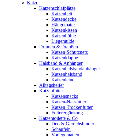
Katze
Katzenschlafplätze
Katzenbett
Katzendecke
Hängematte
Katzenkissen
Katzenhöhle
Liegemulde
Drinnen & Draußen
Katzen-Schutznetz
Katzenklappe
Halsband & Anhänger
Katzenhalsbandanhänger
Katzenhalsband
Katzenleine
Alltagshelfer
Katzenfutter
Katzensnacks
Katzen-Nassfutter
Katzen-Trockenfutter
Futterergänzung
Katzentoilette & Co
Deo & Geruchsbinder
Schaufeln
Vorlegematten