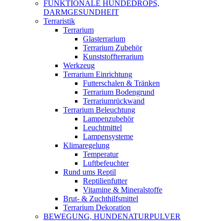
FUNKTIONALE HUNDEDROPS,
DARMGESUNDHEIT
Terraristik
Terrarium
Glasterrarium
Terrarium Zubehör
Kunststoffterrarium
Werkzeug
Terrarium Einrichtung
Futterschalen & Tränken
Terrarium Bodengrund
Terrariumrückwand
Terrarium Beleuchtung
Lampenzubehör
Leuchtmittel
Lampensysteme
Klimaregelung
Temperatur
Luftbefeuchter
Rund ums Reptil
Reptilienfutter
Vitamine & Mineralstoffe
Brut- & Zuchthilfsmittel
Terrarium Dekoration
BEWEGUNG, HUNDENATURPULVER