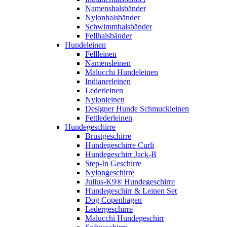
Namenshalsbänder
Nylonhalsbänder
Schwimmhalsbänder
Fellhalsbänder
Hundeleinen
Fellleinen
Namensleinen
Malucchi Hundeleinen
Indianerleinen
Lederleinen
Nylonleinen
Designer Hunde Schmuckleinen
Fettlederleinen
Hundegeschirre
Brustgeschirre
Hundegeschirre Curli
Hundegeschirr Jack-B
Step-In Geschirre
Nylongeschirre
Julius-K9® Hundegeschirre
Hundegeschirr & Leinen Set
Dog Copenhagen
Ledergeschirre
Malucchi Hundegeschirr