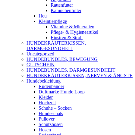
Rattenfutter
Kaninchenfutter
Heu
Kleintierpflege
Vitamine & Mineralien
Pflege- & Hygieneartikel
Einstreu & Stroh
HUNDEKRÄUTERKISSEN,
DARMGESUNDHEIT
Uncategorized
HUNDEBUNDLES, BEWEGUNG
GUTSCHEIN
HUNDEBUNDLES, DARMGESUNDHEIT
HUNDEKRÄUTERKISSEN, NERVEN & ÄNGSTE
Hundebekleidung
Rüdenbänder
Duftmarke Hunde Loop
Kleider
Hochzeit
Schuhe – Socken
Hundeschals
Pullover
Schutzhosen
Hosen