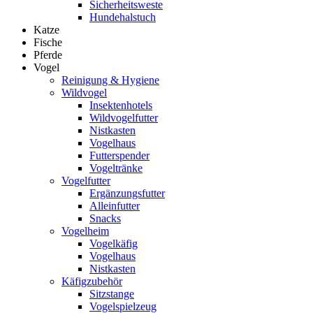
Sicherheitsweste
Hundehalstuch
Katze
Fische
Pferde
Vogel
Reinigung & Hygiene
Wildvogel
Insektenhotels
Wildvogelfutter
Nistkasten
Vogelhaus
Futterspender
Vogeltränke
Vogelfutter
Ergänzungsfutter
Alleinfutter
Snacks
Vogelheim
Vogelkäfig
Vogelhaus
Nistkasten
Käfigzubehör
Sitzstange
Vogelspielzeug