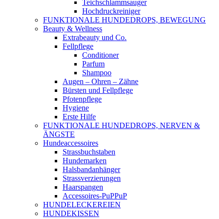
Teichschlammsauger
Hochdruckreiniger
FUNKTIONALE HUNDEDROPS, BEWEGUNG
Beauty & Wellness
Extrabeauty und Co.
Fellpflege
Conditioner
Parfum
Shampoo
Augen – Ohren – Zähne
Bürsten und Fellpflege
Pfotenpflege
Hygiene
Erste Hilfe
FUNKTIONALE HUNDEDROPS, NERVEN &
ÄNGSTE
Hundeaccessoires
Strassbuchstaben
Hundemarken
Halsbandanhänger
Strassverzierungen
Haarspangen
Accessoires-PuPPuP
HUNDELECKEREIEN
HUNDEKISSEN