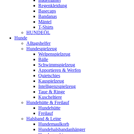
Bademäntel
Regenkleidung
Basecaps
Bandanas
Mäntel
T-Shirts
HUNDEÖL
Hunde
Alltagshelfer
Hundespielzeug
Welpenspielzeug
Bälle
Schwimmspielzeug
Apportieren & Werfen
Quietschies
Kauspielzeug
Intelligenzspielzeug
Taue & Ringe
Kuscheltiere
Hundehütte & Freilauf
Hundehütte
Freilauf
Halsband & Leine
Hundemaulkorb
Hundehalsbandanhänger