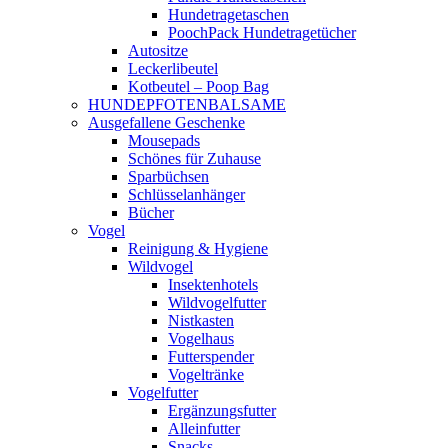
Hundetragetaschen
PoochPack Hundetragetücher
Autositze
Leckerlibeutel
Kotbeutel – Poop Bag
HUNDEPFOTENBALSAME
Ausgefallene Geschenke
Mousepads
Schönes für Zuhause
Sparbüchsen
Schlüsselanhänger
Bücher
Vogel
Reinigung & Hygiene
Wildvogel
Insektenhotels
Wildvogelfutter
Nistkasten
Vogelhaus
Futterspender
Vogeltränke
Vogelfutter
Ergänzungsfutter
Alleinfutter
Snacks