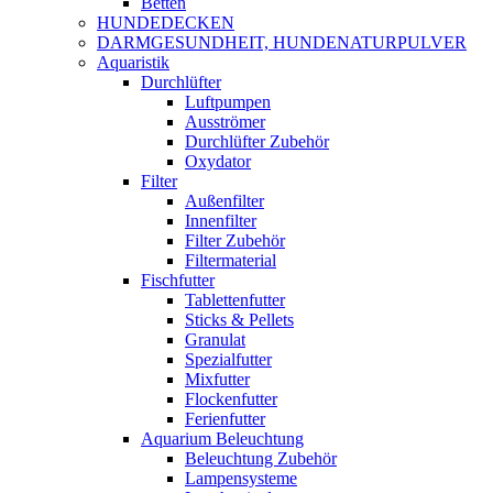
Betten
HUNDEDECKEN
DARMGESUNDHEIT, HUNDENATURPULVER
Aquaristik
Durchlüfter
Luftpumpen
Ausströmer
Durchlüfter Zubehör
Oxydator
Filter
Außenfilter
Innenfilter
Filter Zubehör
Filtermaterial
Fischfutter
Tablettenfutter
Sticks & Pellets
Granulat
Spezialfutter
Mixfutter
Flockenfutter
Ferienfutter
Aquarium Beleuchtung
Beleuchtung Zubehör
Lampensysteme