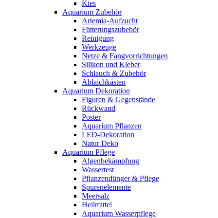
Kies
Aquarium Zubehör
Artemia-Aufzucht
Fütterungszubehör
Reinigung
Werkzeuge
Netze & Fangvorrichtungen
Silikon und Kleber
Schlauch & Zubehör
Ablaichkästen
Aquarium Dekoration
Figuren & Gegenstände
Rückwand
Poster
Aquarium Pflanzen
LED-Dekoration
Natur Deko
Aquarium Pflege
Algenbekämpfung
Wassertest
Pflanzendünger & Pflege
Spurenelemente
Meersalz
Heilmittel
Aquarium Wasserpflege