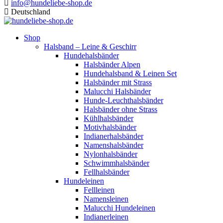
info@hundeliebe-shop.de
Deutschland
Shop
Halsband – Leine & Geschirr
Hundehalsbänder
Halsbänder Alpen
Hundehalsband & Leinen Set
Halsbänder mit Strass
Malucchi Halsbänder
Hunde-Leuchthalsbänder
Halsbänder ohne Strass
Kühlhalsbänder
Motivhalsbänder
Indianerhalsbänder
Namenshalsbänder
Nylonhalsbänder
Schwimmhalsbänder
Fellhalsbänder
Hundeleinen
Fellleinen
Namensleinen
Malucchi Hundeleinen
Indianerleinen