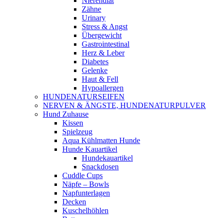
Nierendiät
Zähne
Urinary
Stress & Angst
Übergewicht
Gastrointestinal
Herz & Leber
Diabetes
Gelenke
Haut & Fell
Hypoallergen
HUNDENATURSEIFEN
NERVEN & ÄNGSTE, HUNDENATURPULVER
Hund Zuhause
Kissen
Spielzeug
Aqua Kühlmatten Hunde
Hunde Kauartikel
Hundekauartikel
Snackdosen
Cuddle Cups
Näpfe – Bowls
Napfunterlagen
Decken
Kuschelhöhlen