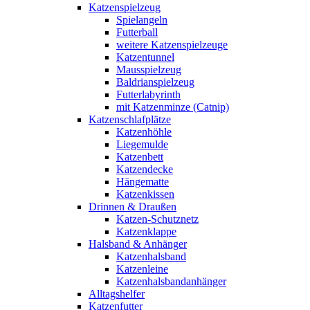
Katzenspielzeug
Spielangeln
Futterball
weitere Katzenspielzeuge
Katzentunnel
Mausspielzeug
Baldrianspielzeug
Futterlabyrinth
mit Katzenminze (Catnip)
Katzenschlafplätze
Katzenhöhle
Liegemulde
Katzenbett
Katzendecke
Hängematte
Katzenkissen
Drinnen & Draußen
Katzen-Schutznetz
Katzenklappe
Halsband & Anhänger
Katzenhalsband
Katzenleine
Katzenhalsbandanhänger
Alltagshelfer
Katzenfutter