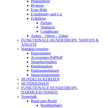
Pfotenpflege
Hygiene
Erste Hilfe
Extrabeauty und Co.
Fellpflege
Parfum
Shampoo
Conditioner
Augen – Ohren – Zähne
FUNKTIONALE HUNDEDROPS, NERVEN &
ÄNGSTE
Hundeaccessoires
Haarspangen
Accessoires-PuPPuP
Strassbuchstaben
Hundemarken
Halsbandanhänger
Strassverzierungen
HUNDELECKEREIEN
HUNDEKISSEN
FUNKTIONALE HUNDEDROPS,
DARMGESUNDHEIT
Terraristik
Rund ums Reptil
Reptilienfutter