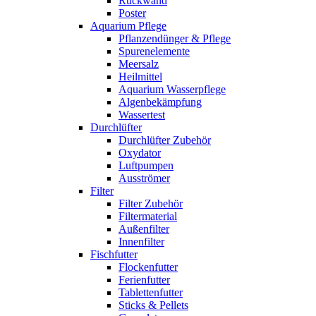
Rückwand
Poster
Aquarium Pflege
Pflanzendünger & Pflege
Spurenelemente
Meersalz
Heilmittel
Aquarium Wasserpflege
Algenbekämpfung
Wassertest
Durchlüfter
Durchlüfter Zubehör
Oxydator
Luftpumpen
Ausströmer
Filter
Filter Zubehör
Filtermaterial
Außenfilter
Innenfilter
Fischfutter
Flockenfutter
Ferienfutter
Tablettenfutter
Sticks & Pellets