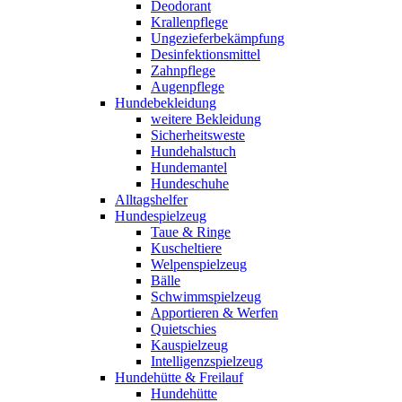
Deodorant
Krallenpflege
Ungezieferbekämpfung
Desinfektionsmittel
Zahnpflege
Augenpflege
Hundebekleidung
weitere Bekleidung
Sicherheitsweste
Hundehalstuch
Hundemantel
Hundeschuhe
Alltagshelfer
Hundespielzeug
Taue & Ringe
Kuscheltiere
Welpenspielzeug
Bälle
Schwimmspielzeug
Apportieren & Werfen
Quietschies
Kauspielzeug
Intelligenzspielzeug
Hundehütte & Freilauf
Hundehütte