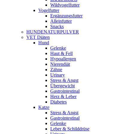
Wildvogelfutter
Vogelfutter
Ergänzungsfutter
Alleinfutter
Snacks
HUNDENATURPULVER
VET Diäten
Hund
Gelenke
Haut & Fell
Hypoallergen
Nierendiät
Zähne
Urinary
Stress & Angst
Übergewicht
Gastrointestinal
Herz & Leber
Diabetes
Katze
Stress & Angst
Gastrointestinal
Gelenke
Leber & Schilddrüse