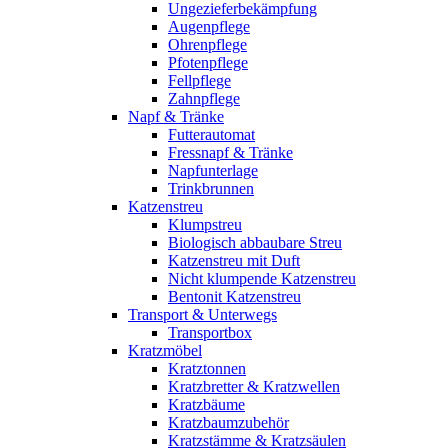
Ungezieferbekämpfung
Augenpflege
Ohrenpflege
Pfotenpflege
Fellpflege
Zahnpflege
Napf & Tränke
Futterautomat
Fressnapf & Tränke
Napfunterlage
Trinkbrunnen
Katzenstreu
Klumpstreu
Biologisch abbaubare Streu
Katzenstreu mit Duft
Nicht klumpende Katzenstreu
Bentonit Katzenstreu
Transport & Unterwegs
Transportbox
Kratzmöbel
Kratztonnen
Kratzbretter & Kratzwellen
Kratzbäume
Kratzbaumzubehör
Kratzstämme & Kratzsäulen