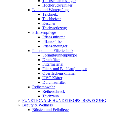
Teichschlammsauger
Hochdruckreiniger
Laub und Winterpflege
Teichnetz
Teichheizer
Kescher
Teichwerkzeug
Pflanzenpflege
Pflanzsubstrat
Pflanzkörbe
Pflanzendünger
Pumpen und Filtertechnik
Springbrunnenpumpe
Druckfilter
Filtermaterial
Filter- und Bachlaufpumpen
Oberflächenskimmer
UVC Klärer
Durchlauffilter
Reiherabwehr
Reiherschreck
Teichzaun
FUNKTIONALE HUNDEDROPS, BEWEGUNG
Beauty & Wellness
Bürsten und Fellpflege