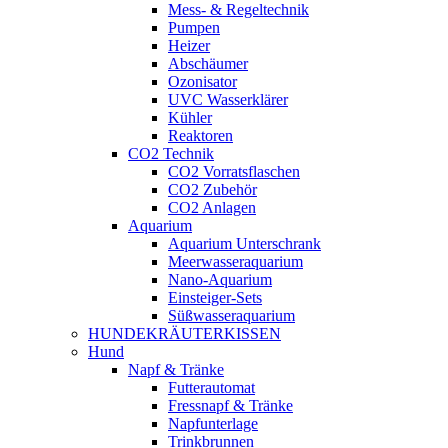
Mess- & Regeltechnik
Pumpen
Heizer
Abschäumer
Ozonisator
UVC Wasserklärer
Kühler
Reaktoren
CO2 Technik
CO2 Vorratsflaschen
CO2 Zubehör
CO2 Anlagen
Aquarium
Aquarium Unterschrank
Meerwasseraquarium
Nano-Aquarium
Einsteiger-Sets
Süßwasseraquarium
HUNDEKRÄUTERKISSEN
Hund
Napf & Tränke
Futterautomat
Fressnapf & Tränke
Napfunterlage
Trinkbrunnen