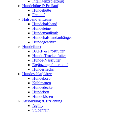
Intelligenzspielzeug
Hundehütte & Freilauf
Hundehütte
Freilauf
Halsband & Leine
Hundehalsband
Hundeleine
Hundemaulkorb
Hundehalsbandanhänger
Hundegeschirr
Hundefutter
BARF & Frostfutter
Hunde-Trockenfutter
Hunde-Nassfutter
Ergänzungsfuttermittel
Hundesnacks
Hundeschlafplätze
Hundekorb
Kühlmatten
Hundedecke
Hundebett
Hundekissen
Ausbildung & Erziehung
Agility
Stubenrein