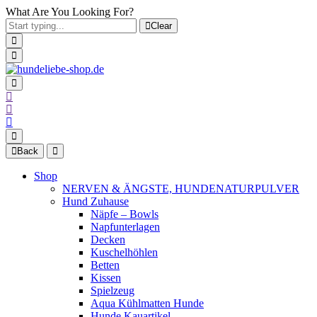
What Are You Looking For?
Clear
Back
Shop
NERVEN & ÄNGSTE, HUNDENATURPULVER
Hund Zuhause
Näpfe – Bowls
Napfunterlagen
Decken
Kuschelhöhlen
Betten
Kissen
Spielzeug
Aqua Kühlmatten Hunde
Hunde Kauartikel