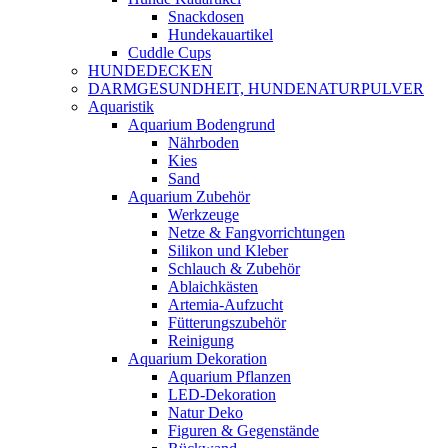
Snackdosen
Hundekauartikel
Cuddle Cups
HUNDEDECKEN
DARMGESUNDHEIT, HUNDENATURPULVER
Aquaristik
Aquarium Bodengrund
Nährboden
Kies
Sand
Aquarium Zubehör
Werkzeuge
Netze & Fangvorrichtungen
Silikon und Kleber
Schlauch & Zubehör
Ablaichkästen
Artemia-Aufzucht
Fütterungszubehör
Reinigung
Aquarium Dekoration
Aquarium Pflanzen
LED-Dekoration
Natur Deko
Figuren & Gegenstände