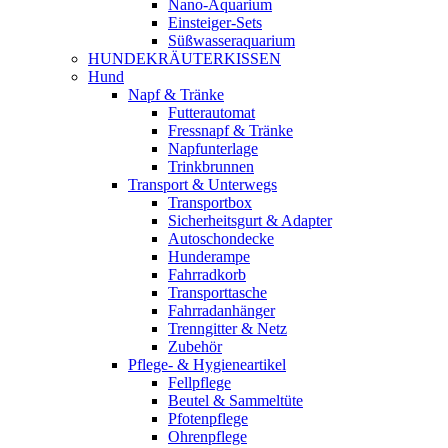
Nano-Aquarium
Einsteiger-Sets
Süßwasseraquarium
HUNDEKRÄUTERKISSEN
Hund
Napf & Tränke
Futterautomat
Fressnapf & Tränke
Napfunterlage
Trinkbrunnen
Transport & Unterwegs
Transportbox
Sicherheitsgurt & Adapter
Autoschondecke
Hunderampe
Fahrradkorb
Transporttasche
Fahrradanhänger
Trenngitter & Netz
Zubehör
Pflege- & Hygieneartikel
Fellpflege
Beutel & Sammeltüte
Pfotenpflege
Ohrenpflege