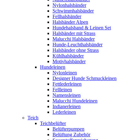
Nylonhalsbänder
Schwimmhalsbänder
Fellhalsbänder
Halsbänder Alpen
Hundehalsband & Leinen Set
Halsbänder mit Strass
Malucchi Halsbänder
Hunde-Leuchthalsbänder
Halsbänder ohne Strass
Kühlhalsbänder
Motivhalsbänder
Hundeleinen
Nylonleinen
Designer Hunde Schmuckleinen
Fettlederleinen
Fellleinen
Namensleinen
Malucchi Hundeleinen
Indianerleinen
Lederleinen
Teich
Teichbelüfter
Belüfterpumpen
Belüftung Zubehör