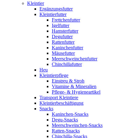
Kleintier
Ergänzungsfutter
Kleintierfutter
Frettchenfutter
Igelfutter
Hamsterfutter
Degufutter
Rattenfutter
Kaninchenfutter
Mäusefutter
Meerschweinchenfutter
Chinchillafutter
Heu
Kleintierpflege
Einstreu & Stroh
Vitamine & Mineralien
Pflege- & Hygieneartikel
Transport Kleintiere
Kleintierbeschäftigung
Snacks
Kaninchen-Snacks
Degu-Snacks
Meerschweinchen-Snacks
Ratten-Snacks
Chinchilla-Snacks