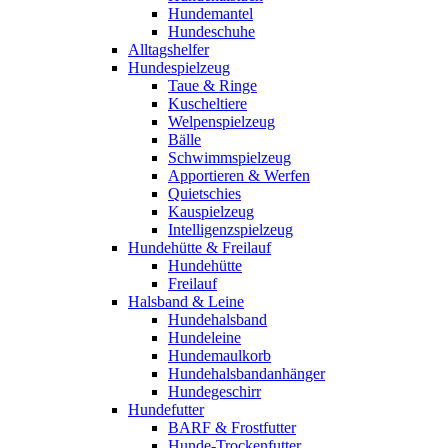
Hundemantel
Hundeschuhe
Alltagshelfer
Hundespielzeug
Taue & Ringe
Kuscheltiere
Welpenspielzeug
Bälle
Schwimmspielzeug
Apportieren & Werfen
Quietschies
Kauspielzeug
Intelligenzspielzeug
Hundehütte & Freilauf
Hundehütte
Freilauf
Halsband & Leine
Hundehalsband
Hundeleine
Hundemaulkorb
Hundehalsbandanhänger
Hundegeschirr
Hundefutter
BARF & Frostfutter
Hunde-Trockenfutter