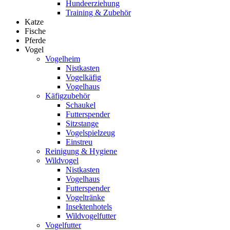
Hundeerziehung
Training & Zubehör
Katze
Fische
Pferde
Vogel
Vogelheim
Nistkasten
Vogelkäfig
Vogelhaus
Käfigzubehör
Schaukel
Futterspender
Sitzstange
Vogelspielzeug
Einstreu
Reinigung & Hygiene
Wildvogel
Nistkasten
Vogelhaus
Futterspender
Vogeltränke
Insektenhotels
Wildvogelfutter
Vogelfutter