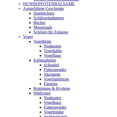
HUNDEPFOTENBALSAME
Ausgefallene Geschenke
Sparbüchsen
Schlüsselanhänger
Bücher
Mousepads
Schönes für Zuhause
Vogel
Vogelheim
Nistkasten
Vogelkäfig
Vogelhaus
Käfigzubehör
Schaukel
Futterspender
Sitzstange
Vogelspielzeug
Einstreu
Reinigung & Hygiene
Wildvogel
Nistkasten
Vogelhaus
Futterspender
Vogeltränke
Insektenhotels