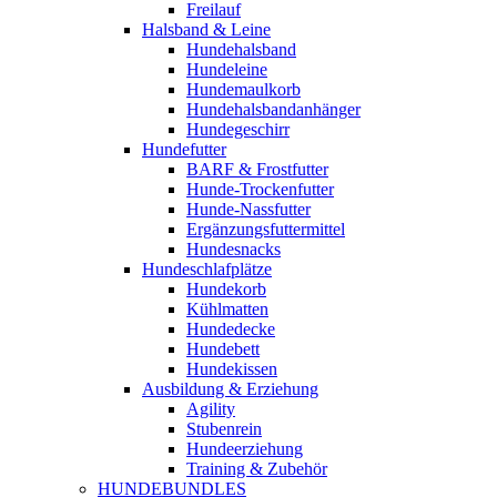
Freilauf
Halsband & Leine
Hundehalsband
Hundeleine
Hundemaulkorb
Hundehalsbandanhänger
Hundegeschirr
Hundefutter
BARF & Frostfutter
Hunde-Trockenfutter
Hunde-Nassfutter
Ergänzungsfuttermittel
Hundesnacks
Hundeschlafplätze
Hundekorb
Kühlmatten
Hundedecke
Hundebett
Hundekissen
Ausbildung & Erziehung
Agility
Stubenrein
Hundeerziehung
Training & Zubehör
HUNDEBUNDLES