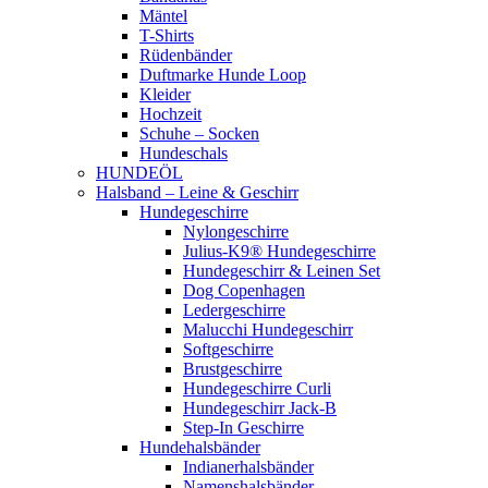
Mäntel
T-Shirts
Rüdenbänder
Duftmarke Hunde Loop
Kleider
Hochzeit
Schuhe – Socken
Hundeschals
HUNDEÖL
Halsband – Leine & Geschirr
Hundegeschirre
Nylongeschirre
Julius-K9® Hundegeschirre
Hundegeschirr & Leinen Set
Dog Copenhagen
Ledergeschirre
Malucchi Hundegeschirr
Softgeschirre
Brustgeschirre
Hundegeschirre Curli
Hundegeschirr Jack-B
Step-In Geschirre
Hundehalsbänder
Indianerhalsbänder
Namenshalsbänder