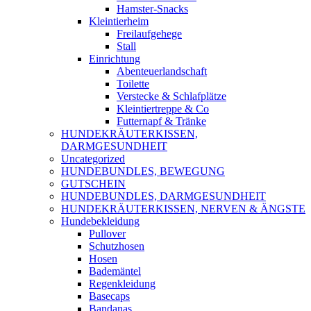
Hamster-Snacks
Kleintierheim
Freilaufgehege
Stall
Einrichtung
Abenteuerlandschaft
Toilette
Verstecke & Schlafplätze
Kleintiertreppe & Co
Futternapf & Tränke
HUNDEKRÄUTERKISSEN,
DARMGESUNDHEIT
Uncategorized
HUNDEBUNDLES, BEWEGUNG
GUTSCHEIN
HUNDEBUNDLES, DARMGESUNDHEIT
HUNDEKRÄUTERKISSEN, NERVEN & ÄNGSTE
Hundebekleidung
Pullover
Schutzhosen
Hosen
Bademäntel
Regenkleidung
Basecaps
Bandanas