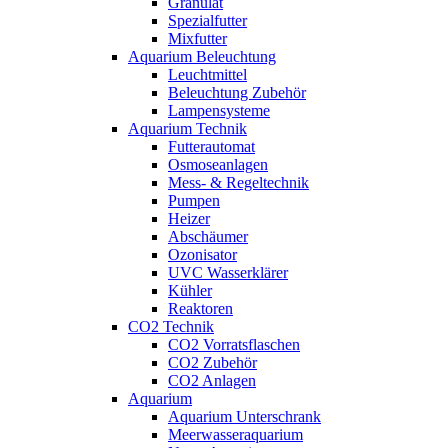
Granulat
Spezialfutter
Mixfutter
Aquarium Beleuchtung
Leuchtmittel
Beleuchtung Zubehör
Lampensysteme
Aquarium Technik
Futterautomat
Osmoseanlagen
Mess- & Regeltechnik
Pumpen
Heizer
Abschäumer
Ozonisator
UVC Wasserklärer
Kühler
Reaktoren
CO2 Technik
CO2 Vorratsflaschen
CO2 Zubehör
CO2 Anlagen
Aquarium
Aquarium Unterschrank
Meerwasseraquarium