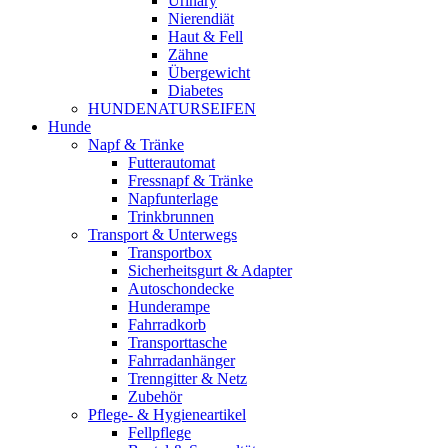
Urinary
Nierendiät
Haut & Fell
Zähne
Übergewicht
Diabetes
HUNDENATURSEIFEN
Hunde
Napf & Tränke
Futterautomat
Fressnapf & Tränke
Napfunterlage
Trinkbrunnen
Transport & Unterwegs
Transportbox
Sicherheitsgurt & Adapter
Autoschondecke
Hunderampe
Fahrradkorb
Transporttasche
Fahrradanhänger
Trenngitter & Netz
Zubehör
Pflege- & Hygieneartikel
Fellpflege