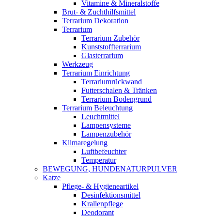
Vitamine & Mineralstoffe
Brut- & Zuchthilfsmittel
Terrarium Dekoration
Terrarium
Terrarium Zubehör
Kunststoffterrarium
Glasterrarium
Werkzeug
Terrarium Einrichtung
Terrariumrückwand
Futterschalen & Tränken
Terrarium Bodengrund
Terrarium Beleuchtung
Leuchtmittel
Lampensysteme
Lampenzubehör
Klimaregelung
Luftbefeuchter
Temperatur
BEWEGUNG, HUNDENATURPULVER
Katze
Pflege- & Hygieneartikel
Desinfektionsmittel
Krallenpflege
Deodorant