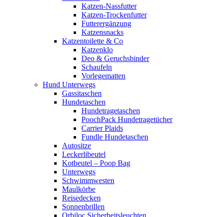
Katzen-Nassfutter
Katzen-Trockenfutter
Futterergänzung
Katzensnacks
Katzentoilette & Co
Katzenklo
Deo & Geruchsbinder
Schaufeln
Vorlegematten
Hund Unterwegs
Gassitaschen
Hundetaschen
Hundetragetaschen
PoochPack Hundetragetücher
Carrier Plaids
Fundle Hundetaschen
Autositze
Leckerlibeutel
Kotbeutel – Poop Bag
Unterwegs
Schwimmwesten
Maulkörbe
Reisedecken
Sonnenbrillen
Orbiloc Sicherheitsleuchten