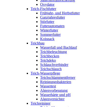
Sauerstoffanreicherung
Oxydator
Teich-Fischfutter
Frühjahr- und Herbstfutter
Ganzjahresfutter
Störfutter
Futterautomaten
Winterfutter
Sommerfutter
Koisnack
Teichbau
Wasserfall und Bachlauf
Teichbeleuchtung
Teichbecken
Teichdeko
Schlauchverbinder
Teichschlauch
Teich-Wasserpflege
Teichschlammentferner
Reinigungsbakterien
Wassertest
Algenvorbeugung
Wasserhärte und pH
Algenvernichter
Teichreiniger