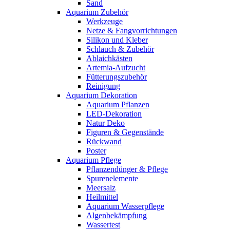
Sand
Aquarium Zubehör
Werkzeuge
Netze & Fangvorrichtungen
Silikon und Kleber
Schlauch & Zubehör
Ablaichkästen
Artemia-Aufzucht
Fütterungszubehör
Reinigung
Aquarium Dekoration
Aquarium Pflanzen
LED-Dekoration
Natur Deko
Figuren & Gegenstände
Rückwand
Poster
Aquarium Pflege
Pflanzendünger & Pflege
Spurenelemente
Meersalz
Heilmittel
Aquarium Wasserpflege
Algenbekämpfung
Wassertest