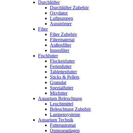
Durchlüfter
Durchlüfter Zubehör
Oxydator
Luftpumpen
Ausströmer
Filter
Filter Zubehör
Filtermaterial
Außenfilter
Innenfilter
Fischfutter
Flockenfutter
Ferienfutter
Tablettenfutter
Sticks & Pellets
Granulat
Spezialfutter
Mixfutter
Aquarium Beleuchtung
Leuchtmittel
Beleuchtung Zubehör
Lampensysteme
Aquarium Technik
Futterautomat
Osmoseanlagen