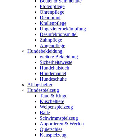
Beutel & Sammeltüte
Pfotenpflege
Ohrenpflege
Deodorant
Krallenpflege
Ungezieferbekämpfung
Desinfektionsmittel
Zahnpflege
Augenpflege
Hundebekleidung
weitere Bekleidung
Sicherheitsweste
Hundehalstuch
Hundemantel
Hundeschuhe
Alltagshelfer
Hundespielzeug
Taue & Ringe
Kuscheltiere
Welpenspielzeug
Bälle
Schwimmspielzeug
Apportieren & Werfen
Quietschies
Kauspielzeug