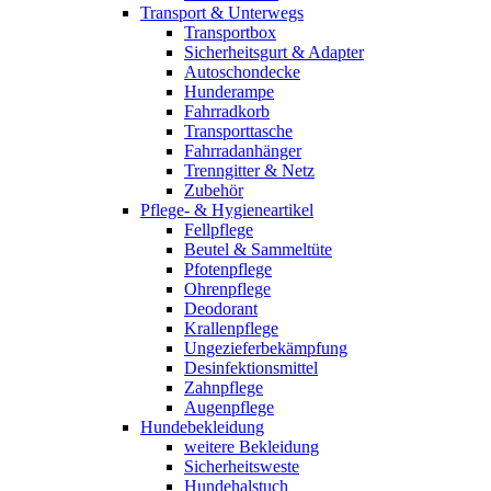
Transport & Unterwegs
Transportbox
Sicherheitsgurt & Adapter
Autoschondecke
Hunderampe
Fahrradkorb
Transporttasche
Fahrradanhänger
Trenngitter & Netz
Zubehör
Pflege- & Hygieneartikel
Fellpflege
Beutel & Sammeltüte
Pfotenpflege
Ohrenpflege
Deodorant
Krallenpflege
Ungezieferbekämpfung
Desinfektionsmittel
Zahnpflege
Augenpflege
Hundebekleidung
weitere Bekleidung
Sicherheitsweste
Hundehalstuch