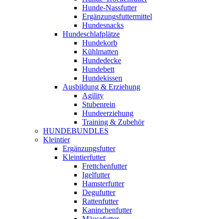
Hunde-Nassfutter
Ergänzungsfuttermittel
Hundesnacks
Hundeschlafplätze
Hundekorb
Kühlmatten
Hundedecke
Hundebett
Hundekissen
Ausbildung & Erziehung
Agility
Stubenrein
Hundeerziehung
Training & Zubehör
HUNDEBUNDLES
Kleintier
Ergänzungsfutter
Kleintierfutter
Frettchenfutter
Igelfutter
Hamsterfutter
Degufutter
Rattenfutter
Kaninchenfutter
Mäusefutter