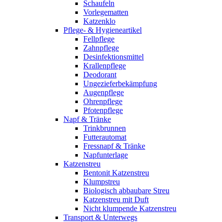
Schaufeln
Vorlegematten
Katzenklo
Pflege- & Hygieneartikel
Fellpflege
Zahnpflege
Desinfektionsmittel
Krallenpflege
Deodorant
Ungezieferbekämpfung
Augenpflege
Ohrenpflege
Pfotenpflege
Napf & Tränke
Trinkbrunnen
Futterautomat
Fressnapf & Tränke
Napfunterlage
Katzenstreu
Bentonit Katzenstreu
Klumpstreu
Biologisch abbaubare Streu
Katzenstreu mit Duft
Nicht klumpende Katzenstreu
Transport & Unterwegs