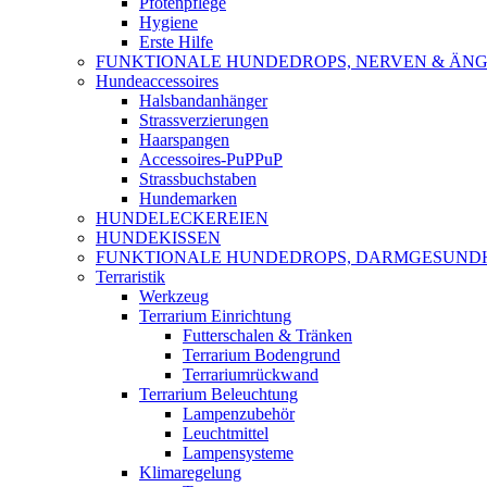
Pfotenpflege
Hygiene
Erste Hilfe
FUNKTIONALE HUNDEDROPS, NERVEN & ÄNG
Hundeaccessoires
Halsbandanhänger
Strassverzierungen
Haarspangen
Accessoires-PuPPuP
Strassbuchstaben
Hundemarken
HUNDELECKEREIEN
HUNDEKISSEN
FUNKTIONALE HUNDEDROPS, DARMGESUND
Terraristik
Werkzeug
Terrarium Einrichtung
Futterschalen & Tränken
Terrarium Bodengrund
Terrariumrückwand
Terrarium Beleuchtung
Lampenzubehör
Leuchtmittel
Lampensysteme
Klimaregelung