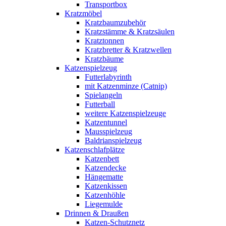
Transportbox
Kratzmöbel
Kratzbaumzubehör
Kratzstämme & Kratzsäulen
Kratztonnen
Kratzbretter & Kratzwellen
Kratzbäume
Katzenspielzeug
Futterlabyrinth
mit Katzenminze (Catnip)
Spielangeln
Futterball
weitere Katzenspielzeuge
Katzentunnel
Mausspielzeug
Baldrianspielzeug
Katzenschlafplätze
Katzenbett
Katzendecke
Hängematte
Katzenkissen
Katzenhöhle
Liegemulde
Drinnen & Draußen
Katzen-Schutznetz