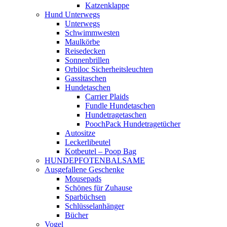
Katzenklappe
Hund Unterwegs
Unterwegs
Schwimmwesten
Maulkörbe
Reisedecken
Sonnenbrillen
Orbiloc Sicherheitsleuchten
Gassitaschen
Hundetaschen
Carrier Plaids
Fundle Hundetaschen
Hundetragetaschen
PoochPack Hundetragetücher
Autositze
Leckerlibeutel
Kotbeutel – Poop Bag
HUNDEPFOTENBALSAME
Ausgefallene Geschenke
Mousepads
Schönes für Zuhause
Sparbüchsen
Schlüsselanhänger
Bücher
Vogel