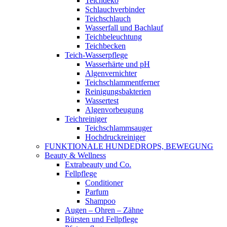
Teichdeko
Schlauchverbinder
Teichschlauch
Wasserfall und Bachlauf
Teichbeleuchtung
Teichbecken
Teich-Wasserpflege
Wasserhärte und pH
Algenvernichter
Teichschlammentferner
Reinigungsbakterien
Wassertest
Algenvorbeugung
Teichreiniger
Teichschlammsauger
Hochdruckreiniger
FUNKTIONALE HUNDEDROPS, BEWEGUNG
Beauty & Wellness
Extrabeauty und Co.
Fellpflege
Conditioner
Parfum
Shampoo
Augen – Ohren – Zähne
Bürsten und Fellpflege