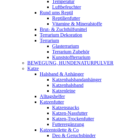
Temperatur
Luftbefeuchter
Rund ums Reptil
Reptilienfutter
Vitamine & Mineralstoffe
Brut- & Zuchthilfsmittel
Terrarium Dekoration
Terrarium
Glasterrarium
Terrarium Zubehör
Kunststoffterrarium
BEWEGUNG, HUNDENATURPULVER
Katze
Halsband & Anhänger
Katzenhalsbandanhänger
Katzenhalsband
Katzenleine
Alltagshelfer
Katzenfutter
Katzensnacks
Katzen-Nassfutter
Katzen-Trockenfutter
Futterergänzung
Katzentoilette & Co
Deo & Geruchsbinder