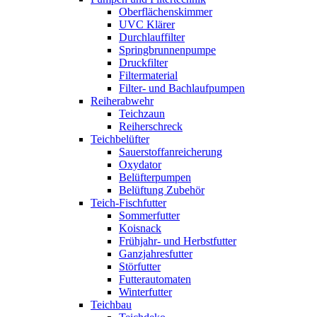
Oberflächenskimmer
UVC Klärer
Durchlauffilter
Springbrunnenpumpe
Druckfilter
Filtermaterial
Filter- und Bachlaufpumpen
Reiherabwehr
Teichzaun
Reiherschreck
Teichbelüfter
Sauerstoffanreicherung
Oxydator
Belüfterpumpen
Belüftung Zubehör
Teich-Fischfutter
Sommerfutter
Koisnack
Frühjahr- und Herbstfutter
Ganzjahresfutter
Störfutter
Futterautomaten
Winterfutter
Teichbau