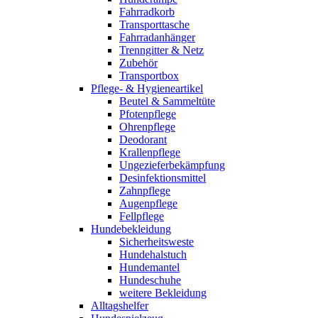
Fahrradkorb
Transporttasche
Fahrradanhänger
Trenngitter & Netz
Zubehör
Transportbox
Pflege- & Hygieneartikel
Beutel & Sammeltüte
Pfotenpflege
Ohrenpflege
Deodorant
Krallenpflege
Ungezieferbekämpfung
Desinfektionsmittel
Zahnpflege
Augenpflege
Fellpflege
Hundebekleidung
Sicherheitsweste
Hundehalstuch
Hundemantel
Hundeschuhe
weitere Bekleidung
Alltagshelfer