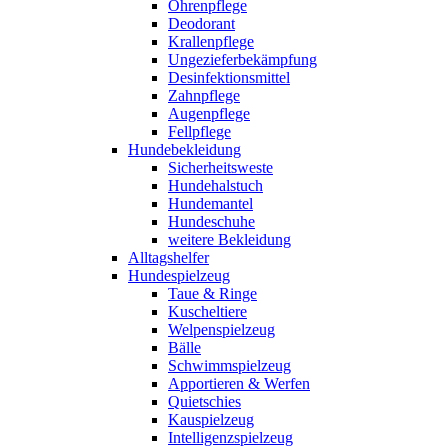
Ohrenpflege
Deodorant
Krallenpflege
Ungezieferbekämpfung
Desinfektionsmittel
Zahnpflege
Augenpflege
Fellpflege
Hundebekleidung
Sicherheitsweste
Hundehalstuch
Hundemantel
Hundeschuhe
weitere Bekleidung
Alltagshelfer
Hundespielzeug
Taue & Ringe
Kuscheltiere
Welpenspielzeug
Bälle
Schwimmspielzeug
Apportieren & Werfen
Quietschies
Kauspielzeug
Intelligenzspielzeug