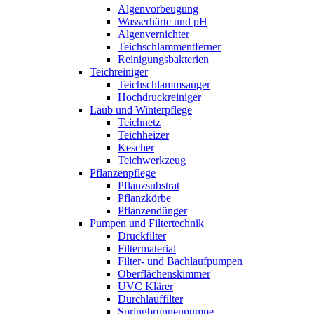
Algenvorbeugung
Wasserhärte und pH
Algenvernichter
Teichschlammentferner
Reinigungsbakterien
Teichreiniger
Teichschlammsauger
Hochdruckreiniger
Laub und Winterpflege
Teichnetz
Teichheizer
Kescher
Teichwerkzeug
Pflanzenpflege
Pflanzsubstrat
Pflanzkörbe
Pflanzendünger
Pumpen und Filtertechnik
Druckfilter
Filtermaterial
Filter- und Bachlaufpumpen
Oberflächenskimmer
UVC Klärer
Durchlauffilter
Springbrunnenpumpe