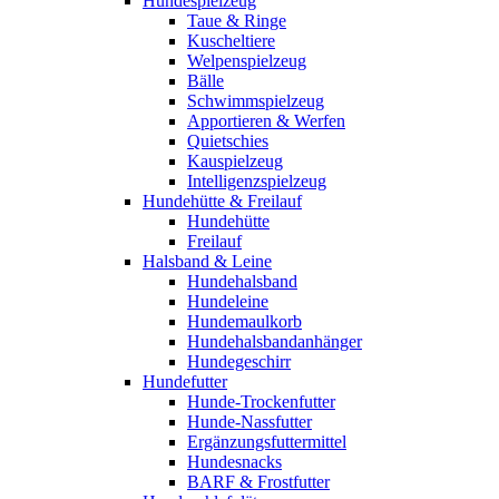
Hundespielzeug
Taue & Ringe
Kuscheltiere
Welpenspielzeug
Bälle
Schwimmspielzeug
Apportieren & Werfen
Quietschies
Kauspielzeug
Intelligenzspielzeug
Hundehütte & Freilauf
Hundehütte
Freilauf
Halsband & Leine
Hundehalsband
Hundeleine
Hundemaulkorb
Hundehalsbandanhänger
Hundegeschirr
Hundefutter
Hunde-Trockenfutter
Hunde-Nassfutter
Ergänzungsfuttermittel
Hundesnacks
BARF & Frostfutter