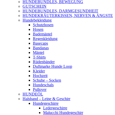
HUNDEBUNDLES, BEWEGUNG
GUTSCHEIN
HUNDEBUNDLES, DARMGESUNDHEIT
HUNDEKRÄUTERKISSEN, NERVEN & ÄNGSTE
Hundebekleidung
Schutzhosen
Hosen
Bademäntel
Regenkleidung
Basecaps
Bandanas
Mäntel
T-Shirts
Rüdenbänder
Duftmarke Hunde Loop
Kleider
Hochzeit
Schuhe – Socken
Hundeschals
Pullover
HUNDEÖL
Halsband – Leine & Geschirr
Hundegeschirre
Ledergeschirre
Malucchi Hundegeschirr