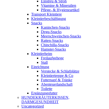
Einstreu & Stroh
Vitamine & Mineralien
Pflege- & Hygieneartikel
Transport Kleintiere
Kleintierbeschäftigung
Snacks
Kaninchen-Snacks
Degu-Snacks
Meerschweinchen-Snacks
Ratten-Snacks
Chinchilla-Snacks
Hamster-Snacks
Kleintierheim
Freilaufgehege
Stall
Einrichtung
Verstecke & Schlafplätze
Kleintiertreppe & Co
Futternapf & Tränke
Abenteuerlandschaft
Toilette
Ergänzungsfutter
HUNDEKRÄUTERKISSEN,
DARMGESUNDHEIT
Uncategorized