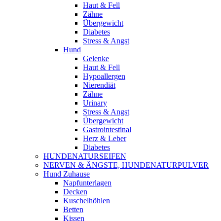
Haut & Fell
Zähne
Übergewicht
Diabetes
Stress & Angst
Hund
Gelenke
Haut & Fell
Hypoallergen
Nierendiät
Zähne
Urinary
Stress & Angst
Übergewicht
Gastrointestinal
Herz & Leber
Diabetes
HUNDENATURSEIFEN
NERVEN & ÄNGSTE, HUNDENATURPULVER
Hund Zuhause
Napfunterlagen
Decken
Kuschelhöhlen
Betten
Kissen