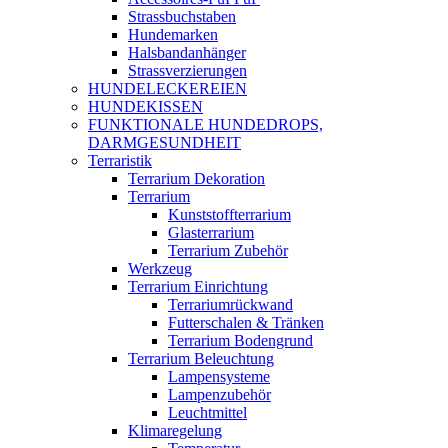
Strassbuchstaben
Hundemarken
Halsbandanhänger
Strassverzierungen
HUNDELECKEREIEN
HUNDEKISSEN
FUNKTIONALE HUNDEDROPS,
DARMGESUNDHEIT
Terraristik
Terrarium Dekoration
Terrarium
Kunststoffterrarium
Glasterrarium
Terrarium Zubehör
Werkzeug
Terrarium Einrichtung
Terrariumrückwand
Futterschalen & Tränken
Terrarium Bodengrund
Terrarium Beleuchtung
Lampensysteme
Lampenzubehör
Leuchtmittel
Klimaregelung