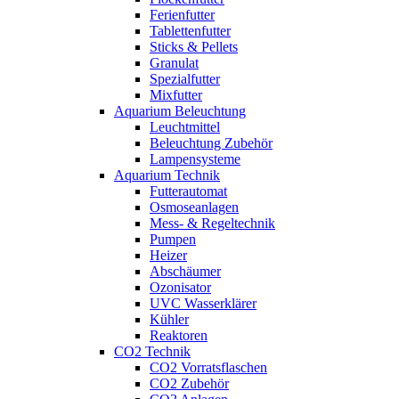
Ferienfutter
Tablettenfutter
Sticks & Pellets
Granulat
Spezialfutter
Mixfutter
Aquarium Beleuchtung
Leuchtmittel
Beleuchtung Zubehör
Lampensysteme
Aquarium Technik
Futterautomat
Osmoseanlagen
Mess- & Regeltechnik
Pumpen
Heizer
Abschäumer
Ozonisator
UVC Wasserklärer
Kühler
Reaktoren
CO2 Technik
CO2 Vorratsflaschen
CO2 Zubehör