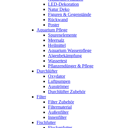
LED-Dekoration
Natur Deko
Figuren & Gegenstände
Rückwand
Poster
Aquarium Pflege
Spurenelemente
Meersalz
Heilmittel
Aquarium Wasserpflege
Algenbekämpfung
Wassertest
Pflanzendünger & Pflege
Durchlüfter
Oxydator
Luftpumpen
Ausströmer
Durchlüfter Zubehör
Filter
Filter Zubehör
Filtermaterial
Außenfilter
Innenfilter
Fischfutter
Flockenfutter