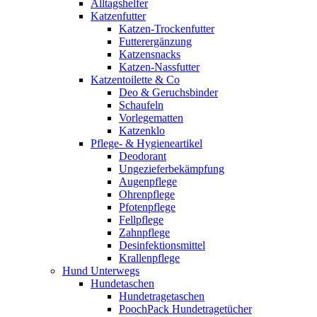
Alltagshelfer
Katzenfutter
Katzen-Trockenfutter
Futterergänzung
Katzensnacks
Katzen-Nassfutter
Katzentoilette & Co
Deo & Geruchsbinder
Schaufeln
Vorlegematten
Katzenklo
Pflege- & Hygieneartikel
Deodorant
Ungezieferbekämpfung
Augenpflege
Ohrenpflege
Pfotenpflege
Fellpflege
Zahnpflege
Desinfektionsmittel
Krallenpflege
Hund Unterwegs
Hundetaschen
Hundetragetaschen
PoochPack Hundetragetücher