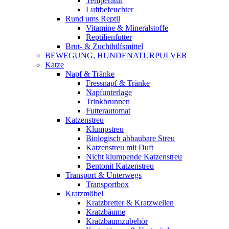
Temperatur
Luftbefeuchter
Rund ums Reptil
Vitamine & Mineralstoffe
Reptilienfutter
Brut- & Zuchthilfsmittel
BEWEGUNG, HUNDENATURPULVER
Katze
Napf & Tränke
Fressnapf & Tränke
Napfunterlage
Trinkbrunnen
Futterautomat
Katzenstreu
Klumpstreu
Biologisch abbaubare Streu
Katzenstreu mit Duft
Nicht klumpende Katzenstreu
Bentonit Katzenstreu
Transport & Unterwegs
Transportbox
Kratzmöbel
Kratzbretter & Kratzwellen
Kratzbäume
Kratzbaumzubehör