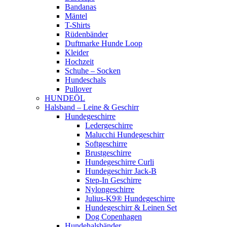
Bandanas
Mäntel
T-Shirts
Rüdenbänder
Duftmarke Hunde Loop
Kleider
Hochzeit
Schuhe – Socken
Hundeschals
Pullover
HUNDEÖL
Halsband – Leine & Geschirr
Hundegeschirre
Ledergeschirre
Malucchi Hundegeschirr
Softgeschirre
Brustgeschirre
Hundegeschirre Curli
Hundegeschirr Jack-B
Step-In Geschirre
Nylongeschirre
Julius-K9® Hundegeschirre
Hundegeschirr & Leinen Set
Dog Copenhagen
Hundehalsbänder