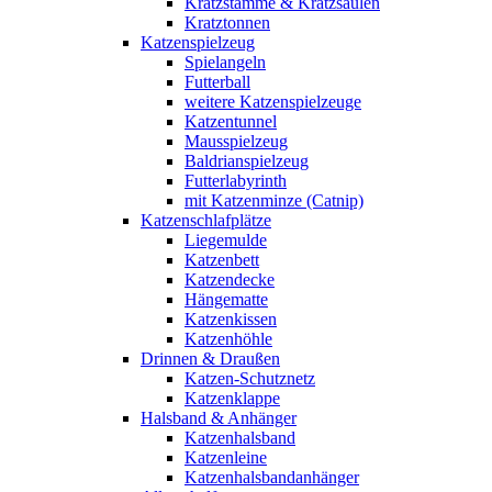
Kratzstämme & Kratzsäulen
Kratztonnen
Katzenspielzeug
Spielangeln
Futterball
weitere Katzenspielzeuge
Katzentunnel
Mausspielzeug
Baldrianspielzeug
Futterlabyrinth
mit Katzenminze (Catnip)
Katzenschlafplätze
Liegemulde
Katzenbett
Katzendecke
Hängematte
Katzenkissen
Katzenhöhle
Drinnen & Draußen
Katzen-Schutznetz
Katzenklappe
Halsband & Anhänger
Katzenhalsband
Katzenleine
Katzenhalsbandanhänger