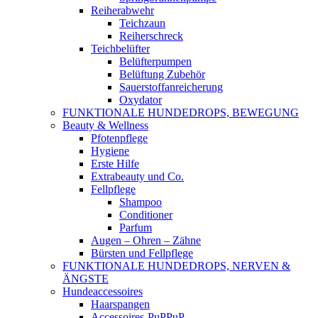
Reiherabwehr
Teichzaun
Reiherschreck
Teichbelüfter
Belüfterpumpen
Belüftung Zubehör
Sauerstoffanreicherung
Oxydator
FUNKTIONALE HUNDEDROPS, BEWEGUNG
Beauty & Wellness
Pfotenpflege
Hygiene
Erste Hilfe
Extrabeauty und Co.
Fellpflege
Shampoo
Conditioner
Parfum
Augen – Ohren – Zähne
Bürsten und Fellpflege
FUNKTIONALE HUNDEDROPS, NERVEN &
ÄNGSTE
Hundeaccessoires
Haarspangen
Accessoires-PuPPuP