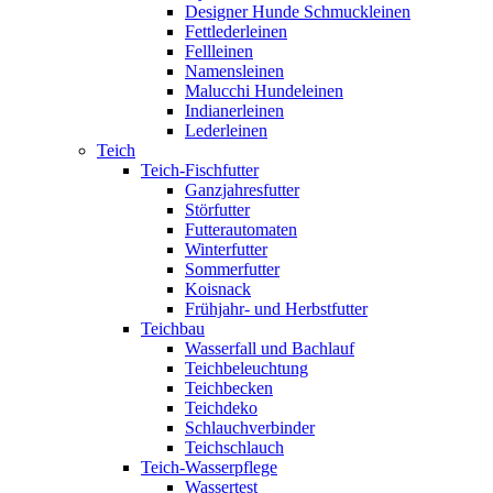
Designer Hunde Schmuckleinen
Fettlederleinen
Fellleinen
Namensleinen
Malucchi Hundeleinen
Indianerleinen
Lederleinen
Teich
Teich-Fischfutter
Ganzjahresfutter
Störfutter
Futterautomaten
Winterfutter
Sommerfutter
Koisnack
Frühjahr- und Herbstfutter
Teichbau
Wasserfall und Bachlauf
Teichbeleuchtung
Teichbecken
Teichdeko
Schlauchverbinder
Teichschlauch
Teich-Wasserpflege
Wassertest