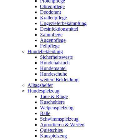
Pfotenpflege
Ohrenpflege
Deodorant
Krallenpflege
Ungezieferbekämpfung
Desinfektionsmittel
Zahnpflege
Augenpflege
Fellpflege
Hundebekleidung
Sicherheitsweste
Hundehalstuch
Hundemantel
Hundeschuhe
weitere Bekleidung
Alltagshelfer
Hundespielzeug
Taue & Ringe
Kuscheltiere
Welpenspielzeug
Bälle
Schwimmspielzeug
Apportieren & Werfen
Quietschies
Kauspielzeug