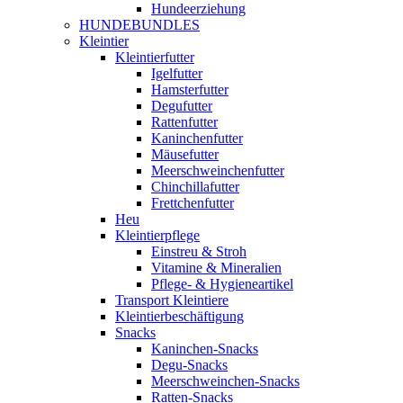
Hundeerziehung
HUNDEBUNDLES
Kleintier
Kleintierfutter
Igelfutter
Hamsterfutter
Degufutter
Rattenfutter
Kaninchenfutter
Mäusefutter
Meerschweinchenfutter
Chinchillafutter
Frettchenfutter
Heu
Kleintierpflege
Einstreu & Stroh
Vitamine & Mineralien
Pflege- & Hygieneartikel
Transport Kleintiere
Kleintierbeschäftigung
Snacks
Kaninchen-Snacks
Degu-Snacks
Meerschweinchen-Snacks
Ratten-Snacks