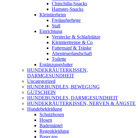
Chinchilla-Snacks
Hamster-Snacks
Kleintierheim
Freilaufgehege
Stall
Einrichtung
Verstecke & Schlafplätze
Kleintiertreppe & Co
Futternapf & Tränke
Abenteuerlandschaft
Toilette
Ergänzungsfutter
HUNDEKRÄUTERKISSEN,
DARMGESUNDHEIT
Uncategorized
HUNDEBUNDLES, BEWEGUNG
GUTSCHEIN
HUNDEBUNDLES, DARMGESUNDHEIT
HUNDEKRÄUTERKISSEN, NERVEN & ÄNGSTE
Hundebekleidung
Schutzhosen
Hosen
Bademäntel
Regenkleidung
Basecaps