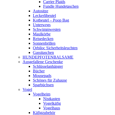
Carrier Plaids
Fundle Hundetaschen
Autositze
Leckerlibeutel
Kotbeutel – Poop Bag
Unterwegs
Schwimmwesten
Maulkörbe
Reisedecken
Sonnenbrillen
Orbiloc Sicherheitsleuchten
Gassitaschen
HUNDEPFOTENBALSAME
Ausgefallene Geschenke
Schlüsselanhänger
Bücher
Mousepads
Schönes für Zuhause
Sparbüchsen
Vogel
Vogelheim
Nistkasten
Vogelkäfig
Vogelhaus
Käfigzubehör