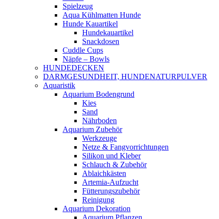
Spielzeug
Aqua Kühlmatten Hunde
Hunde Kauartikel
Hundekauartikel
Snackdosen
Cuddle Cups
Näpfe – Bowls
HUNDEDECKEN
DARMGESUNDHEIT, HUNDENATURPULVER
Aquaristik
Aquarium Bodengrund
Kies
Sand
Nährboden
Aquarium Zubehör
Werkzeuge
Netze & Fangvorrichtungen
Silikon und Kleber
Schlauch & Zubehör
Ablaichkästen
Artemia-Aufzucht
Fütterungszubehör
Reinigung
Aquarium Dekoration
Aquarium Pflanzen