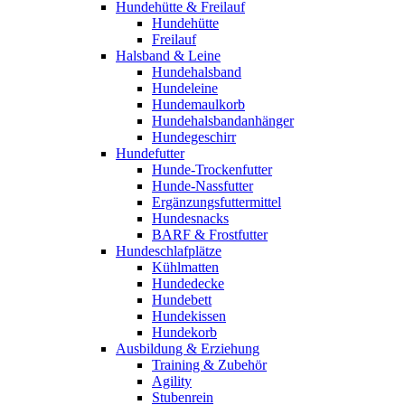
Hundehütte & Freilauf
Hundehütte
Freilauf
Halsband & Leine
Hundehalsband
Hundeleine
Hundemaulkorb
Hundehalsbandanhänger
Hundegeschirr
Hundefutter
Hunde-Trockenfutter
Hunde-Nassfutter
Ergänzungsfuttermittel
Hundesnacks
BARF & Frostfutter
Hundeschlafplätze
Kühlmatten
Hundedecke
Hundebett
Hundekissen
Hundekorb
Ausbildung & Erziehung
Training & Zubehör
Agility
Stubenrein