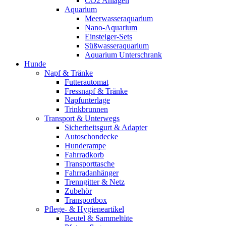
CO2 Anlagen
Aquarium
Meerwasseraquarium
Nano-Aquarium
Einsteiger-Sets
Süßwasseraquarium
Aquarium Unterschrank
Hunde
Napf & Tränke
Futterautomat
Fressnapf & Tränke
Napfunterlage
Trinkbrunnen
Transport & Unterwegs
Sicherheitsgurt & Adapter
Autoschondecke
Hunderampe
Fahrradkorb
Transporttasche
Fahrradanhänger
Trenngitter & Netz
Zubehör
Transportbox
Pflege- & Hygieneartikel
Beutel & Sammeltüte