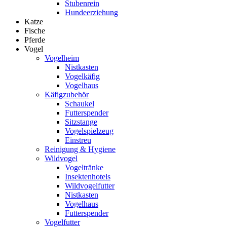
Stubenrein
Hundeerziehung
Katze
Fische
Pferde
Vogel
Vogelheim
Nistkasten
Vogelkäfig
Vogelhaus
Käfigzubehör
Schaukel
Futterspender
Sitzstange
Vogelspielzeug
Einstreu
Reinigung & Hygiene
Wildvogel
Vogeltränke
Insektenhotels
Wildvogelfutter
Nistkasten
Vogelhaus
Futterspender
Vogelfutter