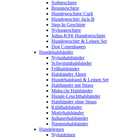
Softgeschirre
Brustgeschirre
Hundegeschirre Curli
Hundegeschirr Jack-B
Step-In Geschirre
Nylongeschirre
Julius-K9® Hundegeschirre
Hundegeschirr & Leinen Set
Dog Copenhagen
Hundehalsbänder
Nylonhalsbänder
Schwimmhalsbänder
Fellhalsbänder
Halsbänder Alpen
Hundehalsband & Leinen Set
Halsbänder mit Strass
Malucchi Halsbänder
Hunde-Leuchthalsbänder
Halsbänder ohne Strass
Kühlhalsbänder
Motivhalsbänder
Indianerhalsbänder
Namenshalsbänder
Hundeleinen
Nylonleinen