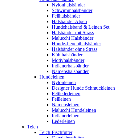
Nylonhalsbänder
Schwimmhalsbänder
Fellhalsbänder
Halsbänder Alpen
Hundehalsband & Leinen Set
Halsbänder mit Strass
Malucchi Halsbänder
Hunde-Leuchthalsbänder
Halsbänder ohne Strass
Kühlhalsbänder
Motivhalsbänder
Indianerhalsbänder
Namenshalsbänder
Hundeleinen
Nylonleinen
Designer Hunde Schmuckleinen
Fettlederleinen
Fellleinen
Namensleinen
Malucchi Hundeleinen
Indianerleinen
Lederleinen
Teich
Teich-Fischfutter
Ganzjahresfutter