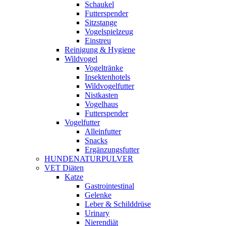
Schaukel
Futterspender
Sitzstange
Vogelspielzeug
Einstreu
Reinigung & Hygiene
Wildvogel
Vogeltränke
Insektenhotels
Wildvogelfutter
Nistkasten
Vogelhaus
Futterspender
Vogelfutter
Alleinfutter
Snacks
Ergänzungsfutter
HUNDENATURPULVER
VET Diäten
Katze
Gastrointestinal
Gelenke
Leber & Schilddrüse
Urinary
Nierendiät