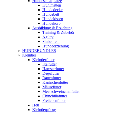
Hundeschlafplätze
Kühlmatten
Hundedecke
Hundebett
Hundekissen
Hundekorb
Ausbildung & Erziehung
Training & Zubehör
Agility
Stubenrein
Hundeerziehung
HUNDEBUNDLES
Kleintier
Kleintierfutter
Igelfutter
Hamsterfutter
Degufutter
Rattenfutter
Kaninchenfutter
Mäusefutter
Meerschweinchenfutter
Chinchillafutter
Frettchenfutter
Heu
Kleintierpflege