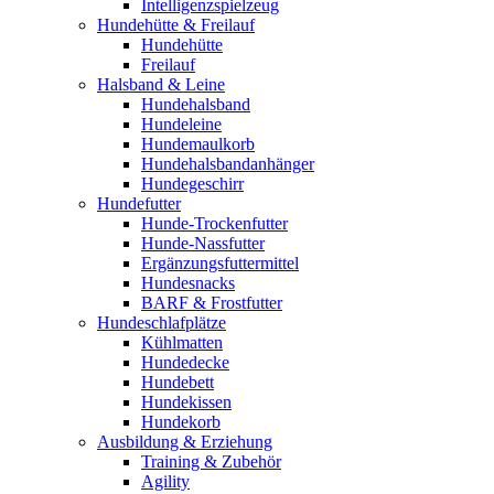
Intelligenzspielzeug
Hundehütte & Freilauf
Hundehütte
Freilauf
Halsband & Leine
Hundehalsband
Hundeleine
Hundemaulkorb
Hundehalsbandanhänger
Hundegeschirr
Hundefutter
Hunde-Trockenfutter
Hunde-Nassfutter
Ergänzungsfuttermittel
Hundesnacks
BARF & Frostfutter
Hundeschlafplätze
Kühlmatten
Hundedecke
Hundebett
Hundekissen
Hundekorb
Ausbildung & Erziehung
Training & Zubehör
Agility