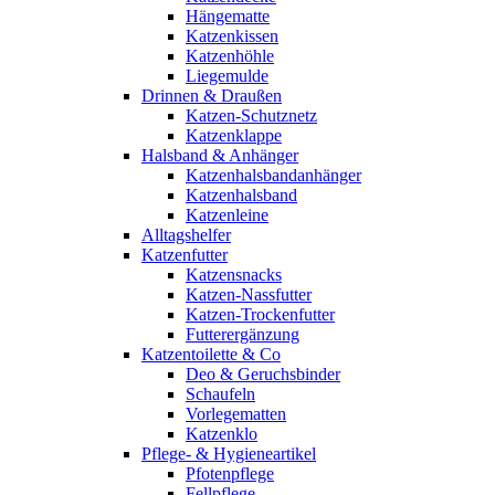
Hängematte
Katzenkissen
Katzenhöhle
Liegemulde
Drinnen & Draußen
Katzen-Schutznetz
Katzenklappe
Halsband & Anhänger
Katzenhalsbandanhänger
Katzenhalsband
Katzenleine
Alltagshelfer
Katzenfutter
Katzensnacks
Katzen-Nassfutter
Katzen-Trockenfutter
Futterergänzung
Katzentoilette & Co
Deo & Geruchsbinder
Schaufeln
Vorlegematten
Katzenklo
Pflege- & Hygieneartikel
Pfotenpflege
Fellpflege