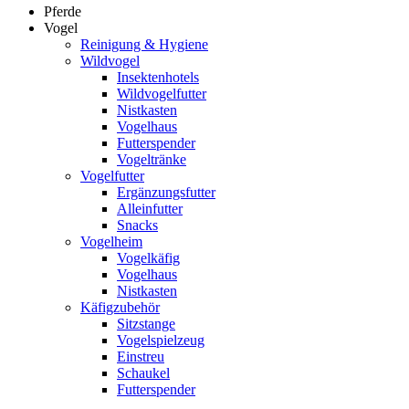
Pferde
Vogel
Reinigung & Hygiene
Wildvogel
Insektenhotels
Wildvogelfutter
Nistkasten
Vogelhaus
Futterspender
Vogeltränke
Vogelfutter
Ergänzungsfutter
Alleinfutter
Snacks
Vogelheim
Vogelkäfig
Vogelhaus
Nistkasten
Käfigzubehör
Sitzstange
Vogelspielzeug
Einstreu
Schaukel
Futterspender