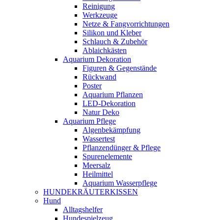
Reinigung
Werkzeuge
Netze & Fangvorrichtungen
Silikon und Kleber
Schlauch & Zubehör
Ablaichkästen
Aquarium Dekoration
Figuren & Gegenstände
Rückwand
Poster
Aquarium Pflanzen
LED-Dekoration
Natur Deko
Aquarium Pflege
Algenbekämpfung
Wassertest
Pflanzendünger & Pflege
Spurenelemente
Meersalz
Heilmittel
Aquarium Wasserpflege
HUNDEKRÄUTERKISSEN
Hund
Alltagshelfer
Hundespielzeug