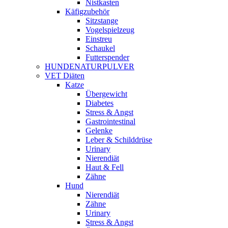
Nistkasten
Käfigzubehör
Sitzstange
Vogelspielzeug
Einstreu
Schaukel
Futterspender
HUNDENATURPULVER
VET Diäten
Katze
Übergewicht
Diabetes
Stress & Angst
Gastrointestinal
Gelenke
Leber & Schilddrüse
Urinary
Nierendiät
Haut & Fell
Zähne
Hund
Nierendiät
Zähne
Urinary
Stress & Angst