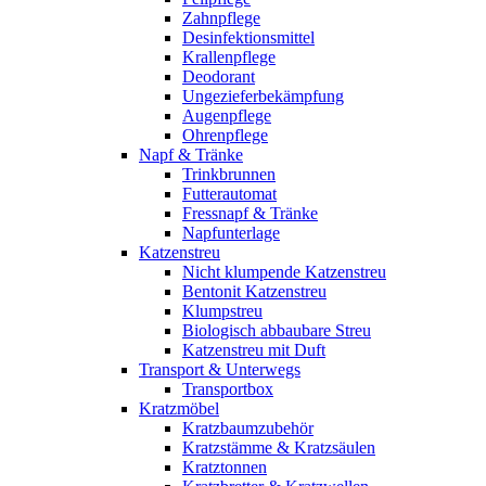
Zahnpflege
Desinfektionsmittel
Krallenpflege
Deodorant
Ungezieferbekämpfung
Augenpflege
Ohrenpflege
Napf & Tränke
Trinkbrunnen
Futterautomat
Fressnapf & Tränke
Napfunterlage
Katzenstreu
Nicht klumpende Katzenstreu
Bentonit Katzenstreu
Klumpstreu
Biologisch abbaubare Streu
Katzenstreu mit Duft
Transport & Unterwegs
Transportbox
Kratzmöbel
Kratzbaumzubehör
Kratzstämme & Kratzsäulen
Kratztonnen