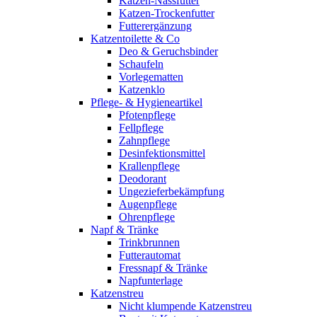
Katzen-Nassfutter
Katzen-Trockenfutter
Futterergänzung
Katzentoilette & Co
Deo & Geruchsbinder
Schaufeln
Vorlegematten
Katzenklo
Pflege- & Hygieneartikel
Pfotenpflege
Fellpflege
Zahnpflege
Desinfektionsmittel
Krallenpflege
Deodorant
Ungezieferbekämpfung
Augenpflege
Ohrenpflege
Napf & Tränke
Trinkbrunnen
Futterautomat
Fressnapf & Tränke
Napfunterlage
Katzenstreu
Nicht klumpende Katzenstreu