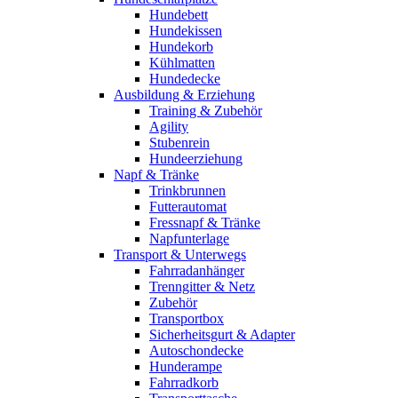
Hundebett
Hundekissen
Hundekorb
Kühlmatten
Hundedecke
Ausbildung & Erziehung
Training & Zubehör
Agility
Stubenrein
Hundeerziehung
Napf & Tränke
Trinkbrunnen
Futterautomat
Fressnapf & Tränke
Napfunterlage
Transport & Unterwegs
Fahrradanhänger
Trenngitter & Netz
Zubehör
Transportbox
Sicherheitsgurt & Adapter
Autoschondecke
Hunderampe
Fahrradkorb