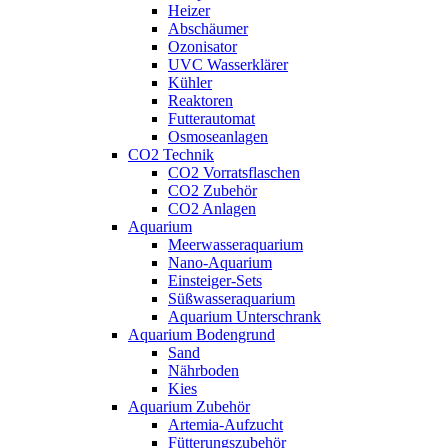
Heizer
Abschäumer
Ozonisator
UVC Wasserklärer
Kühler
Reaktoren
Futterautomat
Osmoseanlagen
CO2 Technik
CO2 Vorratsflaschen
CO2 Zubehör
CO2 Anlagen
Aquarium
Meerwasseraquarium
Nano-Aquarium
Einsteiger-Sets
Süßwasseraquarium
Aquarium Unterschrank
Aquarium Bodengrund
Sand
Nährboden
Kies
Aquarium Zubehör
Artemia-Aufzucht
Fütterungszubehör