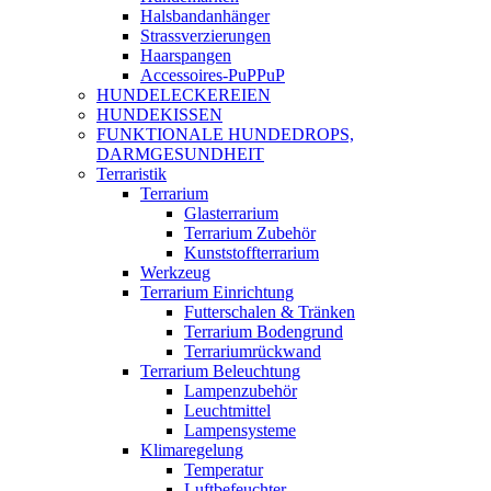
Halsbandanhänger
Strassverzierungen
Haarspangen
Accessoires-PuPPuP
HUNDELECKEREIEN
HUNDEKISSEN
FUNKTIONALE HUNDEDROPS,
DARMGESUNDHEIT
Terraristik
Terrarium
Glasterrarium
Terrarium Zubehör
Kunststoffterrarium
Werkzeug
Terrarium Einrichtung
Futterschalen & Tränken
Terrarium Bodengrund
Terrariumrückwand
Terrarium Beleuchtung
Lampenzubehör
Leuchtmittel
Lampensysteme
Klimaregelung
Temperatur
Luftbefeuchter