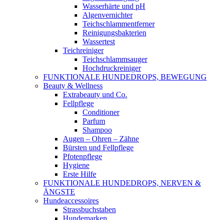
Wasserhärte und pH
Algenvernichter
Teichschlammentferner
Reinigungsbakterien
Wassertest
Teichreiniger
Teichschlammsauger
Hochdruckreiniger
FUNKTIONALE HUNDEDROPS, BEWEGUNG
Beauty & Wellness
Extrabeauty und Co.
Fellpflege
Conditioner
Parfum
Shampoo
Augen – Ohren – Zähne
Bürsten und Fellpflege
Pfotenpflege
Hygiene
Erste Hilfe
FUNKTIONALE HUNDEDROPS, NERVEN &
ÄNGSTE
Hundeaccessoires
Strassbuchstaben
Hundemarken