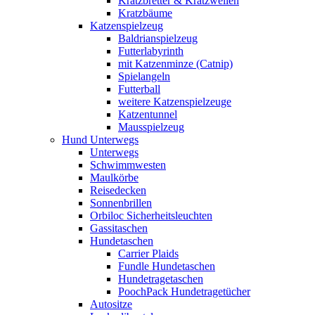
Kratzbretter & Kratzwellen
Kratzbäume
Katzenspielzeug
Baldrianspielzeug
Futterlabyrinth
mit Katzenminze (Catnip)
Spielangeln
Futterball
weitere Katzenspielzeuge
Katzentunnel
Mausspielzeug
Hund Unterwegs
Unterwegs
Schwimmwesten
Maulkörbe
Reisedecken
Sonnenbrillen
Orbiloc Sicherheitsleuchten
Gassitaschen
Hundetaschen
Carrier Plaids
Fundle Hundetaschen
Hundetragetaschen
PoochPack Hundetragetücher
Autositze