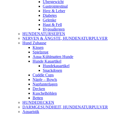
Übergewicht
Gastrointestinal
Herz & Leber
Diabetes
Gelenke
Haut & Fell
Hypoallergen
HUNDENATURSEIFEN
NERVEN & ÄNGSTE, HUNDENATURPULVER
Hund Zuhause
Kissen
Spielzeug
Aqua Kühlmatten Hunde
Hunde Kauartikel
Hundekauartikel
Snackdosen
Cuddle Cups
Näpfe – Bowls
Napfunterlagen
Decken
Kuschelhöhlen
Betten
HUNDEDECKEN
DARMGESUNDHEIT, HUNDENATURPULVER
Aquaristik