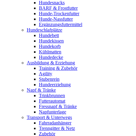
Hundesnacks
BARF & Frostfutter
Hunde-Trockenfutter
Hunde-Nassfutter
Ergänzungsfuttermittel
Hundeschlafplätze
Hundebett
Hundekissen
Hundekorb
Kühlmatten
Hundedecke
Ausbildung & Erziehung
Training & Zubehör
Agility
Stubenrein
Hundeerziehung
Napf & Tränke
Trinkbrunnen
Futterautomat
Fressnapf & Tränke
Napfunterlage
Transport & Unterwegs
Fahrradanhänger
Trenngitter & Netz
Zubehör