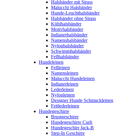
Halsbänder mit Strass
Malucchi Halsbänder
Hunde-Leuchthalsbänder
Halsbänder ohne Strass
Kühlhalsbänder
Motivhalsbänder
Indianerhalsbänder
Namenshalsbänder
Nylonhalsbänder
Schwimmhalsbänder
Fellhalsbänder
Hundeleinen
Fellleinen
Namensleinen
Malucchi Hundeleinen
Indianerleinen
Lederleinen
Nylonleinen
Designer Hunde Schmuckleinen
Fettlederleinen
Hundegeschirre
Brustgeschirre
Hundegeschirre Curli
Hundegeschirr Jack-B
Step-In Geschirre