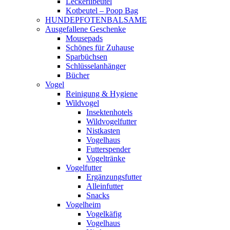
Leckerlibeutel
Kotbeutel – Poop Bag
HUNDEPFOTENBALSAME
Ausgefallene Geschenke
Mousepads
Schönes für Zuhause
Sparbüchsen
Schlüsselanhänger
Bücher
Vogel
Reinigung & Hygiene
Wildvogel
Insektenhotels
Wildvogelfutter
Nistkasten
Vogelhaus
Futterspender
Vogeltränke
Vogelfutter
Ergänzungsfutter
Alleinfutter
Snacks
Vogelheim
Vogelkäfig
Vogelhaus