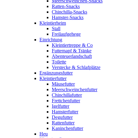
Meerschweinchen-Snacks
Ratten-Snacks
Chinchilla-Snacks
Hamster-Snacks
Kleintierheim
Stall
Freilaufgehege
Einrichtung
Kleintiertreppe & Co
Futternapf & Tränke
Abenteuerlandschaft
Toilette
Verstecke & Schlafplätze
Ergänzungsfutter
Kleintierfutter
Mäusefutter
Meerschweinchenfutter
Chinchillafutter
Frettchenfutter
Igelfutter
Hamsterfutter
Degufutter
Rattenfutter
Kaninchenfutter
Heu