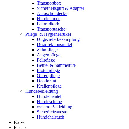
Transportbox
Sicherheitsgurt & Adapter
Autoschondecke
Hunderampe
Fahrradkorb
Transporttasche
Pflege- & Hygieneartikel
Ungezieferbekämpfung
Desinfektionsmittel
Zahnpflege
Augenpflege
Fellpflege
Beutel & Sammeltüte
Pfotenpflege
Ohrenpflege
Deodorant
Krallenpflege
Hundebekleidung
Hundemantel
Hundeschuhe
weitere Bekleidung
Sicherheitsweste
Hundehalstuch
Katze
Fische