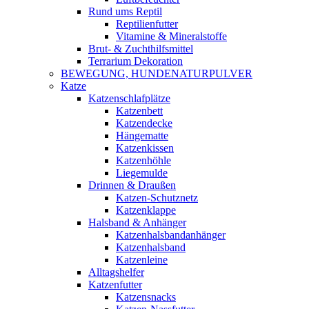
Rund ums Reptil
Reptilienfutter
Vitamine & Mineralstoffe
Brut- & Zuchthilfsmittel
Terrarium Dekoration
BEWEGUNG, HUNDENATURPULVER
Katze
Katzenschlafplätze
Katzenbett
Katzendecke
Hängematte
Katzenkissen
Katzenhöhle
Liegemulde
Drinnen & Draußen
Katzen-Schutznetz
Katzenklappe
Halsband & Anhänger
Katzenhalsbandanhänger
Katzenhalsband
Katzenleine
Alltagshelfer
Katzenfutter
Katzensnacks