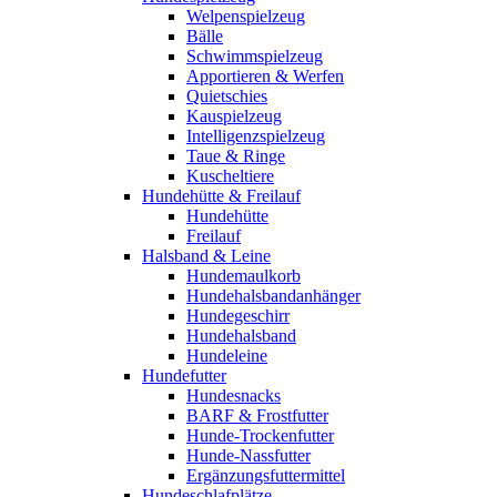
Welpenspielzeug
Bälle
Schwimmspielzeug
Apportieren & Werfen
Quietschies
Kauspielzeug
Intelligenzspielzeug
Taue & Ringe
Kuscheltiere
Hundehütte & Freilauf
Hundehütte
Freilauf
Halsband & Leine
Hundemaulkorb
Hundehalsbandanhänger
Hundegeschirr
Hundehalsband
Hundeleine
Hundefutter
Hundesnacks
BARF & Frostfutter
Hunde-Trockenfutter
Hunde-Nassfutter
Ergänzungsfuttermittel
Hundeschlafplätze