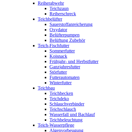
Reiherabwehr
Teichzaun
Reiherschreck
Teichbelüfter
Sauerstoffanreicherung
Oxydator
Belüfterpumpen
Belüftung Zubehör
Teich-Fischfutter
Sommerfutter
Koisnack
Frühjahr- und Herbstfutter
Ganzjahresfutter
Störfutter
Futterautomaten
Winterfutter
Teichbau
Teichbecken
Teichdeko
Schlauchverbinder
Teichschlauch
Wasserfall und Bachlauf
Teichbeleuchtung
Teich-Wasserpflege
Algenvorbeugung