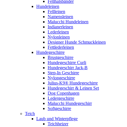
Fellhalsbänder
Hundeleinen
Fellleinen
Namensleinen
Malucchi Hundeleinen
Indianerleinen
Lederleinen
Nylonleinen
Designer Hunde Schmuckleinen
Fettlederleinen
Hundegeschirre
Brustgeschirre
Hundegeschirre Curli
Hundegeschirr Jack-B
Step-In Geschirre
Nylongeschirre
Julius-K9® Hundegeschirre
Hundegeschirr & Leinen Set
Dog Copenhagen
Ledergeschirre
Malucchi Hundegeschirr
Softgeschirre
Teich
Laub und Winterpflege
Teichheizer