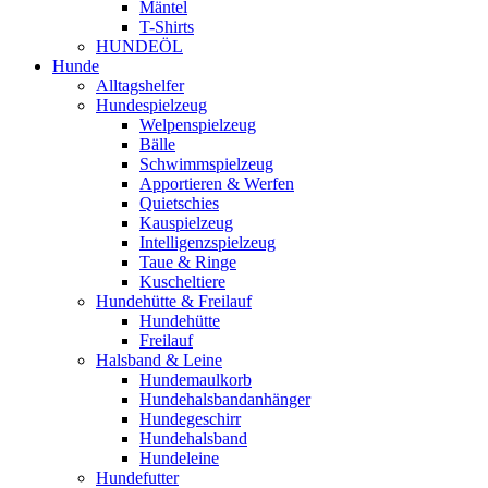
Mäntel
T-Shirts
HUNDEÖL
Hunde
Alltagshelfer
Hundespielzeug
Welpenspielzeug
Bälle
Schwimmspielzeug
Apportieren & Werfen
Quietschies
Kauspielzeug
Intelligenzspielzeug
Taue & Ringe
Kuscheltiere
Hundehütte & Freilauf
Hundehütte
Freilauf
Halsband & Leine
Hundemaulkorb
Hundehalsbandanhänger
Hundegeschirr
Hundehalsband
Hundeleine
Hundefutter