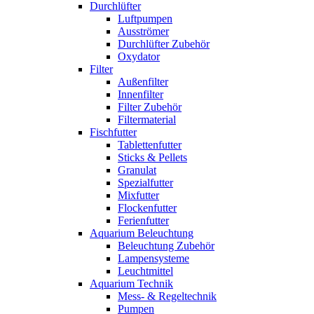
Durchlüfter
Luftpumpen
Ausströmer
Durchlüfter Zubehör
Oxydator
Filter
Außenfilter
Innenfilter
Filter Zubehör
Filtermaterial
Fischfutter
Tablettenfutter
Sticks & Pellets
Granulat
Spezialfutter
Mixfutter
Flockenfutter
Ferienfutter
Aquarium Beleuchtung
Beleuchtung Zubehör
Lampensysteme
Leuchtmittel
Aquarium Technik
Mess- & Regeltechnik
Pumpen