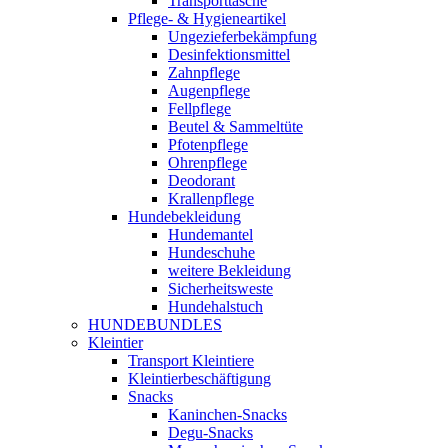
Transporttasche
Pflege- & Hygieneartikel
Ungezieferbekämpfung
Desinfektionsmittel
Zahnpflege
Augenpflege
Fellpflege
Beutel & Sammeltüte
Pfotenpflege
Ohrenpflege
Deodorant
Krallenpflege
Hundebekleidung
Hundemantel
Hundeschuhe
weitere Bekleidung
Sicherheitsweste
Hundehalstuch
HUNDEBUNDLES
Kleintier
Transport Kleintiere
Kleintierbeschäftigung
Snacks
Kaninchen-Snacks
Degu-Snacks