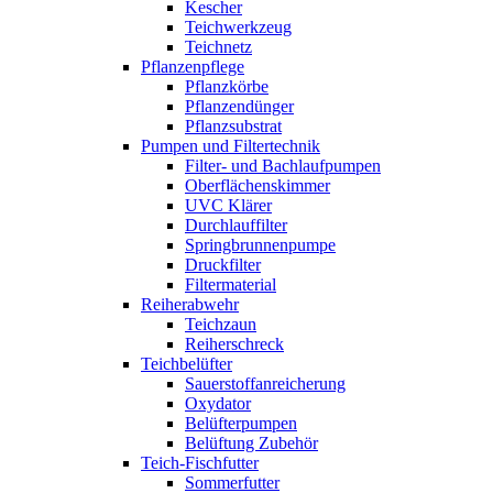
Kescher
Teichwerkzeug
Teichnetz
Pflanzenpflege
Pflanzkörbe
Pflanzendünger
Pflanzsubstrat
Pumpen und Filtertechnik
Filter- und Bachlaufpumpen
Oberflächenskimmer
UVC Klärer
Durchlauffilter
Springbrunnenpumpe
Druckfilter
Filtermaterial
Reiherabwehr
Teichzaun
Reiherschreck
Teichbelüfter
Sauerstoffanreicherung
Oxydator
Belüfterpumpen
Belüftung Zubehör
Teich-Fischfutter
Sommerfutter