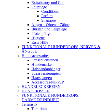
Extrabeauty und Co.
Fellpflege
Conditioner
Parfum
Shampoo
Augen – Ohren – Zähne
Bürsten und Fellpflege
Pfotenpflege
Hygiene
Erste Hilfe
FUNKTIONALE HUNDEDROPS, NERVEN &
ÄNGSTE
Hundeaccessoires
Strassbuchstaben
Hundemarken
Halsbandanhänger
Strassverzierungen
Haarspangen
Accessoires-PuPPuP
HUNDELECKEREIEN
HUNDEKISSEN
FUNKTIONALE HUNDEDROPS,
DARMGESUNDHEIT
Terraristik
Terrarium