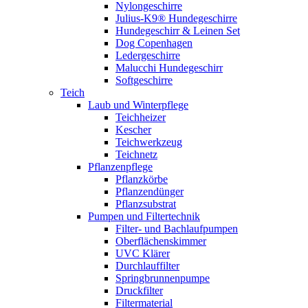
Nylongeschirre
Julius-K9® Hundegeschirre
Hundegeschirr & Leinen Set
Dog Copenhagen
Ledergeschirre
Malucchi Hundegeschirr
Softgeschirre
Teich
Laub und Winterpflege
Teichheizer
Kescher
Teichwerkzeug
Teichnetz
Pflanzenpflege
Pflanzkörbe
Pflanzendünger
Pflanzsubstrat
Pumpen und Filtertechnik
Filter- und Bachlaufpumpen
Oberflächenskimmer
UVC Klärer
Durchlauffilter
Springbrunnenpumpe
Druckfilter
Filtermaterial