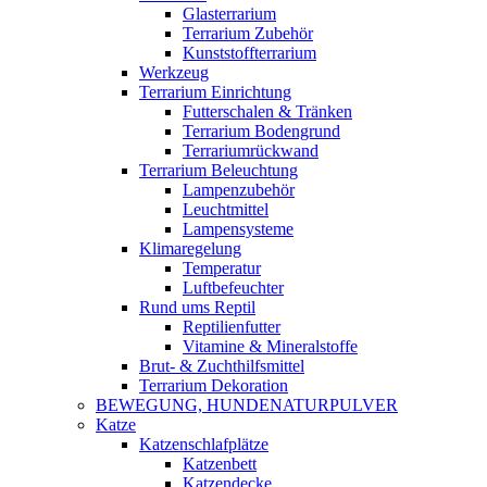
Glasterrarium
Terrarium Zubehör
Kunststoffterrarium
Werkzeug
Terrarium Einrichtung
Futterschalen & Tränken
Terrarium Bodengrund
Terrariumrückwand
Terrarium Beleuchtung
Lampenzubehör
Leuchtmittel
Lampensysteme
Klimaregelung
Temperatur
Luftbefeuchter
Rund ums Reptil
Reptilienfutter
Vitamine & Mineralstoffe
Brut- & Zuchthilfsmittel
Terrarium Dekoration
BEWEGUNG, HUNDENATURPULVER
Katze
Katzenschlafplätze
Katzenbett
Katzendecke