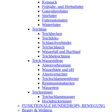
Koisnack
Frühjahr- und Herbstfutter
Ganzjahresfutter
Störfutter
Futterautomaten
Winterfutter
Teichbau
Teichbecken
Teichdeko
Schlauchverbinder
Teichschlauch
Wasserfall und Bachlauf
Teichbeleuchtung
Teich-Wasserpflege
Algenvorbeugung
Wasserhärte und pH
Algenvernichter
Teichschlammentferner
Reinigungsbakterien
Wassertest
Teichreiniger
Teichschlammsauger
Hochdruckreiniger
FUNKTIONALE HUNDEDROPS, BEWEGUNG
Beauty & Wellness