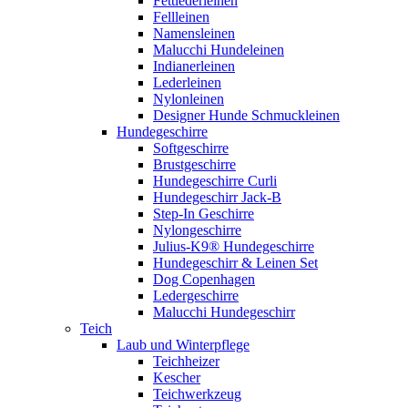
Fettlederleinen
Fellleinen
Namensleinen
Malucchi Hundeleinen
Indianerleinen
Lederleinen
Nylonleinen
Designer Hunde Schmuckleinen
Hundegeschirre
Softgeschirre
Brustgeschirre
Hundegeschirre Curli
Hundegeschirr Jack-B
Step-In Geschirre
Nylongeschirre
Julius-K9® Hundegeschirre
Hundegeschirr & Leinen Set
Dog Copenhagen
Ledergeschirre
Malucchi Hundegeschirr
Teich
Laub und Winterpflege
Teichheizer
Kescher
Teichwerkzeug