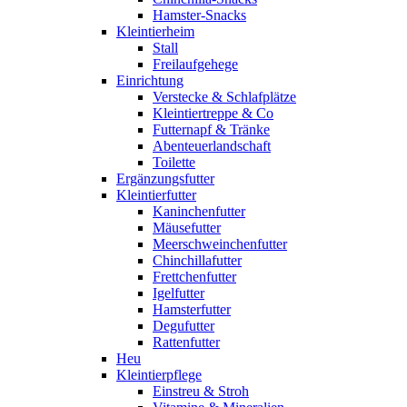
Hamster-Snacks
Kleintierheim
Stall
Freilaufgehege
Einrichtung
Verstecke & Schlafplätze
Kleintiertreppe & Co
Futternapf & Tränke
Abenteuerlandschaft
Toilette
Ergänzungsfutter
Kleintierfutter
Kaninchenfutter
Mäusefutter
Meerschweinchenfutter
Chinchillafutter
Frettchenfutter
Igelfutter
Hamsterfutter
Degufutter
Rattenfutter
Heu
Kleintierpflege
Einstreu & Stroh