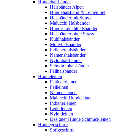
Hundehalsbänder
Halsbänder Alpen
Hundehalsband & Leinen Set
Halsbänder mit Strass
Malucchi Halsbänder
Hunde-Leuchthalsbänder
Halsbänder ohne Strass
Kühlhalsbänder
Motivhalsbänder
Indianerhalsbänder
Namenshalsbänder
Nylonhalsbänder
Schwimmhalsbänder
Fellhalsbänder
Hundeleinen
Fettlederleinen
Fellleinen
Namensleinen
Malucchi Hundeleinen
Indianerleinen
Lederleinen
Nylonleinen
Designer Hunde Schmuckleinen
Hundegeschirre
Softgeschirre