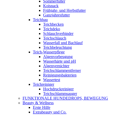
Sommerfutter
Koisnack
Frühjahr- und Herbstfutter
Ganzjahresfutter
Teichbau
Teichbecken
Teichdeko
Schlauchverbinder
Teichschlauch
Wasserfall und Bachlauf
Teichbeleuchtung
Teich-Wasserpflege
Algenvorbeugung
Wasserhärte und pH
Algenvernichter
Teichschlammentferner
Reinigungsbakterien
Wassertest
Teichreiniger
Hochdruckreiniger
Teichschlammsauger
FUNKTIONALE HUNDEDROPS, BEWEGUNG
Beauty & Wellness
Erste Hilfe
Extrabeauty und Co.