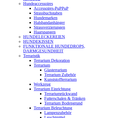
Hundeaccessoires
Accessoires-PuPPuP
Strassbuchstaben
Hundemarken
Halsbandanhänger
Strassverzierungen
Haarspangen
HUNDELECKEREIEN
HUNDEKISSEN
FUNKTIONALE HUNDEDROPS,
DARMGESUNDHEIT
Terraristik
Terrarium Dekoration
Terrarium
Glasterrarium
Terrarium Zubehör
Kunststoffterrarium
Werkzeug
Terrarium Einrichtung
Terrariumrückwand
Futterschalen & Tränken
Terrarium Bodengrund
Terrarium Beleuchtung
Lampenzubehör
Leuchtmittel