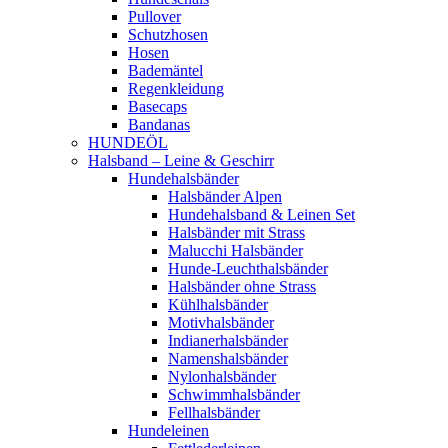
Pullover
Schutzhosen
Hosen
Bademäntel
Regenkleidung
Basecaps
Bandanas
HUNDEÖL
Halsband – Leine & Geschirr
Hundehalsbänder
Halsbänder Alpen
Hundehalsband & Leinen Set
Halsbänder mit Strass
Malucchi Halsbänder
Hunde-Leuchthalsbänder
Halsbänder ohne Strass
Kühlhalsbänder
Motivhalsbänder
Indianerhalsbänder
Namenshalsbänder
Nylonhalsbänder
Schwimmhalsbänder
Fellhalsbänder
Hundeleinen