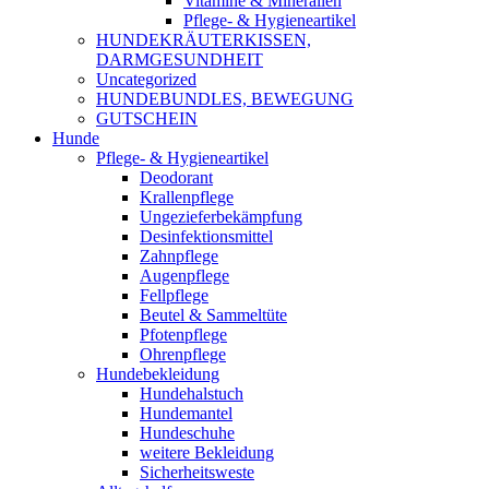
Vitamine & Mineralien
Pflege- & Hygieneartikel
HUNDEKRÄUTERKISSEN,
DARMGESUNDHEIT
Uncategorized
HUNDEBUNDLES, BEWEGUNG
GUTSCHEIN
Hunde
Pflege- & Hygieneartikel
Deodorant
Krallenpflege
Ungezieferbekämpfung
Desinfektionsmittel
Zahnpflege
Augenpflege
Fellpflege
Beutel & Sammeltüte
Pfotenpflege
Ohrenpflege
Hundebekleidung
Hundehalstuch
Hundemantel
Hundeschuhe
weitere Bekleidung
Sicherheitsweste