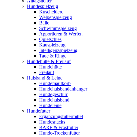
Alltagshelfer
Hundespielzeug
Kuscheltiere
Welpenspielzeug
Bälle
Schwimmspielzeug
Apportieren & Werfen
Quietschies
Kauspielzeug
Intelligenzspielzeug
Taue & Ringe
Hundehütte & Freilauf
Hundehütte
Freilauf
Halsband & Leine
Hundemaulkorb
Hundehalsbandanhänger
Hundegeschirr
Hundehalsband
Hundeleine
Hundefutter
Ergänzungsfuttermittel
Hundesnacks
BARF & Frostfutter
Hunde-Trockenfutter