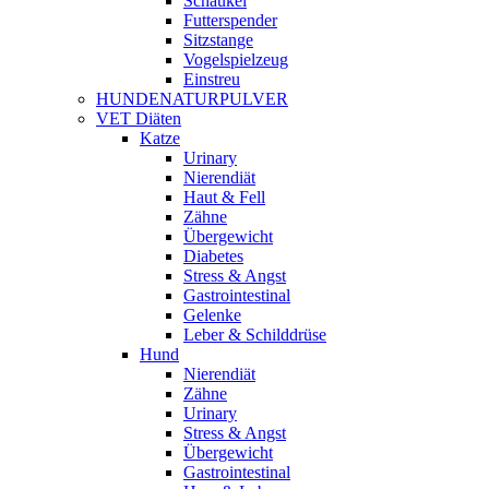
Schaukel
Futterspender
Sitzstange
Vogelspielzeug
Einstreu
HUNDENATURPULVER
VET Diäten
Katze
Urinary
Nierendiät
Haut & Fell
Zähne
Übergewicht
Diabetes
Stress & Angst
Gastrointestinal
Gelenke
Leber & Schilddrüse
Hund
Nierendiät
Zähne
Urinary
Stress & Angst
Übergewicht
Gastrointestinal