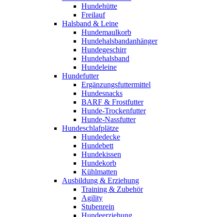
Hundehütte
Freilauf
Halsband & Leine
Hundemaulkorb
Hundehalsbandanhänger
Hundegeschirr
Hundehalsband
Hundeleine
Hundefutter
Ergänzungsfuttermittel
Hundesnacks
BARF & Frostfutter
Hunde-Trockenfutter
Hunde-Nassfutter
Hundeschlafplätze
Hundedecke
Hundebett
Hundekissen
Hundekorb
Kühlmatten
Ausbildung & Erziehung
Training & Zubehör
Agility
Stubenrein
Hundeerziehung