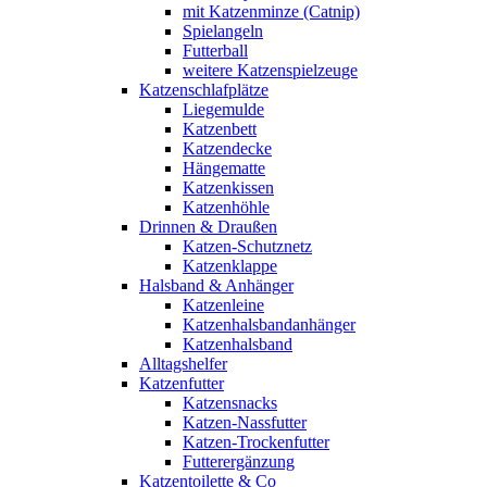
mit Katzenminze (Catnip)
Spielangeln
Futterball
weitere Katzenspielzeuge
Katzenschlafplätze
Liegemulde
Katzenbett
Katzendecke
Hängematte
Katzenkissen
Katzenhöhle
Drinnen & Draußen
Katzen-Schutznetz
Katzenklappe
Halsband & Anhänger
Katzenleine
Katzenhalsbandanhänger
Katzenhalsband
Alltagshelfer
Katzenfutter
Katzensnacks
Katzen-Nassfutter
Katzen-Trockenfutter
Futterergänzung
Katzentoilette & Co