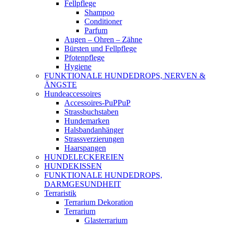
Fellpflege
Shampoo
Conditioner
Parfum
Augen – Ohren – Zähne
Bürsten und Fellpflege
Pfotenpflege
Hygiene
FUNKTIONALE HUNDEDROPS, NERVEN &
ÄNGSTE
Hundeaccessoires
Accessoires-PuPPuP
Strassbuchstaben
Hundemarken
Halsbandanhänger
Strassverzierungen
Haarspangen
HUNDELECKEREIEN
HUNDEKISSEN
FUNKTIONALE HUNDEDROPS,
DARMGESUNDHEIT
Terraristik
Terrarium Dekoration
Terrarium
Glasterrarium