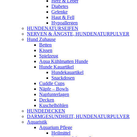
Herz & Leber
Diabetes
Gelenke
Haut & Fell
Hypoallergen
HUNDENATURSEIFEN
NERVEN & ÄNGSTE, HUNDENATURPULVER
Hund Zuhause
Betten
Kissen
Spielzeug
Aqua Kühlmatten Hunde
Hunde Kauartikel
Hundekauartikel
Snackdosen
Cuddle Cups
Näpfe – Bowls
Napfunterlagen
Decken
Kuschelhöhlen
HUNDEDECKEN
DARMGESUNDHEIT, HUNDENATURPULVER
Aquaristik
Aquarium Pflege
Heilmittel