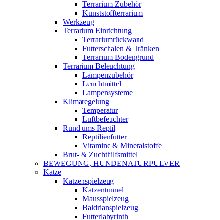
Terrarium Zubehör
Kunststoffterrarium
Werkzeug
Terrarium Einrichtung
Terrariumrückwand
Futterschalen & Tränken
Terrarium Bodengrund
Terrarium Beleuchtung
Lampenzubehör
Leuchtmittel
Lampensysteme
Klimaregelung
Temperatur
Luftbefeuchter
Rund ums Reptil
Reptilienfutter
Vitamine & Mineralstoffe
Brut- & Zuchthilfsmittel
BEWEGUNG, HUNDENATURPULVER
Katze
Katzenspielzeug
Katzentunnel
Mausspielzeug
Baldrianspielzeug
Futterlabyrinth