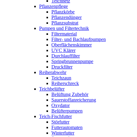
Teichnetz
Pflanzenpflege
Pflanzkörbe
Pflanzendünger
Pflanzsubstrat
Pumpen und Filtertechnik
Filtermaterial
Filter- und Bachlaufpumpen
Oberflächenskimmer
UVC Klärer
Durchlauffilter
Springbrunnenpumpe
Druckfilter
Reiherabwehr
Teichzaun
Reiherschreck
Teichbelüfter
Belüftung Zubehör
Sauerstoffanreicherung
Oxydator
Belüfterpumpen
Teich-Fischfutter
Störfutter
Futterautomaten
Winterfutter