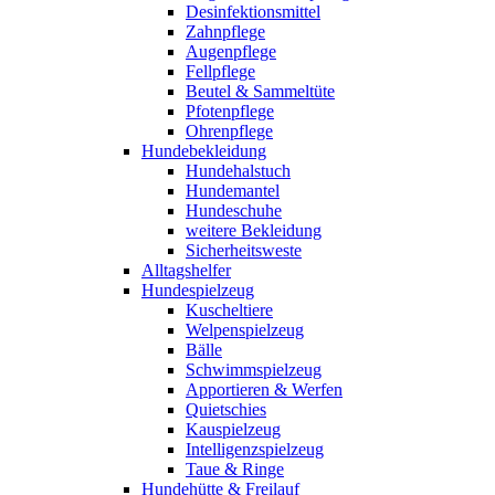
Desinfektionsmittel
Zahnpflege
Augenpflege
Fellpflege
Beutel & Sammeltüte
Pfotenpflege
Ohrenpflege
Hundebekleidung
Hundehalstuch
Hundemantel
Hundeschuhe
weitere Bekleidung
Sicherheitsweste
Alltagshelfer
Hundespielzeug
Kuscheltiere
Welpenspielzeug
Bälle
Schwimmspielzeug
Apportieren & Werfen
Quietschies
Kauspielzeug
Intelligenzspielzeug
Taue & Ringe
Hundehütte & Freilauf