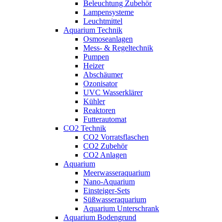
Beleuchtung Zubehör
Lampensysteme
Leuchtmittel
Aquarium Technik
Osmoseanlagen
Mess- & Regeltechnik
Pumpen
Heizer
Abschäumer
Ozonisator
UVC Wasserklärer
Kühler
Reaktoren
Futterautomat
CO2 Technik
CO2 Vorratsflaschen
CO2 Zubehör
CO2 Anlagen
Aquarium
Meerwasseraquarium
Nano-Aquarium
Einsteiger-Sets
Süßwasseraquarium
Aquarium Unterschrank
Aquarium Bodengrund