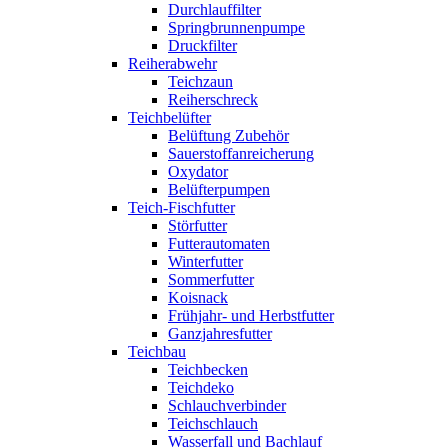
Durchlauffilter
Springbrunnenpumpe
Druckfilter
Reiherabwehr
Teichzaun
Reiherschreck
Teichbelüfter
Belüftung Zubehör
Sauerstoffanreicherung
Oxydator
Belüfterpumpen
Teich-Fischfutter
Störfutter
Futterautomaten
Winterfutter
Sommerfutter
Koisnack
Frühjahr- und Herbstfutter
Ganzjahresfutter
Teichbau
Teichbecken
Teichdeko
Schlauchverbinder
Teichschlauch
Wasserfall und Bachlauf