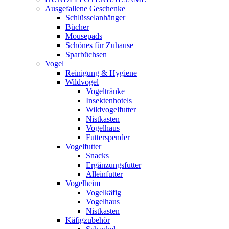
Ausgefallene Geschenke
Schlüsselanhänger
Bücher
Mousepads
Schönes für Zuhause
Sparbüchsen
Vogel
Reinigung & Hygiene
Wildvogel
Vogeltränke
Insektenhotels
Wildvogelfutter
Nistkasten
Vogelhaus
Futterspender
Vogelfutter
Snacks
Ergänzungsfutter
Alleinfutter
Vogelheim
Vogelkäfig
Vogelhaus
Nistkasten
Käfigzubehör