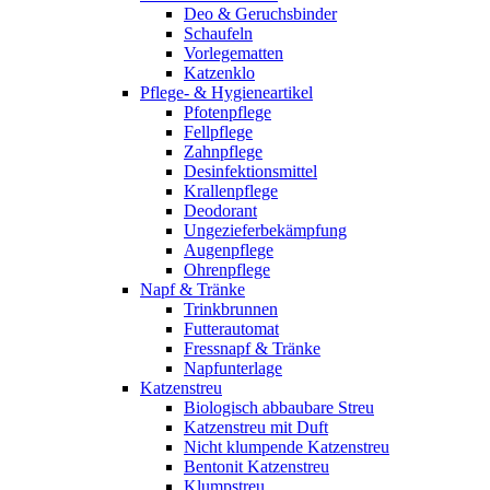
Deo & Geruchsbinder
Schaufeln
Vorlegematten
Katzenklo
Pflege- & Hygieneartikel
Pfotenpflege
Fellpflege
Zahnpflege
Desinfektionsmittel
Krallenpflege
Deodorant
Ungezieferbekämpfung
Augenpflege
Ohrenpflege
Napf & Tränke
Trinkbrunnen
Futterautomat
Fressnapf & Tränke
Napfunterlage
Katzenstreu
Biologisch abbaubare Streu
Katzenstreu mit Duft
Nicht klumpende Katzenstreu
Bentonit Katzenstreu
Klumpstreu