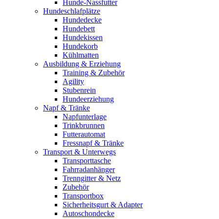
Hunde-Nassfutter
Hundeschlafplätze
Hundedecke
Hundebett
Hundekissen
Hundekorb
Kühlmatten
Ausbildung & Erziehung
Training & Zubehör
Agility
Stubenrein
Hundeerziehung
Napf & Tränke
Napfunterlage
Trinkbrunnen
Futterautomat
Fressnapf & Tränke
Transport & Unterwegs
Transporttasche
Fahrradanhänger
Trenngitter & Netz
Zubehör
Transportbox
Sicherheitsgurt & Adapter
Autoschondecke