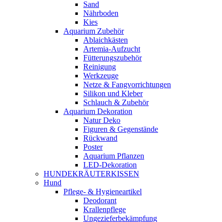
Sand
Nährboden
Kies
Aquarium Zubehör
Ablaichkästen
Artemia-Aufzucht
Fütterungszubehör
Reinigung
Werkzeuge
Netze & Fangvorrichtungen
Silikon und Kleber
Schlauch & Zubehör
Aquarium Dekoration
Natur Deko
Figuren & Gegenstände
Rückwand
Poster
Aquarium Pflanzen
LED-Dekoration
HUNDEKRÄUTERKISSEN
Hund
Pflege- & Hygieneartikel
Deodorant
Krallenpflege
Ungezieferbekämpfung