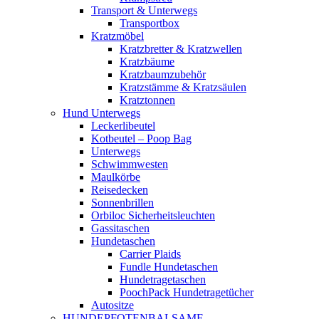
Transport & Unterwegs
Transportbox
Kratzmöbel
Kratzbretter & Kratzwellen
Kratzbäume
Kratzbaumzubehör
Kratzstämme & Kratzsäulen
Kratztonnen
Hund Unterwegs
Leckerlibeutel
Kotbeutel – Poop Bag
Unterwegs
Schwimmwesten
Maulkörbe
Reisedecken
Sonnenbrillen
Orbiloc Sicherheitsleuchten
Gassitaschen
Hundetaschen
Carrier Plaids
Fundle Hundetaschen
Hundetragetaschen
PoochPack Hundetragetücher
Autositze
HUNDEPFOTENBALSAME