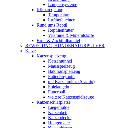
Lampensysteme
Klimaregelung
Temperatur
Luftbefeuchter
Rund ums Reptil
Reptilienfutter
Vitamine & Mineralstoffe
Brut- & Zuchthilfsmittel
BEWEGUNG, HUNDENATURPULVER
Katze
Katzenspielzeug
Katzentunnel
Mausspielzeug
Baldrianspielzeug
Futterlabyrinth
mit Katzenminze (Catnip)
Spielangeln
Futterball
weitere Katzenspielzeuge
Katzenschlafplätze
Liegemulde
Katzenbett
Katzendecke
Hängematte
Katzenkissen