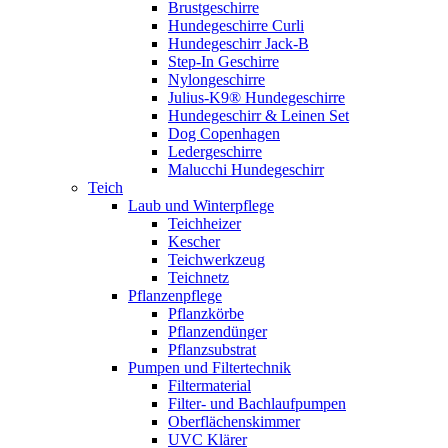
Brustgeschirre
Hundegeschirre Curli
Hundegeschirr Jack-B
Step-In Geschirre
Nylongeschirre
Julius-K9® Hundegeschirre
Hundegeschirr & Leinen Set
Dog Copenhagen
Ledergeschirre
Malucchi Hundegeschirr
Teich
Laub und Winterpflege
Teichheizer
Kescher
Teichwerkzeug
Teichnetz
Pflanzenpflege
Pflanzkörbe
Pflanzendünger
Pflanzsubstrat
Pumpen und Filtertechnik
Filtermaterial
Filter- und Bachlaufpumpen
Oberflächenskimmer
UVC Klärer