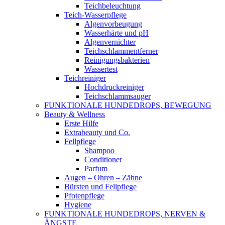
Teichbeleuchtung
Teich-Wasserpflege
Algenvorbeugung
Wasserhärte und pH
Algenvernichter
Teichschlammentferner
Reinigungsbakterien
Wassertest
Teichreiniger
Hochdruckreiniger
Teichschlammsauger
FUNKTIONALE HUNDEDROPS, BEWEGUNG
Beauty & Wellness
Erste Hilfe
Extrabeauty und Co.
Fellpflege
Shampoo
Conditioner
Parfum
Augen – Ohren – Zähne
Bürsten und Fellpflege
Pfotenpflege
Hygiene
FUNKTIONALE HUNDEDROPS, NERVEN &
ÄNGSTE