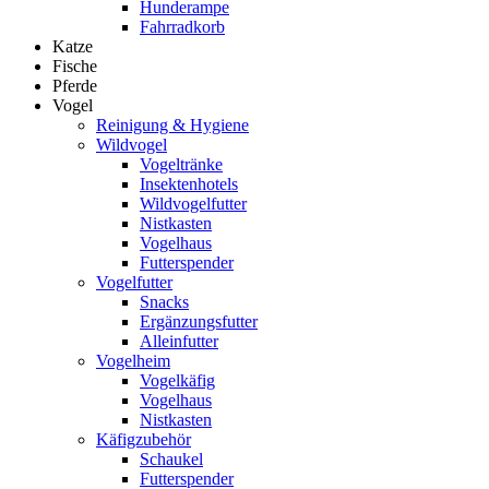
Hunderampe
Fahrradkorb
Katze
Fische
Pferde
Vogel
Reinigung & Hygiene
Wildvogel
Vogeltränke
Insektenhotels
Wildvogelfutter
Nistkasten
Vogelhaus
Futterspender
Vogelfutter
Snacks
Ergänzungsfutter
Alleinfutter
Vogelheim
Vogelkäfig
Vogelhaus
Nistkasten
Käfigzubehör
Schaukel
Futterspender