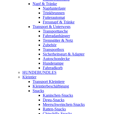
Napf & Tränke
Napfunterlage
Trinkbrunnen
Futterautomat
Fressnapf & Tränke
Transport & Unterwegs
Transporttasche
Fahrradanhänger
Trenngitter & Netz
Zubehör
Transportbox
Sicherheitsgurt & Adapter
Autoschondecke
Hunderampe
Fahrradkorb
HUNDEBUNDLES
Kleintier
Transport Kleintiere
Kleintierbeschäftigung
Snacks
Kaninchen-Snacks
Degu-Snacks
Meerschweinchen-Snacks
Ratten-Snacks
Chinchilla-Snacks