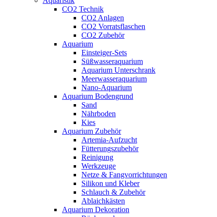
Aquaristik
CO2 Technik
CO2 Anlagen
CO2 Vorratsflaschen
CO2 Zubehör
Aquarium
Einsteiger-Sets
Süßwasseraquarium
Aquarium Unterschrank
Meerwasseraquarium
Nano-Aquarium
Aquarium Bodengrund
Sand
Nährboden
Kies
Aquarium Zubehör
Artemia-Aufzucht
Fütterungszubehör
Reinigung
Werkzeuge
Netze & Fangvorrichtungen
Silikon und Kleber
Schlauch & Zubehör
Ablaichkästen
Aquarium Dekoration