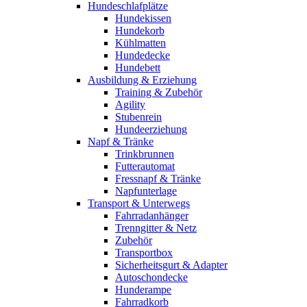
Hundeschlafplätze
Hundekissen
Hundekorb
Kühlmatten
Hundedecke
Hundebett
Ausbildung & Erziehung
Training & Zubehör
Agility
Stubenrein
Hundeerziehung
Napf & Tränke
Trinkbrunnen
Futterautomat
Fressnapf & Tränke
Napfunterlage
Transport & Unterwegs
Fahrradanhänger
Trenngitter & Netz
Zubehör
Transportbox
Sicherheitsgurt & Adapter
Autoschondecke
Hunderampe
Fahrradkorb