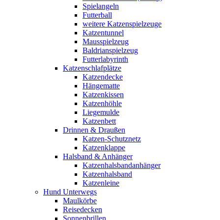
Spielangeln
Futterball
weitere Katzenspielzeuge
Katzentunnel
Mausspielzeug
Baldrianspielzeug
Futterlabyrinth
Katzenschlafplätze
Katzendecke
Hängematte
Katzenkissen
Katzenhöhle
Liegemulde
Katzenbett
Drinnen & Draußen
Katzen-Schutznetz
Katzenklappe
Halsband & Anhänger
Katzenhalsbandanhänger
Katzenhalsband
Katzenleine
Hund Unterwegs
Maulkörbe
Reisedecken
Sonnenbrillen