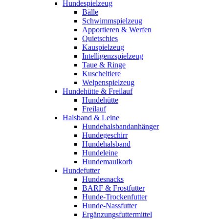
Hundespielzeug
Bälle
Schwimmspielzeug
Apportieren & Werfen
Quietschies
Kauspielzeug
Intelligenzspielzeug
Taue & Ringe
Kuscheltiere
Welpenspielzeug
Hundehütte & Freilauf
Hundehütte
Freilauf
Halsband & Leine
Hundehalsbandanhänger
Hundegeschirr
Hundehalsband
Hundeleine
Hundemaulkorb
Hundefutter
Hundesnacks
BARF & Frostfutter
Hunde-Trockenfutter
Hunde-Nassfutter
Ergänzungsfuttermittel