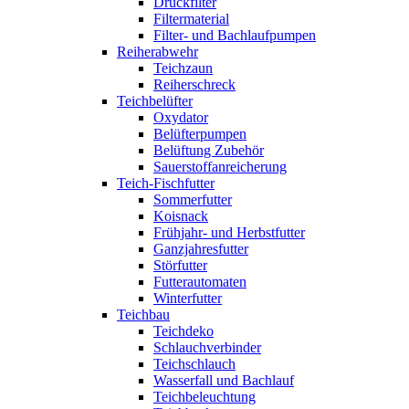
Druckfilter
Filtermaterial
Filter- und Bachlaufpumpen
Reiherabwehr
Teichzaun
Reiherschreck
Teichbelüfter
Oxydator
Belüfterpumpen
Belüftung Zubehör
Sauerstoffanreicherung
Teich-Fischfutter
Sommerfutter
Koisnack
Frühjahr- und Herbstfutter
Ganzjahresfutter
Störfutter
Futterautomaten
Winterfutter
Teichbau
Teichdeko
Schlauchverbinder
Teichschlauch
Wasserfall und Bachlauf
Teichbeleuchtung