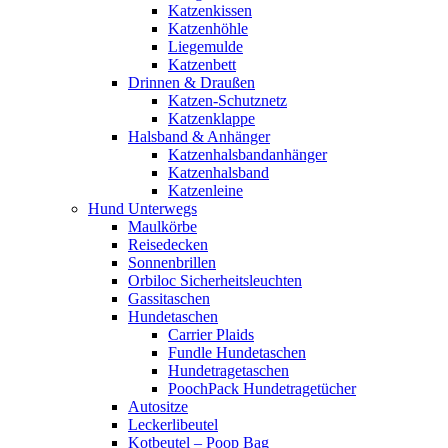
Katzenkissen
Katzenhöhle
Liegemulde
Katzenbett
Drinnen & Draußen
Katzen-Schutznetz
Katzenklappe
Halsband & Anhänger
Katzenhalsbandanhänger
Katzenhalsband
Katzenleine
Hund Unterwegs
Maulkörbe
Reisedecken
Sonnenbrillen
Orbiloc Sicherheitsleuchten
Gassitaschen
Hundetaschen
Carrier Plaids
Fundle Hundetaschen
Hundetragetaschen
PoochPack Hundetragetücher
Autositze
Leckerlibeutel
Kotbeutel – Poop Bag