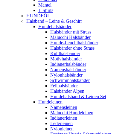
Mäntel
T-Shirts
HUNDEÖL
Halsband – Leine & Geschirr
Hundehalsbänder
Halsbänder mit Strass
Malucchi Halsbänder
Hunde-Leuchthalsbänder
Halsbänder ohne Strass
Kühlhalsbänder
Motivhalsbänder
Indianerhalsbänder
Namenshalsbänder
Nylonhalsbänder
Schwimmhalsbänder
Fellhalsbänder
Halsbänder Alpen
Hundehalsband & Leinen Set
Hundeleinen
Namensleinen
Malucchi Hundeleinen
Indianerleinen
Lederleinen
Nylonleinen