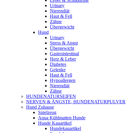
Leber & Schilddrüse
Urinary
Nierendiät
Haut & Fell
Zähne
Übergewicht
Hund
Urinary
Stress & Angst
Übergewicht
Gastrointestinal
Herz & Leber
Diabetes
Gelenke
Haut & Fell
Hypoallergen
Nierendiät
Zähne
HUNDENATURSEIFEN
NERVEN & ÄNGSTE, HUNDENATURPULVER
Hund Zuhause
Spielzeug
Aqua Kühlmatten Hunde
Hunde Kauartikel
Hundekauartikel