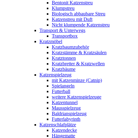
Bentonit Katzenstreu
Klumpstreu
Biologisch abbaubare Streu
Katzenstreu mit Duft
Nicht klumpende Katzenstreu
Transport & Unterwegs
Transportbox
Kratzmöbel
Kratzbaumzubehör
Kratzstämme & Kratzsäulen
Kratztonnen
Kratzbretter & Kratzwellen
Kratzbäume
Katzenspielzeug
mit Katzenminze (Catnip)
Spielangeln
Futterball
weitere Katzenspielzeuge
Katzentunnel
Mausspielzeug
Baldrianspielzeug
Futterlabyrinth
Katzenschlafplätze
Katzendecke
Hängematte