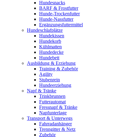
Hundesnacks
BARF & Frostfutter
Hunde-Trockenfutter
Hunde-Nassfutter
Ergänzungsfuttermittel
Hundeschlafplätze
Hundekissen
Hundekorb
Kühlmatten
Hundedecke
Hundebett
Ausbildung & Erziehung
Training & Zubehör
Agility
Stubenrein
Hundeerziehung
Napf & Tränke
Trinkbrunnen
Futterautomat
Fressnapf & Tränke
Napfunterlage
Transport & Unterwegs
Fahrradanhänger
Trenngitter & Netz
Zubehör