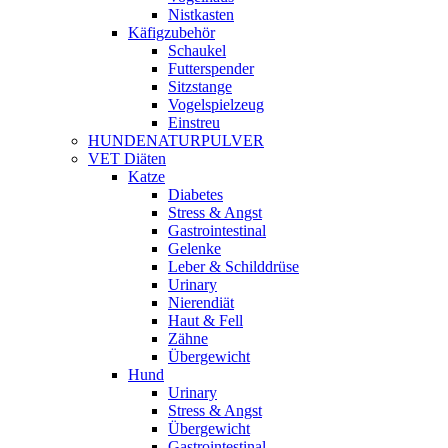
Nistkasten
Käfigzubehör
Schaukel
Futterspender
Sitzstange
Vogelspielzeug
Einstreu
HUNDENATURPULVER
VET Diäten
Katze
Diabetes
Stress & Angst
Gastrointestinal
Gelenke
Leber & Schilddrüse
Urinary
Nierendiät
Haut & Fell
Zähne
Übergewicht
Hund
Urinary
Stress & Angst
Übergewicht
Gastrointestinal