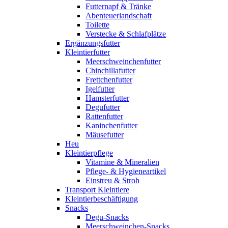
Futternapf & Tränke
Abenteuerlandschaft
Toilette
Verstecke & Schlafplätze
Ergänzungsfutter
Kleintierfutter
Meerschweinchenfutter
Chinchillafutter
Frettchenfutter
Igelfutter
Hamsterfutter
Degufutter
Rattenfutter
Kaninchenfutter
Mäusefutter
Heu
Kleintierpflege
Vitamine & Mineralien
Pflege- & Hygieneartikel
Einstreu & Stroh
Transport Kleintiere
Kleintierbeschäftigung
Snacks
Degu-Snacks
Meerschweinchen-Snacks