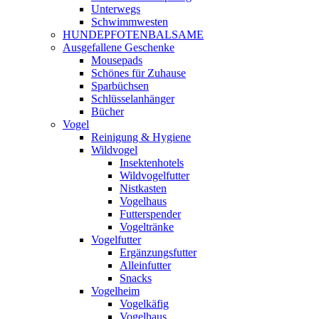
Unterwegs
Schwimmwesten
HUNDEPFOTENBALSAME
Ausgefallene Geschenke
Mousepads
Schönes für Zuhause
Sparbüchsen
Schlüsselanhänger
Bücher
Vogel
Reinigung & Hygiene
Wildvogel
Insektenhotels
Wildvogelfutter
Nistkasten
Vogelhaus
Futterspender
Vogeltränke
Vogelfutter
Ergänzungsfutter
Alleinfutter
Snacks
Vogelheim
Vogelkäfig
Vogelhaus