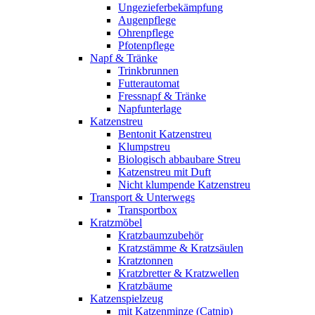
Ungezieferbekämpfung
Augenpflege
Ohrenpflege
Pfotenpflege
Napf & Tränke
Trinkbrunnen
Futterautomat
Fressnapf & Tränke
Napfunterlage
Katzenstreu
Bentonit Katzenstreu
Klumpstreu
Biologisch abbaubare Streu
Katzenstreu mit Duft
Nicht klumpende Katzenstreu
Transport & Unterwegs
Transportbox
Kratzmöbel
Kratzbaumzubehör
Kratzstämme & Kratzsäulen
Kratztonnen
Kratzbretter & Kratzwellen
Kratzbäume
Katzenspielzeug
mit Katzenminze (Catnip)