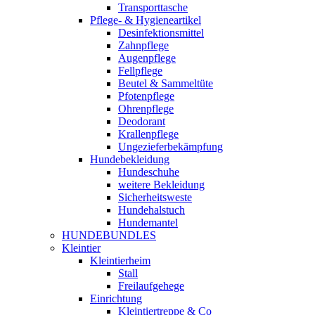
Transporttasche
Pflege- & Hygieneartikel
Desinfektionsmittel
Zahnpflege
Augenpflege
Fellpflege
Beutel & Sammeltüte
Pfotenpflege
Ohrenpflege
Deodorant
Krallenpflege
Ungezieferbekämpfung
Hundebekleidung
Hundeschuhe
weitere Bekleidung
Sicherheitsweste
Hundehalstuch
Hundemantel
HUNDEBUNDLES
Kleintier
Kleintierheim
Stall
Freilaufgehege
Einrichtung
Kleintiertreppe & Co