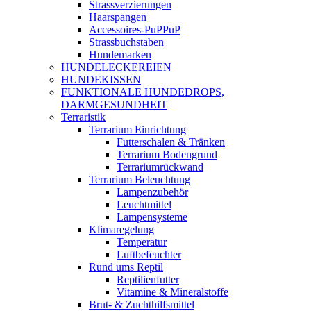
Strassverzierungen
Haarspangen
Accessoires-PuPPuP
Strassbuchstaben
Hundemarken
HUNDELECKEREIEN
HUNDEKISSEN
FUNKTIONALE HUNDEDROPS,
DARMGESUNDHEIT
Terraristik
Terrarium Einrichtung
Futterschalen & Tränken
Terrarium Bodengrund
Terrariumrückwand
Terrarium Beleuchtung
Lampenzubehör
Leuchtmittel
Lampensysteme
Klimaregelung
Temperatur
Luftbefeuchter
Rund ums Reptil
Reptilienfutter
Vitamine & Mineralstoffe
Brut- & Zuchthilfsmittel