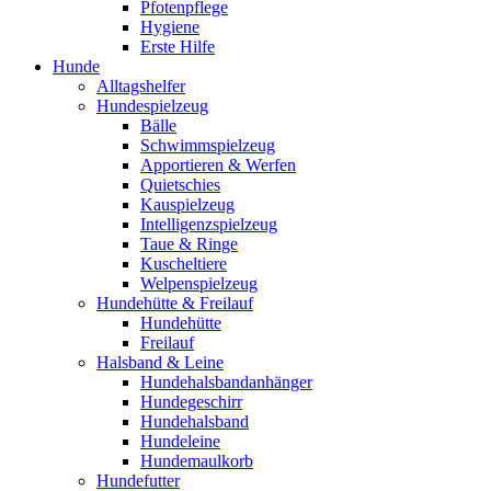
Pfotenpflege
Hygiene
Erste Hilfe
Hunde
Alltagshelfer
Hundespielzeug
Bälle
Schwimmspielzeug
Apportieren & Werfen
Quietschies
Kauspielzeug
Intelligenzspielzeug
Taue & Ringe
Kuscheltiere
Welpenspielzeug
Hundehütte & Freilauf
Hundehütte
Freilauf
Halsband & Leine
Hundehalsbandanhänger
Hundegeschirr
Hundehalsband
Hundeleine
Hundemaulkorb
Hundefutter