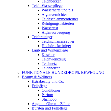
Teichbecken
Teich-Wasserpflege
Wasserhärte und pH
Algenvernichter
Teichschlammentferner
Reinigungsbakterien
Wassertest
Algenvorbeugung
Teichreiniger
Teichschlammsauger
Hochdruckreiniger
Laub und Winterpflege
Kescher
Teichwerkzeug
Teichnetz
Teichheizer
FUNKTIONALE HUNDEDROPS, BEWEGUNG
Beauty & Wellness
Extrabeauty und Co.
Fellpflege
Conditioner
Parfum
Shampoo
Augen – Ohren – Zähne
Bürsten und Fellpflege