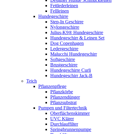
Designer Hunde Schmuckleinen
Fettlederleinen
Fellleinen
Hundegeschirre
Step-In Geschirre
Nylongeschirre
Julius-K9® Hundegeschirre
Hundegeschirr & Leinen Set
Dog Copenhagen
Ledergeschirre
Malucchi Hundegeschirr
Softgeschirre
Brustgeschirre
Hundegeschirre Curli
Hundegeschirr Jack-B
Teich
Pflanzenpflege
Pflanzkörbe
Pflanzendünger
Pflanzsubstrat
Pumpen und Filtertechnik
Oberflächenskimmer
UVC Klärer
Durchlauffilter
Springbrunnenpumpe