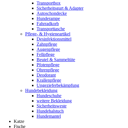
Transportbox
Sicherheitsgurt & Adapter
Autoschondecke
Hunderampe
Fahrradkorb
Transporttasche
Pflege- & Hygieneartikel
Desinfektionsmittel
Zahnpflege
Augenpflege
Fellpflege
Beutel & Sammeltüte
Pfotenpflege
Ohrenpflege
Deodorant
Krallenpflege
Ungezieferbekämpfung
Hundebekleidung
Hundeschuhe
weitere Bekleidung
Sicherheitsweste
Hundehalstuch
Hundemantel
Katze
Fische