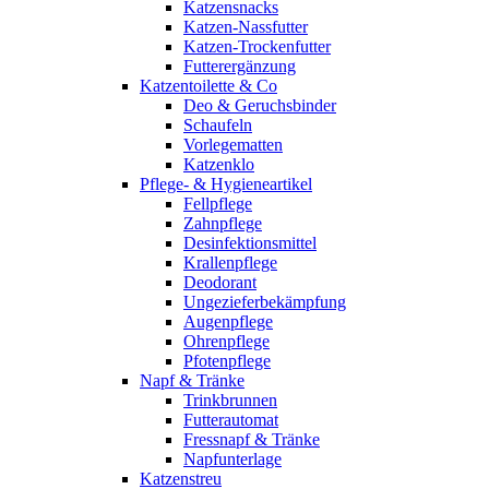
Katzensnacks
Katzen-Nassfutter
Katzen-Trockenfutter
Futterergänzung
Katzentoilette & Co
Deo & Geruchsbinder
Schaufeln
Vorlegematten
Katzenklo
Pflege- & Hygieneartikel
Fellpflege
Zahnpflege
Desinfektionsmittel
Krallenpflege
Deodorant
Ungezieferbekämpfung
Augenpflege
Ohrenpflege
Pfotenpflege
Napf & Tränke
Trinkbrunnen
Futterautomat
Fressnapf & Tränke
Napfunterlage
Katzenstreu