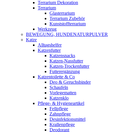
Terrarium Dekoration
Terrarium
Glasterrarium
Terrarium Zubehör
Kunststoffterrarium
Werkzeug
BEWEGUNG, HUNDENATURPULVER
Katze
Alltagshelfer
Katzenfutter
Katzensnacks
Katzen-Nassfutter
Katzen-Trockenfutter
Futterergänzung
Katzentoilette & Co
Deo & Geruchsbinder
Schaufeln
Vorlegematten
Katzenklo
Pflege- & Hygieneartikel
Fellpflege
Zahnpflege
Desinfektionsmittel
Krallenpflege
Deodorant