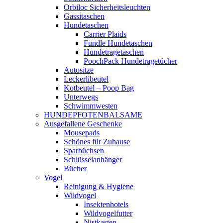
Orbiloc Sicherheitsleuchten
Gassitaschen
Hundetaschen
Carrier Plaids
Fundle Hundetaschen
Hundetragetaschen
PoochPack Hundetragetücher
Autositze
Leckerlibeutel
Kotbeutel – Poop Bag
Unterwegs
Schwimmwesten
HUNDEPFOTENBALSAME
Ausgefallene Geschenke
Mousepads
Schönes für Zuhause
Sparbüchsen
Schlüsselanhänger
Bücher
Vogel
Reinigung & Hygiene
Wildvogel
Insektenhotels
Wildvogelfutter
Nistkasten