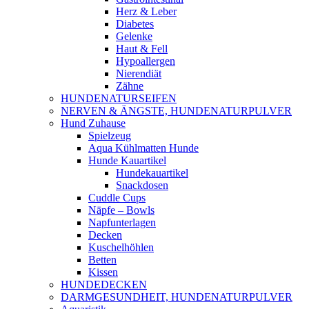
Herz & Leber
Diabetes
Gelenke
Haut & Fell
Hypoallergen
Nierendiät
Zähne
HUNDENATURSEIFEN
NERVEN & ÄNGSTE, HUNDENATURPULVER
Hund Zuhause
Spielzeug
Aqua Kühlmatten Hunde
Hunde Kauartikel
Hundekauartikel
Snackdosen
Cuddle Cups
Näpfe – Bowls
Napfunterlagen
Decken
Kuschelhöhlen
Betten
Kissen
HUNDEDECKEN
DARMGESUNDHEIT, HUNDENATURPULVER