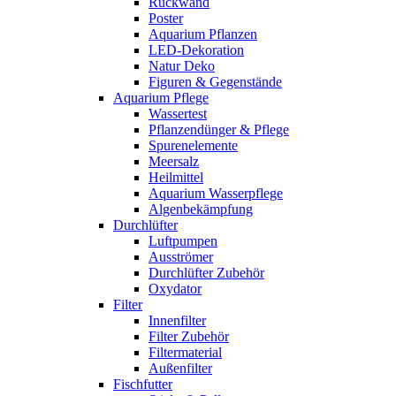
Rückwand
Poster
Aquarium Pflanzen
LED-Dekoration
Natur Deko
Figuren & Gegenstände
Aquarium Pflege
Wassertest
Pflanzendünger & Pflege
Spurenelemente
Meersalz
Heilmittel
Aquarium Wasserpflege
Algenbekämpfung
Durchlüfter
Luftpumpen
Ausströmer
Durchlüfter Zubehör
Oxydator
Filter
Innenfilter
Filter Zubehör
Filtermaterial
Außenfilter
Fischfutter