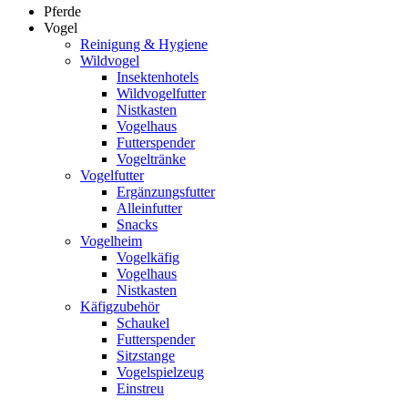
Pferde
Vogel
Reinigung & Hygiene
Wildvogel
Insektenhotels
Wildvogelfutter
Nistkasten
Vogelhaus
Futterspender
Vogeltränke
Vogelfutter
Ergänzungsfutter
Alleinfutter
Snacks
Vogelheim
Vogelkäfig
Vogelhaus
Nistkasten
Käfigzubehör
Schaukel
Futterspender
Sitzstange
Vogelspielzeug
Einstreu