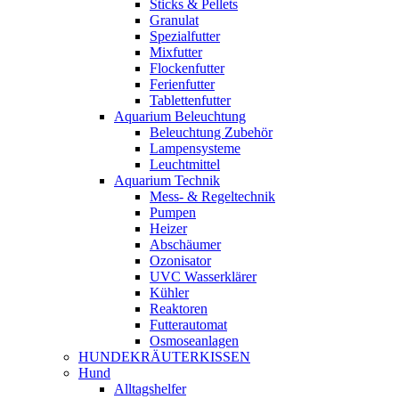
Sticks & Pellets
Granulat
Spezialfutter
Mixfutter
Flockenfutter
Ferienfutter
Tablettenfutter
Aquarium Beleuchtung
Beleuchtung Zubehör
Lampensysteme
Leuchtmittel
Aquarium Technik
Mess- & Regeltechnik
Pumpen
Heizer
Abschäumer
Ozonisator
UVC Wasserklärer
Kühler
Reaktoren
Futterautomat
Osmoseanlagen
HUNDEKRÄUTERKISSEN
Hund
Alltagshelfer