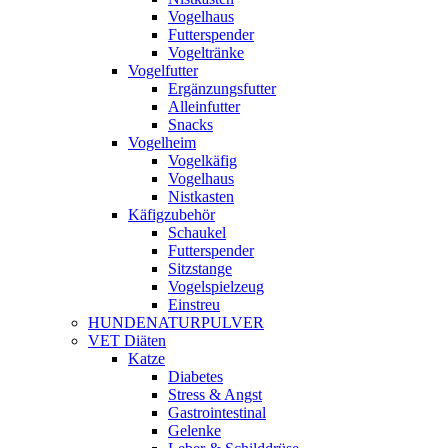
Vogelhaus
Futterspender
Vogeltränke
Vogelfutter
Ergänzungsfutter
Alleinfutter
Snacks
Vogelheim
Vogelkäfig
Vogelhaus
Nistkasten
Käfigzubehör
Schaukel
Futterspender
Sitzstange
Vogelspielzeug
Einstreu
HUNDENATURPULVER
VET Diäten
Katze
Diabetes
Stress & Angst
Gastrointestinal
Gelenke