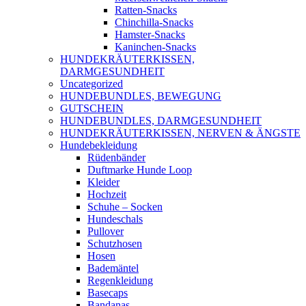
Ratten-Snacks
Chinchilla-Snacks
Hamster-Snacks
Kaninchen-Snacks
HUNDEKRÄUTERKISSEN,
DARMGESUNDHEIT
Uncategorized
HUNDEBUNDLES, BEWEGUNG
GUTSCHEIN
HUNDEBUNDLES, DARMGESUNDHEIT
HUNDEKRÄUTERKISSEN, NERVEN & ÄNGSTE
Hundebekleidung
Rüdenbänder
Duftmarke Hunde Loop
Kleider
Hochzeit
Schuhe – Socken
Hundeschals
Pullover
Schutzhosen
Hosen
Bademäntel
Regenkleidung
Basecaps
Bandanas