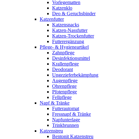
Vorlegematten
Katzenklo
Deo & Geruchsbinder
Katzenfutter
Katzensnacks
Katzen-Nassfutter
Katzen-Trockenfutter
Futterergänzung
Pflege- & Hygieneartikel
Zahnpflege
Desinfektionsmittel
Krallenpflege
Deodorant
Ungezieferbekämpfung
Augenpflege
Ohrenpflege
Pfotenpflege
Fellpflege
Napf & Tränke
Futterautomat
Fressnapf & Tränke
Napfunterlage
Trinkbrunnen
Katzenstreu
Bentonit Katzenstreu