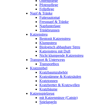
Ohrenpflege
Pfotenpflege
Fellpflege
Napf & Tränke
Futterautomat
Fressnapf & Tränke
Napfunterlage
Trinkbrunnen
Katzenstreu
Bentonit Katzenstreu
Klumpstreu
Biologisch abbaubare Streu
Katzenstreu mit Duft
Nicht klumpende Katzenstreu
Transport & Unterwegs
Transportbox
Kratzmöbel
Kratzbaumzubehör
Kratzstämme & Kratzsäulen
Kratztonnen
Kratzbretter & Kratzwellen
Kratzbäume
Katzenspielzeug
mit Katzenminze (Catnip)
Spielangeln