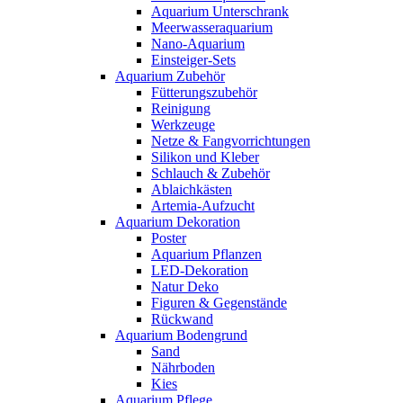
Aquarium Unterschrank
Meerwasseraquarium
Nano-Aquarium
Einsteiger-Sets
Aquarium Zubehör
Fütterungszubehör
Reinigung
Werkzeuge
Netze & Fangvorrichtungen
Silikon und Kleber
Schlauch & Zubehör
Ablaichkästen
Artemia-Aufzucht
Aquarium Dekoration
Poster
Aquarium Pflanzen
LED-Dekoration
Natur Deko
Figuren & Gegenstände
Rückwand
Aquarium Bodengrund
Sand
Nährboden
Kies
Aquarium Pflege