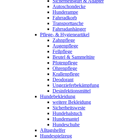
Sicherheitsgurt & Adapter
Autoschondecke
Hunderampe
Fahrradkorb
Transporttasche
Fahrradanhänger
Pflege- & Hygieneartikel
Zahnpflege
Augenpflege
Fellpflege
Beutel & Sammeltüte
Pfotenpflege
Ohrenpflege
Krallenpflege
Deodorant
Ungezieferbekämpfung
Desinfektionsmittel
Hundebekleidung
weitere Bekleidung
Sicherheitsweste
Hundehalstuch
Hundemantel
Hundeschuhe
Alltagshelfer
Hundespielzeug