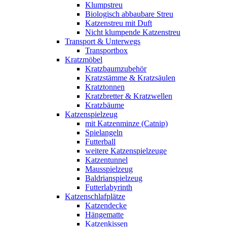
Klumpstreu
Biologisch abbaubare Streu
Katzenstreu mit Duft
Nicht klumpende Katzenstreu
Transport & Unterwegs
Transportbox
Kratzmöbel
Kratzbaumzubehör
Kratzstämme & Kratzsäulen
Kratztonnen
Kratzbretter & Kratzwellen
Kratzbäume
Katzenspielzeug
mit Katzenminze (Catnip)
Spielangeln
Futterball
weitere Katzenspielzeuge
Katzentunnel
Mausspielzeug
Baldrianspielzeug
Futterlabyrinth
Katzenschlafplätze
Katzendecke
Hängematte
Katzenkissen