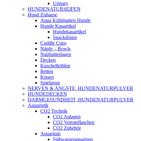
Urinary
HUNDENATURSEIFEN
Hund Zuhause
Aqua Kühlmatten Hunde
Hunde Kauartikel
Hundekauartikel
Snackdosen
Cuddle Cups
Näpfe – Bowls
Napfunterlagen
Decken
Kuschelhöhlen
Betten
Kissen
Spielzeug
NERVEN & ÄNGSTE, HUNDENATURPULVER
HUNDEDECKEN
DARMGESUNDHEIT, HUNDENATURPULVER
Aquaristik
CO2 Technik
CO2 Anlagen
CO2 Vorratsflaschen
CO2 Zubehör
Aquarium
Süßwasseraquarium