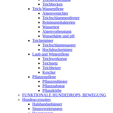
Teichbecken
Teich-Wasserpflege
Algenvernichter
Teichschlammentferner
Reinigungsbakterien
Wassertest
Algenvorbeugung
Wasserhärte und pH
Teichreiniger
Teichschlammsauger
Hochdruckreiniger
Laub und Winterpflege
Teichwerkzeug
Teichnetz
Teichheizer
Kescher
Pflanzenpflege
Pflanzendünger
Pflanzsubstrat
Pflanzkörbe
FUNKTIONALE HUNDEDROPS, BEWEGUNG
Hundeaccessoires
Halsbandanhänger
Strassverzierungen