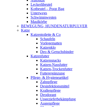
Autositze
Leckerlibeutel
Kotbeutel – Poop Bag
Unterwegs
Schwimmwesten
Maulkörbe
BEWEGUNG, HUNDENATURPULVER
Katze
Katzentoilette & Co
Schaufeln
Vorlegematten
Katzenklo
Deo & Geruchsbinder
Katzenfutter
Katzensnacks
Katzen-Nassfutter
Katzen-Trockenfutter
Futterergänzung
Pflege- & Hygieneartikel
Zahnpflege
Desinfektionsmittel
Krallenpflege
Deodorant
Ungezieferbekämpfung
Augenpflege