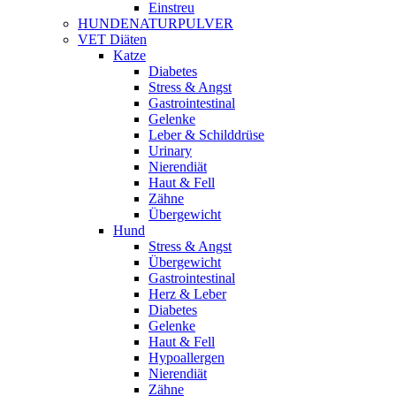
Einstreu
HUNDENATURPULVER
VET Diäten
Katze
Diabetes
Stress & Angst
Gastrointestinal
Gelenke
Leber & Schilddrüse
Urinary
Nierendiät
Haut & Fell
Zähne
Übergewicht
Hund
Stress & Angst
Übergewicht
Gastrointestinal
Herz & Leber
Diabetes
Gelenke
Haut & Fell
Hypoallergen
Nierendiät
Zähne