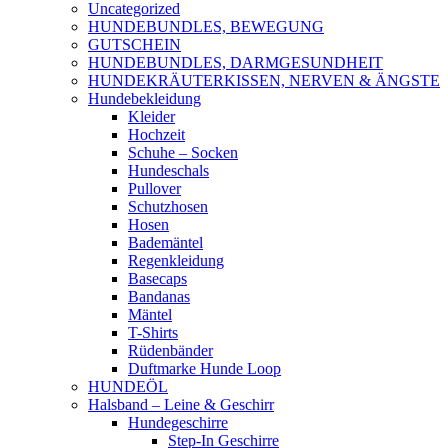
Uncategorized
HUNDEBUNDLES, BEWEGUNG
GUTSCHEIN
HUNDEBUNDLES, DARMGESUNDHEIT
HUNDEKRÄUTERKISSEN, NERVEN & ÄNGSTE
Hundebekleidung
Kleider
Hochzeit
Schuhe – Socken
Hundeschals
Pullover
Schutzhosen
Hosen
Bademäntel
Regenkleidung
Basecaps
Bandanas
Mäntel
T-Shirts
Rüdenbänder
Duftmarke Hunde Loop
HUNDEÖL
Halsband – Leine & Geschirr
Hundegeschirre
Step-In Geschirre