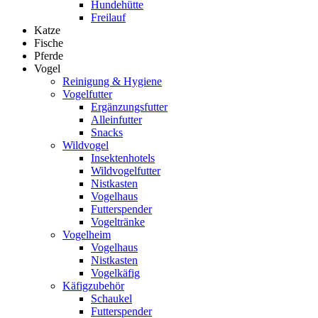
Hundehütte
Freilauf
Katze
Fische
Pferde
Vogel
Reinigung & Hygiene
Vogelfutter
Ergänzungsfutter
Alleinfutter
Snacks
Wildvogel
Insektenhotels
Wildvogelfutter
Nistkasten
Vogelhaus
Futterspender
Vogeltränke
Vogelheim
Vogelhaus
Nistkasten
Vogelkäfig
Käfigzubehör
Schaukel
Futterspender