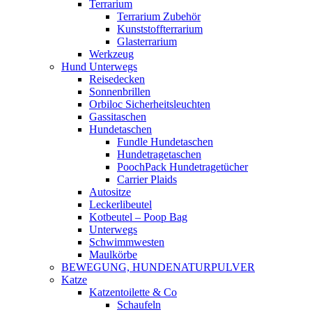
Terrarium
Terrarium Zubehör
Kunststoffterrarium
Glasterrarium
Werkzeug
Hund Unterwegs
Reisedecken
Sonnenbrillen
Orbiloc Sicherheitsleuchten
Gassitaschen
Hundetaschen
Fundle Hundetaschen
Hundetragetaschen
PoochPack Hundetragetücher
Carrier Plaids
Autositze
Leckerlibeutel
Kotbeutel – Poop Bag
Unterwegs
Schwimmwesten
Maulkörbe
BEWEGUNG, HUNDENATURPULVER
Katze
Katzentoilette & Co
Schaufeln