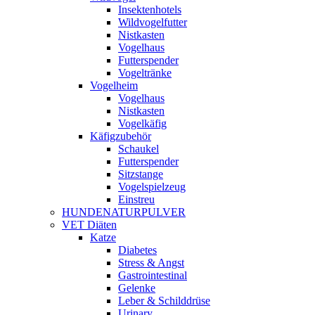
Insektenhotels
Wildvogelfutter
Nistkasten
Vogelhaus
Futterspender
Vogeltränke
Vogelheim
Vogelhaus
Nistkasten
Vogelkäfig
Käfigzubehör
Schaukel
Futterspender
Sitzstange
Vogelspielzeug
Einstreu
HUNDENATURPULVER
VET Diäten
Katze
Diabetes
Stress & Angst
Gastrointestinal
Gelenke
Leber & Schilddrüse
Urinary