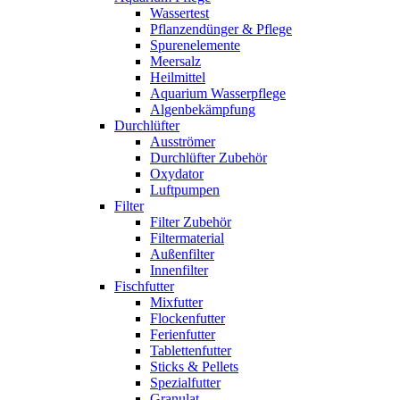
Wassertest
Pflanzendünger & Pflege
Spurenelemente
Meersalz
Heilmittel
Aquarium Wasserpflege
Algenbekämpfung
Durchlüfter
Ausströmer
Durchlüfter Zubehör
Oxydator
Luftpumpen
Filter
Filter Zubehör
Filtermaterial
Außenfilter
Innenfilter
Fischfutter
Mixfutter
Flockenfutter
Ferienfutter
Tablettenfutter
Sticks & Pellets
Spezialfutter
Granulat