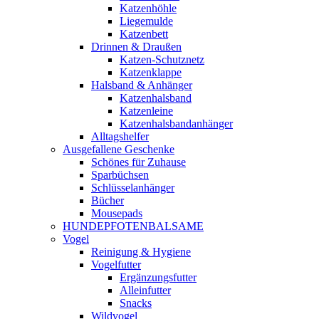
Katzenhöhle
Liegemulde
Katzenbett
Drinnen & Draußen
Katzen-Schutznetz
Katzenklappe
Halsband & Anhänger
Katzenhalsband
Katzenleine
Katzenhalsbandanhänger
Alltagshelfer
Ausgefallene Geschenke
Schönes für Zuhause
Sparbüchsen
Schlüsselanhänger
Bücher
Mousepads
HUNDEPFOTENBALSAME
Vogel
Reinigung & Hygiene
Vogelfutter
Ergänzungsfutter
Alleinfutter
Snacks
Wildvogel