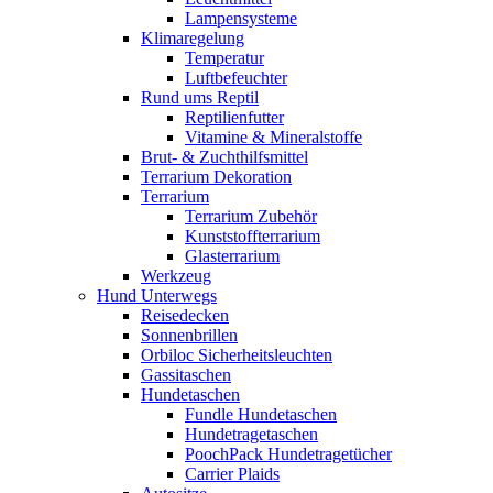
Lampensysteme
Klimaregelung
Temperatur
Luftbefeuchter
Rund ums Reptil
Reptilienfutter
Vitamine & Mineralstoffe
Brut- & Zuchthilfsmittel
Terrarium Dekoration
Terrarium
Terrarium Zubehör
Kunststoffterrarium
Glasterrarium
Werkzeug
Hund Unterwegs
Reisedecken
Sonnenbrillen
Orbiloc Sicherheitsleuchten
Gassitaschen
Hundetaschen
Fundle Hundetaschen
Hundetragetaschen
PoochPack Hundetragetücher
Carrier Plaids