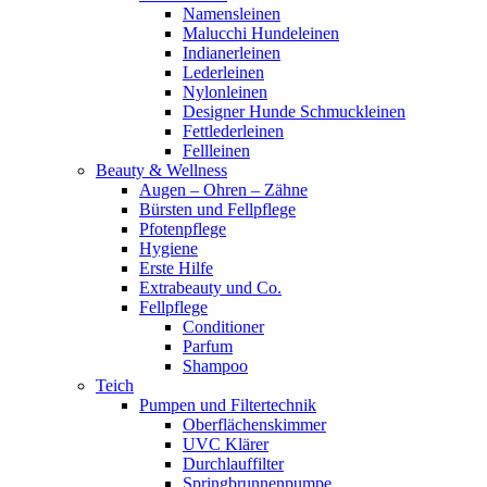
Namensleinen
Malucchi Hundeleinen
Indianerleinen
Lederleinen
Nylonleinen
Designer Hunde Schmuckleinen
Fettlederleinen
Fellleinen
Beauty & Wellness
Augen – Ohren – Zähne
Bürsten und Fellpflege
Pfotenpflege
Hygiene
Erste Hilfe
Extrabeauty und Co.
Fellpflege
Conditioner
Parfum
Shampoo
Teich
Pumpen und Filtertechnik
Oberflächenskimmer
UVC Klärer
Durchlauffilter
Springbrunnenpumpe