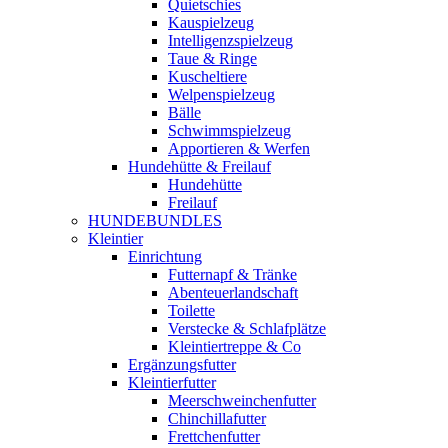
Quietschies
Kauspielzeug
Intelligenzspielzeug
Taue & Ringe
Kuscheltiere
Welpenspielzeug
Bälle
Schwimmspielzeug
Apportieren & Werfen
Hundehütte & Freilauf
Hundehütte
Freilauf
HUNDEBUNDLES
Kleintier
Einrichtung
Futternapf & Tränke
Abenteuerlandschaft
Toilette
Verstecke & Schlafplätze
Kleintiertreppe & Co
Ergänzungsfutter
Kleintierfutter
Meerschweinchenfutter
Chinchillafutter
Frettchenfutter