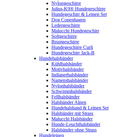
Nylongeschirre
Julius-K9® Hundegeschirre
Hundegeschirr & Leinen Set
Dog Copenhagen
Ledergeschirre
Malucchi Hundegeschirr
Softgeschirre
Brustgeschirre
Hundegeschirre Curli
Hundegeschirr Jack-B
Hundehalsbänder
Kühlhalsbänder
Motivhalsbänder
Indianerhalsbänder
Namenshalsbänder
Nylonhalsbänder
Schwimmhalsbänder
Fellhalsbänder
Halsbänder Alpen
Hundehalsband & Leinen Set
Halsbänder mit Strass
Malucchi Halsbänder
Hunde-Leuchthalsbänder
Halsbänder ohne Strass
Hundeleinen