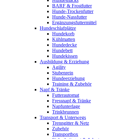
Hundesnacks
BARF & Frostfutter
Hunde-Trockenfutter
Hunde-Nassfutter
Ergänzungsfuttermittel
Hundeschlafplätze
Hundekorb
Kühlmatten
Hundedecke
Hundebett
Hundekissen
Ausbildung & Erziehung
Agility
Stubenrein
Hundeerziehung
Training & Zubehör
Napf & Tränke
Futterautomat
Fressnapf & Tränke
Napfunterlage
Trinkbrunnen
Transport & Unterwegs
Trenngitter & Netz
Zubehör
Transportbox