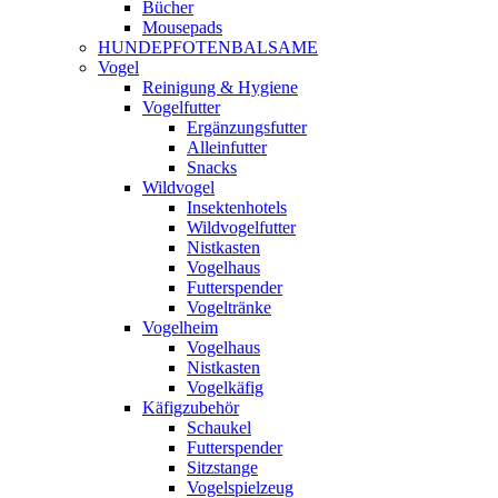
Bücher
Mousepads
HUNDEPFOTENBALSAME
Vogel
Reinigung & Hygiene
Vogelfutter
Ergänzungsfutter
Alleinfutter
Snacks
Wildvogel
Insektenhotels
Wildvogelfutter
Nistkasten
Vogelhaus
Futterspender
Vogeltränke
Vogelheim
Vogelhaus
Nistkasten
Vogelkäfig
Käfigzubehör
Schaukel
Futterspender
Sitzstange
Vogelspielzeug