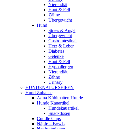
Nierendiät
Haut & Fell
Zähne
Übergewicht
Hund
Stress & Angst
Übergewicht
Gastrointestinal
Herz & Leber
Diabetes
Gelenke
Haut & Fell
Hypoallergen
Nierendiät
Zähne
Urinary
HUNDENATURSEIFEN
Hund Zuhause
Aqua Kühlmatten Hunde
Hunde Kauartikel
Hundekauartikel
Snackdosen
Cuddle Cups
Näpfe – Bowls
Napfunterlagen