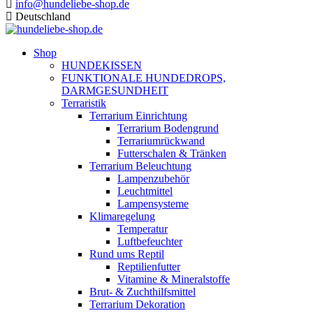
info@hundeliebe-shop.de
Deutschland
Shop
HUNDEKISSEN
FUNKTIONALE HUNDEDROPS,
DARMGESUNDHEIT
Terraristik
Terrarium Einrichtung
Terrarium Bodengrund
Terrariumrückwand
Futterschalen & Tränken
Terrarium Beleuchtung
Lampenzubehör
Leuchtmittel
Lampensysteme
Klimaregelung
Temperatur
Luftbefeuchter
Rund ums Reptil
Reptilienfutter
Vitamine & Mineralstoffe
Brut- & Zuchthilfsmittel
Terrarium Dekoration