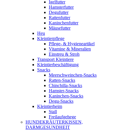
Igelfutter
Hamsterfutter
Degufutter
Rattenfutter
Kaninchenfutter
Mäusefutter
Heu
Kleintierpflege
Pflege- & Hygieneartikel
Vitamine & Mineralien
Einstreu & Stroh
Transport Kleintiere
Kleintierbeschäftigung
Snacks
Meerschweinchen-Snacks
Ratten-Snacks
Chinchilla-Snacks
Hamster-Snacks
Kaninchen-Snacks
Degu-Snacks
Kleintierheim
Stall
Freilaufgehege
HUNDEKRÄUTERKISSEN,
DARMGESUNDHEIT