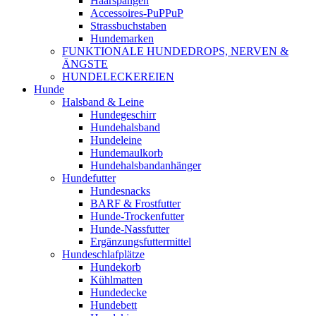
Haarspangen
Accessoires-PuPPuP
Strassbuchstaben
Hundemarken
FUNKTIONALE HUNDEDROPS, NERVEN &
ÄNGSTE
HUNDELECKEREIEN
Hunde
Halsband & Leine
Hundegeschirr
Hundehalsband
Hundeleine
Hundemaulkorb
Hundehalsbandanhänger
Hundefutter
Hundesnacks
BARF & Frostfutter
Hunde-Trockenfutter
Hunde-Nassfutter
Ergänzungsfuttermittel
Hundeschlafplätze
Hundekorb
Kühlmatten
Hundedecke
Hundebett