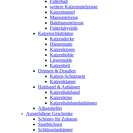
Futterball
weitere Katzenspielzeuge
Katzentunnel
Mausspielzeug
Baldrianspielzeug
Futterlabyrinth
Katzenschlafplätze
Katzendecke
Hängematte
Katzenkissen
Katzenhöhle
Liegemulde
Katzenbett
Drinnen & Draußen
Katzen-Schutznetz
Katzenklappe
Halsband & Anhänger
Katzenhalsband
Katzenleine
Katzenhalsbandanhänger
Alltagshelfer
Ausgefallene Geschenke
Schönes für Zuhause
Sparbüchsen
Schlüsselanhänger