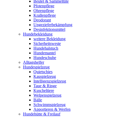
Beutel & Sammeltüte
Pfotenpflege
Ohrenpflege
Krallenpflege
Deodorant
Ungezieferbekämpfung
Desinfektionsmittel
Hundebekleidung
weitere Bekleidung
Sicherheitsweste
Hundehalstuch
Hundemantel
Hundeschuhe
Alltagshelfer
Hundespielzeug
Quietschies
Kauspielzeug
Intelligenzspielzeug
Taue & Ringe
Kuscheltiere
Welpenspielzeug
Bälle
Schwimmspielzeug
Apportieren & Werfen
Hundehütte & Freilauf