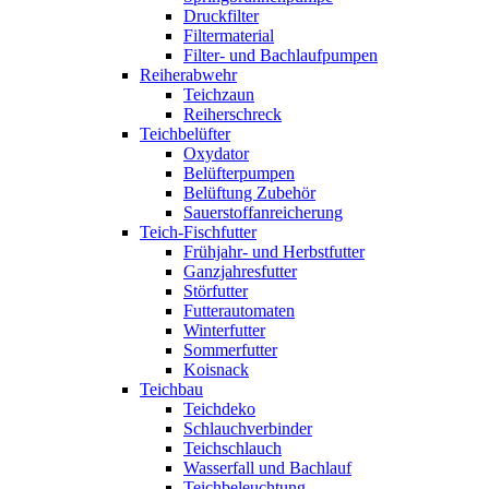
Druckfilter
Filtermaterial
Filter- und Bachlaufpumpen
Reiherabwehr
Teichzaun
Reiherschreck
Teichbelüfter
Oxydator
Belüfterpumpen
Belüftung Zubehör
Sauerstoffanreicherung
Teich-Fischfutter
Frühjahr- und Herbstfutter
Ganzjahresfutter
Störfutter
Futterautomaten
Winterfutter
Sommerfutter
Koisnack
Teichbau
Teichdeko
Schlauchverbinder
Teichschlauch
Wasserfall und Bachlauf
Teichbeleuchtung