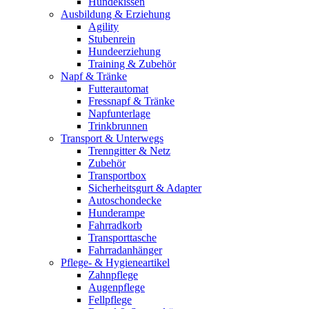
Hundekissen
Ausbildung & Erziehung
Agility
Stubenrein
Hundeerziehung
Training & Zubehör
Napf & Tränke
Futterautomat
Fressnapf & Tränke
Napfunterlage
Trinkbrunnen
Transport & Unterwegs
Trenngitter & Netz
Zubehör
Transportbox
Sicherheitsgurt & Adapter
Autoschondecke
Hunderampe
Fahrradkorb
Transporttasche
Fahrradanhänger
Pflege- & Hygieneartikel
Zahnpflege
Augenpflege
Fellpflege