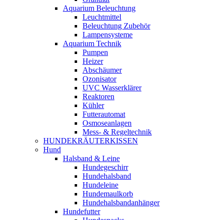
Aquarium Beleuchtung
Leuchtmittel
Beleuchtung Zubehör
Lampensysteme
Aquarium Technik
Pumpen
Heizer
Abschäumer
Ozonisator
UVC Wasserklärer
Reaktoren
Kühler
Futterautomat
Osmoseanlagen
Mess- & Regeltechnik
HUNDEKRÄUTERKISSEN
Hund
Halsband & Leine
Hundegeschirr
Hundehalsband
Hundeleine
Hundemaulkorb
Hundehalsbandanhänger
Hundefutter