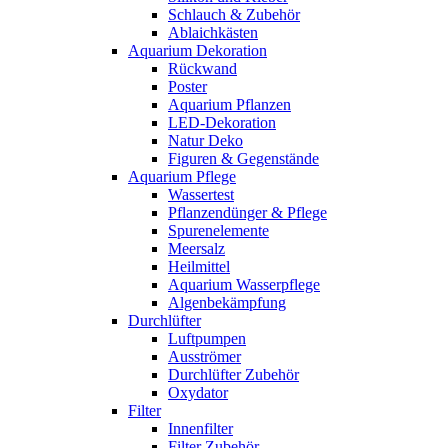
Schlauch & Zubehör
Ablaichkästen
Aquarium Dekoration
Rückwand
Poster
Aquarium Pflanzen
LED-Dekoration
Natur Deko
Figuren & Gegenstände
Aquarium Pflege
Wassertest
Pflanzendünger & Pflege
Spurenelemente
Meersalz
Heilmittel
Aquarium Wasserpflege
Algenbekämpfung
Durchlüfter
Luftpumpen
Ausströmer
Durchlüfter Zubehör
Oxydator
Filter
Innenfilter
Filter Zubehör