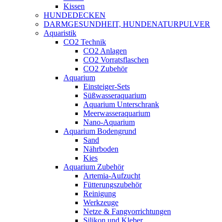
Kissen
HUNDEDECKEN
DARMGESUNDHEIT, HUNDENATURPULVER
Aquaristik
CO2 Technik
CO2 Anlagen
CO2 Vorratsflaschen
CO2 Zubehör
Aquarium
Einsteiger-Sets
Süßwasseraquarium
Aquarium Unterschrank
Meerwasseraquarium
Nano-Aquarium
Aquarium Bodengrund
Sand
Nährboden
Kies
Aquarium Zubehör
Artemia-Aufzucht
Fütterungszubehör
Reinigung
Werkzeuge
Netze & Fangvorrichtungen
Silikon und Kleber