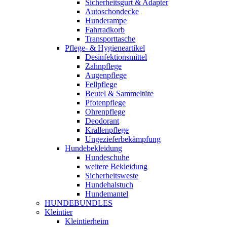
Sicherheitsgurt & Adapter
Autoschondecke
Hunderampe
Fahrradkorb
Transporttasche
Pflege- & Hygieneartikel
Desinfektionsmittel
Zahnpflege
Augenpflege
Fellpflege
Beutel & Sammeltüte
Pfotenpflege
Ohrenpflege
Deodorant
Krallenpflege
Ungezieferbekämpfung
Hundebekleidung
Hundeschuhe
weitere Bekleidung
Sicherheitsweste
Hundehalstuch
Hundemantel
HUNDEBUNDLES
Kleintier
Kleintierheim