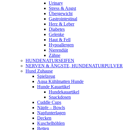
Urinary
Stress & Angst
Übergewicht
Gastrointestinal
Herz & Leber
Diabetes
Gelenke
Haut & Fell
Hypoallergen
Nierendiät
Zähne
HUNDENATURSEIFEN
NERVEN & ÄNGSTE, HUNDENATURPULVER
Hund Zuhause
Spielzeug
Aqua Kühlmatten Hunde
Hunde Kauartikel
Hundekauartikel
Snackdosen
Cuddle Cups
Näpfe – Bowls
Napfunterlagen
Decken
Kuschelhöhlen
Betten