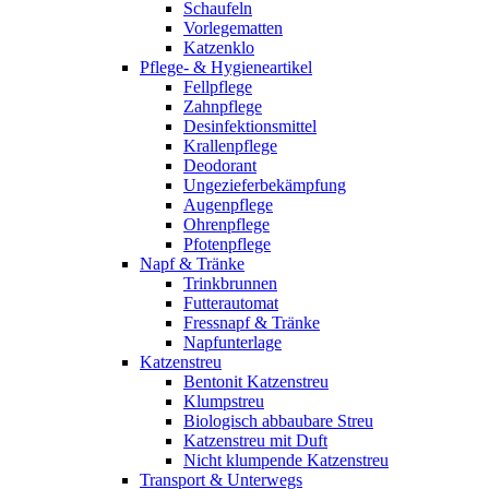
Schaufeln
Vorlegematten
Katzenklo
Pflege- & Hygieneartikel
Fellpflege
Zahnpflege
Desinfektionsmittel
Krallenpflege
Deodorant
Ungezieferbekämpfung
Augenpflege
Ohrenpflege
Pfotenpflege
Napf & Tränke
Trinkbrunnen
Futterautomat
Fressnapf & Tränke
Napfunterlage
Katzenstreu
Bentonit Katzenstreu
Klumpstreu
Biologisch abbaubare Streu
Katzenstreu mit Duft
Nicht klumpende Katzenstreu
Transport & Unterwegs