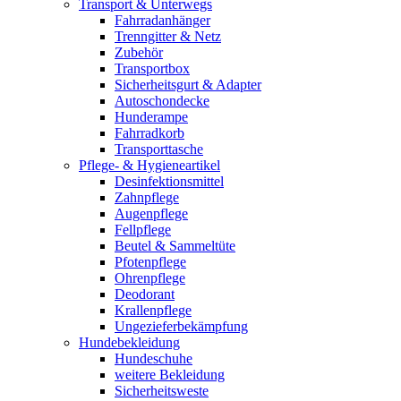
Transport & Unterwegs
Fahrradanhänger
Trenngitter & Netz
Zubehör
Transportbox
Sicherheitsgurt & Adapter
Autoschondecke
Hunderampe
Fahrradkorb
Transporttasche
Pflege- & Hygieneartikel
Desinfektionsmittel
Zahnpflege
Augenpflege
Fellpflege
Beutel & Sammeltüte
Pfotenpflege
Ohrenpflege
Deodorant
Krallenpflege
Ungezieferbekämpfung
Hundebekleidung
Hundeschuhe
weitere Bekleidung
Sicherheitsweste