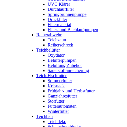
UVC Klärer
Durchlauffilter
Springbrunnenpumpe
Druckfilter
Filtermaterial
Filter- und Bachlaufpumpen
Reiherabwehr
Teichzaun
Reiherschreck
Teichbelüfter
Oxydator
Belüfterpumpen
Belüftung Zubehör
Sauerstoffanreicherung
Teich-Fischfutter
Sommerfutter
Koisnack
Frühjahr- und Herbstfutter
Ganzjahresfutter
Störfutter
Futterautomaten
Winterfutter
Teichbau
Teichdeko
Schlauchverbinder