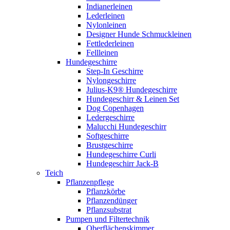
Indianerleinen
Lederleinen
Nylonleinen
Designer Hunde Schmuckleinen
Fettlederleinen
Fellleinen
Hundegeschirre
Step-In Geschirre
Nylongeschirre
Julius-K9® Hundegeschirre
Hundegeschirr & Leinen Set
Dog Copenhagen
Ledergeschirre
Malucchi Hundegeschirr
Softgeschirre
Brustgeschirre
Hundegeschirre Curli
Hundegeschirr Jack-B
Teich
Pflanzenpflege
Pflanzkörbe
Pflanzendünger
Pflanzsubstrat
Pumpen und Filtertechnik
Oberflächenskimmer