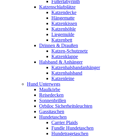
Futterlabyrinth
Katzenschlafplätze
Katzendecke
Hängematte
Katzenkissen
Katzenhöhle
Liegemulde
Katzenbett
Drinnen & Draußen
Katzen-Schutznetz
Katzenklappe
Halsband & Anhänger
Katzenhalsbandanhänger
Katzenhalsband
Katzenleine
Hund Unterwegs
Maulkörbe
Reisedecken
Sonnenbrillen
Orbiloc Sicherheitsleuchten
Gassitaschen
Hundetaschen
Carrier Plaids
Fundle Hundetaschen
Hundetragetaschen