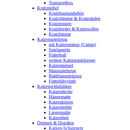
Transportbox
Kratzmöbel
Kratzbaumzubehör
Kratzstämme & Kratzsäulen
Kratztonnen
Kratzbretter & Kratzwellen
Kratzbäume
Katzenspielzeug
mit Katzenminze (Catnip)
Spielangeln
Futterball
weitere Katzenspielzeuge
Katzentunnel
Mausspielzeug
Baldrianspielzeug
Futterlabyrinth
Katzenschlafplätze
Katzendecke
Hängematte
Katzenkissen
Katzenhöhle
Liegemulde
Katzenbett
Drinnen & Draußen
Katzen-Schutznetz