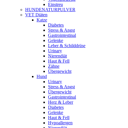
Einstreu
HUNDENATURPULVER
VET Diäten
Katze
Diabetes
Stress & Angst
Gastrointestinal
Gelenke
Leber & Schilddrüse
Urinary
Nierendiät
Haut & Fell
Zähne
Übergewicht
Hund
Urinary
Stress & Angst
Übergewicht
Gastrointestinal
Herz & Leber
Diabetes
Gelenke
Haut & Fell
Hypoallergen
Nierendiät