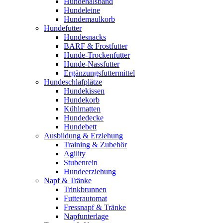
Hundehalsband
Hundeleine
Hundemaulkorb
Hundefutter
Hundesnacks
BARF & Frostfutter
Hunde-Trockenfutter
Hunde-Nassfutter
Ergänzungsfuttermittel
Hundeschlafplätze
Hundekissen
Hundekorb
Kühlmatten
Hundedecke
Hundebett
Ausbildung & Erziehung
Training & Zubehör
Agility
Stubenrein
Hundeerziehung
Napf & Tränke
Trinkbrunnen
Futterautomat
Fressnapf & Tränke
Napfunterlage