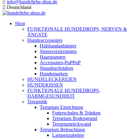
info@hundeliebe-shop.de
Deutschland
Shop
FUNKTIONALE HUNDEDROPS, NERVEN &
ÄNGSTE
Hundeaccessoires
Halsbandanhänger
Strassverzierungen
Haarspangen
Accessoires-PuPPuP
Strassbuchstaben
Hundemarken
HUNDELECKEREIEN
HUNDEKISSEN
FUNKTIONALE HUNDEDROPS,
DARMGESUNDHEIT
Terraristik
Terrarium Einrichtung
Futterschalen & Tränken
Terrarium Bodengrund
Terrariumrückwand
Terrarium Beleuchtung
Lampenzubehör