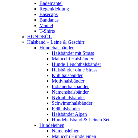
Bademäntel
Regenkleidung
Basecaps
Bandanas
Mäntel
T-Shirts
HUNDEÖL
Halsband – Leine & Geschirr
Hundehalsbänder
Halsbänder mit Strass
Malucchi Halsbänder
Hunde-Leuchthalsbänder
Halsbänder ohne Strass
Kühlhalsbänder
Motivhalsbänder
Indianerhalsbänder
Namenshalsbänder
Nylonhalsbänder
Schwimmhalsbänder
Fellhalsbänder
Halsbänder Alpen
Hundehalsband & Leinen Set
Hundeleinen
Namensleinen
Malucchi Hundeleinen