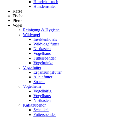
Hundehalstuch
Hundemantel
Katze
Fische
Pferde
Vogel
Reinigung & Hygiene
Wildvogel
Insektenhotels
Wildvogelfutter
Nistkasten
Vogelhaus
Futterspender
Vogeltränke
Vogelfutter
Ergänzungsfutter
Alleinfutter
Snacks
Vogelheim
Vogelkäfig
Vogelhaus
Nistkasten
Käfigzubehör
Schaukel
Futterspender