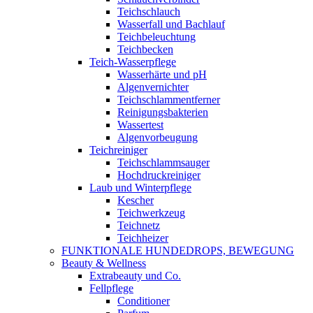
Teichschlauch
Wasserfall und Bachlauf
Teichbeleuchtung
Teichbecken
Teich-Wasserpflege
Wasserhärte und pH
Algenvernichter
Teichschlammentferner
Reinigungsbakterien
Wassertest
Algenvorbeugung
Teichreiniger
Teichschlammsauger
Hochdruckreiniger
Laub und Winterpflege
Kescher
Teichwerkzeug
Teichnetz
Teichheizer
FUNKTIONALE HUNDEDROPS, BEWEGUNG
Beauty & Wellness
Extrabeauty und Co.
Fellpflege
Conditioner