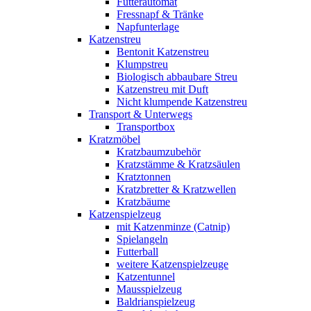
Futterautomat
Fressnapf & Tränke
Napfunterlage
Katzenstreu
Bentonit Katzenstreu
Klumpstreu
Biologisch abbaubare Streu
Katzenstreu mit Duft
Nicht klumpende Katzenstreu
Transport & Unterwegs
Transportbox
Kratzmöbel
Kratzbaumzubehör
Kratzstämme & Kratzsäulen
Kratztonnen
Kratzbretter & Kratzwellen
Kratzbäume
Katzenspielzeug
mit Katzenminze (Catnip)
Spielangeln
Futterball
weitere Katzenspielzeuge
Katzentunnel
Mausspielzeug
Baldrianspielzeug