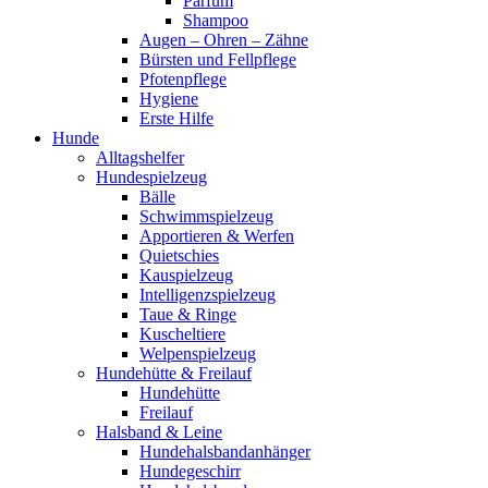
Parfum
Shampoo
Augen – Ohren – Zähne
Bürsten und Fellpflege
Pfotenpflege
Hygiene
Erste Hilfe
Hunde
Alltagshelfer
Hundespielzeug
Bälle
Schwimmspielzeug
Apportieren & Werfen
Quietschies
Kauspielzeug
Intelligenzspielzeug
Taue & Ringe
Kuscheltiere
Welpenspielzeug
Hundehütte & Freilauf
Hundehütte
Freilauf
Halsband & Leine
Hundehalsbandanhänger
Hundegeschirr