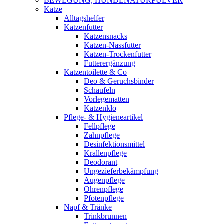
BEWEGUNG, HUNDENATURPULVER
Katze
Alltagshelfer
Katzenfutter
Katzensnacks
Katzen-Nassfutter
Katzen-Trockenfutter
Futterergänzung
Katzentoilette & Co
Deo & Geruchsbinder
Schaufeln
Vorlegematten
Katzenklo
Pflege- & Hygieneartikel
Fellpflege
Zahnpflege
Desinfektionsmittel
Krallenpflege
Deodorant
Ungezieferbekämpfung
Augenpflege
Ohrenpflege
Pfotenpflege
Napf & Tränke
Trinkbrunnen