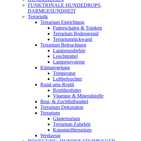
FUNKTIONALE HUNDEDROPS,
DARMGESUNDHEIT
Terraristik
Terrarium Einrichtung
Futterschalen & Tränken
Terrarium Bodengrund
Terrariumrückwand
Terrarium Beleuchtung
Lampenzubehör
Leuchtmittel
Lampensysteme
Klimaregelung
Temperatur
Luftbefeuchter
Rund ums Reptil
Reptilienfutter
Vitamine & Mineralstoffe
Brut- & Zuchthilfsmittel
Terrarium Dekoration
Terrarium
Glasterrarium
Terrarium Zubehör
Kunststoffterrarium
Werkzeug