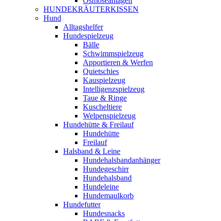
Osmoseanlagen
HUNDEKRÄUTERKISSEN
Hund
Alltagshelfer
Hundespielzeug
Bälle
Schwimmspielzeug
Apportieren & Werfen
Quietschies
Kauspielzeug
Intelligenzspielzeug
Taue & Ringe
Kuscheltiere
Welpenspielzeug
Hundehütte & Freilauf
Hundehütte
Freilauf
Halsband & Leine
Hundehalsbandanhänger
Hundegeschirr
Hundehalsband
Hundeleine
Hundemaulkorb
Hundefutter
Hundesnacks