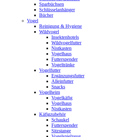
Sparbüchsen
Schlüsselanhänger
Bücher
Vogel
Reinigung & Hygiene
Wildvogel
Insektenhotels
Wildvogelfutter
Nistkasten
Vogelhaus
Futterspender
Vogeltränke
Vogelfutter
Ergänzungsfutter
Alleinfutter
Snacks
Vogelheim
Vogelkäfig
Vogelhaus
Nistkasten
Käfigzubehör
Schaukel
Futterspender
Sitzstange
Vogelspielzeug