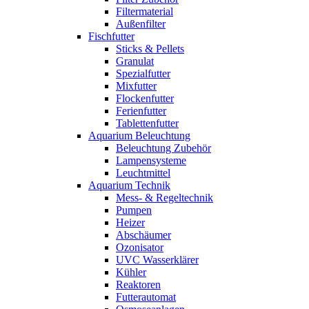
Filtermaterial
Außenfilter
Fischfutter
Sticks & Pellets
Granulat
Spezialfutter
Mixfutter
Flockenfutter
Ferienfutter
Tablettenfutter
Aquarium Beleuchtung
Beleuchtung Zubehör
Lampensysteme
Leuchtmittel
Aquarium Technik
Mess- & Regeltechnik
Pumpen
Heizer
Abschäumer
Ozonisator
UVC Wasserklärer
Kühler
Reaktoren
Futterautomat