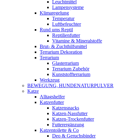
Leuchtmittel
Lampensysteme
Klimaregelung
Temperatur
Luftbefeuchter
Rund ums Reptil
Reptilienfutter
Vitamine & Mineralstoffe
Brut- & Zuchthilfsmittel
Terrarium Dekoration
Terrarium
Glasterrarium
Terrarium Zubehör
Kunststoffterrarium
Werkzeug
BEWEGUNG, HUNDENATURPULVER
Katze
Alltagshelfer
Katzenfutter
Katzensnacks
Katzen-Nassfutter
Katzen-Trockenfutter
Futterergänzung
Katzentoilette & Co
Deo & Geruchsbinder