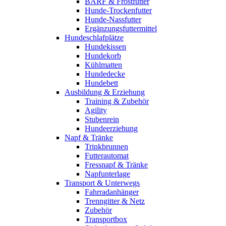
BARF & Frostfutter
Hunde-Trockenfutter
Hunde-Nassfutter
Ergänzungsfuttermittel
Hundeschlafplätze
Hundekissen
Hundekorb
Kühlmatten
Hundedecke
Hundebett
Ausbildung & Erziehung
Training & Zubehör
Agility
Stubenrein
Hundeerziehung
Napf & Tränke
Trinkbrunnen
Futterautomat
Fressnapf & Tränke
Napfunterlage
Transport & Unterwegs
Fahrradanhänger
Trenngitter & Netz
Zubehör
Transportbox