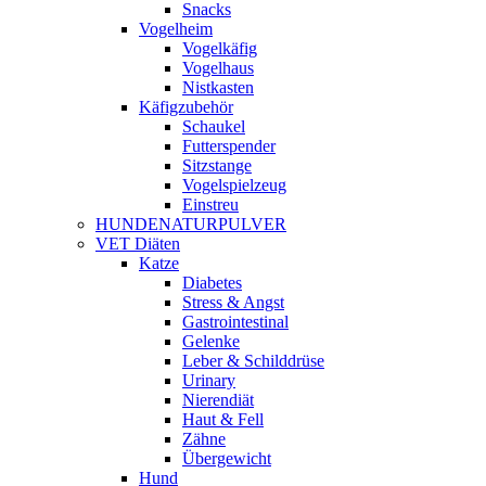
Snacks
Vogelheim
Vogelkäfig
Vogelhaus
Nistkasten
Käfigzubehör
Schaukel
Futterspender
Sitzstange
Vogelspielzeug
Einstreu
HUNDENATURPULVER
VET Diäten
Katze
Diabetes
Stress & Angst
Gastrointestinal
Gelenke
Leber & Schilddrüse
Urinary
Nierendiät
Haut & Fell
Zähne
Übergewicht
Hund