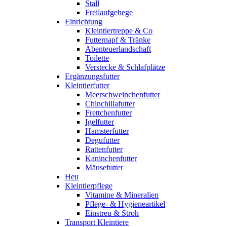
Stall
Freilaufgehege
Einrichtung
Kleintiertreppe & Co
Futternapf & Tränke
Abenteuerlandschaft
Toilette
Verstecke & Schlafplätze
Ergänzungsfutter
Kleintierfutter
Meerschweinchenfutter
Chinchillafutter
Frettchenfutter
Igelfutter
Hamsterfutter
Degufutter
Rattenfutter
Kaninchenfutter
Mäusefutter
Heu
Kleintierpflege
Vitamine & Mineralien
Pflege- & Hygieneartikel
Einstreu & Stroh
Transport Kleintiere