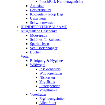
PoochPack Hundetragetücher
Autositze
Leckerlibeutel
Kotbeutel – Poop Bag
Unterwegs
Schwimmwesten
HUNDEPFOTENBALSAME
Ausgefallene Geschenke
Mousepads
Schönes für Zuhause
Sparbüchsen
Schlüsselanhänger
Bücher
Vogel
Reinigung & Hygiene
Wildvogel
Insektenhotels
Wildvogelfutter
Nistkasten
Vogelhaus
Futterspender
Vogeltränke
Vogelfutter
Ergänzungsfutter
Alleinfutter