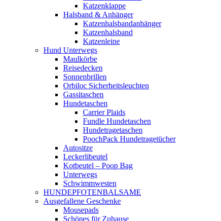
Katzenklappe
Halsband & Anhänger
Katzenhalsbandanhänger
Katzenhalsband
Katzenleine
Hund Unterwegs
Maulkörbe
Reisedecken
Sonnenbrillen
Orbiloc Sicherheitsleuchten
Gassitaschen
Hundetaschen
Carrier Plaids
Fundle Hundetaschen
Hundetragetaschen
PoochPack Hundetragetücher
Autositze
Leckerlibeutel
Kotbeutel – Poop Bag
Unterwegs
Schwimmwesten
HUNDEPFOTENBALSAME
Ausgefallene Geschenke
Mousepads
Schönes für Zuhause