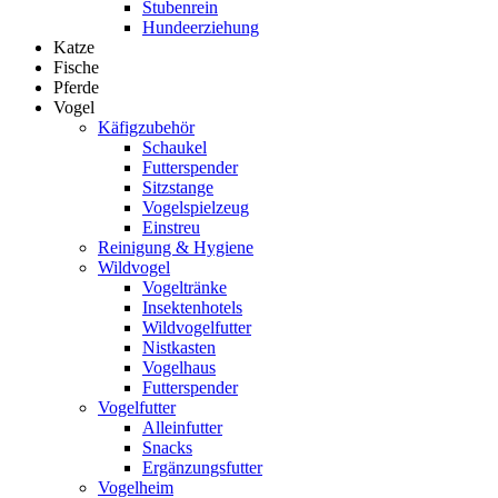
Stubenrein
Hundeerziehung
Katze
Fische
Pferde
Vogel
Käfigzubehör
Schaukel
Futterspender
Sitzstange
Vogelspielzeug
Einstreu
Reinigung & Hygiene
Wildvogel
Vogeltränke
Insektenhotels
Wildvogelfutter
Nistkasten
Vogelhaus
Futterspender
Vogelfutter
Alleinfutter
Snacks
Ergänzungsfutter
Vogelheim