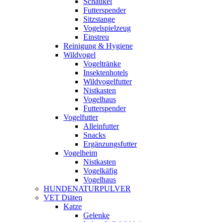
Schaukel
Futterspender
Sitzstange
Vogelspielzeug
Einstreu
Reinigung & Hygiene
Wildvogel
Vogeltränke
Insektenhotels
Wildvogelfutter
Nistkasten
Vogelhaus
Futterspender
Vogelfutter
Alleinfutter
Snacks
Ergänzungsfutter
Vogelheim
Nistkasten
Vogelkäfig
Vogelhaus
HUNDENATURPULVER
VET Diäten
Katze
Gelenke