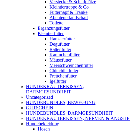
Verstecke & Schlafplätze
Kleintiertreppe & Co
Futternapf & Tränke
Abenteuerlandschaft
Toilette
Ergänzungsfutter
Kleintierfutter
Hamsterfutter
Degufutter
Rattenfutter
Kaninchenfutter
Mäusefutter
Meerschweinchenfutter
Chinchillafutter
Frettchenfutter
Igelfutter
HUNDEKRÄUTERKISSEN,
DARMGESUNDHEIT
Uncategorized
HUNDEBUNDLES, BEWEGUNG
GUTSCHEIN
HUNDEBUNDLES, DARMGESUNDHEIT
HUNDEKRÄUTERKISSEN, NERVEN & ÄNGSTE
Hundebekleidung
Hosen