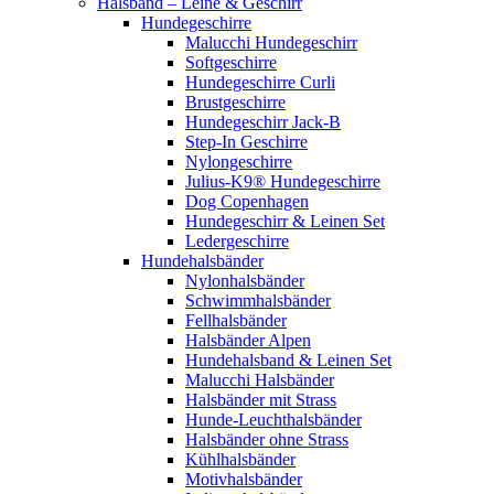
Halsband – Leine & Geschirr
Hundegeschirre
Malucchi Hundegeschirr
Softgeschirre
Hundegeschirre Curli
Brustgeschirre
Hundegeschirr Jack-B
Step-In Geschirre
Nylongeschirre
Julius-K9® Hundegeschirre
Dog Copenhagen
Hundegeschirr & Leinen Set
Ledergeschirre
Hundehalsbänder
Nylonhalsbänder
Schwimmhalsbänder
Fellhalsbänder
Halsbänder Alpen
Hundehalsband & Leinen Set
Malucchi Halsbänder
Halsbänder mit Strass
Hunde-Leuchthalsbänder
Halsbänder ohne Strass
Kühlhalsbänder
Motivhalsbänder