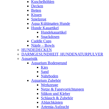
Kuschelhöhlen
Decken
Betten
Kissen
Spielzeug
Aqua Kühlmatten Hunde
Hunde Kauartikel
Hundekauartikel
Snackdosen
Cuddle Cups
Näpfe – Bowls
HUNDEDECKEN
DARMGESUNDHEIT, HUNDENATURPULVER
Aquaristik
Aquarium Bodengrund
Kies
Sand
Nährboden
Aquarium Zubehör
Werkzeuge
Netze & Fangvorrichtungen
Silikon und Kleber
Schlauch & Zubehör
Ablaichkästen
Artemia-Aufzucht