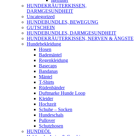
Igelfutter
HUNDEKRÄUTERKISSEN,
DARMGESUNDHEIT
Uncategorized
HUNDEBUNDLES, BEWEGUNG
GUTSCHEIN
HUNDEBUNDLES, DARMGESUNDHEIT
HUNDEKRÄUTERKISSEN, NERVEN & ÄNGSTE
Hundebekleidung
Hosen
Bademäntel
Regenkleidung
Basecaps
Bandanas
Mäntel
T-Shirts
Rüdenbänder
Duftmarke Hunde Loop
Kleider
Hochzeit
Schuhe – Socken
Hundeschals
Pullover
Schutzhosen
HUNDEÖL