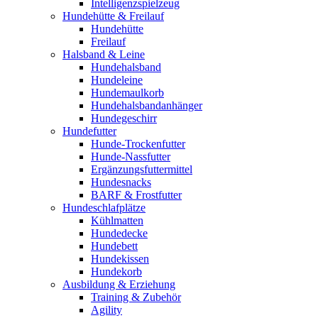
Intelligenzspielzeug
Hundehütte & Freilauf
Hundehütte
Freilauf
Halsband & Leine
Hundehalsband
Hundeleine
Hundemaulkorb
Hundehalsbandanhänger
Hundegeschirr
Hundefutter
Hunde-Trockenfutter
Hunde-Nassfutter
Ergänzungsfuttermittel
Hundesnacks
BARF & Frostfutter
Hundeschlafplätze
Kühlmatten
Hundedecke
Hundebett
Hundekissen
Hundekorb
Ausbildung & Erziehung
Training & Zubehör
Agility