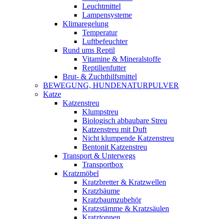
Leuchtmittel
Lampensysteme
Klimaregelung
Temperatur
Luftbefeuchter
Rund ums Reptil
Vitamine & Mineralstoffe
Reptilienfutter
Brut- & Zuchthilfsmittel
BEWEGUNG, HUNDENATURPULVER
Katze
Katzenstreu
Klumpstreu
Biologisch abbaubare Streu
Katzenstreu mit Duft
Nicht klumpende Katzenstreu
Bentonit Katzenstreu
Transport & Unterwegs
Transportbox
Kratzmöbel
Kratzbretter & Kratzwellen
Kratzbäume
Kratzbaumzubehör
Kratzstämme & Kratzsäulen
Kratztonnen