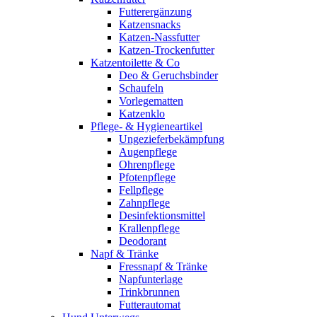
Futterergänzung
Katzensnacks
Katzen-Nassfutter
Katzen-Trockenfutter
Katzentoilette & Co
Deo & Geruchsbinder
Schaufeln
Vorlegematten
Katzenklo
Pflege- & Hygieneartikel
Ungezieferbekämpfung
Augenpflege
Ohrenpflege
Pfotenpflege
Fellpflege
Zahnpflege
Desinfektionsmittel
Krallenpflege
Deodorant
Napf & Tränke
Fressnapf & Tränke
Napfunterlage
Trinkbrunnen
Futterautomat