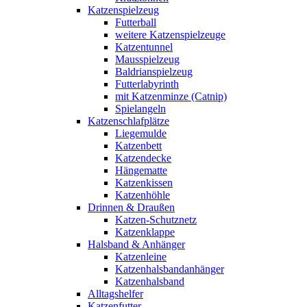
Katzenspielzeug
Futterball
weitere Katzenspielzeuge
Katzentunnel
Mausspielzeug
Baldrianspielzeug
Futterlabyrinth
mit Katzenminze (Catnip)
Spielangeln
Katzenschlafplätze
Liegemulde
Katzenbett
Katzendecke
Hängematte
Katzenkissen
Katzenhöhle
Drinnen & Draußen
Katzen-Schutznetz
Katzenklappe
Halsband & Anhänger
Katzenleine
Katzenhalsbandanhänger
Katzenhalsband
Alltagshelfer
Katzenfutter