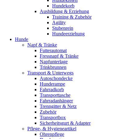
Hundekissen
Hundekorb
Ausbildung & Erziehung
Training & Zubehör
Agility
Stubenrein
Hundeerziehung
Hunde
Napf & Tränke
Futterautomat
Fressnapf & Tränke
Napfunterlage
Trinkbrunnen
Transport & Unterwegs
Autoschondecke
Hunderampe
Fahrradkorb
Transporttasche
Fahrradanhänger
Trenngitter & Netz
Zubehör
Transportbox
Sicherheitsgurt & Adapter
Pflege- & Hygieneartikel
Ohrenpflege