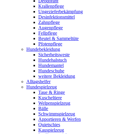
Deodorant
Krallenpflege
Ungezieferbekämpfung
Desinfektionsmittel
Zahnpflege
Augenpflege
Fellpflege
Beutel & Sammeltüte
Pfotenpflege
Hundebekleidung
Sicherheitsweste
Hundehalstuch
Hundemantel
Hundeschuhe
weitere Bekleidung
Alltagshelfer
Hundespielzeug
Taue & Ringe
Kuscheltiere
Welpenspielzeug
Bälle
Schwimmspielzeug
Apportieren & Werfen
Quietschies
Kauspielzeug