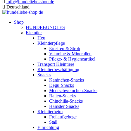
info@hundeliebe-shop.de
Deutschland
Shop
HUNDEBUNDLES
Kleintier
Heu
Kleintierpflege
Einstreu & Stroh
Vitamine & Mineralien
Pflege- & Hygieneartikel
Transport Kleintiere
Kleintierbeschäftigung
Snacks
Kaninchen-Snacks
Degu-Snacks
Meerschweinchen-Snacks
Ratten-Snacks
Chinchilla-Snacks
Hamster-Snacks
Kleintierheim
Freilaufgehege
Stall
Einrichtung