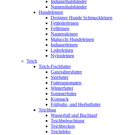
Indianerhalsbänder
Namenshalsbänder
Hundeleinen
Designer Hunde Schmuckleinen
Fettlederleinen
Fellleinen
Namensleinen
Malucchi Hundeleinen
Indianerleinen
Lederleinen
Nylonleinen
Teich
Teich-Fischfutter
Ganzjahresfutter
Störfutter
Futterautomaten
Winterfutter
Sommerfutter
Koisnack
Frühjahr- und Herbstfutter
Teichbau
Wasserfall und Bachlauf
Teichbeleuchtung
Teichbecken
Teichdeko