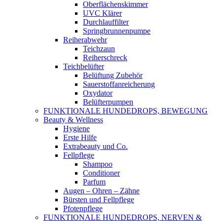
Oberflächenskimmer
UVC Klärer
Durchlauffilter
Springbrunnenpumpe
Reiherabwehr
Teichzaun
Reiherschreck
Teichbelüfter
Belüftung Zubehör
Sauerstoffanreicherung
Oxydator
Belüfterpumpen
FUNKTIONALE HUNDEDROPS, BEWEGUNG
Beauty & Wellness
Hygiene
Erste Hilfe
Extrabeauty und Co.
Fellpflege
Shampoo
Conditioner
Parfum
Augen – Ohren – Zähne
Bürsten und Fellpflege
Pfotenpflege
FUNKTIONALE HUNDEDROPS, NERVEN &