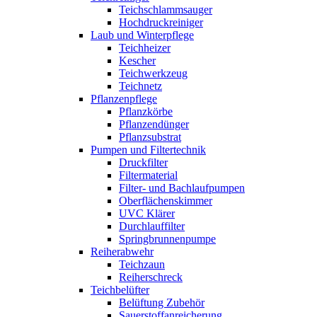
Teichschlammsauger
Hochdruckreiniger
Laub und Winterpflege
Teichheizer
Kescher
Teichwerkzeug
Teichnetz
Pflanzenpflege
Pflanzkörbe
Pflanzendünger
Pflanzsubstrat
Pumpen und Filtertechnik
Druckfilter
Filtermaterial
Filter- und Bachlaufpumpen
Oberflächenskimmer
UVC Klärer
Durchlauffilter
Springbrunnenpumpe
Reiherabwehr
Teichzaun
Reiherschreck
Teichbelüfter
Belüftung Zubehör
Sauerstoffanreicherung