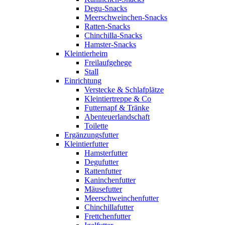
Degu-Snacks
Meerschweinchen-Snacks
Ratten-Snacks
Chinchilla-Snacks
Hamster-Snacks
Kleintierheim
Freilaufgehege
Stall
Einrichtung
Verstecke & Schlafplätze
Kleintiertreppe & Co
Futternapf & Tränke
Abenteuerlandschaft
Toilette
Ergänzungsfutter
Kleintierfutter
Hamsterfutter
Degufutter
Rattenfutter
Kaninchenfutter
Mäusefutter
Meerschweinchenfutter
Chinchillafutter
Frettchenfutter