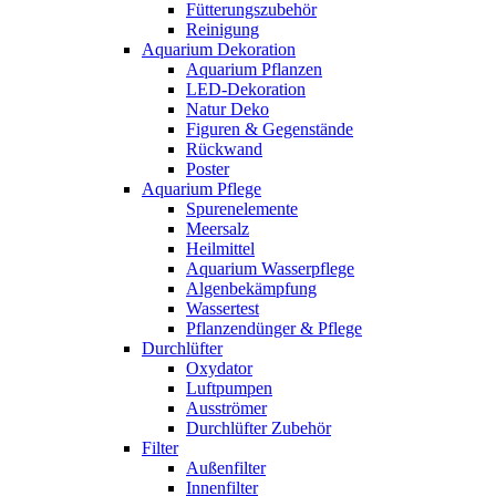
Fütterungszubehör
Reinigung
Aquarium Dekoration
Aquarium Pflanzen
LED-Dekoration
Natur Deko
Figuren & Gegenstände
Rückwand
Poster
Aquarium Pflege
Spurenelemente
Meersalz
Heilmittel
Aquarium Wasserpflege
Algenbekämpfung
Wassertest
Pflanzendünger & Pflege
Durchlüfter
Oxydator
Luftpumpen
Ausströmer
Durchlüfter Zubehör
Filter
Außenfilter
Innenfilter