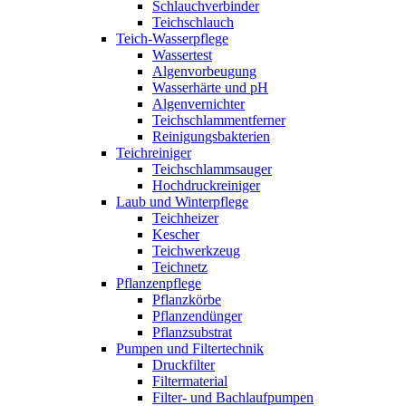
Schlauchverbinder
Teichschlauch
Teich-Wasserpflege
Wassertest
Algenvorbeugung
Wasserhärte und pH
Algenvernichter
Teichschlammentferner
Reinigungsbakterien
Teichreiniger
Teichschlammsauger
Hochdruckreiniger
Laub und Winterpflege
Teichheizer
Kescher
Teichwerkzeug
Teichnetz
Pflanzenpflege
Pflanzkörbe
Pflanzendünger
Pflanzsubstrat
Pumpen und Filtertechnik
Druckfilter
Filtermaterial
Filter- und Bachlaufpumpen