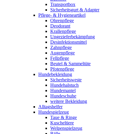
Transportbox
Sicherheitsgurt & Adapter
Pflege- & Hygieneartikel
Ohrenpflege
Deodorant
Krallenpflege
Ungezieferbekämpfung
Desinfektionsmittel
Zahnpflege
Augenpflege
Fellpflege
Beutel & Sammeltüte
Pfotenpflege
Hundebekleidung
Sicherheitsweste
Hundehalstuch
Hundemantel
Hundeschuhe
weitere Bekleidung
Alltagshelfer
Hundespielzeug
Taue & Ringe
Kuscheltiere
Welpenspielzeug
Bälle