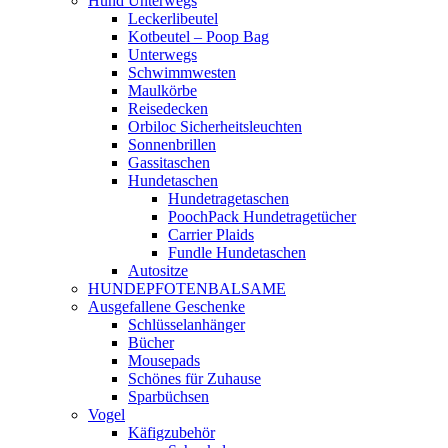
Hund Unterwegs
Leckerlibeutel
Kotbeutel – Poop Bag
Unterwegs
Schwimmwesten
Maulkörbe
Reisedecken
Orbiloc Sicherheitsleuchten
Sonnenbrillen
Gassitaschen
Hundetaschen
Hundetragetaschen
PoochPack Hundetragetücher
Carrier Plaids
Fundle Hundetaschen
Autositze
HUNDEPFOTENBALSAME
Ausgefallene Geschenke
Schlüsselanhänger
Bücher
Mousepads
Schönes für Zuhause
Sparbüchsen
Vogel
Käfigzubehör