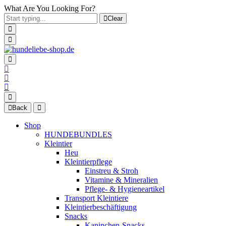
What Are You Looking For?
Clear
Back
Shop
HUNDEBUNDLES
Kleintier
Heu
Kleintierpflege
Einstreu & Stroh
Vitamine & Mineralien
Pflege- & Hygieneartikel
Transport Kleintiere
Kleintierbeschäftigung
Snacks
Kaninchen-Snacks