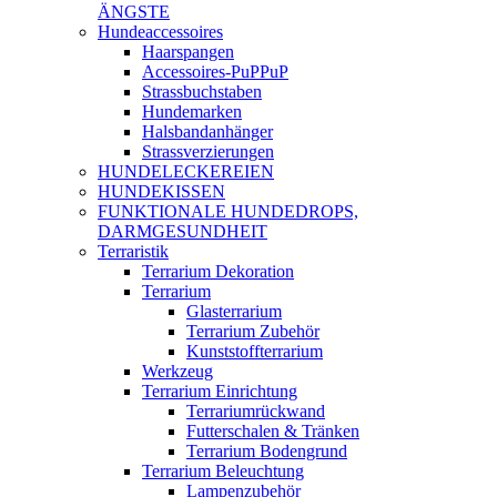
ÄNGSTE
Hundeaccessoires
Haarspangen
Accessoires-PuPPuP
Strassbuchstaben
Hundemarken
Halsbandanhänger
Strassverzierungen
HUNDELECKEREIEN
HUNDEKISSEN
FUNKTIONALE HUNDEDROPS,
DARMGESUNDHEIT
Terraristik
Terrarium Dekoration
Terrarium
Glasterrarium
Terrarium Zubehör
Kunststoffterrarium
Werkzeug
Terrarium Einrichtung
Terrariumrückwand
Futterschalen & Tränken
Terrarium Bodengrund
Terrarium Beleuchtung
Lampenzubehör