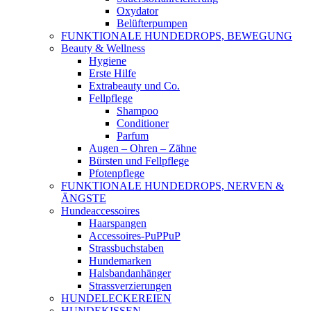
Oxydator
Belüfterpumpen
FUNKTIONALE HUNDEDROPS, BEWEGUNG
Beauty & Wellness
Hygiene
Erste Hilfe
Extrabeauty und Co.
Fellpflege
Shampoo
Conditioner
Parfum
Augen – Ohren – Zähne
Bürsten und Fellpflege
Pfotenpflege
FUNKTIONALE HUNDEDROPS, NERVEN &
ÄNGSTE
Hundeaccessoires
Haarspangen
Accessoires-PuPPuP
Strassbuchstaben
Hundemarken
Halsbandanhänger
Strassverzierungen
HUNDELECKEREIEN
HUNDEKISSEN