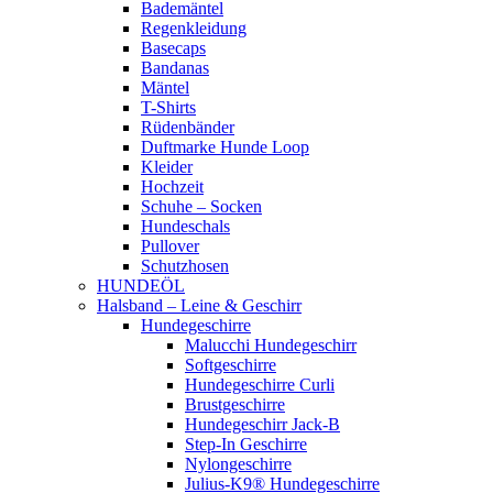
Bademäntel
Regenkleidung
Basecaps
Bandanas
Mäntel
T-Shirts
Rüdenbänder
Duftmarke Hunde Loop
Kleider
Hochzeit
Schuhe – Socken
Hundeschals
Pullover
Schutzhosen
HUNDEÖL
Halsband – Leine & Geschirr
Hundegeschirre
Malucchi Hundegeschirr
Softgeschirre
Hundegeschirre Curli
Brustgeschirre
Hundegeschirr Jack-B
Step-In Geschirre
Nylongeschirre
Julius-K9® Hundegeschirre