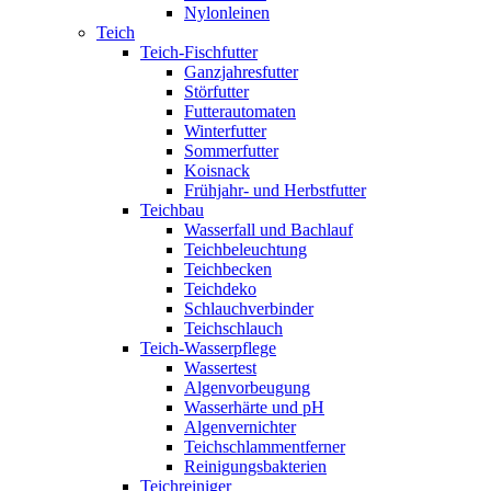
Nylonleinen
Teich
Teich-Fischfutter
Ganzjahresfutter
Störfutter
Futterautomaten
Winterfutter
Sommerfutter
Koisnack
Frühjahr- und Herbstfutter
Teichbau
Wasserfall und Bachlauf
Teichbeleuchtung
Teichbecken
Teichdeko
Schlauchverbinder
Teichschlauch
Teich-Wasserpflege
Wassertest
Algenvorbeugung
Wasserhärte und pH
Algenvernichter
Teichschlammentferner
Reinigungsbakterien
Teichreiniger