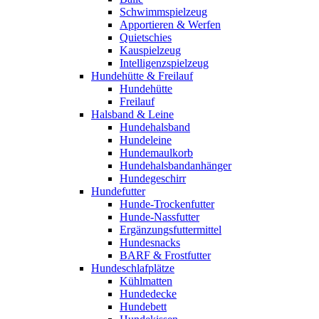
Schwimmspielzeug
Apportieren & Werfen
Quietschies
Kauspielzeug
Intelligenzspielzeug
Hundehütte & Freilauf
Hundehütte
Freilauf
Halsband & Leine
Hundehalsband
Hundeleine
Hundemaulkorb
Hundehalsbandanhänger
Hundegeschirr
Hundefutter
Hunde-Trockenfutter
Hunde-Nassfutter
Ergänzungsfuttermittel
Hundesnacks
BARF & Frostfutter
Hundeschlafplätze
Kühlmatten
Hundedecke
Hundebett