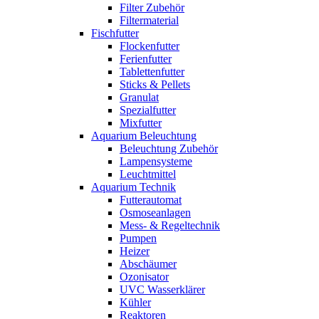
Filter Zubehör
Filtermaterial
Fischfutter
Flockenfutter
Ferienfutter
Tablettenfutter
Sticks & Pellets
Granulat
Spezialfutter
Mixfutter
Aquarium Beleuchtung
Beleuchtung Zubehör
Lampensysteme
Leuchtmittel
Aquarium Technik
Futterautomat
Osmoseanlagen
Mess- & Regeltechnik
Pumpen
Heizer
Abschäumer
Ozonisator
UVC Wasserklärer
Kühler
Reaktoren