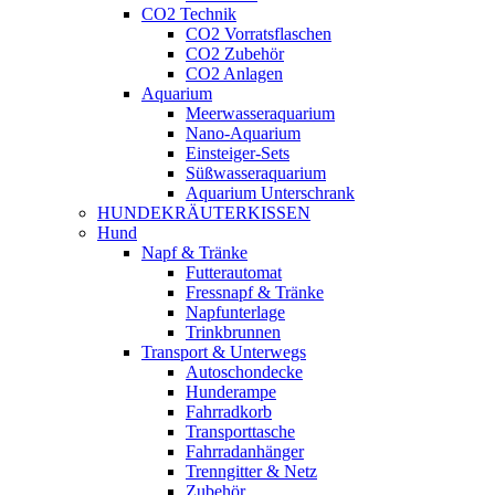
CO2 Technik
CO2 Vorratsflaschen
CO2 Zubehör
CO2 Anlagen
Aquarium
Meerwasseraquarium
Nano-Aquarium
Einsteiger-Sets
Süßwasseraquarium
Aquarium Unterschrank
HUNDEKRÄUTERKISSEN
Hund
Napf & Tränke
Futterautomat
Fressnapf & Tränke
Napfunterlage
Trinkbrunnen
Transport & Unterwegs
Autoschondecke
Hunderampe
Fahrradkorb
Transporttasche
Fahrradanhänger
Trenngitter & Netz
Zubehör