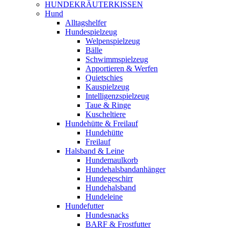
HUNDEKRÄUTERKISSEN
Hund
Alltagshelfer
Hundespielzeug
Welpenspielzeug
Bälle
Schwimmspielzeug
Apportieren & Werfen
Quietschies
Kauspielzeug
Intelligenzspielzeug
Taue & Ringe
Kuscheltiere
Hundehütte & Freilauf
Hundehütte
Freilauf
Halsband & Leine
Hundemaulkorb
Hundehalsbandanhänger
Hundegeschirr
Hundehalsband
Hundeleine
Hundefutter
Hundesnacks
BARF & Frostfutter