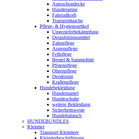
Autoschondecke
Hunderampe
Fahrradkorb
Transporttasche
Pflege- & Hygieneartikel
Ungezieferbekämpfung
Desinfektionsmittel
Zahnpflege
Augenpflege
Fellpflege
Beutel & Sammeltüte
Pfotenpflege
Ohrenpflege
Deodorant
Krallenpflege
Hundebekleidung
Hundemantel
Hundeschuhe
weitere Bekleidung
Sicherheitsweste
Hundehalstuch
HUNDEBUNDLES
Kleintier
Transport Kleintiere
Kleintierbeschäftigung