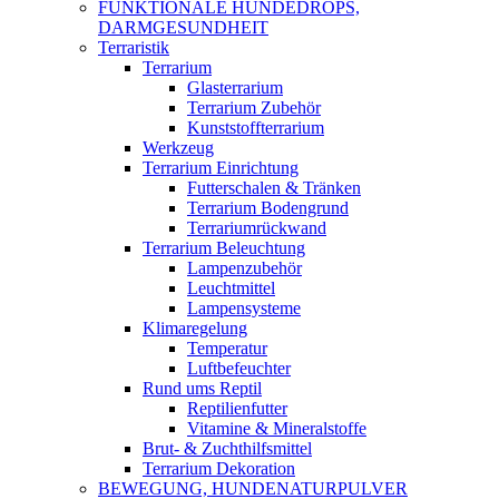
FUNKTIONALE HUNDEDROPS,
DARMGESUNDHEIT
Terraristik
Terrarium
Glasterrarium
Terrarium Zubehör
Kunststoffterrarium
Werkzeug
Terrarium Einrichtung
Futterschalen & Tränken
Terrarium Bodengrund
Terrariumrückwand
Terrarium Beleuchtung
Lampenzubehör
Leuchtmittel
Lampensysteme
Klimaregelung
Temperatur
Luftbefeuchter
Rund ums Reptil
Reptilienfutter
Vitamine & Mineralstoffe
Brut- & Zuchthilfsmittel
Terrarium Dekoration
BEWEGUNG, HUNDENATURPULVER