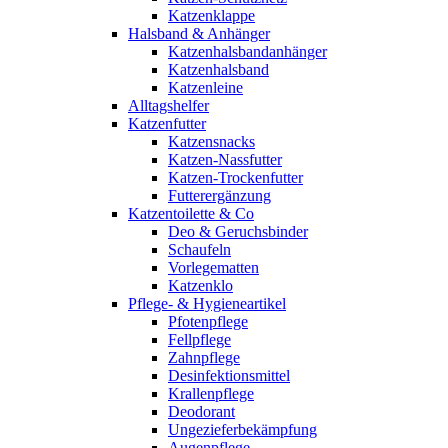
Katzenklappe
Halsband & Anhänger
Katzenhalsbandanhänger
Katzenhalsband
Katzenleine
Alltagshelfer
Katzenfutter
Katzensnacks
Katzen-Nassfutter
Katzen-Trockenfutter
Futterergänzung
Katzentoilette & Co
Deo & Geruchsbinder
Schaufeln
Vorlegematten
Katzenklo
Pflege- & Hygieneartikel
Pfotenpflege
Fellpflege
Zahnpflege
Desinfektionsmittel
Krallenpflege
Deodorant
Ungezieferbekämpfung
Augenpflege