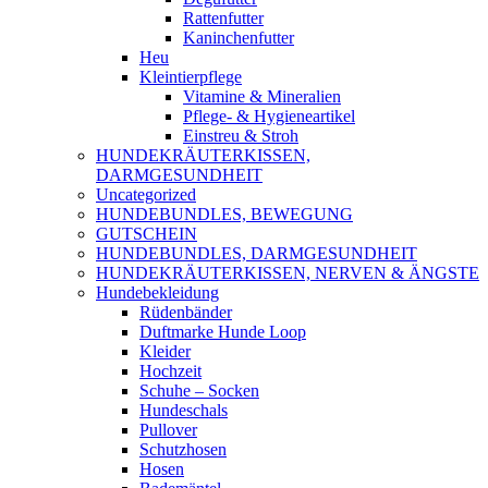
Rattenfutter
Kaninchenfutter
Heu
Kleintierpflege
Vitamine & Mineralien
Pflege- & Hygieneartikel
Einstreu & Stroh
HUNDEKRÄUTERKISSEN,
DARMGESUNDHEIT
Uncategorized
HUNDEBUNDLES, BEWEGUNG
GUTSCHEIN
HUNDEBUNDLES, DARMGESUNDHEIT
HUNDEKRÄUTERKISSEN, NERVEN & ÄNGSTE
Hundebekleidung
Rüdenbänder
Duftmarke Hunde Loop
Kleider
Hochzeit
Schuhe – Socken
Hundeschals
Pullover
Schutzhosen
Hosen