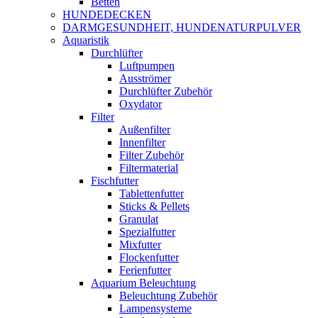
Betten
HUNDEDECKEN
DARMGESUNDHEIT, HUNDENATURPULVER
Aquaristik
Durchlüfter
Luftpumpen
Ausströmer
Durchlüfter Zubehör
Oxydator
Filter
Außenfilter
Innenfilter
Filter Zubehör
Filtermaterial
Fischfutter
Tablettenfutter
Sticks & Pellets
Granulat
Spezialfutter
Mixfutter
Flockenfutter
Ferienfutter
Aquarium Beleuchtung
Beleuchtung Zubehör
Lampensysteme