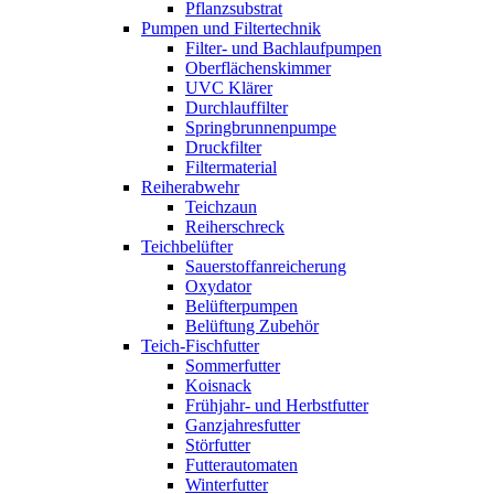
Pflanzsubstrat
Pumpen und Filtertechnik
Filter- und Bachlaufpumpen
Oberflächenskimmer
UVC Klärer
Durchlauffilter
Springbrunnenpumpe
Druckfilter
Filtermaterial
Reiherabwehr
Teichzaun
Reiherschreck
Teichbelüfter
Sauerstoffanreicherung
Oxydator
Belüfterpumpen
Belüftung Zubehör
Teich-Fischfutter
Sommerfutter
Koisnack
Frühjahr- und Herbstfutter
Ganzjahresfutter
Störfutter
Futterautomaten
Winterfutter