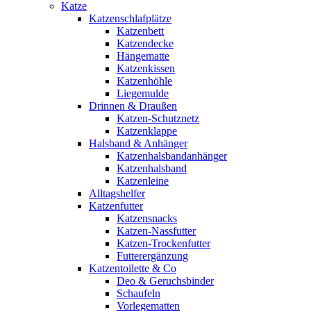
Katze
Katzenschlafplätze
Katzenbett
Katzendecke
Hängematte
Katzenkissen
Katzenhöhle
Liegemulde
Drinnen & Draußen
Katzen-Schutznetz
Katzenklappe
Halsband & Anhänger
Katzenhalsbandanhänger
Katzenhalsband
Katzenleine
Alltagshelfer
Katzenfutter
Katzensnacks
Katzen-Nassfutter
Katzen-Trockenfutter
Futterergänzung
Katzentoilette & Co
Deo & Geruchsbinder
Schaufeln
Vorlegematten