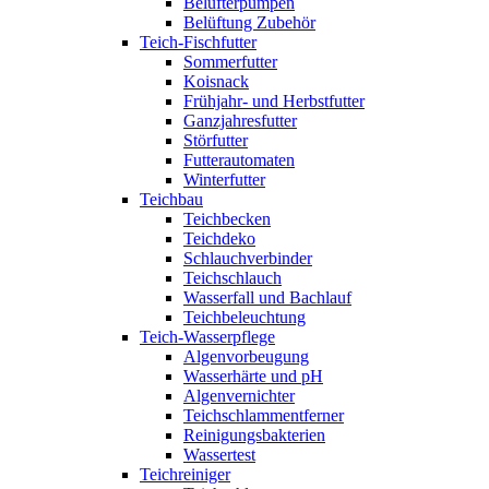
Belüfterpumpen
Belüftung Zubehör
Teich-Fischfutter
Sommerfutter
Koisnack
Frühjahr- und Herbstfutter
Ganzjahresfutter
Störfutter
Futterautomaten
Winterfutter
Teichbau
Teichbecken
Teichdeko
Schlauchverbinder
Teichschlauch
Wasserfall und Bachlauf
Teichbeleuchtung
Teich-Wasserpflege
Algenvorbeugung
Wasserhärte und pH
Algenvernichter
Teichschlammentferner
Reinigungsbakterien
Wassertest
Teichreiniger