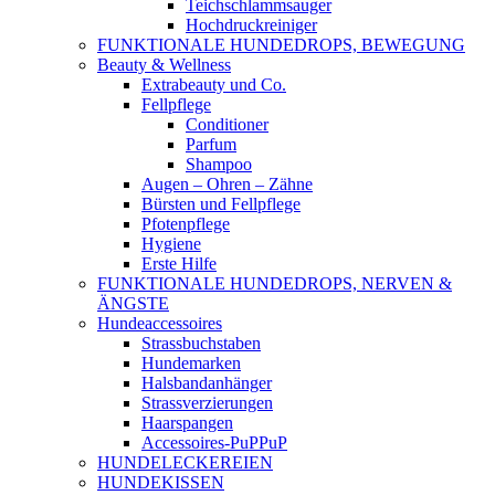
Teichschlammsauger
Hochdruckreiniger
FUNKTIONALE HUNDEDROPS, BEWEGUNG
Beauty & Wellness
Extrabeauty und Co.
Fellpflege
Conditioner
Parfum
Shampoo
Augen – Ohren – Zähne
Bürsten und Fellpflege
Pfotenpflege
Hygiene
Erste Hilfe
FUNKTIONALE HUNDEDROPS, NERVEN &
ÄNGSTE
Hundeaccessoires
Strassbuchstaben
Hundemarken
Halsbandanhänger
Strassverzierungen
Haarspangen
Accessoires-PuPPuP
HUNDELECKEREIEN
HUNDEKISSEN