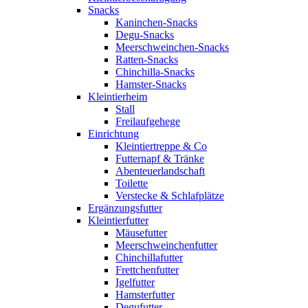
Snacks
Kaninchen-Snacks
Degu-Snacks
Meerschweinchen-Snacks
Ratten-Snacks
Chinchilla-Snacks
Hamster-Snacks
Kleintierheim
Stall
Freilaufgehege
Einrichtung
Kleintiertreppe & Co
Futternapf & Tränke
Abenteuerlandschaft
Toilette
Verstecke & Schlafplätze
Ergänzungsfutter
Kleintierfutter
Mäusefutter
Meerschweinchenfutter
Chinchillafutter
Frettchenfutter
Igelfutter
Hamsterfutter
Degufutter