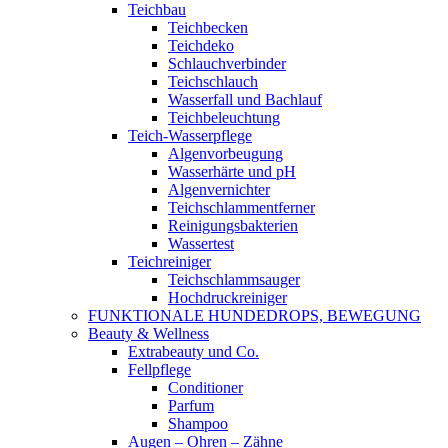
Teichbau
Teichbecken
Teichdeko
Schlauchverbinder
Teichschlauch
Wasserfall und Bachlauf
Teichbeleuchtung
Teich-Wasserpflege
Algenvorbeugung
Wasserhärte und pH
Algenvernichter
Teichschlammentferner
Reinigungsbakterien
Wassertest
Teichreiniger
Teichschlammsauger
Hochdruckreiniger
FUNKTIONALE HUNDEDROPS, BEWEGUNG
Beauty & Wellness
Extrabeauty und Co.
Fellpflege
Conditioner
Parfum
Shampoo
Augen – Ohren – Zähne