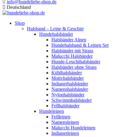
info@hundeliebe-shop.de
Deutschland
Shop
Halsband – Leine & Geschirr
Hundehalsbänder
Halsbänder Alpen
Hundehalsband & Leinen Set
Halsbänder mit Strass
Malucchi Halsbänder
Hunde-Leuchthalsbänder
Halsbänder ohne Strass
Kühlhalsbänder
Motivhalsbänder
Indianerhalsbänder
Namenshalsbänder
Nylonhalsbänder
Schwimmhalsbänder
Fellhalsbänder
Hundeleinen
Fellleinen
Namensleinen
Malucchi Hundeleinen
Indianerleinen