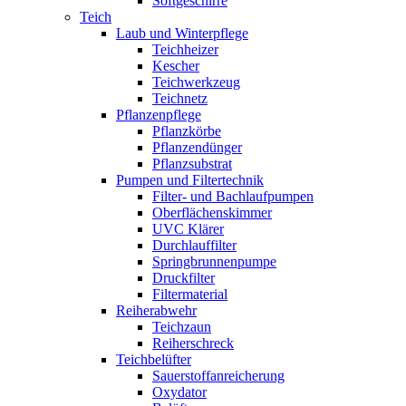
Softgeschirre
Teich
Laub und Winterpflege
Teichheizer
Kescher
Teichwerkzeug
Teichnetz
Pflanzenpflege
Pflanzkörbe
Pflanzendünger
Pflanzsubstrat
Pumpen und Filtertechnik
Filter- und Bachlaufpumpen
Oberflächenskimmer
UVC Klärer
Durchlauffilter
Springbrunnenpumpe
Druckfilter
Filtermaterial
Reiherabwehr
Teichzaun
Reiherschreck
Teichbelüfter
Sauerstoffanreicherung
Oxydator