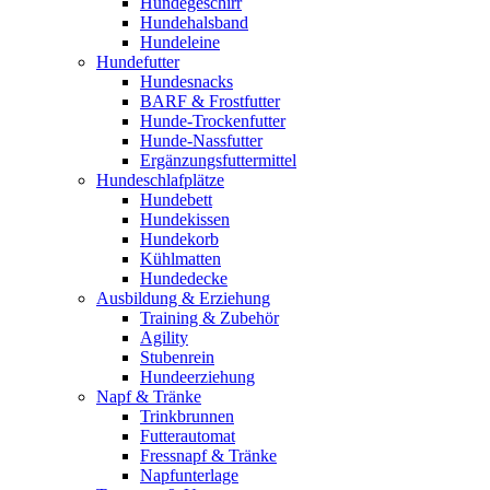
Hundegeschirr
Hundehalsband
Hundeleine
Hundefutter
Hundesnacks
BARF & Frostfutter
Hunde-Trockenfutter
Hunde-Nassfutter
Ergänzungsfuttermittel
Hundeschlafplätze
Hundebett
Hundekissen
Hundekorb
Kühlmatten
Hundedecke
Ausbildung & Erziehung
Training & Zubehör
Agility
Stubenrein
Hundeerziehung
Napf & Tränke
Trinkbrunnen
Futterautomat
Fressnapf & Tränke
Napfunterlage