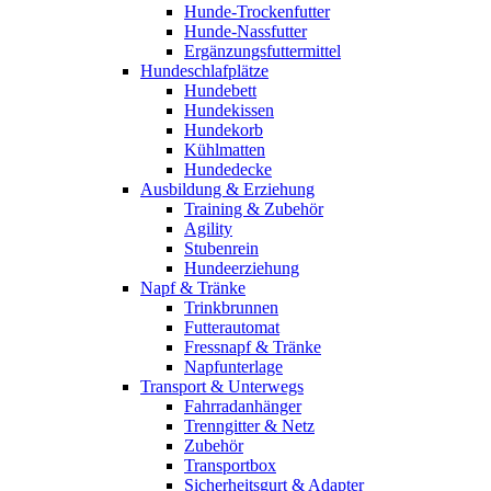
Hunde-Trockenfutter
Hunde-Nassfutter
Ergänzungsfuttermittel
Hundeschlafplätze
Hundebett
Hundekissen
Hundekorb
Kühlmatten
Hundedecke
Ausbildung & Erziehung
Training & Zubehör
Agility
Stubenrein
Hundeerziehung
Napf & Tränke
Trinkbrunnen
Futterautomat
Fressnapf & Tränke
Napfunterlage
Transport & Unterwegs
Fahrradanhänger
Trenngitter & Netz
Zubehör
Transportbox
Sicherheitsgurt & Adapter