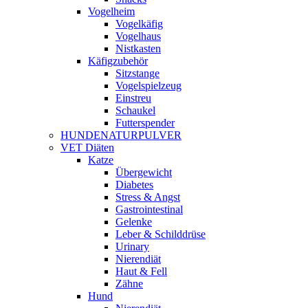
Vogelheim
Vogelkäfig
Vogelhaus
Nistkasten
Käfigzubehör
Sitzstange
Vogelspielzeug
Einstreu
Schaukel
Futterspender
HUNDENATURPULVER
VET Diäten
Katze
Übergewicht
Diabetes
Stress & Angst
Gastrointestinal
Gelenke
Leber & Schilddrüse
Urinary
Nierendiät
Haut & Fell
Zähne
Hund