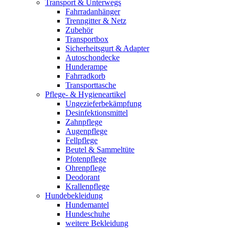
Transport & Unterwegs
Fahrradanhänger
Trenngitter & Netz
Zubehör
Transportbox
Sicherheitsgurt & Adapter
Autoschondecke
Hunderampe
Fahrradkorb
Transporttasche
Pflege- & Hygieneartikel
Ungezieferbekämpfung
Desinfektionsmittel
Zahnpflege
Augenpflege
Fellpflege
Beutel & Sammeltüte
Pfotenpflege
Ohrenpflege
Deodorant
Krallenpflege
Hundebekleidung
Hundemantel
Hundeschuhe
weitere Bekleidung