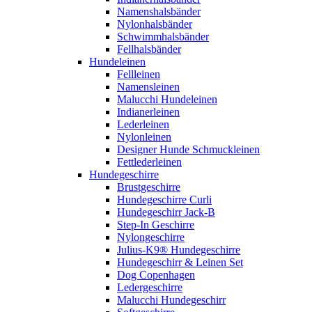
Namenshalsbänder
Nylonhalsbänder
Schwimmhalsbänder
Fellhalsbänder
Hundeleinen
Fellleinen
Namensleinen
Malucchi Hundeleinen
Indianerleinen
Lederleinen
Nylonleinen
Designer Hunde Schmuckleinen
Fettlederleinen
Hundegeschirre
Brustgeschirre
Hundegeschirre Curli
Hundegeschirr Jack-B
Step-In Geschirre
Nylongeschirre
Julius-K9® Hundegeschirre
Hundegeschirr & Leinen Set
Dog Copenhagen
Ledergeschirre
Malucchi Hundegeschirr