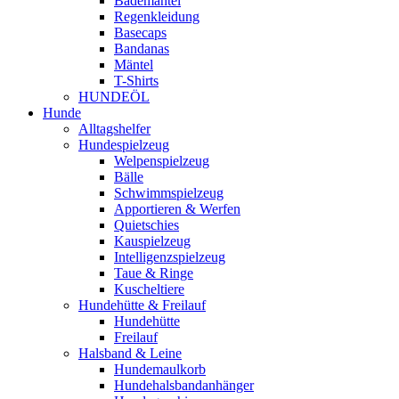
Bademäntel
Regenkleidung
Basecaps
Bandanas
Mäntel
T-Shirts
HUNDEÖL
Hunde
Alltagshelfer
Hundespielzeug
Welpenspielzeug
Bälle
Schwimmspielzeug
Apportieren & Werfen
Quietschies
Kauspielzeug
Intelligenzspielzeug
Taue & Ringe
Kuscheltiere
Hundehütte & Freilauf
Hundehütte
Freilauf
Halsband & Leine
Hundemaulkorb
Hundehalsbandanhänger