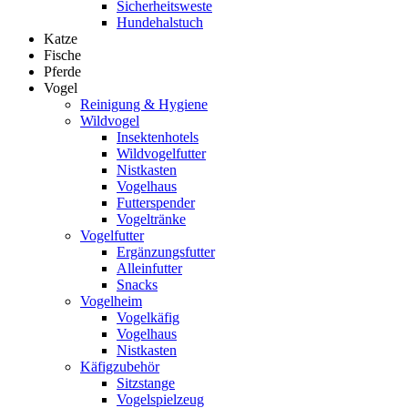
Sicherheitsweste
Hundehalstuch
Katze
Fische
Pferde
Vogel
Reinigung & Hygiene
Wildvogel
Insektenhotels
Wildvogelfutter
Nistkasten
Vogelhaus
Futterspender
Vogeltränke
Vogelfutter
Ergänzungsfutter
Alleinfutter
Snacks
Vogelheim
Vogelkäfig
Vogelhaus
Nistkasten
Käfigzubehör
Sitzstange
Vogelspielzeug