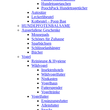
Hundetragetaschen
PoochPack Hundetragetücher
Autositze
Leckerlibeutel
Kotbeutel – Poop Bag
HUNDEPFOTENBALSAME
Ausgefallene Geschenke
Mousepads
Schönes für Zuhause
Sparbüchsen
Schlüsselanhänger
Bücher
Vogel
Reinigung & Hygiene
Wildvogel
Insektenhotels
Wildvogelfutter
Nistkasten
Vogelhaus
Futterspender
Vogeltränke
Vogelfutter
Ergänzungsfutter
Alleinfutter
Snacks