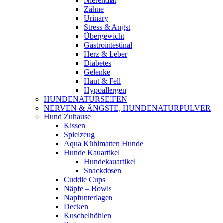
Nierendiät
Zähne
Urinary
Stress & Angst
Übergewicht
Gastrointestinal
Herz & Leber
Diabetes
Gelenke
Haut & Fell
Hypoallergen
HUNDENATURSEIFEN
NERVEN & ÄNGSTE, HUNDENATURPULVER
Hund Zuhause
Kissen
Spielzeug
Aqua Kühlmatten Hunde
Hunde Kauartikel
Hundekauartikel
Snackdosen
Cuddle Cups
Näpfe – Bowls
Napfunterlagen
Decken
Kuschelhöhlen