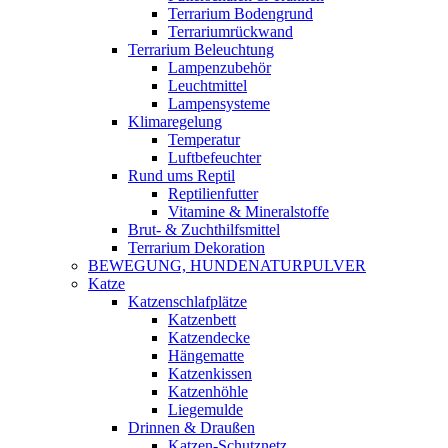
Terrarium Bodengrund
Terrariumrückwand
Terrarium Beleuchtung
Lampenzubehör
Leuchtmittel
Lampensysteme
Klimaregelung
Temperatur
Luftbefeuchter
Rund ums Reptil
Reptilienfutter
Vitamine & Mineralstoffe
Brut- & Zuchthilfsmittel
Terrarium Dekoration
BEWEGUNG, HUNDENATURPULVER
Katze
Katzenschlafplätze
Katzenbett
Katzendecke
Hängematte
Katzenkissen
Katzenhöhle
Liegemulde
Drinnen & Draußen
Katzen-Schutznetz