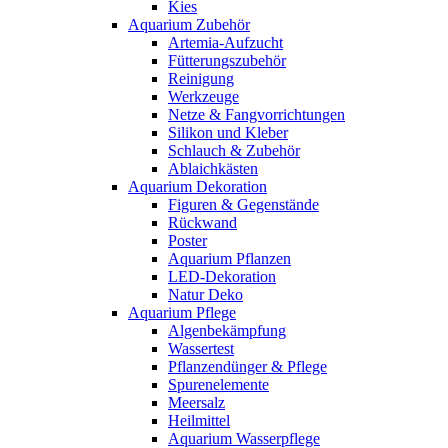
Kies
Aquarium Zubehör
Artemia-Aufzucht
Fütterungszubehör
Reinigung
Werkzeuge
Netze & Fangvorrichtungen
Silikon und Kleber
Schlauch & Zubehör
Ablaichkästen
Aquarium Dekoration
Figuren & Gegenstände
Rückwand
Poster
Aquarium Pflanzen
LED-Dekoration
Natur Deko
Aquarium Pflege
Algenbekämpfung
Wassertest
Pflanzendünger & Pflege
Spurenelemente
Meersalz
Heilmittel
Aquarium Wasserpflege