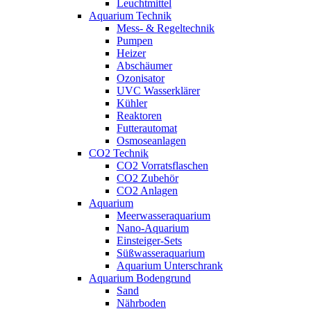
Leuchtmittel
Aquarium Technik
Mess- & Regeltechnik
Pumpen
Heizer
Abschäumer
Ozonisator
UVC Wasserklärer
Kühler
Reaktoren
Futterautomat
Osmoseanlagen
CO2 Technik
CO2 Vorratsflaschen
CO2 Zubehör
CO2 Anlagen
Aquarium
Meerwasseraquarium
Nano-Aquarium
Einsteiger-Sets
Süßwasseraquarium
Aquarium Unterschrank
Aquarium Bodengrund
Sand
Nährboden