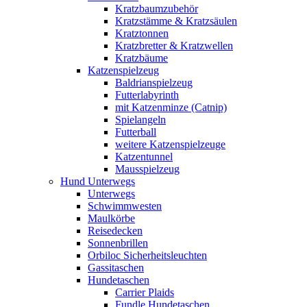
Kratzbaumzubehör
Kratzstämme & Kratzsäulen
Kratztonnen
Kratzbretter & Kratzwellen
Kratzbäume
Katzenspielzeug
Baldrianspielzeug
Futterlabyrinth
mit Katzenminze (Catnip)
Spielangeln
Futterball
weitere Katzenspielzeuge
Katzentunnel
Mausspielzeug
Hund Unterwegs
Unterwegs
Schwimmwesten
Maulkörbe
Reisedecken
Sonnenbrillen
Orbiloc Sicherheitsleuchten
Gassitaschen
Hundetaschen
Carrier Plaids
Fundle Hundetaschen