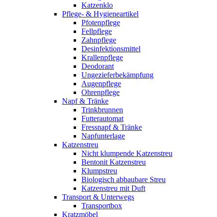
Katzenklo
Pflege- & Hygieneartikel
Pfotenpflege
Fellpflege
Zahnpflege
Desinfektionsmittel
Krallenpflege
Deodorant
Ungezieferbekämpfung
Augenpflege
Ohrenpflege
Napf & Tränke
Trinkbrunnen
Futterautomat
Fressnapf & Tränke
Napfunterlage
Katzenstreu
Nicht klumpende Katzenstreu
Bentonit Katzenstreu
Klumpstreu
Biologisch abbaubare Streu
Katzenstreu mit Duft
Transport & Unterwegs
Transportbox
Kratzmöbel