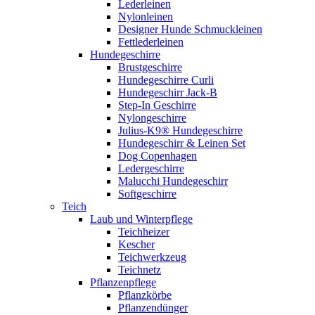
Lederleinen
Nylonleinen
Designer Hunde Schmuckleinen
Fettlederleinen
Hundegeschirre
Brustgeschirre
Hundegeschirre Curli
Hundegeschirr Jack-B
Step-In Geschirre
Nylongeschirre
Julius-K9® Hundegeschirre
Hundegeschirr & Leinen Set
Dog Copenhagen
Ledergeschirre
Malucchi Hundegeschirr
Softgeschirre
Teich
Laub und Winterpflege
Teichheizer
Kescher
Teichwerkzeug
Teichnetz
Pflanzenpflege
Pflanzkörbe
Pflanzendünger