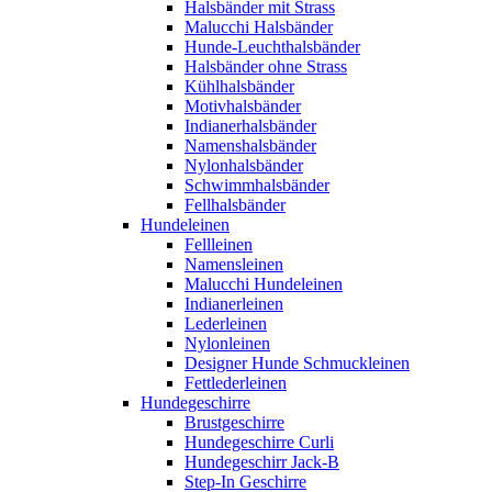
Halsbänder mit Strass
Malucchi Halsbänder
Hunde-Leuchthalsbänder
Halsbänder ohne Strass
Kühlhalsbänder
Motivhalsbänder
Indianerhalsbänder
Namenshalsbänder
Nylonhalsbänder
Schwimmhalsbänder
Fellhalsbänder
Hundeleinen
Fellleinen
Namensleinen
Malucchi Hundeleinen
Indianerleinen
Lederleinen
Nylonleinen
Designer Hunde Schmuckleinen
Fettlederleinen
Hundegeschirre
Brustgeschirre
Hundegeschirre Curli
Hundegeschirr Jack-B
Step-In Geschirre