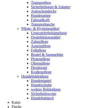
Transportbox
Sicherheitsgurt & Adapter
Autoschondecke
Hunderampe
Fahrradkorb
Transporttasche
Pflege- & Hygieneartikel
Ungezieferbekämpfung
Desinfektionsmittel
Zahnpflege
Augenpflege
Fellpflege
Beutel & Sammeltüte
Pfotenpflege
Ohrenpflege
Deodorant
Krallenpflege
Hundebekleidung
Hundemantel
Hundeschuhe
weitere Bekleidung
Sicherheitsweste
Hundehalstuch
Katze
Fische