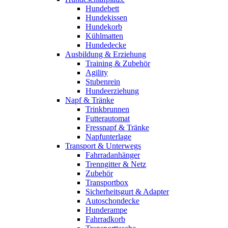
Hundebett
Hundekissen
Hundekorb
Kühlmatten
Hundedecke
Ausbildung & Erziehung
Training & Zubehör
Agility
Stubenrein
Hundeerziehung
Napf & Tränke
Trinkbrunnen
Futterautomat
Fressnapf & Tränke
Napfunterlage
Transport & Unterwegs
Fahrradanhänger
Trenngitter & Netz
Zubehör
Transportbox
Sicherheitsgurt & Adapter
Autoschondecke
Hunderampe
Fahrradkorb