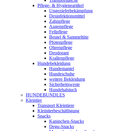
Transporttasche
Pflege- & Hygieneartikel
Ungezieferbekämpfung
Desinfektionsmittel
Zahnpflege
Augenpflege
Fellpflege
Beutel & Sammeltüte
Pfotenpflege
Ohrenpflege
Deodorant
Krallenpflege
Hundebekleidung
Hundemantel
Hundeschuhe
weitere Bekleidung
Sicherheitsweste
Hundehalstuch
HUNDEBUNDLES
Kleintier
Transport Kleintiere
Kleintierbeschäftigung
Snacks
Kaninchen-Snacks
Degu-Snacks