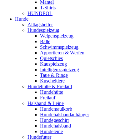
Mäntel
T-Shirts
HUNDEÖL
Hunde
Alltagshelfer
Hundespielzeug
Welpenspielzeug
Bälle
Schwimmspielzeug
Apportieren & Werfen
Quietschies
Kauspielzeug
Intelligenzspielzeug
Taue & Ringe
Kuscheltiere
Hundehütte & Freilauf
Hundehütte
Freilauf
Halsband & Leine
Hundemaulkorb
Hundehalsbandanhänger
Hundegeschirr
Hundehalsband
Hundeleine
Hundefutter