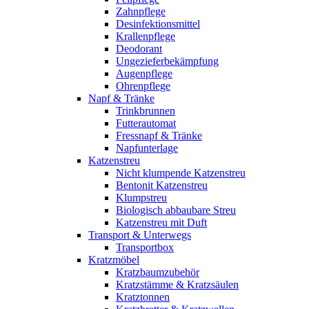
Zahnpflege
Desinfektionsmittel
Krallenpflege
Deodorant
Ungezieferbekämpfung
Augenpflege
Ohrenpflege
Napf & Tränke
Trinkbrunnen
Futterautomat
Fressnapf & Tränke
Napfunterlage
Katzenstreu
Nicht klumpende Katzenstreu
Bentonit Katzenstreu
Klumpstreu
Biologisch abbaubare Streu
Katzenstreu mit Duft
Transport & Unterwegs
Transportbox
Kratzmöbel
Kratzbaumzubehör
Kratzstämme & Kratzsäulen
Kratztonnen