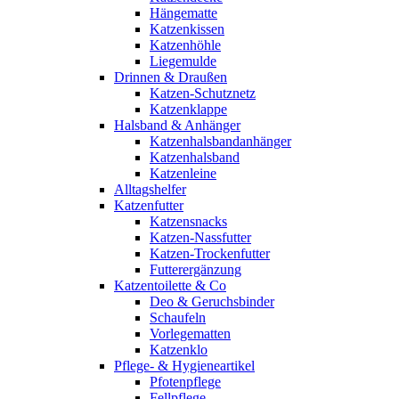
Hängematte
Katzenkissen
Katzenhöhle
Liegemulde
Drinnen & Draußen
Katzen-Schutznetz
Katzenklappe
Halsband & Anhänger
Katzenhalsbandanhänger
Katzenhalsband
Katzenleine
Alltagshelfer
Katzenfutter
Katzensnacks
Katzen-Nassfutter
Katzen-Trockenfutter
Futterergänzung
Katzentoilette & Co
Deo & Geruchsbinder
Schaufeln
Vorlegematten
Katzenklo
Pflege- & Hygieneartikel
Pfotenpflege
Fellpflege