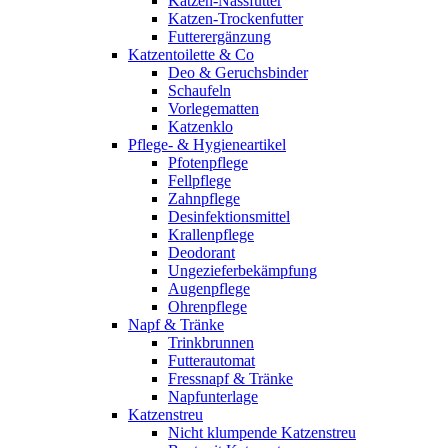
Katzen-Nassfutter
Katzen-Trockenfutter
Futterergänzung
Katzentoilette & Co
Deo & Geruchsbinder
Schaufeln
Vorlegematten
Katzenklo
Pflege- & Hygieneartikel
Pfotenpflege
Fellpflege
Zahnpflege
Desinfektionsmittel
Krallenpflege
Deodorant
Ungezieferbekämpfung
Augenpflege
Ohrenpflege
Napf & Tränke
Trinkbrunnen
Futterautomat
Fressnapf & Tränke
Napfunterlage
Katzenstreu
Nicht klumpende Katzenstreu