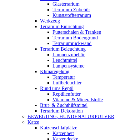
Glasterrarium
Terrarium Zubehör
Kunststoffterrarium
Werkzeug
Terrarium Einrichtung
Futterschalen & Tränken
Terrarium Bodengrund
Terrariumrückwand
Terrarium Beleuchtung
Lampenzubehör
Leuchtmittel
Lampensysteme
Klimaregelung
Temperatur
Luftbefeuchter
Rund ums Reptil
Reptilienfutter
Vitamine & Mineralstoffe
Brut- & Zuchthilfsmittel
Terrarium Dekoration
BEWEGUNG, HUNDENATURPULVER
Katze
Katzenschlafplätze
Katzenbett
Katzendecke