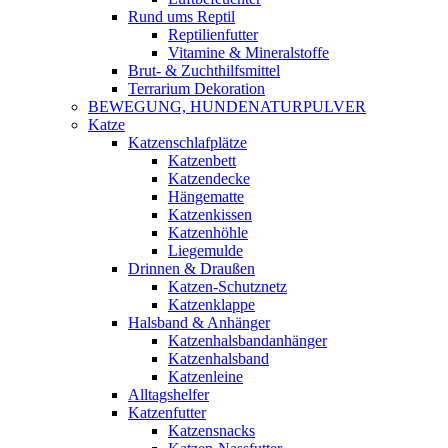
Rund ums Reptil
Reptilienfutter
Vitamine & Mineralstoffe
Brut- & Zuchthilfsmittel
Terrarium Dekoration
BEWEGUNG, HUNDENATURPULVER
Katze
Katzenschlafplätze
Katzenbett
Katzendecke
Hängematte
Katzenkissen
Katzenhöhle
Liegemulde
Drinnen & Draußen
Katzen-Schutznetz
Katzenklappe
Halsband & Anhänger
Katzenhalsbandanhänger
Katzenhalsband
Katzenleine
Alltagshelfer
Katzenfutter
Katzensnacks