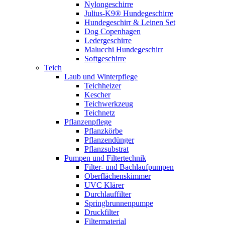
Nylongeschirre
Julius-K9® Hundegeschirre
Hundegeschirr & Leinen Set
Dog Copenhagen
Ledergeschirre
Malucchi Hundegeschirr
Softgeschirre
Teich
Laub und Winterpflege
Teichheizer
Kescher
Teichwerkzeug
Teichnetz
Pflanzenpflege
Pflanzkörbe
Pflanzendünger
Pflanzsubstrat
Pumpen und Filtertechnik
Filter- und Bachlaufpumpen
Oberflächenskimmer
UVC Klärer
Durchlauffilter
Springbrunnenpumpe
Druckfilter
Filtermaterial