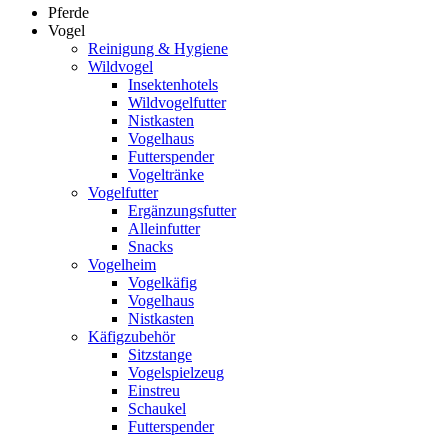
Pferde
Vogel
Reinigung & Hygiene
Wildvogel
Insektenhotels
Wildvogelfutter
Nistkasten
Vogelhaus
Futterspender
Vogeltränke
Vogelfutter
Ergänzungsfutter
Alleinfutter
Snacks
Vogelheim
Vogelkäfig
Vogelhaus
Nistkasten
Käfigzubehör
Sitzstange
Vogelspielzeug
Einstreu
Schaukel
Futterspender