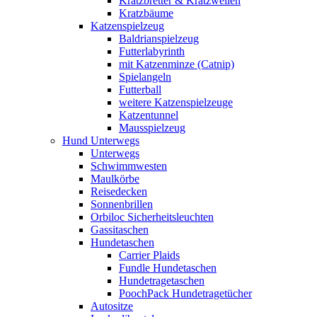
Kratzbretter & Kratzwellen
Kratzbäume
Katzenspielzeug
Baldrianspielzeug
Futterlabyrinth
mit Katzenminze (Catnip)
Spielangeln
Futterball
weitere Katzenspielzeuge
Katzentunnel
Mausspielzeug
Hund Unterwegs
Unterwegs
Schwimmwesten
Maulkörbe
Reisedecken
Sonnenbrillen
Orbiloc Sicherheitsleuchten
Gassitaschen
Hundetaschen
Carrier Plaids
Fundle Hundetaschen
Hundetragetaschen
PoochPack Hundetragetücher
Autositze