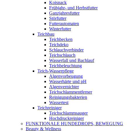
Koisnack
Frühjahr- und Herbstfutter
Ganzjahresfutter
Störfutter
Futterautomaten
Winterfutter
Teichbau
Teichbecken
Teichdeko
Schlauchverbinder
Teichschlauch
Wasserfall und Bachlauf
Teichbeleuchtung
Teich-Wasserpflege
Algenvorbeugung
Wasserhärte und pH
Algenvernichter
Teichschlammentferner
Reinigungsbakterien
Wassertest
Teichreiniger
Teichschlammsauger
Hochdruckreiniger
FUNKTIONALE HUNDEDROPS, BEWEGUNG
Beauty & Wellness