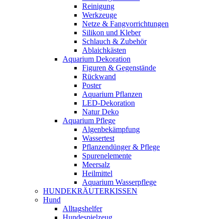
Reinigung
Werkzeuge
Netze & Fangvorrichtungen
Silikon und Kleber
Schlauch & Zubehör
Ablaichkästen
Aquarium Dekoration
Figuren & Gegenstände
Rückwand
Poster
Aquarium Pflanzen
LED-Dekoration
Natur Deko
Aquarium Pflege
Algenbekämpfung
Wassertest
Pflanzendünger & Pflege
Spurenelemente
Meersalz
Heilmittel
Aquarium Wasserpflege
HUNDEKRÄUTERKISSEN
Hund
Alltagshelfer
Hundespielzeug