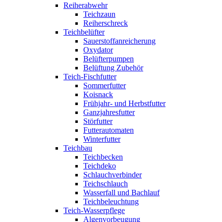
Reiherabwehr
Teichzaun
Reiherschreck
Teichbelüfter
Sauerstoffanreicherung
Oxydator
Belüfterpumpen
Belüftung Zubehör
Teich-Fischfutter
Sommerfutter
Koisnack
Frühjahr- und Herbstfutter
Ganzjahresfutter
Störfutter
Futterautomaten
Winterfutter
Teichbau
Teichbecken
Teichdeko
Schlauchverbinder
Teichschlauch
Wasserfall und Bachlauf
Teichbeleuchtung
Teich-Wasserpflege
Algenvorbeugung