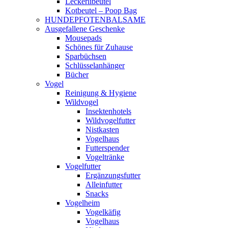
Leckerlibeutel
Kotbeutel – Poop Bag
HUNDEPFOTENBALSAME
Ausgefallene Geschenke
Mousepads
Schönes für Zuhause
Sparbüchsen
Schlüsselanhänger
Bücher
Vogel
Reinigung & Hygiene
Wildvogel
Insektenhotels
Wildvogelfutter
Nistkasten
Vogelhaus
Futterspender
Vogeltränke
Vogelfutter
Ergänzungsfutter
Alleinfutter
Snacks
Vogelheim
Vogelkäfig
Vogelhaus