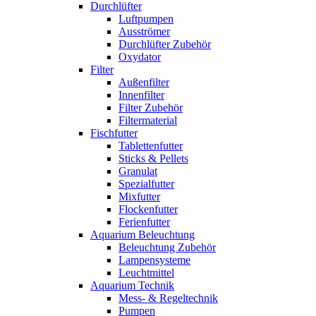
Durchlüfter
Luftpumpen
Ausströmer
Durchlüfter Zubehör
Oxydator
Filter
Außenfilter
Innenfilter
Filter Zubehör
Filtermaterial
Fischfutter
Tablettenfutter
Sticks & Pellets
Granulat
Spezialfutter
Mixfutter
Flockenfutter
Ferienfutter
Aquarium Beleuchtung
Beleuchtung Zubehör
Lampensysteme
Leuchtmittel
Aquarium Technik
Mess- & Regeltechnik
Pumpen