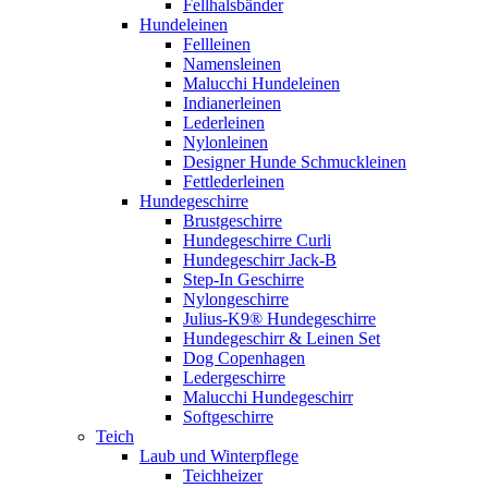
Fellhalsbänder
Hundeleinen
Fellleinen
Namensleinen
Malucchi Hundeleinen
Indianerleinen
Lederleinen
Nylonleinen
Designer Hunde Schmuckleinen
Fettlederleinen
Hundegeschirre
Brustgeschirre
Hundegeschirre Curli
Hundegeschirr Jack-B
Step-In Geschirre
Nylongeschirre
Julius-K9® Hundegeschirre
Hundegeschirr & Leinen Set
Dog Copenhagen
Ledergeschirre
Malucchi Hundegeschirr
Softgeschirre
Teich
Laub und Winterpflege
Teichheizer