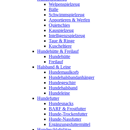
Welpenspielzeug
Bälle
Schwimmspielzeug
Apportieren & Werfen
Quietschies
Kauspielzeug
Intelligenzspielzeug
Taue & Ringe
Kuscheltiere
Hundehütte & Freilauf
Hundehütte
Freilauf
Halsband & Leine
Hundemaulkorb
Hundehalsbandanhänger
Hundegeschirr
Hundehalsband
Hundeleine
Hundefutter
Hundesnacks
BARF & Frostfutter
Hunde-Trockenfutter
Hunde-Nassfutter
Ergänzungsfuttermittel
Hundeschlafplätze