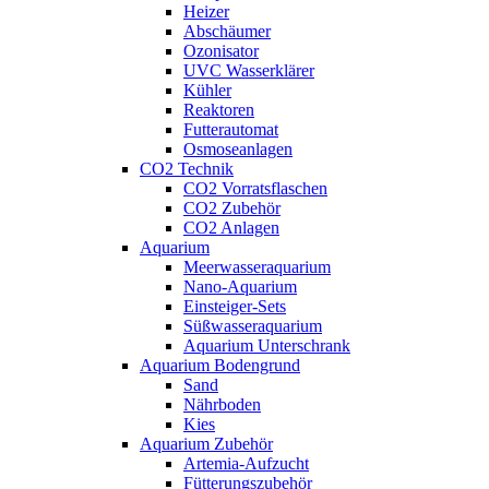
Heizer
Abschäumer
Ozonisator
UVC Wasserklärer
Kühler
Reaktoren
Futterautomat
Osmoseanlagen
CO2 Technik
CO2 Vorratsflaschen
CO2 Zubehör
CO2 Anlagen
Aquarium
Meerwasseraquarium
Nano-Aquarium
Einsteiger-Sets
Süßwasseraquarium
Aquarium Unterschrank
Aquarium Bodengrund
Sand
Nährboden
Kies
Aquarium Zubehör
Artemia-Aufzucht
Fütterungszubehör