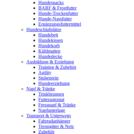
Hundesnacks
BARF & Frostfutter
Hunde-Trockenfutter
Hunde-Nassfutter
Ergänzungsfuttermittel
Hundeschlafplätze
Hundebett
Hundekissen
Hundekorb
Kühlmatten
Hundedecke
Ausbildung & Erziehung
Training & Zubehör
Agility
Stubenrein
Hundeerziehung
Napf & Tränke
Trinkbrunnen
Futterautomat
Fressnapf & Tränke
Napfunterlage
Transport & Unterwegs
Fahrradanhänger
Trenngitter & Netz
Zubehör