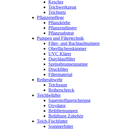
Kescher
Teichwerkzeug
Teichnetz
Pflanzenpflege
Pflanzkörbe
Pflanzendünger
Pflanzsubstrat
Pumpen und Filtertechnik
Filter- und Bachlaufpumpen
Oberflächenskimmer
UVC Klärer
Durchlauffilter
Springbrunnenpumpe
Druckfilter
Filtermaterial
Reiherabwehr
Teichzaun
Reiherschreck
Teichbelüfter
Sauerstoffanreicherung
Oxydator
Belüfterpumpen
Belüftung Zubehör
Teich-Fischfutter
Sommerfutter