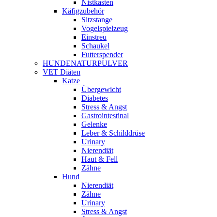
Nistkasten
Käfigzubehör
Sitzstange
Vogelspielzeug
Einstreu
Schaukel
Futterspender
HUNDENATURPULVER
VET Diäten
Katze
Übergewicht
Diabetes
Stress & Angst
Gastrointestinal
Gelenke
Leber & Schilddrüse
Urinary
Nierendiät
Haut & Fell
Zähne
Hund
Nierendiät
Zähne
Urinary
Stress & Angst