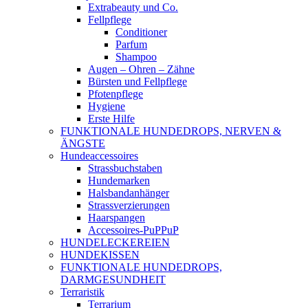
Extrabeauty und Co.
Fellpflege
Conditioner
Parfum
Shampoo
Augen – Ohren – Zähne
Bürsten und Fellpflege
Pfotenpflege
Hygiene
Erste Hilfe
FUNKTIONALE HUNDEDROPS, NERVEN &
ÄNGSTE
Hundeaccessoires
Strassbuchstaben
Hundemarken
Halsbandanhänger
Strassverzierungen
Haarspangen
Accessoires-PuPPuP
HUNDELECKEREIEN
HUNDEKISSEN
FUNKTIONALE HUNDEDROPS,
DARMGESUNDHEIT
Terraristik
Terrarium