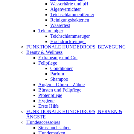
Wasserhärte und pH
Algenvernichter
Teichschlammentferner
Reinigungsbakterien
Wassertest
Teichreiniger
Teichschlammsauger
Hochdruckreiniger
FUNKTIONALE HUNDEDROPS, BEWEGUNG
Beauty & Wellness
Extrabeauty und Co.
Fellpflege
Conditioner
Parfum
Shampoo
Augen – Ohren – Zähne
Bürsten und Fellpflege
Pfotenpflege
Hygiene
Erste Hilfe
FUNKTIONALE HUNDEDROPS, NERVEN &
ÄNGSTE
Hundeaccessoires
Strassbuchstaben
Hundemarken