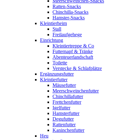
Meerschweinchen-Snacks
Ratten-Snacks
Chinchilla-Snacks
Hamster-Snacks
Kleintierheim
Stall
Freilaufgehege
Einrichtung
Kleintiertreppe & Co
Futternapf & Tränke
Abenteuerlandschaft
Toilette
Verstecke & Schlafplätze
Ergänzungsfutter
Kleintierfutter
Mäusefutter
Meerschweinchenfutter
Chinchillafutter
Frettchenfutter
Igelfutter
Hamsterfutter
Degufutter
Rattenfutter
Kaninchenfutter
Heu