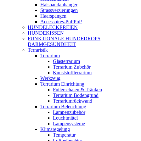
Halsbandanhänger
Strassverzierungen
Haarspangen
Accessoires-PuPPuP
HUNDELECKEREIEN
HUNDEKISSEN
FUNKTIONALE HUNDEDROPS,
DARMGESUNDHEIT
Terraristik
Terrarium
Glasterrarium
Terrarium Zubehör
Kunststoffterrarium
Werkzeug
Terrarium Einrichtung
Futterschalen & Tränken
Terrarium Bodengrund
Terrariumrückwand
Terrarium Beleuchtung
Lampenzubehör
Leuchtmittel
Lampensysteme
Klimaregelung
Temperatur
Luftbefeuchter