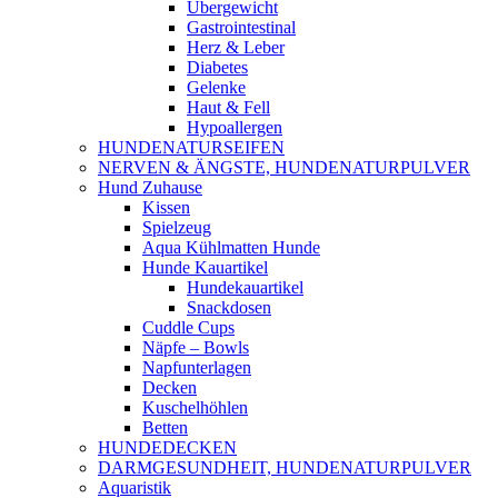
Übergewicht
Gastrointestinal
Herz & Leber
Diabetes
Gelenke
Haut & Fell
Hypoallergen
HUNDENATURSEIFEN
NERVEN & ÄNGSTE, HUNDENATURPULVER
Hund Zuhause
Kissen
Spielzeug
Aqua Kühlmatten Hunde
Hunde Kauartikel
Hundekauartikel
Snackdosen
Cuddle Cups
Näpfe – Bowls
Napfunterlagen
Decken
Kuschelhöhlen
Betten
HUNDEDECKEN
DARMGESUNDHEIT, HUNDENATURPULVER
Aquaristik