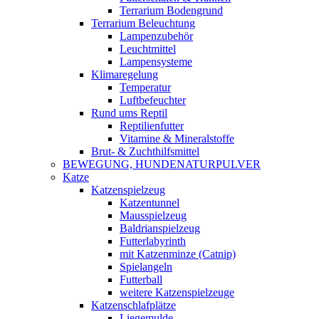
Terrarium Bodengrund
Terrarium Beleuchtung
Lampenzubehör
Leuchtmittel
Lampensysteme
Klimaregelung
Temperatur
Luftbefeuchter
Rund ums Reptil
Reptilienfutter
Vitamine & Mineralstoffe
Brut- & Zuchthilfsmittel
BEWEGUNG, HUNDENATURPULVER
Katze
Katzenspielzeug
Katzentunnel
Mausspielzeug
Baldrianspielzeug
Futterlabyrinth
mit Katzenminze (Catnip)
Spielangeln
Futterball
weitere Katzenspielzeuge
Katzenschlafplätze
Liegemulde