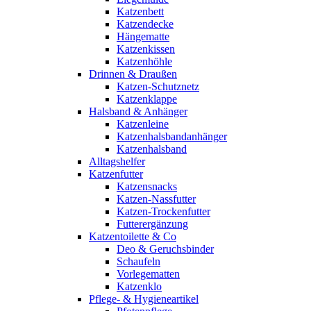
Katzenbett
Katzendecke
Hängematte
Katzenkissen
Katzenhöhle
Drinnen & Draußen
Katzen-Schutznetz
Katzenklappe
Halsband & Anhänger
Katzenleine
Katzenhalsbandanhänger
Katzenhalsband
Alltagshelfer
Katzenfutter
Katzensnacks
Katzen-Nassfutter
Katzen-Trockenfutter
Futterergänzung
Katzentoilette & Co
Deo & Geruchsbinder
Schaufeln
Vorlegematten
Katzenklo
Pflege- & Hygieneartikel