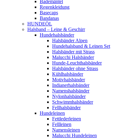
Bademäntel
Regenkleidung
Basecaps
Bandanas
HUNDEÖL
Halsband – Leine & Geschirr
Hundehalsbänder
Halsbänder Alpen
Hundehalsband & Leinen Set
Halsbänder mit Strass
Malucchi Halsbänder
Hunde-Leuchthalsbänder
Halsbänder ohne Strass
Kühlhalsbänder
Motivhalsbänder
Indianerhalsbänder
Namenshalsbänder
Nylonhalsbänder
Schwimmhalsbänder
Fellhalsbänder
Hundeleinen
Fettlederleinen
Fellleinen
Namensleinen
Malucchi Hundeleinen