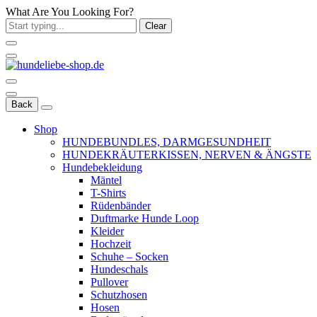
What Are You Looking For?
Clear
Back
Shop
HUNDEBUNDLES, DARMGESUNDHEIT
HUNDEKRÄUTERKISSEN, NERVEN & ÄNGSTE
Hundebekleidung
Mäntel
T-Shirts
Rüdenbänder
Duftmarke Hunde Loop
Kleider
Hochzeit
Schuhe – Socken
Hundeschals
Pullover
Schutzhosen
Hosen