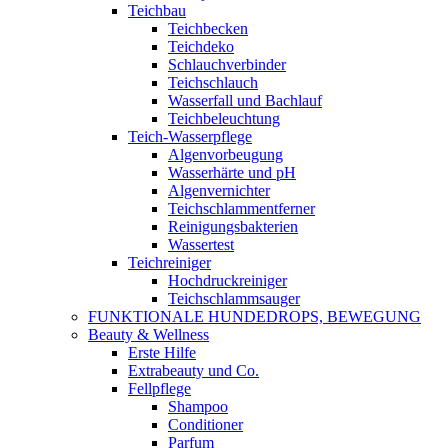
Teichbau
Teichbecken
Teichdeko
Schlauchverbinder
Teichschlauch
Wasserfall und Bachlauf
Teichbeleuchtung
Teich-Wasserpflege
Algenvorbeugung
Wasserhärte und pH
Algenvernichter
Teichschlammentferner
Reinigungsbakterien
Wassertest
Teichreiniger
Hochdruckreiniger
Teichschlammsauger
FUNKTIONALE HUNDEDROPS, BEWEGUNG
Beauty & Wellness
Erste Hilfe
Extrabeauty und Co.
Fellpflege
Shampoo
Conditioner
Parfum