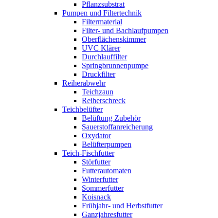
Pflanzsubstrat
Pumpen und Filtertechnik
Filtermaterial
Filter- und Bachlaufpumpen
Oberflächenskimmer
UVC Klärer
Durchlauffilter
Springbrunnenpumpe
Druckfilter
Reiherabwehr
Teichzaun
Reiherschreck
Teichbelüfter
Belüftung Zubehör
Sauerstoffanreicherung
Oxydator
Belüfterpumpen
Teich-Fischfutter
Störfutter
Futterautomaten
Winterfutter
Sommerfutter
Koisnack
Frühjahr- und Herbstfutter
Ganzjahresfutter