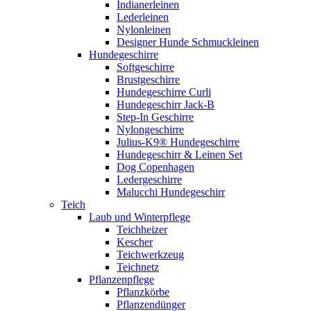
Indianerleinen
Lederleinen
Nylonleinen
Designer Hunde Schmuckleinen
Hundegeschirre
Softgeschirre
Brustgeschirre
Hundegeschirre Curli
Hundegeschirr Jack-B
Step-In Geschirre
Nylongeschirre
Julius-K9® Hundegeschirre
Hundegeschirr & Leinen Set
Dog Copenhagen
Ledergeschirre
Malucchi Hundegeschirr
Teich
Laub und Winterpflege
Teichheizer
Kescher
Teichwerkzeug
Teichnetz
Pflanzenpflege
Pflanzkörbe
Pflanzendünger