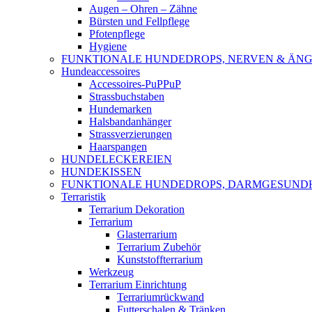
Augen – Ohren – Zähne
Bürsten und Fellpflege
Pfotenpflege
Hygiene
FUNKTIONALE HUNDEDROPS, NERVEN & ÄNG
Hundeaccessoires
Accessoires-PuPPuP
Strassbuchstaben
Hundemarken
Halsbandanhänger
Strassverzierungen
Haarspangen
HUNDELECKEREIEN
HUNDEKISSEN
FUNKTIONALE HUNDEDROPS, DARMGESUND
Terraristik
Terrarium Dekoration
Terrarium
Glasterrarium
Terrarium Zubehör
Kunststoffterrarium
Werkzeug
Terrarium Einrichtung
Terrariumrückwand
Futterschalen & Tränken