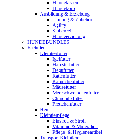
Hundekissen
Hundekorb
Ausbildung & Erziehung
Training & Zubehör
Agility
Stubenrein
Hundeerziehung
HUNDEBUNDLES
Kleintier
Kleintierfutter
Igelfutter
Hamsterfutter
Degufutter
Rattenfutter
Kaninchenfutter
Mäusefutter
Meerschweinchenfutter
Chinchillafutter
Frettchenfutter
Heu
Kleintierpflege
Einstreu & Stroh
Vitamine & Mineralien
Pflege- & Hygieneartikel
Transport Kleintiere