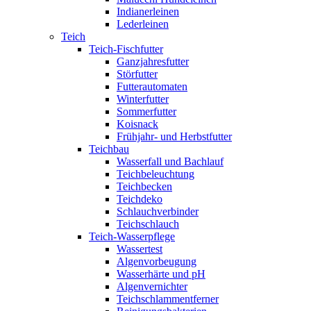
Indianerleinen
Lederleinen
Teich
Teich-Fischfutter
Ganzjahresfutter
Störfutter
Futterautomaten
Winterfutter
Sommerfutter
Koisnack
Frühjahr- und Herbstfutter
Teichbau
Wasserfall und Bachlauf
Teichbeleuchtung
Teichbecken
Teichdeko
Schlauchverbinder
Teichschlauch
Teich-Wasserpflege
Wassertest
Algenvorbeugung
Wasserhärte und pH
Algenvernichter
Teichschlammentferner