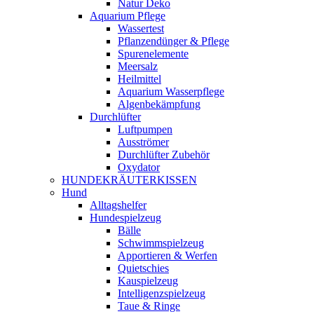
Natur Deko
Aquarium Pflege
Wassertest
Pflanzendünger & Pflege
Spurenelemente
Meersalz
Heilmittel
Aquarium Wasserpflege
Algenbekämpfung
Durchlüfter
Luftpumpen
Ausströmer
Durchlüfter Zubehör
Oxydator
HUNDEKRÄUTERKISSEN
Hund
Alltagshelfer
Hundespielzeug
Bälle
Schwimmspielzeug
Apportieren & Werfen
Quietschies
Kauspielzeug
Intelligenzspielzeug
Taue & Ringe