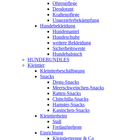
Ohrenpflege
Deodorant
Krallenpflege
Ungezieferbekämpfung
Hundebekleidung
Hundemantel
Hundeschuhe
weitere Bekleidung
Sicherheitsweste
Hundehalstuch
HUNDEBUNDLES
Kleintier
Kleintierbeschäftigung
Snacks
Degu-Snacks
Meerschweinchen-Snacks
Ratten-Snacks
Chinchilla-Snacks
Hamster-Snacks
Kaninchen-Snacks
Kleintierheim
Stall
Freilaufgehege
Einrichtung
Kleintiertreppe & Co