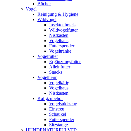
Bücher
Vogel
Reinigung & Hygiene
Wildvogel
Insektenhotels
Wildvogelfutter
Nistkasten
Vogelhaus
Futterspender
Vogeltränke
Vogelfutter
Ergänzungsfutter
Alleinfutter
Snacks
Vogelheim
Vogelkäfig
Vogelhaus
Nistkasten
Käfigzubehör
Vogelspielzeug
Einstreu
Schaukel
Futterspender
Sitzstange
HUNDENATURPULVER