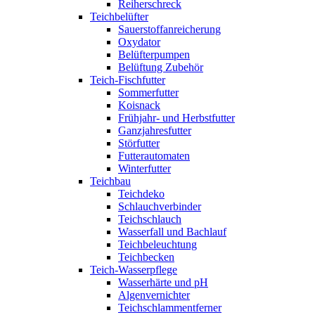
Reiherschreck
Teichbelüfter
Sauerstoffanreicherung
Oxydator
Belüfterpumpen
Belüftung Zubehör
Teich-Fischfutter
Sommerfutter
Koisnack
Frühjahr- und Herbstfutter
Ganzjahresfutter
Störfutter
Futterautomaten
Winterfutter
Teichbau
Teichdeko
Schlauchverbinder
Teichschlauch
Wasserfall und Bachlauf
Teichbeleuchtung
Teichbecken
Teich-Wasserpflege
Wasserhärte und pH
Algenvernichter
Teichschlammentferner