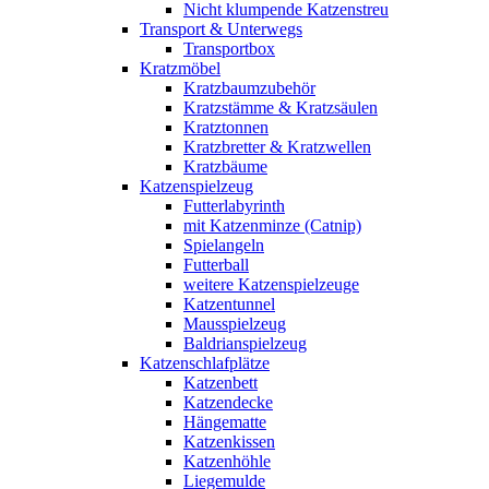
Nicht klumpende Katzenstreu
Transport & Unterwegs
Transportbox
Kratzmöbel
Kratzbaumzubehör
Kratzstämme & Kratzsäulen
Kratztonnen
Kratzbretter & Kratzwellen
Kratzbäume
Katzenspielzeug
Futterlabyrinth
mit Katzenminze (Catnip)
Spielangeln
Futterball
weitere Katzenspielzeuge
Katzentunnel
Mausspielzeug
Baldrianspielzeug
Katzenschlafplätze
Katzenbett
Katzendecke
Hängematte
Katzenkissen
Katzenhöhle
Liegemulde