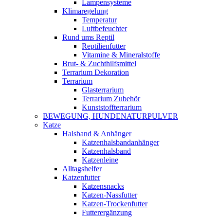
Lampensysteme
Klimaregelung
Temperatur
Luftbefeuchter
Rund ums Reptil
Reptilienfutter
Vitamine & Mineralstoffe
Brut- & Zuchthilfsmittel
Terrarium Dekoration
Terrarium
Glasterrarium
Terrarium Zubehör
Kunststoffterrarium
BEWEGUNG, HUNDENATURPULVER
Katze
Halsband & Anhänger
Katzenhalsbandanhänger
Katzenhalsband
Katzenleine
Alltagshelfer
Katzenfutter
Katzensnacks
Katzen-Nassfutter
Katzen-Trockenfutter
Futterergänzung