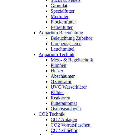
Sticks & Pellets
Granulat
Spezialfutter
Mixfutter
Flockenfutter
Ferienfutter
Aquarium Beleuchtung
Beleuchtung Zubehör
Lampensysteme
Leuchtmittel
Aquarium Technik
Mess- & Regeltechnik
Pumpen
Heizer
Abschäumer
Ozonisator
UVC Wasserklärer
Kühler
Reaktoren
Futterautomat
Osmoseanlagen
CO2 Technik
CO2 Anlagen
CO2 Vorratsflaschen
CO2 Zubehör