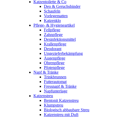
Katzentoilette & Co
Deo & Geruchsbinder
Schaufeln
Vorlegematten
Katzenklo
Pflege- & Hygieneartikel
Fellpflege
Zahnpflege
Desinfektionsmittel
Krallenpflege
Deodorant
Ungezieferbekämpfung
Augenpflege
Ohrenpflege
Pfotenpflege
Napf & Tränke
Trinkbrunnen
Futterautomat
Fressnapf & Tränke
Napfunterlage
Katzenstreu
Bentonit Katzenstreu
Klumpstreu
Biologisch abbaubare Streu
Katzenstreu mit Duft