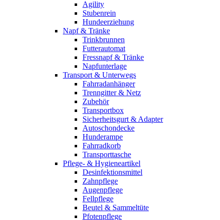
Agility
Stubenrein
Hundeerziehung
Napf & Tränke
Trinkbrunnen
Futterautomat
Fressnapf & Tränke
Napfunterlage
Transport & Unterwegs
Fahrradanhänger
Trenngitter & Netz
Zubehör
Transportbox
Sicherheitsgurt & Adapter
Autoschondecke
Hunderampe
Fahrradkorb
Transporttasche
Pflege- & Hygieneartikel
Desinfektionsmittel
Zahnpflege
Augenpflege
Fellpflege
Beutel & Sammeltüte
Pfotenpflege