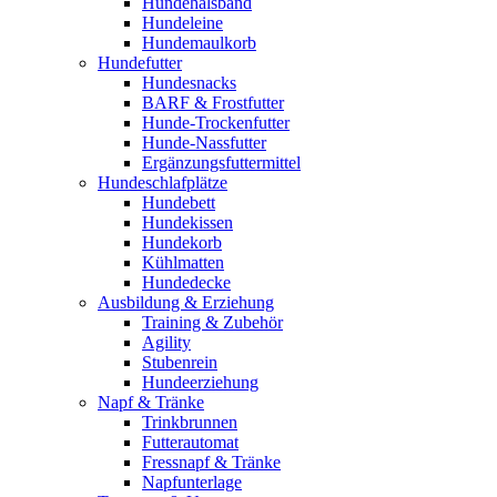
Hundehalsband
Hundeleine
Hundemaulkorb
Hundefutter
Hundesnacks
BARF & Frostfutter
Hunde-Trockenfutter
Hunde-Nassfutter
Ergänzungsfuttermittel
Hundeschlafplätze
Hundebett
Hundekissen
Hundekorb
Kühlmatten
Hundedecke
Ausbildung & Erziehung
Training & Zubehör
Agility
Stubenrein
Hundeerziehung
Napf & Tränke
Trinkbrunnen
Futterautomat
Fressnapf & Tränke
Napfunterlage