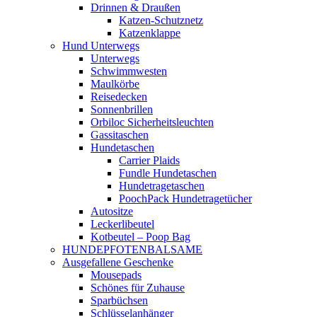
Drinnen & Draußen
Katzen-Schutznetz
Katzenklappe
Hund Unterwegs
Unterwegs
Schwimmwesten
Maulkörbe
Reisedecken
Sonnenbrillen
Orbiloc Sicherheitsleuchten
Gassitaschen
Hundetaschen
Carrier Plaids
Fundle Hundetaschen
Hundetragetaschen
PoochPack Hundetragetücher
Autositze
Leckerlibeutel
Kotbeutel – Poop Bag
HUNDEPFOTENBALSAME
Ausgefallene Geschenke
Mousepads
Schönes für Zuhause
Sparbüchsen
Schlüsselanhänger