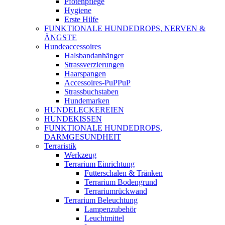
Pfotenpflege
Hygiene
Erste Hilfe
FUNKTIONALE HUNDEDROPS, NERVEN &
ÄNGSTE
Hundeaccessoires
Halsbandanhänger
Strassverzierungen
Haarspangen
Accessoires-PuPPuP
Strassbuchstaben
Hundemarken
HUNDELECKEREIEN
HUNDEKISSEN
FUNKTIONALE HUNDEDROPS,
DARMGESUNDHEIT
Terraristik
Werkzeug
Terrarium Einrichtung
Futterschalen & Tränken
Terrarium Bodengrund
Terrariumrückwand
Terrarium Beleuchtung
Lampenzubehör
Leuchtmittel