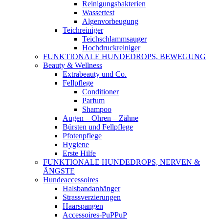
Reinigungsbakterien
Wassertest
Algenvorbeugung
Teichreiniger
Teichschlammsauger
Hochdruckreiniger
FUNKTIONALE HUNDEDROPS, BEWEGUNG
Beauty & Wellness
Extrabeauty und Co.
Fellpflege
Conditioner
Parfum
Shampoo
Augen – Ohren – Zähne
Bürsten und Fellpflege
Pfotenpflege
Hygiene
Erste Hilfe
FUNKTIONALE HUNDEDROPS, NERVEN &
ÄNGSTE
Hundeaccessoires
Halsbandanhänger
Strassverzierungen
Haarspangen
Accessoires-PuPPuP