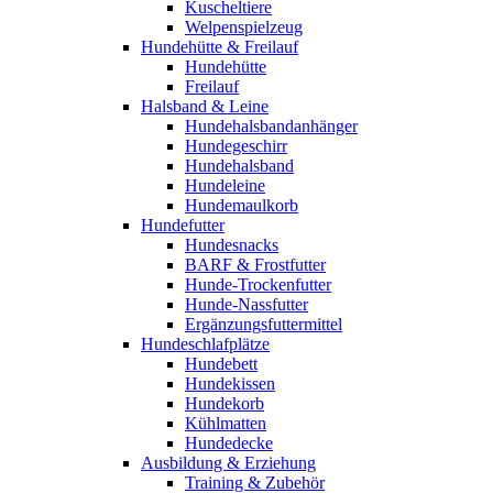
Kuscheltiere
Welpenspielzeug
Hundehütte & Freilauf
Hundehütte
Freilauf
Halsband & Leine
Hundehalsbandanhänger
Hundegeschirr
Hundehalsband
Hundeleine
Hundemaulkorb
Hundefutter
Hundesnacks
BARF & Frostfutter
Hunde-Trockenfutter
Hunde-Nassfutter
Ergänzungsfuttermittel
Hundeschlafplätze
Hundebett
Hundekissen
Hundekorb
Kühlmatten
Hundedecke
Ausbildung & Erziehung
Training & Zubehör