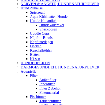
NERVEN & ÄNGSTE, HUNDENATURPULVER
Hund Zuhause
Spielzeug
Aqua Kühlmatten Hunde
Hunde Kauartikel
Hundekauartikel
Snackdosen
Cuddle Cups
Näpfe – Bowls
Napfunterlagen
Decken
Kuschelhöhlen
Betten
Kissen
HUNDEDECKEN
DARMGESUNDHEIT, HUNDENATURPULVER
Aquaristik
Filter
Außenfilter
Innenfilter
Filter Zubehör
Filtermaterial
Fischfutter
Tablettenfutter