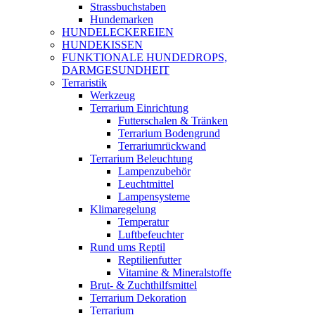
Strassbuchstaben
Hundemarken
HUNDELECKEREIEN
HUNDEKISSEN
FUNKTIONALE HUNDEDROPS,
DARMGESUNDHEIT
Terraristik
Werkzeug
Terrarium Einrichtung
Futterschalen & Tränken
Terrarium Bodengrund
Terrariumrückwand
Terrarium Beleuchtung
Lampenzubehör
Leuchtmittel
Lampensysteme
Klimaregelung
Temperatur
Luftbefeuchter
Rund ums Reptil
Reptilienfutter
Vitamine & Mineralstoffe
Brut- & Zuchthilfsmittel
Terrarium Dekoration
Terrarium