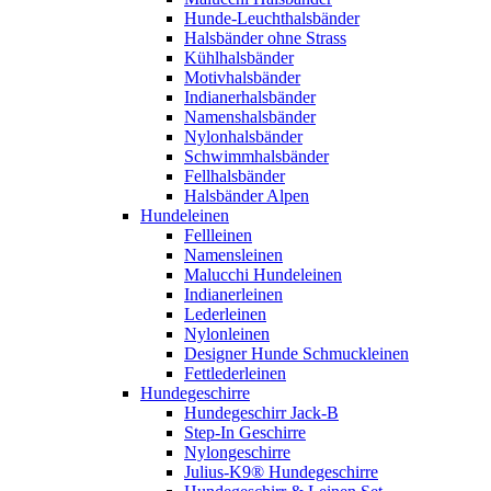
Hunde-Leuchthalsbänder
Halsbänder ohne Strass
Kühlhalsbänder
Motivhalsbänder
Indianerhalsbänder
Namenshalsbänder
Nylonhalsbänder
Schwimmhalsbänder
Fellhalsbänder
Halsbänder Alpen
Hundeleinen
Fellleinen
Namensleinen
Malucchi Hundeleinen
Indianerleinen
Lederleinen
Nylonleinen
Designer Hunde Schmuckleinen
Fettlederleinen
Hundegeschirre
Hundegeschirr Jack-B
Step-In Geschirre
Nylongeschirre
Julius-K9® Hundegeschirre