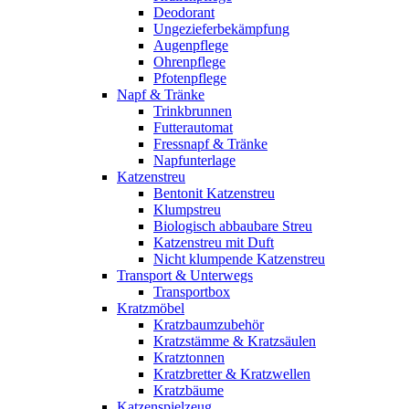
Deodorant
Ungezieferbekämpfung
Augenpflege
Ohrenpflege
Pfotenpflege
Napf & Tränke
Trinkbrunnen
Futterautomat
Fressnapf & Tränke
Napfunterlage
Katzenstreu
Bentonit Katzenstreu
Klumpstreu
Biologisch abbaubare Streu
Katzenstreu mit Duft
Nicht klumpende Katzenstreu
Transport & Unterwegs
Transportbox
Kratzmöbel
Kratzbaumzubehör
Kratzstämme & Kratzsäulen
Kratztonnen
Kratzbretter & Kratzwellen
Kratzbäume
Katzenspielzeug