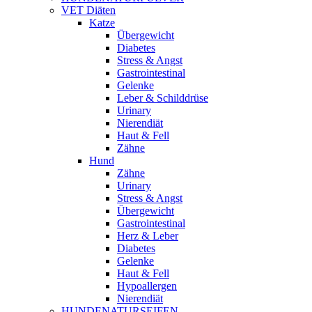
VET Diäten
Katze
Übergewicht
Diabetes
Stress & Angst
Gastrointestinal
Gelenke
Leber & Schilddrüse
Urinary
Nierendiät
Haut & Fell
Zähne
Hund
Zähne
Urinary
Stress & Angst
Übergewicht
Gastrointestinal
Herz & Leber
Diabetes
Gelenke
Haut & Fell
Hypoallergen
Nierendiät
HUNDENATURSEIFEN