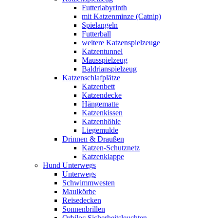
Futterlabyrinth
mit Katzenminze (Catnip)
Spielangeln
Futterball
weitere Katzenspielzeuge
Katzentunnel
Mausspielzeug
Baldrianspielzeug
Katzenschlafplätze
Katzenbett
Katzendecke
Hängematte
Katzenkissen
Katzenhöhle
Liegemulde
Drinnen & Draußen
Katzen-Schutznetz
Katzenklappe
Hund Unterwegs
Unterwegs
Schwimmwesten
Maulkörbe
Reisedecken
Sonnenbrillen
Orbiloc Sicherheitsleuchten