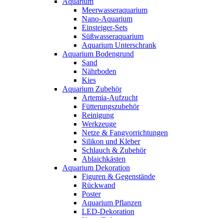
Aquarium
Meerwasseraquarium
Nano-Aquarium
Einsteiger-Sets
Süßwasseraquarium
Aquarium Unterschrank
Aquarium Bodengrund
Sand
Nährboden
Kies
Aquarium Zubehör
Artemia-Aufzucht
Fütterungszubehör
Reinigung
Werkzeuge
Netze & Fangvorrichtungen
Silikon und Kleber
Schlauch & Zubehör
Ablaichkästen
Aquarium Dekoration
Figuren & Gegenstände
Rückwand
Poster
Aquarium Pflanzen
LED-Dekoration