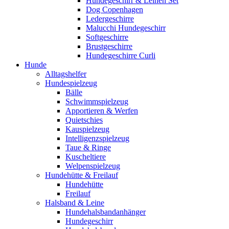
Hundegeschirr & Leinen Set
Dog Copenhagen
Ledergeschirre
Malucchi Hundegeschirr
Softgeschirre
Brustgeschirre
Hundegeschirre Curli
Hunde
Alltagshelfer
Hundespielzeug
Bälle
Schwimmspielzeug
Apportieren & Werfen
Quietschies
Kauspielzeug
Intelligenzspielzeug
Taue & Ringe
Kuscheltiere
Welpenspielzeug
Hundehütte & Freilauf
Hundehütte
Freilauf
Halsband & Leine
Hundehalsbandanhänger
Hundegeschirr