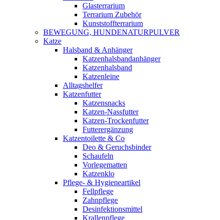
Glasterrarium
Terrarium Zubehör
Kunststoffterrarium
BEWEGUNG, HUNDENATURPULVER
Katze
Halsband & Anhänger
Katzenhalsbandanhänger
Katzenhalsband
Katzenleine
Alltagshelfer
Katzenfutter
Katzensnacks
Katzen-Nassfutter
Katzen-Trockenfutter
Futterergänzung
Katzentoilette & Co
Deo & Geruchsbinder
Schaufeln
Vorlegematten
Katzenklo
Pflege- & Hygieneartikel
Fellpflege
Zahnpflege
Desinfektionsmittel
Krallenpflege