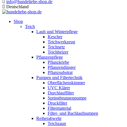
info@hundeliebe-shop.de
Deutschland
Shop
Teich
Laub und Winterpflege
Kescher
Teichwerkzeug
Teichnetz
Teichheizer
Pflanzenpflege
Pflanzkörbe
Pflanzendünger
Pflanzsubstrat
Pumpen und Filtertechnik
Oberflächenskimmer
UVC Klärer
Durchlauffilter
Springbrunnenpumpe
Druckfilter
Filtermaterial
Filter- und Bachlaufpumpen
Reiherabwehr
Teichzaun