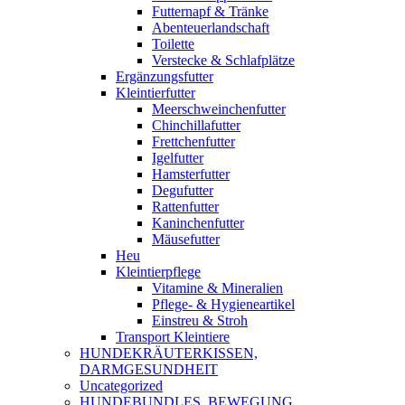
Futternapf & Tränke
Abenteuerlandschaft
Toilette
Verstecke & Schlafplätze
Ergänzungsfutter
Kleintierfutter
Meerschweinchenfutter
Chinchillafutter
Frettchenfutter
Igelfutter
Hamsterfutter
Degufutter
Rattenfutter
Kaninchenfutter
Mäusefutter
Heu
Kleintierpflege
Vitamine & Mineralien
Pflege- & Hygieneartikel
Einstreu & Stroh
Transport Kleintiere
HUNDEKRÄUTERKISSEN,
DARMGESUNDHEIT
Uncategorized
HUNDEBUNDLES, BEWEGUNG