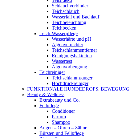
Teichdeko
Schlauchverbinder
Teichschlauch
Wasserfall und Bachlauf
Teichbeleuchtung
Teichbecken
Teich-Wasserpflege
Wasserhärte und pH
Algenvernichter
Teichschlammentferner
Reinigungsbakterien
Wassertest
Algenvorbeugung
Teichreiniger
Teichschlammsauger
Hochdruckreiniger
FUNKTIONALE HUNDEDROPS, BEWEGUNG
Beauty & Wellness
Extrabeauty und Co.
Fellpflege
Conditioner
Parfum
Shampoo
Augen – Ohren – Zähne
Bürsten und Fellpflege