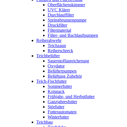
Oberflächenskimmer
UVC Klärer
Durchlauffilter
Springbrunnenpumpe
Druckfilter
Filtermaterial
Filter- und Bachlaufpumpen
Reiherabwehr
Teichzaun
Reiherschreck
Teichbelüfter
Sauerstoffanreicherung
Oxydator
Belüfterpumpen
Belüftung Zubehör
Teich-Fischfutter
Sommerfutter
Koisnack
Frühjahr- und Herbstfutter
Ganzjahresfutter
Störfutter
Futterautomaten
Winterfutter
Teichbau