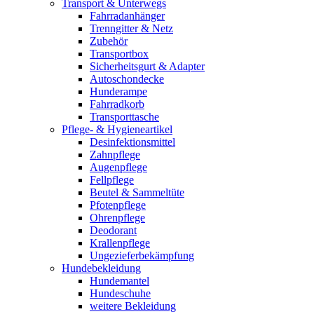
Transport & Unterwegs
Fahrradanhänger
Trenngitter & Netz
Zubehör
Transportbox
Sicherheitsgurt & Adapter
Autoschondecke
Hunderampe
Fahrradkorb
Transporttasche
Pflege- & Hygieneartikel
Desinfektionsmittel
Zahnpflege
Augenpflege
Fellpflege
Beutel & Sammeltüte
Pfotenpflege
Ohrenpflege
Deodorant
Krallenpflege
Ungezieferbekämpfung
Hundebekleidung
Hundemantel
Hundeschuhe
weitere Bekleidung