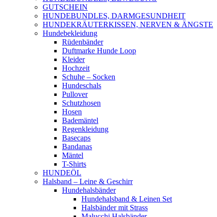
GUTSCHEIN
HUNDEBUNDLES, DARMGESUNDHEIT
HUNDEKRÄUTERKISSEN, NERVEN & ÄNGSTE
Hundebekleidung
Rüdenbänder
Duftmarke Hunde Loop
Kleider
Hochzeit
Schuhe – Socken
Hundeschals
Pullover
Schutzhosen
Hosen
Bademäntel
Regenkleidung
Basecaps
Bandanas
Mäntel
T-Shirts
HUNDEÖL
Halsband – Leine & Geschirr
Hundehalsbänder
Hundehalsband & Leinen Set
Halsbänder mit Strass
Malucchi Halsbänder