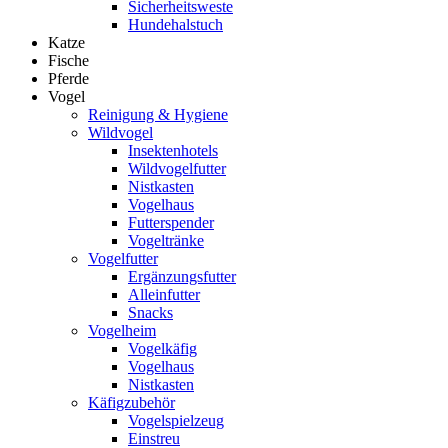
Sicherheitsweste
Hundehalstuch
Katze
Fische
Pferde
Vogel
Reinigung & Hygiene
Wildvogel
Insektenhotels
Wildvogelfutter
Nistkasten
Vogelhaus
Futterspender
Vogeltränke
Vogelfutter
Ergänzungsfutter
Alleinfutter
Snacks
Vogelheim
Vogelkäfig
Vogelhaus
Nistkasten
Käfigzubehör
Vogelspielzeug
Einstreu