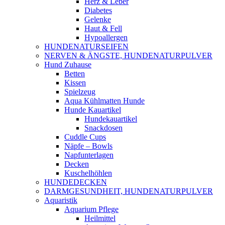
Herz & Leber
Diabetes
Gelenke
Haut & Fell
Hypoallergen
HUNDENATURSEIFEN
NERVEN & ÄNGSTE, HUNDENATURPULVER
Hund Zuhause
Betten
Kissen
Spielzeug
Aqua Kühlmatten Hunde
Hunde Kauartikel
Hundekauartikel
Snackdosen
Cuddle Cups
Näpfe – Bowls
Napfunterlagen
Decken
Kuschelhöhlen
HUNDEDECKEN
DARMGESUNDHEIT, HUNDENATURPULVER
Aquaristik
Aquarium Pflege
Heilmittel