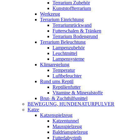
Terrarium Zubehör
Kunststoffterrarium
Werkzeug
Terrarium Einrichtung
Terrariumrückwand
Futterschalen & Tränken
Terrarium Bodengrund
Terrarium Beleuchtung
Lampenzubehör
Leuchtmittel
Lampensysteme
Klimaregelung
Temperatur
Luftbefeuchter
Rund ums Reptil
Reptilienfutter
Vitamine & Mineralstoffe
Brut- & Zuchthilfsmittel
BEWEGUNG, HUNDENATURPULVER
Katze
Katzenspielzeug
Katzentunnel
Mausspielzeug
Baldrianspielzeug
Futterlabyrinth