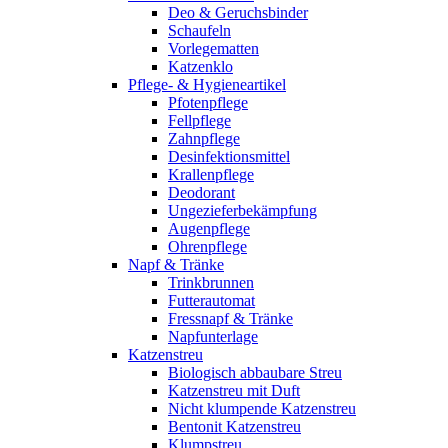
Deo & Geruchsbinder
Schaufeln
Vorlegematten
Katzenklo
Pflege- & Hygieneartikel
Pfotenpflege
Fellpflege
Zahnpflege
Desinfektionsmittel
Krallenpflege
Deodorant
Ungezieferbekämpfung
Augenpflege
Ohrenpflege
Napf & Tränke
Trinkbrunnen
Futterautomat
Fressnapf & Tränke
Napfunterlage
Katzenstreu
Biologisch abbaubare Streu
Katzenstreu mit Duft
Nicht klumpende Katzenstreu
Bentonit Katzenstreu
Klumpstreu