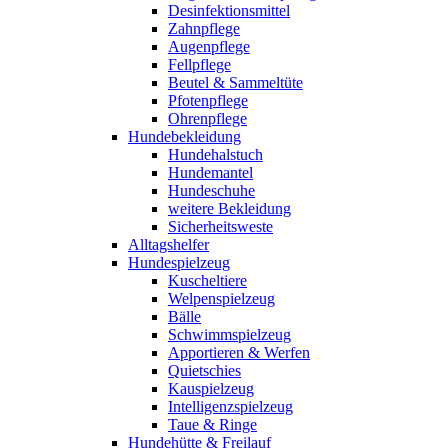
Desinfektionsmittel
Zahnpflege
Augenpflege
Fellpflege
Beutel & Sammeltüte
Pfotenpflege
Ohrenpflege
Hundebekleidung
Hundehalstuch
Hundemantel
Hundeschuhe
weitere Bekleidung
Sicherheitsweste
Alltagshelfer
Hundespielzeug
Kuscheltiere
Welpenspielzeug
Bälle
Schwimmspielzeug
Apportieren & Werfen
Quietschies
Kauspielzeug
Intelligenzspielzeug
Taue & Ringe
Hundehütte & Freilauf