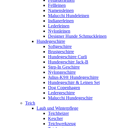
Fettlederleinen
Fellleinen
Namensleinen
Malucchi Hundeleinen
Indianerleinen
Lederleinen
Nylonleinen
Designer Hunde Schmuckleinen
Hundegeschirre
Softgeschirre
Brustgeschirre
Hundegeschirre Curli
Hundegeschirr Jack-B
Step-In Geschirre
Nylongeschirre
Julius-K9® Hundegeschirre
Hundegeschirr & Leinen Set
Dog Copenhagen
Ledergeschirre
Malucchi Hundegeschirr
Teich
Laub und Winterpflege
Teichheizer
Kescher
Teichwerkzeug