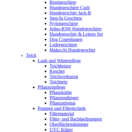
Brustgeschirre
Hundegeschirre Curli
Hundegeschirr Jack-B
Step-In Geschirre
Nylongeschirre
Julius-K9® Hundegeschirre
Hundegeschirr & Leinen Set
Dog Copenhagen
Ledergeschirre
Malucchi Hundegeschirr
Teich
Laub und Winterpflege
Teichheizer
Kescher
Teichwerkzeug
Teichnetz
Pflanzenpflege
Pflanzkörbe
Pflanzendünger
Pflanzsubstrat
Pumpen und Filtertechnik
Filtermaterial
Filter- und Bachlaufpumpen
Oberflächenskimmer
UVC Klärer