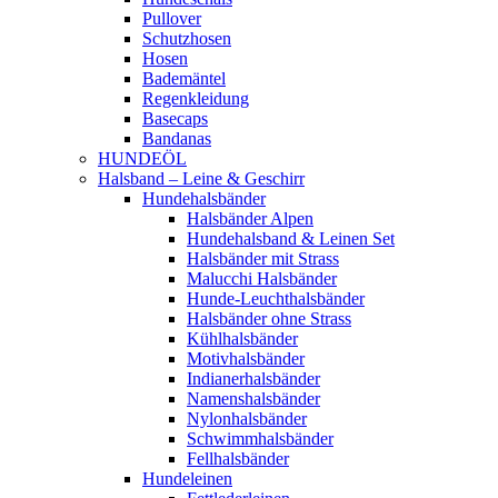
Pullover
Schutzhosen
Hosen
Bademäntel
Regenkleidung
Basecaps
Bandanas
HUNDEÖL
Halsband – Leine & Geschirr
Hundehalsbänder
Halsbänder Alpen
Hundehalsband & Leinen Set
Halsbänder mit Strass
Malucchi Halsbänder
Hunde-Leuchthalsbänder
Halsbänder ohne Strass
Kühlhalsbänder
Motivhalsbänder
Indianerhalsbänder
Namenshalsbänder
Nylonhalsbänder
Schwimmhalsbänder
Fellhalsbänder
Hundeleinen