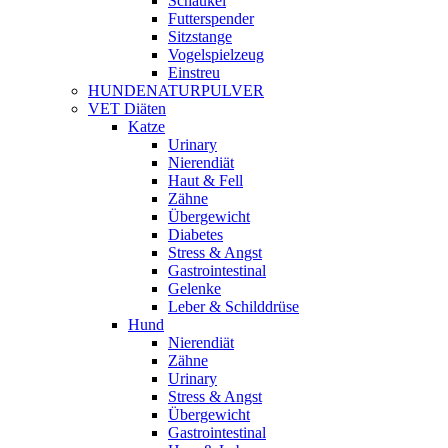
Schaukel
Futterspender
Sitzstange
Vogelspielzeug
Einstreu
HUNDENATURPULVER
VET Diäten
Katze
Urinary
Nierendiät
Haut & Fell
Zähne
Übergewicht
Diabetes
Stress & Angst
Gastrointestinal
Gelenke
Leber & Schilddrüse
Hund
Nierendiät
Zähne
Urinary
Stress & Angst
Übergewicht
Gastrointestinal