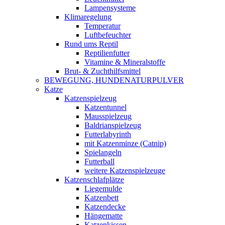
Lampensysteme
Klimaregelung
Temperatur
Luftbefeuchter
Rund ums Reptil
Reptilienfutter
Vitamine & Mineralstoffe
Brut- & Zuchthilfsmittel
BEWEGUNG, HUNDENATURPULVER
Katze
Katzenspielzeug
Katzentunnel
Mausspielzeug
Baldrianspielzeug
Futterlabyrinth
mit Katzenminze (Catnip)
Spielangeln
Futterball
weitere Katzenspielzeuge
Katzenschlafplätze
Liegemulde
Katzenbett
Katzendecke
Hängematte
Katzenkissen