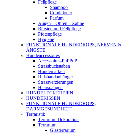
Fellpflege
Shampoo
Conditioner
Parfum
Augen – Ohren – Zähne
Bürsten und Fellpflege
Pfotenpflege
Hygiene
FUNKTIONALE HUNDEDROPS, NERVEN &
ÄNGSTE
Hundeaccessoires
Accessoires-PuPPuP
Strassbuchstaben
Hundemarken
Halsbandanhänger
Strassverzierungen
Haarspangen
HUNDELECKEREIEN
HUNDEKISSEN
FUNKTIONALE HUNDEDROPS,
DARMGESUNDHEIT
Terraristik
Terrarium Dekoration
Terrarium
Glasterrarium