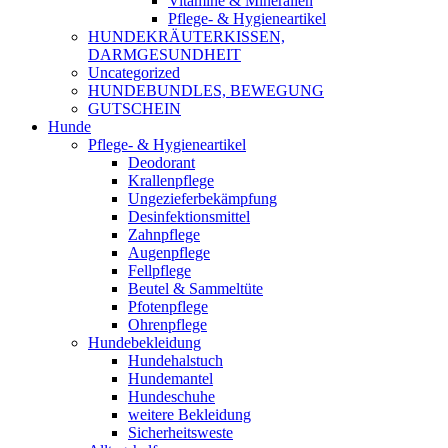
Vitamine & Mineralien
Pflege- & Hygieneartikel
HUNDEKRÄUTERKISSEN,
DARMGESUNDHEIT
Uncategorized
HUNDEBUNDLES, BEWEGUNG
GUTSCHEIN
Hunde
Pflege- & Hygieneartikel
Deodorant
Krallenpflege
Ungezieferbekämpfung
Desinfektionsmittel
Zahnpflege
Augenpflege
Fellpflege
Beutel & Sammeltüte
Pfotenpflege
Ohrenpflege
Hundebekleidung
Hundehalstuch
Hundemantel
Hundeschuhe
weitere Bekleidung
Sicherheitsweste