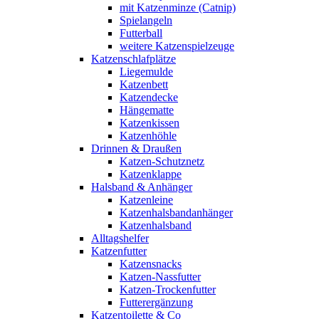
mit Katzenminze (Catnip)
Spielangeln
Futterball
weitere Katzenspielzeuge
Katzenschlafplätze
Liegemulde
Katzenbett
Katzendecke
Hängematte
Katzenkissen
Katzenhöhle
Drinnen & Draußen
Katzen-Schutznetz
Katzenklappe
Halsband & Anhänger
Katzenleine
Katzenhalsbandanhänger
Katzenhalsband
Alltagshelfer
Katzenfutter
Katzensnacks
Katzen-Nassfutter
Katzen-Trockenfutter
Futterergänzung
Katzentoilette & Co