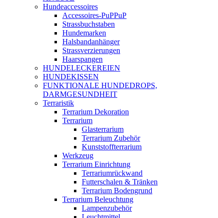
Hundeaccessoires
Accessoires-PuPPuP
Strassbuchstaben
Hundemarken
Halsbandanhänger
Strassverzierungen
Haarspangen
HUNDELECKEREIEN
HUNDEKISSEN
FUNKTIONALE HUNDEDROPS,
DARMGESUNDHEIT
Terraristik
Terrarium Dekoration
Terrarium
Glasterrarium
Terrarium Zubehör
Kunststoffterrarium
Werkzeug
Terrarium Einrichtung
Terrariumrückwand
Futterschalen & Tränken
Terrarium Bodengrund
Terrarium Beleuchtung
Lampenzubehör
Leuchtmittel