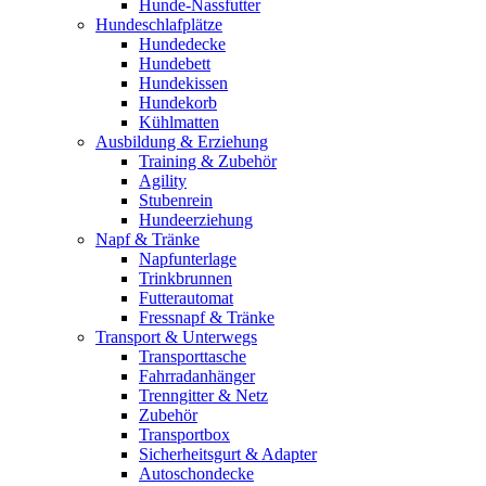
Hunde-Nassfutter
Hundeschlafplätze
Hundedecke
Hundebett
Hundekissen
Hundekorb
Kühlmatten
Ausbildung & Erziehung
Training & Zubehör
Agility
Stubenrein
Hundeerziehung
Napf & Tränke
Napfunterlage
Trinkbrunnen
Futterautomat
Fressnapf & Tränke
Transport & Unterwegs
Transporttasche
Fahrradanhänger
Trenngitter & Netz
Zubehör
Transportbox
Sicherheitsgurt & Adapter
Autoschondecke