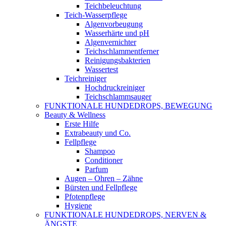
Teichbeleuchtung
Teich-Wasserpflege
Algenvorbeugung
Wasserhärte und pH
Algenvernichter
Teichschlammentferner
Reinigungsbakterien
Wassertest
Teichreiniger
Hochdruckreiniger
Teichschlammsauger
FUNKTIONALE HUNDEDROPS, BEWEGUNG
Beauty & Wellness
Erste Hilfe
Extrabeauty und Co.
Fellpflege
Shampoo
Conditioner
Parfum
Augen – Ohren – Zähne
Bürsten und Fellpflege
Pfotenpflege
Hygiene
FUNKTIONALE HUNDEDROPS, NERVEN &
ÄNGSTE