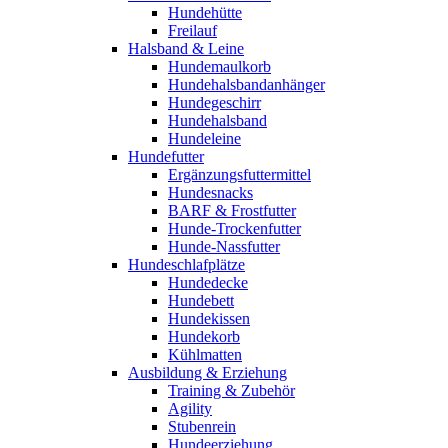
Hundehütte
Freilauf
Halsband & Leine
Hundemaulkorb
Hundehalsbandanhänger
Hundegeschirr
Hundehalsband
Hundeleine
Hundefutter
Ergänzungsfuttermittel
Hundesnacks
BARF & Frostfutter
Hunde-Trockenfutter
Hunde-Nassfutter
Hundeschlafplätze
Hundedecke
Hundebett
Hundekissen
Hundekorb
Kühlmatten
Ausbildung & Erziehung
Training & Zubehör
Agility
Stubenrein
Hundeerziehung