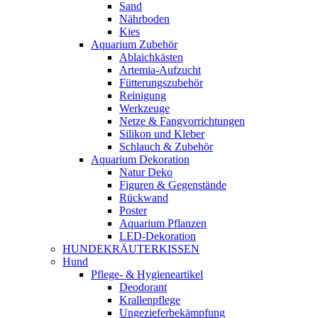
Sand
Nährboden
Kies
Aquarium Zubehör
Ablaichkästen
Artemia-Aufzucht
Fütterungszubehör
Reinigung
Werkzeuge
Netze & Fangvorrichtungen
Silikon und Kleber
Schlauch & Zubehör
Aquarium Dekoration
Natur Deko
Figuren & Gegenstände
Rückwand
Poster
Aquarium Pflanzen
LED-Dekoration
HUNDEKRÄUTERKISSEN
Hund
Pflege- & Hygieneartikel
Deodorant
Krallenpflege
Ungezieferbekämpfung