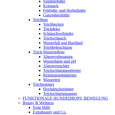
Sommerfutter
Koisnack
Frühjahr- und Herbstfutter
Ganzjahresfutter
Teichbau
Teichbecken
Teichdeko
Schlauchverbinder
Teichschlauch
Wasserfall und Bachlauf
Teichbeleuchtung
Teich-Wasserpflege
Algenvorbeugung
Wasserhärte und pH
Algenvernichter
Teichschlammentferner
Reinigungsbakterien
Wassertest
Teichreiniger
Hochdruckreiniger
Teichschlammsauger
FUNKTIONALE HUNDEDROPS, BEWEGUNG
Beauty & Wellness
Erste Hilfe
Extrabeauty und Co.