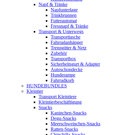
Napf & Tränke
Napfunterlage
Trinkbrunnen
Futterautomat
Fressnapf & Tränke
Transport & Unterwegs
Transporttasche
Fahrradanhänger
Trenngitter & Netz
Zubehör
Transportbox
Sicherheitsgurt & Adapter
Autoschondecke
Hunderampe
Fahrradkorb
HUNDEBUNDLES
Kleintier
Transport Kleintiere
Kleintierbeschäftigung
Snacks
Kaninchen-Snacks
Degu-Snacks
Meerschweinchen-Snacks
Ratten-Snacks
Chinchilla-Snacks