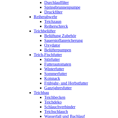
Durchlauffilter
Springbrunnenpumpe
Druckfilter
Reiherabwehr
Teichzaun
Reiherschreck
Teichbelüfter
Belüftung Zubehör
Sauerstoffanreicherung
Oxydator
Belüfterpumpen
Teich-Fischfutter
Störfutter
Futterautomaten
Winterfutter
Sommerfutter
Koisnack
Frühjahr- und Herbstfutter
Ganzjahresfutter
Teichbau
Teichbecken
Teichdeko
Schlauchverbinder
Teichschlauch
Wasserfall und Bachlauf