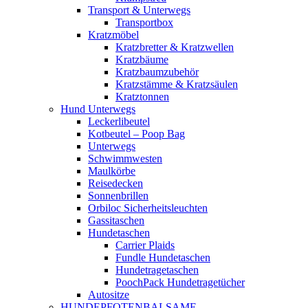
Transport & Unterwegs
Transportbox
Kratzmöbel
Kratzbretter & Kratzwellen
Kratzbäume
Kratzbaumzubehör
Kratzstämme & Kratzsäulen
Kratztonnen
Hund Unterwegs
Leckerlibeutel
Kotbeutel – Poop Bag
Unterwegs
Schwimmwesten
Maulkörbe
Reisedecken
Sonnenbrillen
Orbiloc Sicherheitsleuchten
Gassitaschen
Hundetaschen
Carrier Plaids
Fundle Hundetaschen
Hundetragetaschen
PoochPack Hundetragetücher
Autositze
HUNDEPFOTENBALSAME