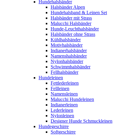
Hundehalsbänder
Halsbänder Alpen
Hundehalsband & Leinen Set
Halsbänder mit Strass
Malucchi Halsbänder
Hunde-Leuchthalsbänder
Halsbänder ohne Strass
Kühlhalsbänder
Motivhalsbänder
Indianerhalsbänder
Namenshalsbänder
Nylonhalsbänder
Schwimmhalsbänder
Fellhalsbänder
Hundeleinen
Fettlederleinen
Fellleinen
Namensleinen
Malucchi Hundeleinen
Indianerleinen
Lederleinen
Nylonleinen
Designer Hunde Schmuckleinen
Hundegeschirre
Softgeschirre