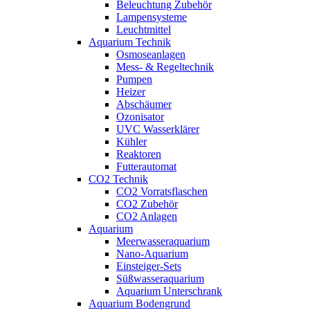
Beleuchtung Zubehör
Lampensysteme
Leuchtmittel
Aquarium Technik
Osmoseanlagen
Mess- & Regeltechnik
Pumpen
Heizer
Abschäumer
Ozonisator
UVC Wasserklärer
Kühler
Reaktoren
Futterautomat
CO2 Technik
CO2 Vorratsflaschen
CO2 Zubehör
CO2 Anlagen
Aquarium
Meerwasseraquarium
Nano-Aquarium
Einsteiger-Sets
Süßwasseraquarium
Aquarium Unterschrank
Aquarium Bodengrund