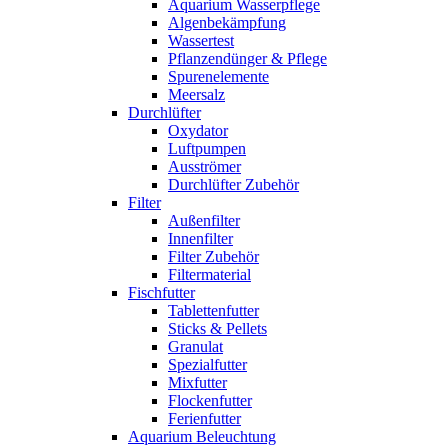
Aquarium Wasserpflege
Algenbekämpfung
Wassertest
Pflanzendünger & Pflege
Spurenelemente
Meersalz
Durchlüfter
Oxydator
Luftpumpen
Ausströmer
Durchlüfter Zubehör
Filter
Außenfilter
Innenfilter
Filter Zubehör
Filtermaterial
Fischfutter
Tablettenfutter
Sticks & Pellets
Granulat
Spezialfutter
Mixfutter
Flockenfutter
Ferienfutter
Aquarium Beleuchtung