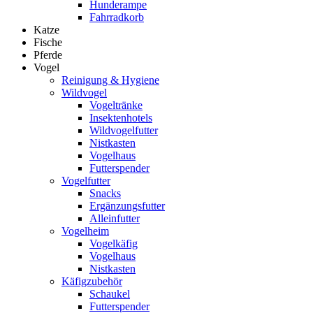
Hunderampe
Fahrradkorb
Katze
Fische
Pferde
Vogel
Reinigung & Hygiene
Wildvogel
Vogeltränke
Insektenhotels
Wildvogelfutter
Nistkasten
Vogelhaus
Futterspender
Vogelfutter
Snacks
Ergänzungsfutter
Alleinfutter
Vogelheim
Vogelkäfig
Vogelhaus
Nistkasten
Käfigzubehör
Schaukel
Futterspender