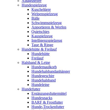
Alltagshelfer
Hundespielzeug
Kuscheltiere
Welpenspielzeug
Bälle
Schwimmspielzeug
Apportieren & Werfen
Quietschies
Kauspielzeug
Intelligenzspielzeug
Taue & Ringe
Hundehütte & Freilauf
Hundehütte
Freilauf
Halsband & Leine
Hundemaulkorb
Hundehalsbandanhänger
Hundegeschirr
Hundehalsband
Hundeleine
Hundefutter
Ergänzungsfuttermittel
Hundesnacks
BARF & Frostfutter
Hunde-Trockenfutter