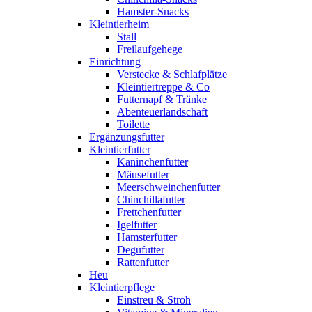
Hamster-Snacks
Kleintierheim
Stall
Freilaufgehege
Einrichtung
Verstecke & Schlafplätze
Kleintiertreppe & Co
Futternapf & Tränke
Abenteuerlandschaft
Toilette
Ergänzungsfutter
Kleintierfutter
Kaninchenfutter
Mäusefutter
Meerschweinchenfutter
Chinchillafutter
Frettchenfutter
Igelfutter
Hamsterfutter
Degufutter
Rattenfutter
Heu
Kleintierpflege
Einstreu & Stroh