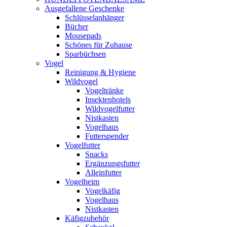
Ausgefallene Geschenke
Schlüsselanhänger
Bücher
Mousepads
Schönes für Zuhause
Sparbüchsen
Vogel
Reinigung & Hygiene
Wildvogel
Vogeltränke
Insektenhotels
Wildvogelfutter
Nistkasten
Vogelhaus
Futterspender
Vogelfutter
Snacks
Ergänzungsfutter
Alleinfutter
Vogelheim
Vogelkäfig
Vogelhaus
Nistkasten
Käfigzubehör