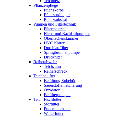
Teichnetz
Pflanzenpflege
Pflanzkörbe
Pflanzendünger
Pflanzsubstrat
Pumpen und Filtertechnik
Filtermaterial
Filter- und Bachlaufpumpen
Oberflächenskimmer
UVC Klärer
Durchlauffilter
Springbrunnenpumpe
Druckfilter
Reiherabwehr
Teichzaun
Reiherschreck
Teichbelüfter
Belüftung Zubehör
Sauerstoffanreicherung
Oxydator
Belüfterpumpen
Teich-Fischfutter
Störfutter
Futterautomaten
Winterfutter