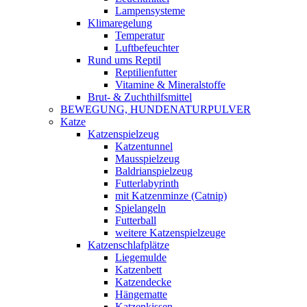
Lampensysteme
Klimaregelung
Temperatur
Luftbefeuchter
Rund ums Reptil
Reptilienfutter
Vitamine & Mineralstoffe
Brut- & Zuchthilfsmittel
BEWEGUNG, HUNDENATURPULVER
Katze
Katzenspielzeug
Katzentunnel
Mausspielzeug
Baldrianspielzeug
Futterlabyrinth
mit Katzenminze (Catnip)
Spielangeln
Futterball
weitere Katzenspielzeuge
Katzenschlafplätze
Liegemulde
Katzenbett
Katzendecke
Hängematte
Katzenkissen