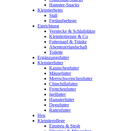
Hamster-Snacks
Kleintierheim
Stall
Freilaufgehege
Einrichtung
Verstecke & Schlafplätze
Kleintiertreppe & Co
Futternapf & Tränke
Abenteuerlandschaft
Toilette
Ergänzungsfutter
Kleintierfutter
Kaninchenfutter
Mäusefutter
Meerschweinchenfutter
Chinchillafutter
Frettchenfutter
Igelfutter
Hamsterfutter
Degufutter
Rattenfutter
Heu
Kleintierpflege
Einstreu & Stroh