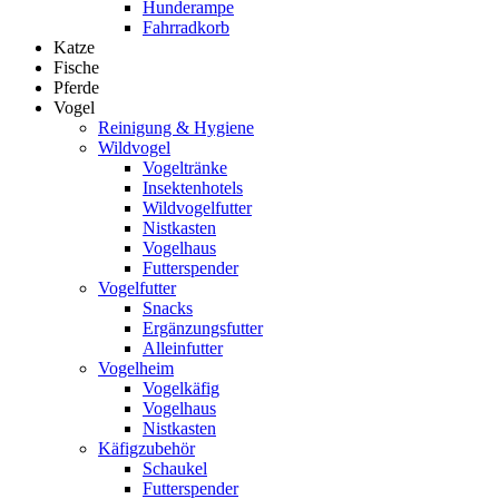
Hunderampe
Fahrradkorb
Katze
Fische
Pferde
Vogel
Reinigung & Hygiene
Wildvogel
Vogeltränke
Insektenhotels
Wildvogelfutter
Nistkasten
Vogelhaus
Futterspender
Vogelfutter
Snacks
Ergänzungsfutter
Alleinfutter
Vogelheim
Vogelkäfig
Vogelhaus
Nistkasten
Käfigzubehör
Schaukel
Futterspender