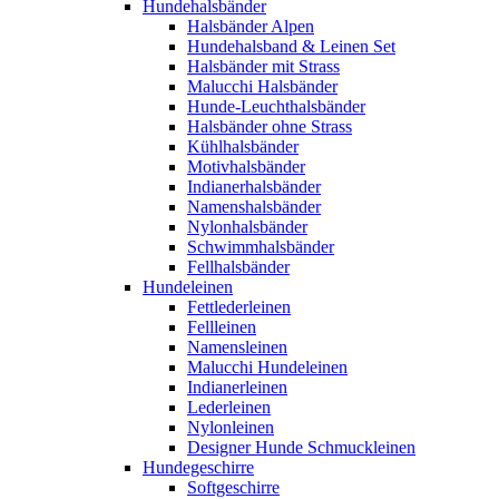
Hundehalsbänder
Halsbänder Alpen
Hundehalsband & Leinen Set
Halsbänder mit Strass
Malucchi Halsbänder
Hunde-Leuchthalsbänder
Halsbänder ohne Strass
Kühlhalsbänder
Motivhalsbänder
Indianerhalsbänder
Namenshalsbänder
Nylonhalsbänder
Schwimmhalsbänder
Fellhalsbänder
Hundeleinen
Fettlederleinen
Fellleinen
Namensleinen
Malucchi Hundeleinen
Indianerleinen
Lederleinen
Nylonleinen
Designer Hunde Schmuckleinen
Hundegeschirre
Softgeschirre