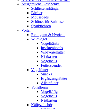
Ausgefallene Geschenke
Schlüsselanhänger
Bücher
Mousepads
Schönes für Zuhause
Sparbüchsen
Vogel
Reinigung & Hygiene
Wildvogel
Vogeltränke
Insektenhotels
Wildvogelfutter
Nistkasten
Vogelhaus
Futterspender
Vogelfutter
Snacks
Ergänzungsfutter
Alleinfutter
Vogelheim
Vogelkäfig
Vogelhaus
Nistkasten
Käfigzubehör