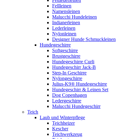
Fettlederleinen
Fellleinen
Namensleinen
Malucchi Hundeleinen
Indianerleinen
Lederleinen
Nylonleinen
Designer Hunde Schmuckleinen
Hundegeschirre
Softgeschirre
Brustgeschirre
Hundegeschirre Curli
Hundegeschirr Jack-B
Step-In Geschirre
Nylongeschirre
Julius-K9® Hundegeschirre
Hundegeschirr & Leinen Set
Dog Copenhagen
Ledergeschirre
Malucchi Hundegeschirr
Teich
Laub und Winterpflege
Teichheizer
Kescher
Teichwerkzeug