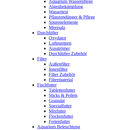
Aquarium Wasserpflege
Algenbekämpfung
Wassertest
Pflanzendünger & Pflege
Spurenelemente
Meersalz
Durchlüfter
Oxydator
Luftpumpen
Ausströmer
Durchlüfter Zubehör
Filter
Außenfilter
Innenfilter
Filter Zubehör
Filtermaterial
Fischfutter
Tablettenfutter
Sticks & Pellets
Granulat
Spezialfutter
Mixfutter
Flockenfutter
Ferienfutter
Aquarium Beleuchtung