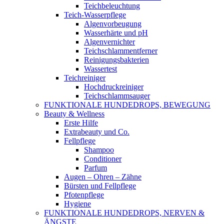
Teichbeleuchtung
Teich-Wasserpflege
Algenvorbeugung
Wasserhärte und pH
Algenvernichter
Teichschlammentferner
Reinigungsbakterien
Wassertest
Teichreiniger
Hochdruckreiniger
Teichschlammsauger
FUNKTIONALE HUNDEDROPS, BEWEGUNG
Beauty & Wellness
Erste Hilfe
Extrabeauty und Co.
Fellpflege
Shampoo
Conditioner
Parfum
Augen – Ohren – Zähne
Bürsten und Fellpflege
Pfotenpflege
Hygiene
FUNKTIONALE HUNDEDROPS, NERVEN &
ÄNGSTE