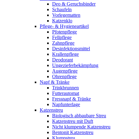
Deo & Geruchsbinder
Schaufeln
Vorlegematten
Katzenklo
Pflege- & Hygieneartikel
Pfotenpflege
Fellpflege
Zahnpflege
Desinfektionsmittel
Krallenpflege
Deodorant
Ungezieferbekämpfung
Augenpflege
Ohrenpflege
Napf & Tränke
Trinkbrunnen
Futterautomat
Fressnapf & Tränke
Napfunterlage
Katzenstreu
Biologisch abbaubare Streu
Katzenstreu mit Duft
Nicht klumpende Katzenstreu
Bentonit Katzenstreu
Klumpstreu