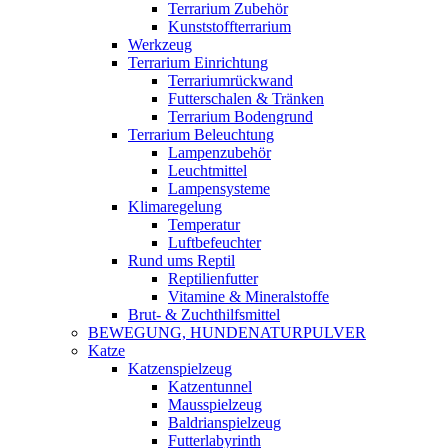
Terrarium Zubehör
Kunststoffterrarium
Werkzeug
Terrarium Einrichtung
Terrariumrückwand
Futterschalen & Tränken
Terrarium Bodengrund
Terrarium Beleuchtung
Lampenzubehör
Leuchtmittel
Lampensysteme
Klimaregelung
Temperatur
Luftbefeuchter
Rund ums Reptil
Reptilienfutter
Vitamine & Mineralstoffe
Brut- & Zuchthilfsmittel
BEWEGUNG, HUNDENATURPULVER
Katze
Katzenspielzeug
Katzentunnel
Mausspielzeug
Baldrianspielzeug
Futterlabyrinth