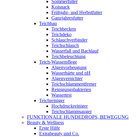
Sommerfutter
Koisnack
Frühjahr- und Herbstfutter
Ganzjahresfutter
Teichbau
Teichbecken
Teichdeko
Schlauchverbinder
Teichschlauch
Wasserfall und Bachlauf
Teichbeleuchtung
Teich-Wasserpflege
Algenvorbeugung
Wasserhärte und pH
Algenvernichter
Teichschlammentferner
Reinigungsbakterien
Wassertest
Teichreiniger
Hochdruckreiniger
Teichschlammsauger
FUNKTIONALE HUNDEDROPS, BEWEGUNG
Beauty & Wellness
Erste Hilfe
Extrabeauty und Co.