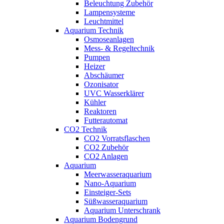
Beleuchtung Zubehör
Lampensysteme
Leuchtmittel
Aquarium Technik
Osmoseanlagen
Mess- & Regeltechnik
Pumpen
Heizer
Abschäumer
Ozonisator
UVC Wasserklärer
Kühler
Reaktoren
Futterautomat
CO2 Technik
CO2 Vorratsflaschen
CO2 Zubehör
CO2 Anlagen
Aquarium
Meerwasseraquarium
Nano-Aquarium
Einsteiger-Sets
Süßwasseraquarium
Aquarium Unterschrank
Aquarium Bodengrund