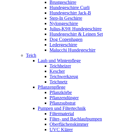
Brustgeschirre
Hundegeschirre Curli
Hundegeschirr Jack-B
Step-In Geschirre
Nylongeschirre
Julius-K9® Hundegeschirre
Hundegeschirr & Leinen Set
Dog Copenhagen
Ledergeschirre
Malucchi Hundegeschirr
Teich
Laub und Winterpflege
Teichheizer
Kescher
Teichwerkzeug
Teichnetz
Pflanzenpflege
Pflanzkörbe
Pflanzendünger
Pflanzsubstrat
Pumpen und Filtertechnik
Filtermaterial
Filter- und Bachlaufpumpen
Oberflächenskimmer
UVC Klärer