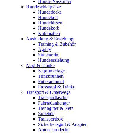
Hunde-Nassfutter
Hundeschlafplätze
Hundedecke
Hundebett
Hundekissen
Hundekorb
Kühlmatten
Ausbildung & Erziehung
Training & Zubehör
Agility
Stubenrein
Hundeerziehung
Napf & Tränke
Napfunterlage
Trinkbrunnen
Futterautomat
Fressnapf & Tränke
Transport & Unterwegs
Transporttasche
Fahrradanhänger
Trenngitter & Netz
Zubehör
Transportbox
Sicherheitsgurt & Adapter
Autoschondecke