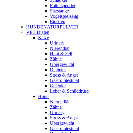
Schaukel
Futterspender
Sitzstange
Vogelspielzeug
Einstreu
HUNDENATURPULVER
VET Diäten
Katze
Urinary
Nierendiät
Haut & Fell
Zähne
Übergewicht
Diabetes
Stress & Angst
Gastrointestinal
Gelenke
Leber & Schilddrüse
Hund
Nierendiät
Zähne
Urinary
Stress & Angst
Übergewicht
Gastrointestinal