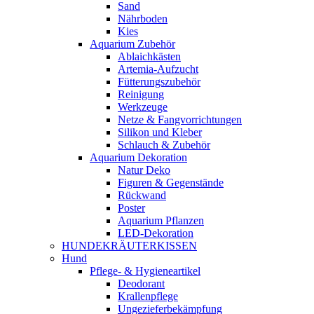
Sand
Nährboden
Kies
Aquarium Zubehör
Ablaichkästen
Artemia-Aufzucht
Fütterungszubehör
Reinigung
Werkzeuge
Netze & Fangvorrichtungen
Silikon und Kleber
Schlauch & Zubehör
Aquarium Dekoration
Natur Deko
Figuren & Gegenstände
Rückwand
Poster
Aquarium Pflanzen
LED-Dekoration
HUNDEKRÄUTERKISSEN
Hund
Pflege- & Hygieneartikel
Deodorant
Krallenpflege
Ungezieferbekämpfung