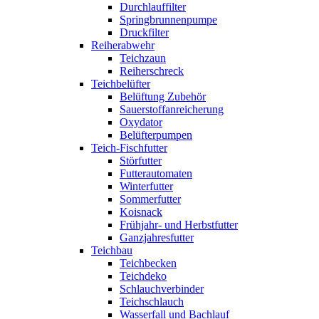
Durchlauffilter
Springbrunnenpumpe
Druckfilter
Reiherabwehr
Teichzaun
Reiherschreck
Teichbelüfter
Belüftung Zubehör
Sauerstoffanreicherung
Oxydator
Belüfterpumpen
Teich-Fischfutter
Störfutter
Futterautomaten
Winterfutter
Sommerfutter
Koisnack
Frühjahr- und Herbstfutter
Ganzjahresfutter
Teichbau
Teichbecken
Teichdeko
Schlauchverbinder
Teichschlauch
Wasserfall und Bachlauf