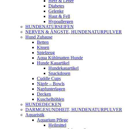
Herz & Leber
Diabetes
Gelenke
Haut & Fell
Hypoallergen
HUNDENATURSEIFEN
NERVEN & ÄNGSTE, HUNDENATURPULVER
Hund Zuhause
Betten
Kissen
Spielzeug
Aqua Kühlmatten Hunde
Hunde Kauartikel
Hundekauartikel
Snackdosen
Cuddle Cups
Näpfe – Bowls
Napfunterlagen
Decken
Kuschelhöhlen
HUNDEDECKEN
DARMGESUNDHEIT, HUNDENATURPULVER
Aquaristik
Aquarium Pflege
Heilmittel