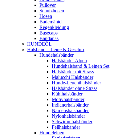
Pullover
Schutzhosen
Hosen
Bademäntel
Regenkleidung
Basecaps
Bandanas
HUNDEÖL
Halsband – Leine & Geschirr
Hundehalsbänder
Halsbänder Alpen
Hundehalsband & Leinen Set
Halsbänder mit Strass
Malucchi Halsbänder
Hunde-Leuchthalsbänder
Halsbänder ohne Strass
Kühlhalsbänder
Motivhalsbänder
Indianerhalsbänder
Namenshalsbänder
Nylonhalsbänder
Schwimmhalsbänder
Fellhalsbänder
Hundeleinen