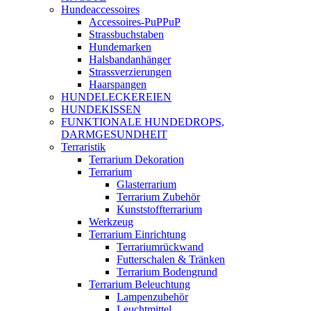
Hundeaccessoires
Accessoires-PuPPuP
Strassbuchstaben
Hundemarken
Halsbandanhänger
Strassverzierungen
Haarspangen
HUNDELECKEREIEN
HUNDEKISSEN
FUNKTIONALE HUNDEDROPS,
DARMGESUNDHEIT
Terraristik
Terrarium Dekoration
Terrarium
Glasterrarium
Terrarium Zubehör
Kunststoffterrarium
Werkzeug
Terrarium Einrichtung
Terrariumrückwand
Futterschalen & Tränken
Terrarium Bodengrund
Terrarium Beleuchtung
Lampenzubehör
Leuchtmittel