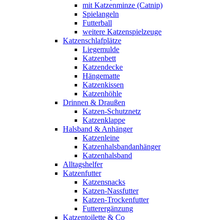
mit Katzenminze (Catnip)
Spielangeln
Futterball
weitere Katzenspielzeuge
Katzenschlafplätze
Liegemulde
Katzenbett
Katzendecke
Hängematte
Katzenkissen
Katzenhöhle
Drinnen & Draußen
Katzen-Schutznetz
Katzenklappe
Halsband & Anhänger
Katzenleine
Katzenhalsbandanhänger
Katzenhalsband
Alltagshelfer
Katzenfutter
Katzensnacks
Katzen-Nassfutter
Katzen-Trockenfutter
Futterergänzung
Katzentoilette & Co