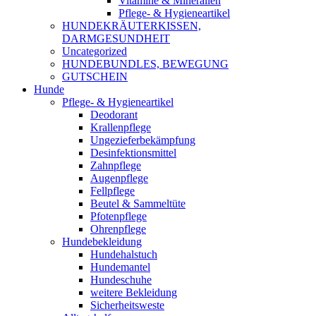
Vitamine & Mineralien
Pflege- & Hygieneartikel
HUNDEKRÄUTERKISSEN,
DARMGESUNDHEIT
Uncategorized
HUNDEBUNDLES, BEWEGUNG
GUTSCHEIN
Hunde
Pflege- & Hygieneartikel
Deodorant
Krallenpflege
Ungezieferbekämpfung
Desinfektionsmittel
Zahnpflege
Augenpflege
Fellpflege
Beutel & Sammeltüte
Pfotenpflege
Ohrenpflege
Hundebekleidung
Hundehalstuch
Hundemantel
Hundeschuhe
weitere Bekleidung
Sicherheitsweste