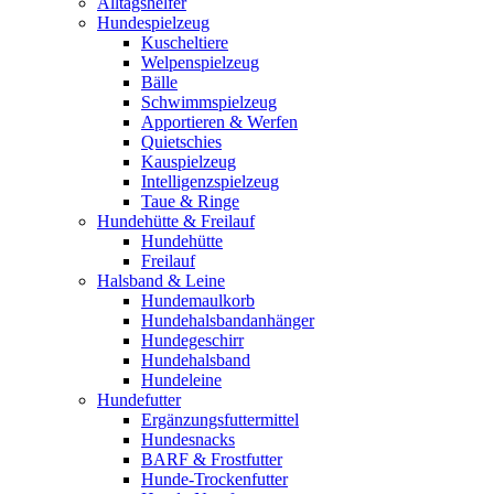
Alltagshelfer
Hundespielzeug
Kuscheltiere
Welpenspielzeug
Bälle
Schwimmspielzeug
Apportieren & Werfen
Quietschies
Kauspielzeug
Intelligenzspielzeug
Taue & Ringe
Hundehütte & Freilauf
Hundehütte
Freilauf
Halsband & Leine
Hundemaulkorb
Hundehalsbandanhänger
Hundegeschirr
Hundehalsband
Hundeleine
Hundefutter
Ergänzungsfuttermittel
Hundesnacks
BARF & Frostfutter
Hunde-Trockenfutter