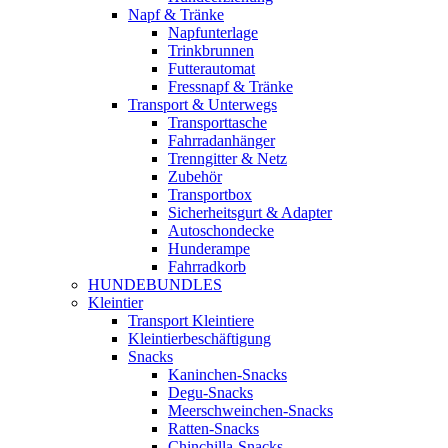
Napf & Tränke
Napfunterlage
Trinkbrunnen
Futterautomat
Fressnapf & Tränke
Transport & Unterwegs
Transporttasche
Fahrradanhänger
Trenngitter & Netz
Zubehör
Transportbox
Sicherheitsgurt & Adapter
Autoschondecke
Hunderampe
Fahrradkorb
HUNDEBUNDLES
Kleintier
Transport Kleintiere
Kleintierbeschäftigung
Snacks
Kaninchen-Snacks
Degu-Snacks
Meerschweinchen-Snacks
Ratten-Snacks
Chinchilla-Snacks