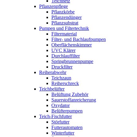
Teichnetz
Pflanzenpflege
Pflanzkörbe
Pflanzendünger
Pflanzsubstrat
Pumpen und Filtertechnik
Filtermaterial
Filter- und Bachlaufpumpen
Oberflächenskimmer
UVC Klärer
Durchlauffilter
Springbrunnenpumpe
Druckfilter
Reiherabwehr
Teichzaun
Reiherschreck
Teichbelüfter
Belüftung Zubehör
Sauerstoffanreicherung
Oxydator
Belüfterpumpen
Teich-Fischfutter
Störfutter
Futterautomaten
Winterfutter