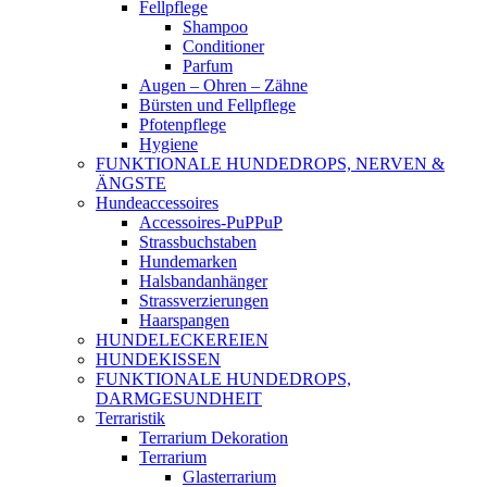
Fellpflege
Shampoo
Conditioner
Parfum
Augen – Ohren – Zähne
Bürsten und Fellpflege
Pfotenpflege
Hygiene
FUNKTIONALE HUNDEDROPS, NERVEN &
ÄNGSTE
Hundeaccessoires
Accessoires-PuPPuP
Strassbuchstaben
Hundemarken
Halsbandanhänger
Strassverzierungen
Haarspangen
HUNDELECKEREIEN
HUNDEKISSEN
FUNKTIONALE HUNDEDROPS,
DARMGESUNDHEIT
Terraristik
Terrarium Dekoration
Terrarium
Glasterrarium