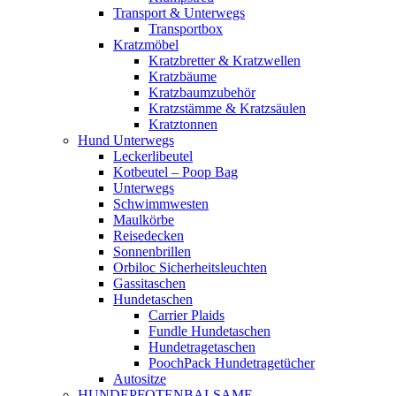
Transport & Unterwegs
Transportbox
Kratzmöbel
Kratzbretter & Kratzwellen
Kratzbäume
Kratzbaumzubehör
Kratzstämme & Kratzsäulen
Kratztonnen
Hund Unterwegs
Leckerlibeutel
Kotbeutel – Poop Bag
Unterwegs
Schwimmwesten
Maulkörbe
Reisedecken
Sonnenbrillen
Orbiloc Sicherheitsleuchten
Gassitaschen
Hundetaschen
Carrier Plaids
Fundle Hundetaschen
Hundetragetaschen
PoochPack Hundetragetücher
Autositze
HUNDEPFOTENBALSAME