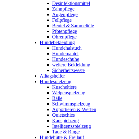
Desinfektionsmittel
Zahnpflege
Augenpflege
Fellpflege
Beutel & Sammeltüte
Pfotenpflege
Ohrenpflege
Hundebekleidung
Hundehalstuch
Hundemantel
Hundeschuhe
weitere Bekleidung
Sicherheitsweste
Alltagshelfer
Hundespielzeug
Kuscheltiere
Welpenspielzeug
Bälle
Schwimmspielzeug
Apportieren & Werfen
Quietschies
Kauspielzeug
Intelligenzspielzeug
Taue & Ringe
Hundehütte & Freilauf