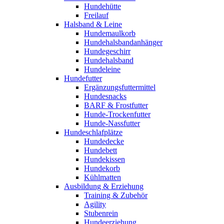
Hundehütte
Freilauf
Halsband & Leine
Hundemaulkorb
Hundehalsbandanhänger
Hundegeschirr
Hundehalsband
Hundeleine
Hundefutter
Ergänzungsfuttermittel
Hundesnacks
BARF & Frostfutter
Hunde-Trockenfutter
Hunde-Nassfutter
Hundeschlafplätze
Hundedecke
Hundebett
Hundekissen
Hundekorb
Kühlmatten
Ausbildung & Erziehung
Training & Zubehör
Agility
Stubenrein
Hundeerziehung