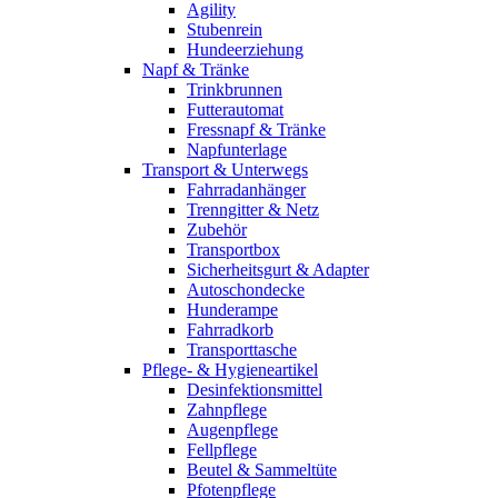
Agility
Stubenrein
Hundeerziehung
Napf & Tränke
Trinkbrunnen
Futterautomat
Fressnapf & Tränke
Napfunterlage
Transport & Unterwegs
Fahrradanhänger
Trenngitter & Netz
Zubehör
Transportbox
Sicherheitsgurt & Adapter
Autoschondecke
Hunderampe
Fahrradkorb
Transporttasche
Pflege- & Hygieneartikel
Desinfektionsmittel
Zahnpflege
Augenpflege
Fellpflege
Beutel & Sammeltüte
Pfotenpflege