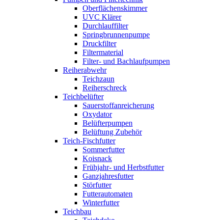
Oberflächenskimmer
UVC Klärer
Durchlauffilter
Springbrunnenpumpe
Druckfilter
Filtermaterial
Filter- und Bachlaufpumpen
Reiherabwehr
Teichzaun
Reiherschreck
Teichbelüfter
Sauerstoffanreicherung
Oxydator
Belüfterpumpen
Belüftung Zubehör
Teich-Fischfutter
Sommerfutter
Koisnack
Frühjahr- und Herbstfutter
Ganzjahresfutter
Störfutter
Futterautomaten
Winterfutter
Teichbau