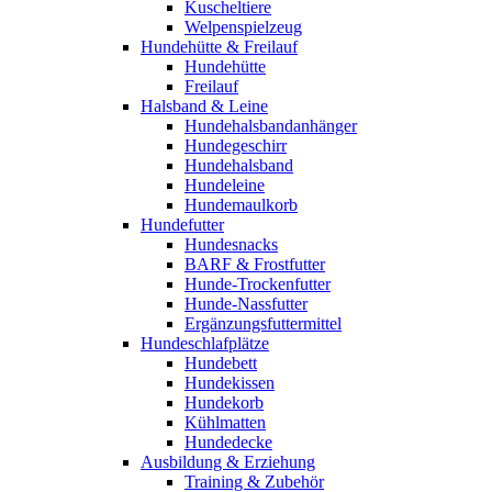
Kuscheltiere
Welpenspielzeug
Hundehütte & Freilauf
Hundehütte
Freilauf
Halsband & Leine
Hundehalsbandanhänger
Hundegeschirr
Hundehalsband
Hundeleine
Hundemaulkorb
Hundefutter
Hundesnacks
BARF & Frostfutter
Hunde-Trockenfutter
Hunde-Nassfutter
Ergänzungsfuttermittel
Hundeschlafplätze
Hundebett
Hundekissen
Hundekorb
Kühlmatten
Hundedecke
Ausbildung & Erziehung
Training & Zubehör