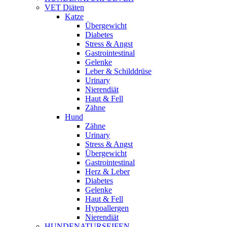
VET Diäten
Katze
Übergewicht
Diabetes
Stress & Angst
Gastrointestinal
Gelenke
Leber & Schilddrüse
Urinary
Nierendiät
Haut & Fell
Zähne
Hund
Zähne
Urinary
Stress & Angst
Übergewicht
Gastrointestinal
Herz & Leber
Diabetes
Gelenke
Haut & Fell
Hypoallergen
Nierendiät
HUNDENATURSEIFEN