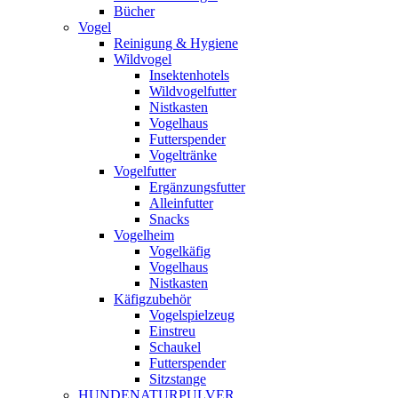
Bücher
Vogel
Reinigung & Hygiene
Wildvogel
Insektenhotels
Wildvogelfutter
Nistkasten
Vogelhaus
Futterspender
Vogeltränke
Vogelfutter
Ergänzungsfutter
Alleinfutter
Snacks
Vogelheim
Vogelkäfig
Vogelhaus
Nistkasten
Käfigzubehör
Vogelspielzeug
Einstreu
Schaukel
Futterspender
Sitzstange
HUNDENATURPULVER