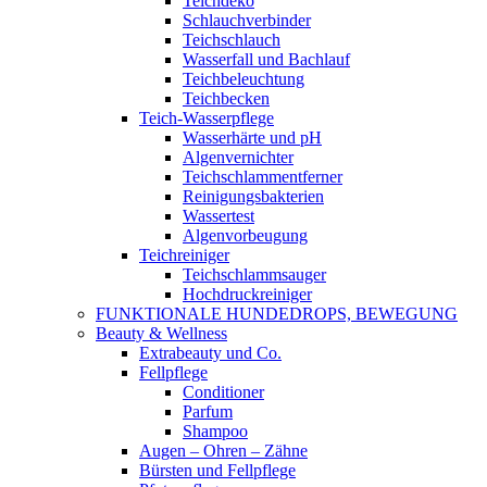
Teichdeko
Schlauchverbinder
Teichschlauch
Wasserfall und Bachlauf
Teichbeleuchtung
Teichbecken
Teich-Wasserpflege
Wasserhärte und pH
Algenvernichter
Teichschlammentferner
Reinigungsbakterien
Wassertest
Algenvorbeugung
Teichreiniger
Teichschlammsauger
Hochdruckreiniger
FUNKTIONALE HUNDEDROPS, BEWEGUNG
Beauty & Wellness
Extrabeauty und Co.
Fellpflege
Conditioner
Parfum
Shampoo
Augen – Ohren – Zähne
Bürsten und Fellpflege