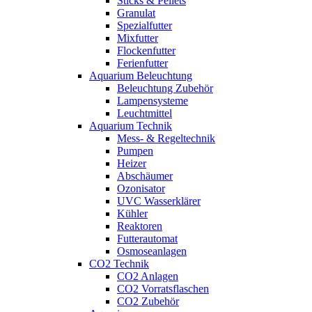
Sticks & Pellets
Granulat
Spezialfutter
Mixfutter
Flockenfutter
Ferienfutter
Aquarium Beleuchtung
Beleuchtung Zubehör
Lampensysteme
Leuchtmittel
Aquarium Technik
Mess- & Regeltechnik
Pumpen
Heizer
Abschäumer
Ozonisator
UVC Wasserklärer
Kühler
Reaktoren
Futterautomat
Osmoseanlagen
CO2 Technik
CO2 Anlagen
CO2 Vorratsflaschen
CO2 Zubehör