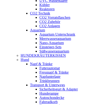
UVC Wasserklärer
Kühler
Reaktoren
CO2 Technik
CO2 Vorratsflaschen
CO2 Zubehör
CO2 Anlagen
Aquarium
Aquarium Unterschrank
Meerwasseraquarium
Nano-Aquarium
Einsteiger-Sets
Süßwasseraquarium
HUNDEKRÄUTERKISSEN
Hund
Napf & Tränke
Futterautomat
Fressnapf & Tränke
Napfunterlage
Trinkbrunnen
Transport & Unterwegs
Sicherheitsgurt & Adapter
Hunderampe
Autoschondecke
Fahrradkorb