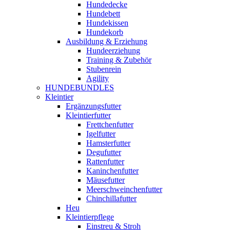
Hundedecke
Hundebett
Hundekissen
Hundekorb
Ausbildung & Erziehung
Hundeerziehung
Training & Zubehör
Stubenrein
Agility
HUNDEBUNDLES
Kleintier
Ergänzungsfutter
Kleintierfutter
Frettchenfutter
Igelfutter
Hamsterfutter
Degufutter
Rattenfutter
Kaninchenfutter
Mäusefutter
Meerschweinchenfutter
Chinchillafutter
Heu
Kleintierpflege
Einstreu & Stroh