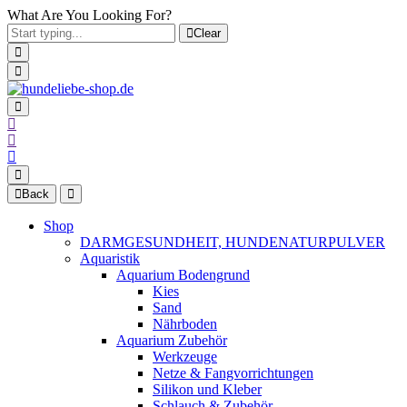
What Are You Looking For?
Clear
Back
Shop
DARMGESUNDHEIT, HUNDENATURPULVER
Aquaristik
Aquarium Bodengrund
Kies
Sand
Nährboden
Aquarium Zubehör
Werkzeuge
Netze & Fangvorrichtungen
Silikon und Kleber
Schlauch & Zubehör