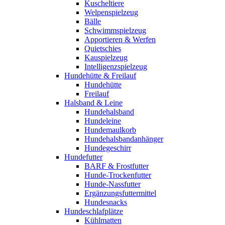
Kuscheltiere
Welpenspielzeug
Bälle
Schwimmspielzeug
Apportieren & Werfen
Quietschies
Kauspielzeug
Intelligenzspielzeug
Hundehütte & Freilauf
Hundehütte
Freilauf
Halsband & Leine
Hundehalsband
Hundeleine
Hundemaulkorb
Hundehalsbandanhänger
Hundegeschirr
Hundefutter
BARF & Frostfutter
Hunde-Trockenfutter
Hunde-Nassfutter
Ergänzungsfuttermittel
Hundesnacks
Hundeschlafplätze
Kühlmatten