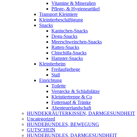
Vitamine & Mineralien
Pflege- & Hygieneartikel
Transport Kleintiere
Kleintierbeschäftigung
Snacks
Kaninchen-Snacks
Degu-Snacks
Meerschweinchen-Snacks
Ratten-Snacks
Chinchilla-Snacks
Hamster-Snacks
Kleintierheim
Freilaufgehege
Stall
Einrichtung
Toilette
Verstecke & Schlafplätze
Kleintiertreppe & Co
Futternapf & Tränke
Abenteuerlandschaft
HUNDEKRÄUTERKISSEN, DARMGESUNDHEIT
Uncategorized
HUNDEBUNDLES, BEWEGUNG
GUTSCHEIN
HUNDEBUNDLES, DARMGESUNDHEIT