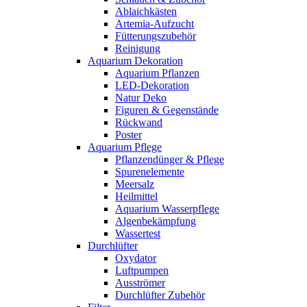
Ablaichkästen
Artemia-Aufzucht
Fütterungszubehör
Reinigung
Aquarium Dekoration
Aquarium Pflanzen
LED-Dekoration
Natur Deko
Figuren & Gegenstände
Rückwand
Poster
Aquarium Pflege
Pflanzendünger & Pflege
Spurenelemente
Meersalz
Heilmittel
Aquarium Wasserpflege
Algenbekämpfung
Wassertest
Durchlüfter
Oxydator
Luftpumpen
Ausströmer
Durchlüfter Zubehör