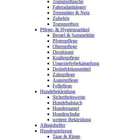
Transporttasche
Fahrradanhänger
Trenngitter & Netz
Zubehör
Transportbox
Pflege- & Hygieneartikel
Beutel & Sammeltüte
Pfotenpflege
Ohrenpflege
Deodorant
Krallenpflege
Ungezieferbekämpfung
Desinfektionsmittel
Zahnpflege
Augenpflege
Fellpflege
Hundebekleidung
Sicherheitsweste
Hundehalstuch
Hundemantel
Hundeschuhe
weitere Bekleidung
Alltagshelfer
Hundespielzeug
Taue & Ringe