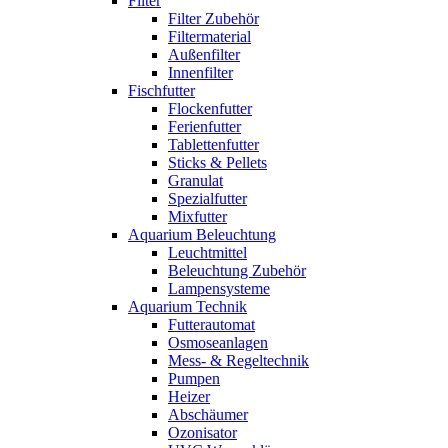
Filter
Filter Zubehör
Filtermaterial
Außenfilter
Innenfilter
Fischfutter
Flockenfutter
Ferienfutter
Tablettenfutter
Sticks & Pellets
Granulat
Spezialfutter
Mixfutter
Aquarium Beleuchtung
Leuchtmittel
Beleuchtung Zubehör
Lampensysteme
Aquarium Technik
Futterautomat
Osmoseanlagen
Mess- & Regeltechnik
Pumpen
Heizer
Abschäumer
Ozonisator