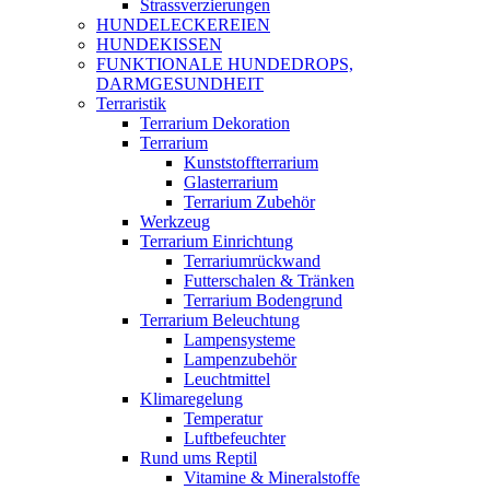
Strassverzierungen
HUNDELECKEREIEN
HUNDEKISSEN
FUNKTIONALE HUNDEDROPS,
DARMGESUNDHEIT
Terraristik
Terrarium Dekoration
Terrarium
Kunststoffterrarium
Glasterrarium
Terrarium Zubehör
Werkzeug
Terrarium Einrichtung
Terrariumrückwand
Futterschalen & Tränken
Terrarium Bodengrund
Terrarium Beleuchtung
Lampensysteme
Lampenzubehör
Leuchtmittel
Klimaregelung
Temperatur
Luftbefeuchter
Rund ums Reptil
Vitamine & Mineralstoffe