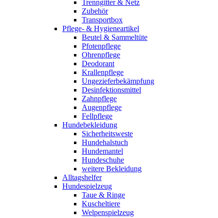
Trenngitter & Netz
Zubehör
Transportbox
Pflege- & Hygieneartikel
Beutel & Sammeltüte
Pfotenpflege
Ohrenpflege
Deodorant
Krallenpflege
Ungezieferbekämpfung
Desinfektionsmittel
Zahnpflege
Augenpflege
Fellpflege
Hundebekleidung
Sicherheitsweste
Hundehalstuch
Hundemantel
Hundeschuhe
weitere Bekleidung
Alltagshelfer
Hundespielzeug
Taue & Ringe
Kuscheltiere
Welpenspielzeug