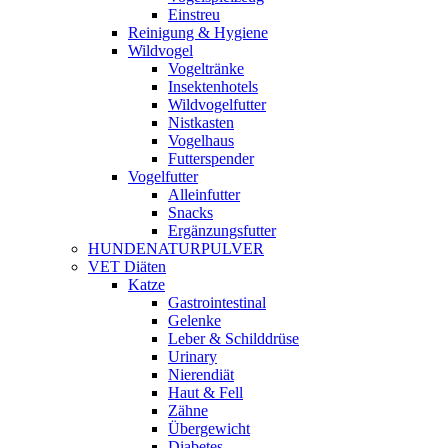
Einstreu
Reinigung & Hygiene
Wildvogel
Vogeltränke
Insektenhotels
Wildvogelfutter
Nistkasten
Vogelhaus
Futterspender
Vogelfutter
Alleinfutter
Snacks
Ergänzungsfutter
HUNDENATURPULVER
VET Diäten
Katze
Gastrointestinal
Gelenke
Leber & Schilddrüse
Urinary
Nierendiät
Haut & Fell
Zähne
Übergewicht
Diabetes