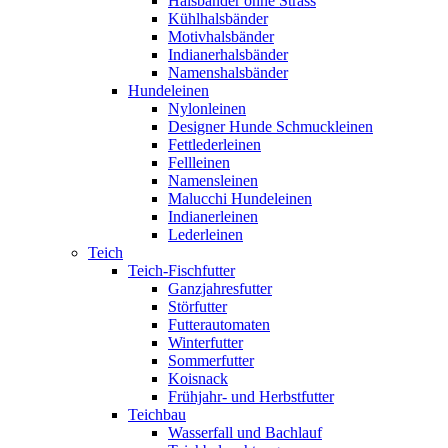
Halsbänder ohne Strass
Kühlhalsbänder
Motivhalsbänder
Indianerhalsbänder
Namenshalsbänder
Hundeleinen
Nylonleinen
Designer Hunde Schmuckleinen
Fettlederleinen
Fellleinen
Namensleinen
Malucchi Hundeleinen
Indianerleinen
Lederleinen
Teich
Teich-Fischfutter
Ganzjahresfutter
Störfutter
Futterautomaten
Winterfutter
Sommerfutter
Koisnack
Frühjahr- und Herbstfutter
Teichbau
Wasserfall und Bachlauf