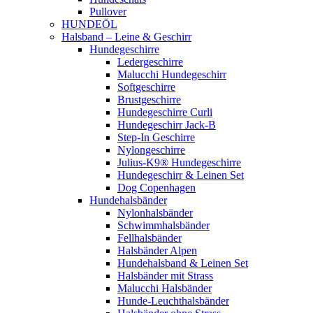
Pullover
HUNDEÖL
Halsband – Leine & Geschirr
Hundegeschirre
Ledergeschirre
Malucchi Hundegeschirr
Softgeschirre
Brustgeschirre
Hundegeschirre Curli
Hundegeschirr Jack-B
Step-In Geschirre
Nylongeschirre
Julius-K9® Hundegeschirre
Hundegeschirr & Leinen Set
Dog Copenhagen
Hundehalsbänder
Nylonhalsbänder
Schwimmhalsbänder
Fellhalsbänder
Halsbänder Alpen
Hundehalsband & Leinen Set
Halsbänder mit Strass
Malucchi Halsbänder
Hunde-Leuchthalsbänder