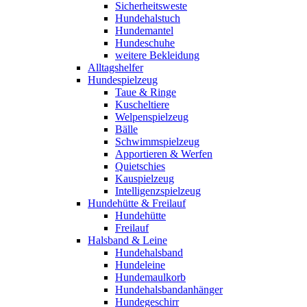
Sicherheitsweste
Hundehalstuch
Hundemantel
Hundeschuhe
weitere Bekleidung
Alltagshelfer
Hundespielzeug
Taue & Ringe
Kuscheltiere
Welpenspielzeug
Bälle
Schwimmspielzeug
Apportieren & Werfen
Quietschies
Kauspielzeug
Intelligenzspielzeug
Hundehütte & Freilauf
Hundehütte
Freilauf
Halsband & Leine
Hundehalsband
Hundeleine
Hundemaulkorb
Hundehalsbandanhänger
Hundegeschirr