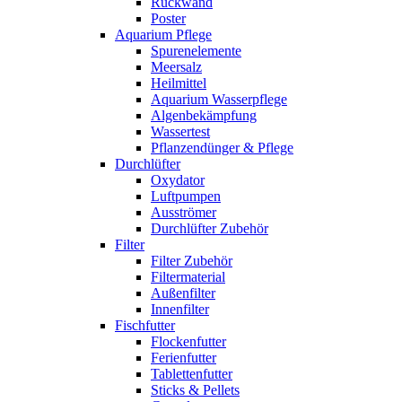
Rückwand
Poster
Aquarium Pflege
Spurenelemente
Meersalz
Heilmittel
Aquarium Wasserpflege
Algenbekämpfung
Wassertest
Pflanzendünger & Pflege
Durchlüfter
Oxydator
Luftpumpen
Ausströmer
Durchlüfter Zubehör
Filter
Filter Zubehör
Filtermaterial
Außenfilter
Innenfilter
Fischfutter
Flockenfutter
Ferienfutter
Tablettenfutter
Sticks & Pellets