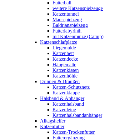
Futterball
weitere Katzenspielzeuge
Katzentunnel
Mausspielzeug
Baldrianspielzeug
Futterlabyrinth
mit Katzenminze (Catnip)
Katzenschlafplätze
Liegemulde
Katzenbett
Katzendecke
Hängematte
Katzenkissen
Katzenhöhle
Drinnen & Draußen
Katzen-Schutznetz
Katzenklappe
Halsband & Anhänger
Katzenhalsband
Katzenleine
Katzenhalsbandanhänger
Alltagshelfer
Katzenfutter
Katzen-Trockenfutter
Futterergänzung