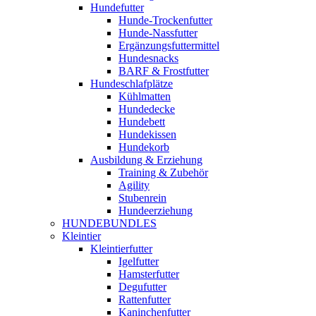
Hundefutter
Hunde-Trockenfutter
Hunde-Nassfutter
Ergänzungsfuttermittel
Hundesnacks
BARF & Frostfutter
Hundeschlafplätze
Kühlmatten
Hundedecke
Hundebett
Hundekissen
Hundekorb
Ausbildung & Erziehung
Training & Zubehör
Agility
Stubenrein
Hundeerziehung
HUNDEBUNDLES
Kleintier
Kleintierfutter
Igelfutter
Hamsterfutter
Degufutter
Rattenfutter
Kaninchenfutter