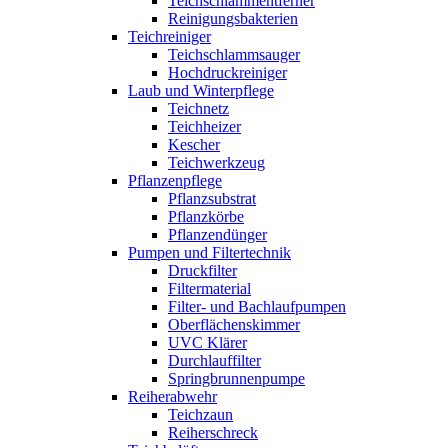
Teichschlammentferner
Reinigungsbakterien
Teichreiniger
Teichschlammsauger
Hochdruckreiniger
Laub und Winterpflege
Teichnetz
Teichheizer
Kescher
Teichwerkzeug
Pflanzenpflege
Pflanzsubstrat
Pflanzkörbe
Pflanzendünger
Pumpen und Filtertechnik
Druckfilter
Filtermaterial
Filter- und Bachlaufpumpen
Oberflächenskimmer
UVC Klärer
Durchlauffilter
Springbrunnenpumpe
Reiherabwehr
Teichzaun
Reiherschreck