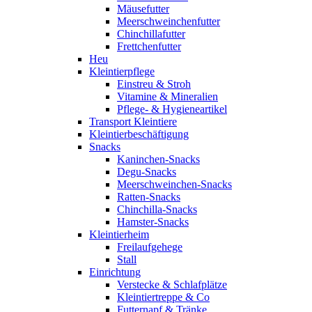
Mäusefutter
Meerschweinchenfutter
Chinchillafutter
Frettchenfutter
Heu
Kleintierpflege
Einstreu & Stroh
Vitamine & Mineralien
Pflege- & Hygieneartikel
Transport Kleintiere
Kleintierbeschäftigung
Snacks
Kaninchen-Snacks
Degu-Snacks
Meerschweinchen-Snacks
Ratten-Snacks
Chinchilla-Snacks
Hamster-Snacks
Kleintierheim
Freilaufgehege
Stall
Einrichtung
Verstecke & Schlafplätze
Kleintiertreppe & Co
Futternapf & Tränke