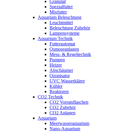
Granulat
Spezialfutter
Mixfutter
Aquarium Beleuchtung
Leuchtmittel
Beleuchtung Zubehör
Lampensysteme
Aquarium Technik
Futterautomat
Osmoseanlagen
Mess- & Regeltechnik
Pumpen
Heizer
Abschäumer
Ozonisator
UVC Wasserklärer
Kühler
Reaktoren
CO2 Technik
CO2 Vorratsflaschen
CO2 Zubehör
CO2 Anlagen
Aquarium
Meerwasseraquarium
Nano-Aquarium