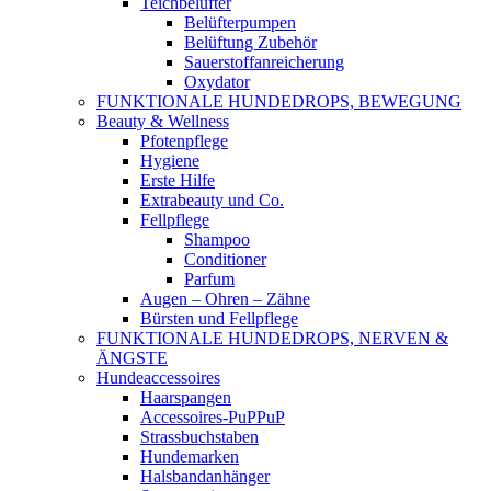
Teichbelüfter
Belüfterpumpen
Belüftung Zubehör
Sauerstoffanreicherung
Oxydator
FUNKTIONALE HUNDEDROPS, BEWEGUNG
Beauty & Wellness
Pfotenpflege
Hygiene
Erste Hilfe
Extrabeauty und Co.
Fellpflege
Shampoo
Conditioner
Parfum
Augen – Ohren – Zähne
Bürsten und Fellpflege
FUNKTIONALE HUNDEDROPS, NERVEN &
ÄNGSTE
Hundeaccessoires
Haarspangen
Accessoires-PuPPuP
Strassbuchstaben
Hundemarken
Halsbandanhänger