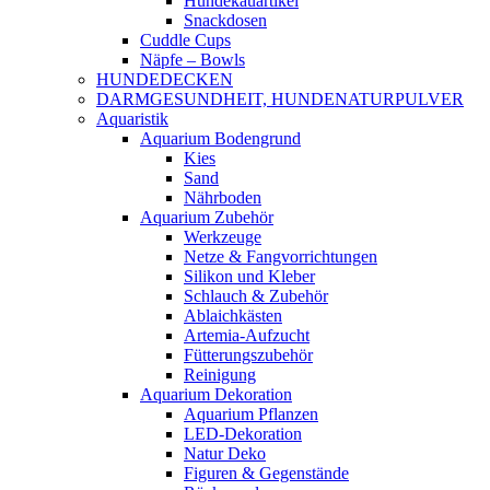
Hundekauartikel
Snackdosen
Cuddle Cups
Näpfe – Bowls
HUNDEDECKEN
DARMGESUNDHEIT, HUNDENATURPULVER
Aquaristik
Aquarium Bodengrund
Kies
Sand
Nährboden
Aquarium Zubehör
Werkzeuge
Netze & Fangvorrichtungen
Silikon und Kleber
Schlauch & Zubehör
Ablaichkästen
Artemia-Aufzucht
Fütterungszubehör
Reinigung
Aquarium Dekoration
Aquarium Pflanzen
LED-Dekoration
Natur Deko
Figuren & Gegenstände