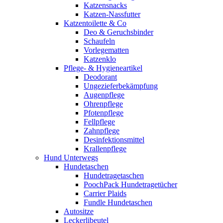
Katzensnacks
Katzen-Nassfutter
Katzentoilette & Co
Deo & Geruchsbinder
Schaufeln
Vorlegematten
Katzenklo
Pflege- & Hygieneartikel
Deodorant
Ungezieferbekämpfung
Augenpflege
Ohrenpflege
Pfotenpflege
Fellpflege
Zahnpflege
Desinfektionsmittel
Krallenpflege
Hund Unterwegs
Hundetaschen
Hundetragetaschen
PoochPack Hundetragetücher
Carrier Plaids
Fundle Hundetaschen
Autositze
Leckerlibeutel