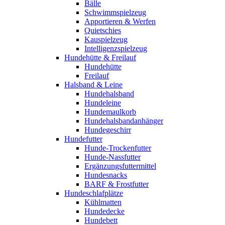
Bälle
Schwimmspielzeug
Apportieren & Werfen
Quietschies
Kauspielzeug
Intelligenzspielzeug
Hundehütte & Freilauf
Hundehütte
Freilauf
Halsband & Leine
Hundehalsband
Hundeleine
Hundemaulkorb
Hundehalsbandanhänger
Hundegeschirr
Hundefutter
Hunde-Trockenfutter
Hunde-Nassfutter
Ergänzungsfuttermittel
Hundesnacks
BARF & Frostfutter
Hundeschlafplätze
Kühlmatten
Hundedecke
Hundebett