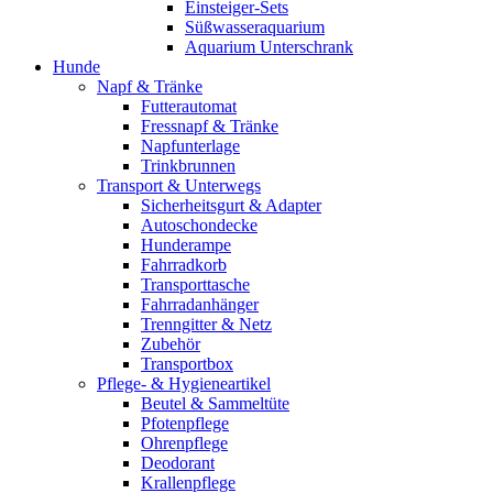
Einsteiger-Sets
Süßwasseraquarium
Aquarium Unterschrank
Hunde
Napf & Tränke
Futterautomat
Fressnapf & Tränke
Napfunterlage
Trinkbrunnen
Transport & Unterwegs
Sicherheitsgurt & Adapter
Autoschondecke
Hunderampe
Fahrradkorb
Transporttasche
Fahrradanhänger
Trenngitter & Netz
Zubehör
Transportbox
Pflege- & Hygieneartikel
Beutel & Sammeltüte
Pfotenpflege
Ohrenpflege
Deodorant
Krallenpflege