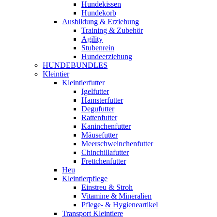
Hundekissen
Hundekorb
Ausbildung & Erziehung
Training & Zubehör
Agility
Stubenrein
Hundeerziehung
HUNDEBUNDLES
Kleintier
Kleintierfutter
Igelfutter
Hamsterfutter
Degufutter
Rattenfutter
Kaninchenfutter
Mäusefutter
Meerschweinchenfutter
Chinchillafutter
Frettchenfutter
Heu
Kleintierpflege
Einstreu & Stroh
Vitamine & Mineralien
Pflege- & Hygieneartikel
Transport Kleintiere