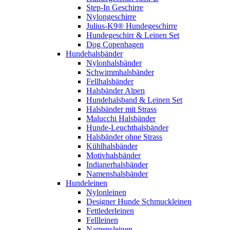
Step-In Geschirre
Nylongeschirre
Julius-K9® Hundegeschirre
Hundegeschirr & Leinen Set
Dog Copenhagen
Hundehalsbänder
Nylonhalsbänder
Schwimmhalsbänder
Fellhalsbänder
Halsbänder Alpen
Hundehalsband & Leinen Set
Halsbänder mit Strass
Malucchi Halsbänder
Hunde-Leuchthalsbänder
Halsbänder ohne Strass
Kühlhalsbänder
Motivhalsbänder
Indianerhalsbänder
Namenshalsbänder
Hundeleinen
Nylonleinen
Designer Hunde Schmuckleinen
Fettlederleinen
Fellleinen
Namensleinen