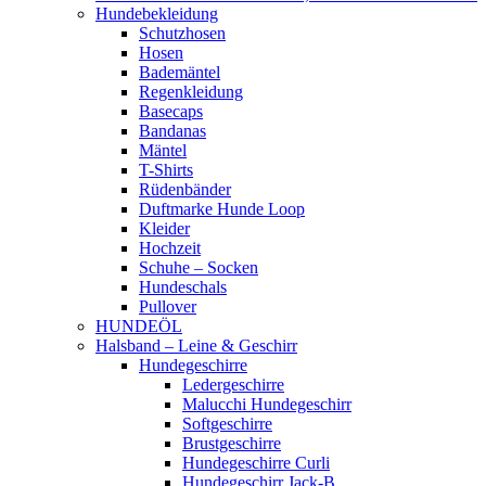
Hundebekleidung
Schutzhosen
Hosen
Bademäntel
Regenkleidung
Basecaps
Bandanas
Mäntel
T-Shirts
Rüdenbänder
Duftmarke Hunde Loop
Kleider
Hochzeit
Schuhe – Socken
Hundeschals
Pullover
HUNDEÖL
Halsband – Leine & Geschirr
Hundegeschirre
Ledergeschirre
Malucchi Hundegeschirr
Softgeschirre
Brustgeschirre
Hundegeschirre Curli
Hundegeschirr Jack-B