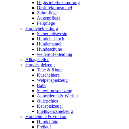
Ungezieferbekämpfung
Desinfektionsmittel
Zahnpflege
Augenpflege
Fellpflege
Hundebekleidung
Sicherheitsweste
Hundehalstuch
Hundemantel
Hundeschuhe
weitere Bekleidung
Alltagshelfer
Hundespielzeug
Taue & Ringe
Kuscheltiere
Welpenspielzeug
Bälle
Schwimmspielzeug
Apportieren & Werfen
Quietschies
Kauspielzeug
Intelligenzspielzeug
Hundehütte & Freilauf
Hundehütte
Freilauf