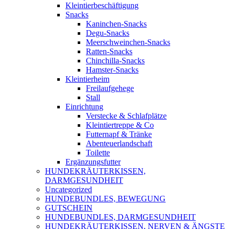
Kleintierbeschäftigung
Snacks
Kaninchen-Snacks
Degu-Snacks
Meerschweinchen-Snacks
Ratten-Snacks
Chinchilla-Snacks
Hamster-Snacks
Kleintierheim
Freilaufgehege
Stall
Einrichtung
Verstecke & Schlafplätze
Kleintiertreppe & Co
Futternapf & Tränke
Abenteuerlandschaft
Toilette
Ergänzungsfutter
HUNDEKRÄUTERKISSEN,
DARMGESUNDHEIT
Uncategorized
HUNDEBUNDLES, BEWEGUNG
GUTSCHEIN
HUNDEBUNDLES, DARMGESUNDHEIT
HUNDEKRÄUTERKISSEN, NERVEN & ÄNGSTE