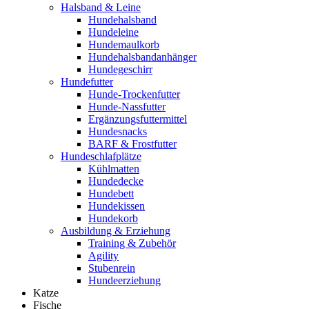
Halsband & Leine
Hundehalsband
Hundeleine
Hundemaulkorb
Hundehalsbandanhänger
Hundegeschirr
Hundefutter
Hunde-Trockenfutter
Hunde-Nassfutter
Ergänzungsfuttermittel
Hundesnacks
BARF & Frostfutter
Hundeschlafplätze
Kühlmatten
Hundedecke
Hundebett
Hundekissen
Hundekorb
Ausbildung & Erziehung
Training & Zubehör
Agility
Stubenrein
Hundeerziehung
Katze
Fische