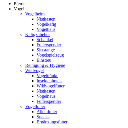
Pferde
Vogel
Vogelheim
Nistkasten
Vogelkäfig
Vogelhaus
Käfigzubehör
Schaukel
Futterspender
Sitzstange
Vogelspielzeug
Einstreu
Reinigung & Hygiene
Wildvogel
Vogeltränke
Insektenhotels
Wildvogelfutter
Nistkasten
Vogelhaus
Futterspender
Vogelfutter
Alleinfutter
Snacks
Ergänzungsfutter