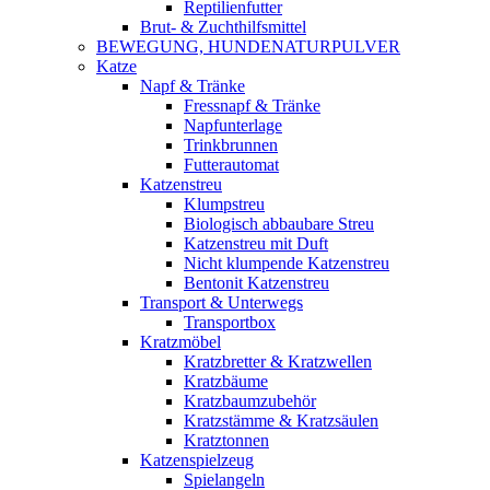
Reptilienfutter
Brut- & Zuchthilfsmittel
BEWEGUNG, HUNDENATURPULVER
Katze
Napf & Tränke
Fressnapf & Tränke
Napfunterlage
Trinkbrunnen
Futterautomat
Katzenstreu
Klumpstreu
Biologisch abbaubare Streu
Katzenstreu mit Duft
Nicht klumpende Katzenstreu
Bentonit Katzenstreu
Transport & Unterwegs
Transportbox
Kratzmöbel
Kratzbretter & Kratzwellen
Kratzbäume
Kratzbaumzubehör
Kratzstämme & Kratzsäulen
Kratztonnen
Katzenspielzeug
Spielangeln