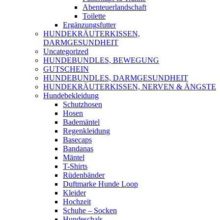
Abenteuerlandschaft
Toilette
Ergänzungsfutter
HUNDEKRÄUTERKISSEN,
DARMGESUNDHEIT
Uncategorized
HUNDEBUNDLES, BEWEGUNG
GUTSCHEIN
HUNDEBUNDLES, DARMGESUNDHEIT
HUNDEKRÄUTERKISSEN, NERVEN & ÄNGSTE
Hundebekleidung
Schutzhosen
Hosen
Bademäntel
Regenkleidung
Basecaps
Bandanas
Mäntel
T-Shirts
Rüdenbänder
Duftmarke Hunde Loop
Kleider
Hochzeit
Schuhe – Socken
Hundeschals