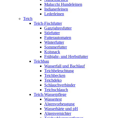
Malucchi Hundeleinen
Indianerleinen
Lederleinen
Teich
Teich-Fischfutter
Ganzjahresfutter
Störfutter
Futterautomaten
Winterfutter
Sommerfutter
Koisnack
Frühjahr- und Herbstfutter
Teichbau
Wasserfall und Bachlauf
Teichbeleuchtung
Teichbecken
Teichdeko
Schlauchverbinder
Teichschlauch
Teich-Wasserpflege
Wassertest
Algenvorbeugung
Wasserhärte und pH
Algenvernichter