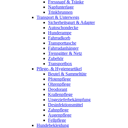
Fressnapf & Tränke
Napfunterlage
Trinkbrunnen
Transport & Unterwegs
Sicherheitsgurt & Adapter
Autoschondecke
Hunderampe
Fahrradkorb
Transporttasche
Fahrradanhänger
Trenngitter & Netz
Zubehör
Transportbox
Pflege- & Hygieneartikel
Beutel & Sammeltüte
Pfotenpflege
Ohrenpflege
Deodorant
Krallenpflege
Ungezieferbekämpfung
Desinfektionsmittel
Zahnpflege
Augenpflege
Fellpflege
Hundebekleidung