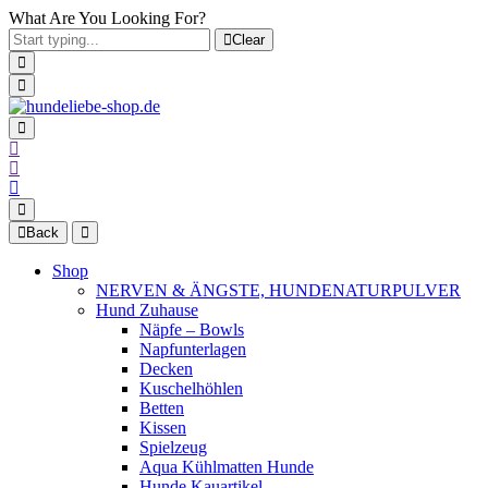
What Are You Looking For?
Clear
Back
Shop
NERVEN & ÄNGSTE, HUNDENATURPULVER
Hund Zuhause
Näpfe – Bowls
Napfunterlagen
Decken
Kuschelhöhlen
Betten
Kissen
Spielzeug
Aqua Kühlmatten Hunde
Hunde Kauartikel