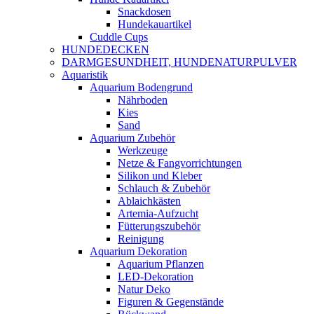
Snackdosen
Hundekauartikel
Cuddle Cups
HUNDEDECKEN
DARMGESUNDHEIT, HUNDENATURPULVER
Aquaristik
Aquarium Bodengrund
Nährboden
Kies
Sand
Aquarium Zubehör
Werkzeuge
Netze & Fangvorrichtungen
Silikon und Kleber
Schlauch & Zubehör
Ablaichkästen
Artemia-Aufzucht
Fütterungszubehör
Reinigung
Aquarium Dekoration
Aquarium Pflanzen
LED-Dekoration
Natur Deko
Figuren & Gegenstände