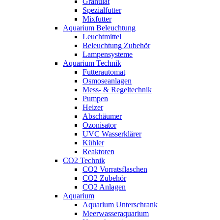
Granulat
Spezialfutter
Mixfutter
Aquarium Beleuchtung
Leuchtmittel
Beleuchtung Zubehör
Lampensysteme
Aquarium Technik
Futterautomat
Osmoseanlagen
Mess- & Regeltechnik
Pumpen
Heizer
Abschäumer
Ozonisator
UVC Wasserklärer
Kühler
Reaktoren
CO2 Technik
CO2 Vorratsflaschen
CO2 Zubehör
CO2 Anlagen
Aquarium
Aquarium Unterschrank
Meerwasseraquarium