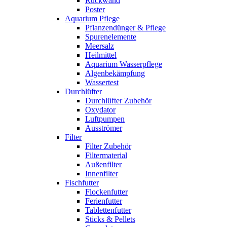
Rückwand
Poster
Aquarium Pflege
Pflanzendünger & Pflege
Spurenelemente
Meersalz
Heilmittel
Aquarium Wasserpflege
Algenbekämpfung
Wassertest
Durchlüfter
Durchlüfter Zubehör
Oxydator
Luftpumpen
Ausströmer
Filter
Filter Zubehör
Filtermaterial
Außenfilter
Innenfilter
Fischfutter
Flockenfutter
Ferienfutter
Tablettenfutter
Sticks & Pellets