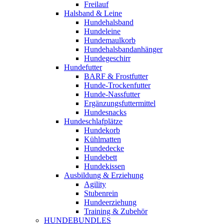
Freilauf
Halsband & Leine
Hundehalsband
Hundeleine
Hundemaulkorb
Hundehalsbandanhänger
Hundegeschirr
Hundefutter
BARF & Frostfutter
Hunde-Trockenfutter
Hunde-Nassfutter
Ergänzungsfuttermittel
Hundesnacks
Hundeschlafplätze
Hundekorb
Kühlmatten
Hundedecke
Hundebett
Hundekissen
Ausbildung & Erziehung
Agility
Stubenrein
Hundeerziehung
Training & Zubehör
HUNDEBUNDLES