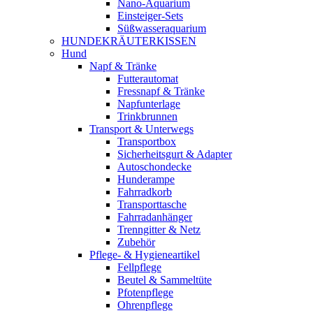
Nano-Aquarium
Einsteiger-Sets
Süßwasseraquarium
HUNDEKRÄUTERKISSEN
Hund
Napf & Tränke
Futterautomat
Fressnapf & Tränke
Napfunterlage
Trinkbrunnen
Transport & Unterwegs
Transportbox
Sicherheitsgurt & Adapter
Autoschondecke
Hunderampe
Fahrradkorb
Transporttasche
Fahrradanhänger
Trenngitter & Netz
Zubehör
Pflege- & Hygieneartikel
Fellpflege
Beutel & Sammeltüte
Pfotenpflege
Ohrenpflege