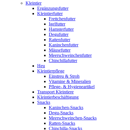
Kleintier
Ergänzungsfutter
Kleintierfutter
Frettchenfutter
Igelfutter
Hamsterfutter
Degufutter
Rattenfutter
Kaninchenfutter
Mäusefutter
Meerschweinchenfutter
Chinchillafutter
Heu
Kleintierpflege
Einstreu & Stroh
Vitamine & Mineralien
Pflege- & Hygieneartikel
Transport Kleintiere
Kleintierbeschäftigung
Snacks
Kaninchen-Snacks
Degu-Snacks
Meerschweinchen-Snacks
Ratten-Snacks
Chinchilla-Snacks