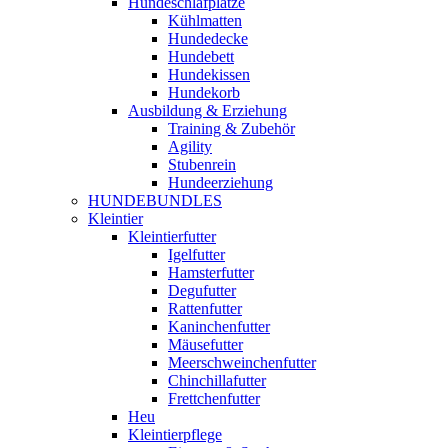
Hundeschlafplätze
Kühlmatten
Hundedecke
Hundebett
Hundekissen
Hundekorb
Ausbildung & Erziehung
Training & Zubehör
Agility
Stubenrein
Hundeerziehung
HUNDEBUNDLES
Kleintier
Kleintierfutter
Igelfutter
Hamsterfutter
Degufutter
Rattenfutter
Kaninchenfutter
Mäusefutter
Meerschweinchenfutter
Chinchillafutter
Frettchenfutter
Heu
Kleintierpflege