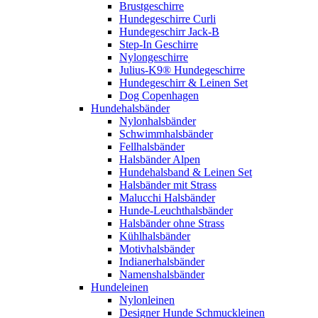
Brustgeschirre
Hundegeschirre Curli
Hundegeschirr Jack-B
Step-In Geschirre
Nylongeschirre
Julius-K9® Hundegeschirre
Hundegeschirr & Leinen Set
Dog Copenhagen
Hundehalsbänder
Nylonhalsbänder
Schwimmhalsbänder
Fellhalsbänder
Halsbänder Alpen
Hundehalsband & Leinen Set
Halsbänder mit Strass
Malucchi Halsbänder
Hunde-Leuchthalsbänder
Halsbänder ohne Strass
Kühlhalsbänder
Motivhalsbänder
Indianerhalsbänder
Namenshalsbänder
Hundeleinen
Nylonleinen
Designer Hunde Schmuckleinen