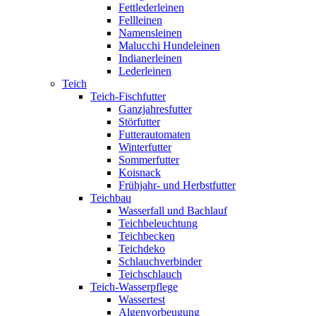
Fettlederleinen
Fellleinen
Namensleinen
Malucchi Hundeleinen
Indianerleinen
Lederleinen
Teich
Teich-Fischfutter
Ganzjahresfutter
Störfutter
Futterautomaten
Winterfutter
Sommerfutter
Koisnack
Frühjahr- und Herbstfutter
Teichbau
Wasserfall und Bachlauf
Teichbeleuchtung
Teichbecken
Teichdeko
Schlauchverbinder
Teichschlauch
Teich-Wasserpflege
Wassertest
Algenvorbeugung