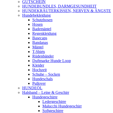
GUTSCHEIN
HUNDEBUNDLES, DARMGESUNDHEIT
HUNDEKRÄUTERKISSEN, NERVEN & ÄNGSTE
Hundebekleidung
Schutzhosen
Hosen
Bademäntel
Regenkleidung
Basecaps
Bandanas
Mäntel
T-Shirts
Rüdenbänder
Duftmarke Hunde Loop
Kleider
Hochzeit
Schuhe – Socken
Hundeschals
Pullover
HUNDEÖL
Halsband – Leine & Geschirr
Hundegeschirre
Ledergeschirre
Malucchi Hundegeschirr
Softgeschirre