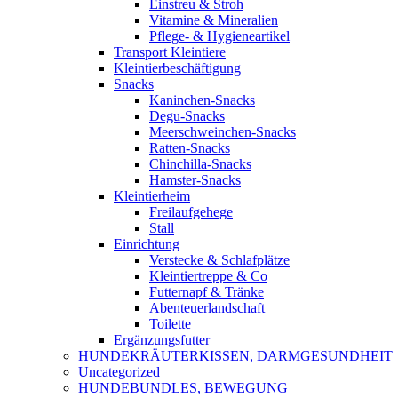
Einstreu & Stroh
Vitamine & Mineralien
Pflege- & Hygieneartikel
Transport Kleintiere
Kleintierbeschäftigung
Snacks
Kaninchen-Snacks
Degu-Snacks
Meerschweinchen-Snacks
Ratten-Snacks
Chinchilla-Snacks
Hamster-Snacks
Kleintierheim
Freilaufgehege
Stall
Einrichtung
Verstecke & Schlafplätze
Kleintiertreppe & Co
Futternapf & Tränke
Abenteuerlandschaft
Toilette
Ergänzungsfutter
HUNDEKRÄUTERKISSEN, DARMGESUNDHEIT
Uncategorized
HUNDEBUNDLES, BEWEGUNG