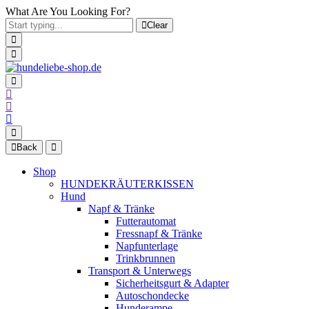
What Are You Looking For?
Clear
Back
Shop
HUNDEKRÄUTERKISSEN
Hund
Napf & Tränke
Futterautomat
Fressnapf & Tränke
Napfunterlage
Trinkbrunnen
Transport & Unterwegs
Sicherheitsgurt & Adapter
Autoschondecke
Hunderampe