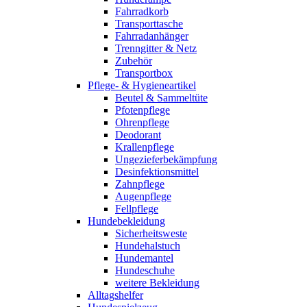
Fahrradkorb
Transporttasche
Fahrradanhänger
Trenngitter & Netz
Zubehör
Transportbox
Pflege- & Hygieneartikel
Beutel & Sammeltüte
Pfotenpflege
Ohrenpflege
Deodorant
Krallenpflege
Ungezieferbekämpfung
Desinfektionsmittel
Zahnpflege
Augenpflege
Fellpflege
Hundebekleidung
Sicherheitsweste
Hundehalstuch
Hundemantel
Hundeschuhe
weitere Bekleidung
Alltagshelfer