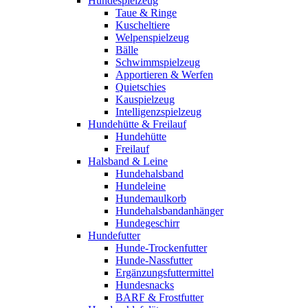
Hundespielzeug
Taue & Ringe
Kuscheltiere
Welpenspielzeug
Bälle
Schwimmspielzeug
Apportieren & Werfen
Quietschies
Kauspielzeug
Intelligenzspielzeug
Hundehütte & Freilauf
Hundehütte
Freilauf
Halsband & Leine
Hundehalsband
Hundeleine
Hundemaulkorb
Hundehalsbandanhänger
Hundegeschirr
Hundefutter
Hunde-Trockenfutter
Hunde-Nassfutter
Ergänzungsfuttermittel
Hundesnacks
BARF & Frostfutter