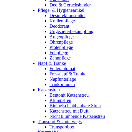
Deo & Geruchsbinder
Pflege- & Hygieneartikel
Desinfektionsmittel
Krallenpflege
Deodorant
Ungezieferbekämpfung
Augenpflege
Ohrenpflege
Pfotenpflege
Fellpflege
Zahnpflege
Napf & Tränke
Futterautomat
Fressnapf & Tränke
Napfunterlage
Trinkbrunnen
Katzenstreu
Bentonit Katzenstreu
Klumpstreu
Biologisch abbaubare Streu
Katzenstreu mit Duft
Nicht klumpende Katzenstreu
Transport & Unterwegs
Transportbox