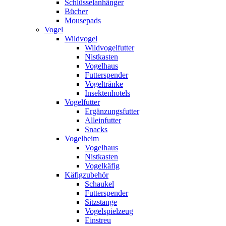
Schlüsselanhänger
Bücher
Mousepads
Vogel
Wildvogel
Wildvogelfutter
Nistkasten
Vogelhaus
Futterspender
Vogeltränke
Insektenhotels
Vogelfutter
Ergänzungsfutter
Alleinfutter
Snacks
Vogelheim
Vogelhaus
Nistkasten
Vogelkäfig
Käfigzubehör
Schaukel
Futterspender
Sitzstange
Vogelspielzeug
Einstreu