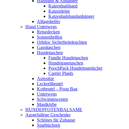
Halsband & Anhänger
Katzenhalsband
Katzenleine
Katzenhalsbandanhänger
Alltagshelfer
Hund Unterwegs
Reisedecken
Sonnenbrillen
Orbiloc Sicherheitsleuchten
Gassitaschen
Hundetaschen
Fundle Hundetaschen
Hundetragetaschen
PoochPack Hundetragetücher
Carrier Plaids
Autositze
Leckerlibeutel
Kotbeutel – Poop Bag
Unterwegs
Schwimmwesten
Maulkörbe
HUNDEPFOTENBALSAME
Ausgefallene Geschenke
Schönes für Zuhause
Sparbüchsen