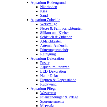
Aquarium Bodengrund
Nährboden
Kies
Sand
Aquarium Zubehör
Werkzeuge
Netze & Fangvorrichtungen
Silikon und Kleber
Schlauch & Zubehör
Ablaichkästen
Artemia-Aufzucht
Fütterungszubehör
Reinigung
Aquarium Dekoration
Poster
Aquarium Pflanzen
LED-Dekoration
Natur Deko
Figuren & Gegenstände
Rückwand
Aquarium Pflege
Wassertest
Pflanzendünger & Pflege
Spurenelemente
Meersalz