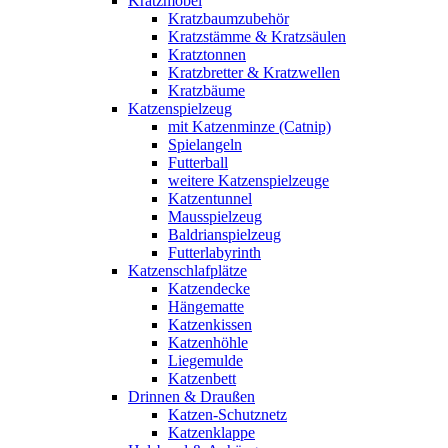
Kratzmöbel
Kratzbaumzubehör
Kratzstämme & Kratzsäulen
Kratztonnen
Kratzbretter & Kratzwellen
Kratzbäume
Katzenspielzeug
mit Katzenminze (Catnip)
Spielangeln
Futterball
weitere Katzenspielzeuge
Katzentunnel
Mausspielzeug
Baldrianspielzeug
Futterlabyrinth
Katzenschlafplätze
Katzendecke
Hängematte
Katzenkissen
Katzenhöhle
Liegemulde
Katzenbett
Drinnen & Draußen
Katzen-Schutznetz
Katzenklappe