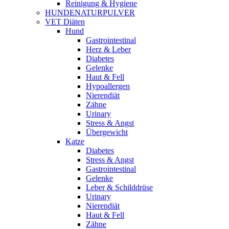
Reinigung & Hygiene
HUNDENATURPULVER
VET Diäten
Hund
Gastrointestinal
Herz & Leber
Diabetes
Gelenke
Haut & Fell
Hypoallergen
Nierendiät
Zähne
Urinary
Stress & Angst
Übergewicht
Katze
Diabetes
Stress & Angst
Gastrointestinal
Gelenke
Leber & Schilddrüse
Urinary
Nierendiät
Haut & Fell
Zähne