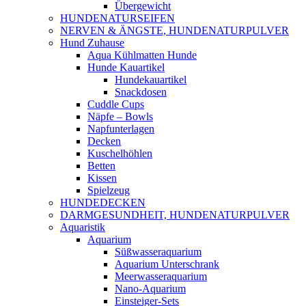
Übergewicht
HUNDENATURSEIFEN
NERVEN & ÄNGSTE, HUNDENATURPULVER
Hund Zuhause
Aqua Kühlmatten Hunde
Hunde Kauartikel
Hundekauartikel
Snackdosen
Cuddle Cups
Näpfe – Bowls
Napfunterlagen
Decken
Kuschelhöhlen
Betten
Kissen
Spielzeug
HUNDEDECKEN
DARMGESUNDHEIT, HUNDENATURPULVER
Aquaristik
Aquarium
Süßwasseraquarium
Aquarium Unterschrank
Meerwasseraquarium
Nano-Aquarium
Einsteiger-Sets