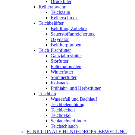
Druckfilter
Reiherabwehr
Teichzaun
Reiherschreck
Teichbelüfter
Belüftung Zubehör
Sauerstoffanreicherung
Oxydator
Belüfterpumpen
Teich-Fischfutter
Ganzjahresfutter
Störfutter
Futterautomaten
Winterfutter
Sommerfutter
Koisnack
Frühjahr- und Herbstfutter
Teichbau
Wasserfall und Bachlauf
Teichbeleuchtung
Teichbecken
Teichdeko
Schlauchverbinder
Teichschlauch
FUNKTIONALE HUNDEDROPS, BEWEGUNG