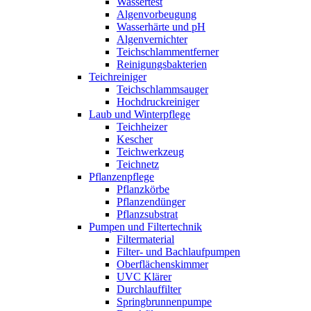
Wassertest
Algenvorbeugung
Wasserhärte und pH
Algenvernichter
Teichschlammentferner
Reinigungsbakterien
Teichreiniger
Teichschlammsauger
Hochdruckreiniger
Laub und Winterpflege
Teichheizer
Kescher
Teichwerkzeug
Teichnetz
Pflanzenpflege
Pflanzkörbe
Pflanzendünger
Pflanzsubstrat
Pumpen und Filtertechnik
Filtermaterial
Filter- und Bachlaufpumpen
Oberflächenskimmer
UVC Klärer
Durchlauffilter
Springbrunnenpumpe