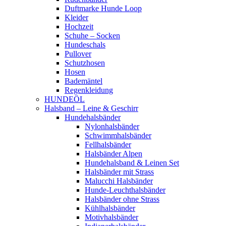
Duftmarke Hunde Loop
Kleider
Hochzeit
Schuhe – Socken
Hundeschals
Pullover
Schutzhosen
Hosen
Bademäntel
Regenkleidung
HUNDEÖL
Halsband – Leine & Geschirr
Hundehalsbänder
Nylonhalsbänder
Schwimmhalsbänder
Fellhalsbänder
Halsbänder Alpen
Hundehalsband & Leinen Set
Halsbänder mit Strass
Malucchi Halsbänder
Hunde-Leuchthalsbänder
Halsbänder ohne Strass
Kühlhalsbänder
Motivhalsbänder