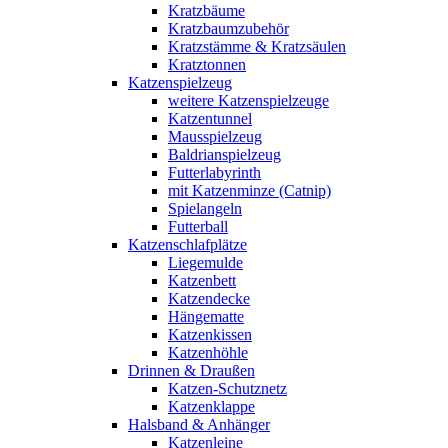
Kratzbäume
Kratzbaumzubehör
Kratzstämme & Kratzsäulen
Kratztonnen
Katzenspielzeug
weitere Katzenspielzeuge
Katzentunnel
Mausspielzeug
Baldrianspielzeug
Futterlabyrinth
mit Katzenminze (Catnip)
Spielangeln
Futterball
Katzenschlafplätze
Liegemulde
Katzenbett
Katzendecke
Hängematte
Katzenkissen
Katzenhöhle
Drinnen & Draußen
Katzen-Schutznetz
Katzenklappe
Halsband & Anhänger
Katzenleine