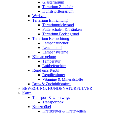
Glasterrarium
Terrarium Zubehör
Kunststoffterrarium
Werkzeug
Terrarium Einrichtung
Terrariumrückwand
Futterschalen & Tränken
Terrarium Bodengrund
Terrarium Beleuchtung
Lampenzubehör
Leuchtmittel
Lampensysteme
Klimaregelung
Temperatur
Luftbefeuchter
Rund ums Reptil
Reptilienfutter
Vitamine & Mineralstoffe
Brut- & Zuchthilfsmittel
BEWEGUNG, HUNDENATURPULVER
Katze
Transport & Unterwegs
Transportbox
Kratzmöbel
Kratzbretter & Kratzwellen