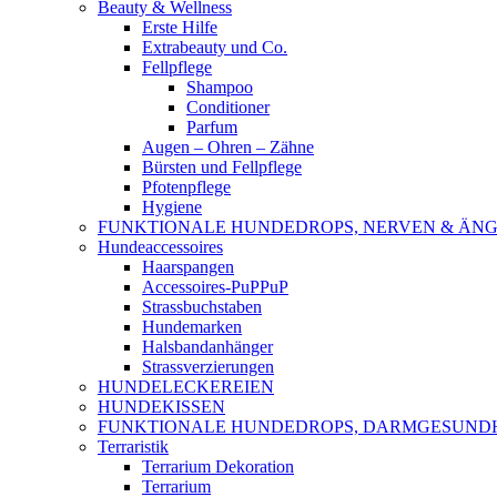
Beauty & Wellness
Erste Hilfe
Extrabeauty und Co.
Fellpflege
Shampoo
Conditioner
Parfum
Augen – Ohren – Zähne
Bürsten und Fellpflege
Pfotenpflege
Hygiene
FUNKTIONALE HUNDEDROPS, NERVEN & ÄNG
Hundeaccessoires
Haarspangen
Accessoires-PuPPuP
Strassbuchstaben
Hundemarken
Halsbandanhänger
Strassverzierungen
HUNDELECKEREIEN
HUNDEKISSEN
FUNKTIONALE HUNDEDROPS, DARMGESUND
Terraristik
Terrarium Dekoration
Terrarium