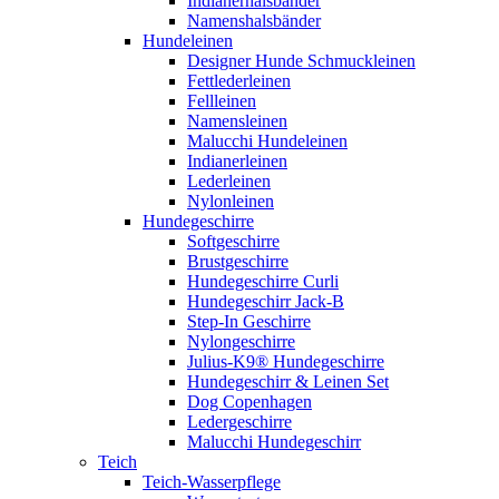
Indianerhalsbänder
Namenshalsbänder
Hundeleinen
Designer Hunde Schmuckleinen
Fettlederleinen
Fellleinen
Namensleinen
Malucchi Hundeleinen
Indianerleinen
Lederleinen
Nylonleinen
Hundegeschirre
Softgeschirre
Brustgeschirre
Hundegeschirre Curli
Hundegeschirr Jack-B
Step-In Geschirre
Nylongeschirre
Julius-K9® Hundegeschirre
Hundegeschirr & Leinen Set
Dog Copenhagen
Ledergeschirre
Malucchi Hundegeschirr
Teich
Teich-Wasserpflege