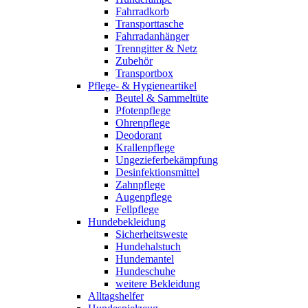
Fahrradkorb
Transporttasche
Fahrradanhänger
Trenngitter & Netz
Zubehör
Transportbox
Pflege- & Hygieneartikel
Beutel & Sammeltüte
Pfotenpflege
Ohrenpflege
Deodorant
Krallenpflege
Ungezieferbekämpfung
Desinfektionsmittel
Zahnpflege
Augenpflege
Fellpflege
Hundebekleidung
Sicherheitsweste
Hundehalstuch
Hundemantel
Hundeschuhe
weitere Bekleidung
Alltagshelfer