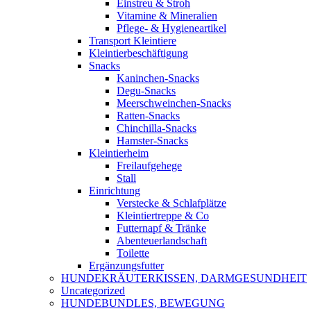
Einstreu & Stroh
Vitamine & Mineralien
Pflege- & Hygieneartikel
Transport Kleintiere
Kleintierbeschäftigung
Snacks
Kaninchen-Snacks
Degu-Snacks
Meerschweinchen-Snacks
Ratten-Snacks
Chinchilla-Snacks
Hamster-Snacks
Kleintierheim
Freilaufgehege
Stall
Einrichtung
Verstecke & Schlafplätze
Kleintiertreppe & Co
Futternapf & Tränke
Abenteuerlandschaft
Toilette
Ergänzungsfutter
HUNDEKRÄUTERKISSEN, DARMGESUNDHEIT
Uncategorized
HUNDEBUNDLES, BEWEGUNG