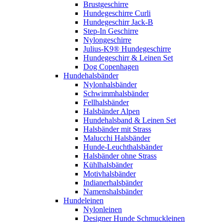
Brustgeschirre
Hundegeschirre Curli
Hundegeschirr Jack-B
Step-In Geschirre
Nylongeschirre
Julius-K9® Hundegeschirre
Hundegeschirr & Leinen Set
Dog Copenhagen
Hundehalsbänder
Nylonhalsbänder
Schwimmhalsbänder
Fellhalsbänder
Halsbänder Alpen
Hundehalsband & Leinen Set
Halsbänder mit Strass
Malucchi Halsbänder
Hunde-Leuchthalsbänder
Halsbänder ohne Strass
Kühlhalsbänder
Motivhalsbänder
Indianerhalsbänder
Namenshalsbänder
Hundeleinen
Nylonleinen
Designer Hunde Schmuckleinen