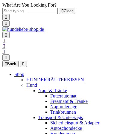
What Are You Looking For?
Clear
Back
Shop
HUNDEKRÄUTERKISSEN
Hund
Napf & Tränke
Futterautomat
Fressnapf & Tränke
Napfunterlage
Trinkbrunnen
Transport & Unterwegs
Sicherheitsgurt & Adapter
Autoschondecke
Hunderampe