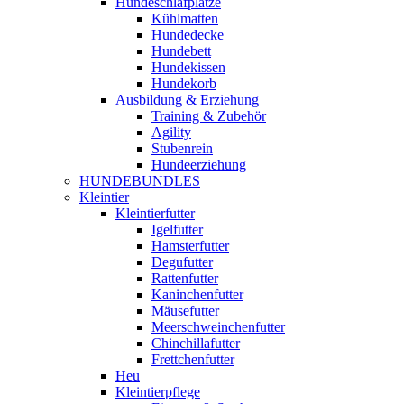
Hundeschlafplätze
Kühlmatten
Hundedecke
Hundebett
Hundekissen
Hundekorb
Ausbildung & Erziehung
Training & Zubehör
Agility
Stubenrein
Hundeerziehung
HUNDEBUNDLES
Kleintier
Kleintierfutter
Igelfutter
Hamsterfutter
Degufutter
Rattenfutter
Kaninchenfutter
Mäusefutter
Meerschweinchenfutter
Chinchillafutter
Frettchenfutter
Heu
Kleintierpflege