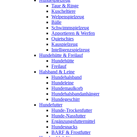
Hundespielzeug
Taue & Ringe
Kuscheltiere
Welpenspielzeug
Bälle
Schwimmspielzeug
Apportieren & Werfen
Quietschies
Kauspielzeug
Intelligenzspielzeug
Hundehütte & Freilauf
Hundehütte
Freilauf
Halsband & Leine
Hundehalsband
Hundeleine
Hundemaulkorb
Hundehalsbandanhänger
Hundegeschirr
Hundefutter
Hunde-Trockenfutter
Hunde-Nassfutter
Ergänzungsfuttermittel
Hundesnacks
BARF & Frostfutter