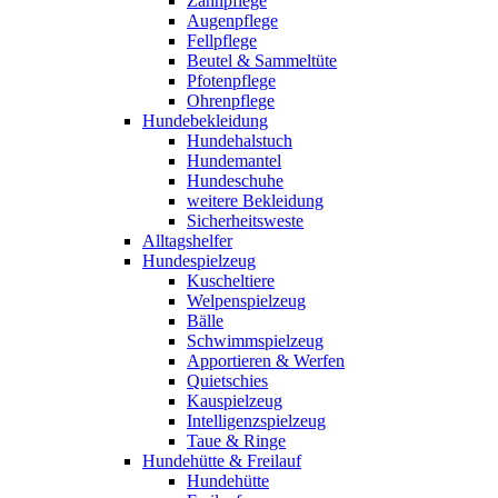
Zahnpflege
Augenpflege
Fellpflege
Beutel & Sammeltüte
Pfotenpflege
Ohrenpflege
Hundebekleidung
Hundehalstuch
Hundemantel
Hundeschuhe
weitere Bekleidung
Sicherheitsweste
Alltagshelfer
Hundespielzeug
Kuscheltiere
Welpenspielzeug
Bälle
Schwimmspielzeug
Apportieren & Werfen
Quietschies
Kauspielzeug
Intelligenzspielzeug
Taue & Ringe
Hundehütte & Freilauf
Hundehütte