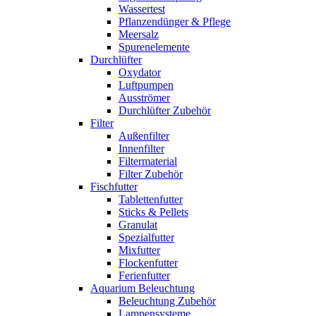
Wassertest
Pflanzendünger & Pflege
Meersalz
Spurenelemente
Durchlüfter
Oxydator
Luftpumpen
Ausströmer
Durchlüfter Zubehör
Filter
Außenfilter
Innenfilter
Filtermaterial
Filter Zubehör
Fischfutter
Tablettenfutter
Sticks & Pellets
Granulat
Spezialfutter
Mixfutter
Flockenfutter
Ferienfutter
Aquarium Beleuchtung
Beleuchtung Zubehör
Lampensysteme