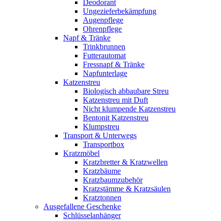
Deodorant
Ungezieferbekämpfung
Augenpflege
Ohrenpflege
Napf & Tränke
Trinkbrunnen
Futterautomat
Fressnapf & Tränke
Napfunterlage
Katzenstreu
Biologisch abbaubare Streu
Katzenstreu mit Duft
Nicht klumpende Katzenstreu
Bentonit Katzenstreu
Klumpstreu
Transport & Unterwegs
Transportbox
Kratzmöbel
Kratzbretter & Kratzwellen
Kratzbäume
Kratzbaumzubehör
Kratzstämme & Kratzsäulen
Kratztonnen
Ausgefallene Geschenke
Schlüsselanhänger