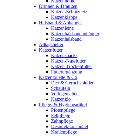
Katzenhöhle
Drinnen & Draußen
Katzen-Schutznetz
Katzenklappe
Halsband & Anhänger
Katzenleine
Katzenhalsbandanhänger
Katzenhalsband
Alltagshelfer
Katzenfutter
Katzensnacks
Katzen-Nassfutter
Katzen-Trockenfutter
Futterergänzung
Katzentoilette & Co
Deo & Geruchsbinder
Schaufeln
Vorlegematten
Katzenklo
Pflege- & Hygieneartikel
Pfotenpflege
Fellpflege
Zahnpflege
Desinfektionsmittel
Krallenpflege