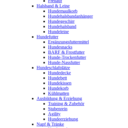
Freilauf
Halsband & Leine
Hundemaulkorb
Hundehalsbandanhänger
Hundegeschirr
Hundehalsband
Hundeleine
Hundefutter
Ergänzungsfuttermittel
Hundesnacks
BARF & Frostfutter
Hunde-Trockenfutter
Hunde-Nassfutter
Hundeschlafplätze
Hundedecke
Hundebett
Hundekissen
Hundekorb
Kühlmatten
Ausbildung & Erziehung
Training & Zubehör
Stubenrein
Agility
Hundeerziehung
Napf & Tränke