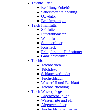
Teichbelüfter
Belüftung Zubehör
Sauerstoffanreicherung
Oxydator
Belüfterpumpen
Teich-Fischfutter
Störfutter
Futterautomaten
Winterfutter
Sommerfutter
Koisnack
Frühjahr- und Herbstfutter
Ganzjahresfutter
Teichbau
Teichbecken
Teichdeko
Schlauchverbinder
Teichschlauch
Wasserfall und Bachlauf
Teichbeleuchtung
Teich-Wasserpflege
Algenvorbeugung
Wasserhärte und pH
Algenvernichter
Teichschlammentferner