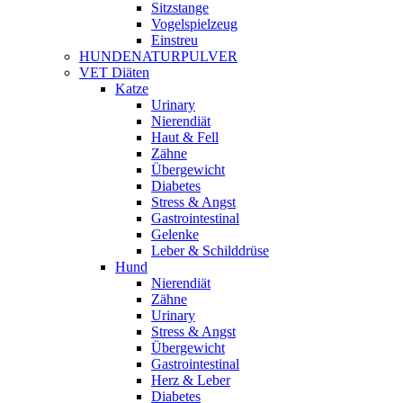
Sitzstange
Vogelspielzeug
Einstreu
HUNDENATURPULVER
VET Diäten
Katze
Urinary
Nierendiät
Haut & Fell
Zähne
Übergewicht
Diabetes
Stress & Angst
Gastrointestinal
Gelenke
Leber & Schilddrüse
Hund
Nierendiät
Zähne
Urinary
Stress & Angst
Übergewicht
Gastrointestinal
Herz & Leber
Diabetes