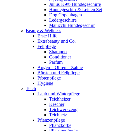
Julius-K9® Hundegeschirre
Hundegeschirr & Leinen Set
Dog Copenhagen
Ledergeschirre
Malucchi Hundegeschirr
Beauty & Wellness
Erste Hilfe
Extrabeauty und Co.
Fellpflege
Shampoo
Conditioner
Parfum
Augen – Ohren – Zähne
Bürsten und Fellpflege
Pfotenpflege
Hygiene
Teich
Laub und Winterpflege
Teichheizer
Kescher
Teichwerkzeug
Teichnetz
Pflanzenpflege
Pflanzkörbe
Pflanzendünger