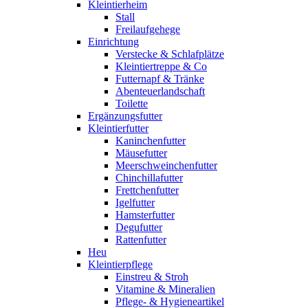
Kleintierheim
Stall
Freilaufgehege
Einrichtung
Verstecke & Schlafplätze
Kleintiertreppe & Co
Futternapf & Tränke
Abenteuerlandschaft
Toilette
Ergänzungsfutter
Kleintierfutter
Kaninchenfutter
Mäusefutter
Meerschweinchenfutter
Chinchillafutter
Frettchenfutter
Igelfutter
Hamsterfutter
Degufutter
Rattenfutter
Heu
Kleintierpflege
Einstreu & Stroh
Vitamine & Mineralien
Pflege- & Hygieneartikel