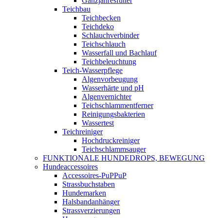
Ganzjahresfutter
Teichbau
Teichbecken
Teichdeko
Schlauchverbinder
Teichschlauch
Wasserfall und Bachlauf
Teichbeleuchtung
Teich-Wasserpflege
Algenvorbeugung
Wasserhärte und pH
Algenvernichter
Teichschlammentferner
Reinigungsbakterien
Wassertest
Teichreiniger
Hochdruckreiniger
Teichschlammsauger
FUNKTIONALE HUNDEDROPS, BEWEGUNG
Hundeaccessoires
Accessoires-PuPPuP
Strassbuchstaben
Hundemarken
Halsbandanhänger
Strassverzierungen