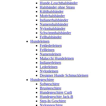
Hunde-Leuchthalsbänder
Halsbänder ohne Strass
Kühlhalsbänder
Motivhalsbänder
Indianerhalsbänder
Namenshalsbänder
Nylonhalsbänder
Schwimmhalsbänder
Fellhalsbänder
Hundeleinen
Fettlederleinen
Fellleinen
Namensleinen
Malucchi Hundeleinen
Indianerleinen
Lederleinen
Nylonleinen
Designer Hunde Schmuckleinen
Hundegeschirre
Softgeschirre
Brustgeschirre
Hundegeschirre Curli
Hundegeschirr Jack-B
Step-In Geschirre
Nylongeschirre