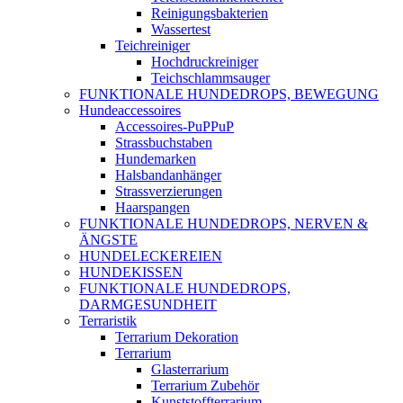
Reinigungsbakterien
Wassertest
Teichreiniger
Hochdruckreiniger
Teichschlammsauger
FUNKTIONALE HUNDEDROPS, BEWEGUNG
Hundeaccessoires
Accessoires-PuPPuP
Strassbuchstaben
Hundemarken
Halsbandanhänger
Strassverzierungen
Haarspangen
FUNKTIONALE HUNDEDROPS, NERVEN &
ÄNGSTE
HUNDELECKEREIEN
HUNDEKISSEN
FUNKTIONALE HUNDEDROPS,
DARMGESUNDHEIT
Terraristik
Terrarium Dekoration
Terrarium
Glasterrarium
Terrarium Zubehör
Kunststoffterrarium