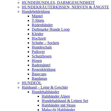
HUNDEBUNDLES, DARMGESUNDHEIT
HUNDEKRÄUTERKISSEN, NERVEN & ÄNGSTE
Hundebekleidung
Mäntel
T-Shirts
Rüdenbänder
Duftmarke Hunde Loop
Kleider
Hochzeit
Schuhe – Socken
Hundeschals
Pullover
Schutzhosen
Hosen
Bademäntel
Regenkleidung
Basecaps
Bandanas
HUNDEÖL
Halsband – Leine & Geschirr
Hundehalsbänder
Halsbänder Alpen
Hundehalsband & Leinen Set
Halsbänder mit Strass
Malucchi Halsbänder