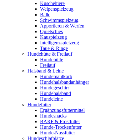
Kuscheltiere
Welpenspielzeug
Bälle
Schwimmspielzeug
Apportieren & Werfen
Quietschies
Kauspielzeug
Intelligenzspielzeug
Taue & Ringe
Hundehütte & Freilauf
Hundehütte
Freilauf
Halsband & Leine
Hundemaulkorb
Hundehalsbandanhänger
Hundegeschirr
Hundehalsband
Hundeleine
Hundefutter
Ergänzungsfuttermittel
Hundesnacks
BARF & Frostfutter
Hunde-Trockenfutter
Hunde-Nassfutter
Hundeschlafplätze