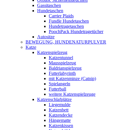
Orbiloc Sicherheitsleuchten
Gassitaschen
Hundetaschen
Carrier Plaids
Fundle Hundetaschen
Hundetragetaschen
PoochPack Hundetragetücher
Autositze
BEWEGUNG, HUNDENATURPULVER
Katze
Katzenspielzeug
Katzentunnel
Mausspielzeug
Baldrianspielzeug
Futterlabyrinth
mit Katzenminze (Catnip)
Spielangeln
Futterball
weitere Katzenspielzeuge
Katzenschlafplätze
Liegemulde
Katzenbett
Katzendecke
Hängematte
Katzenkissen