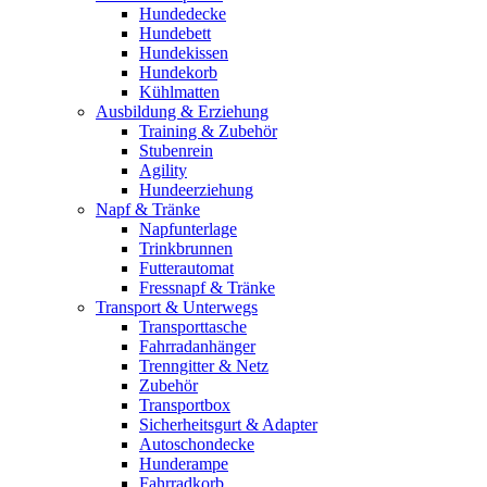
Hundedecke
Hundebett
Hundekissen
Hundekorb
Kühlmatten
Ausbildung & Erziehung
Training & Zubehör
Stubenrein
Agility
Hundeerziehung
Napf & Tränke
Napfunterlage
Trinkbrunnen
Futterautomat
Fressnapf & Tränke
Transport & Unterwegs
Transporttasche
Fahrradanhänger
Trenngitter & Netz
Zubehör
Transportbox
Sicherheitsgurt & Adapter
Autoschondecke
Hunderampe
Fahrradkorb