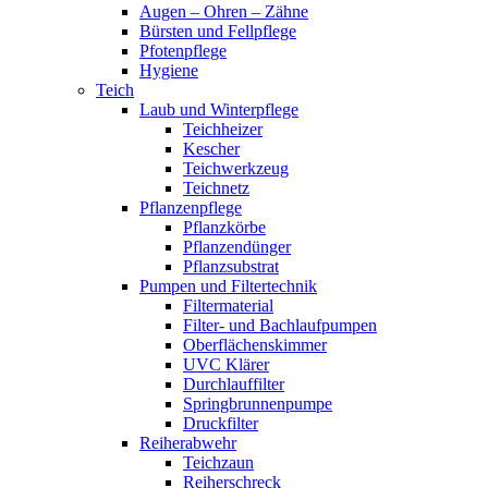
Augen – Ohren – Zähne
Bürsten und Fellpflege
Pfotenpflege
Hygiene
Teich
Laub und Winterpflege
Teichheizer
Kescher
Teichwerkzeug
Teichnetz
Pflanzenpflege
Pflanzkörbe
Pflanzendünger
Pflanzsubstrat
Pumpen und Filtertechnik
Filtermaterial
Filter- und Bachlaufpumpen
Oberflächenskimmer
UVC Klärer
Durchlauffilter
Springbrunnenpumpe
Druckfilter
Reiherabwehr
Teichzaun
Reiherschreck