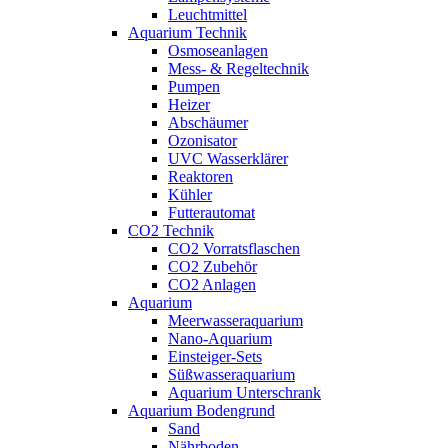
Leuchtmittel
Aquarium Technik
Osmoseanlagen
Mess- & Regeltechnik
Pumpen
Heizer
Abschäumer
Ozonisator
UVC Wasserklärer
Reaktoren
Kühler
Futterautomat
CO2 Technik
CO2 Vorratsflaschen
CO2 Zubehör
CO2 Anlagen
Aquarium
Meerwasseraquarium
Nano-Aquarium
Einsteiger-Sets
Süßwasseraquarium
Aquarium Unterschrank
Aquarium Bodengrund
Sand
Nährboden