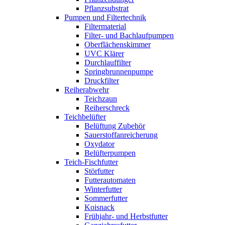
Pflanzsubstrat
Pumpen und Filtertechnik
Filtermaterial
Filter- und Bachlaufpumpen
Oberflächenskimmer
UVC Klärer
Durchlauffilter
Springbrunnenpumpe
Druckfilter
Reiherabwehr
Teichzaun
Reiherschreck
Teichbelüfter
Belüftung Zubehör
Sauerstoffanreicherung
Oxydator
Belüfterpumpen
Teich-Fischfutter
Störfutter
Futterautomaten
Winterfutter
Sommerfutter
Koisnack
Frühjahr- und Herbstfutter