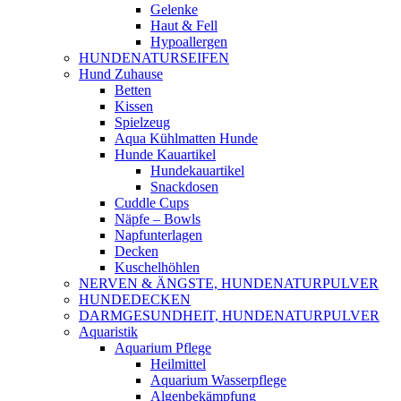
Gelenke
Haut & Fell
Hypoallergen
HUNDENATURSEIFEN
Hund Zuhause
Betten
Kissen
Spielzeug
Aqua Kühlmatten Hunde
Hunde Kauartikel
Hundekauartikel
Snackdosen
Cuddle Cups
Näpfe – Bowls
Napfunterlagen
Decken
Kuschelhöhlen
NERVEN & ÄNGSTE, HUNDENATURPULVER
HUNDEDECKEN
DARMGESUNDHEIT, HUNDENATURPULVER
Aquaristik
Aquarium Pflege
Heilmittel
Aquarium Wasserpflege
Algenbekämpfung