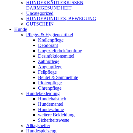
HUNDEKRÄUTERKISSEN,
DARMGESUNDHEIT
Uncategorized
HUNDEBUNDLES, BEWEGUNG
GUTSCHEIN
Hunde
Pflege- & Hygieneartikel
Krallenpflege
Deodorant
Ungezieferbekämpfung
Desinfektionsmittel
Zahnpflege
Augenpflege
Fellpflege
Beutel & Sammeltüte
Pfotenpflege
Ohrenpflege
Hundebekleidung
Hundehalstuch
Hundemantel
Hundeschuhe
weitere Bekleidung
Sicherheitsweste
Alltagshelfer
Hundespielzeug