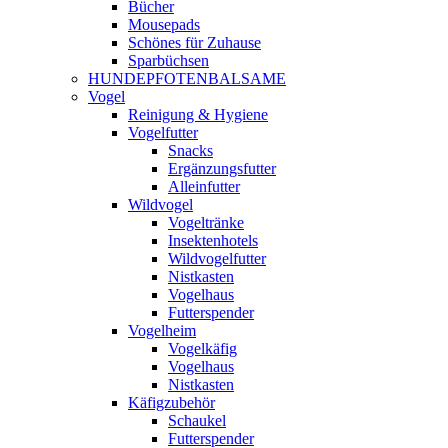
Bücher
Mousepads
Schönes für Zuhause
Sparbüchsen
HUNDEPFOTENBALSAME
Vogel
Reinigung & Hygiene
Vogelfutter
Snacks
Ergänzungsfutter
Alleinfutter
Wildvogel
Vogeltränke
Insektenhotels
Wildvogelfutter
Nistkasten
Vogelhaus
Futterspender
Vogelheim
Vogelkäfig
Vogelhaus
Nistkasten
Käfigzubehör
Schaukel
Futterspender