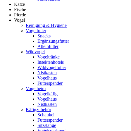
Katze
Fische
Pferde
Vogel
Reinigung & Hygiene
Vogelfutter
Snacks
Ergänzungsfutter
Alleinfutter
Wildvogel
Vogeltränke
Insektenhotels
Wildvogelfutter
Nistkasten
Vogelhaus
Futterspender
Vogelheim
Vogelkäfig
Vogelhaus
Nistkasten
Käfigzubehör
Schaukel
Futterspender
Sitzstange
Vogelspielzeug