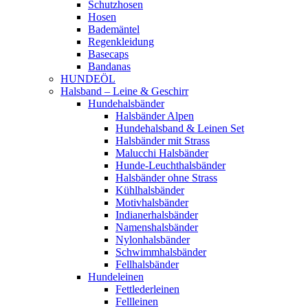
Schutzhosen
Hosen
Bademäntel
Regenkleidung
Basecaps
Bandanas
HUNDEÖL
Halsband – Leine & Geschirr
Hundehalsbänder
Halsbänder Alpen
Hundehalsband & Leinen Set
Halsbänder mit Strass
Malucchi Halsbänder
Hunde-Leuchthalsbänder
Halsbänder ohne Strass
Kühlhalsbänder
Motivhalsbänder
Indianerhalsbänder
Namenshalsbänder
Nylonhalsbänder
Schwimmhalsbänder
Fellhalsbänder
Hundeleinen
Fettlederleinen
Fellleinen