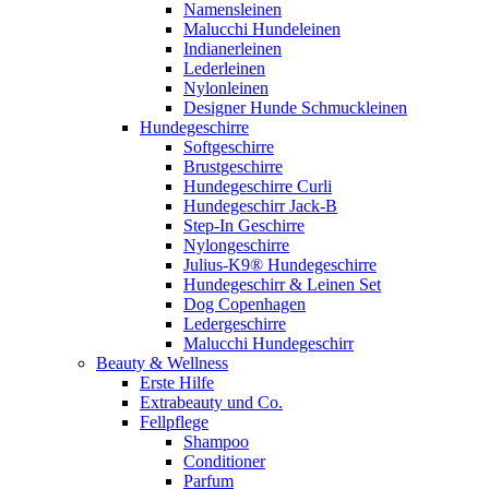
Namensleinen
Malucchi Hundeleinen
Indianerleinen
Lederleinen
Nylonleinen
Designer Hunde Schmuckleinen
Hundegeschirre
Softgeschirre
Brustgeschirre
Hundegeschirre Curli
Hundegeschirr Jack-B
Step-In Geschirre
Nylongeschirre
Julius-K9® Hundegeschirre
Hundegeschirr & Leinen Set
Dog Copenhagen
Ledergeschirre
Malucchi Hundegeschirr
Beauty & Wellness
Erste Hilfe
Extrabeauty und Co.
Fellpflege
Shampoo
Conditioner
Parfum