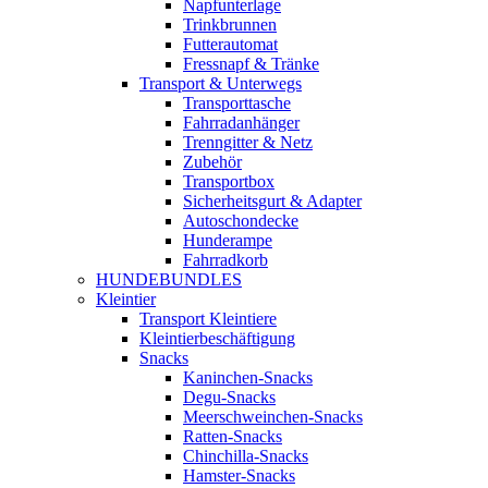
Napfunterlage
Trinkbrunnen
Futterautomat
Fressnapf & Tränke
Transport & Unterwegs
Transporttasche
Fahrradanhänger
Trenngitter & Netz
Zubehör
Transportbox
Sicherheitsgurt & Adapter
Autoschondecke
Hunderampe
Fahrradkorb
HUNDEBUNDLES
Kleintier
Transport Kleintiere
Kleintierbeschäftigung
Snacks
Kaninchen-Snacks
Degu-Snacks
Meerschweinchen-Snacks
Ratten-Snacks
Chinchilla-Snacks
Hamster-Snacks