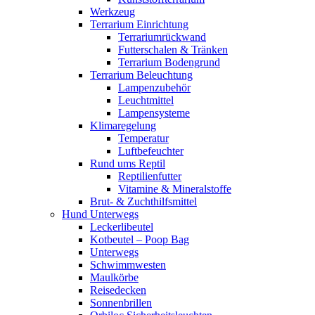
Werkzeug
Terrarium Einrichtung
Terrariumrückwand
Futterschalen & Tränken
Terrarium Bodengrund
Terrarium Beleuchtung
Lampenzubehör
Leuchtmittel
Lampensysteme
Klimaregelung
Temperatur
Luftbefeuchter
Rund ums Reptil
Reptilienfutter
Vitamine & Mineralstoffe
Brut- & Zuchthilfsmittel
Hund Unterwegs
Leckerlibeutel
Kotbeutel – Poop Bag
Unterwegs
Schwimmwesten
Maulkörbe
Reisedecken
Sonnenbrillen