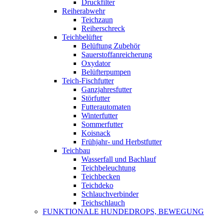
Druckfilter
Reiherabwehr
Teichzaun
Reiherschreck
Teichbelüfter
Belüftung Zubehör
Sauerstoffanreicherung
Oxydator
Belüfterpumpen
Teich-Fischfutter
Ganzjahresfutter
Störfutter
Futterautomaten
Winterfutter
Sommerfutter
Koisnack
Frühjahr- und Herbstfutter
Teichbau
Wasserfall und Bachlauf
Teichbeleuchtung
Teichbecken
Teichdeko
Schlauchverbinder
Teichschlauch
FUNKTIONALE HUNDEDROPS, BEWEGUNG