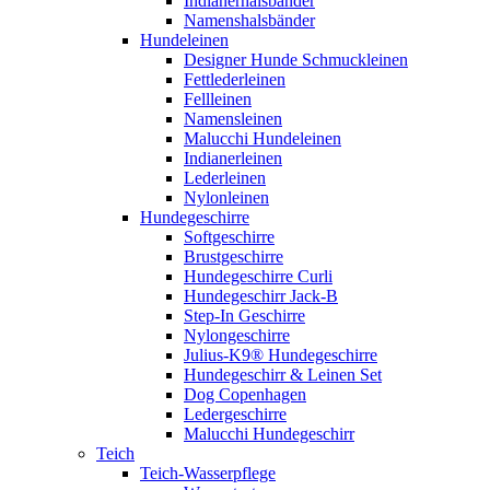
Indianerhalsbänder
Namenshalsbänder
Hundeleinen
Designer Hunde Schmuckleinen
Fettlederleinen
Fellleinen
Namensleinen
Malucchi Hundeleinen
Indianerleinen
Lederleinen
Nylonleinen
Hundegeschirre
Softgeschirre
Brustgeschirre
Hundegeschirre Curli
Hundegeschirr Jack-B
Step-In Geschirre
Nylongeschirre
Julius-K9® Hundegeschirre
Hundegeschirr & Leinen Set
Dog Copenhagen
Ledergeschirre
Malucchi Hundegeschirr
Teich
Teich-Wasserpflege