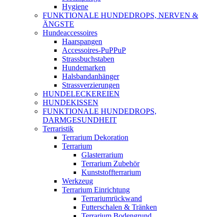
Hygiene
FUNKTIONALE HUNDEDROPS, NERVEN &
ÄNGSTE
Hundeaccessoires
Haarspangen
Accessoires-PuPPuP
Strassbuchstaben
Hundemarken
Halsbandanhänger
Strassverzierungen
HUNDELECKEREIEN
HUNDEKISSEN
FUNKTIONALE HUNDEDROPS,
DARMGESUNDHEIT
Terraristik
Terrarium Dekoration
Terrarium
Glasterrarium
Terrarium Zubehör
Kunststoffterrarium
Werkzeug
Terrarium Einrichtung
Terrariumrückwand
Futterschalen & Tränken
Terrarium Bodengrund