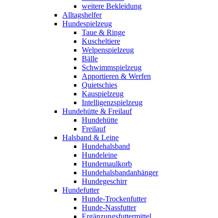
weitere Bekleidung
Alltagshelfer
Hundespielzeug
Taue & Ringe
Kuscheltiere
Welpenspielzeug
Bälle
Schwimmspielzeug
Apportieren & Werfen
Quietschies
Kauspielzeug
Intelligenzspielzeug
Hundehütte & Freilauf
Hundehütte
Freilauf
Halsband & Leine
Hundehalsband
Hundeleine
Hundemaulkorb
Hundehalsbandanhänger
Hundegeschirr
Hundefutter
Hunde-Trockenfutter
Hunde-Nassfutter
Ergänzungsfuttermittel