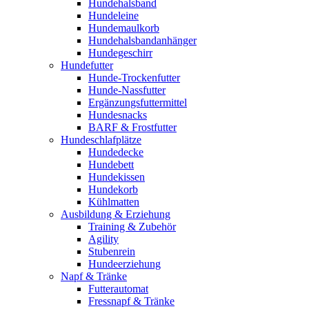
Hundehalsband
Hundeleine
Hundemaulkorb
Hundehalsbandanhänger
Hundegeschirr
Hundefutter
Hunde-Trockenfutter
Hunde-Nassfutter
Ergänzungsfuttermittel
Hundesnacks
BARF & Frostfutter
Hundeschlafplätze
Hundedecke
Hundebett
Hundekissen
Hundekorb
Kühlmatten
Ausbildung & Erziehung
Training & Zubehör
Agility
Stubenrein
Hundeerziehung
Napf & Tränke
Futterautomat
Fressnapf & Tränke