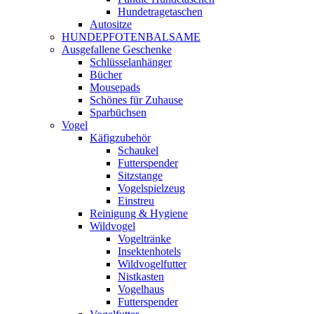
Hundetragetaschen
Autositze
HUNDEPFOTENBALSAME
Ausgefallene Geschenke
Schlüsselanhänger
Bücher
Mousepads
Schönes für Zuhause
Sparbüchsen
Vogel
Käfigzubehör
Schaukel
Futterspender
Sitzstange
Vogelspielzeug
Einstreu
Reinigung & Hygiene
Wildvogel
Vogeltränke
Insektenhotels
Wildvogelfutter
Nistkasten
Vogelhaus
Futterspender