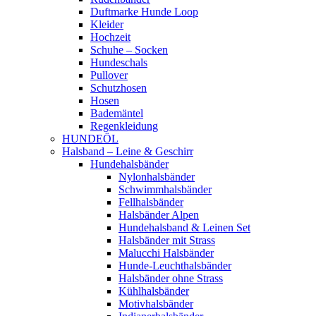
Duftmarke Hunde Loop
Kleider
Hochzeit
Schuhe – Socken
Hundeschals
Pullover
Schutzhosen
Hosen
Bademäntel
Regenkleidung
HUNDEÖL
Halsband – Leine & Geschirr
Hundehalsbänder
Nylonhalsbänder
Schwimmhalsbänder
Fellhalsbänder
Halsbänder Alpen
Hundehalsband & Leinen Set
Halsbänder mit Strass
Malucchi Halsbänder
Hunde-Leuchthalsbänder
Halsbänder ohne Strass
Kühlhalsbänder
Motivhalsbänder