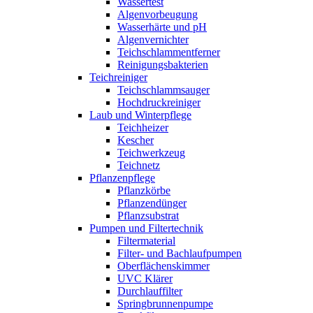
Wassertest
Algenvorbeugung
Wasserhärte und pH
Algenvernichter
Teichschlammentferner
Reinigungsbakterien
Teichreiniger
Teichschlammsauger
Hochdruckreiniger
Laub und Winterpflege
Teichheizer
Kescher
Teichwerkzeug
Teichnetz
Pflanzenpflege
Pflanzkörbe
Pflanzendünger
Pflanzsubstrat
Pumpen und Filtertechnik
Filtermaterial
Filter- und Bachlaufpumpen
Oberflächenskimmer
UVC Klärer
Durchlauffilter
Springbrunnenpumpe