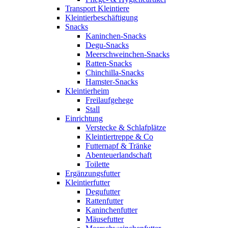
Transport Kleintiere
Kleintierbeschäftigung
Snacks
Kaninchen-Snacks
Degu-Snacks
Meerschweinchen-Snacks
Ratten-Snacks
Chinchilla-Snacks
Hamster-Snacks
Kleintierheim
Freilaufgehege
Stall
Einrichtung
Verstecke & Schlafplätze
Kleintiertreppe & Co
Futternapf & Tränke
Abenteuerlandschaft
Toilette
Ergänzungsfutter
Kleintierfutter
Degufutter
Rattenfutter
Kaninchenfutter
Mäusefutter