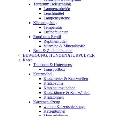
Terrarium Beleuchtung
Lampenzubehör
Leuchtmittel
Lampensysteme
Klimaregelung
Temperatur
Luftbefeuchter
Rund ums Reptil
Reptilienfutter
Vitamine & Mineralstoffe
Brut- & Zuchthilfsmittel
BEWEGUNG, HUNDENATURPULVER
Katze
Transport & Unterwegs
Transportbox
Kratzmöbel
Kratzbretter & Kratzwellen
Kratzbäume
Kratzbaumzubehör
Kratzstämme & Kratzsäulen
Kratztonnen
Katzenspielzeug
weitere Katzenspielzeuge
Katzentunnel
Mausspielzeug