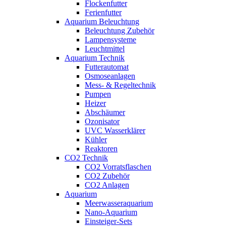
Flockenfutter
Ferienfutter
Aquarium Beleuchtung
Beleuchtung Zubehör
Lampensysteme
Leuchtmittel
Aquarium Technik
Futterautomat
Osmoseanlagen
Mess- & Regeltechnik
Pumpen
Heizer
Abschäumer
Ozonisator
UVC Wasserklärer
Kühler
Reaktoren
CO2 Technik
CO2 Vorratsflaschen
CO2 Zubehör
CO2 Anlagen
Aquarium
Meerwasseraquarium
Nano-Aquarium
Einsteiger-Sets