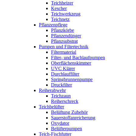
Teichheizer
Kescher
Teichwerkzeug
Teichnetz
Pflanzenpflege
Pflanzkörbe
Pflanzendünger
Pflanzsubstrat
Pumpen und Filtertechnik
Filtermaterial
Filter- und Bachlaufpumpen
Oberflächenskimmer
UVC Klärer
Durchlauffilter
Springbrunnenpumpe
Druckfilter
Reiherabwehr
Teichzaun
Reiherschreck
Teichbelüfter
Belüftung Zubehör
Sauerstoffanreicherung
Oxydator
Belüfterpumpen
Teich-Fischfutter