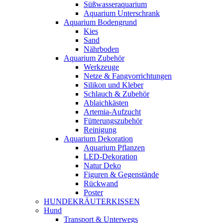
Süßwasseraquarium
Aquarium Unterschrank
Aquarium Bodengrund
Kies
Sand
Nährboden
Aquarium Zubehör
Werkzeuge
Netze & Fangvorrichtungen
Silikon und Kleber
Schlauch & Zubehör
Ablaichkästen
Artemia-Aufzucht
Fütterungszubehör
Reinigung
Aquarium Dekoration
Aquarium Pflanzen
LED-Dekoration
Natur Deko
Figuren & Gegenstände
Rückwand
Poster
HUNDEKRÄUTERKISSEN
Hund
Transport & Unterwegs