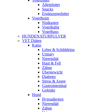
Vogelfutter
Alleinfutter
Snacks
Ergänzungsfutter
Vogelheim
Nistkasten
Vogelkäfig
Vogelhaus
HUNDENATURPULVER
VET Diäten
Katze
Leber & Schilddrüse
Urinary
Nierendiät
Haut & Fell
Zähne
Übergewicht
Diabetes
Stress & Angst
Gastrointestinal
Gelenke
Hund
Hypoallergen
Nierendiät
Zähne