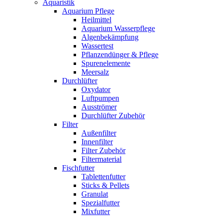
Aquaristik
Aquarium Pflege
Heilmittel
Aquarium Wasserpflege
Algenbekämpfung
Wassertest
Pflanzendünger & Pflege
Spurenelemente
Meersalz
Durchlüfter
Oxydator
Luftpumpen
Ausströmer
Durchlüfter Zubehör
Filter
Außenfilter
Innenfilter
Filter Zubehör
Filtermaterial
Fischfutter
Tablettenfutter
Sticks & Pellets
Granulat
Spezialfutter
Mixfutter