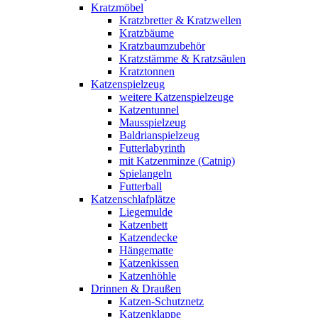
Kratzmöbel
Kratzbretter & Kratzwellen
Kratzbäume
Kratzbaumzubehör
Kratzstämme & Kratzsäulen
Kratztonnen
Katzenspielzeug
weitere Katzenspielzeuge
Katzentunnel
Mausspielzeug
Baldrianspielzeug
Futterlabyrinth
mit Katzenminze (Catnip)
Spielangeln
Futterball
Katzenschlafplätze
Liegemulde
Katzenbett
Katzendecke
Hängematte
Katzenkissen
Katzenhöhle
Drinnen & Draußen
Katzen-Schutznetz
Katzenklappe