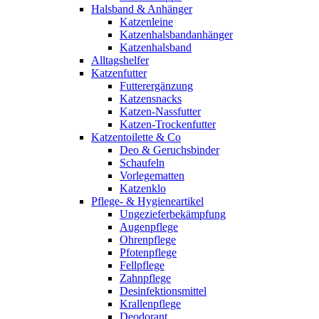
Halsband & Anhänger
Katzenleine
Katzenhalsbandanhänger
Katzenhalsband
Alltagshelfer
Katzenfutter
Futterergänzung
Katzensnacks
Katzen-Nassfutter
Katzen-Trockenfutter
Katzentoilette & Co
Deo & Geruchsbinder
Schaufeln
Vorlegematten
Katzenklo
Pflege- & Hygieneartikel
Ungezieferbekämpfung
Augenpflege
Ohrenpflege
Pfotenpflege
Fellpflege
Zahnpflege
Desinfektionsmittel
Krallenpflege
Deodorant