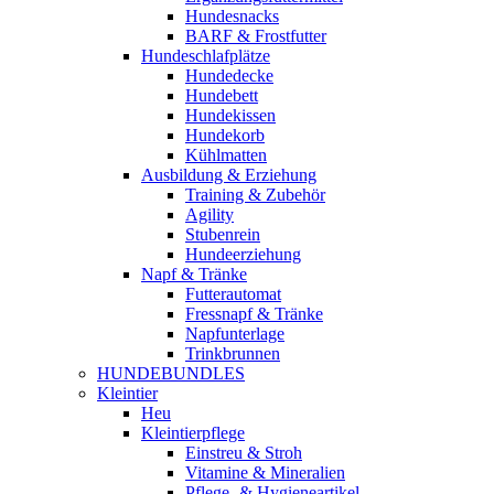
Hundesnacks
BARF & Frostfutter
Hundeschlafplätze
Hundedecke
Hundebett
Hundekissen
Hundekorb
Kühlmatten
Ausbildung & Erziehung
Training & Zubehör
Agility
Stubenrein
Hundeerziehung
Napf & Tränke
Futterautomat
Fressnapf & Tränke
Napfunterlage
Trinkbrunnen
HUNDEBUNDLES
Kleintier
Heu
Kleintierpflege
Einstreu & Stroh
Vitamine & Mineralien
Pflege- & Hygieneartikel