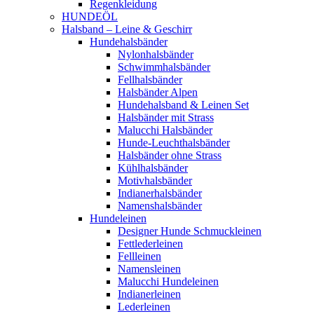
Regenkleidung
HUNDEÖL
Halsband – Leine & Geschirr
Hundehalsbänder
Nylonhalsbänder
Schwimmhalsbänder
Fellhalsbänder
Halsbänder Alpen
Hundehalsband & Leinen Set
Halsbänder mit Strass
Malucchi Halsbänder
Hunde-Leuchthalsbänder
Halsbänder ohne Strass
Kühlhalsbänder
Motivhalsbänder
Indianerhalsbänder
Namenshalsbänder
Hundeleinen
Designer Hunde Schmuckleinen
Fettlederleinen
Fellleinen
Namensleinen
Malucchi Hundeleinen
Indianerleinen
Lederleinen