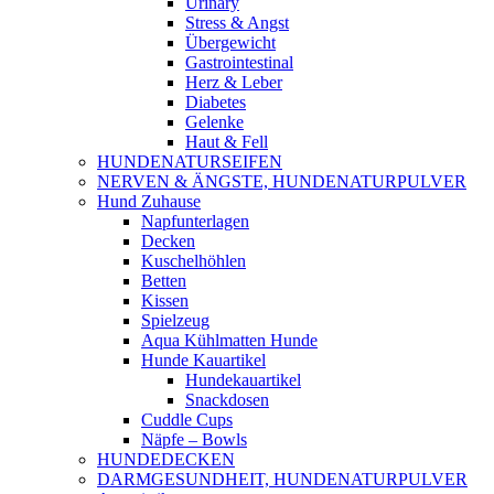
Urinary
Stress & Angst
Übergewicht
Gastrointestinal
Herz & Leber
Diabetes
Gelenke
Haut & Fell
HUNDENATURSEIFEN
NERVEN & ÄNGSTE, HUNDENATURPULVER
Hund Zuhause
Napfunterlagen
Decken
Kuschelhöhlen
Betten
Kissen
Spielzeug
Aqua Kühlmatten Hunde
Hunde Kauartikel
Hundekauartikel
Snackdosen
Cuddle Cups
Näpfe – Bowls
HUNDEDECKEN
DARMGESUNDHEIT, HUNDENATURPULVER