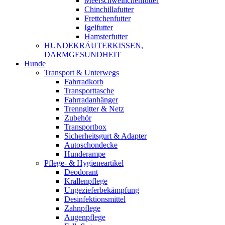
Meerschweinchenfutter
Chinchillafutter
Frettchenfutter
Igelfutter
Hamsterfutter
HUNDEKRÄUTERKISSEN,
DARMGESUNDHEIT
Hunde
Transport & Unterwegs
Fahrradkorb
Transporttasche
Fahrradanhänger
Trenngitter & Netz
Zubehör
Transportbox
Sicherheitsgurt & Adapter
Autoschondecke
Hunderampe
Pflege- & Hygieneartikel
Deodorant
Krallenpflege
Ungezieferbekämpfung
Desinfektionsmittel
Zahnpflege
Augenpflege