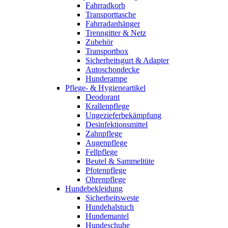
Fahrradkorb
Transporttasche
Fahrradanhänger
Trenngitter & Netz
Zubehör
Transportbox
Sicherheitsgurt & Adapter
Autoschondecke
Hunderampe
Pflege- & Hygieneartikel
Deodorant
Krallenpflege
Ungezieferbekämpfung
Desinfektionsmittel
Zahnpflege
Augenpflege
Fellpflege
Beutel & Sammeltüte
Pfotenpflege
Ohrenpflege
Hundebekleidung
Sicherheitsweste
Hundehalstuch
Hundemantel
Hundeschuhe