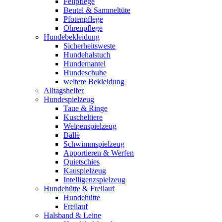
Fellpflege
Beutel & Sammeltüte
Pfotenpflege
Ohrenpflege
Hundebekleidung
Sicherheitsweste
Hundehalstuch
Hundemantel
Hundeschuhe
weitere Bekleidung
Alltagshelfer
Hundespielzeug
Taue & Ringe
Kuscheltiere
Welpenspielzeug
Bälle
Schwimmspielzeug
Apportieren & Werfen
Quietschies
Kauspielzeug
Intelligenzspielzeug
Hundehütte & Freilauf
Hundehütte
Freilauf
Halsband & Leine