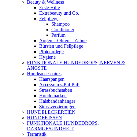
Beauty & Wellness
Erste Hilfe
Extrabeauty und Co.
Fellpflege
Shampoo
Conditioner
Parfum
Augen – Ohren – Zähne
Bürsten und Fellpflege
Pfotenpflege
Hygiene
FUNKTIONALE HUNDEDROPS, NERVEN &
ÄNGSTE
Hundeaccessoires
Haarspangen
Accessoires-PuPPuP
Strassbuchstaben
Hundemarken
Halsbandanhänger
Strassverzierungen
HUNDELECKEREIEN
HUNDEKISSEN
FUNKTIONALE HUNDEDROPS,
DARMGESUNDHEIT
Terraristik