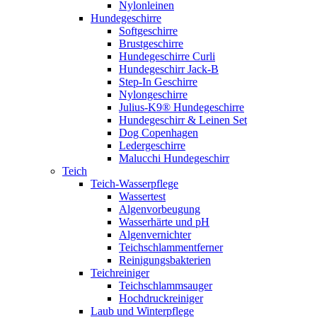
Nylonleinen
Hundegeschirre
Softgeschirre
Brustgeschirre
Hundegeschirre Curli
Hundegeschirr Jack-B
Step-In Geschirre
Nylongeschirre
Julius-K9® Hundegeschirre
Hundegeschirr & Leinen Set
Dog Copenhagen
Ledergeschirre
Malucchi Hundegeschirr
Teich
Teich-Wasserpflege
Wassertest
Algenvorbeugung
Wasserhärte und pH
Algenvernichter
Teichschlammentferner
Reinigungsbakterien
Teichreiniger
Teichschlammsauger
Hochdruckreiniger
Laub und Winterpflege