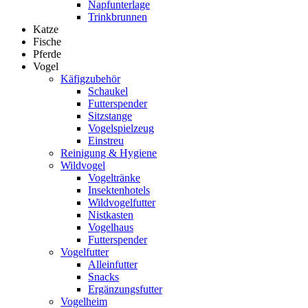
Napfunterlage
Trinkbrunnen
Katze
Fische
Pferde
Vogel
Käfigzubehör
Schaukel
Futterspender
Sitzstange
Vogelspielzeug
Einstreu
Reinigung & Hygiene
Wildvogel
Vogeltränke
Insektenhotels
Wildvogelfutter
Nistkasten
Vogelhaus
Futterspender
Vogelfutter
Alleinfutter
Snacks
Ergänzungsfutter
Vogelheim