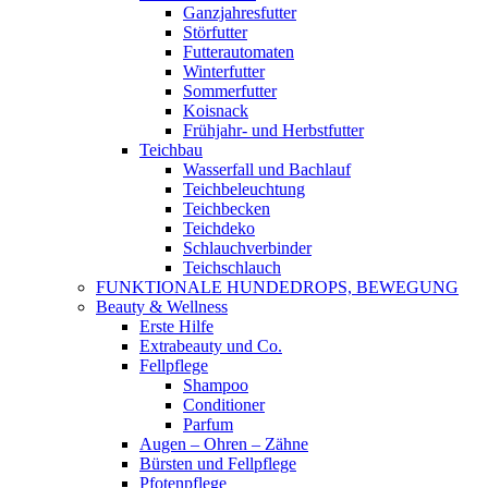
Ganzjahresfutter
Störfutter
Futterautomaten
Winterfutter
Sommerfutter
Koisnack
Frühjahr- und Herbstfutter
Teichbau
Wasserfall und Bachlauf
Teichbeleuchtung
Teichbecken
Teichdeko
Schlauchverbinder
Teichschlauch
FUNKTIONALE HUNDEDROPS, BEWEGUNG
Beauty & Wellness
Erste Hilfe
Extrabeauty und Co.
Fellpflege
Shampoo
Conditioner
Parfum
Augen – Ohren – Zähne
Bürsten und Fellpflege
Pfotenpflege