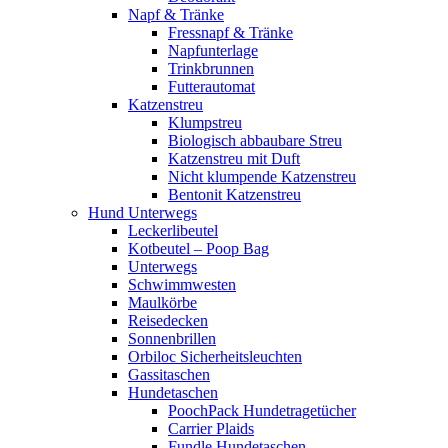
Napf & Tränke
Fressnapf & Tränke
Napfunterlage
Trinkbrunnen
Futterautomat
Katzenstreu
Klumpstreu
Biologisch abbaubare Streu
Katzenstreu mit Duft
Nicht klumpende Katzenstreu
Bentonit Katzenstreu
Hund Unterwegs
Leckerlibeutel
Kotbeutel – Poop Bag
Unterwegs
Schwimmwesten
Maulkörbe
Reisedecken
Sonnenbrillen
Orbiloc Sicherheitsleuchten
Gassitaschen
Hundetaschen
PoochPack Hundetragetücher
Carrier Plaids
Fundle Hundetaschen