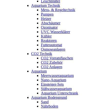
Leuchtmittel
Aquarium Technik
Mess- & Regeltechnik
Pumpen
Heizer
Abschäumer
Ozonisator
UVC Wasserklärer
Kühler
Reaktoren
Futterautomat
Osmoseanlagen
CO2 Technik
CO2 Vorratsflaschen
CO2 Zubehör
CO2 Anlagen
Aquarium
Meerwasseraquarium
Nano-Aquarium
Einsteiger-Sets
Süßwasseraquarium
Aquarium Unterschrank
Aquarium Bodengrund
Sand
Nährboden