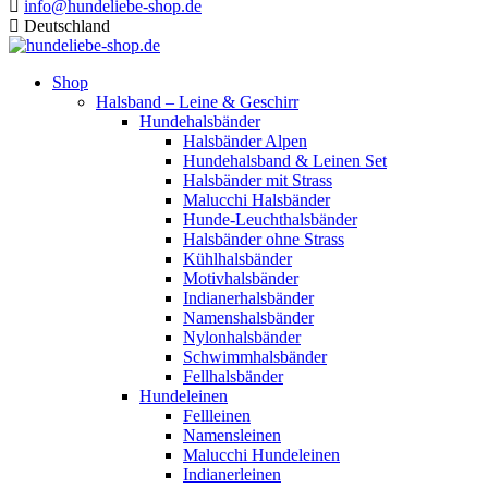
info@hundeliebe-shop.de
Deutschland
Shop
Halsband – Leine & Geschirr
Hundehalsbänder
Halsbänder Alpen
Hundehalsband & Leinen Set
Halsbänder mit Strass
Malucchi Halsbänder
Hunde-Leuchthalsbänder
Halsbänder ohne Strass
Kühlhalsbänder
Motivhalsbänder
Indianerhalsbänder
Namenshalsbänder
Nylonhalsbänder
Schwimmhalsbänder
Fellhalsbänder
Hundeleinen
Fellleinen
Namensleinen
Malucchi Hundeleinen
Indianerleinen