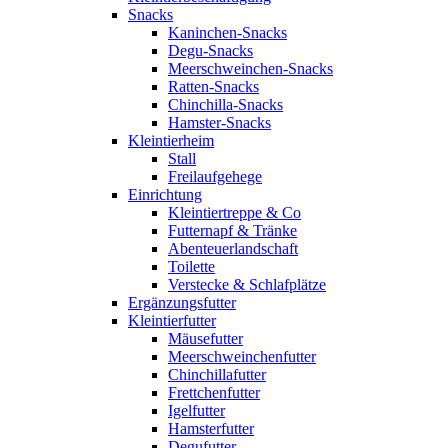
Snacks
Kaninchen-Snacks
Degu-Snacks
Meerschweinchen-Snacks
Ratten-Snacks
Chinchilla-Snacks
Hamster-Snacks
Kleintierheim
Stall
Freilaufgehege
Einrichtung
Kleintiertreppe & Co
Futternapf & Tränke
Abenteuerlandschaft
Toilette
Verstecke & Schlafplätze
Ergänzungsfutter
Kleintierfutter
Mäusefutter
Meerschweinchenfutter
Chinchillafutter
Frettchenfutter
Igelfutter
Hamsterfutter
Degufutter