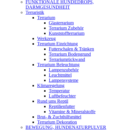
FUNKTIONALE HUNDEDROPS,
DARMGESUNDHEIT
Terraristik
Terrarium
Glasterrarium
Terrarium Zubehör
Kunststoffterrarium
Werkzeug
Terrarium Einrichtung
Futterschalen & Tränken
Terrarium Bodengrund
Terrariumrückwand
Terrarium Beleuchtung
Lampenzubehör
Leuchtmittel
Lampensysteme
Klimaregelung
Temperatur
Luftbefeuchter
Rund ums Reptil
Reptilienfutter
Vitamine & Mineralstoffe
Brut- & Zuchthilfsmittel
Terrarium Dekoration
BEWEGUNG, HUNDENATURPULVER