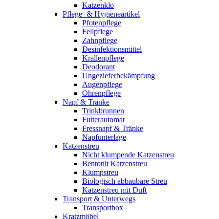
Katzenklo
Pflege- & Hygieneartikel
Pfotenpflege
Fellpflege
Zahnpflege
Desinfektionsmittel
Krallenpflege
Deodorant
Ungezieferbekämpfung
Augenpflege
Ohrenpflege
Napf & Tränke
Trinkbrunnen
Futterautomat
Fressnapf & Tränke
Napfunterlage
Katzenstreu
Nicht klumpende Katzenstreu
Bentonit Katzenstreu
Klumpstreu
Biologisch abbaubare Streu
Katzenstreu mit Duft
Transport & Unterwegs
Transportbox
Kratzmöbel