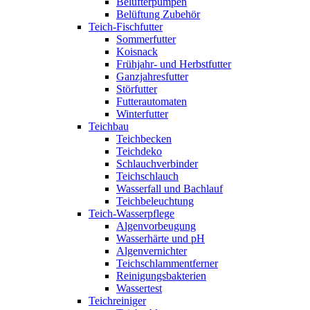
Belüfterpumpen
Belüftung Zubehör
Teich-Fischfutter
Sommerfutter
Koisnack
Frühjahr- und Herbstfutter
Ganzjahresfutter
Störfutter
Futterautomaten
Winterfutter
Teichbau
Teichbecken
Teichdeko
Schlauchverbinder
Teichschlauch
Wasserfall und Bachlauf
Teichbeleuchtung
Teich-Wasserpflege
Algenvorbeugung
Wasserhärte und pH
Algenvernichter
Teichschlammentferner
Reinigungsbakterien
Wassertest
Teichreiniger