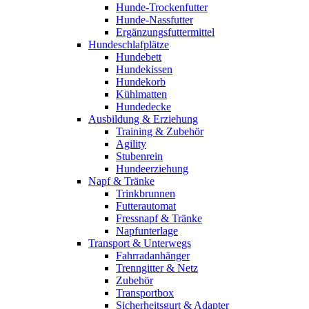
Hunde-Trockenfutter
Hunde-Nassfutter
Ergänzungsfuttermittel
Hundeschlafplätze
Hundebett
Hundekissen
Hundekorb
Kühlmatten
Hundedecke
Ausbildung & Erziehung
Training & Zubehör
Agility
Stubenrein
Hundeerziehung
Napf & Tränke
Trinkbrunnen
Futterautomat
Fressnapf & Tränke
Napfunterlage
Transport & Unterwegs
Fahrradanhänger
Trenngitter & Netz
Zubehör
Transportbox
Sicherheitsgurt & Adapter