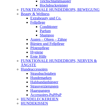
Teichschlammsauger
Hochdruckreiniger
FUNKTIONALE HUNDEDROPS, BEWEGUNG
Beauty & Wellness
Extrabeauty und Co.
Fellpflege
Conditioner
Parfum
Shampoo
Augen – Ohren – Zähne
Bürsten und Fellpflege
Pfotenpflege
Hygiene
Erste Hilfe
FUNKTIONALE HUNDEDROPS, NERVEN &
ÄNGSTE
Hundeaccessoires
Strassbuchstaben
Hundemarken
Halsbandanhänger
Strassverzierungen
Haarspangen
Accessoires-PuPPuP
HUNDELECKEREIEN
HUNDEKISSEN