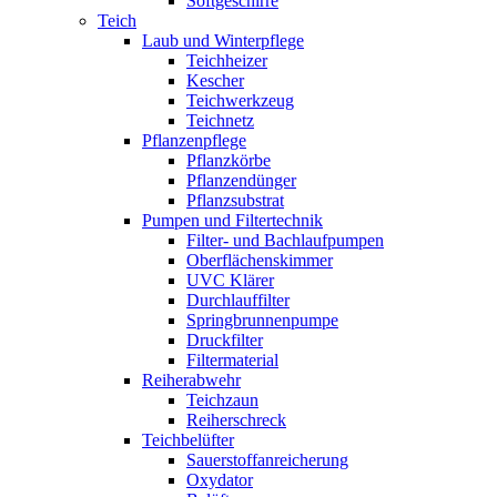
Softgeschirre
Teich
Laub und Winterpflege
Teichheizer
Kescher
Teichwerkzeug
Teichnetz
Pflanzenpflege
Pflanzkörbe
Pflanzendünger
Pflanzsubstrat
Pumpen und Filtertechnik
Filter- und Bachlaufpumpen
Oberflächenskimmer
UVC Klärer
Durchlauffilter
Springbrunnenpumpe
Druckfilter
Filtermaterial
Reiherabwehr
Teichzaun
Reiherschreck
Teichbelüfter
Sauerstoffanreicherung
Oxydator