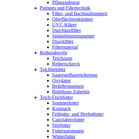
Pflanzsubstrat
Pumpen und Filtertechnik
Filter- und Bachlaufpumpen
Oberflächenskimmer
UVC Klärer
Durchlauffilter
Springbrunnenpumpe
Druckfilter
Filtermaterial
Reiherabwehr
Teichzaun
Reiherschreck
Teichbelüfter
Sauerstoffanreicherung
Oxydator
Belüfterpumpen
Belüftung Zubehör
Teich-Fischfutter
Sommerfutter
Koisnack
Frühjahr- und Herbstfutter
Ganzjahresfutter
Störfutter
Futterautomaten
Winterfutter