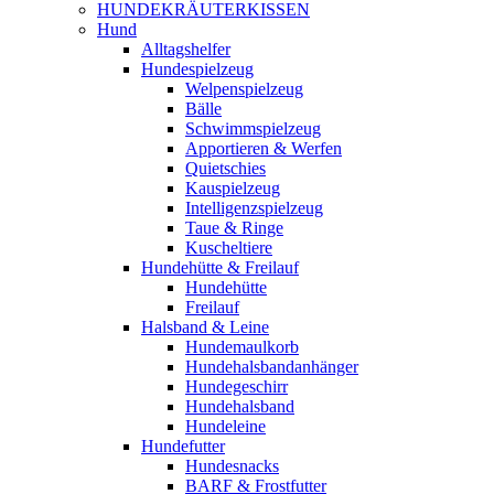
HUNDEKRÄUTERKISSEN
Hund
Alltagshelfer
Hundespielzeug
Welpenspielzeug
Bälle
Schwimmspielzeug
Apportieren & Werfen
Quietschies
Kauspielzeug
Intelligenzspielzeug
Taue & Ringe
Kuscheltiere
Hundehütte & Freilauf
Hundehütte
Freilauf
Halsband & Leine
Hundemaulkorb
Hundehalsbandanhänger
Hundegeschirr
Hundehalsband
Hundeleine
Hundefutter
Hundesnacks
BARF & Frostfutter