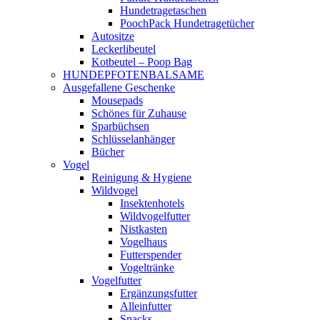
Hundetragetaschen
PoochPack Hundetragetücher
Autositze
Leckerlibeutel
Kotbeutel – Poop Bag
HUNDEPFOTENBALSAME
Ausgefallene Geschenke
Mousepads
Schönes für Zuhause
Sparbüchsen
Schlüsselanhänger
Bücher
Vogel
Reinigung & Hygiene
Wildvogel
Insektenhotels
Wildvogelfutter
Nistkasten
Vogelhaus
Futterspender
Vogeltränke
Vogelfutter
Ergänzungsfutter
Alleinfutter
Snacks