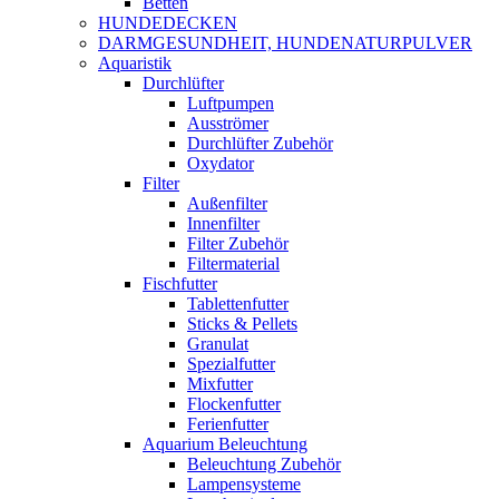
Betten
HUNDEDECKEN
DARMGESUNDHEIT, HUNDENATURPULVER
Aquaristik
Durchlüfter
Luftpumpen
Ausströmer
Durchlüfter Zubehör
Oxydator
Filter
Außenfilter
Innenfilter
Filter Zubehör
Filtermaterial
Fischfutter
Tablettenfutter
Sticks & Pellets
Granulat
Spezialfutter
Mixfutter
Flockenfutter
Ferienfutter
Aquarium Beleuchtung
Beleuchtung Zubehör
Lampensysteme