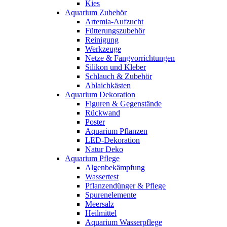
Kies
Aquarium Zubehör
Artemia-Aufzucht
Fütterungszubehör
Reinigung
Werkzeuge
Netze & Fangvorrichtungen
Silikon und Kleber
Schlauch & Zubehör
Ablaichkästen
Aquarium Dekoration
Figuren & Gegenstände
Rückwand
Poster
Aquarium Pflanzen
LED-Dekoration
Natur Deko
Aquarium Pflege
Algenbekämpfung
Wassertest
Pflanzendünger & Pflege
Spurenelemente
Meersalz
Heilmittel
Aquarium Wasserpflege