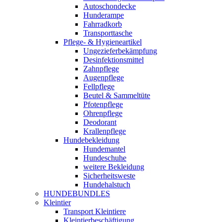
Autoschondecke
Hunderampe
Fahrradkorb
Transporttasche
Pflege- & Hygieneartikel
Ungezieferbekämpfung
Desinfektionsmittel
Zahnpflege
Augenpflege
Fellpflege
Beutel & Sammeltüte
Pfotenpflege
Ohrenpflege
Deodorant
Krallenpflege
Hundebekleidung
Hundemantel
Hundeschuhe
weitere Bekleidung
Sicherheitsweste
Hundehalstuch
HUNDEBUNDLES
Kleintier
Transport Kleintiere
Kleintierbeschäftigung