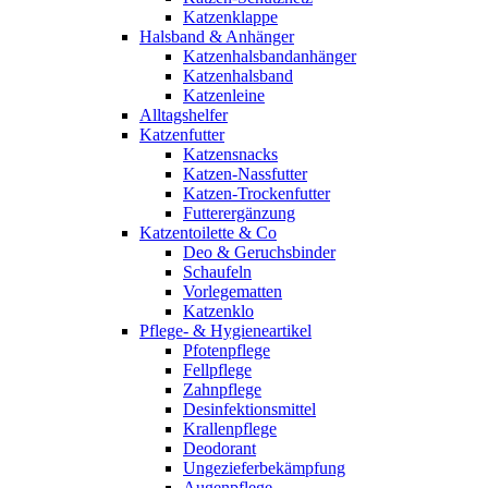
Katzenklappe
Halsband & Anhänger
Katzenhalsbandanhänger
Katzenhalsband
Katzenleine
Alltagshelfer
Katzenfutter
Katzensnacks
Katzen-Nassfutter
Katzen-Trockenfutter
Futterergänzung
Katzentoilette & Co
Deo & Geruchsbinder
Schaufeln
Vorlegematten
Katzenklo
Pflege- & Hygieneartikel
Pfotenpflege
Fellpflege
Zahnpflege
Desinfektionsmittel
Krallenpflege
Deodorant
Ungezieferbekämpfung
Augenpflege