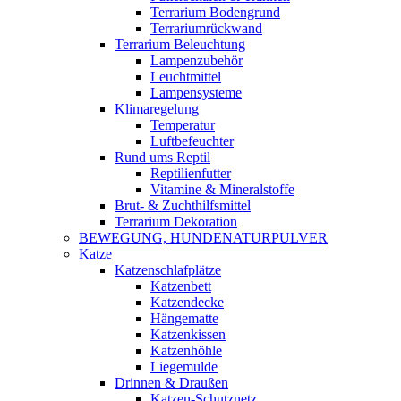
Terrarium Bodengrund
Terrariumrückwand
Terrarium Beleuchtung
Lampenzubehör
Leuchtmittel
Lampensysteme
Klimaregelung
Temperatur
Luftbefeuchter
Rund ums Reptil
Reptilienfutter
Vitamine & Mineralstoffe
Brut- & Zuchthilfsmittel
Terrarium Dekoration
BEWEGUNG, HUNDENATURPULVER
Katze
Katzenschlafplätze
Katzenbett
Katzendecke
Hängematte
Katzenkissen
Katzenhöhle
Liegemulde
Drinnen & Draußen
Katzen-Schutznetz