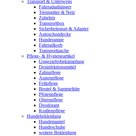
Transport & Unterwegs
Fahrradanhänger
Trenngitter & Netz
Zubehör
Transportbox
Sicherheitsgurt & Adapter
Autoschondecke
Hunderampe
Fahrradkorb
Transporttasche
Pflege- & Hygieneartikel
Ungezieferbekämpfung
Desinfektionsmittel
Zahnpflege
Augenpflege
Fellpflege
Beutel & Sammeltüte
Pfotenpflege
Ohrenpflege
Deodorant
Krallenpflege
Hundebekleidung
Hundemantel
Hundeschuhe
weitere Bekleidung