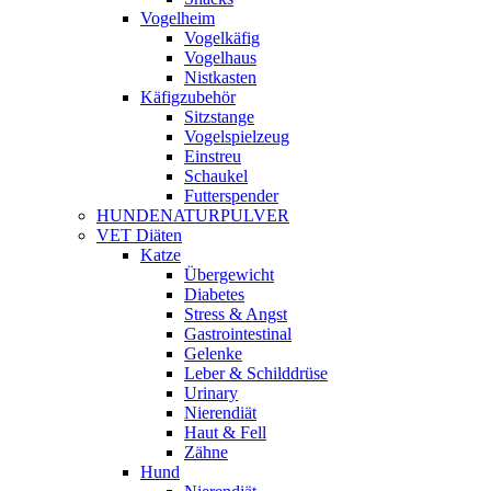
Vogelheim
Vogelkäfig
Vogelhaus
Nistkasten
Käfigzubehör
Sitzstange
Vogelspielzeug
Einstreu
Schaukel
Futterspender
HUNDENATURPULVER
VET Diäten
Katze
Übergewicht
Diabetes
Stress & Angst
Gastrointestinal
Gelenke
Leber & Schilddrüse
Urinary
Nierendiät
Haut & Fell
Zähne
Hund