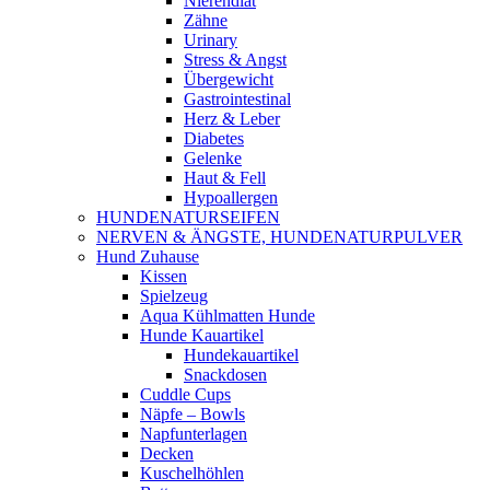
Nierendiät
Zähne
Urinary
Stress & Angst
Übergewicht
Gastrointestinal
Herz & Leber
Diabetes
Gelenke
Haut & Fell
Hypoallergen
HUNDENATURSEIFEN
NERVEN & ÄNGSTE, HUNDENATURPULVER
Hund Zuhause
Kissen
Spielzeug
Aqua Kühlmatten Hunde
Hunde Kauartikel
Hundekauartikel
Snackdosen
Cuddle Cups
Näpfe – Bowls
Napfunterlagen
Decken
Kuschelhöhlen