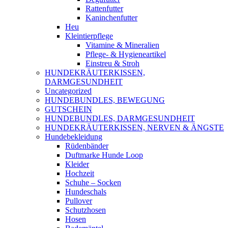
Rattenfutter
Kaninchenfutter
Heu
Kleintierpflege
Vitamine & Mineralien
Pflege- & Hygieneartikel
Einstreu & Stroh
HUNDEKRÄUTERKISSEN,
DARMGESUNDHEIT
Uncategorized
HUNDEBUNDLES, BEWEGUNG
GUTSCHEIN
HUNDEBUNDLES, DARMGESUNDHEIT
HUNDEKRÄUTERKISSEN, NERVEN & ÄNGSTE
Hundebekleidung
Rüdenbänder
Duftmarke Hunde Loop
Kleider
Hochzeit
Schuhe – Socken
Hundeschals
Pullover
Schutzhosen
Hosen