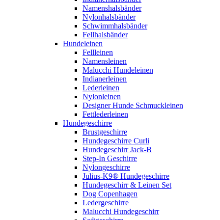
Namenshalsbänder
Nylonhalsbänder
Schwimmhalsbänder
Fellhalsbänder
Hundeleinen
Fellleinen
Namensleinen
Malucchi Hundeleinen
Indianerleinen
Lederleinen
Nylonleinen
Designer Hunde Schmuckleinen
Fettlederleinen
Hundegeschirre
Brustgeschirre
Hundegeschirre Curli
Hundegeschirr Jack-B
Step-In Geschirre
Nylongeschirre
Julius-K9® Hundegeschirre
Hundegeschirr & Leinen Set
Dog Copenhagen
Ledergeschirre
Malucchi Hundegeschirr