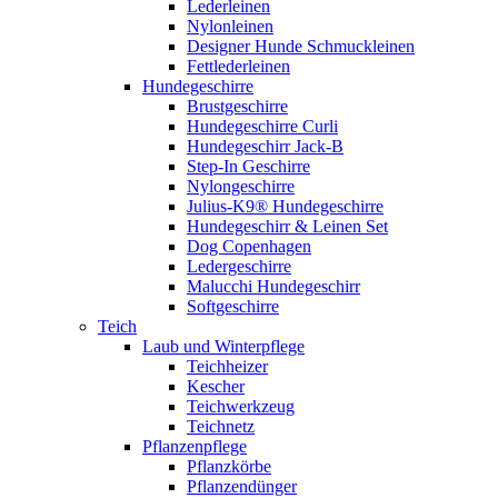
Lederleinen
Nylonleinen
Designer Hunde Schmuckleinen
Fettlederleinen
Hundegeschirre
Brustgeschirre
Hundegeschirre Curli
Hundegeschirr Jack-B
Step-In Geschirre
Nylongeschirre
Julius-K9® Hundegeschirre
Hundegeschirr & Leinen Set
Dog Copenhagen
Ledergeschirre
Malucchi Hundegeschirr
Softgeschirre
Teich
Laub und Winterpflege
Teichheizer
Kescher
Teichwerkzeug
Teichnetz
Pflanzenpflege
Pflanzkörbe
Pflanzendünger