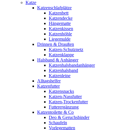
Katze
Katzenschlafplätze
Katzenbett
Katzendecke
Hängematte
Katzenkissen
Katzenhöhle
Liegemulde
Drinnen & Draußen
Katzen-Schutznetz
Katzenklappe
Halsband & Anhänger
Katzenhalsbandanhänger
Katzenhalsband
Katzenleine
Alltagshelfer
Katzenfutter
Katzensnacks
Katzen-Nassfutter
Katzen-Trockenfutter
Futterergänzung
Katzentoilette & Co
Deo & Geruchsbinder
Schaufeln
Vorlegematten