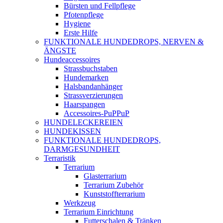
Bürsten und Fellpflege
Pfotenpflege
Hygiene
Erste Hilfe
FUNKTIONALE HUNDEDROPS, NERVEN &
ÄNGSTE
Hundeaccessoires
Strassbuchstaben
Hundemarken
Halsbandanhänger
Strassverzierungen
Haarspangen
Accessoires-PuPPuP
HUNDELECKEREIEN
HUNDEKISSEN
FUNKTIONALE HUNDEDROPS,
DARMGESUNDHEIT
Terraristik
Terrarium
Glasterrarium
Terrarium Zubehör
Kunststoffterrarium
Werkzeug
Terrarium Einrichtung
Futterschalen & Tränken