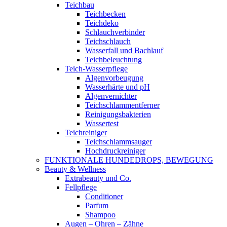
Teichbau
Teichbecken
Teichdeko
Schlauchverbinder
Teichschlauch
Wasserfall und Bachlauf
Teichbeleuchtung
Teich-Wasserpflege
Algenvorbeugung
Wasserhärte und pH
Algenvernichter
Teichschlammentferner
Reinigungsbakterien
Wassertest
Teichreiniger
Teichschlammsauger
Hochdruckreiniger
FUNKTIONALE HUNDEDROPS, BEWEGUNG
Beauty & Wellness
Extrabeauty und Co.
Fellpflege
Conditioner
Parfum
Shampoo
Augen – Ohren – Zähne