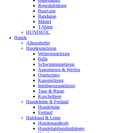
Bademäntel
Regenkleidung
Basecaps
Bandanas
Mäntel
T-Shirts
HUNDEÖL
Hunde
Alltagshelfer
Hundespielzeug
Welpenspielzeug
Bälle
Schwimmspielzeug
Apportieren & Werfen
Quietschies
Kauspielzeug
Intelligenzspielzeug
Taue & Ringe
Kuscheltiere
Hundehütte & Freilauf
Hundehütte
Freilauf
Halsband & Leine
Hundemaulkorb
Hundehalsbandanhänger