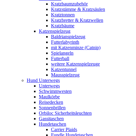
Kratzbaumzubehör
Kratzstämme & Kratzsäulen
Kratztonnen
Kratzbretter & Kratzwellen
Kratzbäume
Katzenspielzeug
Baldrianspielzeug
Futterlabyrinth
mit Katzenminze (Catnip)
Spielangeln
Futterball
weitere Katzenspielzeuge
Katzentunnel
Mausspielzeug
Hund Unterwegs
Unterwegs
Schwimmwesten
Maulkörbe
Reisedecken
Sonnenbrillen
Orbiloc Sicherheitsleuchten
Gassitaschen
Hundetaschen
Carrier Plaids
Fundle Hundetaschen