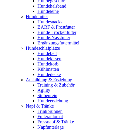
Hundegeschirr
Hundehalsband
Hundeleine
Hundefutter
Hundesnacks
BARF & Frostfutter
Hunde-Trockenfutter
Hunde-Nassfutter
Ergänzungsfuttermittel
Hundeschlafplätze
Hundebett
Hundekissen
Hundekorb
Kühlmatten
Hundedecke
Ausbildung & Erziehung
Training & Zubehör
Agility
Stubenrein
Hundeerziehung
Napf & Tränke
Trinkbrunnen
Futterautomat
Fressnapf & Tränke
Napfunterlage