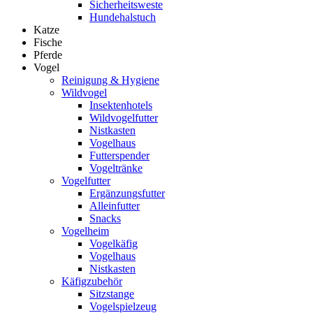
Sicherheitsweste
Hundehalstuch
Katze
Fische
Pferde
Vogel
Reinigung & Hygiene
Wildvogel
Insektenhotels
Wildvogelfutter
Nistkasten
Vogelhaus
Futterspender
Vogeltränke
Vogelfutter
Ergänzungsfutter
Alleinfutter
Snacks
Vogelheim
Vogelkäfig
Vogelhaus
Nistkasten
Käfigzubehör
Sitzstange
Vogelspielzeug